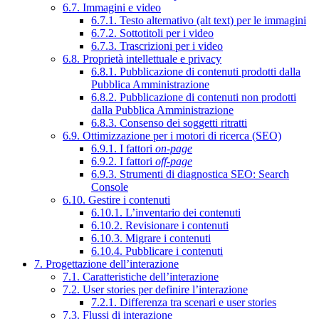
6.7. Immagini e video
6.7.1. Testo alternativo (alt text) per le immagini
6.7.2. Sottotitoli per i video
6.7.3. Trascrizioni per i video
6.8. Proprietà intellettuale e privacy
6.8.1. Pubblicazione di contenuti prodotti dalla
Pubblica Amministrazione
6.8.2. Pubblicazione di contenuti non prodotti
dalla Pubblica Amministrazione
6.8.3. Consenso dei soggetti ritratti
6.9. Ottimizzazione per i motori di ricerca (SEO)
6.9.1. I fattori
on-page
6.9.2. I fattori
off-page
6.9.3. Strumenti di diagnostica SEO: Search
Console
6.10. Gestire i contenuti
6.10.1. L’inventario dei contenuti
6.10.2. Revisionare i contenuti
6.10.3. Migrare i contenuti
6.10.4. Pubblicare i contenuti
7. Progettazione dell’interazione
7.1. Caratteristiche dell’interazione
7.2. User stories per definire l’interazione
7.2.1. Differenza tra scenari e user stories
7.3. Flussi di interazione