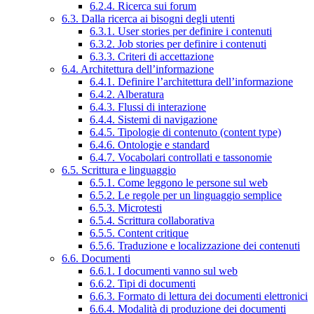
6.2.4. Ricerca sui forum
6.3. Dalla ricerca ai bisogni degli utenti
6.3.1. User stories per definire i contenuti
6.3.2. Job stories per definire i contenuti
6.3.3. Criteri di accettazione
6.4. Architettura dell’informazione
6.4.1. Definire l’architettura dell’informazione
6.4.2. Alberatura
6.4.3. Flussi di interazione
6.4.4. Sistemi di navigazione
6.4.5. Tipologie di contenuto (content type)
6.4.6. Ontologie e standard
6.4.7. Vocabolari controllati e tassonomie
6.5. Scrittura e linguaggio
6.5.1. Come leggono le persone sul web
6.5.2. Le regole per un linguaggio semplice
6.5.3. Microtesti
6.5.4. Scrittura collaborativa
6.5.5. Content critique
6.5.6. Traduzione e localizzazione dei contenuti
6.6. Documenti
6.6.1. I documenti vanno sul web
6.6.2. Tipi di documenti
6.6.3. Formato di lettura dei documenti elettronici
6.6.4. Modalità di produzione dei documenti