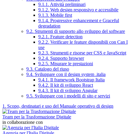
9.1.1. Attività preliminari
9.1.2. Web design responsivo e accessibile
9.1.3. Mobile first
9.1.4. Progressive enhancement e Graceful
degradation
9.2. Strumenti di supporto allo sviluppo del software
9.2.1. Feature detection
9.2.2. Verificare le feature disponibili con Can I
use
9.2.3. Strumenti e risorse per CSS e JavaScript
9.2.4. Supporto browser
9.2.5. Misurare le prestazioni
9.3. Catalogo del riuso
9.4. Sviluppare con il design system .italia
9.4.1. Il framework Bootstrap Italia
9.4.2. Il kit di sviluppo React
9.4.3. Il kit di sviluppo Angular
9.5. Sviluppare con i modelli di sito e servizi
1. Scopo, destinatari e uso del Manuale operativo di design
Team per la Trasformazione Digitale
in collaborazione con
Agenzia per l'Italia Digitale