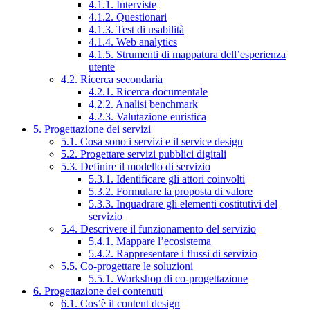
4.1.1. Interviste
4.1.2. Questionari
4.1.3. Test di usabilità
4.1.4. Web analytics
4.1.5. Strumenti di mappatura dell’esperienza
utente
4.2. Ricerca secondaria
4.2.1. Ricerca documentale
4.2.2. Analisi benchmark
4.2.3. Valutazione euristica
5. Progettazione dei servizi
5.1. Cosa sono i servizi e il service design
5.2. Progettare servizi pubblici digitali
5.3. Definire il modello di servizio
5.3.1. Identificare gli attori coinvolti
5.3.2. Formulare la proposta di valore
5.3.3. Inquadrare gli elementi costitutivi del
servizio
5.4. Descrivere il funzionamento del servizio
5.4.1. Mappare l’ecosistema
5.4.2. Rappresentare i flussi di servizio
5.5. Co-progettare le soluzioni
5.5.1. Workshop di co-progettazione
6. Progettazione dei contenuti
6.1. Cos’è il content design