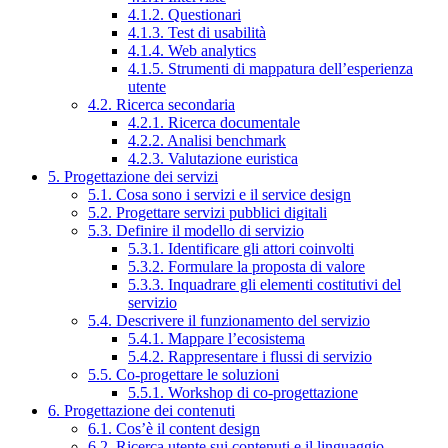
4.1.2. Questionari
4.1.3. Test di usabilità
4.1.4. Web analytics
4.1.5. Strumenti di mappatura dell’esperienza
utente
4.2. Ricerca secondaria
4.2.1. Ricerca documentale
4.2.2. Analisi benchmark
4.2.3. Valutazione euristica
5. Progettazione dei servizi
5.1. Cosa sono i servizi e il service design
5.2. Progettare servizi pubblici digitali
5.3. Definire il modello di servizio
5.3.1. Identificare gli attori coinvolti
5.3.2. Formulare la proposta di valore
5.3.3. Inquadrare gli elementi costitutivi del
servizio
5.4. Descrivere il funzionamento del servizio
5.4.1. Mappare l’ecosistema
5.4.2. Rappresentare i flussi di servizio
5.5. Co-progettare le soluzioni
5.5.1. Workshop di co-progettazione
6. Progettazione dei contenuti
6.1. Cos’è il content design
6.2. Ricerca utente sui contenuti e il linguaggio