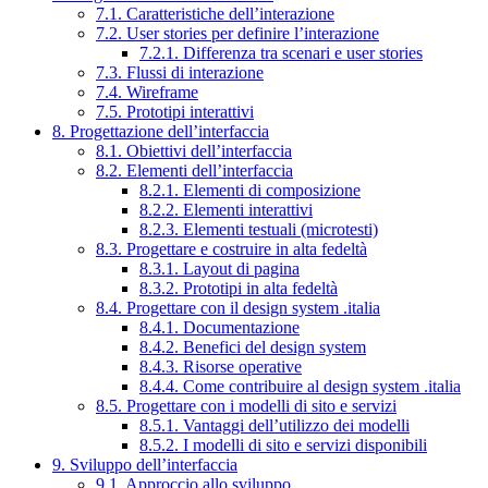
7.1. Caratteristiche dell’interazione
7.2. User stories per definire l’interazione
7.2.1. Differenza tra scenari e user stories
7.3. Flussi di interazione
7.4. Wireframe
7.5. Prototipi interattivi
8. Progettazione dell’interfaccia
8.1. Obiettivi dell’interfaccia
8.2. Elementi dell’interfaccia
8.2.1. Elementi di composizione
8.2.2. Elementi interattivi
8.2.3. Elementi testuali (microtesti)
8.3. Progettare e costruire in alta fedeltà
8.3.1. Layout di pagina
8.3.2. Prototipi in alta fedeltà
8.4. Progettare con il design system .italia
8.4.1. Documentazione
8.4.2. Benefici del design system
8.4.3. Risorse operative
8.4.4. Come contribuire al design system .italia
8.5. Progettare con i modelli di sito e servizi
8.5.1. Vantaggi dell’utilizzo dei modelli
8.5.2. I modelli di sito e servizi disponibili
9. Sviluppo dell’interfaccia
9.1. Approccio allo sviluppo