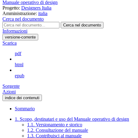
Manuale operativo di design
Progetto:
Designers Italia
Amministrazione:
italia
Cerca nel documento
Cerca nel documento
Informazioni
versione-corrente
Scarica
pdf
html
epub
Sorgente
Azioni
indice dei contenuti
Sommario
1. Scopo, destinatari e uso del Manuale operativo di design
1.1. Versionamento e storico
1.2. Consultazione del manuale
1.3. Contribuisci al manuale