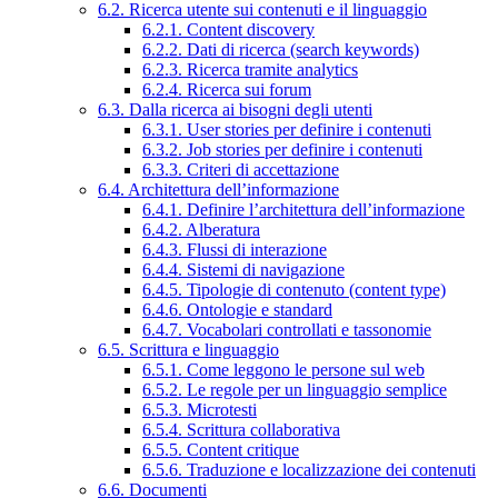
6.2. Ricerca utente sui contenuti e il linguaggio
6.2.1. Content discovery
6.2.2. Dati di ricerca (search keywords)
6.2.3. Ricerca tramite analytics
6.2.4. Ricerca sui forum
6.3. Dalla ricerca ai bisogni degli utenti
6.3.1. User stories per definire i contenuti
6.3.2. Job stories per definire i contenuti
6.3.3. Criteri di accettazione
6.4. Architettura dell’informazione
6.4.1. Definire l’architettura dell’informazione
6.4.2. Alberatura
6.4.3. Flussi di interazione
6.4.4. Sistemi di navigazione
6.4.5. Tipologie di contenuto (content type)
6.4.6. Ontologie e standard
6.4.7. Vocabolari controllati e tassonomie
6.5. Scrittura e linguaggio
6.5.1. Come leggono le persone sul web
6.5.2. Le regole per un linguaggio semplice
6.5.3. Microtesti
6.5.4. Scrittura collaborativa
6.5.5. Content critique
6.5.6. Traduzione e localizzazione dei contenuti
6.6. Documenti