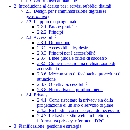
1.3. Contribuisci al manuale
2. Introduzione al design per i servizi pubblici digitali
2.1. Design per l’amministrazione digitale (
e-
government
)
2.2. L’approccio progettuale
2.2.1. Buone pratiche
2.2.2. Principi
2.3. Accessibilità
2.3.1. Definizione
2.3.2. Accessibilità by design
2.3.3. Principi per l’accessibilità
2.3.4. Linee guida e criteri di successo
2.3.5. Come rilasciare una dichiarazione di
accessibilità
2.3.6. Meccanismo di feedback e procedura di
attuazione
2.3.7. Obiettivi accessibilità
2.3.8. Normativa e approfondimenti
2.4. Privacy
2.4.1. Come rispettare la privacy sin dalla
progettazione di un sito o servizio digitale
2.4.2. Richiedi il consenso quando necessario
2.4.3. Le basi del sito web: architettura,
informativa privacy, riferimenti DPO
3. Pianificazione, gestione e strategia