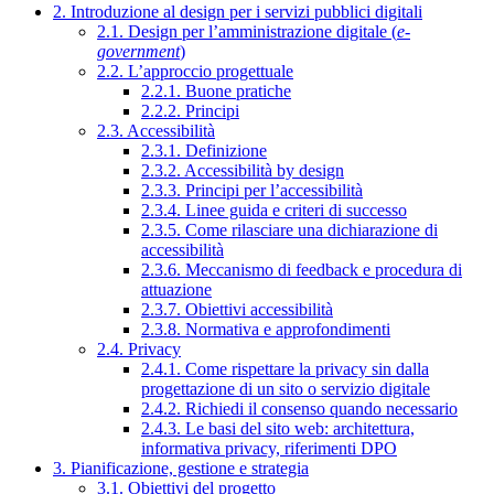
2. Introduzione al design per i servizi pubblici digitali
2.1. Design per l’amministrazione digitale (
e-
government
)
2.2. L’approccio progettuale
2.2.1. Buone pratiche
2.2.2. Principi
2.3. Accessibilità
2.3.1. Definizione
2.3.2. Accessibilità by design
2.3.3. Principi per l’accessibilità
2.3.4. Linee guida e criteri di successo
2.3.5. Come rilasciare una dichiarazione di
accessibilità
2.3.6. Meccanismo di feedback e procedura di
attuazione
2.3.7. Obiettivi accessibilità
2.3.8. Normativa e approfondimenti
2.4. Privacy
2.4.1. Come rispettare la privacy sin dalla
progettazione di un sito o servizio digitale
2.4.2. Richiedi il consenso quando necessario
2.4.3. Le basi del sito web: architettura,
informativa privacy, riferimenti DPO
3. Pianificazione, gestione e strategia
3.1. Obiettivi del progetto