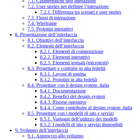
7.1. Caratteristiche dell’interazione
7.2. User stories per definire l’interazione
7.2.1. Differenza tra scenari e user stories
7.3. Flussi di interazione
7.4. Wireframe
7.5. Prototipi interattivi
8. Progettazione dell’interfaccia
8.1. Obiettivi dell’interfaccia
8.2. Elementi dell’interfaccia
8.2.1. Elementi di composizione
8.2.2. Elementi interattivi
8.2.3. Elementi testuali (microtesti)
8.3. Progettare e costruire in alta fedeltà
8.3.1. Layout di pagina
8.3.2. Prototipi in alta fedeltà
8.4. Progettare con il design system .italia
8.4.1. Documentazione
8.4.2. Benefici del design system
8.4.3. Risorse operative
8.4.4. Come contribuire al design system .italia
8.5. Progettare con i modelli di sito e servizi
8.5.1. Vantaggi dell’utilizzo dei modelli
8.5.2. I modelli di sito e servizi disponibili
9. Sviluppo dell’interfaccia
9.1. Approccio allo sviluppo