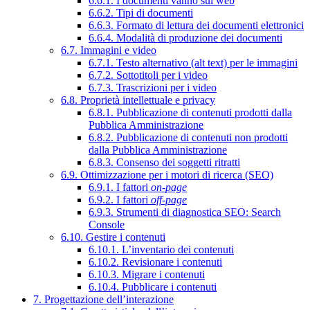
6.6.1. I documenti vanno sul web
6.6.2. Tipi di documenti
6.6.3. Formato di lettura dei documenti elettronici
6.6.4. Modalità di produzione dei documenti
6.7. Immagini e video
6.7.1. Testo alternativo (alt text) per le immagini
6.7.2. Sottotitoli per i video
6.7.3. Trascrizioni per i video
6.8. Proprietà intellettuale e privacy
6.8.1. Pubblicazione di contenuti prodotti dalla
Pubblica Amministrazione
6.8.2. Pubblicazione di contenuti non prodotti
dalla Pubblica Amministrazione
6.8.3. Consenso dei soggetti ritratti
6.9. Ottimizzazione per i motori di ricerca (SEO)
6.9.1. I fattori
on-page
6.9.2. I fattori
off-page
6.9.3. Strumenti di diagnostica SEO: Search
Console
6.10. Gestire i contenuti
6.10.1. L’inventario dei contenuti
6.10.2. Revisionare i contenuti
6.10.3. Migrare i contenuti
6.10.4. Pubblicare i contenuti
7. Progettazione dell’interazione