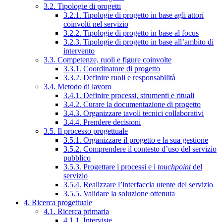
3.2. Tipologie di progetti
3.2.1. Tipologie di progetto in base agli attori
coinvolti nel servizio
3.2.2. Tipologie di progetto in base al focus
3.2.3. Tipologie di progetto in base all’ambito di
intervento
3.3. Competenze, ruoli e figure coinvolte
3.3.1. Coordinatore di progetto
3.3.2. Definire ruoli e responsabilità
3.4. Metodo di lavoro
3.4.1. Definire processi, strumenti e rituali
3.4.2. Curare la documentazione di progetto
3.4.3. Organizzare tavoli tecnici collaborativi
3.4.4. Prendere decisioni
3.5. Il processo progettuale
3.5.1. Organizzare il progetto e la sua gestione
3.5.2. Comprendere il contesto d’uso del servizio
pubblico
3.5.3. Progettare i processi e i
touchpoint
del
servizio
3.5.4. Realizzare l’interfaccia utente del servizio
3.5.5. Validare la soluzione ottenuta
4. Ricerca progettuale
4.1. Ricerca primaria
4.1.1. Interviste