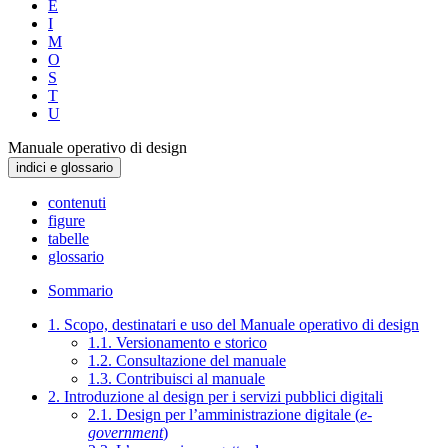
E
I
M
O
S
T
U
Manuale operativo di design
indici e glossario
contenuti
figure
tabelle
glossario
Sommario
1. Scopo, destinatari e uso del Manuale operativo di design
1.1. Versionamento e storico
1.2. Consultazione del manuale
1.3. Contribuisci al manuale
2. Introduzione al design per i servizi pubblici digitali
2.1. Design per l’amministrazione digitale (
e-
government
)