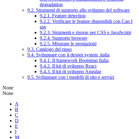
degradation
9.2. Strumenti di supporto allo sviluppo del software
9.2.1. Feature detection
9.2.2. Verificare le feature disponibili con Can I
use
9.2.3. Strumenti e risorse per CSS e JavaScript
9.2.4. Supporto browser
9.2.5. Misurare le prestazioni
9.3. Catalogo del riuso
9.4. Sviluppare con il design system .italia
9.4.1. Il framework Bootstrap Italia
9.4.2. Il kit di sviluppo React
9.4.3. Il kit di sviluppo Angular
9.5. Sviluppare con i modelli di sito e servizi
None
None
A
B
C
D
E
I
M