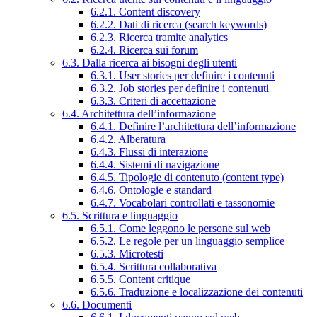
6.2.1. Content discovery
6.2.2. Dati di ricerca (search keywords)
6.2.3. Ricerca tramite analytics
6.2.4. Ricerca sui forum
6.3. Dalla ricerca ai bisogni degli utenti
6.3.1. User stories per definire i contenuti
6.3.2. Job stories per definire i contenuti
6.3.3. Criteri di accettazione
6.4. Architettura dell’informazione
6.4.1. Definire l’architettura dell’informazione
6.4.2. Alberatura
6.4.3. Flussi di interazione
6.4.4. Sistemi di navigazione
6.4.5. Tipologie di contenuto (content type)
6.4.6. Ontologie e standard
6.4.7. Vocabolari controllati e tassonomie
6.5. Scrittura e linguaggio
6.5.1. Come leggono le persone sul web
6.5.2. Le regole per un linguaggio semplice
6.5.3. Microtesti
6.5.4. Scrittura collaborativa
6.5.5. Content critique
6.5.6. Traduzione e localizzazione dei contenuti
6.6. Documenti