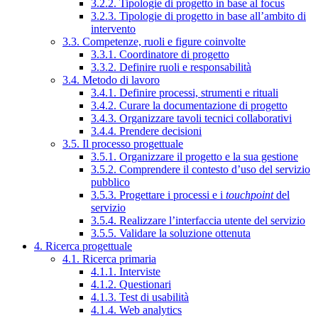
3.2.2. Tipologie di progetto in base al focus
3.2.3. Tipologie di progetto in base all’ambito di
intervento
3.3. Competenze, ruoli e figure coinvolte
3.3.1. Coordinatore di progetto
3.3.2. Definire ruoli e responsabilità
3.4. Metodo di lavoro
3.4.1. Definire processi, strumenti e rituali
3.4.2. Curare la documentazione di progetto
3.4.3. Organizzare tavoli tecnici collaborativi
3.4.4. Prendere decisioni
3.5. Il processo progettuale
3.5.1. Organizzare il progetto e la sua gestione
3.5.2. Comprendere il contesto d’uso del servizio
pubblico
3.5.3. Progettare i processi e i
touchpoint
del
servizio
3.5.4. Realizzare l’interfaccia utente del servizio
3.5.5. Validare la soluzione ottenuta
4. Ricerca progettuale
4.1. Ricerca primaria
4.1.1. Interviste
4.1.2. Questionari
4.1.3. Test di usabilità
4.1.4. Web analytics