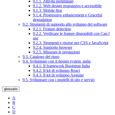
9.1.1. Attività preliminari
9.1.2. Web design responsivo e accessibile
9.1.3. Mobile first
9.1.4. Progressive enhancement e Graceful
degradation
9.2. Strumenti di supporto allo sviluppo del software
9.2.1. Feature detection
9.2.2. Verificare le feature disponibili con Can I
use
9.2.3. Strumenti e risorse per CSS e JavaScript
9.2.4. Supporto browser
9.2.5. Misurare le prestazioni
9.3. Catalogo del riuso
9.4. Sviluppare con il design system .italia
9.4.1. Il framework Bootstrap Italia
9.4.2. Il kit di sviluppo React
9.4.3. Il kit di sviluppo Angular
9.5. Sviluppare con i modelli di sito e servizi
glossario
A
B
C
D