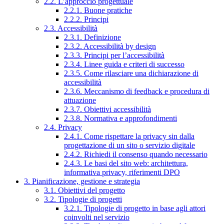
2.2. L’approccio progettuale
2.2.1. Buone pratiche
2.2.2. Principi
2.3. Accessibilità
2.3.1. Definizione
2.3.2. Accessibilità by design
2.3.3. Principi per l’accessibilità
2.3.4. Linee guida e criteri di successo
2.3.5. Come rilasciare una dichiarazione di
accessibilità
2.3.6. Meccanismo di feedback e procedura di
attuazione
2.3.7. Obiettivi accessibilità
2.3.8. Normativa e approfondimenti
2.4. Privacy
2.4.1. Come rispettare la privacy sin dalla
progettazione di un sito o servizio digitale
2.4.2. Richiedi il consenso quando necessario
2.4.3. Le basi del sito web: architettura,
informativa privacy, riferimenti DPO
3. Pianificazione, gestione e strategia
3.1. Obiettivi del progetto
3.2. Tipologie di progetti
3.2.1. Tipologie di progetto in base agli attori
coinvolti nel servizio