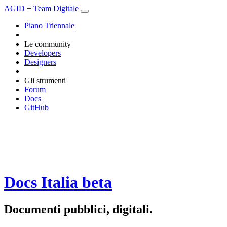
AGID
+
Team Digitale
Piano Triennale
Le community
Developers
Designers
Gli strumenti
Forum
Docs
GitHub
Docs Italia
beta
Documenti pubblici, digitali.