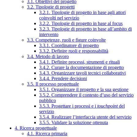
3.1. Obiettivi del progetto
3.2. Tipologie di progetti
3.2.1. Tipologie di progetto in base agli attori
coinvolti nel servizio
3.2.2. Tipologie di progetto in base al focus
3.2.3. Tipologie di progetto in base all’ambito di
intervento
3.3. Competenze, ruoli e figure coinvolte
3.3.1. Coordinatore di progetto
3.3.2. Definire ruoli e responsabilità
3.4. Metodo di lavoro
3.4.1. Definire processi, strumenti e rituali
3.4.2. Curare la documentazione di progetto
3.4.3. Organizzare tavoli tecnici collaborativi
3.4.4. Prendere decisioni
3.5. Il processo progettuale
3.5.1. Organizzare il progetto e la sua gestione
3.5.2. Comprendere il contesto d’uso del servizio
pubblico
3.5.3. Progettare i processi e i
touchpoint
del
servizio
3.5.4. Realizzare l’interfaccia utente del servizio
3.5.5. Validare la soluzione ottenuta
4. Ricerca progettuale
4.1. Ricerca primaria