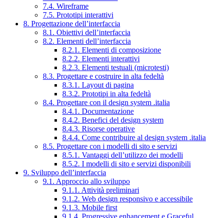
7.4. Wireframe
7.5. Prototipi interattivi
8. Progettazione dell’interfaccia
8.1. Obiettivi dell’interfaccia
8.2. Elementi dell’interfaccia
8.2.1. Elementi di composizione
8.2.2. Elementi interattivi
8.2.3. Elementi testuali (microtesti)
8.3. Progettare e costruire in alta fedeltà
8.3.1. Layout di pagina
8.3.2. Prototipi in alta fedeltà
8.4. Progettare con il design system .italia
8.4.1. Documentazione
8.4.2. Benefici del design system
8.4.3. Risorse operative
8.4.4. Come contribuire al design system .italia
8.5. Progettare con i modelli di sito e servizi
8.5.1. Vantaggi dell’utilizzo dei modelli
8.5.2. I modelli di sito e servizi disponibili
9. Sviluppo dell’interfaccia
9.1. Approccio allo sviluppo
9.1.1. Attività preliminari
9.1.2. Web design responsivo e accessibile
9.1.3. Mobile first
9.1.4. Progressive enhancement e Graceful