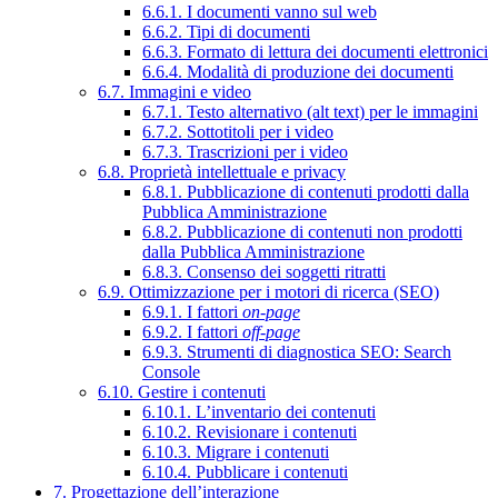
6.6.1. I documenti vanno sul web
6.6.2. Tipi di documenti
6.6.3. Formato di lettura dei documenti elettronici
6.6.4. Modalità di produzione dei documenti
6.7. Immagini e video
6.7.1. Testo alternativo (alt text) per le immagini
6.7.2. Sottotitoli per i video
6.7.3. Trascrizioni per i video
6.8. Proprietà intellettuale e privacy
6.8.1. Pubblicazione di contenuti prodotti dalla
Pubblica Amministrazione
6.8.2. Pubblicazione di contenuti non prodotti
dalla Pubblica Amministrazione
6.8.3. Consenso dei soggetti ritratti
6.9. Ottimizzazione per i motori di ricerca (SEO)
6.9.1. I fattori
on-page
6.9.2. I fattori
off-page
6.9.3. Strumenti di diagnostica SEO: Search
Console
6.10. Gestire i contenuti
6.10.1. L’inventario dei contenuti
6.10.2. Revisionare i contenuti
6.10.3. Migrare i contenuti
6.10.4. Pubblicare i contenuti
7. Progettazione dell’interazione