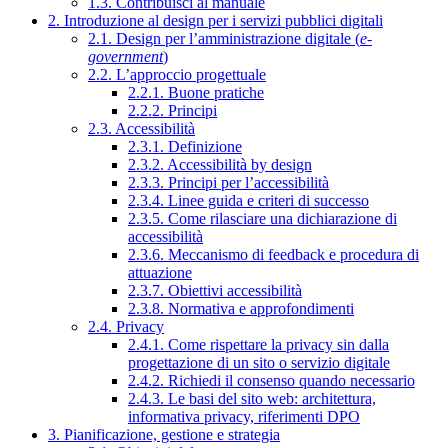
1.3. Contribuisci al manuale
2. Introduzione al design per i servizi pubblici digitali
2.1. Design per l’amministrazione digitale (
e-
government
)
2.2. L’approccio progettuale
2.2.1. Buone pratiche
2.2.2. Principi
2.3. Accessibilità
2.3.1. Definizione
2.3.2. Accessibilità by design
2.3.3. Principi per l’accessibilità
2.3.4. Linee guida e criteri di successo
2.3.5. Come rilasciare una dichiarazione di
accessibilità
2.3.6. Meccanismo di feedback e procedura di
attuazione
2.3.7. Obiettivi accessibilità
2.3.8. Normativa e approfondimenti
2.4. Privacy
2.4.1. Come rispettare la privacy sin dalla
progettazione di un sito o servizio digitale
2.4.2. Richiedi il consenso quando necessario
2.4.3. Le basi del sito web: architettura,
informativa privacy, riferimenti DPO
3. Pianificazione, gestione e strategia