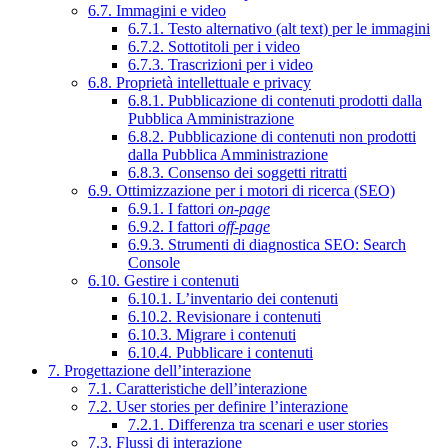
6.7. Immagini e video
6.7.1. Testo alternativo (alt text) per le immagini
6.7.2. Sottotitoli per i video
6.7.3. Trascrizioni per i video
6.8. Proprietà intellettuale e privacy
6.8.1. Pubblicazione di contenuti prodotti dalla
Pubblica Amministrazione
6.8.2. Pubblicazione di contenuti non prodotti
dalla Pubblica Amministrazione
6.8.3. Consenso dei soggetti ritratti
6.9. Ottimizzazione per i motori di ricerca (SEO)
6.9.1. I fattori
on-page
6.9.2. I fattori
off-page
6.9.3. Strumenti di diagnostica SEO: Search
Console
6.10. Gestire i contenuti
6.10.1. L’inventario dei contenuti
6.10.2. Revisionare i contenuti
6.10.3. Migrare i contenuti
6.10.4. Pubblicare i contenuti
7. Progettazione dell’interazione
7.1. Caratteristiche dell’interazione
7.2. User stories per definire l’interazione
7.2.1. Differenza tra scenari e user stories
7.3. Flussi di interazione