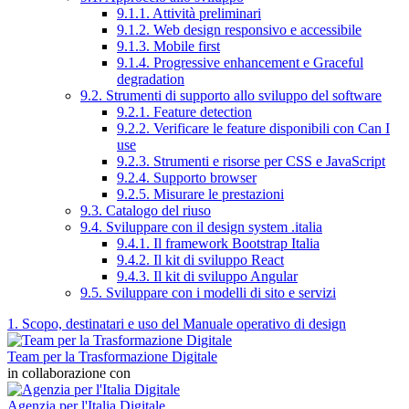
9.1.1. Attività preliminari
9.1.2. Web design responsivo e accessibile
9.1.3. Mobile first
9.1.4. Progressive enhancement e Graceful
degradation
9.2. Strumenti di supporto allo sviluppo del software
9.2.1. Feature detection
9.2.2. Verificare le feature disponibili con Can I
use
9.2.3. Strumenti e risorse per CSS e JavaScript
9.2.4. Supporto browser
9.2.5. Misurare le prestazioni
9.3. Catalogo del riuso
9.4. Sviluppare con il design system .italia
9.4.1. Il framework Bootstrap Italia
9.4.2. Il kit di sviluppo React
9.4.3. Il kit di sviluppo Angular
9.5. Sviluppare con i modelli di sito e servizi
1. Scopo, destinatari e uso del Manuale operativo di design
Team per la Trasformazione Digitale
in collaborazione con
Agenzia per l'Italia Digitale