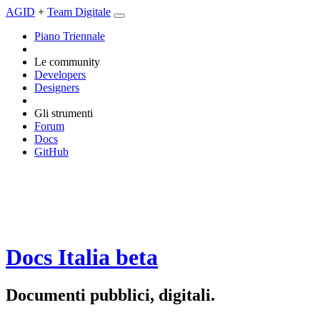
AGID
+
Team Digitale
Piano Triennale
Le community
Developers
Designers
Gli strumenti
Forum
Docs
GitHub
Docs Italia
beta
Documenti pubblici, digitali.