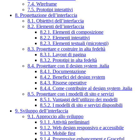
7.4. Wireframe
7.5. Prototipi interattivi
8. Progettazione dell’interfaccia
8.1. Obiettivi dell’interfaccia
8.2. Elementi dell’interfaccia
8.2.1. Elementi di composizione
8.2.2. Elementi interattivi
8.2.3. Elementi testuali (microtesti)
8.3. Progettare e costruire in alta fedeltà
8.3.1. Layout di pagina
8.3.2. Prototipi in alta fedeltà
8.4. Progettare con il design system .italia
8.4.1. Documentazione
8.4.2. Benefici del design system
8.4.3. Risorse operative
8.4.4. Come contribuire al design system .italia
8.5. Progettare con i modelli di sito e servizi
8.5.1. Vantaggi dell’utilizzo dei modelli
8.5.2. I modelli di sito e servizi disponibili
9. Sviluppo dell’interfaccia
9.1. Approccio allo sviluppo
9.1.1. Attività preliminari
9.1.2. Web design responsivo e accessibile
9.1.3. Mobile first
9.1.4. Progressive enhancement e Graceful