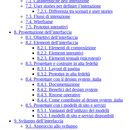
7.1. Caratteristiche dell’interazione
7.2. User stories per definire l’interazione
7.2.1. Differenza tra scenari e user stories
7.3. Flussi di interazione
7.4. Wireframe
7.5. Prototipi interattivi
8. Progettazione dell’interfaccia
8.1. Obiettivi dell’interfaccia
8.2. Elementi dell’interfaccia
8.2.1. Elementi di composizione
8.2.2. Elementi interattivi
8.2.3. Elementi testuali (microtesti)
8.3. Progettare e costruire in alta fedeltà
8.3.1. Layout di pagina
8.3.2. Prototipi in alta fedeltà
8.4. Progettare con il design system .italia
8.4.1. Documentazione
8.4.2. Benefici del design system
8.4.3. Risorse operative
8.4.4. Come contribuire al design system .italia
8.5. Progettare con i modelli di sito e servizi
8.5.1. Vantaggi dell’utilizzo dei modelli
8.5.2. I modelli di sito e servizi disponibili
9. Sviluppo dell’interfaccia
9.1. Approccio allo sviluppo