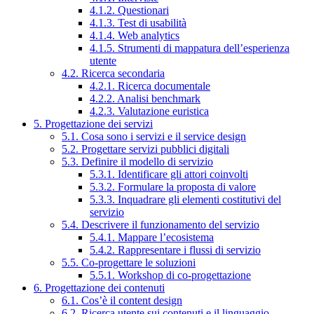
4.1.2. Questionari
4.1.3. Test di usabilità
4.1.4. Web analytics
4.1.5. Strumenti di mappatura dell’esperienza
utente
4.2. Ricerca secondaria
4.2.1. Ricerca documentale
4.2.2. Analisi benchmark
4.2.3. Valutazione euristica
5. Progettazione dei servizi
5.1. Cosa sono i servizi e il service design
5.2. Progettare servizi pubblici digitali
5.3. Definire il modello di servizio
5.3.1. Identificare gli attori coinvolti
5.3.2. Formulare la proposta di valore
5.3.3. Inquadrare gli elementi costitutivi del
servizio
5.4. Descrivere il funzionamento del servizio
5.4.1. Mappare l’ecosistema
5.4.2. Rappresentare i flussi di servizio
5.5. Co-progettare le soluzioni
5.5.1. Workshop di co-progettazione
6. Progettazione dei contenuti
6.1. Cos’è il content design
6.2. Ricerca utente sui contenuti e il linguaggio