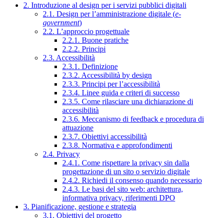
2. Introduzione al design per i servizi pubblici digitali
2.1. Design per l’amministrazione digitale (
e-
government
)
2.2. L’approccio progettuale
2.2.1. Buone pratiche
2.2.2. Principi
2.3. Accessibilità
2.3.1. Definizione
2.3.2. Accessibilità by design
2.3.3. Principi per l’accessibilità
2.3.4. Linee guida e criteri di successo
2.3.5. Come rilasciare una dichiarazione di
accessibilità
2.3.6. Meccanismo di feedback e procedura di
attuazione
2.3.7. Obiettivi accessibilità
2.3.8. Normativa e approfondimenti
2.4. Privacy
2.4.1. Come rispettare la privacy sin dalla
progettazione di un sito o servizio digitale
2.4.2. Richiedi il consenso quando necessario
2.4.3. Le basi del sito web: architettura,
informativa privacy, riferimenti DPO
3. Pianificazione, gestione e strategia
3.1. Obiettivi del progetto