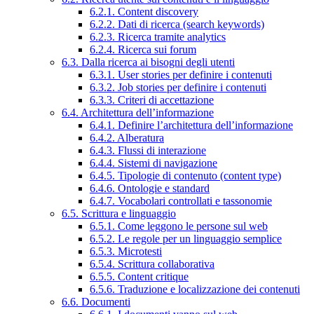
6.2.1. Content discovery
6.2.2. Dati di ricerca (search keywords)
6.2.3. Ricerca tramite analytics
6.2.4. Ricerca sui forum
6.3. Dalla ricerca ai bisogni degli utenti
6.3.1. User stories per definire i contenuti
6.3.2. Job stories per definire i contenuti
6.3.3. Criteri di accettazione
6.4. Architettura dell’informazione
6.4.1. Definire l’architettura dell’informazione
6.4.2. Alberatura
6.4.3. Flussi di interazione
6.4.4. Sistemi di navigazione
6.4.5. Tipologie di contenuto (content type)
6.4.6. Ontologie e standard
6.4.7. Vocabolari controllati e tassonomie
6.5. Scrittura e linguaggio
6.5.1. Come leggono le persone sul web
6.5.2. Le regole per un linguaggio semplice
6.5.3. Microtesti
6.5.4. Scrittura collaborativa
6.5.5. Content critique
6.5.6. Traduzione e localizzazione dei contenuti
6.6. Documenti