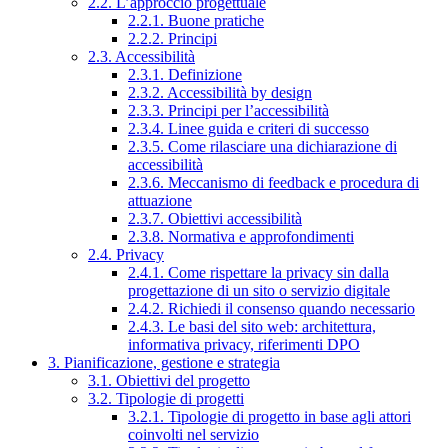
2.2. L’approccio progettuale
2.2.1. Buone pratiche
2.2.2. Principi
2.3. Accessibilità
2.3.1. Definizione
2.3.2. Accessibilità by design
2.3.3. Principi per l’accessibilità
2.3.4. Linee guida e criteri di successo
2.3.5. Come rilasciare una dichiarazione di
accessibilità
2.3.6. Meccanismo di feedback e procedura di
attuazione
2.3.7. Obiettivi accessibilità
2.3.8. Normativa e approfondimenti
2.4. Privacy
2.4.1. Come rispettare la privacy sin dalla
progettazione di un sito o servizio digitale
2.4.2. Richiedi il consenso quando necessario
2.4.3. Le basi del sito web: architettura,
informativa privacy, riferimenti DPO
3. Pianificazione, gestione e strategia
3.1. Obiettivi del progetto
3.2. Tipologie di progetti
3.2.1. Tipologie di progetto in base agli attori
coinvolti nel servizio