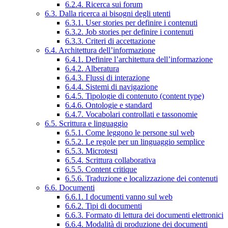
6.2.4. Ricerca sui forum
6.3. Dalla ricerca ai bisogni degli utenti
6.3.1. User stories per definire i contenuti
6.3.2. Job stories per definire i contenuti
6.3.3. Criteri di accettazione
6.4. Architettura dell’informazione
6.4.1. Definire l’architettura dell’informazione
6.4.2. Alberatura
6.4.3. Flussi di interazione
6.4.4. Sistemi di navigazione
6.4.5. Tipologie di contenuto (content type)
6.4.6. Ontologie e standard
6.4.7. Vocabolari controllati e tassonomie
6.5. Scrittura e linguaggio
6.5.1. Come leggono le persone sul web
6.5.2. Le regole per un linguaggio semplice
6.5.3. Microtesti
6.5.4. Scrittura collaborativa
6.5.5. Content critique
6.5.6. Traduzione e localizzazione dei contenuti
6.6. Documenti
6.6.1. I documenti vanno sul web
6.6.2. Tipi di documenti
6.6.3. Formato di lettura dei documenti elettronici
6.6.4. Modalità di produzione dei documenti