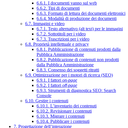
6.6.1. I documenti vanno sul web
6.6.2. Tipi di documenti
6.6.3. Formato di lettura dei documenti elettronici
6.6.4. Modalità di produzione dei documenti
6.7. Immagini e video
6.7.1. Testo alternativo (alt text) per le immagini
6.7.2. Sottotitoli per i video
6.7.3. Trascrizioni per i video
6.8. Proprietà intellettuale e privacy
6.8.1. Pubblicazione di contenuti prodotti dalla
Pubblica Amministrazione
6.8.2. Pubblicazione di contenuti non prodotti
dalla Pubblica Amministrazione
6.8.3. Consenso dei soggetti ritratti
6.9. Ottimizzazione per i motori di ricerca (SEO)
6.9.1. I fattori
on-page
6.9.2. I fattori
off-page
6.9.3. Strumenti di diagnostica SEO: Search
Console
6.10. Gestire i contenuti
6.10.1. L’inventario dei contenuti
6.10.2. Revisionare i contenuti
6.10.3. Migrare i contenuti
6.10.4. Pubblicare i contenuti
7. Progettazione dell’interazione