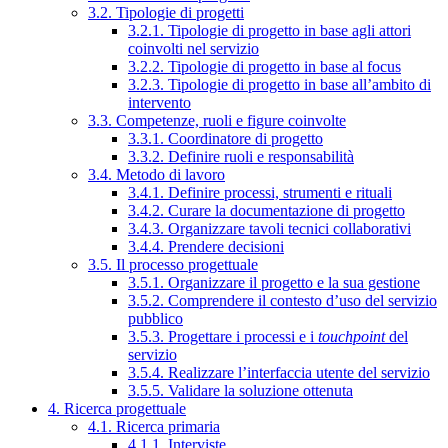
3.2. Tipologie di progetti
3.2.1. Tipologie di progetto in base agli attori
coinvolti nel servizio
3.2.2. Tipologie di progetto in base al focus
3.2.3. Tipologie di progetto in base all’ambito di
intervento
3.3. Competenze, ruoli e figure coinvolte
3.3.1. Coordinatore di progetto
3.3.2. Definire ruoli e responsabilità
3.4. Metodo di lavoro
3.4.1. Definire processi, strumenti e rituali
3.4.2. Curare la documentazione di progetto
3.4.3. Organizzare tavoli tecnici collaborativi
3.4.4. Prendere decisioni
3.5. Il processo progettuale
3.5.1. Organizzare il progetto e la sua gestione
3.5.2. Comprendere il contesto d’uso del servizio
pubblico
3.5.3. Progettare i processi e i
touchpoint
del
servizio
3.5.4. Realizzare l’interfaccia utente del servizio
3.5.5. Validare la soluzione ottenuta
4. Ricerca progettuale
4.1. Ricerca primaria
4.1.1. Interviste