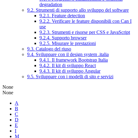
degradation
9.2. Strumenti di supporto allo sviluppo del software
9.2.1. Feature detection
9.2.2. Verificare le feature disponibili con Can I
use
9.2.3. Strumenti e risorse per CSS e JavaScript
9.2.4. Supporto browser
9.2.5. Misurare le prestazioni
9.3. Catalogo del riuso
9.4. Sviluppare con il design system .italia
9.4.1. Il framework Bootstrap Italia
9.4.2. Il kit di sviluppo React
9.4.3. Il kit di sviluppo Angular
9.5. Sviluppare con i modelli di sito e servizi
None
None
A
B
C
D
E
I
M