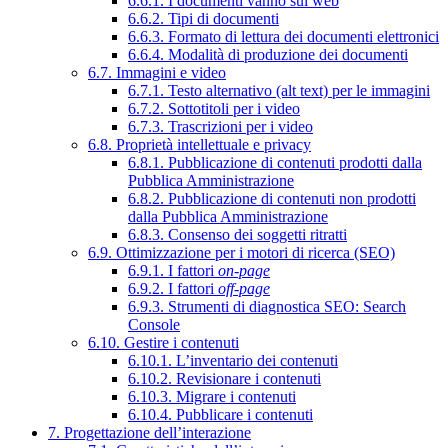
6.6.1. I documenti vanno sul web
6.6.2. Tipi di documenti
6.6.3. Formato di lettura dei documenti elettronici
6.6.4. Modalità di produzione dei documenti
6.7. Immagini e video
6.7.1. Testo alternativo (alt text) per le immagini
6.7.2. Sottotitoli per i video
6.7.3. Trascrizioni per i video
6.8. Proprietà intellettuale e privacy
6.8.1. Pubblicazione di contenuti prodotti dalla
Pubblica Amministrazione
6.8.2. Pubblicazione di contenuti non prodotti
dalla Pubblica Amministrazione
6.8.3. Consenso dei soggetti ritratti
6.9. Ottimizzazione per i motori di ricerca (SEO)
6.9.1. I fattori
on-page
6.9.2. I fattori
off-page
6.9.3. Strumenti di diagnostica SEO: Search
Console
6.10. Gestire i contenuti
6.10.1. L’inventario dei contenuti
6.10.2. Revisionare i contenuti
6.10.3. Migrare i contenuti
6.10.4. Pubblicare i contenuti
7. Progettazione dell’interazione