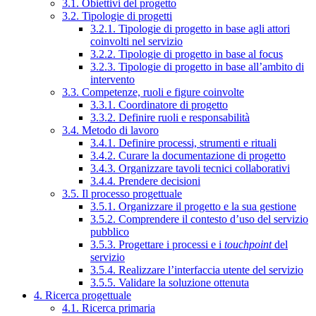
3.1. Obiettivi del progetto
3.2. Tipologie di progetti
3.2.1. Tipologie di progetto in base agli attori
coinvolti nel servizio
3.2.2. Tipologie di progetto in base al focus
3.2.3. Tipologie di progetto in base all’ambito di
intervento
3.3. Competenze, ruoli e figure coinvolte
3.3.1. Coordinatore di progetto
3.3.2. Definire ruoli e responsabilità
3.4. Metodo di lavoro
3.4.1. Definire processi, strumenti e rituali
3.4.2. Curare la documentazione di progetto
3.4.3. Organizzare tavoli tecnici collaborativi
3.4.4. Prendere decisioni
3.5. Il processo progettuale
3.5.1. Organizzare il progetto e la sua gestione
3.5.2. Comprendere il contesto d’uso del servizio
pubblico
3.5.3. Progettare i processi e i
touchpoint
del
servizio
3.5.4. Realizzare l’interfaccia utente del servizio
3.5.5. Validare la soluzione ottenuta
4. Ricerca progettuale
4.1. Ricerca primaria