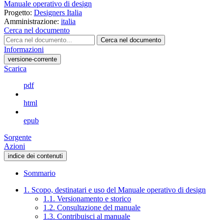
Manuale operativo di design
Progetto:
Designers Italia
Amministrazione:
italia
Cerca nel documento
Cerca nel documento
Informazioni
versione-corrente
Scarica
pdf
html
epub
Sorgente
Azioni
indice dei contenuti
Sommario
1. Scopo, destinatari e uso del Manuale operativo di design
1.1. Versionamento e storico
1.2. Consultazione del manuale
1.3. Contribuisci al manuale