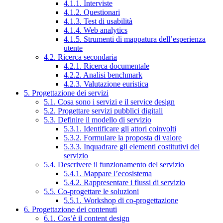
4.1.1. Interviste
4.1.2. Questionari
4.1.3. Test di usabilità
4.1.4. Web analytics
4.1.5. Strumenti di mappatura dell’esperienza
utente
4.2. Ricerca secondaria
4.2.1. Ricerca documentale
4.2.2. Analisi benchmark
4.2.3. Valutazione euristica
5. Progettazione dei servizi
5.1. Cosa sono i servizi e il service design
5.2. Progettare servizi pubblici digitali
5.3. Definire il modello di servizio
5.3.1. Identificare gli attori coinvolti
5.3.2. Formulare la proposta di valore
5.3.3. Inquadrare gli elementi costitutivi del
servizio
5.4. Descrivere il funzionamento del servizio
5.4.1. Mappare l’ecosistema
5.4.2. Rappresentare i flussi di servizio
5.5. Co-progettare le soluzioni
5.5.1. Workshop di co-progettazione
6. Progettazione dei contenuti
6.1. Cos’è il content design