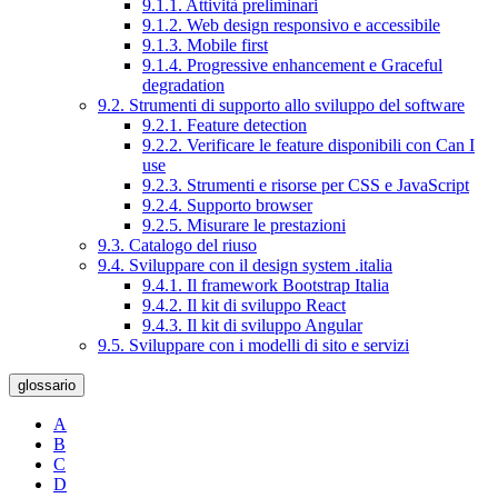
9.1.1. Attività preliminari
9.1.2. Web design responsivo e accessibile
9.1.3. Mobile first
9.1.4. Progressive enhancement e Graceful
degradation
9.2. Strumenti di supporto allo sviluppo del software
9.2.1. Feature detection
9.2.2. Verificare le feature disponibili con Can I
use
9.2.3. Strumenti e risorse per CSS e JavaScript
9.2.4. Supporto browser
9.2.5. Misurare le prestazioni
9.3. Catalogo del riuso
9.4. Sviluppare con il design system .italia
9.4.1. Il framework Bootstrap Italia
9.4.2. Il kit di sviluppo React
9.4.3. Il kit di sviluppo Angular
9.5. Sviluppare con i modelli di sito e servizi
glossario
A
B
C
D