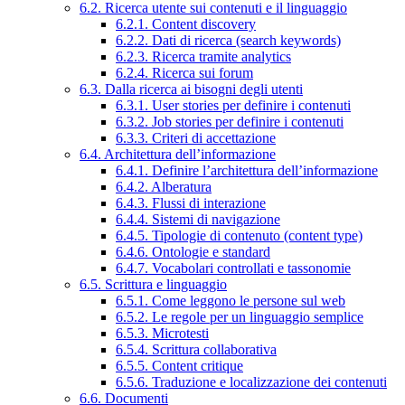
6.2. Ricerca utente sui contenuti e il linguaggio
6.2.1. Content discovery
6.2.2. Dati di ricerca (search keywords)
6.2.3. Ricerca tramite analytics
6.2.4. Ricerca sui forum
6.3. Dalla ricerca ai bisogni degli utenti
6.3.1. User stories per definire i contenuti
6.3.2. Job stories per definire i contenuti
6.3.3. Criteri di accettazione
6.4. Architettura dell’informazione
6.4.1. Definire l’architettura dell’informazione
6.4.2. Alberatura
6.4.3. Flussi di interazione
6.4.4. Sistemi di navigazione
6.4.5. Tipologie di contenuto (content type)
6.4.6. Ontologie e standard
6.4.7. Vocabolari controllati e tassonomie
6.5. Scrittura e linguaggio
6.5.1. Come leggono le persone sul web
6.5.2. Le regole per un linguaggio semplice
6.5.3. Microtesti
6.5.4. Scrittura collaborativa
6.5.5. Content critique
6.5.6. Traduzione e localizzazione dei contenuti
6.6. Documenti