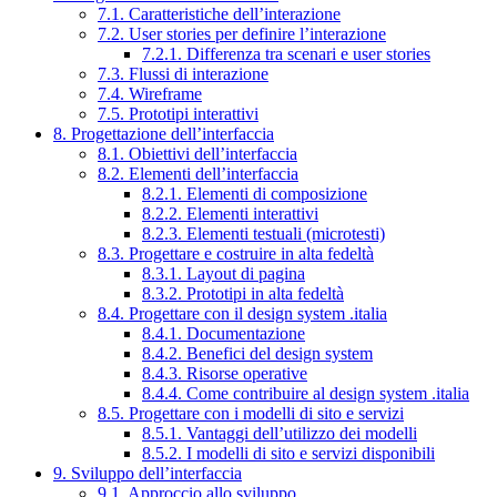
7.1. Caratteristiche dell’interazione
7.2. User stories per definire l’interazione
7.2.1. Differenza tra scenari e user stories
7.3. Flussi di interazione
7.4. Wireframe
7.5. Prototipi interattivi
8. Progettazione dell’interfaccia
8.1. Obiettivi dell’interfaccia
8.2. Elementi dell’interfaccia
8.2.1. Elementi di composizione
8.2.2. Elementi interattivi
8.2.3. Elementi testuali (microtesti)
8.3. Progettare e costruire in alta fedeltà
8.3.1. Layout di pagina
8.3.2. Prototipi in alta fedeltà
8.4. Progettare con il design system .italia
8.4.1. Documentazione
8.4.2. Benefici del design system
8.4.3. Risorse operative
8.4.4. Come contribuire al design system .italia
8.5. Progettare con i modelli di sito e servizi
8.5.1. Vantaggi dell’utilizzo dei modelli
8.5.2. I modelli di sito e servizi disponibili
9. Sviluppo dell’interfaccia
9.1. Approccio allo sviluppo