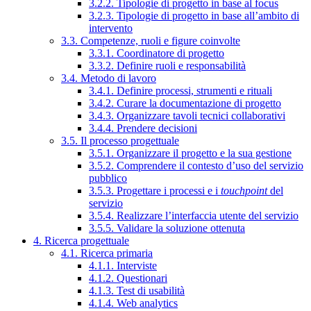
3.2.2. Tipologie di progetto in base al focus
3.2.3. Tipologie di progetto in base all’ambito di
intervento
3.3. Competenze, ruoli e figure coinvolte
3.3.1. Coordinatore di progetto
3.3.2. Definire ruoli e responsabilità
3.4. Metodo di lavoro
3.4.1. Definire processi, strumenti e rituali
3.4.2. Curare la documentazione di progetto
3.4.3. Organizzare tavoli tecnici collaborativi
3.4.4. Prendere decisioni
3.5. Il processo progettuale
3.5.1. Organizzare il progetto e la sua gestione
3.5.2. Comprendere il contesto d’uso del servizio
pubblico
3.5.3. Progettare i processi e i
touchpoint
del
servizio
3.5.4. Realizzare l’interfaccia utente del servizio
3.5.5. Validare la soluzione ottenuta
4. Ricerca progettuale
4.1. Ricerca primaria
4.1.1. Interviste
4.1.2. Questionari
4.1.3. Test di usabilità
4.1.4. Web analytics