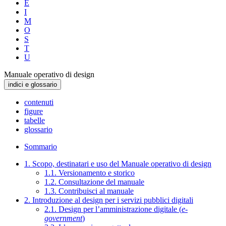
E
I
M
O
S
T
U
Manuale operativo di design
indici e glossario
contenuti
figure
tabelle
glossario
Sommario
1. Scopo, destinatari e uso del Manuale operativo di design
1.1. Versionamento e storico
1.2. Consultazione del manuale
1.3. Contribuisci al manuale
2. Introduzione al design per i servizi pubblici digitali
2.1. Design per l’amministrazione digitale (
e-
government
)