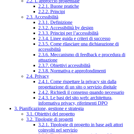
2.2. L’approccio progettuale
2.2.1. Buone pratiche
2.2.2. Principi
2.3. Accessibilità
2.3.1. Definizione
2.3.2. Accessibilità by design
2.3.3. Principi per l’accessibilità
2.3.4. Linee guida e criteri di successo
2.3.5. Come rilasciare una dichiarazione di
accessibilità
2.3.6. Meccanismo di feedback e procedura di
attuazione
2.3.7. Obiettivi accessibilità
2.3.8. Normativa e approfondimenti
2.4. Privacy
2.4.1. Come rispettare la privacy sin dalla
progettazione di un sito o servizio digitale
2.4.2. Richiedi il consenso quando necessario
2.4.3. Le basi del sito web: architettura,
informativa privacy, riferimenti DPO
3. Pianificazione, gestione e strategia
3.1. Obiettivi del progetto
3.2. Tipologie di progetti
3.2.1. Tipologie di progetto in base agli attori
coinvolti nel servizio