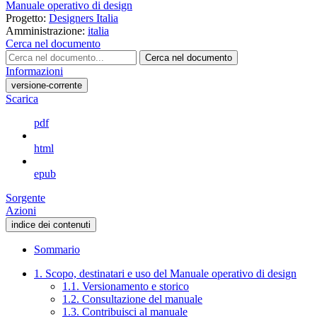
Manuale operativo di design
Progetto:
Designers Italia
Amministrazione:
italia
Cerca nel documento
Cerca nel documento
Informazioni
versione-corrente
Scarica
pdf
html
epub
Sorgente
Azioni
indice dei contenuti
Sommario
1. Scopo, destinatari e uso del Manuale operativo di design
1.1. Versionamento e storico
1.2. Consultazione del manuale
1.3. Contribuisci al manuale