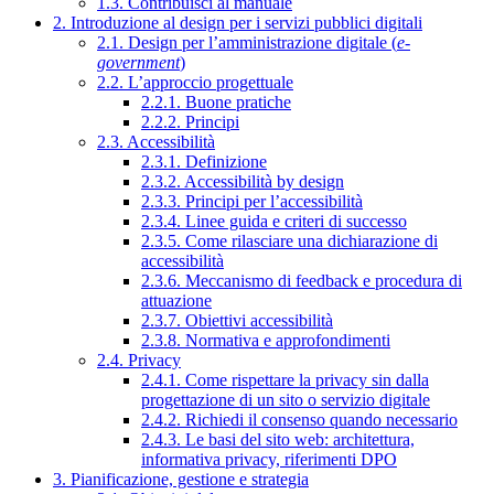
1.3. Contribuisci al manuale
2. Introduzione al design per i servizi pubblici digitali
2.1. Design per l’amministrazione digitale (
e-
government
)
2.2. L’approccio progettuale
2.2.1. Buone pratiche
2.2.2. Principi
2.3. Accessibilità
2.3.1. Definizione
2.3.2. Accessibilità by design
2.3.3. Principi per l’accessibilità
2.3.4. Linee guida e criteri di successo
2.3.5. Come rilasciare una dichiarazione di
accessibilità
2.3.6. Meccanismo di feedback e procedura di
attuazione
2.3.7. Obiettivi accessibilità
2.3.8. Normativa e approfondimenti
2.4. Privacy
2.4.1. Come rispettare la privacy sin dalla
progettazione di un sito o servizio digitale
2.4.2. Richiedi il consenso quando necessario
2.4.3. Le basi del sito web: architettura,
informativa privacy, riferimenti DPO
3. Pianificazione, gestione e strategia