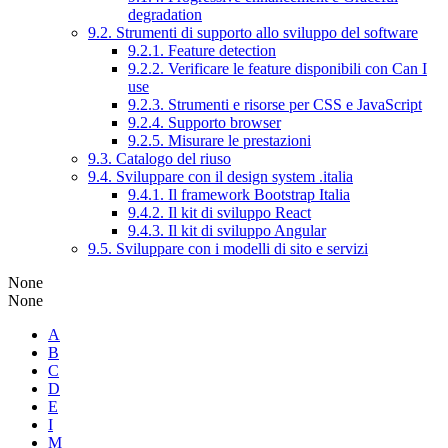
degradation
9.2. Strumenti di supporto allo sviluppo del software
9.2.1. Feature detection
9.2.2. Verificare le feature disponibili con Can I
use
9.2.3. Strumenti e risorse per CSS e JavaScript
9.2.4. Supporto browser
9.2.5. Misurare le prestazioni
9.3. Catalogo del riuso
9.4. Sviluppare con il design system .italia
9.4.1. Il framework Bootstrap Italia
9.4.2. Il kit di sviluppo React
9.4.3. Il kit di sviluppo Angular
9.5. Sviluppare con i modelli di sito e servizi
None
None
A
B
C
D
E
I
M