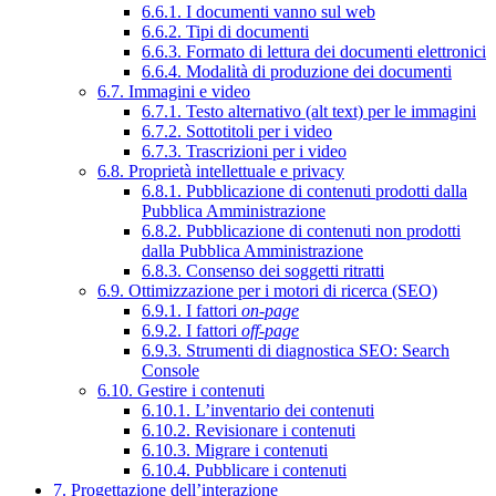
6.6.1. I documenti vanno sul web
6.6.2. Tipi di documenti
6.6.3. Formato di lettura dei documenti elettronici
6.6.4. Modalità di produzione dei documenti
6.7. Immagini e video
6.7.1. Testo alternativo (alt text) per le immagini
6.7.2. Sottotitoli per i video
6.7.3. Trascrizioni per i video
6.8. Proprietà intellettuale e privacy
6.8.1. Pubblicazione di contenuti prodotti dalla
Pubblica Amministrazione
6.8.2. Pubblicazione di contenuti non prodotti
dalla Pubblica Amministrazione
6.8.3. Consenso dei soggetti ritratti
6.9. Ottimizzazione per i motori di ricerca (SEO)
6.9.1. I fattori
on-page
6.9.2. I fattori
off-page
6.9.3. Strumenti di diagnostica SEO: Search
Console
6.10. Gestire i contenuti
6.10.1. L’inventario dei contenuti
6.10.2. Revisionare i contenuti
6.10.3. Migrare i contenuti
6.10.4. Pubblicare i contenuti
7. Progettazione dell’interazione