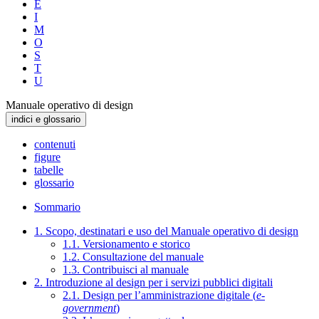
E
I
M
O
S
T
U
Manuale operativo di design
indici e glossario
contenuti
figure
tabelle
glossario
Sommario
1. Scopo, destinatari e uso del Manuale operativo di design
1.1. Versionamento e storico
1.2. Consultazione del manuale
1.3. Contribuisci al manuale
2. Introduzione al design per i servizi pubblici digitali
2.1. Design per l’amministrazione digitale (
e-
government
)