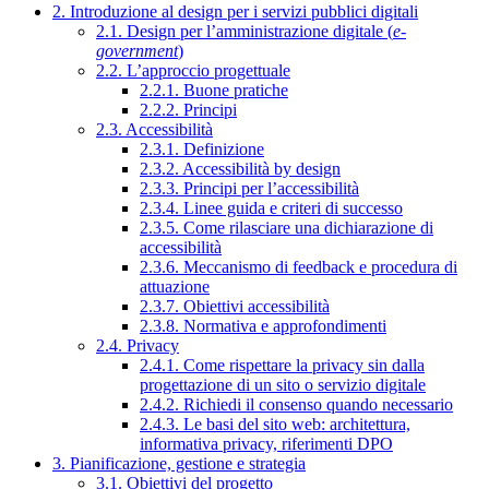
2. Introduzione al design per i servizi pubblici digitali
2.1. Design per l’amministrazione digitale (
e-
government
)
2.2. L’approccio progettuale
2.2.1. Buone pratiche
2.2.2. Principi
2.3. Accessibilità
2.3.1. Definizione
2.3.2. Accessibilità by design
2.3.3. Principi per l’accessibilità
2.3.4. Linee guida e criteri di successo
2.3.5. Come rilasciare una dichiarazione di
accessibilità
2.3.6. Meccanismo di feedback e procedura di
attuazione
2.3.7. Obiettivi accessibilità
2.3.8. Normativa e approfondimenti
2.4. Privacy
2.4.1. Come rispettare la privacy sin dalla
progettazione di un sito o servizio digitale
2.4.2. Richiedi il consenso quando necessario
2.4.3. Le basi del sito web: architettura,
informativa privacy, riferimenti DPO
3. Pianificazione, gestione e strategia
3.1. Obiettivi del progetto