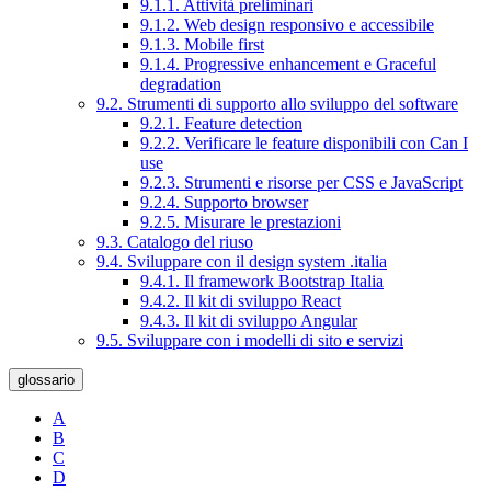
9.1.1. Attività preliminari
9.1.2. Web design responsivo e accessibile
9.1.3. Mobile first
9.1.4. Progressive enhancement e Graceful
degradation
9.2. Strumenti di supporto allo sviluppo del software
9.2.1. Feature detection
9.2.2. Verificare le feature disponibili con Can I
use
9.2.3. Strumenti e risorse per CSS e JavaScript
9.2.4. Supporto browser
9.2.5. Misurare le prestazioni
9.3. Catalogo del riuso
9.4. Sviluppare con il design system .italia
9.4.1. Il framework Bootstrap Italia
9.4.2. Il kit di sviluppo React
9.4.3. Il kit di sviluppo Angular
9.5. Sviluppare con i modelli di sito e servizi
glossario
A
B
C
D