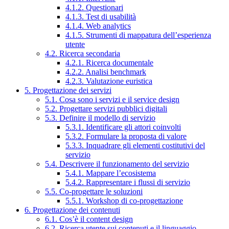
4.1.2. Questionari
4.1.3. Test di usabilità
4.1.4. Web analytics
4.1.5. Strumenti di mappatura dell’esperienza
utente
4.2. Ricerca secondaria
4.2.1. Ricerca documentale
4.2.2. Analisi benchmark
4.2.3. Valutazione euristica
5. Progettazione dei servizi
5.1. Cosa sono i servizi e il service design
5.2. Progettare servizi pubblici digitali
5.3. Definire il modello di servizio
5.3.1. Identificare gli attori coinvolti
5.3.2. Formulare la proposta di valore
5.3.3. Inquadrare gli elementi costitutivi del
servizio
5.4. Descrivere il funzionamento del servizio
5.4.1. Mappare l’ecosistema
5.4.2. Rappresentare i flussi di servizio
5.5. Co-progettare le soluzioni
5.5.1. Workshop di co-progettazione
6. Progettazione dei contenuti
6.1. Cos’è il content design
6.2. Ricerca utente sui contenuti e il linguaggio