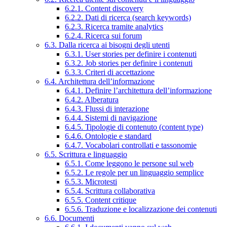
6.2.1. Content discovery
6.2.2. Dati di ricerca (search keywords)
6.2.3. Ricerca tramite analytics
6.2.4. Ricerca sui forum
6.3. Dalla ricerca ai bisogni degli utenti
6.3.1. User stories per definire i contenuti
6.3.2. Job stories per definire i contenuti
6.3.3. Criteri di accettazione
6.4. Architettura dell’informazione
6.4.1. Definire l’architettura dell’informazione
6.4.2. Alberatura
6.4.3. Flussi di interazione
6.4.4. Sistemi di navigazione
6.4.5. Tipologie di contenuto (content type)
6.4.6. Ontologie e standard
6.4.7. Vocabolari controllati e tassonomie
6.5. Scrittura e linguaggio
6.5.1. Come leggono le persone sul web
6.5.2. Le regole per un linguaggio semplice
6.5.3. Microtesti
6.5.4. Scrittura collaborativa
6.5.5. Content critique
6.5.6. Traduzione e localizzazione dei contenuti
6.6. Documenti