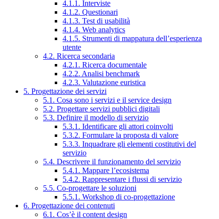
4.1.1. Interviste
4.1.2. Questionari
4.1.3. Test di usabilità
4.1.4. Web analytics
4.1.5. Strumenti di mappatura dell’esperienza
utente
4.2. Ricerca secondaria
4.2.1. Ricerca documentale
4.2.2. Analisi benchmark
4.2.3. Valutazione euristica
5. Progettazione dei servizi
5.1. Cosa sono i servizi e il service design
5.2. Progettare servizi pubblici digitali
5.3. Definire il modello di servizio
5.3.1. Identificare gli attori coinvolti
5.3.2. Formulare la proposta di valore
5.3.3. Inquadrare gli elementi costitutivi del
servizio
5.4. Descrivere il funzionamento del servizio
5.4.1. Mappare l’ecosistema
5.4.2. Rappresentare i flussi di servizio
5.5. Co-progettare le soluzioni
5.5.1. Workshop di co-progettazione
6. Progettazione dei contenuti
6.1. Cos’è il content design