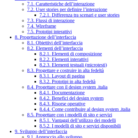
7.1. Caratteristiche dell’interazione
7.2. User stories per definire l’interazione
7.2.1. Differenza tra scenari e user stories
7.3. Flussi di interazione
7.4. Wireframe
7.5. Prototipi interattivi
8. Progettazione dell’interfaccia
8.1. Obiettivi dell’interfaccia
8.2. Elementi dell’interfaccia
8.2.1. Elementi di composizione
8.2.2. Elementi interattivi
8.2.3. Elementi testuali (microtesti)
8.3. Progettare e costruire in alta fedeltà
8.3.1. Layout di pagina
8.3.2. Prototipi in alta fedeltà
8.4. Progettare con il design system .italia
8.4.1. Documentazione
8.4.2. Benefici del design system
8.4.3. Risorse operative
8.4.4. Come contribuire al design system .italia
8.5. Progettare con i modelli di sito e servizi
8.5.1. Vantaggi dell’utilizzo dei modelli
8.5.2. I modelli di sito e servizi disponibili
9. Sviluppo dell’interfaccia
9.1. Approccio allo sviluppo