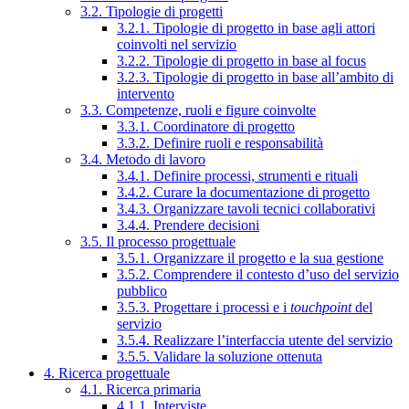
3.2. Tipologie di progetti
3.2.1. Tipologie di progetto in base agli attori
coinvolti nel servizio
3.2.2. Tipologie di progetto in base al focus
3.2.3. Tipologie di progetto in base all’ambito di
intervento
3.3. Competenze, ruoli e figure coinvolte
3.3.1. Coordinatore di progetto
3.3.2. Definire ruoli e responsabilità
3.4. Metodo di lavoro
3.4.1. Definire processi, strumenti e rituali
3.4.2. Curare la documentazione di progetto
3.4.3. Organizzare tavoli tecnici collaborativi
3.4.4. Prendere decisioni
3.5. Il processo progettuale
3.5.1. Organizzare il progetto e la sua gestione
3.5.2. Comprendere il contesto d’uso del servizio
pubblico
3.5.3. Progettare i processi e i
touchpoint
del
servizio
3.5.4. Realizzare l’interfaccia utente del servizio
3.5.5. Validare la soluzione ottenuta
4. Ricerca progettuale
4.1. Ricerca primaria
4.1.1. Interviste