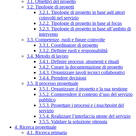
3.1. Obiettivi del progetto
3.2. Tipologie di progetti
3.2.1. Tipologie di progetto in base agli attori
coinvolti nel servizio
3.2.2. Tipologie di progetto in base al focus
3.2.3. Tipologie di progetto in base all’ambito di
intervento
3.3. Competenze, ruoli e figure coinvolte
3.3.1. Coordinatore di progetto
3.3.2. Definire ruoli e responsabilità
3.4. Metodo di lavoro
3.4.1. Definire processi, strumenti e rituali
3.4.2. Curare la documentazione di progetto
3.4.3. Organizzare tavoli tecnici collaborativi
3.4.4. Prendere decisioni
3.5. Il processo progettuale
3.5.1. Organizzare il progetto e la sua gestione
3.5.2. Comprendere il contesto d’uso del servizio
pubblico
3.5.3. Progettare i processi e i
touchpoint
del
servizio
3.5.4. Realizzare l’interfaccia utente del servizio
3.5.5. Validare la soluzione ottenuta
4. Ricerca progettuale
4.1. Ricerca primaria