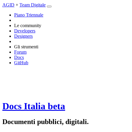
AGID
+
Team Digitale
Piano Triennale
Le community
Developers
Designers
Gli strumenti
Forum
Docs
GitHub
Docs Italia
beta
Documenti pubblici, digitali.