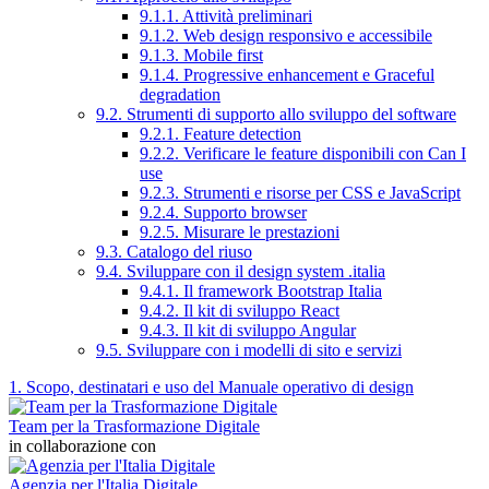
9.1.1. Attività preliminari
9.1.2. Web design responsivo e accessibile
9.1.3. Mobile first
9.1.4. Progressive enhancement e Graceful
degradation
9.2. Strumenti di supporto allo sviluppo del software
9.2.1. Feature detection
9.2.2. Verificare le feature disponibili con Can I
use
9.2.3. Strumenti e risorse per CSS e JavaScript
9.2.4. Supporto browser
9.2.5. Misurare le prestazioni
9.3. Catalogo del riuso
9.4. Sviluppare con il design system .italia
9.4.1. Il framework Bootstrap Italia
9.4.2. Il kit di sviluppo React
9.4.3. Il kit di sviluppo Angular
9.5. Sviluppare con i modelli di sito e servizi
1. Scopo, destinatari e uso del Manuale operativo di design
Team per la Trasformazione Digitale
in collaborazione con
Agenzia per l'Italia Digitale