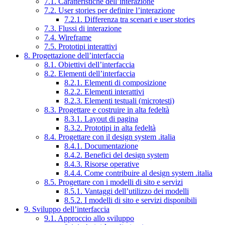
7.1. Caratteristiche dell’interazione
7.2. User stories per definire l’interazione
7.2.1. Differenza tra scenari e user stories
7.3. Flussi di interazione
7.4. Wireframe
7.5. Prototipi interattivi
8. Progettazione dell’interfaccia
8.1. Obiettivi dell’interfaccia
8.2. Elementi dell’interfaccia
8.2.1. Elementi di composizione
8.2.2. Elementi interattivi
8.2.3. Elementi testuali (microtesti)
8.3. Progettare e costruire in alta fedeltà
8.3.1. Layout di pagina
8.3.2. Prototipi in alta fedeltà
8.4. Progettare con il design system .italia
8.4.1. Documentazione
8.4.2. Benefici del design system
8.4.3. Risorse operative
8.4.4. Come contribuire al design system .italia
8.5. Progettare con i modelli di sito e servizi
8.5.1. Vantaggi dell’utilizzo dei modelli
8.5.2. I modelli di sito e servizi disponibili
9. Sviluppo dell’interfaccia
9.1. Approccio allo sviluppo