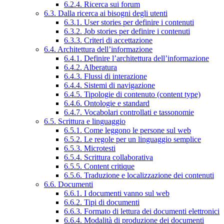
6.2.4. Ricerca sui forum
6.3. Dalla ricerca ai bisogni degli utenti
6.3.1. User stories per definire i contenuti
6.3.2. Job stories per definire i contenuti
6.3.3. Criteri di accettazione
6.4. Architettura dell’informazione
6.4.1. Definire l’architettura dell’informazione
6.4.2. Alberatura
6.4.3. Flussi di interazione
6.4.4. Sistemi di navigazione
6.4.5. Tipologie di contenuto (content type)
6.4.6. Ontologie e standard
6.4.7. Vocabolari controllati e tassonomie
6.5. Scrittura e linguaggio
6.5.1. Come leggono le persone sul web
6.5.2. Le regole per un linguaggio semplice
6.5.3. Microtesti
6.5.4. Scrittura collaborativa
6.5.5. Content critique
6.5.6. Traduzione e localizzazione dei contenuti
6.6. Documenti
6.6.1. I documenti vanno sul web
6.6.2. Tipi di documenti
6.6.3. Formato di lettura dei documenti elettronici
6.6.4. Modalità di produzione dei documenti