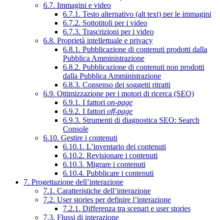
6.7. Immagini e video
6.7.1. Testo alternativo (alt text) per le immagini
6.7.2. Sottotitoli per i video
6.7.3. Trascrizioni per i video
6.8. Proprietà intellettuale e privacy
6.8.1. Pubblicazione di contenuti prodotti dalla
Pubblica Amministrazione
6.8.2. Pubblicazione di contenuti non prodotti
dalla Pubblica Amministrazione
6.8.3. Consenso dei soggetti ritratti
6.9. Ottimizzazione per i motori di ricerca (SEO)
6.9.1. I fattori
on-page
6.9.2. I fattori
off-page
6.9.3. Strumenti di diagnostica SEO: Search
Console
6.10. Gestire i contenuti
6.10.1. L’inventario dei contenuti
6.10.2. Revisionare i contenuti
6.10.3. Migrare i contenuti
6.10.4. Pubblicare i contenuti
7. Progettazione dell’interazione
7.1. Caratteristiche dell’interazione
7.2. User stories per definire l’interazione
7.2.1. Differenza tra scenari e user stories
7.3. Flussi di interazione