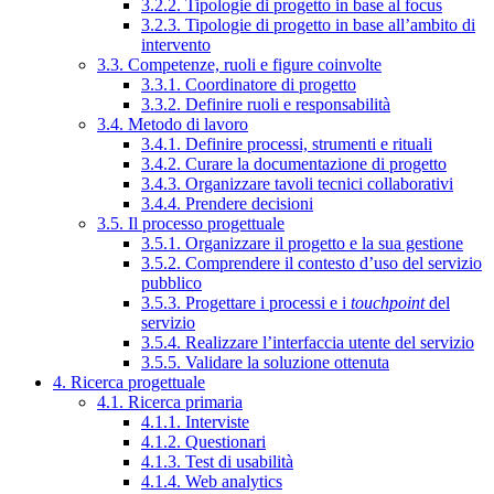
3.2.2. Tipologie di progetto in base al focus
3.2.3. Tipologie di progetto in base all’ambito di
intervento
3.3. Competenze, ruoli e figure coinvolte
3.3.1. Coordinatore di progetto
3.3.2. Definire ruoli e responsabilità
3.4. Metodo di lavoro
3.4.1. Definire processi, strumenti e rituali
3.4.2. Curare la documentazione di progetto
3.4.3. Organizzare tavoli tecnici collaborativi
3.4.4. Prendere decisioni
3.5. Il processo progettuale
3.5.1. Organizzare il progetto e la sua gestione
3.5.2. Comprendere il contesto d’uso del servizio
pubblico
3.5.3. Progettare i processi e i
touchpoint
del
servizio
3.5.4. Realizzare l’interfaccia utente del servizio
3.5.5. Validare la soluzione ottenuta
4. Ricerca progettuale
4.1. Ricerca primaria
4.1.1. Interviste
4.1.2. Questionari
4.1.3. Test di usabilità
4.1.4. Web analytics