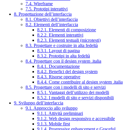
7.4. Wireframe
7.5. Prototipi interattivi
8. Progettazione dell’interfaccia
8.1. Obiettivi dell’interfaccia
8.2. Elementi dell’interfaccia
8.2.1. Elementi di composizione
8.2.2. Elementi interattivi
8.2.3. Elementi testuali (microtesti)
8.3. Progettare e costruire in alta fedeltà
8.3.1. Layout di pagina
8.3.2. Prototipi in alta fedeltà
8.4. Progettare con il design system .italia
8.4.1. Documentazione
8.4.2. Benefici del design system
8.4.3. Risorse operative
8.4.4. Come contribuire al design system .italia
8.5. Progettare con i modelli di sito e servizi
8.5.1. Vantaggi dell’utilizzo dei modelli
8.5.2. I modelli di sito e servizi disponibili
9. Sviluppo dell’interfaccia
9.1. Approccio allo sviluppo
9.1.1. Attività preliminari
9.1.2. Web design responsivo e accessibile
9.1.3. Mobile first
9.1.4. Progressive enhancement e Graceful