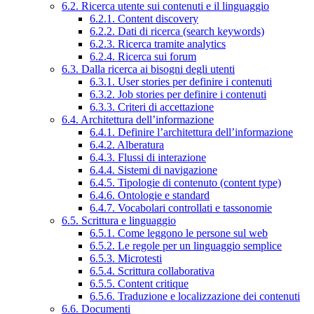
6.2. Ricerca utente sui contenuti e il linguaggio
6.2.1. Content discovery
6.2.2. Dati di ricerca (search keywords)
6.2.3. Ricerca tramite analytics
6.2.4. Ricerca sui forum
6.3. Dalla ricerca ai bisogni degli utenti
6.3.1. User stories per definire i contenuti
6.3.2. Job stories per definire i contenuti
6.3.3. Criteri di accettazione
6.4. Architettura dell’informazione
6.4.1. Definire l’architettura dell’informazione
6.4.2. Alberatura
6.4.3. Flussi di interazione
6.4.4. Sistemi di navigazione
6.4.5. Tipologie di contenuto (content type)
6.4.6. Ontologie e standard
6.4.7. Vocabolari controllati e tassonomie
6.5. Scrittura e linguaggio
6.5.1. Come leggono le persone sul web
6.5.2. Le regole per un linguaggio semplice
6.5.3. Microtesti
6.5.4. Scrittura collaborativa
6.5.5. Content critique
6.5.6. Traduzione e localizzazione dei contenuti
6.6. Documenti