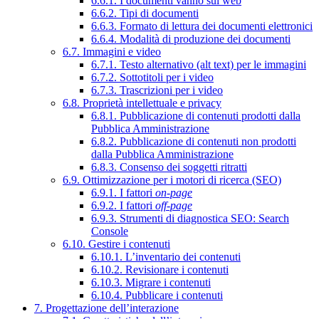
6.6.1. I documenti vanno sul web
6.6.2. Tipi di documenti
6.6.3. Formato di lettura dei documenti elettronici
6.6.4. Modalità di produzione dei documenti
6.7. Immagini e video
6.7.1. Testo alternativo (alt text) per le immagini
6.7.2. Sottotitoli per i video
6.7.3. Trascrizioni per i video
6.8. Proprietà intellettuale e privacy
6.8.1. Pubblicazione di contenuti prodotti dalla
Pubblica Amministrazione
6.8.2. Pubblicazione di contenuti non prodotti
dalla Pubblica Amministrazione
6.8.3. Consenso dei soggetti ritratti
6.9. Ottimizzazione per i motori di ricerca (SEO)
6.9.1. I fattori
on-page
6.9.2. I fattori
off-page
6.9.3. Strumenti di diagnostica SEO: Search
Console
6.10. Gestire i contenuti
6.10.1. L’inventario dei contenuti
6.10.2. Revisionare i contenuti
6.10.3. Migrare i contenuti
6.10.4. Pubblicare i contenuti
7. Progettazione dell’interazione