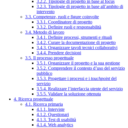
3.2.2. Tipologie di progetto in base al focus
3.2.3. Tipologie di progetto in base all’ambito di
intervento
3.3. Competenze, ruoli e figure coinvolte
3.3.1. Coordinatore di progetto
3.3.2. Definire ruoli e responsabilità
3.4. Metodo di lavoro
3.4.1. Definire processi, strumenti e rituali
3.4.2. Curare la documentazione di progetto
3.4.3. Organizzare tavoli tecnici collaborativi
3.4.4. Prendere decisioni
3.5. Il processo progettuale
3.5.1. Organizzare il progetto e la sua gestione
3.5.2. Comprendere il contesto d’uso del servizio
pubblico
3.5.3. Progettare i processi e i
touchpoint
del
servizio
3.5.4. Realizzare l’interfaccia utente del servizio
3.5.5. Validare la soluzione ottenuta
4. Ricerca progettuale
4.1. Ricerca primaria
4.1.1. Interviste
4.1.2. Questionari
4.1.3. Test di usabilità
4.1.4. Web analytics