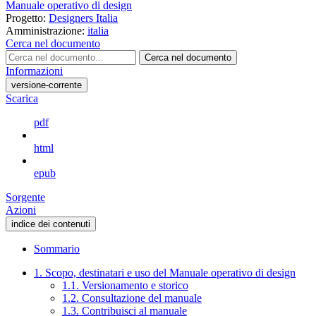
Manuale operativo di design
Progetto:
Designers Italia
Amministrazione:
italia
Cerca nel documento
Cerca nel documento
Informazioni
versione-corrente
Scarica
pdf
html
epub
Sorgente
Azioni
indice dei contenuti
Sommario
1. Scopo, destinatari e uso del Manuale operativo di design
1.1. Versionamento e storico
1.2. Consultazione del manuale
1.3. Contribuisci al manuale