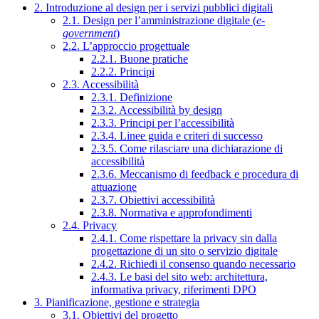
2. Introduzione al design per i servizi pubblici digitali
2.1. Design per l’amministrazione digitale (
e-
government
)
2.2. L’approccio progettuale
2.2.1. Buone pratiche
2.2.2. Principi
2.3. Accessibilità
2.3.1. Definizione
2.3.2. Accessibilità by design
2.3.3. Principi per l’accessibilità
2.3.4. Linee guida e criteri di successo
2.3.5. Come rilasciare una dichiarazione di
accessibilità
2.3.6. Meccanismo di feedback e procedura di
attuazione
2.3.7. Obiettivi accessibilità
2.3.8. Normativa e approfondimenti
2.4. Privacy
2.4.1. Come rispettare la privacy sin dalla
progettazione di un sito o servizio digitale
2.4.2. Richiedi il consenso quando necessario
2.4.3. Le basi del sito web: architettura,
informativa privacy, riferimenti DPO
3. Pianificazione, gestione e strategia
3.1. Obiettivi del progetto