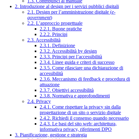
1.3. Contribuisci al manuale
2. Introduzione al design per i servizi pubblici digitali
2.1. Design per l’amministrazione digitale (
e-
government
)
2.2. L’approccio progettuale
2.2.1. Buone pratiche
2.2.2. Principi
2.3. Accessibilità
2.3.1. Definizione
2.3.2. Accessibilità by design
2.3.3. Principi per l’accessibilità
2.3.4. Linee guida e criteri di successo
2.3.5. Come rilasciare una dichiarazione di
accessibilità
2.3.6. Meccanismo di feedback e procedura di
attuazione
2.3.7. Obiettivi accessibilità
2.3.8. Normativa e approfondimenti
2.4. Privacy
2.4.1. Come rispettare la privacy sin dalla
progettazione di un sito o servizio digitale
2.4.2. Richiedi il consenso quando necessario
2.4.3. Le basi del sito web: architettura,
informativa privacy, riferimenti DPO
3. Pianificazione, gestione e strategia