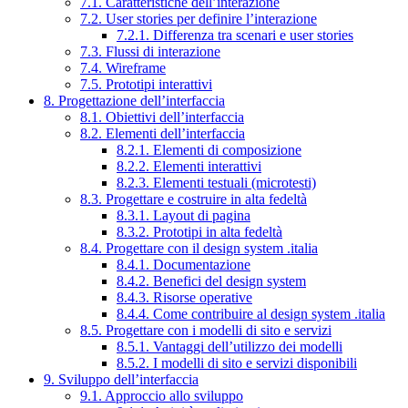
7.1. Caratteristiche dell’interazione
7.2. User stories per definire l’interazione
7.2.1. Differenza tra scenari e user stories
7.3. Flussi di interazione
7.4. Wireframe
7.5. Prototipi interattivi
8. Progettazione dell’interfaccia
8.1. Obiettivi dell’interfaccia
8.2. Elementi dell’interfaccia
8.2.1. Elementi di composizione
8.2.2. Elementi interattivi
8.2.3. Elementi testuali (microtesti)
8.3. Progettare e costruire in alta fedeltà
8.3.1. Layout di pagina
8.3.2. Prototipi in alta fedeltà
8.4. Progettare con il design system .italia
8.4.1. Documentazione
8.4.2. Benefici del design system
8.4.3. Risorse operative
8.4.4. Come contribuire al design system .italia
8.5. Progettare con i modelli di sito e servizi
8.5.1. Vantaggi dell’utilizzo dei modelli
8.5.2. I modelli di sito e servizi disponibili
9. Sviluppo dell’interfaccia
9.1. Approccio allo sviluppo