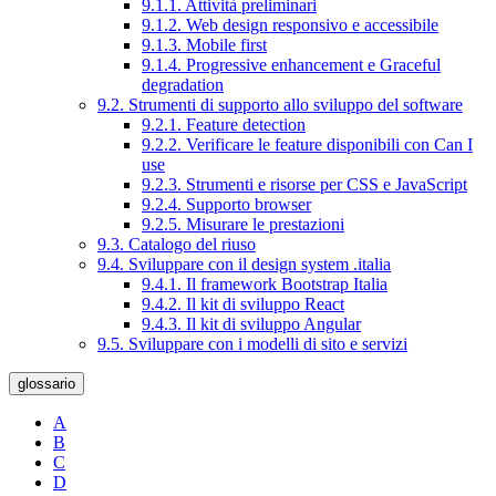
9.1.1. Attività preliminari
9.1.2. Web design responsivo e accessibile
9.1.3. Mobile first
9.1.4. Progressive enhancement e Graceful
degradation
9.2. Strumenti di supporto allo sviluppo del software
9.2.1. Feature detection
9.2.2. Verificare le feature disponibili con Can I
use
9.2.3. Strumenti e risorse per CSS e JavaScript
9.2.4. Supporto browser
9.2.5. Misurare le prestazioni
9.3. Catalogo del riuso
9.4. Sviluppare con il design system .italia
9.4.1. Il framework Bootstrap Italia
9.4.2. Il kit di sviluppo React
9.4.3. Il kit di sviluppo Angular
9.5. Sviluppare con i modelli di sito e servizi
glossario
A
B
C
D