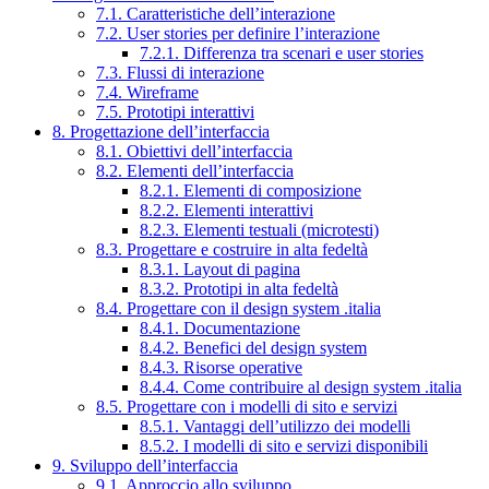
7.1. Caratteristiche dell’interazione
7.2. User stories per definire l’interazione
7.2.1. Differenza tra scenari e user stories
7.3. Flussi di interazione
7.4. Wireframe
7.5. Prototipi interattivi
8. Progettazione dell’interfaccia
8.1. Obiettivi dell’interfaccia
8.2. Elementi dell’interfaccia
8.2.1. Elementi di composizione
8.2.2. Elementi interattivi
8.2.3. Elementi testuali (microtesti)
8.3. Progettare e costruire in alta fedeltà
8.3.1. Layout di pagina
8.3.2. Prototipi in alta fedeltà
8.4. Progettare con il design system .italia
8.4.1. Documentazione
8.4.2. Benefici del design system
8.4.3. Risorse operative
8.4.4. Come contribuire al design system .italia
8.5. Progettare con i modelli di sito e servizi
8.5.1. Vantaggi dell’utilizzo dei modelli
8.5.2. I modelli di sito e servizi disponibili
9. Sviluppo dell’interfaccia
9.1. Approccio allo sviluppo