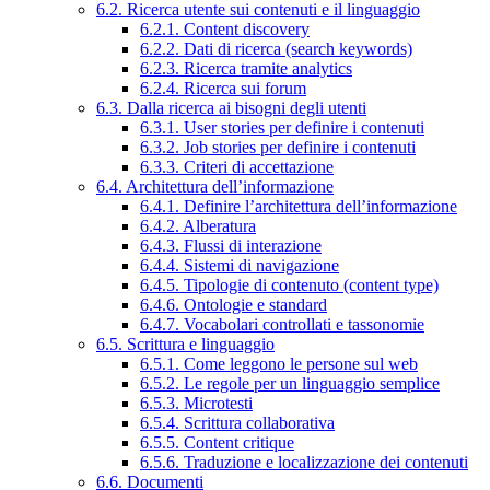
6.2. Ricerca utente sui contenuti e il linguaggio
6.2.1. Content discovery
6.2.2. Dati di ricerca (search keywords)
6.2.3. Ricerca tramite analytics
6.2.4. Ricerca sui forum
6.3. Dalla ricerca ai bisogni degli utenti
6.3.1. User stories per definire i contenuti
6.3.2. Job stories per definire i contenuti
6.3.3. Criteri di accettazione
6.4. Architettura dell’informazione
6.4.1. Definire l’architettura dell’informazione
6.4.2. Alberatura
6.4.3. Flussi di interazione
6.4.4. Sistemi di navigazione
6.4.5. Tipologie di contenuto (content type)
6.4.6. Ontologie e standard
6.4.7. Vocabolari controllati e tassonomie
6.5. Scrittura e linguaggio
6.5.1. Come leggono le persone sul web
6.5.2. Le regole per un linguaggio semplice
6.5.3. Microtesti
6.5.4. Scrittura collaborativa
6.5.5. Content critique
6.5.6. Traduzione e localizzazione dei contenuti
6.6. Documenti