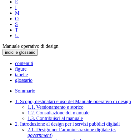
E
I
M
O
S
T
U
Manuale operativo di design
indici e glossario
contenuti
figure
tabelle
glossario
Sommario
1. Scopo, destinatari e uso del Manuale operativo di design
1.1. Versionamento e storico
1.2. Consultazione del manuale
1.3. Contribuisci al manuale
2. Introduzione al design per i servizi pubblici digitali
2.1. Design per l’amministrazione digitale (
e-
government
)