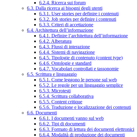
6.2.4. Ricerca sui forum
6.3. Dalla ricerca ai bisogni degli utenti
6.3.1. User stories per definire i contenuti
6.3.2. Job stories per definire i contenuti
6.3.3. Criteri di accettazione
6.4. Architettura dell’informazione
6.4.1. Definire l’architettura dell’informazione
6.4.2. Alberatura
6.4.3. Flussi di interazione
6.4.4. Sistemi di navigazione
6.4.5. Tipologie di contenuto (content type)
6.4.6. Ontologie e standard
6.4.7. Vocabolari controllati e tassonomie
6.5. Scrittura e linguaggio
6.5.1. Come leggono le persone sul web
6.5.2. Le regole per un linguaggio semplice
6.5.3. Microtesti
6.5.4. Scrittura collaborativa
6.5.5. Content critique
6.5.6. Traduzione e localizzazione dei contenuti
6.6. Documenti
6.6.1. I documenti vanno sul web
6.6.2. Tipi di documenti
6.6.3. Formato di lettura dei documenti elettronici
6.6.4. Modalità di produzione dei documenti