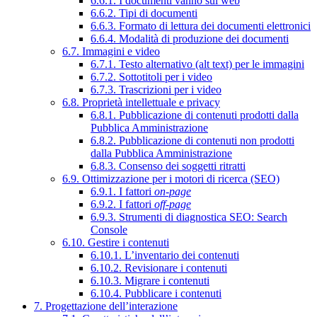
6.6.1. I documenti vanno sul web
6.6.2. Tipi di documenti
6.6.3. Formato di lettura dei documenti elettronici
6.6.4. Modalità di produzione dei documenti
6.7. Immagini e video
6.7.1. Testo alternativo (alt text) per le immagini
6.7.2. Sottotitoli per i video
6.7.3. Trascrizioni per i video
6.8. Proprietà intellettuale e privacy
6.8.1. Pubblicazione di contenuti prodotti dalla
Pubblica Amministrazione
6.8.2. Pubblicazione di contenuti non prodotti
dalla Pubblica Amministrazione
6.8.3. Consenso dei soggetti ritratti
6.9. Ottimizzazione per i motori di ricerca (SEO)
6.9.1. I fattori
on-page
6.9.2. I fattori
off-page
6.9.3. Strumenti di diagnostica SEO: Search
Console
6.10. Gestire i contenuti
6.10.1. L’inventario dei contenuti
6.10.2. Revisionare i contenuti
6.10.3. Migrare i contenuti
6.10.4. Pubblicare i contenuti
7. Progettazione dell’interazione