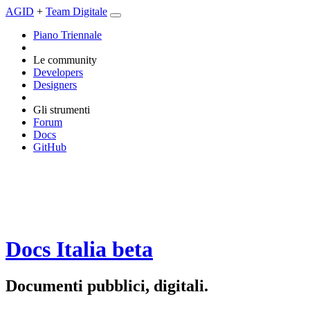
AGID
+
Team Digitale
Piano Triennale
Le community
Developers
Designers
Gli strumenti
Forum
Docs
GitHub
Docs Italia
beta
Documenti pubblici, digitali.