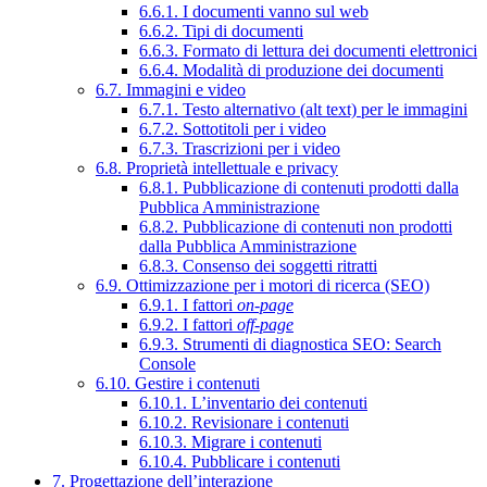
6.6.1. I documenti vanno sul web
6.6.2. Tipi di documenti
6.6.3. Formato di lettura dei documenti elettronici
6.6.4. Modalità di produzione dei documenti
6.7. Immagini e video
6.7.1. Testo alternativo (alt text) per le immagini
6.7.2. Sottotitoli per i video
6.7.3. Trascrizioni per i video
6.8. Proprietà intellettuale e privacy
6.8.1. Pubblicazione di contenuti prodotti dalla
Pubblica Amministrazione
6.8.2. Pubblicazione di contenuti non prodotti
dalla Pubblica Amministrazione
6.8.3. Consenso dei soggetti ritratti
6.9. Ottimizzazione per i motori di ricerca (SEO)
6.9.1. I fattori
on-page
6.9.2. I fattori
off-page
6.9.3. Strumenti di diagnostica SEO: Search
Console
6.10. Gestire i contenuti
6.10.1. L’inventario dei contenuti
6.10.2. Revisionare i contenuti
6.10.3. Migrare i contenuti
6.10.4. Pubblicare i contenuti
7. Progettazione dell’interazione