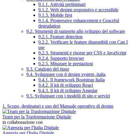
9.1.1. Attività preliminari
9.1.2. Web design responsivo e accessibile
9.1.3. Mobile first
9.1.4. Progressive enhancement e Graceful
degradation
9.2. Strumenti di supporto allo sviluppo del software
9.2.1. Feature detection
9.2.2. Verificare le feature disponibili con Can I
use
9.2.3. Strumenti e risorse per CSS e JavaScript
9.2.4. Supporto browser
9.2.5. Misurare le prestazioni
9.3. Catalogo del riuso
9.4. Sviluppare con il design system .italia
9.4.1. Il framework Bootstrap Italia
9.4.2. Il kit di sviluppo React
9.4.3. Il kit di sviluppo Angular
9.5. Sviluppare con i modelli di sito e servizi
1. Scopo, destinatari e uso del Manuale operativo di design
Team per la Trasformazione Digitale
in collaborazione con
Agenzia per l'Italia Digitale