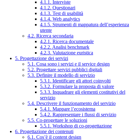
4.1.1. Interviste
4.1.2. Questionari
4.1.3. Test di usabilità
4.1.4. Web analytics
4.1.5. Strumenti di mappatura dell’esperienza
utente
4.2. Ricerca secondaria
4.2.1. Ricerca documentale
4.2.2. Analisi benchmark
4.2.3. Valutazione euristica
5. Progettazione dei servizi
5.1. Cosa sono i servizi e il service design
5.2. Progettare servizi pubblici digitali
5.3. Definire il modello di servizio
5.3.1. Identificare gli attori coinvolti
5.3.2. Formulare la proposta di valore
5.3.3. Inquadrare gli elementi costitutivi del
servizio
5.4. Descrivere il funzionamento del servizio
5.4.1. Mappare l’ecosistema
5.4.2. Rappresentare i flussi di servizio
5.5. Co-progettare le soluzioni
5.5.1. Workshop di co-progettazione
6. Progettazione dei contenuti
6.1. Cos’è il content design