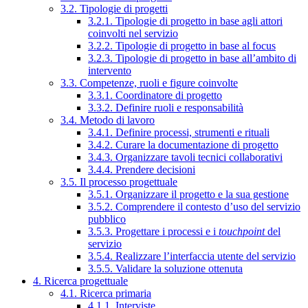
3.2. Tipologie di progetti
3.2.1. Tipologie di progetto in base agli attori
coinvolti nel servizio
3.2.2. Tipologie di progetto in base al focus
3.2.3. Tipologie di progetto in base all’ambito di
intervento
3.3. Competenze, ruoli e figure coinvolte
3.3.1. Coordinatore di progetto
3.3.2. Definire ruoli e responsabilità
3.4. Metodo di lavoro
3.4.1. Definire processi, strumenti e rituali
3.4.2. Curare la documentazione di progetto
3.4.3. Organizzare tavoli tecnici collaborativi
3.4.4. Prendere decisioni
3.5. Il processo progettuale
3.5.1. Organizzare il progetto e la sua gestione
3.5.2. Comprendere il contesto d’uso del servizio
pubblico
3.5.3. Progettare i processi e i
touchpoint
del
servizio
3.5.4. Realizzare l’interfaccia utente del servizio
3.5.5. Validare la soluzione ottenuta
4. Ricerca progettuale
4.1. Ricerca primaria
4.1.1. Interviste