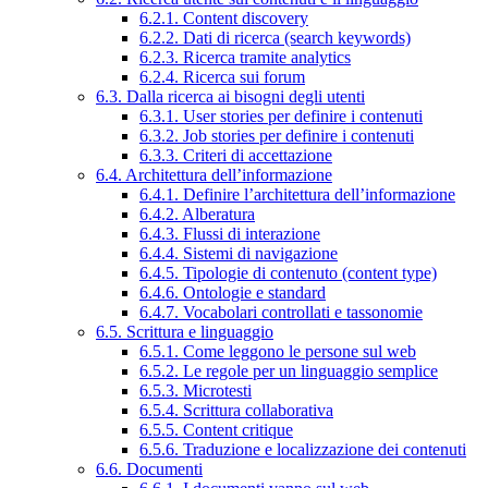
6.2.1. Content discovery
6.2.2. Dati di ricerca (search keywords)
6.2.3. Ricerca tramite analytics
6.2.4. Ricerca sui forum
6.3. Dalla ricerca ai bisogni degli utenti
6.3.1. User stories per definire i contenuti
6.3.2. Job stories per definire i contenuti
6.3.3. Criteri di accettazione
6.4. Architettura dell’informazione
6.4.1. Definire l’architettura dell’informazione
6.4.2. Alberatura
6.4.3. Flussi di interazione
6.4.4. Sistemi di navigazione
6.4.5. Tipologie di contenuto (content type)
6.4.6. Ontologie e standard
6.4.7. Vocabolari controllati e tassonomie
6.5. Scrittura e linguaggio
6.5.1. Come leggono le persone sul web
6.5.2. Le regole per un linguaggio semplice
6.5.3. Microtesti
6.5.4. Scrittura collaborativa
6.5.5. Content critique
6.5.6. Traduzione e localizzazione dei contenuti
6.6. Documenti