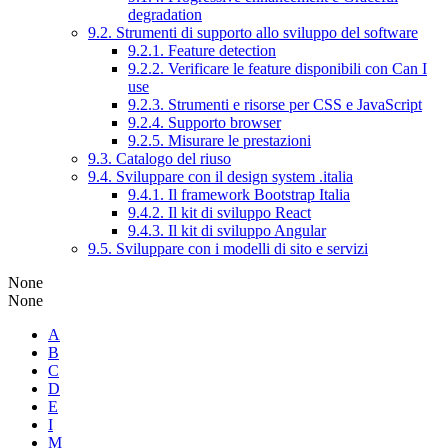
degradation
9.2. Strumenti di supporto allo sviluppo del software
9.2.1. Feature detection
9.2.2. Verificare le feature disponibili con Can I
use
9.2.3. Strumenti e risorse per CSS e JavaScript
9.2.4. Supporto browser
9.2.5. Misurare le prestazioni
9.3. Catalogo del riuso
9.4. Sviluppare con il design system .italia
9.4.1. Il framework Bootstrap Italia
9.4.2. Il kit di sviluppo React
9.4.3. Il kit di sviluppo Angular
9.5. Sviluppare con i modelli di sito e servizi
None
None
A
B
C
D
E
I
M