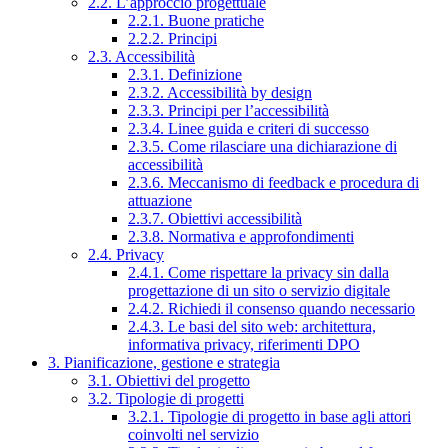
2.2. L’approccio progettuale
2.2.1. Buone pratiche
2.2.2. Principi
2.3. Accessibilità
2.3.1. Definizione
2.3.2. Accessibilità by design
2.3.3. Principi per l’accessibilità
2.3.4. Linee guida e criteri di successo
2.3.5. Come rilasciare una dichiarazione di
accessibilità
2.3.6. Meccanismo di feedback e procedura di
attuazione
2.3.7. Obiettivi accessibilità
2.3.8. Normativa e approfondimenti
2.4. Privacy
2.4.1. Come rispettare la privacy sin dalla
progettazione di un sito o servizio digitale
2.4.2. Richiedi il consenso quando necessario
2.4.3. Le basi del sito web: architettura,
informativa privacy, riferimenti DPO
3. Pianificazione, gestione e strategia
3.1. Obiettivi del progetto
3.2. Tipologie di progetti
3.2.1. Tipologie di progetto in base agli attori
coinvolti nel servizio