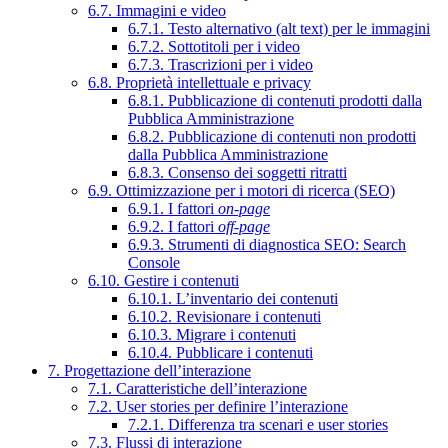
6.7. Immagini e video
6.7.1. Testo alternativo (alt text) per le immagini
6.7.2. Sottotitoli per i video
6.7.3. Trascrizioni per i video
6.8. Proprietà intellettuale e privacy
6.8.1. Pubblicazione di contenuti prodotti dalla
Pubblica Amministrazione
6.8.2. Pubblicazione di contenuti non prodotti
dalla Pubblica Amministrazione
6.8.3. Consenso dei soggetti ritratti
6.9. Ottimizzazione per i motori di ricerca (SEO)
6.9.1. I fattori
on-page
6.9.2. I fattori
off-page
6.9.3. Strumenti di diagnostica SEO: Search
Console
6.10. Gestire i contenuti
6.10.1. L’inventario dei contenuti
6.10.2. Revisionare i contenuti
6.10.3. Migrare i contenuti
6.10.4. Pubblicare i contenuti
7. Progettazione dell’interazione
7.1. Caratteristiche dell’interazione
7.2. User stories per definire l’interazione
7.2.1. Differenza tra scenari e user stories
7.3. Flussi di interazione