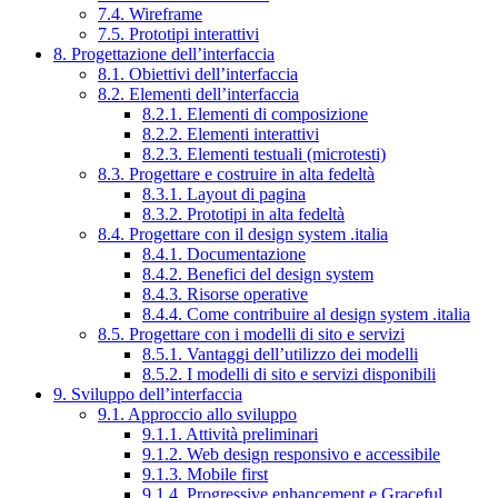
7.4. Wireframe
7.5. Prototipi interattivi
8. Progettazione dell’interfaccia
8.1. Obiettivi dell’interfaccia
8.2. Elementi dell’interfaccia
8.2.1. Elementi di composizione
8.2.2. Elementi interattivi
8.2.3. Elementi testuali (microtesti)
8.3. Progettare e costruire in alta fedeltà
8.3.1. Layout di pagina
8.3.2. Prototipi in alta fedeltà
8.4. Progettare con il design system .italia
8.4.1. Documentazione
8.4.2. Benefici del design system
8.4.3. Risorse operative
8.4.4. Come contribuire al design system .italia
8.5. Progettare con i modelli di sito e servizi
8.5.1. Vantaggi dell’utilizzo dei modelli
8.5.2. I modelli di sito e servizi disponibili
9. Sviluppo dell’interfaccia
9.1. Approccio allo sviluppo
9.1.1. Attività preliminari
9.1.2. Web design responsivo e accessibile
9.1.3. Mobile first
9.1.4. Progressive enhancement e Graceful