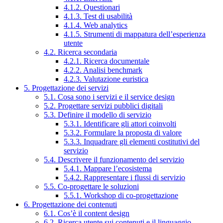
4.1.2. Questionari
4.1.3. Test di usabilità
4.1.4. Web analytics
4.1.5. Strumenti di mappatura dell’esperienza
utente
4.2. Ricerca secondaria
4.2.1. Ricerca documentale
4.2.2. Analisi benchmark
4.2.3. Valutazione euristica
5. Progettazione dei servizi
5.1. Cosa sono i servizi e il service design
5.2. Progettare servizi pubblici digitali
5.3. Definire il modello di servizio
5.3.1. Identificare gli attori coinvolti
5.3.2. Formulare la proposta di valore
5.3.3. Inquadrare gli elementi costitutivi del
servizio
5.4. Descrivere il funzionamento del servizio
5.4.1. Mappare l’ecosistema
5.4.2. Rappresentare i flussi di servizio
5.5. Co-progettare le soluzioni
5.5.1. Workshop di co-progettazione
6. Progettazione dei contenuti
6.1. Cos’è il content design
6.2. Ricerca utente sui contenuti e il linguaggio