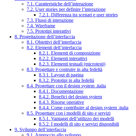
7.1. Caratteristiche dell’interazione
7.2. User stories per definire l’interazione
7.2.1. Differenza tra scenari e user stories
7.3. Flussi di interazione
7.4. Wireframe
7.5. Prototipi interattivi
8. Progettazione dell’interfaccia
8.1. Obiettivi dell’interfaccia
8.2. Elementi dell’interfaccia
8.2.1. Elementi di composizione
8.2.2. Elementi interattivi
8.2.3. Elementi testuali (microtesti)
8.3. Progettare e costruire in alta fedeltà
8.3.1. Layout di pagina
8.3.2. Prototipi in alta fedeltà
8.4. Progettare con il design system .italia
8.4.1. Documentazione
8.4.2. Benefici del design system
8.4.3. Risorse operative
8.4.4. Come contribuire al design system .italia
8.5. Progettare con i modelli di sito e servizi
8.5.1. Vantaggi dell’utilizzo dei modelli
8.5.2. I modelli di sito e servizi disponibili
9. Sviluppo dell’interfaccia
9.1. Approccio allo sviluppo