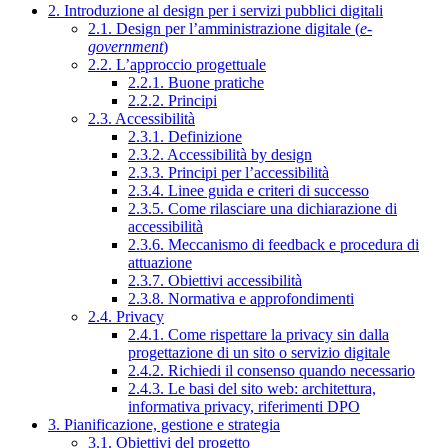
2. Introduzione al design per i servizi pubblici digitali
2.1. Design per l’amministrazione digitale (
e-
government
)
2.2. L’approccio progettuale
2.2.1. Buone pratiche
2.2.2. Principi
2.3. Accessibilità
2.3.1. Definizione
2.3.2. Accessibilità by design
2.3.3. Principi per l’accessibilità
2.3.4. Linee guida e criteri di successo
2.3.5. Come rilasciare una dichiarazione di
accessibilità
2.3.6. Meccanismo di feedback e procedura di
attuazione
2.3.7. Obiettivi accessibilità
2.3.8. Normativa e approfondimenti
2.4. Privacy
2.4.1. Come rispettare la privacy sin dalla
progettazione di un sito o servizio digitale
2.4.2. Richiedi il consenso quando necessario
2.4.3. Le basi del sito web: architettura,
informativa privacy, riferimenti DPO
3. Pianificazione, gestione e strategia
3.1. Obiettivi del progetto