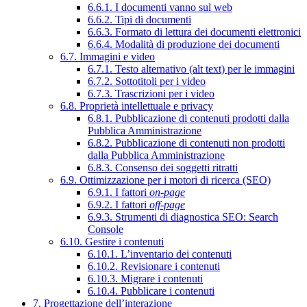
6.6.1. I documenti vanno sul web
6.6.2. Tipi di documenti
6.6.3. Formato di lettura dei documenti elettronici
6.6.4. Modalità di produzione dei documenti
6.7. Immagini e video
6.7.1. Testo alternativo (alt text) per le immagini
6.7.2. Sottotitoli per i video
6.7.3. Trascrizioni per i video
6.8. Proprietà intellettuale e privacy
6.8.1. Pubblicazione di contenuti prodotti dalla
Pubblica Amministrazione
6.8.2. Pubblicazione di contenuti non prodotti
dalla Pubblica Amministrazione
6.8.3. Consenso dei soggetti ritratti
6.9. Ottimizzazione per i motori di ricerca (SEO)
6.9.1. I fattori
on-page
6.9.2. I fattori
off-page
6.9.3. Strumenti di diagnostica SEO: Search
Console
6.10. Gestire i contenuti
6.10.1. L’inventario dei contenuti
6.10.2. Revisionare i contenuti
6.10.3. Migrare i contenuti
6.10.4. Pubblicare i contenuti
7. Progettazione dell’interazione