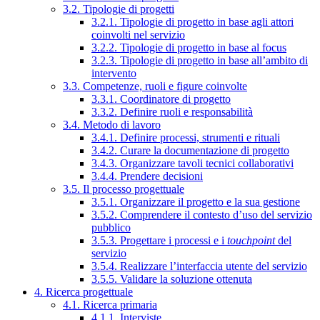
3.2. Tipologie di progetti
3.2.1. Tipologie di progetto in base agli attori
coinvolti nel servizio
3.2.2. Tipologie di progetto in base al focus
3.2.3. Tipologie di progetto in base all’ambito di
intervento
3.3. Competenze, ruoli e figure coinvolte
3.3.1. Coordinatore di progetto
3.3.2. Definire ruoli e responsabilità
3.4. Metodo di lavoro
3.4.1. Definire processi, strumenti e rituali
3.4.2. Curare la documentazione di progetto
3.4.3. Organizzare tavoli tecnici collaborativi
3.4.4. Prendere decisioni
3.5. Il processo progettuale
3.5.1. Organizzare il progetto e la sua gestione
3.5.2. Comprendere il contesto d’uso del servizio
pubblico
3.5.3. Progettare i processi e i
touchpoint
del
servizio
3.5.4. Realizzare l’interfaccia utente del servizio
3.5.5. Validare la soluzione ottenuta
4. Ricerca progettuale
4.1. Ricerca primaria
4.1.1. Interviste