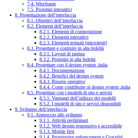
7.4. Wireframe
7.5. Prototipi interattivi
8. Progettazione dell’interfaccia
8.1. Obiettivi dell’interfaccia
8.2. Elementi dell’interfaccia
8.2.1. Elementi di composizione
8.2.2. Elementi interattivi
8.2.3. Elementi testuali (microtesti)
8.3. Progettare e costruire in alta fedeltà
8.3.1. Layout di pagina
8.3.2. Prototipi in alta fedeltà
8.4. Progettare con il design system .italia
8.4.1. Documentazione
8.4.2. Benefici del design system
8.4.3. Risorse operative
8.4.4. Come contribuire al design system .italia
8.5. Progettare con i modelli di sito e servizi
8.5.1. Vantaggi dell’utilizzo dei modelli
8.5.2. I modelli di sito e servizi disponibili
9. Sviluppo dell’interfaccia
9.1. Approccio allo sviluppo
9.1.1. Attività preliminari
9.1.2. Web design responsivo e accessibile
9.1.3. Mobile first
9.1.4. Progressive enhancement e Graceful