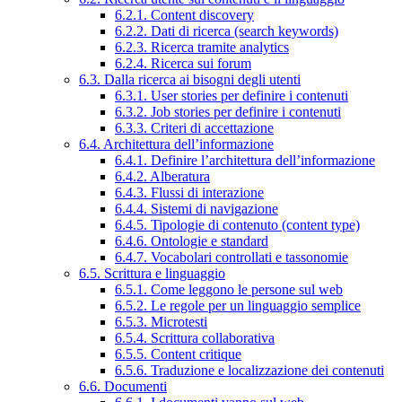
6.2.1. Content discovery
6.2.2. Dati di ricerca (search keywords)
6.2.3. Ricerca tramite analytics
6.2.4. Ricerca sui forum
6.3. Dalla ricerca ai bisogni degli utenti
6.3.1. User stories per definire i contenuti
6.3.2. Job stories per definire i contenuti
6.3.3. Criteri di accettazione
6.4. Architettura dell’informazione
6.4.1. Definire l’architettura dell’informazione
6.4.2. Alberatura
6.4.3. Flussi di interazione
6.4.4. Sistemi di navigazione
6.4.5. Tipologie di contenuto (content type)
6.4.6. Ontologie e standard
6.4.7. Vocabolari controllati e tassonomie
6.5. Scrittura e linguaggio
6.5.1. Come leggono le persone sul web
6.5.2. Le regole per un linguaggio semplice
6.5.3. Microtesti
6.5.4. Scrittura collaborativa
6.5.5. Content critique
6.5.6. Traduzione e localizzazione dei contenuti
6.6. Documenti