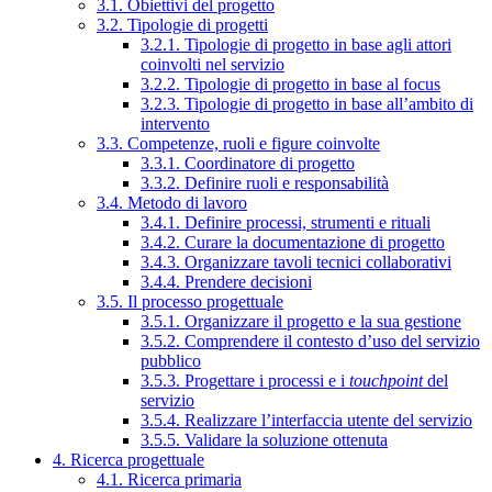
3.1. Obiettivi del progetto
3.2. Tipologie di progetti
3.2.1. Tipologie di progetto in base agli attori
coinvolti nel servizio
3.2.2. Tipologie di progetto in base al focus
3.2.3. Tipologie di progetto in base all’ambito di
intervento
3.3. Competenze, ruoli e figure coinvolte
3.3.1. Coordinatore di progetto
3.3.2. Definire ruoli e responsabilità
3.4. Metodo di lavoro
3.4.1. Definire processi, strumenti e rituali
3.4.2. Curare la documentazione di progetto
3.4.3. Organizzare tavoli tecnici collaborativi
3.4.4. Prendere decisioni
3.5. Il processo progettuale
3.5.1. Organizzare il progetto e la sua gestione
3.5.2. Comprendere il contesto d’uso del servizio
pubblico
3.5.3. Progettare i processi e i
touchpoint
del
servizio
3.5.4. Realizzare l’interfaccia utente del servizio
3.5.5. Validare la soluzione ottenuta
4. Ricerca progettuale
4.1. Ricerca primaria