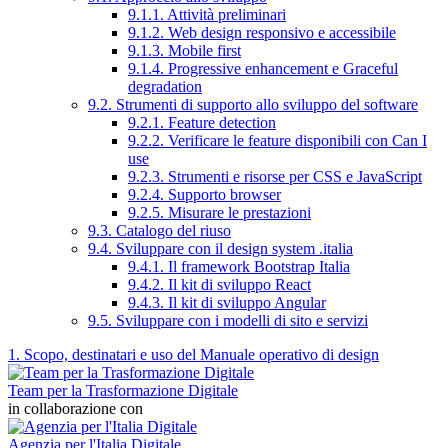
9.1.1. Attività preliminari
9.1.2. Web design responsivo e accessibile
9.1.3. Mobile first
9.1.4. Progressive enhancement e Graceful
degradation
9.2. Strumenti di supporto allo sviluppo del software
9.2.1. Feature detection
9.2.2. Verificare le feature disponibili con Can I
use
9.2.3. Strumenti e risorse per CSS e JavaScript
9.2.4. Supporto browser
9.2.5. Misurare le prestazioni
9.3. Catalogo del riuso
9.4. Sviluppare con il design system .italia
9.4.1. Il framework Bootstrap Italia
9.4.2. Il kit di sviluppo React
9.4.3. Il kit di sviluppo Angular
9.5. Sviluppare con i modelli di sito e servizi
1. Scopo, destinatari e uso del Manuale operativo di design
Team per la Trasformazione Digitale
in collaborazione con
Agenzia per l'Italia Digitale