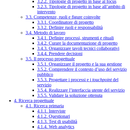
3.2.2. Tipologie di progetto in base al focus
3.2.3. Tipologie di progetto in base all’ambito di
intervento
3.3. Competenze, ruoli e figure coinvolte
3.3.1. Coordinatore di progetto
3.3.2. Definire ruoli e responsabilità
3.4. Metodo di lavoro
3.4.1. Definire processi, strumenti e rituali
3.4.2. Curare la documentazione di progetto
3.4.3. Organizzare tavoli tecnici collaborativi
3.4.4. Prendere decisioni
3.5. Il processo progettuale
3.5.1. Organizzare il progetto e la sua gestione
3.5.2. Comprendere il contesto d’uso del servizio
pubblico
3.5.3. Progettare i processi e i
touchpoint
del
servizio
3.5.4. Realizzare l’interfaccia utente del servizio
3.5.5. Validare la soluzione ottenuta
4. Ricerca progettuale
4.1. Ricerca primaria
4.1.1. Interviste
4.1.2. Questionari
4.1.3. Test di usabilità
4.1.4. Web analytics