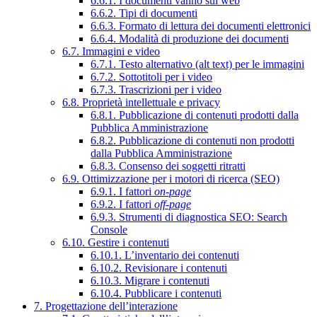
6.6.1. I documenti vanno sul web
6.6.2. Tipi di documenti
6.6.3. Formato di lettura dei documenti elettronici
6.6.4. Modalità di produzione dei documenti
6.7. Immagini e video
6.7.1. Testo alternativo (alt text) per le immagini
6.7.2. Sottotitoli per i video
6.7.3. Trascrizioni per i video
6.8. Proprietà intellettuale e privacy
6.8.1. Pubblicazione di contenuti prodotti dalla
Pubblica Amministrazione
6.8.2. Pubblicazione di contenuti non prodotti
dalla Pubblica Amministrazione
6.8.3. Consenso dei soggetti ritratti
6.9. Ottimizzazione per i motori di ricerca (SEO)
6.9.1. I fattori
on-page
6.9.2. I fattori
off-page
6.9.3. Strumenti di diagnostica SEO: Search
Console
6.10. Gestire i contenuti
6.10.1. L’inventario dei contenuti
6.10.2. Revisionare i contenuti
6.10.3. Migrare i contenuti
6.10.4. Pubblicare i contenuti
7. Progettazione dell’interazione