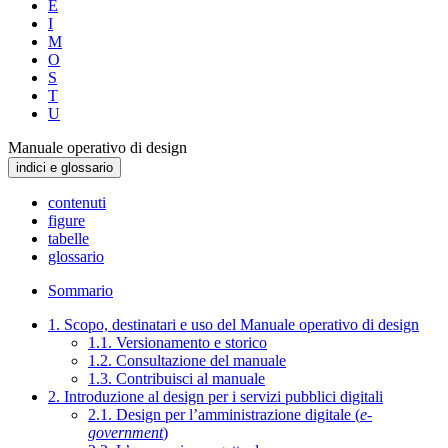
E
I
M
O
S
T
U
Manuale operativo di design
indici e glossario
contenuti
figure
tabelle
glossario
Sommario
1. Scopo, destinatari e uso del Manuale operativo di design
1.1. Versionamento e storico
1.2. Consultazione del manuale
1.3. Contribuisci al manuale
2. Introduzione al design per i servizi pubblici digitali
2.1. Design per l’amministrazione digitale (
e-
government
)