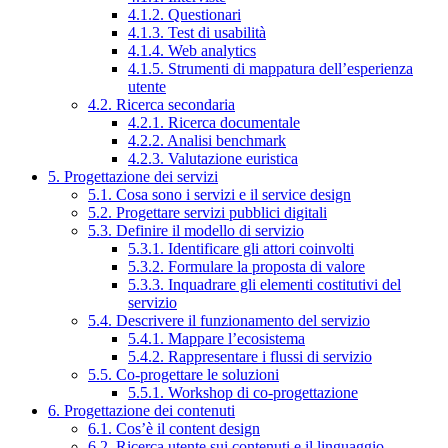
4.1.2. Questionari
4.1.3. Test di usabilità
4.1.4. Web analytics
4.1.5. Strumenti di mappatura dell’esperienza
utente
4.2. Ricerca secondaria
4.2.1. Ricerca documentale
4.2.2. Analisi benchmark
4.2.3. Valutazione euristica
5. Progettazione dei servizi
5.1. Cosa sono i servizi e il service design
5.2. Progettare servizi pubblici digitali
5.3. Definire il modello di servizio
5.3.1. Identificare gli attori coinvolti
5.3.2. Formulare la proposta di valore
5.3.3. Inquadrare gli elementi costitutivi del
servizio
5.4. Descrivere il funzionamento del servizio
5.4.1. Mappare l’ecosistema
5.4.2. Rappresentare i flussi di servizio
5.5. Co-progettare le soluzioni
5.5.1. Workshop di co-progettazione
6. Progettazione dei contenuti
6.1. Cos’è il content design
6.2. Ricerca utente sui contenuti e il linguaggio