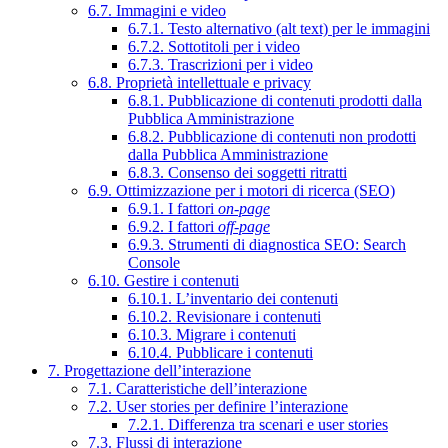
6.7. Immagini e video
6.7.1. Testo alternativo (alt text) per le immagini
6.7.2. Sottotitoli per i video
6.7.3. Trascrizioni per i video
6.8. Proprietà intellettuale e privacy
6.8.1. Pubblicazione di contenuti prodotti dalla
Pubblica Amministrazione
6.8.2. Pubblicazione di contenuti non prodotti
dalla Pubblica Amministrazione
6.8.3. Consenso dei soggetti ritratti
6.9. Ottimizzazione per i motori di ricerca (SEO)
6.9.1. I fattori
on-page
6.9.2. I fattori
off-page
6.9.3. Strumenti di diagnostica SEO: Search
Console
6.10. Gestire i contenuti
6.10.1. L’inventario dei contenuti
6.10.2. Revisionare i contenuti
6.10.3. Migrare i contenuti
6.10.4. Pubblicare i contenuti
7. Progettazione dell’interazione
7.1. Caratteristiche dell’interazione
7.2. User stories per definire l’interazione
7.2.1. Differenza tra scenari e user stories
7.3. Flussi di interazione