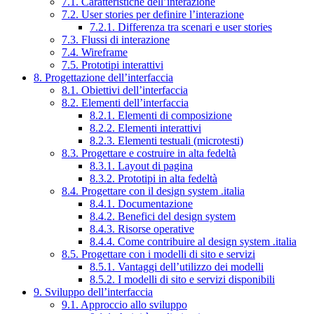
7.1. Caratteristiche dell’interazione
7.2. User stories per definire l’interazione
7.2.1. Differenza tra scenari e user stories
7.3. Flussi di interazione
7.4. Wireframe
7.5. Prototipi interattivi
8. Progettazione dell’interfaccia
8.1. Obiettivi dell’interfaccia
8.2. Elementi dell’interfaccia
8.2.1. Elementi di composizione
8.2.2. Elementi interattivi
8.2.3. Elementi testuali (microtesti)
8.3. Progettare e costruire in alta fedeltà
8.3.1. Layout di pagina
8.3.2. Prototipi in alta fedeltà
8.4. Progettare con il design system .italia
8.4.1. Documentazione
8.4.2. Benefici del design system
8.4.3. Risorse operative
8.4.4. Come contribuire al design system .italia
8.5. Progettare con i modelli di sito e servizi
8.5.1. Vantaggi dell’utilizzo dei modelli
8.5.2. I modelli di sito e servizi disponibili
9. Sviluppo dell’interfaccia
9.1. Approccio allo sviluppo