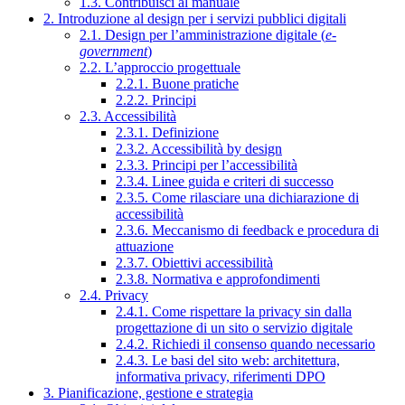
1.3. Contribuisci al manuale
2. Introduzione al design per i servizi pubblici digitali
2.1. Design per l’amministrazione digitale (
e-
government
)
2.2. L’approccio progettuale
2.2.1. Buone pratiche
2.2.2. Principi
2.3. Accessibilità
2.3.1. Definizione
2.3.2. Accessibilità by design
2.3.3. Principi per l’accessibilità
2.3.4. Linee guida e criteri di successo
2.3.5. Come rilasciare una dichiarazione di
accessibilità
2.3.6. Meccanismo di feedback e procedura di
attuazione
2.3.7. Obiettivi accessibilità
2.3.8. Normativa e approfondimenti
2.4. Privacy
2.4.1. Come rispettare la privacy sin dalla
progettazione di un sito o servizio digitale
2.4.2. Richiedi il consenso quando necessario
2.4.3. Le basi del sito web: architettura,
informativa privacy, riferimenti DPO
3. Pianificazione, gestione e strategia