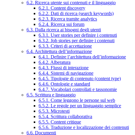
6.2. Ricerca utente sui contenuti e il linguaggio
6.2.1. Content discovery
6.2.2. Dati di ricerca (search keywords)
6.2.3. Ricerca tramite analytics
6.2.4. Ricerca sui forum
6.3. Dalla ricerca ai bisogni degli utenti
6.3.1. User stories per definire i contenuti
6.3.2. Job stories per definire i contenuti
6.3.3. Criteri di accettazione
6.4. Architettura dell’informazione
6.4.1. Definire l’architettura dell’informazione
6.4.2. Alberatura
6.4.3. Flussi di interazione
6.4.4. Sistemi di navigazione
6.4.5. Tipologie di contenuto (content type)
6.4.6. Ontologie e standard
6.4.7. Vocabolari controllati e tassonomie
6.5. Scrittura e linguaggio
6.5.1. Come leggono le persone sul web
6.5.2. Le regole per un linguaggio semplice
6.5.3. Microtesti
6.5.4. Scrittura collaborativa
6.5.5. Content critique
6.5.6. Traduzione e localizzazione dei contenuti
6.6. Documenti