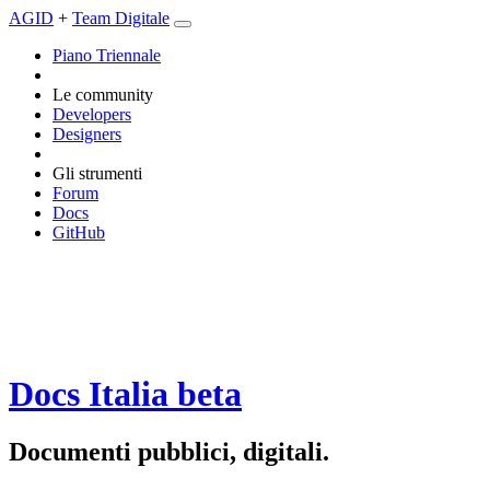
AGID
+
Team Digitale
Piano Triennale
Le community
Developers
Designers
Gli strumenti
Forum
Docs
GitHub
Docs Italia
beta
Documenti pubblici, digitali.