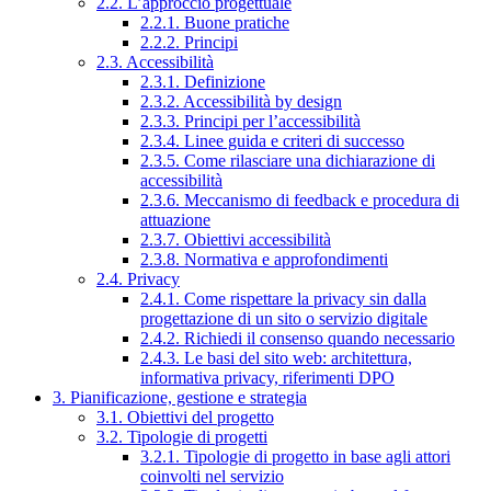
2.2. L’approccio progettuale
2.2.1. Buone pratiche
2.2.2. Principi
2.3. Accessibilità
2.3.1. Definizione
2.3.2. Accessibilità by design
2.3.3. Principi per l’accessibilità
2.3.4. Linee guida e criteri di successo
2.3.5. Come rilasciare una dichiarazione di
accessibilità
2.3.6. Meccanismo di feedback e procedura di
attuazione
2.3.7. Obiettivi accessibilità
2.3.8. Normativa e approfondimenti
2.4. Privacy
2.4.1. Come rispettare la privacy sin dalla
progettazione di un sito o servizio digitale
2.4.2. Richiedi il consenso quando necessario
2.4.3. Le basi del sito web: architettura,
informativa privacy, riferimenti DPO
3. Pianificazione, gestione e strategia
3.1. Obiettivi del progetto
3.2. Tipologie di progetti
3.2.1. Tipologie di progetto in base agli attori
coinvolti nel servizio