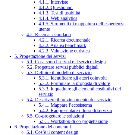
4.1.1. Interviste
4.1.2. Questionari
4.1.3. Test di usabilità
4.1.4. Web analytics
4.1.5. Strumenti di mappatura dell’esperienza
utente
4.2. Ricerca secondaria
4.2.1. Ricerca documentale
4.2.2. Analisi benchmark
4.2.3. Valutazione euristica
5. Progettazione dei servizi
5.1. Cosa sono i servizi e il service design
5.2. Progettare servizi pubblici digitali
5.3. Definire il modello di servizio
5.3.1. Identificare gli attori coinvolti
5.3.2. Formulare la proposta di valore
5.3.3. Inquadrare gli elementi costitutivi del
servizio
5.4. Descrivere il funzionamento del servizio
5.4.1. Mappare l’ecosistema
5.4.2. Rappresentare i flussi di servizio
5.5. Co-progettare le soluzioni
5.5.1. Workshop di co-progettazione
6. Progettazione dei contenuti
6.1. Cos’è il content design