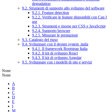
degradation
9.2. Strumenti di supporto allo sviluppo del software
9.2.1. Feature detection
9.2.2. Verificare le feature disponibili con Can I
use
9.2.3. Strumenti e risorse per CSS e JavaScript
9.2.4. Supporto browser
9.2.5. Misurare le prestazioni
9.3. Catalogo del riuso
9.4. Sviluppare con il design system .italia
9.4.1. Il framework Bootstrap Italia
9.4.2. Il kit di sviluppo React
9.4.3. Il kit di sviluppo Angular
9.5. Sviluppare con i modelli di sito e servizi
None
None
A
B
C
D
E
I
M