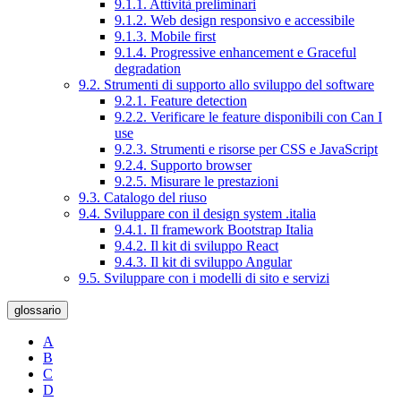
9.1.1. Attività preliminari
9.1.2. Web design responsivo e accessibile
9.1.3. Mobile first
9.1.4. Progressive enhancement e Graceful
degradation
9.2. Strumenti di supporto allo sviluppo del software
9.2.1. Feature detection
9.2.2. Verificare le feature disponibili con Can I
use
9.2.3. Strumenti e risorse per CSS e JavaScript
9.2.4. Supporto browser
9.2.5. Misurare le prestazioni
9.3. Catalogo del riuso
9.4. Sviluppare con il design system .italia
9.4.1. Il framework Bootstrap Italia
9.4.2. Il kit di sviluppo React
9.4.3. Il kit di sviluppo Angular
9.5. Sviluppare con i modelli di sito e servizi
glossario
A
B
C
D