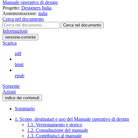
Manuale operativo di design
Progetto:
Designers Italia
Amministrazione:
italia
Cerca nel documento
Cerca nel documento
Informazioni
versione-corrente
Scarica
pdf
html
epub
Sorgente
Azioni
indice dei contenuti
Sommario
1. Scopo, destinatari e uso del Manuale operativo di design
1.1. Versionamento e storico
1.2. Consultazione del manuale
1.3. Contribuisci al manuale