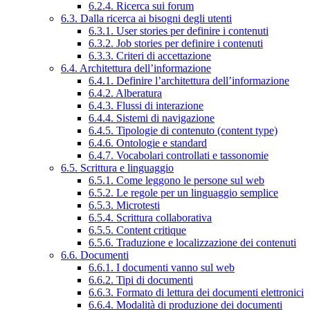
6.2.4. Ricerca sui forum
6.3. Dalla ricerca ai bisogni degli utenti
6.3.1. User stories per definire i contenuti
6.3.2. Job stories per definire i contenuti
6.3.3. Criteri di accettazione
6.4. Architettura dell’informazione
6.4.1. Definire l’architettura dell’informazione
6.4.2. Alberatura
6.4.3. Flussi di interazione
6.4.4. Sistemi di navigazione
6.4.5. Tipologie di contenuto (content type)
6.4.6. Ontologie e standard
6.4.7. Vocabolari controllati e tassonomie
6.5. Scrittura e linguaggio
6.5.1. Come leggono le persone sul web
6.5.2. Le regole per un linguaggio semplice
6.5.3. Microtesti
6.5.4. Scrittura collaborativa
6.5.5. Content critique
6.5.6. Traduzione e localizzazione dei contenuti
6.6. Documenti
6.6.1. I documenti vanno sul web
6.6.2. Tipi di documenti
6.6.3. Formato di lettura dei documenti elettronici
6.6.4. Modalità di produzione dei documenti