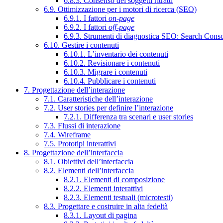
6.8.3. Consenso dei soggetti ritratti
6.9. Ottimizzazione per i motori di ricerca (SEO)
6.9.1. I fattori
on-page
6.9.2. I fattori
off-page
6.9.3. Strumenti di diagnostica SEO: Search Cons
6.10. Gestire i contenuti
6.10.1. L’inventario dei contenuti
6.10.2. Revisionare i contenuti
6.10.3. Migrare i contenuti
6.10.4. Pubblicare i contenuti
7. Progettazione dell’interazione
7.1. Caratteristiche dell’interazione
7.2. User stories per definire l’interazione
7.2.1. Differenza tra scenari e user stories
7.3. Flussi di interazione
7.4. Wireframe
7.5. Prototipi interattivi
8. Progettazione dell’interfaccia
8.1. Obiettivi dell’interfaccia
8.2. Elementi dell’interfaccia
8.2.1. Elementi di composizione
8.2.2. Elementi interattivi
8.2.3. Elementi testuali (microtesti)
8.3. Progettare e costruire in alta fedeltà
8.3.1. Layout di pagina