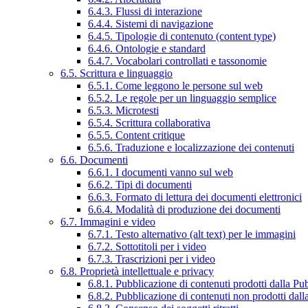
6.4.3. Flussi di interazione
6.4.4. Sistemi di navigazione
6.4.5. Tipologie di contenuto (content type)
6.4.6. Ontologie e standard
6.4.7. Vocabolari controllati e tassonomie
6.5. Scrittura e linguaggio
6.5.1. Come leggono le persone sul web
6.5.2. Le regole per un linguaggio semplice
6.5.3. Microtesti
6.5.4. Scrittura collaborativa
6.5.5. Content critique
6.5.6. Traduzione e localizzazione dei contenuti
6.6. Documenti
6.6.1. I documenti vanno sul web
6.6.2. Tipi di documenti
6.6.3. Formato di lettura dei documenti elettronici
6.6.4. Modalità di produzione dei documenti
6.7. Immagini e video
6.7.1. Testo alternativo (alt text) per le immagini
6.7.2. Sottotitoli per i video
6.7.3. Trascrizioni per i video
6.8. Proprietà intellettuale e privacy
6.8.1. Pubblicazione di contenuti prodotti dalla P
6.8.2. Pubblicazione di contenuti non prodotti dal