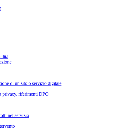
)
ilità
azione
ione di un sito o servizio digitale
va privacy, riferimenti DPO
olti nel servizio
ntervento