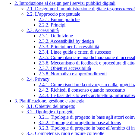
2. Introduzione al design per i servizi pubblici digitali
2.1. Design per l’amministrazione digitale (
e-government
2.2. L’approccio progettuale
2.2.1. Buone pratiche
2.2.2. Principi
2.3. Accessibilità
2.3.1. Definizione
2.3.2. Accessibilità by design
2.3.3. Principi per l’accessibilità
2.3.4. Linee guida e criteri di successo
2.3.5. Come rilasciare una dichiarazione di accessib
2.3.6. Meccanismo di feedback e procedura di attu
2.3.7. Obiettivi accessibilità
2.3.8. Normativa e approfondimenti
2.4. Privacy
2.4.1. Come rispettare la privacy sin dalla progettaz
2.4.2. Richiedi il consenso quando necessario
2.4.3. Le basi del sito web: architettura, informati
3. Pianificazione, gestione e strategia
3.1. Obiettivi del progetto
3.2. Tipologie di progetti
3.2.1. Tipologie di progetto in base agli attori coinv
3.2.2. Tipologie di progetto in base al focus
3.2.3. Tipologie di progetto in base all’ambito di i
3.3. Competenze, ruoli e figure coinvolte