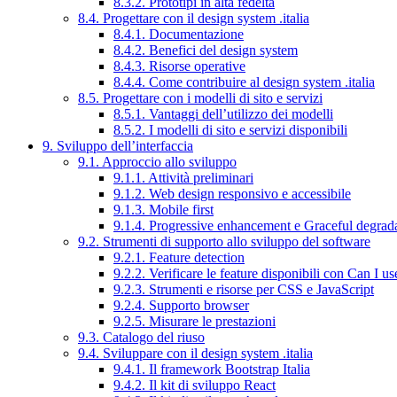
8.3.2. Prototipi in alta fedeltà
8.4. Progettare con il design system .italia
8.4.1. Documentazione
8.4.2. Benefici del design system
8.4.3. Risorse operative
8.4.4. Come contribuire al design system .italia
8.5. Progettare con i modelli di sito e servizi
8.5.1. Vantaggi dell’utilizzo dei modelli
8.5.2. I modelli di sito e servizi disponibili
9. Sviluppo dell’interfaccia
9.1. Approccio allo sviluppo
9.1.1. Attività preliminari
9.1.2. Web design responsivo e accessibile
9.1.3. Mobile first
9.1.4. Progressive enhancement e Graceful degrad
9.2. Strumenti di supporto allo sviluppo del software
9.2.1. Feature detection
9.2.2. Verificare le feature disponibili con Can I us
9.2.3. Strumenti e risorse per CSS e JavaScript
9.2.4. Supporto browser
9.2.5. Misurare le prestazioni
9.3. Catalogo del riuso
9.4. Sviluppare con il design system .italia
9.4.1. Il framework Bootstrap Italia
9.4.2. Il kit di sviluppo React