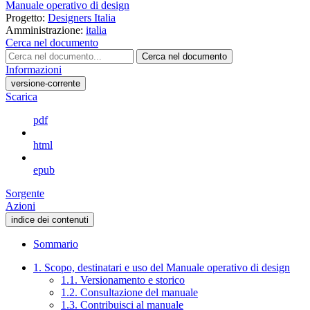
Manuale operativo di design
Progetto:
Designers Italia
Amministrazione:
italia
Cerca nel documento
Cerca nel documento
Informazioni
versione-corrente
Scarica
pdf
html
epub
Sorgente
Azioni
indice dei contenuti
Sommario
1. Scopo, destinatari e uso del Manuale operativo di design
1.1. Versionamento e storico
1.2. Consultazione del manuale
1.3. Contribuisci al manuale