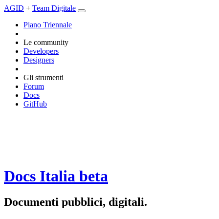
AGID
+
Team Digitale
Piano Triennale
Le community
Developers
Designers
Gli strumenti
Forum
Docs
GitHub
Docs Italia
beta
Documenti pubblici, digitali.