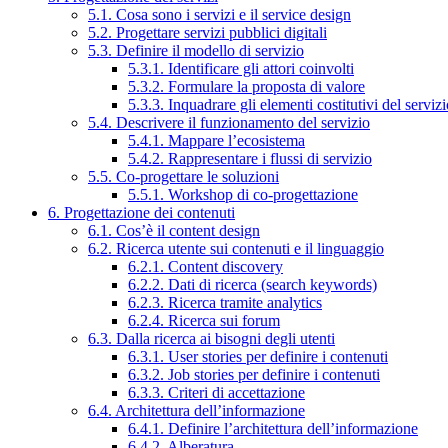
5.1. Cosa sono i servizi e il service design
5.2. Progettare servizi pubblici digitali
5.3. Definire il modello di servizio
5.3.1. Identificare gli attori coinvolti
5.3.2. Formulare la proposta di valore
5.3.3. Inquadrare gli elementi costitutivi del serviz
5.4. Descrivere il funzionamento del servizio
5.4.1. Mappare l’ecosistema
5.4.2. Rappresentare i flussi di servizio
5.5. Co-progettare le soluzioni
5.5.1. Workshop di co-progettazione
6. Progettazione dei contenuti
6.1. Cos’è il content design
6.2. Ricerca utente sui contenuti e il linguaggio
6.2.1. Content discovery
6.2.2. Dati di ricerca (search keywords)
6.2.3. Ricerca tramite analytics
6.2.4. Ricerca sui forum
6.3. Dalla ricerca ai bisogni degli utenti
6.3.1. User stories per definire i contenuti
6.3.2. Job stories per definire i contenuti
6.3.3. Criteri di accettazione
6.4. Architettura dell’informazione
6.4.1. Definire l’architettura dell’informazione
6.4.2. Alberatura