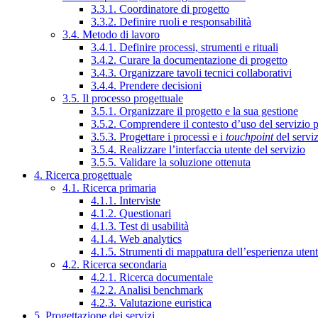
3.3.1. Coordinatore di progetto
3.3.2. Definire ruoli e responsabilità
3.4. Metodo di lavoro
3.4.1. Definire processi, strumenti e rituali
3.4.2. Curare la documentazione di progetto
3.4.3. Organizzare tavoli tecnici collaborativi
3.4.4. Prendere decisioni
3.5. Il processo progettuale
3.5.1. Organizzare il progetto e la sua gestione
3.5.2. Comprendere il contesto d’uso del servizio 
3.5.3. Progettare i processi e i
touchpoint
del servi
3.5.4. Realizzare l’interfaccia utente del servizio
3.5.5. Validare la soluzione ottenuta
4. Ricerca progettuale
4.1. Ricerca primaria
4.1.1. Interviste
4.1.2. Questionari
4.1.3. Test di usabilità
4.1.4. Web analytics
4.1.5. Strumenti di mappatura dell’esperienza uten
4.2. Ricerca secondaria
4.2.1. Ricerca documentale
4.2.2. Analisi benchmark
4.2.3. Valutazione euristica
5. Progettazione dei servizi