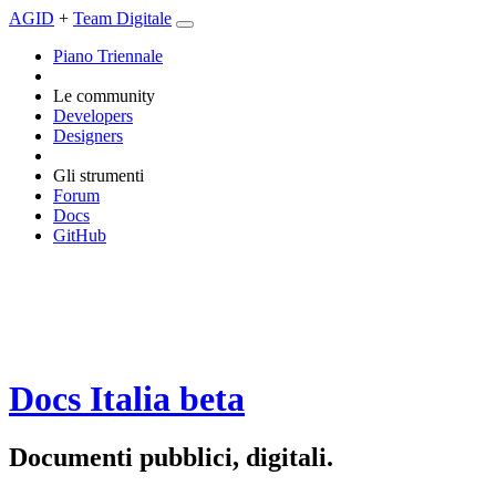
AGID
+
Team Digitale
Piano Triennale
Le community
Developers
Designers
Gli strumenti
Forum
Docs
GitHub
Docs Italia
beta
Documenti pubblici, digitali.