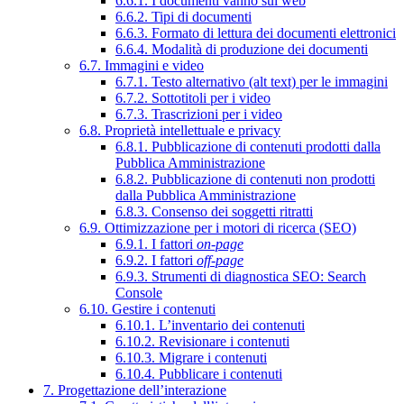
6.6.1. I documenti vanno sul web
6.6.2. Tipi di documenti
6.6.3. Formato di lettura dei documenti elettronici
6.6.4. Modalità di produzione dei documenti
6.7. Immagini e video
6.7.1. Testo alternativo (alt text) per le immagini
6.7.2. Sottotitoli per i video
6.7.3. Trascrizioni per i video
6.8. Proprietà intellettuale e privacy
6.8.1. Pubblicazione di contenuti prodotti dalla
Pubblica Amministrazione
6.8.2. Pubblicazione di contenuti non prodotti
dalla Pubblica Amministrazione
6.8.3. Consenso dei soggetti ritratti
6.9. Ottimizzazione per i motori di ricerca (SEO)
6.9.1. I fattori
on-page
6.9.2. I fattori
off-page
6.9.3. Strumenti di diagnostica SEO: Search
Console
6.10. Gestire i contenuti
6.10.1. L’inventario dei contenuti
6.10.2. Revisionare i contenuti
6.10.3. Migrare i contenuti
6.10.4. Pubblicare i contenuti
7. Progettazione dell’interazione