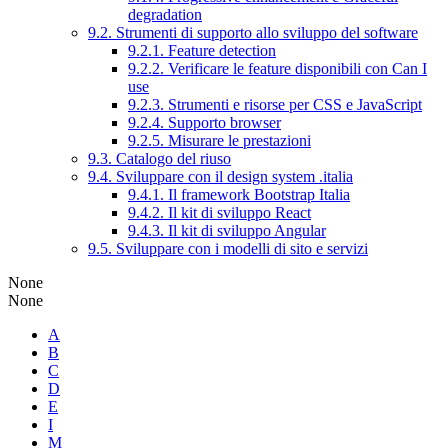
degradation
9.2. Strumenti di supporto allo sviluppo del software
9.2.1. Feature detection
9.2.2. Verificare le feature disponibili con Can I
use
9.2.3. Strumenti e risorse per CSS e JavaScript
9.2.4. Supporto browser
9.2.5. Misurare le prestazioni
9.3. Catalogo del riuso
9.4. Sviluppare con il design system .italia
9.4.1. Il framework Bootstrap Italia
9.4.2. Il kit di sviluppo React
9.4.3. Il kit di sviluppo Angular
9.5. Sviluppare con i modelli di sito e servizi
None
None
A
B
C
D
E
I
M