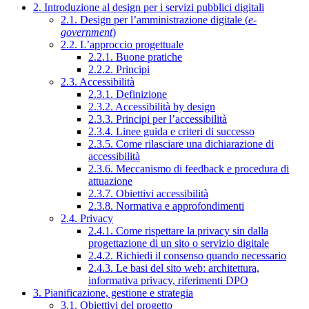
2. Introduzione al design per i servizi pubblici digitali
2.1. Design per l’amministrazione digitale (
e-
government
)
2.2. L’approccio progettuale
2.2.1. Buone pratiche
2.2.2. Principi
2.3. Accessibilità
2.3.1. Definizione
2.3.2. Accessibilità by design
2.3.3. Principi per l’accessibilità
2.3.4. Linee guida e criteri di successo
2.3.5. Come rilasciare una dichiarazione di
accessibilità
2.3.6. Meccanismo di feedback e procedura di
attuazione
2.3.7. Obiettivi accessibilità
2.3.8. Normativa e approfondimenti
2.4. Privacy
2.4.1. Come rispettare la privacy sin dalla
progettazione di un sito o servizio digitale
2.4.2. Richiedi il consenso quando necessario
2.4.3. Le basi del sito web: architettura,
informativa privacy, riferimenti DPO
3. Pianificazione, gestione e strategia
3.1. Obiettivi del progetto