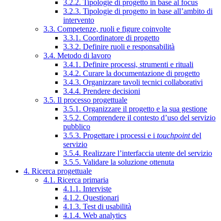
3.2.2. Tipologie di progetto in base al focus
3.2.3. Tipologie di progetto in base all’ambito di
intervento
3.3. Competenze, ruoli e figure coinvolte
3.3.1. Coordinatore di progetto
3.3.2. Definire ruoli e responsabilità
3.4. Metodo di lavoro
3.4.1. Definire processi, strumenti e rituali
3.4.2. Curare la documentazione di progetto
3.4.3. Organizzare tavoli tecnici collaborativi
3.4.4. Prendere decisioni
3.5. Il processo progettuale
3.5.1. Organizzare il progetto e la sua gestione
3.5.2. Comprendere il contesto d’uso del servizio
pubblico
3.5.3. Progettare i processi e i
touchpoint
del
servizio
3.5.4. Realizzare l’interfaccia utente del servizio
3.5.5. Validare la soluzione ottenuta
4. Ricerca progettuale
4.1. Ricerca primaria
4.1.1. Interviste
4.1.2. Questionari
4.1.3. Test di usabilità
4.1.4. Web analytics