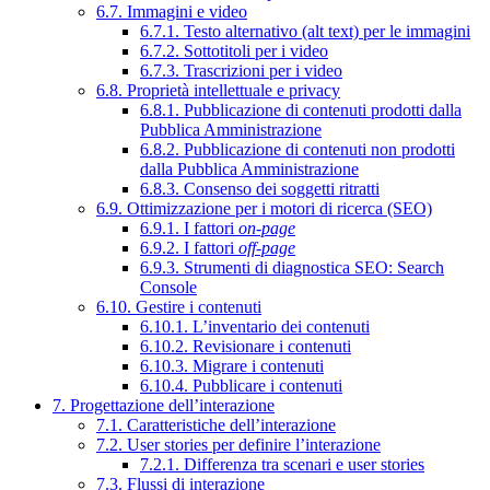
6.7. Immagini e video
6.7.1. Testo alternativo (alt text) per le immagini
6.7.2. Sottotitoli per i video
6.7.3. Trascrizioni per i video
6.8. Proprietà intellettuale e privacy
6.8.1. Pubblicazione di contenuti prodotti dalla
Pubblica Amministrazione
6.8.2. Pubblicazione di contenuti non prodotti
dalla Pubblica Amministrazione
6.8.3. Consenso dei soggetti ritratti
6.9. Ottimizzazione per i motori di ricerca (SEO)
6.9.1. I fattori
on-page
6.9.2. I fattori
off-page
6.9.3. Strumenti di diagnostica SEO: Search
Console
6.10. Gestire i contenuti
6.10.1. L’inventario dei contenuti
6.10.2. Revisionare i contenuti
6.10.3. Migrare i contenuti
6.10.4. Pubblicare i contenuti
7. Progettazione dell’interazione
7.1. Caratteristiche dell’interazione
7.2. User stories per definire l’interazione
7.2.1. Differenza tra scenari e user stories
7.3. Flussi di interazione