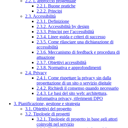
2.2. L’approccio progettuale
2.2.1. Buone pratiche
2.2.2. Principi
2.3. Accessibilità
2.3.1. Definizione
2.3.2. Accessibilità by design
2.3.3. Principi per l’accessibilità
2.3.4. Linee guida e criteri di successo
2.3.5. Come rilasciare una dichiarazione di
accessibilità
2.3.6. Meccanismo di feedback e procedura di
attuazione
2.3.7. Obiettivi accessibilità
2.3.8. Normativa e approfondimenti
2.4. Privacy
2.4.1. Come rispettare la privacy sin dalla
progettazione di un sito o servizio digitale
2.4.2. Richiedi il consenso quando necessario
2.4.3. Le basi del sito web: architettura,
informativa privacy, riferimenti DPO
3. Pianificazione, gestione e strategia
3.1. Obiettivi del progetto
3.2. Tipologie di progetti
3.2.1. Tipologie di progetto in base agli attori
coinvolti nel servizio