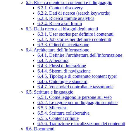
6.2. Ricerca utente sui contenuti e il linguaggio
6.2.1. Content discovery
6.2.2. Dati di ricerca (search keywords)
6.2.3. Ricerca tramite analytics
6.2.4. Ricerca sui forum
6.3. Dalla ricerca ai bisogni degli utenti
6.3.1. User stories per definire i contenuti
6.3.2. Job stories per definire i contenuti
6.3.3. Criteri di accettazione
6.4. Architettura dell’informazione
6.4.1. Definire l’architettura dell’informazione
6.4.2. Alberatura
6.4.3. Flussi di interazione
6.4.4. Sistemi di navigazione
6.4.5. Tipologie di contenuto (content type)
6.4.6. Ontologie e standard
6.4.7. Vocabolari controllati e tassonomie
6.5. Scrittura e linguaggio
6.5.1. Come leggono le persone sul web
6.5.2. Le regole per un linguaggio semplice
6.5.3. Microtesti
6.5.4. Scrittura collaborativa
6.5.5. Content critique
6.5.6. Traduzione e localizzazione dei contenuti
6.6. Documenti