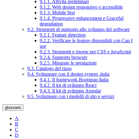
9.1.1. Attività preliminari
9.1.2. Web design responsivo e accessibile
9.1.3. Mobile first
9.1.4. Progressive enhancement e Graceful
degradation
9.2. Strumenti di supporto allo sviluppo del software
9.2.1. Feature detection
9.2.2. Verificare le feature disponibili con Can I
use
9.2.3. Strumenti e risorse per CSS e JavaScript
9.2.4. Supporto browser
9.2.5. Misurare le prestazioni
9.3. Catalogo del riuso
9.4. Sviluppare con il design system .italia
9.4.1. Il framework Bootstrap Italia
9.4.2. Il kit di sviluppo React
9.4.3. Il kit di sviluppo Angular
9.5. Sviluppare con i modelli di sito e servizi
glossario
A
B
C
D