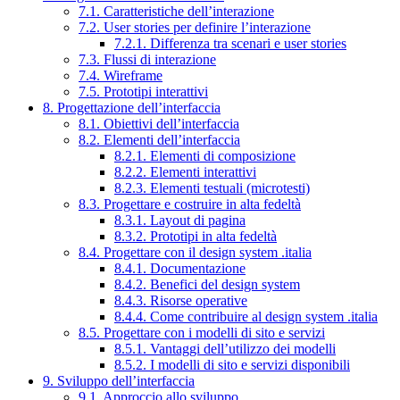
7.1. Caratteristiche dell’interazione
7.2. User stories per definire l’interazione
7.2.1. Differenza tra scenari e user stories
7.3. Flussi di interazione
7.4. Wireframe
7.5. Prototipi interattivi
8. Progettazione dell’interfaccia
8.1. Obiettivi dell’interfaccia
8.2. Elementi dell’interfaccia
8.2.1. Elementi di composizione
8.2.2. Elementi interattivi
8.2.3. Elementi testuali (microtesti)
8.3. Progettare e costruire in alta fedeltà
8.3.1. Layout di pagina
8.3.2. Prototipi in alta fedeltà
8.4. Progettare con il design system .italia
8.4.1. Documentazione
8.4.2. Benefici del design system
8.4.3. Risorse operative
8.4.4. Come contribuire al design system .italia
8.5. Progettare con i modelli di sito e servizi
8.5.1. Vantaggi dell’utilizzo dei modelli
8.5.2. I modelli di sito e servizi disponibili
9. Sviluppo dell’interfaccia
9.1. Approccio allo sviluppo