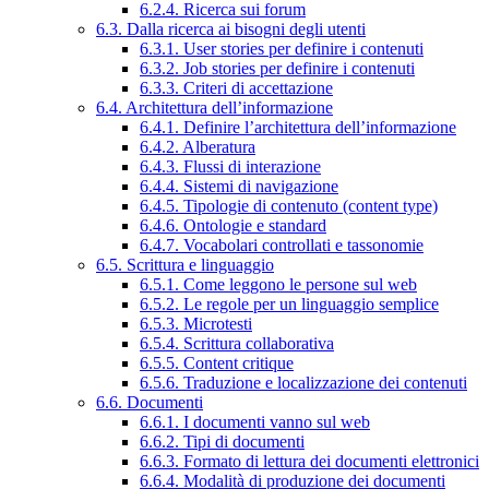
6.2.4. Ricerca sui forum
6.3. Dalla ricerca ai bisogni degli utenti
6.3.1. User stories per definire i contenuti
6.3.2. Job stories per definire i contenuti
6.3.3. Criteri di accettazione
6.4. Architettura dell’informazione
6.4.1. Definire l’architettura dell’informazione
6.4.2. Alberatura
6.4.3. Flussi di interazione
6.4.4. Sistemi di navigazione
6.4.5. Tipologie di contenuto (content type)
6.4.6. Ontologie e standard
6.4.7. Vocabolari controllati e tassonomie
6.5. Scrittura e linguaggio
6.5.1. Come leggono le persone sul web
6.5.2. Le regole per un linguaggio semplice
6.5.3. Microtesti
6.5.4. Scrittura collaborativa
6.5.5. Content critique
6.5.6. Traduzione e localizzazione dei contenuti
6.6. Documenti
6.6.1. I documenti vanno sul web
6.6.2. Tipi di documenti
6.6.3. Formato di lettura dei documenti elettronici
6.6.4. Modalità di produzione dei documenti