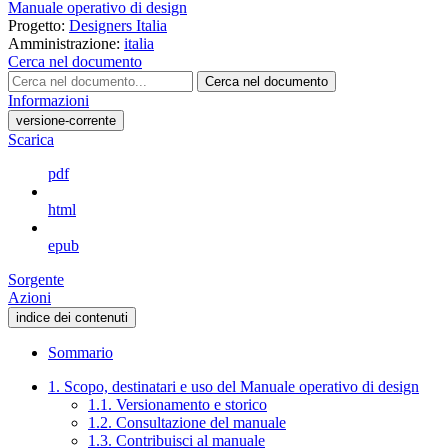
Manuale operativo di design
Progetto:
Designers Italia
Amministrazione:
italia
Cerca nel documento
Cerca nel documento
Informazioni
versione-corrente
Scarica
pdf
html
epub
Sorgente
Azioni
indice dei contenuti
Sommario
1. Scopo, destinatari e uso del Manuale operativo di design
1.1. Versionamento e storico
1.2. Consultazione del manuale
1.3. Contribuisci al manuale