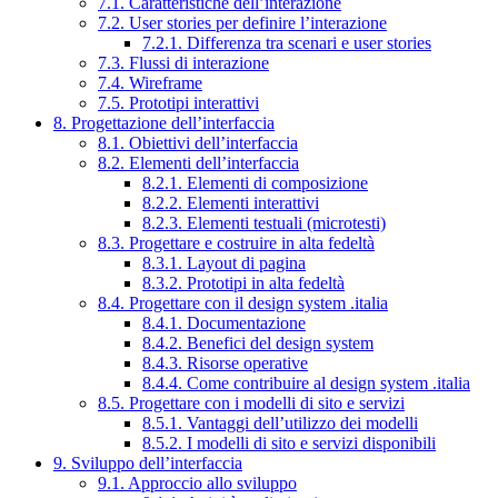
7.1. Caratteristiche dell’interazione
7.2. User stories per definire l’interazione
7.2.1. Differenza tra scenari e user stories
7.3. Flussi di interazione
7.4. Wireframe
7.5. Prototipi interattivi
8. Progettazione dell’interfaccia
8.1. Obiettivi dell’interfaccia
8.2. Elementi dell’interfaccia
8.2.1. Elementi di composizione
8.2.2. Elementi interattivi
8.2.3. Elementi testuali (microtesti)
8.3. Progettare e costruire in alta fedeltà
8.3.1. Layout di pagina
8.3.2. Prototipi in alta fedeltà
8.4. Progettare con il design system .italia
8.4.1. Documentazione
8.4.2. Benefici del design system
8.4.3. Risorse operative
8.4.4. Come contribuire al design system .italia
8.5. Progettare con i modelli di sito e servizi
8.5.1. Vantaggi dell’utilizzo dei modelli
8.5.2. I modelli di sito e servizi disponibili
9. Sviluppo dell’interfaccia
9.1. Approccio allo sviluppo