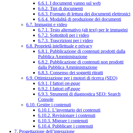
6.6.1. I documenti vanno sul web
6.6.2. Tipi di documenti
6.6.3. Formato di lettura dei documenti elettronici
6.6.4. Modalità di produzione dei documenti
6.7. Immagini e video
6.7.1. Testo alternativo (alt text) per le immagini
6.7.2. Sottotitoli per i video
6.7.3. Trascrizioni per i video
6.8. Proprietà intellettuale e privacy
6.8.1. Pubblicazione di contenuti prodotti dalla
Pubblica Amministrazione
6.8.2. Pubblicazione di contenuti non prodotti
dalla Pubblica Amministrazione
6.8.3. Consenso dei soggetti ritratti
6.9. Ottimizzazione per i motori di ricerca (SEO)
6.9.1. I fattori
on-page
6.9.2. I fattori
off-page
6.9.3. Strumenti di diagnostica SEO: Search
Console
6.10. Gestire i contenuti
6.10.1. L’inventario dei contenuti
6.10.2. Revisionare i contenuti
6.10.3. Migrare i contenuti
6.10.4. Pubblicare i contenuti
7. Progettazione dell’interazione