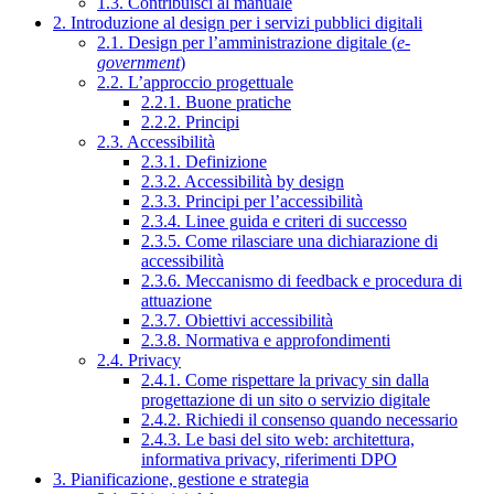
1.3. Contribuisci al manuale
2. Introduzione al design per i servizi pubblici digitali
2.1. Design per l’amministrazione digitale (
e-
government
)
2.2. L’approccio progettuale
2.2.1. Buone pratiche
2.2.2. Principi
2.3. Accessibilità
2.3.1. Definizione
2.3.2. Accessibilità by design
2.3.3. Principi per l’accessibilità
2.3.4. Linee guida e criteri di successo
2.3.5. Come rilasciare una dichiarazione di
accessibilità
2.3.6. Meccanismo di feedback e procedura di
attuazione
2.3.7. Obiettivi accessibilità
2.3.8. Normativa e approfondimenti
2.4. Privacy
2.4.1. Come rispettare la privacy sin dalla
progettazione di un sito o servizio digitale
2.4.2. Richiedi il consenso quando necessario
2.4.3. Le basi del sito web: architettura,
informativa privacy, riferimenti DPO
3. Pianificazione, gestione e strategia