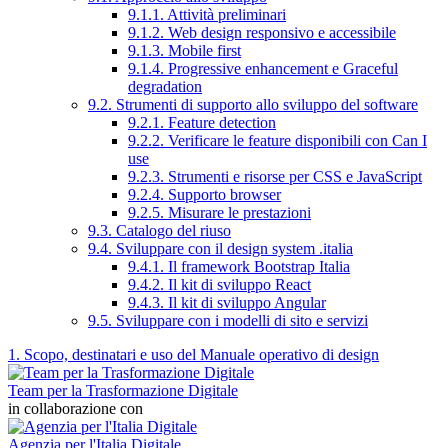
9.1.1. Attività preliminari
9.1.2. Web design responsivo e accessibile
9.1.3. Mobile first
9.1.4. Progressive enhancement e Graceful
degradation
9.2. Strumenti di supporto allo sviluppo del software
9.2.1. Feature detection
9.2.2. Verificare le feature disponibili con Can I
use
9.2.3. Strumenti e risorse per CSS e JavaScript
9.2.4. Supporto browser
9.2.5. Misurare le prestazioni
9.3. Catalogo del riuso
9.4. Sviluppare con il design system .italia
9.4.1. Il framework Bootstrap Italia
9.4.2. Il kit di sviluppo React
9.4.3. Il kit di sviluppo Angular
9.5. Sviluppare con i modelli di sito e servizi
1. Scopo, destinatari e uso del Manuale operativo di design
Team per la Trasformazione Digitale
in collaborazione con
Agenzia per l'Italia Digitale