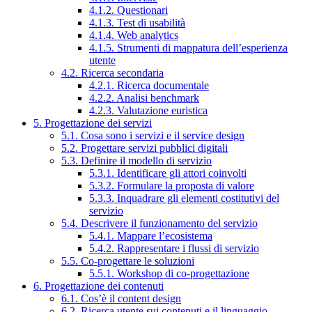
4.1.2. Questionari
4.1.3. Test di usabilità
4.1.4. Web analytics
4.1.5. Strumenti di mappatura dell’esperienza
utente
4.2. Ricerca secondaria
4.2.1. Ricerca documentale
4.2.2. Analisi benchmark
4.2.3. Valutazione euristica
5. Progettazione dei servizi
5.1. Cosa sono i servizi e il service design
5.2. Progettare servizi pubblici digitali
5.3. Definire il modello di servizio
5.3.1. Identificare gli attori coinvolti
5.3.2. Formulare la proposta di valore
5.3.3. Inquadrare gli elementi costitutivi del
servizio
5.4. Descrivere il funzionamento del servizio
5.4.1. Mappare l’ecosistema
5.4.2. Rappresentare i flussi di servizio
5.5. Co-progettare le soluzioni
5.5.1. Workshop di co-progettazione
6. Progettazione dei contenuti
6.1. Cos’è il content design
6.2. Ricerca utente sui contenuti e il linguaggio