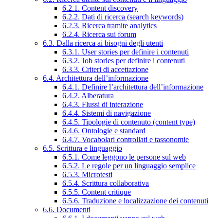
6.2.1. Content discovery
6.2.2. Dati di ricerca (search keywords)
6.2.3. Ricerca tramite analytics
6.2.4. Ricerca sui forum
6.3. Dalla ricerca ai bisogni degli utenti
6.3.1. User stories per definire i contenuti
6.3.2. Job stories per definire i contenuti
6.3.3. Criteri di accettazione
6.4. Architettura dell’informazione
6.4.1. Definire l’architettura dell’informazione
6.4.2. Alberatura
6.4.3. Flussi di interazione
6.4.4. Sistemi di navigazione
6.4.5. Tipologie di contenuto (content type)
6.4.6. Ontologie e standard
6.4.7. Vocabolari controllati e tassonomie
6.5. Scrittura e linguaggio
6.5.1. Come leggono le persone sul web
6.5.2. Le regole per un linguaggio semplice
6.5.3. Microtesti
6.5.4. Scrittura collaborativa
6.5.5. Content critique
6.5.6. Traduzione e localizzazione dei contenuti
6.6. Documenti