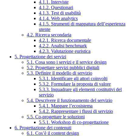
4.1.1. Interviste
4.1.2. Questionari
4.1.3. Test di usabilità
4.1.4. Web analytics
4.1.5. Strumenti di mappatura dell’esperienza
utente
4.2. Ricerca secondaria
4.2.1. Ricerca documentale
4.2.2. Analisi benchmark
4.2.3. Valutazione euristica
5. Progettazione dei servizi
5.1. Cosa sono i servizi e il service design
5.2. Progettare servizi pubblici digitali
5.3. Definire il modello di servizio
5.3.1. Identificare gli attori coinvolti
5.3.2. Formulare la proposta di valore
5.3.3. Inquadrare gli elementi costitutivi del
servizio
5.4. Descrivere il funzionamento del servizio
5.4.1. Mappare l’ecosistema
5.4.2. Rappresentare i flussi di servizio
5.5. Co-progettare le soluzioni
5.5.1. Workshop di co-progettazione
6. Progettazione dei contenuti
6.1. Cos’è il content design