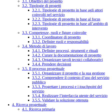
3.1. Obiettivi del progetto
3.2. Tipologie di progetti
3.2.1. Tipologie di progetto in base agli attori
coinvolti nel servizio
3.2.2. Tipologie di progetto in base al focus
3.2.3. Tipologie di progetto in base all’ambito di
intervento
3.3. Competenze, ruoli e figure coinvolte
3.3.1. Coordinatore di progetto
3.3.2. Definire ruoli e responsabilità
3.4. Metodo di lavoro
3.4.1. Definire processi, strumenti e rituali
3.4.2. Curare la documentazione di progetto
3.4.3. Organizzare tavoli tecnici collaborativi
3.4.4. Prendere decisioni
3.5. Il processo progettuale
3.5.1. Organizzare il progetto e la sua gestione
3.5.2. Comprendere il contesto d’uso del servizio
pubblico
3.5.3. Progettare i processi e i
touchpoint
del
servizio
3.5.4. Realizzare l’interfaccia utente del servizio
3.5.5. Validare la soluzione ottenuta
4. Ricerca progettuale
4.1. Ricerca primaria