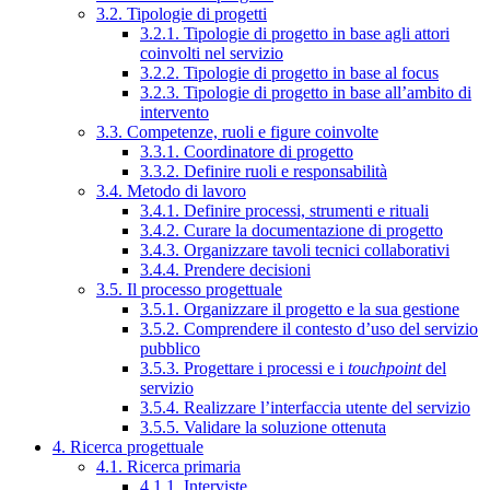
3.2. Tipologie di progetti
3.2.1. Tipologie di progetto in base agli attori
coinvolti nel servizio
3.2.2. Tipologie di progetto in base al focus
3.2.3. Tipologie di progetto in base all’ambito di
intervento
3.3. Competenze, ruoli e figure coinvolte
3.3.1. Coordinatore di progetto
3.3.2. Definire ruoli e responsabilità
3.4. Metodo di lavoro
3.4.1. Definire processi, strumenti e rituali
3.4.2. Curare la documentazione di progetto
3.4.3. Organizzare tavoli tecnici collaborativi
3.4.4. Prendere decisioni
3.5. Il processo progettuale
3.5.1. Organizzare il progetto e la sua gestione
3.5.2. Comprendere il contesto d’uso del servizio
pubblico
3.5.3. Progettare i processi e i
touchpoint
del
servizio
3.5.4. Realizzare l’interfaccia utente del servizio
3.5.5. Validare la soluzione ottenuta
4. Ricerca progettuale
4.1. Ricerca primaria
4.1.1. Interviste