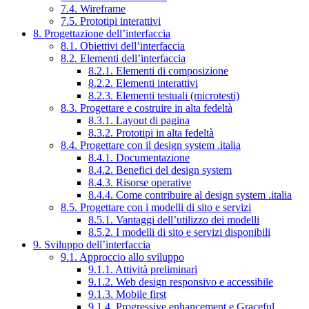
7.4. Wireframe
7.5. Prototipi interattivi
8. Progettazione dell’interfaccia
8.1. Obiettivi dell’interfaccia
8.2. Elementi dell’interfaccia
8.2.1. Elementi di composizione
8.2.2. Elementi interattivi
8.2.3. Elementi testuali (microtesti)
8.3. Progettare e costruire in alta fedeltà
8.3.1. Layout di pagina
8.3.2. Prototipi in alta fedeltà
8.4. Progettare con il design system .italia
8.4.1. Documentazione
8.4.2. Benefici del design system
8.4.3. Risorse operative
8.4.4. Come contribuire al design system .italia
8.5. Progettare con i modelli di sito e servizi
8.5.1. Vantaggi dell’utilizzo dei modelli
8.5.2. I modelli di sito e servizi disponibili
9. Sviluppo dell’interfaccia
9.1. Approccio allo sviluppo
9.1.1. Attività preliminari
9.1.2. Web design responsivo e accessibile
9.1.3. Mobile first
9.1.4. Progressive enhancement e Graceful