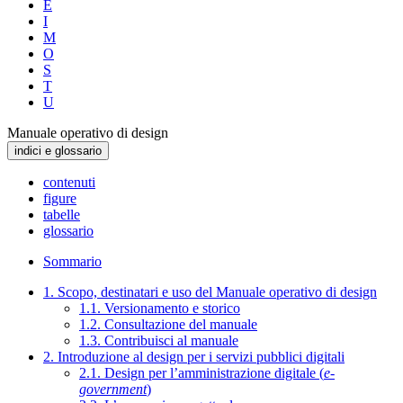
E
I
M
O
S
T
U
Manuale operativo di design
indici e glossario
contenuti
figure
tabelle
glossario
Sommario
1. Scopo, destinatari e uso del Manuale operativo di design
1.1. Versionamento e storico
1.2. Consultazione del manuale
1.3. Contribuisci al manuale
2. Introduzione al design per i servizi pubblici digitali
2.1. Design per l’amministrazione digitale (
e-
government
)