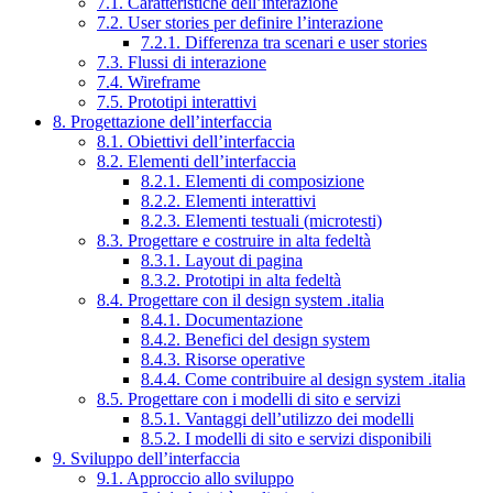
7.1. Caratteristiche dell’interazione
7.2. User stories per definire l’interazione
7.2.1. Differenza tra scenari e user stories
7.3. Flussi di interazione
7.4. Wireframe
7.5. Prototipi interattivi
8. Progettazione dell’interfaccia
8.1. Obiettivi dell’interfaccia
8.2. Elementi dell’interfaccia
8.2.1. Elementi di composizione
8.2.2. Elementi interattivi
8.2.3. Elementi testuali (microtesti)
8.3. Progettare e costruire in alta fedeltà
8.3.1. Layout di pagina
8.3.2. Prototipi in alta fedeltà
8.4. Progettare con il design system .italia
8.4.1. Documentazione
8.4.2. Benefici del design system
8.4.3. Risorse operative
8.4.4. Come contribuire al design system .italia
8.5. Progettare con i modelli di sito e servizi
8.5.1. Vantaggi dell’utilizzo dei modelli
8.5.2. I modelli di sito e servizi disponibili
9. Sviluppo dell’interfaccia
9.1. Approccio allo sviluppo