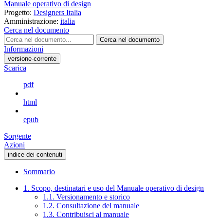
Manuale operativo di design
Progetto:
Designers Italia
Amministrazione:
italia
Cerca nel documento
Cerca nel documento
Informazioni
versione-corrente
Scarica
pdf
html
epub
Sorgente
Azioni
indice dei contenuti
Sommario
1. Scopo, destinatari e uso del Manuale operativo di design
1.1. Versionamento e storico
1.2. Consultazione del manuale
1.3. Contribuisci al manuale