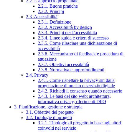
2.2. L’approccio progettuale
2.2.1. Buone pratiche
2.2.2. Principi
2.3. Accessibilità
2.3.1. Definizione
2.3.2. Accessibilità by design
2.3.3. Principi per l’accessibilità
2.3.4. Linee guida e criteri di successo
2.3.5. Come rilasciare una dichiarazione di
accessibilità
2.3.6. Meccanismo di feedback e procedura di
attuazione
2.3.7. Obiettivi accessibilità
2.3.8. Normativa e approfondimenti
2.4. Privacy
2.4.1. Come rispettare la privacy sin dalla
progettazione di un sito o servizio digitale
2.4.2. Richiedi il consenso quando necessario
2.4.3. Le basi del sito web: architettura,
informativa privacy, riferimenti DPO
3. Pianificazione, gestione e strategia
3.1. Obiettivi del progetto
3.2. Tipologie di progetti
3.2.1. Tipologie di progetto in base agli attori
coinvolti nel servizio