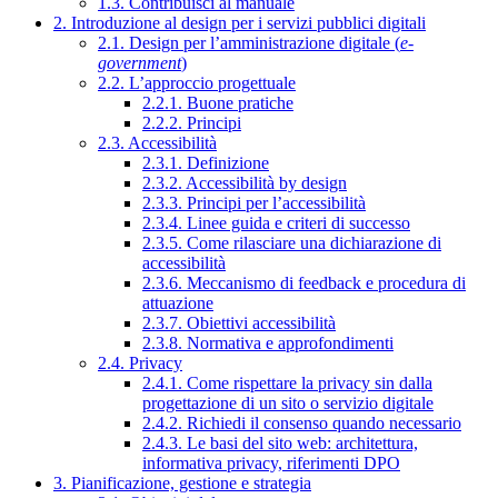
1.3. Contribuisci al manuale
2. Introduzione al design per i servizi pubblici digitali
2.1. Design per l’amministrazione digitale (
e-
government
)
2.2. L’approccio progettuale
2.2.1. Buone pratiche
2.2.2. Principi
2.3. Accessibilità
2.3.1. Definizione
2.3.2. Accessibilità by design
2.3.3. Principi per l’accessibilità
2.3.4. Linee guida e criteri di successo
2.3.5. Come rilasciare una dichiarazione di
accessibilità
2.3.6. Meccanismo di feedback e procedura di
attuazione
2.3.7. Obiettivi accessibilità
2.3.8. Normativa e approfondimenti
2.4. Privacy
2.4.1. Come rispettare la privacy sin dalla
progettazione di un sito o servizio digitale
2.4.2. Richiedi il consenso quando necessario
2.4.3. Le basi del sito web: architettura,
informativa privacy, riferimenti DPO
3. Pianificazione, gestione e strategia