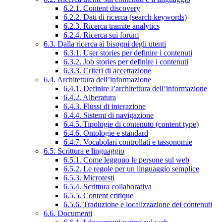
6.2.1. Content discovery
6.2.2. Dati di ricerca (search keywords)
6.2.3. Ricerca tramite analytics
6.2.4. Ricerca sui forum
6.3. Dalla ricerca ai bisogni degli utenti
6.3.1. User stories per definire i contenuti
6.3.2. Job stories per definire i contenuti
6.3.3. Criteri di accettazione
6.4. Architettura dell’informazione
6.4.1. Definire l’architettura dell’informazione
6.4.2. Alberatura
6.4.3. Flussi di interazione
6.4.4. Sistemi di navigazione
6.4.5. Tipologie di contenuto (content type)
6.4.6. Ontologie e standard
6.4.7. Vocabolari controllati e tassonomie
6.5. Scrittura e linguaggio
6.5.1. Come leggono le persone sul web
6.5.2. Le regole per un linguaggio semplice
6.5.3. Microtesti
6.5.4. Scrittura collaborativa
6.5.5. Content critique
6.5.6. Traduzione e localizzazione dei contenuti
6.6. Documenti