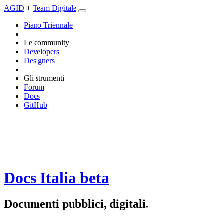
AGID
+
Team Digitale
Piano Triennale
Le community
Developers
Designers
Gli strumenti
Forum
Docs
GitHub
Docs Italia
beta
Documenti pubblici, digitali.