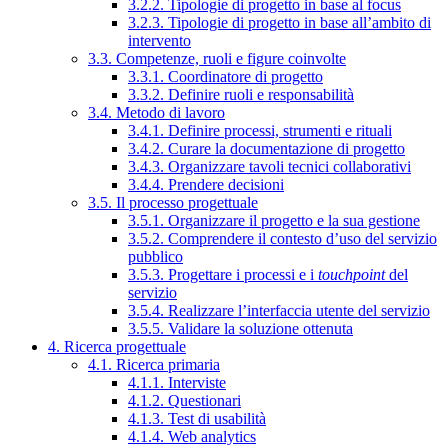
3.2.2. Tipologie di progetto in base al focus
3.2.3. Tipologie di progetto in base all’ambito di
intervento
3.3. Competenze, ruoli e figure coinvolte
3.3.1. Coordinatore di progetto
3.3.2. Definire ruoli e responsabilità
3.4. Metodo di lavoro
3.4.1. Definire processi, strumenti e rituali
3.4.2. Curare la documentazione di progetto
3.4.3. Organizzare tavoli tecnici collaborativi
3.4.4. Prendere decisioni
3.5. Il processo progettuale
3.5.1. Organizzare il progetto e la sua gestione
3.5.2. Comprendere il contesto d’uso del servizio
pubblico
3.5.3. Progettare i processi e i
touchpoint
del
servizio
3.5.4. Realizzare l’interfaccia utente del servizio
3.5.5. Validare la soluzione ottenuta
4. Ricerca progettuale
4.1. Ricerca primaria
4.1.1. Interviste
4.1.2. Questionari
4.1.3. Test di usabilità
4.1.4. Web analytics