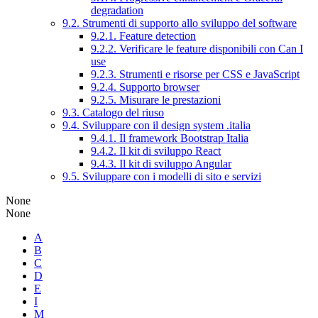
degradation
9.2. Strumenti di supporto allo sviluppo del software
9.2.1. Feature detection
9.2.2. Verificare le feature disponibili con Can I
use
9.2.3. Strumenti e risorse per CSS e JavaScript
9.2.4. Supporto browser
9.2.5. Misurare le prestazioni
9.3. Catalogo del riuso
9.4. Sviluppare con il design system .italia
9.4.1. Il framework Bootstrap Italia
9.4.2. Il kit di sviluppo React
9.4.3. Il kit di sviluppo Angular
9.5. Sviluppare con i modelli di sito e servizi
None
None
A
B
C
D
E
I
M