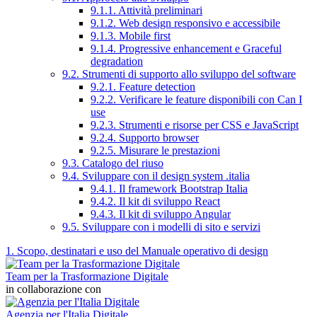
9.1.1. Attività preliminari
9.1.2. Web design responsivo e accessibile
9.1.3. Mobile first
9.1.4. Progressive enhancement e Graceful
degradation
9.2. Strumenti di supporto allo sviluppo del software
9.2.1. Feature detection
9.2.2. Verificare le feature disponibili con Can I
use
9.2.3. Strumenti e risorse per CSS e JavaScript
9.2.4. Supporto browser
9.2.5. Misurare le prestazioni
9.3. Catalogo del riuso
9.4. Sviluppare con il design system .italia
9.4.1. Il framework Bootstrap Italia
9.4.2. Il kit di sviluppo React
9.4.3. Il kit di sviluppo Angular
9.5. Sviluppare con i modelli di sito e servizi
1. Scopo, destinatari e uso del Manuale operativo di design
Team per la Trasformazione Digitale
in collaborazione con
Agenzia per l'Italia Digitale