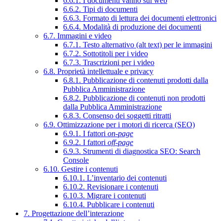
6.6.1. I documenti vanno sul web
6.6.2. Tipi di documenti
6.6.3. Formato di lettura dei documenti elettronici
6.6.4. Modalità di produzione dei documenti
6.7. Immagini e video
6.7.1. Testo alternativo (alt text) per le immagini
6.7.2. Sottotitoli per i video
6.7.3. Trascrizioni per i video
6.8. Proprietà intellettuale e privacy
6.8.1. Pubblicazione di contenuti prodotti dalla
Pubblica Amministrazione
6.8.2. Pubblicazione di contenuti non prodotti
dalla Pubblica Amministrazione
6.8.3. Consenso dei soggetti ritratti
6.9. Ottimizzazione per i motori di ricerca (SEO)
6.9.1. I fattori
on-page
6.9.2. I fattori
off-page
6.9.3. Strumenti di diagnostica SEO: Search
Console
6.10. Gestire i contenuti
6.10.1. L’inventario dei contenuti
6.10.2. Revisionare i contenuti
6.10.3. Migrare i contenuti
6.10.4. Pubblicare i contenuti
7. Progettazione dell’interazione