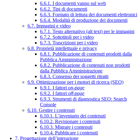
6.6.1. I documenti vanno sul web
6.6.2. Tipi di documenti
6.6.3. Formato di lettura dei documenti elettronici
6.6.4. Modalità di produzione dei documenti
6.7. Immagini e video
6.7.1. Testo alternativo (alt text) per le immagini
6.7.2. Sottotitoli per i video
6.7.3. Trascrizioni per i video
6.8. Proprietà intellettuale e privacy
6.8.1. Pubblicazione di contenuti prodotti dalla
Pubblica Amministrazione
6.8.2. Pubblicazione di contenuti non prodotti
dalla Pubblica Amministrazione
6.8.3. Consenso dei soggetti ritratti
6.9. Ottimizzazione per i motori di ricerca (SEO)
6.9.1. I fattori
on-page
6.9.2. I fattori
off-page
6.9.3. Strumenti di diagnostica SEO: Search
Console
6.10. Gestire i contenuti
6.10.1. L’inventario dei contenuti
6.10.2. Revisionare i contenuti
6.10.3. Migrare i contenuti
6.10.4. Pubblicare i contenuti
7. Progettazione dell’interazione