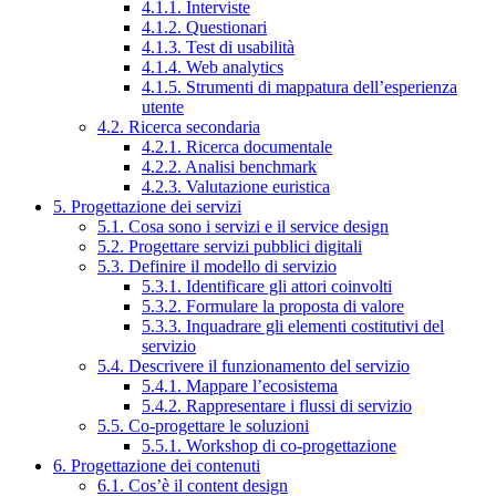
4.1.1. Interviste
4.1.2. Questionari
4.1.3. Test di usabilità
4.1.4. Web analytics
4.1.5. Strumenti di mappatura dell’esperienza
utente
4.2. Ricerca secondaria
4.2.1. Ricerca documentale
4.2.2. Analisi benchmark
4.2.3. Valutazione euristica
5. Progettazione dei servizi
5.1. Cosa sono i servizi e il service design
5.2. Progettare servizi pubblici digitali
5.3. Definire il modello di servizio
5.3.1. Identificare gli attori coinvolti
5.3.2. Formulare la proposta di valore
5.3.3. Inquadrare gli elementi costitutivi del
servizio
5.4. Descrivere il funzionamento del servizio
5.4.1. Mappare l’ecosistema
5.4.2. Rappresentare i flussi di servizio
5.5. Co-progettare le soluzioni
5.5.1. Workshop di co-progettazione
6. Progettazione dei contenuti
6.1. Cos’è il content design