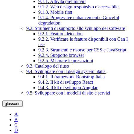
9.1.1. Attività preliminari
9.1.2. Web design responsivo e accessibile
9.1.3. Mobile first
9.1.4. Progressive enhancement e Graceful
degradation
9.2. Strumenti di supporto allo sviluppo del software
9.2.1. Feature detection
9.2.2. Verificare le feature disponibili con Can I
use
9.2.3. Strumenti e risorse per CSS e JavaScript
9.2.4. Supporto browser
9.2.5. Misurare le prestazioni
9.3. Catalogo del riuso
9.4. Sviluppare con il design system .italia
9.4.1. Il framework Bootstrap Italia
9.4.2. Il kit di sviluppo React
9.4.3. Il kit di sviluppo Angular
9.5. Sviluppare con i modelli di sito e servizi
glossario
A
B
C
D