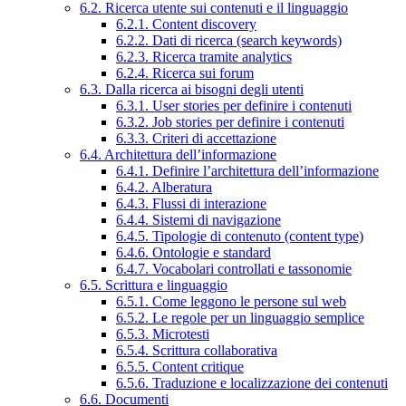
6.2. Ricerca utente sui contenuti e il linguaggio
6.2.1. Content discovery
6.2.2. Dati di ricerca (search keywords)
6.2.3. Ricerca tramite analytics
6.2.4. Ricerca sui forum
6.3. Dalla ricerca ai bisogni degli utenti
6.3.1. User stories per definire i contenuti
6.3.2. Job stories per definire i contenuti
6.3.3. Criteri di accettazione
6.4. Architettura dell’informazione
6.4.1. Definire l’architettura dell’informazione
6.4.2. Alberatura
6.4.3. Flussi di interazione
6.4.4. Sistemi di navigazione
6.4.5. Tipologie di contenuto (content type)
6.4.6. Ontologie e standard
6.4.7. Vocabolari controllati e tassonomie
6.5. Scrittura e linguaggio
6.5.1. Come leggono le persone sul web
6.5.2. Le regole per un linguaggio semplice
6.5.3. Microtesti
6.5.4. Scrittura collaborativa
6.5.5. Content critique
6.5.6. Traduzione e localizzazione dei contenuti
6.6. Documenti