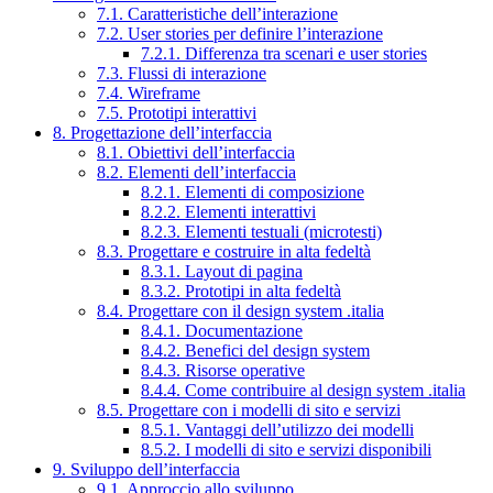
7.1. Caratteristiche dell’interazione
7.2. User stories per definire l’interazione
7.2.1. Differenza tra scenari e user stories
7.3. Flussi di interazione
7.4. Wireframe
7.5. Prototipi interattivi
8. Progettazione dell’interfaccia
8.1. Obiettivi dell’interfaccia
8.2. Elementi dell’interfaccia
8.2.1. Elementi di composizione
8.2.2. Elementi interattivi
8.2.3. Elementi testuali (microtesti)
8.3. Progettare e costruire in alta fedeltà
8.3.1. Layout di pagina
8.3.2. Prototipi in alta fedeltà
8.4. Progettare con il design system .italia
8.4.1. Documentazione
8.4.2. Benefici del design system
8.4.3. Risorse operative
8.4.4. Come contribuire al design system .italia
8.5. Progettare con i modelli di sito e servizi
8.5.1. Vantaggi dell’utilizzo dei modelli
8.5.2. I modelli di sito e servizi disponibili
9. Sviluppo dell’interfaccia
9.1. Approccio allo sviluppo