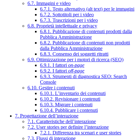
6.7. Immagini e video
6.7.1. Testo alternativo (alt text) per le immagini
6.7.2. Sottotitoli per i video
6.7.3. Trascrizioni per i video
6.8. Proprietà intellettuale e privacy
6.8.1. Pubblicazione di contenuti prodotti dalla
Pubblica Amministrazione
6.8.2. Pubblicazione di contenuti non prodotti
dalla Pubblica Amministrazione
6.8.3. Consenso dei soggetti ritratti
6.9. Ottimizzazione per i motori di ricerca (SEO)
6.9.1. I fattori
on-page
6.9.2. I fattori
off-page
6.9.3. Strumenti di diagnostica SEO: Search
Console
6.10. Gestire i contenuti
6.10.1. L’inventario dei contenuti
6.10.2. Revisionare i contenuti
6.10.3. Migrare i contenuti
6.10.4. Pubblicare i contenuti
7. Progettazione dell’interazione
7.1. Caratteristiche dell’interazione
7.2. User stories per definire l’interazione
7.2.1. Differenza tra scenari e user stories
7.3. Flussi di interazione