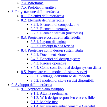
7.4. Wireframe
7.5. Prototipi interattivi
8. Progettazione dell’interfaccia
8.1. Obiettivi dell’interfaccia
8.2. Elementi dell’interfaccia
8.2.1. Elementi di composizione
8.2.2. Elementi interattivi
8.2.3. Elementi testuali (microtesti)
8.3. Progettare e costruire in alta fedeltà
8.3.1. Layout di pagina
8.3.2. Prototipi in alta fedeltà
8.4. Progettare con il design system .italia
8.4.1. Documentazione
8.4.2. Benefici del design system
8.4.3. Risorse operative
8.4.4. Come contribuire al design system .italia
8.5. Progettare con i modelli di sito e servizi
8.5.1. Vantaggi dell’utilizzo dei modelli
8.5.2. I modelli di sito e servizi disponibili
9. Sviluppo dell’interfaccia
9.1. Approccio allo sviluppo
9.1.1. Attività preliminari
9.1.2. Web design responsivo e accessibile
9.1.3. Mobile first
9.1.4. Progressive enhancement e Graceful