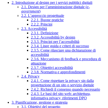
2. Introduzione al design per i servizi pubblici digitali
2.1. Design per l’amministrazione digitale (
e-
government
)
2.2. L’approccio progettuale
2.2.1. Buone pratiche
2.2.2. Principi
2.3. Accessibilità
2.3.1. Definizione
2.3.2. Accessibilità by design
2.3.3. Principi per l’accessibilità
2.3.4. Linee guida e criteri di successo
2.3.5. Come rilasciare una dichiarazione di
accessibilità
2.3.6. Meccanismo di feedback e procedura di
attuazione
2.3.7. Obiettivi accessibilità
2.3.8. Normativa e approfondimenti
2.4. Privacy
2.4.1. Come rispettare la privacy sin dalla
progettazione di un sito o servizio digitale
2.4.2. Richiedi il consenso quando necessario
2.4.3. Le basi del sito web: architettura,
informativa privacy, riferimenti DPO
3. Pianificazione, gestione e strategia
3.1. Obiettivi del progetto