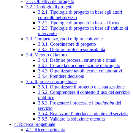
3.1. Obiettivi del progetto
3.2. Tipologie di progetti
3.2.1. Tipologie di progetto in base agli attori
coinvolti nel servizio
3.2.2. Tipologie di progetto in base al focus
3.2.3. Tipologie di progetto in base all’ambito di
intervento
3.3. Competenze, ruoli e figure coinvolte
3.3.1. Coordinatore di progetto
3.3.2. Definire ruoli e responsabilità
3.4. Metodo di lavoro
3.4.1. Definire processi, strumenti e rituali
3.4.2. Curare la documentazione di progetto
3.4.3. Organizzare tavoli tecnici collaborativi
3.4.4. Prendere decisioni
3.5. Il processo progettuale
3.5.1. Organizzare il progetto e la sua gestione
3.5.2. Comprendere il contesto d’uso del servizio
pubblico
3.5.3. Progettare i processi e i
touchpoint
del
servizio
3.5.4. Realizzare l’interfaccia utente del servizio
3.5.5. Validare la soluzione ottenuta
4. Ricerca progettuale
4.1. Ricerca primaria