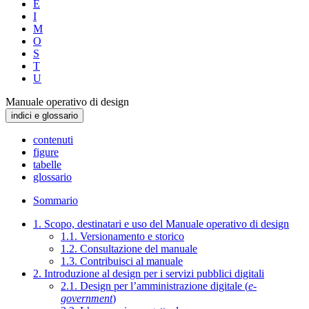
E
I
M
O
S
T
U
Manuale operativo di design
indici e glossario
contenuti
figure
tabelle
glossario
Sommario
1. Scopo, destinatari e uso del Manuale operativo di design
1.1. Versionamento e storico
1.2. Consultazione del manuale
1.3. Contribuisci al manuale
2. Introduzione al design per i servizi pubblici digitali
2.1. Design per l’amministrazione digitale (
e-
government
)