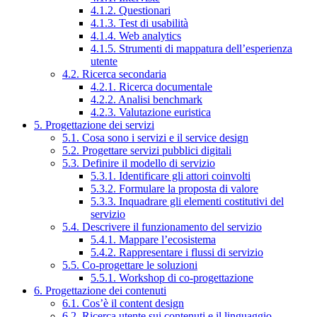
4.1.2. Questionari
4.1.3. Test di usabilità
4.1.4. Web analytics
4.1.5. Strumenti di mappatura dell’esperienza
utente
4.2. Ricerca secondaria
4.2.1. Ricerca documentale
4.2.2. Analisi benchmark
4.2.3. Valutazione euristica
5. Progettazione dei servizi
5.1. Cosa sono i servizi e il service design
5.2. Progettare servizi pubblici digitali
5.3. Definire il modello di servizio
5.3.1. Identificare gli attori coinvolti
5.3.2. Formulare la proposta di valore
5.3.3. Inquadrare gli elementi costitutivi del
servizio
5.4. Descrivere il funzionamento del servizio
5.4.1. Mappare l’ecosistema
5.4.2. Rappresentare i flussi di servizio
5.5. Co-progettare le soluzioni
5.5.1. Workshop di co-progettazione
6. Progettazione dei contenuti
6.1. Cos’è il content design
6.2. Ricerca utente sui contenuti e il linguaggio