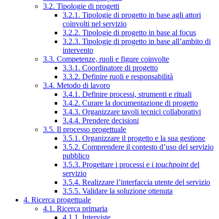
3.2. Tipologie di progetti
3.2.1. Tipologie di progetto in base agli attori
coinvolti nel servizio
3.2.2. Tipologie di progetto in base al focus
3.2.3. Tipologie di progetto in base all’ambito di
intervento
3.3. Competenze, ruoli e figure coinvolte
3.3.1. Coordinatore di progetto
3.3.2. Definire ruoli e responsabilità
3.4. Metodo di lavoro
3.4.1. Definire processi, strumenti e rituali
3.4.2. Curare la documentazione di progetto
3.4.3. Organizzare tavoli tecnici collaborativi
3.4.4. Prendere decisioni
3.5. Il processo progettuale
3.5.1. Organizzare il progetto e la sua gestione
3.5.2. Comprendere il contesto d’uso del servizio
pubblico
3.5.3. Progettare i processi e i
touchpoint
del
servizio
3.5.4. Realizzare l’interfaccia utente del servizio
3.5.5. Validare la soluzione ottenuta
4. Ricerca progettuale
4.1. Ricerca primaria
4.1.1. Interviste