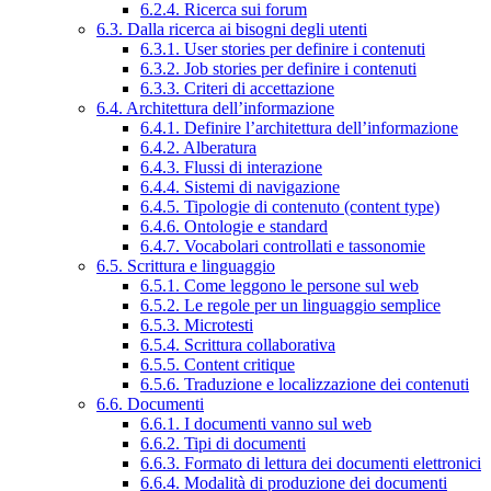
6.2.4. Ricerca sui forum
6.3. Dalla ricerca ai bisogni degli utenti
6.3.1. User stories per definire i contenuti
6.3.2. Job stories per definire i contenuti
6.3.3. Criteri di accettazione
6.4. Architettura dell’informazione
6.4.1. Definire l’architettura dell’informazione
6.4.2. Alberatura
6.4.3. Flussi di interazione
6.4.4. Sistemi di navigazione
6.4.5. Tipologie di contenuto (content type)
6.4.6. Ontologie e standard
6.4.7. Vocabolari controllati e tassonomie
6.5. Scrittura e linguaggio
6.5.1. Come leggono le persone sul web
6.5.2. Le regole per un linguaggio semplice
6.5.3. Microtesti
6.5.4. Scrittura collaborativa
6.5.5. Content critique
6.5.6. Traduzione e localizzazione dei contenuti
6.6. Documenti
6.6.1. I documenti vanno sul web
6.6.2. Tipi di documenti
6.6.3. Formato di lettura dei documenti elettronici
6.6.4. Modalità di produzione dei documenti