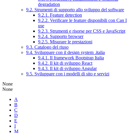
degradation
9.2. Strumenti di supporto allo sviluppo del software
9.2.1. Feature detection
9.2.2. Verificare le feature disponibili con Can I
use
9.2.3. Strumenti e risorse per CSS e JavaScript
9.2.4. Supporto browser
9.2.5. Misurare le prestazioni
9.3. Catalogo del riuso
9.4. Sviluppare con il design system .italia
9.4.1. Il framework Bootstrap Italia
9.4.2. Il kit di sviluppo React
9.4.3. Il kit di sviluppo Angular
9.5. Sviluppare con i modelli di sito e servizi
None
None
A
B
C
D
E
I
M