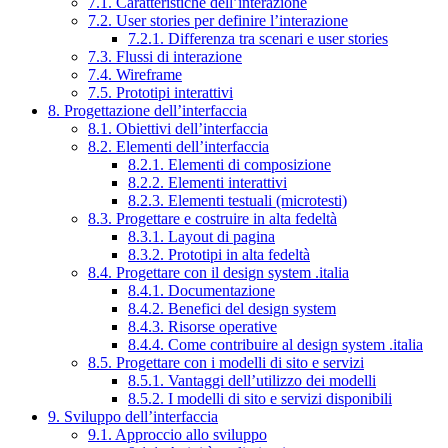
7.1. Caratteristiche dell’interazione
7.2. User stories per definire l’interazione
7.2.1. Differenza tra scenari e user stories
7.3. Flussi di interazione
7.4. Wireframe
7.5. Prototipi interattivi
8. Progettazione dell’interfaccia
8.1. Obiettivi dell’interfaccia
8.2. Elementi dell’interfaccia
8.2.1. Elementi di composizione
8.2.2. Elementi interattivi
8.2.3. Elementi testuali (microtesti)
8.3. Progettare e costruire in alta fedeltà
8.3.1. Layout di pagina
8.3.2. Prototipi in alta fedeltà
8.4. Progettare con il design system .italia
8.4.1. Documentazione
8.4.2. Benefici del design system
8.4.3. Risorse operative
8.4.4. Come contribuire al design system .italia
8.5. Progettare con i modelli di sito e servizi
8.5.1. Vantaggi dell’utilizzo dei modelli
8.5.2. I modelli di sito e servizi disponibili
9. Sviluppo dell’interfaccia
9.1. Approccio allo sviluppo