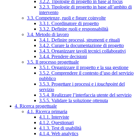
3.2.2. Tipologie di progetto in base al focus
3.2.3. Tipologie di progetto in base all’ambito di
intervento
3.3. Competenze, ruoli e figure coinvolte
3.3.1. Coordinatore di progetto
3.3.2. Definire ruoli e responsabilità
3.4. Metodo di lavoro
3.4.1. Definire processi, strumenti e rituali
3.4.2. Curare la documentazione di progetto
3.4.3. Organizzare tavoli tecnici collaborativi
3.4.4. Prendere decisioni
3.5. Il processo progettuale
3.5.1. Organizzare il progetto e la sua gestione
3.5.2. Comprendere il contesto d’uso del servizio
pubblico
3.5.3. Progettare i processi e i
touchpoint
del
servizio
3.5.4. Realizzare l’interfaccia utente del servizio
3.5.5. Validare la soluzione ottenuta
4. Ricerca progettuale
4.1. Ricerca primaria
4.1.1. Interviste
4.1.2. Questionari
4.1.3. Test di usabilità
4.1.4. Web analytics