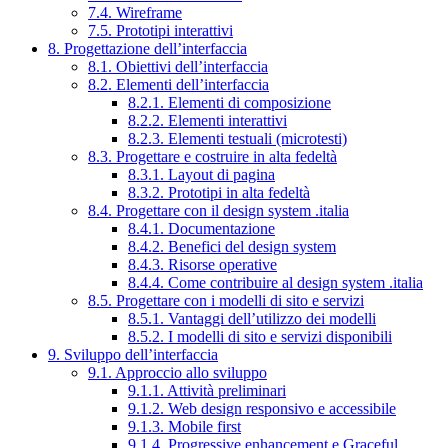
7.4. Wireframe
7.5. Prototipi interattivi
8. Progettazione dell’interfaccia
8.1. Obiettivi dell’interfaccia
8.2. Elementi dell’interfaccia
8.2.1. Elementi di composizione
8.2.2. Elementi interattivi
8.2.3. Elementi testuali (microtesti)
8.3. Progettare e costruire in alta fedeltà
8.3.1. Layout di pagina
8.3.2. Prototipi in alta fedeltà
8.4. Progettare con il design system .italia
8.4.1. Documentazione
8.4.2. Benefici del design system
8.4.3. Risorse operative
8.4.4. Come contribuire al design system .italia
8.5. Progettare con i modelli di sito e servizi
8.5.1. Vantaggi dell’utilizzo dei modelli
8.5.2. I modelli di sito e servizi disponibili
9. Sviluppo dell’interfaccia
9.1. Approccio allo sviluppo
9.1.1. Attività preliminari
9.1.2. Web design responsivo e accessibile
9.1.3. Mobile first
9.1.4. Progressive enhancement e Graceful