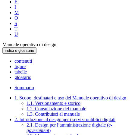
E
I
M
O
S
T
U
Manuale operativo di design
indici e glossario
contenuti
figure
tabelle
glossario
Sommario
1. Scopo, destinatari e uso del Manuale operativo di design
1.1. Versionamento e storico
1.2. Consultazione del manuale
1.3. Contribuisci al manuale
2. Introduzione al design per i servizi pubblici digitali
2.1. Design per l’amministrazione digitale (
e-
government
)