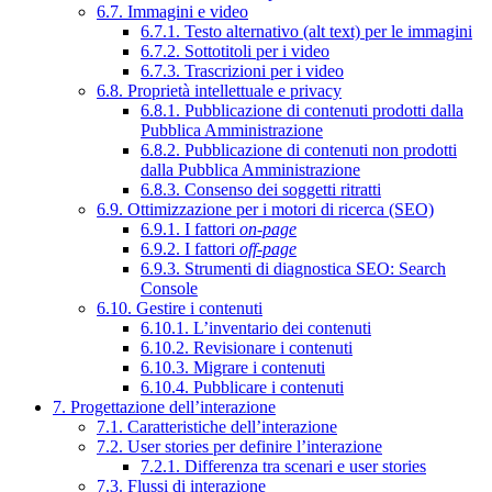
6.7. Immagini e video
6.7.1. Testo alternativo (alt text) per le immagini
6.7.2. Sottotitoli per i video
6.7.3. Trascrizioni per i video
6.8. Proprietà intellettuale e privacy
6.8.1. Pubblicazione di contenuti prodotti dalla
Pubblica Amministrazione
6.8.2. Pubblicazione di contenuti non prodotti
dalla Pubblica Amministrazione
6.8.3. Consenso dei soggetti ritratti
6.9. Ottimizzazione per i motori di ricerca (SEO)
6.9.1. I fattori
on-page
6.9.2. I fattori
off-page
6.9.3. Strumenti di diagnostica SEO: Search
Console
6.10. Gestire i contenuti
6.10.1. L’inventario dei contenuti
6.10.2. Revisionare i contenuti
6.10.3. Migrare i contenuti
6.10.4. Pubblicare i contenuti
7. Progettazione dell’interazione
7.1. Caratteristiche dell’interazione
7.2. User stories per definire l’interazione
7.2.1. Differenza tra scenari e user stories
7.3. Flussi di interazione