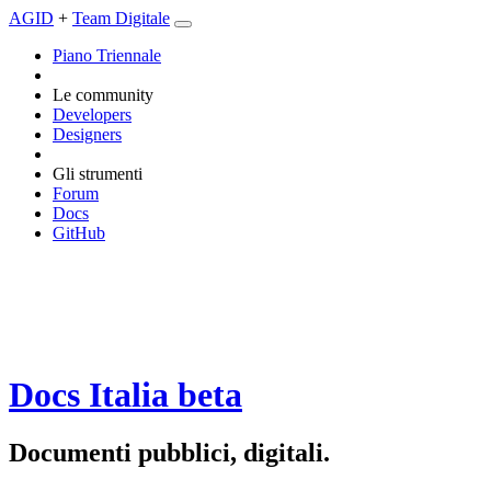
AGID
+
Team Digitale
Piano Triennale
Le community
Developers
Designers
Gli strumenti
Forum
Docs
GitHub
Docs Italia
beta
Documenti pubblici, digitali.