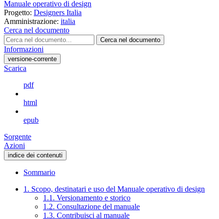
Manuale operativo di design
Progetto:
Designers Italia
Amministrazione:
italia
Cerca nel documento
Cerca nel documento
Informazioni
versione-corrente
Scarica
pdf
html
epub
Sorgente
Azioni
indice dei contenuti
Sommario
1. Scopo, destinatari e uso del Manuale operativo di design
1.1. Versionamento e storico
1.2. Consultazione del manuale
1.3. Contribuisci al manuale