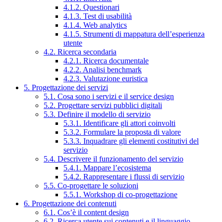
4.1.2. Questionari
4.1.3. Test di usabilità
4.1.4. Web analytics
4.1.5. Strumenti di mappatura dell’esperienza
utente
4.2. Ricerca secondaria
4.2.1. Ricerca documentale
4.2.2. Analisi benchmark
4.2.3. Valutazione euristica
5. Progettazione dei servizi
5.1. Cosa sono i servizi e il service design
5.2. Progettare servizi pubblici digitali
5.3. Definire il modello di servizio
5.3.1. Identificare gli attori coinvolti
5.3.2. Formulare la proposta di valore
5.3.3. Inquadrare gli elementi costitutivi del
servizio
5.4. Descrivere il funzionamento del servizio
5.4.1. Mappare l’ecosistema
5.4.2. Rappresentare i flussi di servizio
5.5. Co-progettare le soluzioni
5.5.1. Workshop di co-progettazione
6. Progettazione dei contenuti
6.1. Cos’è il content design
6.2. Ricerca utente sui contenuti e il linguaggio