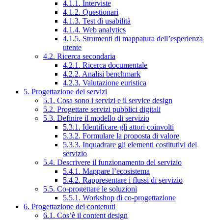
4.1.1. Interviste
4.1.2. Questionari
4.1.3. Test di usabilità
4.1.4. Web analytics
4.1.5. Strumenti di mappatura dell’esperienza
utente
4.2. Ricerca secondaria
4.2.1. Ricerca documentale
4.2.2. Analisi benchmark
4.2.3. Valutazione euristica
5. Progettazione dei servizi
5.1. Cosa sono i servizi e il service design
5.2. Progettare servizi pubblici digitali
5.3. Definire il modello di servizio
5.3.1. Identificare gli attori coinvolti
5.3.2. Formulare la proposta di valore
5.3.3. Inquadrare gli elementi costitutivi del
servizio
5.4. Descrivere il funzionamento del servizio
5.4.1. Mappare l’ecosistema
5.4.2. Rappresentare i flussi di servizio
5.5. Co-progettare le soluzioni
5.5.1. Workshop di co-progettazione
6. Progettazione dei contenuti
6.1. Cos’è il content design