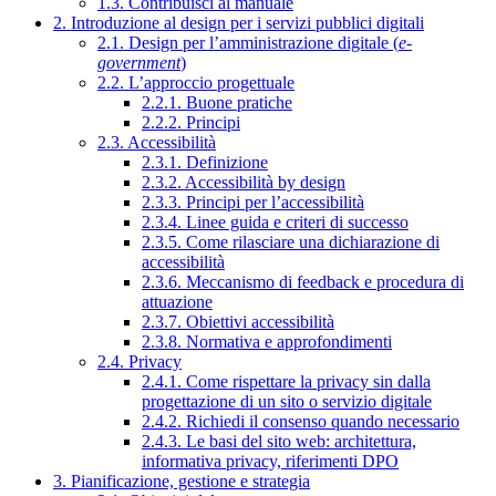
1.3. Contribuisci al manuale
2. Introduzione al design per i servizi pubblici digitali
2.1. Design per l’amministrazione digitale (
e-
government
)
2.2. L’approccio progettuale
2.2.1. Buone pratiche
2.2.2. Principi
2.3. Accessibilità
2.3.1. Definizione
2.3.2. Accessibilità by design
2.3.3. Principi per l’accessibilità
2.3.4. Linee guida e criteri di successo
2.3.5. Come rilasciare una dichiarazione di
accessibilità
2.3.6. Meccanismo di feedback e procedura di
attuazione
2.3.7. Obiettivi accessibilità
2.3.8. Normativa e approfondimenti
2.4. Privacy
2.4.1. Come rispettare la privacy sin dalla
progettazione di un sito o servizio digitale
2.4.2. Richiedi il consenso quando necessario
2.4.3. Le basi del sito web: architettura,
informativa privacy, riferimenti DPO
3. Pianificazione, gestione e strategia