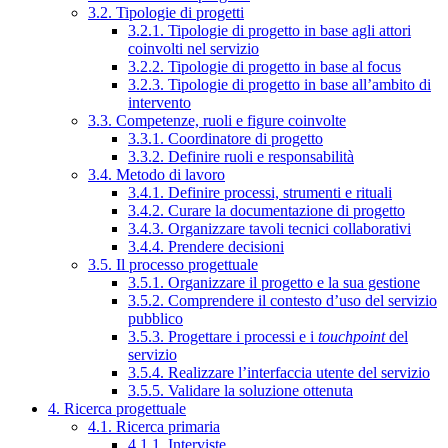
3.2. Tipologie di progetti
3.2.1. Tipologie di progetto in base agli attori
coinvolti nel servizio
3.2.2. Tipologie di progetto in base al focus
3.2.3. Tipologie di progetto in base all’ambito di
intervento
3.3. Competenze, ruoli e figure coinvolte
3.3.1. Coordinatore di progetto
3.3.2. Definire ruoli e responsabilità
3.4. Metodo di lavoro
3.4.1. Definire processi, strumenti e rituali
3.4.2. Curare la documentazione di progetto
3.4.3. Organizzare tavoli tecnici collaborativi
3.4.4. Prendere decisioni
3.5. Il processo progettuale
3.5.1. Organizzare il progetto e la sua gestione
3.5.2. Comprendere il contesto d’uso del servizio
pubblico
3.5.3. Progettare i processi e i
touchpoint
del
servizio
3.5.4. Realizzare l’interfaccia utente del servizio
3.5.5. Validare la soluzione ottenuta
4. Ricerca progettuale
4.1. Ricerca primaria
4.1.1. Interviste