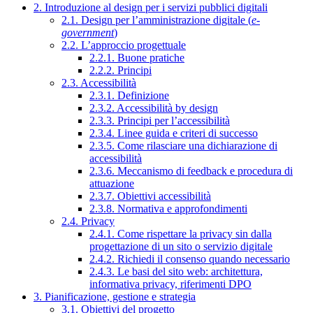
2. Introduzione al design per i servizi pubblici digitali
2.1. Design per l’amministrazione digitale (
e-
government
)
2.2. L’approccio progettuale
2.2.1. Buone pratiche
2.2.2. Principi
2.3. Accessibilità
2.3.1. Definizione
2.3.2. Accessibilità by design
2.3.3. Principi per l’accessibilità
2.3.4. Linee guida e criteri di successo
2.3.5. Come rilasciare una dichiarazione di
accessibilità
2.3.6. Meccanismo di feedback e procedura di
attuazione
2.3.7. Obiettivi accessibilità
2.3.8. Normativa e approfondimenti
2.4. Privacy
2.4.1. Come rispettare la privacy sin dalla
progettazione di un sito o servizio digitale
2.4.2. Richiedi il consenso quando necessario
2.4.3. Le basi del sito web: architettura,
informativa privacy, riferimenti DPO
3. Pianificazione, gestione e strategia
3.1. Obiettivi del progetto