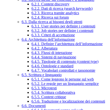
6.2.1. Content discovery
6.2.2. Dati di ricerca (search keywords)
6.2.3. Ricerca tramite analytics
6.2.4. Ricerca sui forum
6.3. Dalla ricerca ai bisogni degli utenti
6.3.1. User stories per definire i contenuti
6.3.2. Job stories per definire i contenuti
6.3.3. Criteri di accettazione
6.4. Architettura dell’informazione
6.4.1. Definire l’architettura dell’informazione
6.4.2. Alberatura
6.4.3. Flussi di interazione
6.4.4. Sistemi di navigazione
6.4.5. Tipologie di contenuto (content type)
6.4.6. Ontologie e standard
6.4.7. Vocabolari controllati e tassonomie
6.5. Scrittura e linguaggio
6.5.1. Come leggono le persone sul web
6.5.2. Le regole per un linguaggio semplice
6.5.3. Microtesti
6.5.4. Scrittura collaborativa
6.5.5. Content critique
6.5.6. Traduzione e localizzazione dei contenuti
6.6. Documenti