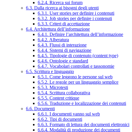
6.2.4. Ricerca sui forum
6.3. Dalla ricerca ai bisogni degli utenti
6.3.1. User stories per definire i contenuti
6.3.2. Job stories per definire i contenuti
6.3.3. Criteri di accettazione
6.4. Architettura dell’informazione
6.4.1. Definire l’architettura dell’informazione
6.4.2. Alberatura
6.4.3. Flussi di interazione
6.4.4. Sistemi di navigazione
6.4.5. Tipologie di contenuto (content type)
6.4.6. Ontologie e standard
6.4.7. Vocabolari controllati e tassonomie
6.5. Scrittura e linguaggio
6.5.1. Come leggono le persone sul web
6.5.2. Le regole per un linguaggio semplice
6.5.3. Microtesti
6.5.4. Scrittura collaborativa
6.5.5. Content critique
6.5.6. Traduzione e localizzazione dei contenuti
6.6. Documenti
6.6.1. I documenti vanno sul web
6.6.2. Tipi di documenti
6.6.3. Formato di lettura dei documenti elettronici
6.6.4. Modalità di produzione dei documenti