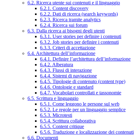
6.2. Ricerca utente sui contenuti e il linguaggio
6.2.1. Content discovery
6.2.2. Dati di ricerca (search keywords)
6.2.3. Ricerca tramite analytics
6.2.4. Ricerca sui forum
6.3. Dalla ricerca ai bisogni degli utenti
6.3.1. User stories per definire i contenuti
6.3.2. Job stories per definire i contenuti
6.3.3. Criteri di accettazione
6.4. Architettura dell’informazione
6.4.1. Definire l’architettura dell’informazione
6.4.2. Alberatura
6.4.3. Flussi di interazione
6.4.4. Sistemi di navigazione
6.4.5. Tipologie di contenuto (content type)
6.4.6. Ontologie e standard
6.4.7. Vocabolari controllati e tassonomie
6.5. Scrittura e linguaggio
6.5.1. Come leggono le persone sul web
6.5.2. Le regole per un linguaggio semplice
6.5.3. Microtesti
6.5.4. Scrittura collaborativa
6.5.5. Content critique
6.5.6. Traduzione e localizzazione dei contenuti
6.6. Documenti