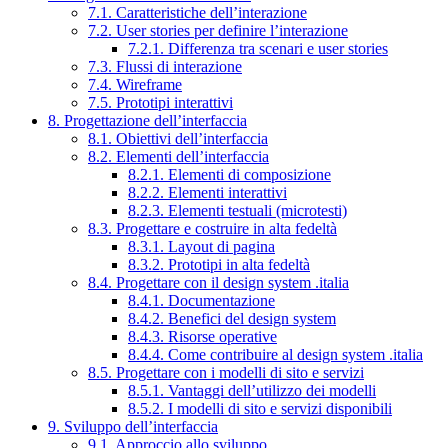
7.1. Caratteristiche dell’interazione
7.2. User stories per definire l’interazione
7.2.1. Differenza tra scenari e user stories
7.3. Flussi di interazione
7.4. Wireframe
7.5. Prototipi interattivi
8. Progettazione dell’interfaccia
8.1. Obiettivi dell’interfaccia
8.2. Elementi dell’interfaccia
8.2.1. Elementi di composizione
8.2.2. Elementi interattivi
8.2.3. Elementi testuali (microtesti)
8.3. Progettare e costruire in alta fedeltà
8.3.1. Layout di pagina
8.3.2. Prototipi in alta fedeltà
8.4. Progettare con il design system .italia
8.4.1. Documentazione
8.4.2. Benefici del design system
8.4.3. Risorse operative
8.4.4. Come contribuire al design system .italia
8.5. Progettare con i modelli di sito e servizi
8.5.1. Vantaggi dell’utilizzo dei modelli
8.5.2. I modelli di sito e servizi disponibili
9. Sviluppo dell’interfaccia
9.1. Approccio allo sviluppo