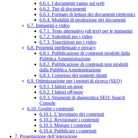
6.6.1. I documenti vanno sul web
6.6.2. Tipi di documenti
6.6.3. Formato di lettura dei documenti elettronici
6.6.4. Modalità di produzione dei documenti
6.7. Immagini e video
6.7.1. Testo alternativo (alt text) per le immagini
6.7.2. Sottotitoli per i video
6.7.3. Trascrizioni per i video
6.8. Proprietà intellettuale e privacy
6.8.1. Pubblicazione di contenuti prodotti dalla
Pubblica Amministrazione
6.8.2. Pubblicazione di contenuti non prodotti
dalla Pubblica Amministrazione
6.8.3. Consenso dei soggetti ritratti
6.9. Ottimizzazione per i motori di ricerca (SEO)
6.9.1. I fattori
on-page
6.9.2. I fattori
off-page
6.9.3. Strumenti di diagnostica SEO: Search
Console
6.10. Gestire i contenuti
6.10.1. L’inventario dei contenuti
6.10.2. Revisionare i contenuti
6.10.3. Migrare i contenuti
6.10.4. Pubblicare i contenuti
7. Progettazione dell’interazione