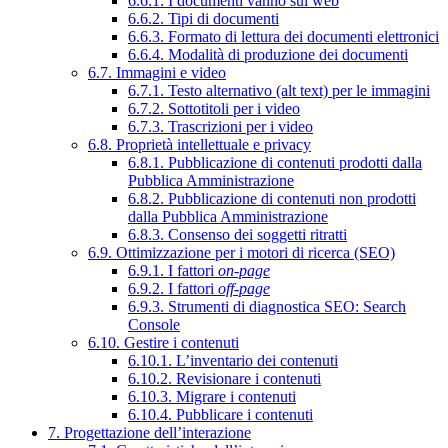
6.6.1. I documenti vanno sul web
6.6.2. Tipi di documenti
6.6.3. Formato di lettura dei documenti elettronici
6.6.4. Modalità di produzione dei documenti
6.7. Immagini e video
6.7.1. Testo alternativo (alt text) per le immagini
6.7.2. Sottotitoli per i video
6.7.3. Trascrizioni per i video
6.8. Proprietà intellettuale e privacy
6.8.1. Pubblicazione di contenuti prodotti dalla
Pubblica Amministrazione
6.8.2. Pubblicazione di contenuti non prodotti
dalla Pubblica Amministrazione
6.8.3. Consenso dei soggetti ritratti
6.9. Ottimizzazione per i motori di ricerca (SEO)
6.9.1. I fattori
on-page
6.9.2. I fattori
off-page
6.9.3. Strumenti di diagnostica SEO: Search
Console
6.10. Gestire i contenuti
6.10.1. L’inventario dei contenuti
6.10.2. Revisionare i contenuti
6.10.3. Migrare i contenuti
6.10.4. Pubblicare i contenuti
7. Progettazione dell’interazione