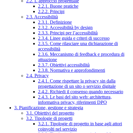
2.2. L’approccio progettuale
2.2.1. Buone pratiche
2.2.2. Principi
2.3. Accessibilità
2.3.1. Definizione
2.3.2. Accessibilità by design
2.3.3. Principi per l’accessibilità
2.3.4. Linee guida e criteri di successo
2.3.5. Come rilasciare una dichiarazione di
accessibilità
2.3.6. Meccanismo di feedback e procedura di
attuazione
2.3.7. Obiettivi accessibilità
2.3.8. Normativa e approfondimenti
2.4. Privacy
2.4.1. Come rispettare la privacy sin dalla
progettazione di un sito o servizio digitale
2.4.2. Richiedi il consenso quando necessario
2.4.3. Le basi del sito web: architettura,
informativa privacy, riferimenti DPO
3. Pianificazione, gestione e strategia
3.1. Obiettivi del progetto
3.2. Tipologie di progetti
3.2.1. Tipologie di progetto in base agli attori
coinvolti nel servizio