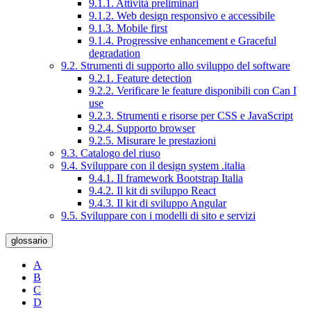
9.1.1. Attività preliminari
9.1.2. Web design responsivo e accessibile
9.1.3. Mobile first
9.1.4. Progressive enhancement e Graceful
degradation
9.2. Strumenti di supporto allo sviluppo del software
9.2.1. Feature detection
9.2.2. Verificare le feature disponibili con Can I
use
9.2.3. Strumenti e risorse per CSS e JavaScript
9.2.4. Supporto browser
9.2.5. Misurare le prestazioni
9.3. Catalogo del riuso
9.4. Sviluppare con il design system .italia
9.4.1. Il framework Bootstrap Italia
9.4.2. Il kit di sviluppo React
9.4.3. Il kit di sviluppo Angular
9.5. Sviluppare con i modelli di sito e servizi
glossario
A
B
C
D