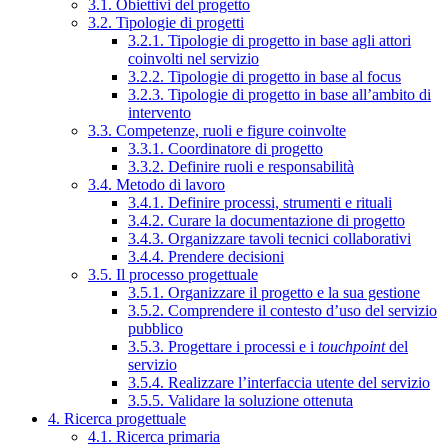
3.1. Obiettivi del progetto
3.2. Tipologie di progetti
3.2.1. Tipologie di progetto in base agli attori
coinvolti nel servizio
3.2.2. Tipologie di progetto in base al focus
3.2.3. Tipologie di progetto in base all’ambito di
intervento
3.3. Competenze, ruoli e figure coinvolte
3.3.1. Coordinatore di progetto
3.3.2. Definire ruoli e responsabilità
3.4. Metodo di lavoro
3.4.1. Definire processi, strumenti e rituali
3.4.2. Curare la documentazione di progetto
3.4.3. Organizzare tavoli tecnici collaborativi
3.4.4. Prendere decisioni
3.5. Il processo progettuale
3.5.1. Organizzare il progetto e la sua gestione
3.5.2. Comprendere il contesto d’uso del servizio
pubblico
3.5.3. Progettare i processi e i
touchpoint
del
servizio
3.5.4. Realizzare l’interfaccia utente del servizio
3.5.5. Validare la soluzione ottenuta
4. Ricerca progettuale
4.1. Ricerca primaria