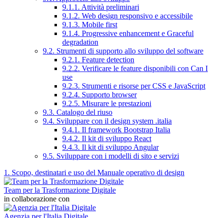
9.1.1. Attività preliminari
9.1.2. Web design responsivo e accessibile
9.1.3. Mobile first
9.1.4. Progressive enhancement e Graceful
degradation
9.2. Strumenti di supporto allo sviluppo del software
9.2.1. Feature detection
9.2.2. Verificare le feature disponibili con Can I
use
9.2.3. Strumenti e risorse per CSS e JavaScript
9.2.4. Supporto browser
9.2.5. Misurare le prestazioni
9.3. Catalogo del riuso
9.4. Sviluppare con il design system .italia
9.4.1. Il framework Bootstrap Italia
9.4.2. Il kit di sviluppo React
9.4.3. Il kit di sviluppo Angular
9.5. Sviluppare con i modelli di sito e servizi
1. Scopo, destinatari e uso del Manuale operativo di design
Team per la Trasformazione Digitale
in collaborazione con
Agenzia per l'Italia Digitale