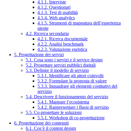
4.1.1. Interviste
4.1.2. Questionari
4.1.3. Test di usabilità
4.1.4. Web analytics
4.1.5. Strumenti di mappatura dell’esperienza
utente
4.2. Ricerca secondaria
4.2.1. Ricerca documentale
4.2.2. Analisi benchmark
4.2.3. Valutazione euristica
5. Progettazione dei servizi
5.1. Cosa sono i servizi e il service design
5.2. Progettare servizi pubblici digitali
5.3. Definire il modello di servizio
5.3.1. Identificare gli attori coinvolti
5.3.2. Formulare la proposta di valore
5.3.3. Inquadrare gli elementi costitutivi del
servizio
5.4. Descrivere il funzionamento del servizio
5.4.1. Mappare l’ecosistema
5.4.2. Rappresentare i flussi di servizio
5.5. Co-progettare le soluzioni
5.5.1. Workshop di co-progettazione
6. Progettazione dei contenuti
6.1. Cos’è il content design