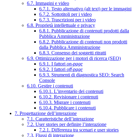
6.7. Immagini e video
6.7.1. Testo alternativo (alt text) per le immagini
6.7.2. Sottotitoli per i video
6.7.3. Trascrizioni per i video
6.8. Proprietà intellettuale e privacy
6.8.1. Pubblicazione di contenuti prodotti dalla
Pubblica Amministrazione
6.8.2. Pubblicazione di contenuti non prodotti
dalla Pubblica Amministrazione
6.8.3. Consenso dei soggetti ritratti
6.9. Ottimizzazione per i motori di ricerca (SEO)
6.9.1. I fattori
on-page
6.9.2. I fattori
off-page
6.9.3. Strumenti di diagnostica SEO: Search
Console
6.10. Gestire i contenuti
6.10.1. L’inventario dei contenuti
6.10.2. Revisionare i contenuti
6.10.3. Migrare i contenuti
6.10.4. Pubblicare i contenuti
7. Progettazione dell’interazione
7.1. Caratteristiche dell’interazione
7.2. User stories per definire l’interazione
7.2.1. Differenza tra scenari e user stories
7.3. Flussi di interazione