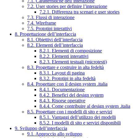
7.1. Caratteristiche dell’interazione
7.2. User stories per definire l’interazione
7.2.1. Differenza tra scenari e user stories
7.3. Flussi di interazione
7.4. Wireframe
7.5. Prototipi interattivi
8. Progettazione dell’interfaccia
8.1. Obiettivi dell’interfaccia
8.2. Elementi dell’interfaccia
8.2.1. Elementi di composizione
8.2.2. Elementi interattivi
8.2.3. Elementi testuali (microtesti)
8.3. Progettare e costruire in alta fedeltà
8.3.1. Layout di pagina
8.3.2. Prototipi in alta fedeltà
8.4. Progettare con il design system .italia
8.4.1. Documentazione
8.4.2. Benefici del design system
8.4.3. Risorse operative
8.4.4. Come contribuire al design system .italia
8.5. Progettare con i modelli di sito e servizi
8.5.1. Vantaggi dell’utilizzo dei modelli
8.5.2. I modelli di sito e servizi disponibili
9. Sviluppo dell’interfaccia
9.1. Approccio allo sviluppo