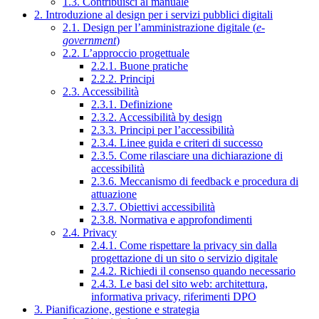
1.3. Contribuisci al manuale
2. Introduzione al design per i servizi pubblici digitali
2.1. Design per l’amministrazione digitale (
e-
government
)
2.2. L’approccio progettuale
2.2.1. Buone pratiche
2.2.2. Principi
2.3. Accessibilità
2.3.1. Definizione
2.3.2. Accessibilità by design
2.3.3. Principi per l’accessibilità
2.3.4. Linee guida e criteri di successo
2.3.5. Come rilasciare una dichiarazione di
accessibilità
2.3.6. Meccanismo di feedback e procedura di
attuazione
2.3.7. Obiettivi accessibilità
2.3.8. Normativa e approfondimenti
2.4. Privacy
2.4.1. Come rispettare la privacy sin dalla
progettazione di un sito o servizio digitale
2.4.2. Richiedi il consenso quando necessario
2.4.3. Le basi del sito web: architettura,
informativa privacy, riferimenti DPO
3. Pianificazione, gestione e strategia