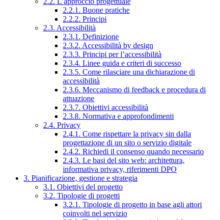
2.2. L’approccio progettuale
2.2.1. Buone pratiche
2.2.2. Principi
2.3. Accessibilità
2.3.1. Definizione
2.3.2. Accessibilità by design
2.3.3. Principi per l’accessibilità
2.3.4. Linee guida e criteri di successo
2.3.5. Come rilasciare una dichiarazione di
accessibilità
2.3.6. Meccanismo di feedback e procedura di
attuazione
2.3.7. Obiettivi accessibilità
2.3.8. Normativa e approfondimenti
2.4. Privacy
2.4.1. Come rispettare la privacy sin dalla
progettazione di un sito o servizio digitale
2.4.2. Richiedi il consenso quando necessario
2.4.3. Le basi del sito web: architettura,
informativa privacy, riferimenti DPO
3. Pianificazione, gestione e strategia
3.1. Obiettivi del progetto
3.2. Tipologie di progetti
3.2.1. Tipologie di progetto in base agli attori
coinvolti nel servizio