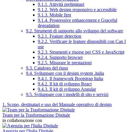
9.1.1. Attività preliminari
9.1.2. Web design responsivo e accessibile
9.1.3. Mobile first
9.1.4. Progressive enhancement e Graceful
degradation
9.2. Strumenti di supporto allo sviluppo del software
9.2.1. Feature detection
9.2.2. Verificare le feature disponibili con Can I
use
9.2.3. Strumenti e risorse per CSS e JavaScript
9.2.4. Supporto browser
9.2.5. Misurare le prestazioni
9.3. Catalogo del riuso
9.4. Sviluppare con il design system .italia
9.4.1. Il framework Bootstrap Italia
9.4.2. Il kit di sviluppo React
9.4.3. Il kit di sviluppo Angular
9.5. Sviluppare con i modelli di sito e servizi
1. Scopo, destinatari e uso del Manuale operativo di design
Team per la Trasformazione Digitale
in collaborazione con
Agenzia per l'Italia Digitale