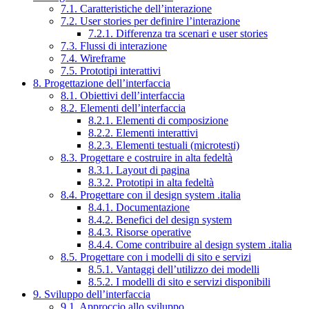
7.1. Caratteristiche dell’interazione
7.2. User stories per definire l’interazione
7.2.1. Differenza tra scenari e user stories
7.3. Flussi di interazione
7.4. Wireframe
7.5. Prototipi interattivi
8. Progettazione dell’interfaccia
8.1. Obiettivi dell’interfaccia
8.2. Elementi dell’interfaccia
8.2.1. Elementi di composizione
8.2.2. Elementi interattivi
8.2.3. Elementi testuali (microtesti)
8.3. Progettare e costruire in alta fedeltà
8.3.1. Layout di pagina
8.3.2. Prototipi in alta fedeltà
8.4. Progettare con il design system .italia
8.4.1. Documentazione
8.4.2. Benefici del design system
8.4.3. Risorse operative
8.4.4. Come contribuire al design system .italia
8.5. Progettare con i modelli di sito e servizi
8.5.1. Vantaggi dell’utilizzo dei modelli
8.5.2. I modelli di sito e servizi disponibili
9. Sviluppo dell’interfaccia
9.1. Approccio allo sviluppo