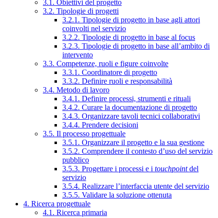
3.1. Obiettivi del progetto
3.2. Tipologie di progetti
3.2.1. Tipologie di progetto in base agli attori
coinvolti nel servizio
3.2.2. Tipologie di progetto in base al focus
3.2.3. Tipologie di progetto in base all’ambito di
intervento
3.3. Competenze, ruoli e figure coinvolte
3.3.1. Coordinatore di progetto
3.3.2. Definire ruoli e responsabilità
3.4. Metodo di lavoro
3.4.1. Definire processi, strumenti e rituali
3.4.2. Curare la documentazione di progetto
3.4.3. Organizzare tavoli tecnici collaborativi
3.4.4. Prendere decisioni
3.5. Il processo progettuale
3.5.1. Organizzare il progetto e la sua gestione
3.5.2. Comprendere il contesto d’uso del servizio
pubblico
3.5.3. Progettare i processi e i
touchpoint
del
servizio
3.5.4. Realizzare l’interfaccia utente del servizio
3.5.5. Validare la soluzione ottenuta
4. Ricerca progettuale
4.1. Ricerca primaria