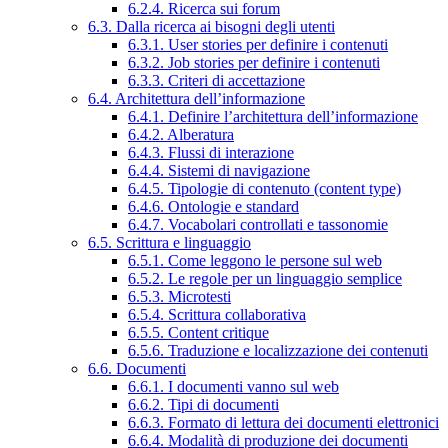
6.2.4. Ricerca sui forum
6.3. Dalla ricerca ai bisogni degli utenti
6.3.1. User stories per definire i contenuti
6.3.2. Job stories per definire i contenuti
6.3.3. Criteri di accettazione
6.4. Architettura dell’informazione
6.4.1. Definire l’architettura dell’informazione
6.4.2. Alberatura
6.4.3. Flussi di interazione
6.4.4. Sistemi di navigazione
6.4.5. Tipologie di contenuto (content type)
6.4.6. Ontologie e standard
6.4.7. Vocabolari controllati e tassonomie
6.5. Scrittura e linguaggio
6.5.1. Come leggono le persone sul web
6.5.2. Le regole per un linguaggio semplice
6.5.3. Microtesti
6.5.4. Scrittura collaborativa
6.5.5. Content critique
6.5.6. Traduzione e localizzazione dei contenuti
6.6. Documenti
6.6.1. I documenti vanno sul web
6.6.2. Tipi di documenti
6.6.3. Formato di lettura dei documenti elettronici
6.6.4. Modalità di produzione dei documenti