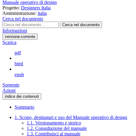
Manuale operativo di design
Progetto:
Designers Italia
Amministrazione:
italia
Cerca nel documento
Cerca nel documento
Informazioni
versione-corrente
Scarica
pdf
html
epub
Sorgente
Azioni
indice dei contenuti
Sommario
1. Scopo, destinatari e uso del Manuale operativo di design
1.1. Versionamento e storico
1.2. Consultazione del manuale
1.3. Contribuisci al manuale