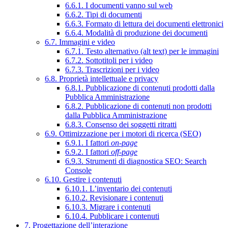
6.6.1. I documenti vanno sul web
6.6.2. Tipi di documenti
6.6.3. Formato di lettura dei documenti elettronici
6.6.4. Modalità di produzione dei documenti
6.7. Immagini e video
6.7.1. Testo alternativo (alt text) per le immagini
6.7.2. Sottotitoli per i video
6.7.3. Trascrizioni per i video
6.8. Proprietà intellettuale e privacy
6.8.1. Pubblicazione di contenuti prodotti dalla
Pubblica Amministrazione
6.8.2. Pubblicazione di contenuti non prodotti
dalla Pubblica Amministrazione
6.8.3. Consenso dei soggetti ritratti
6.9. Ottimizzazione per i motori di ricerca (SEO)
6.9.1. I fattori
on-page
6.9.2. I fattori
off-page
6.9.3. Strumenti di diagnostica SEO: Search
Console
6.10. Gestire i contenuti
6.10.1. L’inventario dei contenuti
6.10.2. Revisionare i contenuti
6.10.3. Migrare i contenuti
6.10.4. Pubblicare i contenuti
7. Progettazione dell’interazione