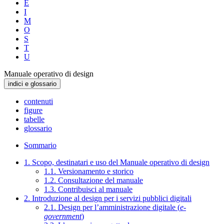
E
I
M
O
S
T
U
Manuale operativo di design
indici e glossario
contenuti
figure
tabelle
glossario
Sommario
1. Scopo, destinatari e uso del Manuale operativo di design
1.1. Versionamento e storico
1.2. Consultazione del manuale
1.3. Contribuisci al manuale
2. Introduzione al design per i servizi pubblici digitali
2.1. Design per l’amministrazione digitale (
e-
government
)