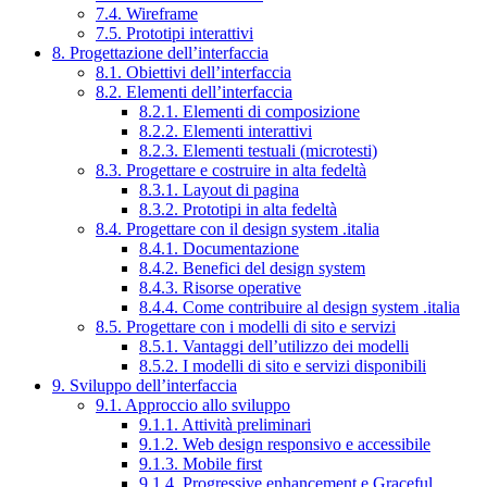
7.4. Wireframe
7.5. Prototipi interattivi
8. Progettazione dell’interfaccia
8.1. Obiettivi dell’interfaccia
8.2. Elementi dell’interfaccia
8.2.1. Elementi di composizione
8.2.2. Elementi interattivi
8.2.3. Elementi testuali (microtesti)
8.3. Progettare e costruire in alta fedeltà
8.3.1. Layout di pagina
8.3.2. Prototipi in alta fedeltà
8.4. Progettare con il design system .italia
8.4.1. Documentazione
8.4.2. Benefici del design system
8.4.3. Risorse operative
8.4.4. Come contribuire al design system .italia
8.5. Progettare con i modelli di sito e servizi
8.5.1. Vantaggi dell’utilizzo dei modelli
8.5.2. I modelli di sito e servizi disponibili
9. Sviluppo dell’interfaccia
9.1. Approccio allo sviluppo
9.1.1. Attività preliminari
9.1.2. Web design responsivo e accessibile
9.1.3. Mobile first
9.1.4. Progressive enhancement e Graceful