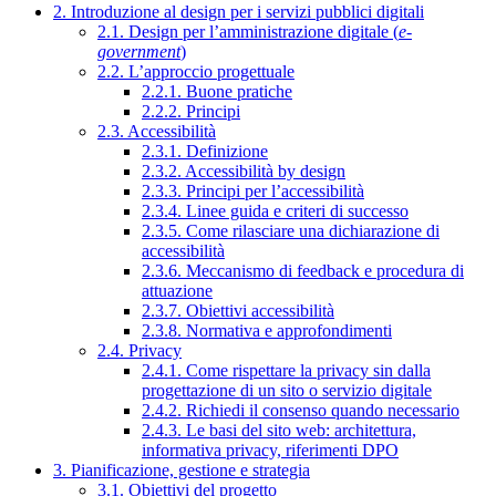
2. Introduzione al design per i servizi pubblici digitali
2.1. Design per l’amministrazione digitale (
e-
government
)
2.2. L’approccio progettuale
2.2.1. Buone pratiche
2.2.2. Principi
2.3. Accessibilità
2.3.1. Definizione
2.3.2. Accessibilità by design
2.3.3. Principi per l’accessibilità
2.3.4. Linee guida e criteri di successo
2.3.5. Come rilasciare una dichiarazione di
accessibilità
2.3.6. Meccanismo di feedback e procedura di
attuazione
2.3.7. Obiettivi accessibilità
2.3.8. Normativa e approfondimenti
2.4. Privacy
2.4.1. Come rispettare la privacy sin dalla
progettazione di un sito o servizio digitale
2.4.2. Richiedi il consenso quando necessario
2.4.3. Le basi del sito web: architettura,
informativa privacy, riferimenti DPO
3. Pianificazione, gestione e strategia
3.1. Obiettivi del progetto