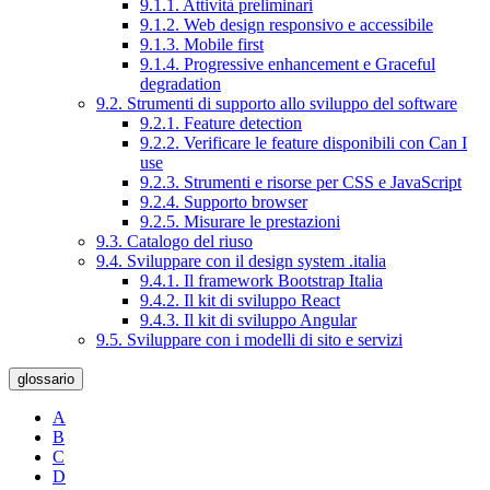
9.1.1. Attività preliminari
9.1.2. Web design responsivo e accessibile
9.1.3. Mobile first
9.1.4. Progressive enhancement e Graceful
degradation
9.2. Strumenti di supporto allo sviluppo del software
9.2.1. Feature detection
9.2.2. Verificare le feature disponibili con Can I
use
9.2.3. Strumenti e risorse per CSS e JavaScript
9.2.4. Supporto browser
9.2.5. Misurare le prestazioni
9.3. Catalogo del riuso
9.4. Sviluppare con il design system .italia
9.4.1. Il framework Bootstrap Italia
9.4.2. Il kit di sviluppo React
9.4.3. Il kit di sviluppo Angular
9.5. Sviluppare con i modelli di sito e servizi
glossario
A
B
C
D