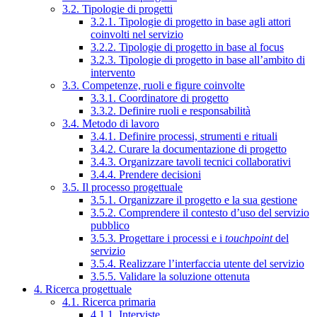
3.2. Tipologie di progetti
3.2.1. Tipologie di progetto in base agli attori
coinvolti nel servizio
3.2.2. Tipologie di progetto in base al focus
3.2.3. Tipologie di progetto in base all’ambito di
intervento
3.3. Competenze, ruoli e figure coinvolte
3.3.1. Coordinatore di progetto
3.3.2. Definire ruoli e responsabilità
3.4. Metodo di lavoro
3.4.1. Definire processi, strumenti e rituali
3.4.2. Curare la documentazione di progetto
3.4.3. Organizzare tavoli tecnici collaborativi
3.4.4. Prendere decisioni
3.5. Il processo progettuale
3.5.1. Organizzare il progetto e la sua gestione
3.5.2. Comprendere il contesto d’uso del servizio
pubblico
3.5.3. Progettare i processi e i
touchpoint
del
servizio
3.5.4. Realizzare l’interfaccia utente del servizio
3.5.5. Validare la soluzione ottenuta
4. Ricerca progettuale
4.1. Ricerca primaria
4.1.1. Interviste