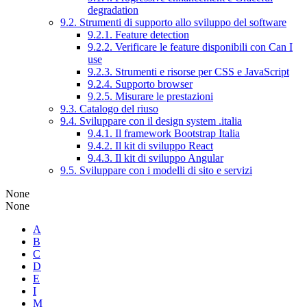
degradation
9.2. Strumenti di supporto allo sviluppo del software
9.2.1. Feature detection
9.2.2. Verificare le feature disponibili con Can I
use
9.2.3. Strumenti e risorse per CSS e JavaScript
9.2.4. Supporto browser
9.2.5. Misurare le prestazioni
9.3. Catalogo del riuso
9.4. Sviluppare con il design system .italia
9.4.1. Il framework Bootstrap Italia
9.4.2. Il kit di sviluppo React
9.4.3. Il kit di sviluppo Angular
9.5. Sviluppare con i modelli di sito e servizi
None
None
A
B
C
D
E
I
M