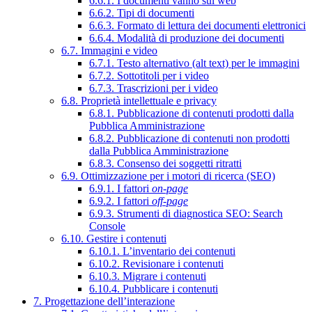
6.6.1. I documenti vanno sul web
6.6.2. Tipi di documenti
6.6.3. Formato di lettura dei documenti elettronici
6.6.4. Modalità di produzione dei documenti
6.7. Immagini e video
6.7.1. Testo alternativo (alt text) per le immagini
6.7.2. Sottotitoli per i video
6.7.3. Trascrizioni per i video
6.8. Proprietà intellettuale e privacy
6.8.1. Pubblicazione di contenuti prodotti dalla
Pubblica Amministrazione
6.8.2. Pubblicazione di contenuti non prodotti
dalla Pubblica Amministrazione
6.8.3. Consenso dei soggetti ritratti
6.9. Ottimizzazione per i motori di ricerca (SEO)
6.9.1. I fattori
on-page
6.9.2. I fattori
off-page
6.9.3. Strumenti di diagnostica SEO: Search
Console
6.10. Gestire i contenuti
6.10.1. L’inventario dei contenuti
6.10.2. Revisionare i contenuti
6.10.3. Migrare i contenuti
6.10.4. Pubblicare i contenuti
7. Progettazione dell’interazione