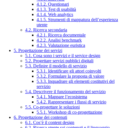
4.1.2. Questionari
4.1.3. Test di usabilità
4.1.4. Web analytics
4.1.5. Strumenti di mappatura dell’esperienza
utente
4.2. Ricerca secondaria
4.2.1. Ricerca documentale
4.2.2. Analisi benchmark
4.2.3. Valutazione euristica
5. Progettazione dei servizi
5.1. Cosa sono i servizi e il service design
5.2. Progettare servizi pubblici digitali
5.3. Definire il modello di servizio
5.3.1. Identificare gli attori coinvolti
5.3.2. Formulare la proposta di valore
5.3.3. Inquadrare gli elementi costitutivi del
servizio
5.4. Descrivere il funzionamento del servizio
5.4.1. Mappare l’ecosistema
5.4.2. Rappresentare i flussi di servizio
5.5. Co-progettare le soluzioni
5.5.1. Workshop di co-progettazione
6. Progettazione dei contenuti
6.1. Cos’è il content design
6.2. Ricerca utente sui contenuti e il linguaggio