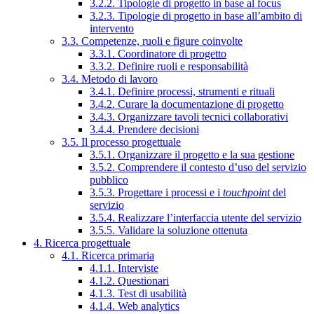
3.2.2. Tipologie di progetto in base al focus
3.2.3. Tipologie di progetto in base all’ambito di
intervento
3.3. Competenze, ruoli e figure coinvolte
3.3.1. Coordinatore di progetto
3.3.2. Definire ruoli e responsabilità
3.4. Metodo di lavoro
3.4.1. Definire processi, strumenti e rituali
3.4.2. Curare la documentazione di progetto
3.4.3. Organizzare tavoli tecnici collaborativi
3.4.4. Prendere decisioni
3.5. Il processo progettuale
3.5.1. Organizzare il progetto e la sua gestione
3.5.2. Comprendere il contesto d’uso del servizio
pubblico
3.5.3. Progettare i processi e i
touchpoint
del
servizio
3.5.4. Realizzare l’interfaccia utente del servizio
3.5.5. Validare la soluzione ottenuta
4. Ricerca progettuale
4.1. Ricerca primaria
4.1.1. Interviste
4.1.2. Questionari
4.1.3. Test di usabilità
4.1.4. Web analytics