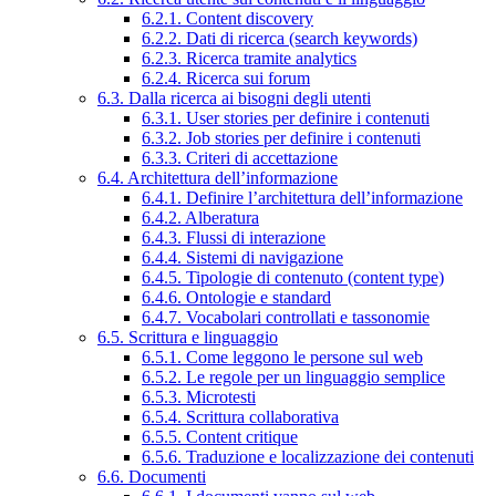
6.2.1. Content discovery
6.2.2. Dati di ricerca (search keywords)
6.2.3. Ricerca tramite analytics
6.2.4. Ricerca sui forum
6.3. Dalla ricerca ai bisogni degli utenti
6.3.1. User stories per definire i contenuti
6.3.2. Job stories per definire i contenuti
6.3.3. Criteri di accettazione
6.4. Architettura dell’informazione
6.4.1. Definire l’architettura dell’informazione
6.4.2. Alberatura
6.4.3. Flussi di interazione
6.4.4. Sistemi di navigazione
6.4.5. Tipologie di contenuto (content type)
6.4.6. Ontologie e standard
6.4.7. Vocabolari controllati e tassonomie
6.5. Scrittura e linguaggio
6.5.1. Come leggono le persone sul web
6.5.2. Le regole per un linguaggio semplice
6.5.3. Microtesti
6.5.4. Scrittura collaborativa
6.5.5. Content critique
6.5.6. Traduzione e localizzazione dei contenuti
6.6. Documenti