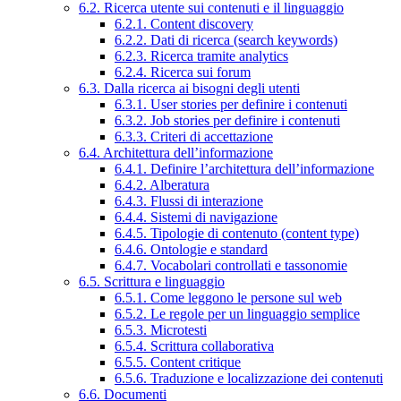
6.2. Ricerca utente sui contenuti e il linguaggio
6.2.1. Content discovery
6.2.2. Dati di ricerca (search keywords)
6.2.3. Ricerca tramite analytics
6.2.4. Ricerca sui forum
6.3. Dalla ricerca ai bisogni degli utenti
6.3.1. User stories per definire i contenuti
6.3.2. Job stories per definire i contenuti
6.3.3. Criteri di accettazione
6.4. Architettura dell’informazione
6.4.1. Definire l’architettura dell’informazione
6.4.2. Alberatura
6.4.3. Flussi di interazione
6.4.4. Sistemi di navigazione
6.4.5. Tipologie di contenuto (content type)
6.4.6. Ontologie e standard
6.4.7. Vocabolari controllati e tassonomie
6.5. Scrittura e linguaggio
6.5.1. Come leggono le persone sul web
6.5.2. Le regole per un linguaggio semplice
6.5.3. Microtesti
6.5.4. Scrittura collaborativa
6.5.5. Content critique
6.5.6. Traduzione e localizzazione dei contenuti
6.6. Documenti