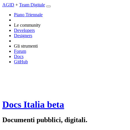
AGID
+
Team Digitale
Piano Triennale
Le community
Developers
Designers
Gli strumenti
Forum
Docs
GitHub
Docs Italia
beta
Documenti pubblici, digitali.