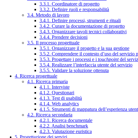
3.3.1. Coordinatore di progetto
3.3.2. Definire ruoli e responsabilità
3.4. Metodo di lavoro
3.4.1. Definire processi, strumenti e rituali
3.4.2. Curare la documentazione di progetto
3.4.3. Organizzare tavoli tecnici collaborativi
3.4.4. Prendere decisioni
3.5. Il processo progettuale
3.5.1. Organizzare il progetto e la sua gestione
3.5.2. Comprendere il contesto d’uso del servizio 
3.5.3. Progettare i processi e i
touchpoint
del servi
3.5.4. Realizzare l’interfaccia utente del servizio
3.5.5. Validare la soluzione ottenuta
4. Ricerca progettuale
4.1. Ricerca primaria
4.1.1. Interviste
4.1.2. Questionari
4.1.3. Test di usabilità
4.1.4. Web analytics
4.1.5. Strumenti di mappatura dell’esperienza uten
4.2. Ricerca secondaria
4.2.1. Ricerca documentale
4.2.2. Analisi benchmark
4.2.3. Valutazione euristica
5. Progettazione dei servizi