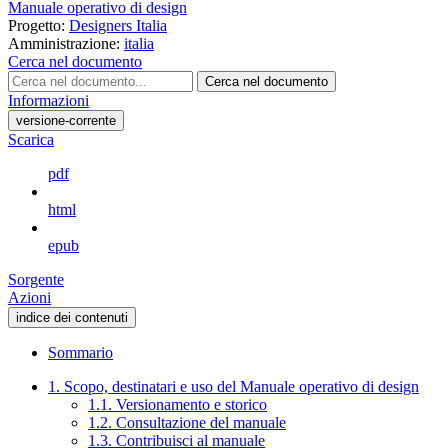
Manuale operativo di design
Progetto:
Designers Italia
Amministrazione:
italia
Cerca nel documento
Cerca nel documento
Informazioni
versione-corrente
Scarica
pdf
html
epub
Sorgente
Azioni
indice dei contenuti
Sommario
1. Scopo, destinatari e uso del Manuale operativo di design
1.1. Versionamento e storico
1.2. Consultazione del manuale
1.3. Contribuisci al manuale