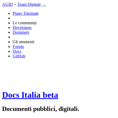
AGID
+
Team Digitale
Piano Triennale
Le community
Developers
Designers
Gli strumenti
Forum
Docs
GitHub
Docs Italia
beta
Documenti pubblici, digitali.