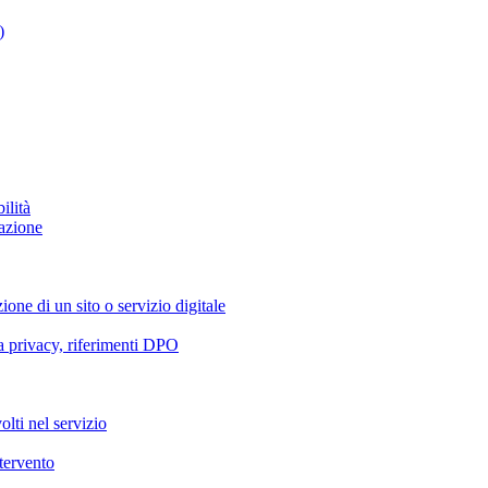
)
ilità
azione
ione di un sito o servizio digitale
va privacy, riferimenti DPO
olti nel servizio
ntervento