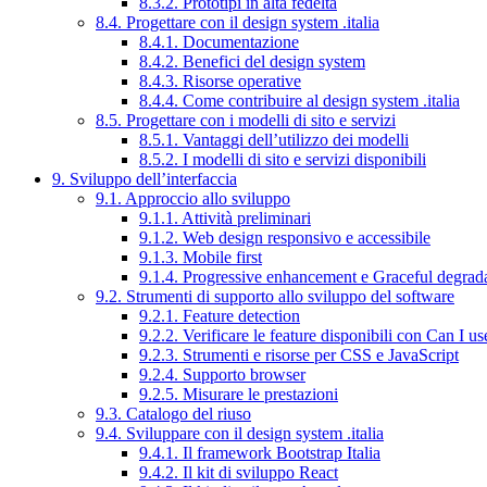
8.3.2. Prototipi in alta fedeltà
8.4. Progettare con il design system .italia
8.4.1. Documentazione
8.4.2. Benefici del design system
8.4.3. Risorse operative
8.4.4. Come contribuire al design system .italia
8.5. Progettare con i modelli di sito e servizi
8.5.1. Vantaggi dell’utilizzo dei modelli
8.5.2. I modelli di sito e servizi disponibili
9. Sviluppo dell’interfaccia
9.1. Approccio allo sviluppo
9.1.1. Attività preliminari
9.1.2. Web design responsivo e accessibile
9.1.3. Mobile first
9.1.4. Progressive enhancement e Graceful degrad
9.2. Strumenti di supporto allo sviluppo del software
9.2.1. Feature detection
9.2.2. Verificare le feature disponibili con Can I us
9.2.3. Strumenti e risorse per CSS e JavaScript
9.2.4. Supporto browser
9.2.5. Misurare le prestazioni
9.3. Catalogo del riuso
9.4. Sviluppare con il design system .italia
9.4.1. Il framework Bootstrap Italia
9.4.2. Il kit di sviluppo React