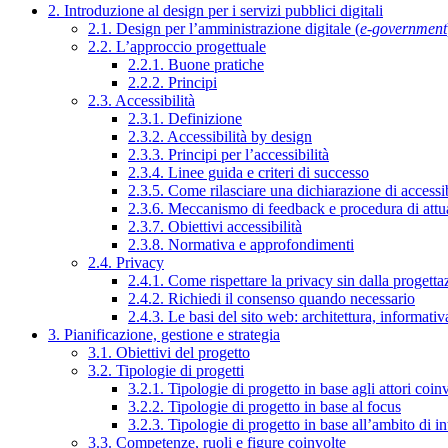
2. Introduzione al design per i servizi pubblici digitali
2.1. Design per l’amministrazione digitale (
e-government
2.2. L’approccio progettuale
2.2.1. Buone pratiche
2.2.2. Principi
2.3. Accessibilità
2.3.1. Definizione
2.3.2. Accessibilità by design
2.3.3. Principi per l’accessibilità
2.3.4. Linee guida e criteri di successo
2.3.5. Come rilasciare una dichiarazione di accessib
2.3.6. Meccanismo di feedback e procedura di attu
2.3.7. Obiettivi accessibilità
2.3.8. Normativa e approfondimenti
2.4. Privacy
2.4.1. Come rispettare la privacy sin dalla progettaz
2.4.2. Richiedi il consenso quando necessario
2.4.3. Le basi del sito web: architettura, informati
3. Pianificazione, gestione e strategia
3.1. Obiettivi del progetto
3.2. Tipologie di progetti
3.2.1. Tipologie di progetto in base agli attori coinv
3.2.2. Tipologie di progetto in base al focus
3.2.3. Tipologie di progetto in base all’ambito di i
3.3. Competenze, ruoli e figure coinvolte