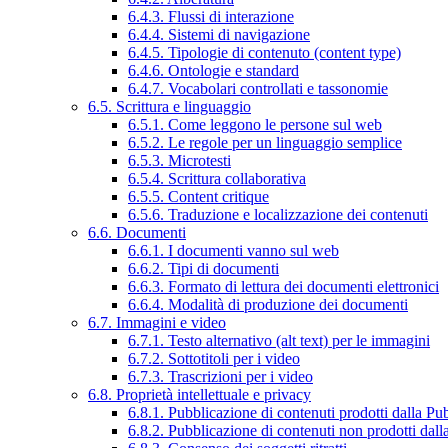
6.4.3. Flussi di interazione
6.4.4. Sistemi di navigazione
6.4.5. Tipologie di contenuto (content type)
6.4.6. Ontologie e standard
6.4.7. Vocabolari controllati e tassonomie
6.5. Scrittura e linguaggio
6.5.1. Come leggono le persone sul web
6.5.2. Le regole per un linguaggio semplice
6.5.3. Microtesti
6.5.4. Scrittura collaborativa
6.5.5. Content critique
6.5.6. Traduzione e localizzazione dei contenuti
6.6. Documenti
6.6.1. I documenti vanno sul web
6.6.2. Tipi di documenti
6.6.3. Formato di lettura dei documenti elettronici
6.6.4. Modalità di produzione dei documenti
6.7. Immagini e video
6.7.1. Testo alternativo (alt text) per le immagini
6.7.2. Sottotitoli per i video
6.7.3. Trascrizioni per i video
6.8. Proprietà intellettuale e privacy
6.8.1. Pubblicazione di contenuti prodotti dalla P
6.8.2. Pubblicazione di contenuti non prodotti dal