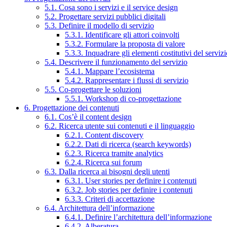
5.1. Cosa sono i servizi e il service design
5.2. Progettare servizi pubblici digitali
5.3. Definire il modello di servizio
5.3.1. Identificare gli attori coinvolti
5.3.2. Formulare la proposta di valore
5.3.3. Inquadrare gli elementi costitutivi del serviz
5.4. Descrivere il funzionamento del servizio
5.4.1. Mappare l’ecosistema
5.4.2. Rappresentare i flussi di servizio
5.5. Co-progettare le soluzioni
5.5.1. Workshop di co-progettazione
6. Progettazione dei contenuti
6.1. Cos’è il content design
6.2. Ricerca utente sui contenuti e il linguaggio
6.2.1. Content discovery
6.2.2. Dati di ricerca (search keywords)
6.2.3. Ricerca tramite analytics
6.2.4. Ricerca sui forum
6.3. Dalla ricerca ai bisogni degli utenti
6.3.1. User stories per definire i contenuti
6.3.2. Job stories per definire i contenuti
6.3.3. Criteri di accettazione
6.4. Architettura dell’informazione
6.4.1. Definire l’architettura dell’informazione
6.4.2. Alberatura