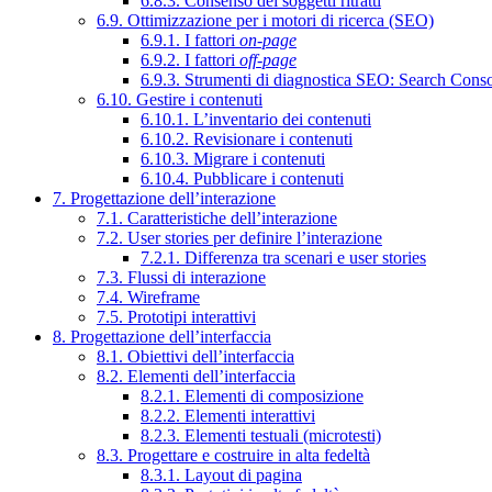
6.8.3. Consenso dei soggetti ritratti
6.9. Ottimizzazione per i motori di ricerca (SEO)
6.9.1. I fattori
on-page
6.9.2. I fattori
off-page
6.9.3. Strumenti di diagnostica SEO: Search Cons
6.10. Gestire i contenuti
6.10.1. L’inventario dei contenuti
6.10.2. Revisionare i contenuti
6.10.3. Migrare i contenuti
6.10.4. Pubblicare i contenuti
7. Progettazione dell’interazione
7.1. Caratteristiche dell’interazione
7.2. User stories per definire l’interazione
7.2.1. Differenza tra scenari e user stories
7.3. Flussi di interazione
7.4. Wireframe
7.5. Prototipi interattivi
8. Progettazione dell’interfaccia
8.1. Obiettivi dell’interfaccia
8.2. Elementi dell’interfaccia
8.2.1. Elementi di composizione
8.2.2. Elementi interattivi
8.2.3. Elementi testuali (microtesti)
8.3. Progettare e costruire in alta fedeltà
8.3.1. Layout di pagina