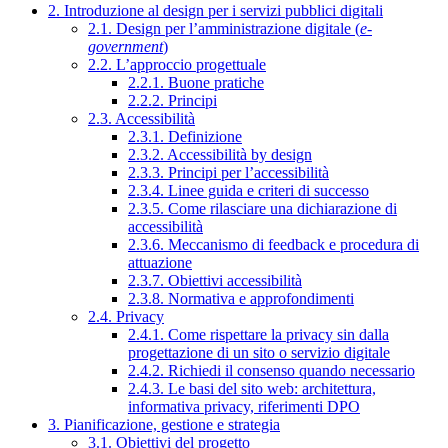
2. Introduzione al design per i servizi pubblici digitali
2.1. Design per l’amministrazione digitale (
e-
government
)
2.2. L’approccio progettuale
2.2.1. Buone pratiche
2.2.2. Principi
2.3. Accessibilità
2.3.1. Definizione
2.3.2. Accessibilità by design
2.3.3. Principi per l’accessibilità
2.3.4. Linee guida e criteri di successo
2.3.5. Come rilasciare una dichiarazione di
accessibilità
2.3.6. Meccanismo di feedback e procedura di
attuazione
2.3.7. Obiettivi accessibilità
2.3.8. Normativa e approfondimenti
2.4. Privacy
2.4.1. Come rispettare la privacy sin dalla
progettazione di un sito o servizio digitale
2.4.2. Richiedi il consenso quando necessario
2.4.3. Le basi del sito web: architettura,
informativa privacy, riferimenti DPO
3. Pianificazione, gestione e strategia
3.1. Obiettivi del progetto