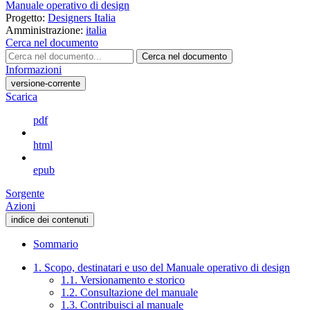
Manuale operativo di design
Progetto:
Designers Italia
Amministrazione:
italia
Cerca nel documento
Cerca nel documento
Informazioni
versione-corrente
Scarica
pdf
html
epub
Sorgente
Azioni
indice dei contenuti
Sommario
1. Scopo, destinatari e uso del Manuale operativo di design
1.1. Versionamento e storico
1.2. Consultazione del manuale
1.3. Contribuisci al manuale