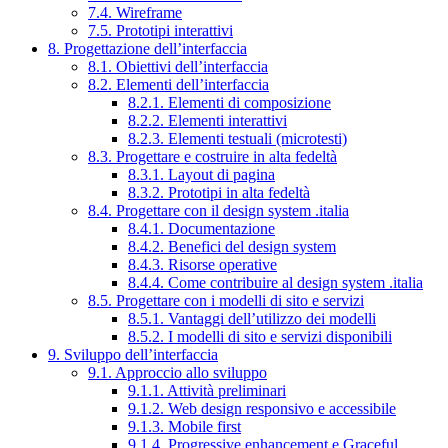
7.4. Wireframe
7.5. Prototipi interattivi
8. Progettazione dell’interfaccia
8.1. Obiettivi dell’interfaccia
8.2. Elementi dell’interfaccia
8.2.1. Elementi di composizione
8.2.2. Elementi interattivi
8.2.3. Elementi testuali (microtesti)
8.3. Progettare e costruire in alta fedeltà
8.3.1. Layout di pagina
8.3.2. Prototipi in alta fedeltà
8.4. Progettare con il design system .italia
8.4.1. Documentazione
8.4.2. Benefici del design system
8.4.3. Risorse operative
8.4.4. Come contribuire al design system .italia
8.5. Progettare con i modelli di sito e servizi
8.5.1. Vantaggi dell’utilizzo dei modelli
8.5.2. I modelli di sito e servizi disponibili
9. Sviluppo dell’interfaccia
9.1. Approccio allo sviluppo
9.1.1. Attività preliminari
9.1.2. Web design responsivo e accessibile
9.1.3. Mobile first
9.1.4. Progressive enhancement e Graceful