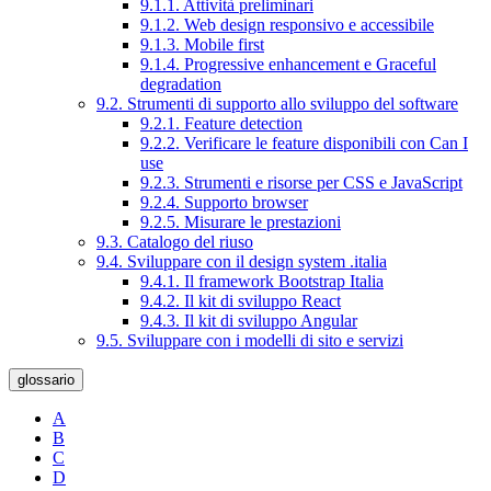
9.1.1. Attività preliminari
9.1.2. Web design responsivo e accessibile
9.1.3. Mobile first
9.1.4. Progressive enhancement e Graceful
degradation
9.2. Strumenti di supporto allo sviluppo del software
9.2.1. Feature detection
9.2.2. Verificare le feature disponibili con Can I
use
9.2.3. Strumenti e risorse per CSS e JavaScript
9.2.4. Supporto browser
9.2.5. Misurare le prestazioni
9.3. Catalogo del riuso
9.4. Sviluppare con il design system .italia
9.4.1. Il framework Bootstrap Italia
9.4.2. Il kit di sviluppo React
9.4.3. Il kit di sviluppo Angular
9.5. Sviluppare con i modelli di sito e servizi
glossario
A
B
C
D