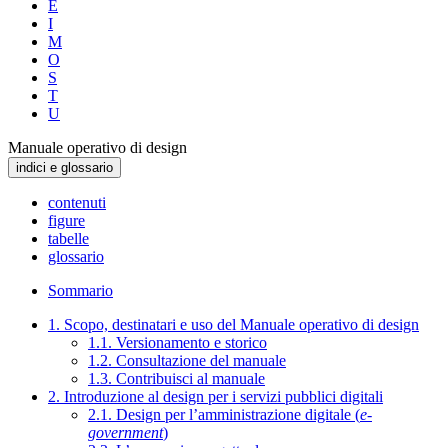
E
I
M
O
S
T
U
Manuale operativo di design
indici e glossario
contenuti
figure
tabelle
glossario
Sommario
1. Scopo, destinatari e uso del Manuale operativo di design
1.1. Versionamento e storico
1.2. Consultazione del manuale
1.3. Contribuisci al manuale
2. Introduzione al design per i servizi pubblici digitali
2.1. Design per l’amministrazione digitale (
e-
government
)