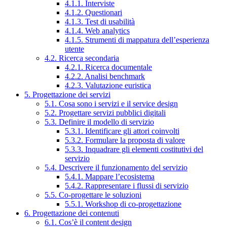
4.1.1. Interviste
4.1.2. Questionari
4.1.3. Test di usabilità
4.1.4. Web analytics
4.1.5. Strumenti di mappatura dell’esperienza
utente
4.2. Ricerca secondaria
4.2.1. Ricerca documentale
4.2.2. Analisi benchmark
4.2.3. Valutazione euristica
5. Progettazione dei servizi
5.1. Cosa sono i servizi e il service design
5.2. Progettare servizi pubblici digitali
5.3. Definire il modello di servizio
5.3.1. Identificare gli attori coinvolti
5.3.2. Formulare la proposta di valore
5.3.3. Inquadrare gli elementi costitutivi del
servizio
5.4. Descrivere il funzionamento del servizio
5.4.1. Mappare l’ecosistema
5.4.2. Rappresentare i flussi di servizio
5.5. Co-progettare le soluzioni
5.5.1. Workshop di co-progettazione
6. Progettazione dei contenuti
6.1. Cos’è il content design