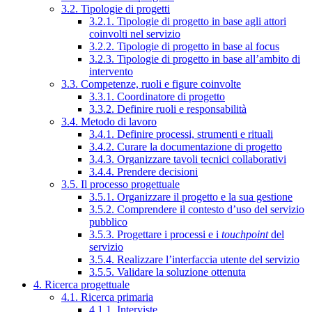
3.2. Tipologie di progetti
3.2.1. Tipologie di progetto in base agli attori
coinvolti nel servizio
3.2.2. Tipologie di progetto in base al focus
3.2.3. Tipologie di progetto in base all’ambito di
intervento
3.3. Competenze, ruoli e figure coinvolte
3.3.1. Coordinatore di progetto
3.3.2. Definire ruoli e responsabilità
3.4. Metodo di lavoro
3.4.1. Definire processi, strumenti e rituali
3.4.2. Curare la documentazione di progetto
3.4.3. Organizzare tavoli tecnici collaborativi
3.4.4. Prendere decisioni
3.5. Il processo progettuale
3.5.1. Organizzare il progetto e la sua gestione
3.5.2. Comprendere il contesto d’uso del servizio
pubblico
3.5.3. Progettare i processi e i
touchpoint
del
servizio
3.5.4. Realizzare l’interfaccia utente del servizio
3.5.5. Validare la soluzione ottenuta
4. Ricerca progettuale
4.1. Ricerca primaria
4.1.1. Interviste