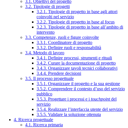
3.1. Obiettivi del progetto
3.2. Tipologie di progetti
3.2.1. Tipologie di progetto in base agli attori
coinvolti nel servizio
3.2.2. Tipologie di progetto in base al focus
3.2.3. Tipologie di progetto in base all’ambito di
intervento
3.3. Competenze, ruoli e figure coinvolte
3.3.1. Coordinatore di progetto
3.3.2. Definire ruoli e responsabilità
3.4. Metodo di lavoro
3.4.1. Definire processi, strumenti e rituali
3.4.2. Curare la documentazione di progetto
3.4.3. Organizzare tavoli tecnici collaborativi
3.4.4. Prendere decisioni
3.5. Il processo progettuale
3.5.1. Organizzare il progetto e la sua gestione
3.5.2. Comprendere il contesto d’uso del servizio
pubblico
3.5.3. Progettare i processi e i
touchpoint
del
servizio
3.5.4. Realizzare l’interfaccia utente del servizio
3.5.5. Validare la soluzione ottenuta
4. Ricerca progettuale
4.1. Ricerca primaria