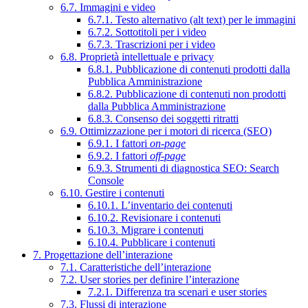
6.7. Immagini e video
6.7.1. Testo alternativo (alt text) per le immagini
6.7.2. Sottotitoli per i video
6.7.3. Trascrizioni per i video
6.8. Proprietà intellettuale e privacy
6.8.1. Pubblicazione di contenuti prodotti dalla
Pubblica Amministrazione
6.8.2. Pubblicazione di contenuti non prodotti
dalla Pubblica Amministrazione
6.8.3. Consenso dei soggetti ritratti
6.9. Ottimizzazione per i motori di ricerca (SEO)
6.9.1. I fattori
on-page
6.9.2. I fattori
off-page
6.9.3. Strumenti di diagnostica SEO: Search
Console
6.10. Gestire i contenuti
6.10.1. L’inventario dei contenuti
6.10.2. Revisionare i contenuti
6.10.3. Migrare i contenuti
6.10.4. Pubblicare i contenuti
7. Progettazione dell’interazione
7.1. Caratteristiche dell’interazione
7.2. User stories per definire l’interazione
7.2.1. Differenza tra scenari e user stories
7.3. Flussi di interazione