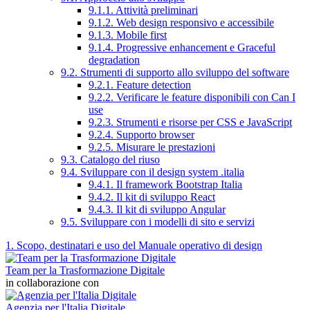
9.1.1. Attività preliminari
9.1.2. Web design responsivo e accessibile
9.1.3. Mobile first
9.1.4. Progressive enhancement e Graceful
degradation
9.2. Strumenti di supporto allo sviluppo del software
9.2.1. Feature detection
9.2.2. Verificare le feature disponibili con Can I
use
9.2.3. Strumenti e risorse per CSS e JavaScript
9.2.4. Supporto browser
9.2.5. Misurare le prestazioni
9.3. Catalogo del riuso
9.4. Sviluppare con il design system .italia
9.4.1. Il framework Bootstrap Italia
9.4.2. Il kit di sviluppo React
9.4.3. Il kit di sviluppo Angular
9.5. Sviluppare con i modelli di sito e servizi
1. Scopo, destinatari e uso del Manuale operativo di design
Team per la Trasformazione Digitale
in collaborazione con
Agenzia per l'Italia Digitale