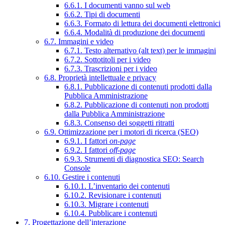
6.6.1. I documenti vanno sul web
6.6.2. Tipi di documenti
6.6.3. Formato di lettura dei documenti elettronici
6.6.4. Modalità di produzione dei documenti
6.7. Immagini e video
6.7.1. Testo alternativo (alt text) per le immagini
6.7.2. Sottotitoli per i video
6.7.3. Trascrizioni per i video
6.8. Proprietà intellettuale e privacy
6.8.1. Pubblicazione di contenuti prodotti dalla
Pubblica Amministrazione
6.8.2. Pubblicazione di contenuti non prodotti
dalla Pubblica Amministrazione
6.8.3. Consenso dei soggetti ritratti
6.9. Ottimizzazione per i motori di ricerca (SEO)
6.9.1. I fattori
on-page
6.9.2. I fattori
off-page
6.9.3. Strumenti di diagnostica SEO: Search
Console
6.10. Gestire i contenuti
6.10.1. L’inventario dei contenuti
6.10.2. Revisionare i contenuti
6.10.3. Migrare i contenuti
6.10.4. Pubblicare i contenuti
7. Progettazione dell’interazione