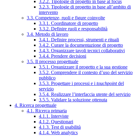
3.2.2. Tipologie di progetto in base al focus
3.2.3. Tipologie di progetto in base all’ambito di
intervento
3.3. Competenze, ruoli e figure coinvolte
3.3.1. Coordinatore di progetto
3.3.2. Definire ruoli e responsabilità
3.4. Metodo di lavoro
3.4.1. Definire processi, strumenti e rituali
3.4.2. Curare la documentazione di progetto
3.4.3. Organizzare tavoli tecnici collaborativi
3.4.4. Prendere decisioni
3.5. Il processo progettuale
3.5.1. Organizzare il progetto e la sua gestione
3.5.2. Comprendere il contesto d’uso del servizio
pubblico
3.5.3. Progettare i processi e i
touchpoint
del
servizio
3.5.4. Realizzare l’interfaccia utente del servizio
3.5.5. Validare la soluzione ottenuta
4. Ricerca progettuale
4.1. Ricerca primaria
4.1.1. Interviste
4.1.2. Questionari
4.1.3. Test di usabilità
4.1.4. Web analytics