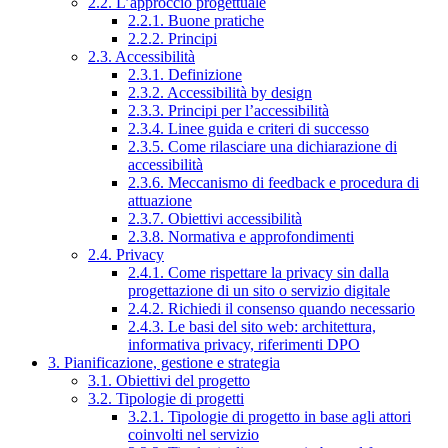
2.2. L’approccio progettuale
2.2.1. Buone pratiche
2.2.2. Principi
2.3. Accessibilità
2.3.1. Definizione
2.3.2. Accessibilità by design
2.3.3. Principi per l’accessibilità
2.3.4. Linee guida e criteri di successo
2.3.5. Come rilasciare una dichiarazione di
accessibilità
2.3.6. Meccanismo di feedback e procedura di
attuazione
2.3.7. Obiettivi accessibilità
2.3.8. Normativa e approfondimenti
2.4. Privacy
2.4.1. Come rispettare la privacy sin dalla
progettazione di un sito o servizio digitale
2.4.2. Richiedi il consenso quando necessario
2.4.3. Le basi del sito web: architettura,
informativa privacy, riferimenti DPO
3. Pianificazione, gestione e strategia
3.1. Obiettivi del progetto
3.2. Tipologie di progetti
3.2.1. Tipologie di progetto in base agli attori
coinvolti nel servizio