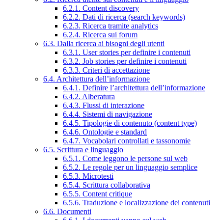
6.2.1. Content discovery
6.2.2. Dati di ricerca (search keywords)
6.2.3. Ricerca tramite analytics
6.2.4. Ricerca sui forum
6.3. Dalla ricerca ai bisogni degli utenti
6.3.1. User stories per definire i contenuti
6.3.2. Job stories per definire i contenuti
6.3.3. Criteri di accettazione
6.4. Architettura dell’informazione
6.4.1. Definire l’architettura dell’informazione
6.4.2. Alberatura
6.4.3. Flussi di interazione
6.4.4. Sistemi di navigazione
6.4.5. Tipologie di contenuto (content type)
6.4.6. Ontologie e standard
6.4.7. Vocabolari controllati e tassonomie
6.5. Scrittura e linguaggio
6.5.1. Come leggono le persone sul web
6.5.2. Le regole per un linguaggio semplice
6.5.3. Microtesti
6.5.4. Scrittura collaborativa
6.5.5. Content critique
6.5.6. Traduzione e localizzazione dei contenuti
6.6. Documenti