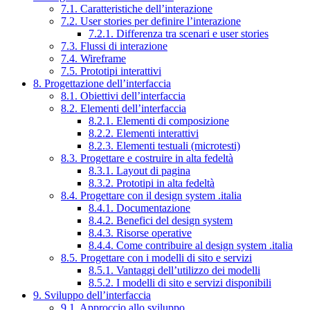
7.1. Caratteristiche dell’interazione
7.2. User stories per definire l’interazione
7.2.1. Differenza tra scenari e user stories
7.3. Flussi di interazione
7.4. Wireframe
7.5. Prototipi interattivi
8. Progettazione dell’interfaccia
8.1. Obiettivi dell’interfaccia
8.2. Elementi dell’interfaccia
8.2.1. Elementi di composizione
8.2.2. Elementi interattivi
8.2.3. Elementi testuali (microtesti)
8.3. Progettare e costruire in alta fedeltà
8.3.1. Layout di pagina
8.3.2. Prototipi in alta fedeltà
8.4. Progettare con il design system .italia
8.4.1. Documentazione
8.4.2. Benefici del design system
8.4.3. Risorse operative
8.4.4. Come contribuire al design system .italia
8.5. Progettare con i modelli di sito e servizi
8.5.1. Vantaggi dell’utilizzo dei modelli
8.5.2. I modelli di sito e servizi disponibili
9. Sviluppo dell’interfaccia
9.1. Approccio allo sviluppo