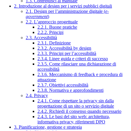
1.3. Contribuisci al manuale
2. Introduzione al design per i servizi pubblici digitali
2.1. Design per l’amministrazione digitale (
e-
government
)
2.2. L’approccio progettuale
2.2.1. Buone pratiche
2.2.2. Principi
2.3. Accessibilità
2.3.1. Definizione
2.3.2. Accessibilità by design
2.3.3. Principi per l’accessibilità
2.3.4. Linee guida e criteri di successo
2.3.5. Come rilasciare una dichiarazione di
accessibilità
2.3.6. Meccanismo di feedback e procedura di
attuazione
2.3.7. Obiettivi accessibilità
2.3.8. Normativa e approfondimenti
2.4. Privacy
2.4.1. Come rispettare la privacy sin dalla
progettazione di un sito o servizio digitale
2.4.2. Richiedi il consenso quando necessario
2.4.3. Le basi del sito web: architettura,
informativa privacy, riferimenti DPO
3. Pianificazione, gestione e strategia