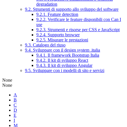
degradation
9.2. Strumenti di supporto allo sviluppo del software
9.2.1. Feature detection
9.2.2. Verificare le feature disponibili con Can I
use
9.2.3. Strumenti e risorse per CSS e JavaScript
9.2.4. Supporto browser
9.2.5. Misurare le prestazioni
9.3. Catalogo del riuso
9.4. Sviluppare con il design system .italia
9.4.1. Il framework Bootstrap Italia
9.4.2. Il kit di sviluppo React
9.4.3. Il kit di sviluppo Angular
9.5. Sviluppare con i modelli di sito e servizi
None
None
A
B
C
D
E
I
M