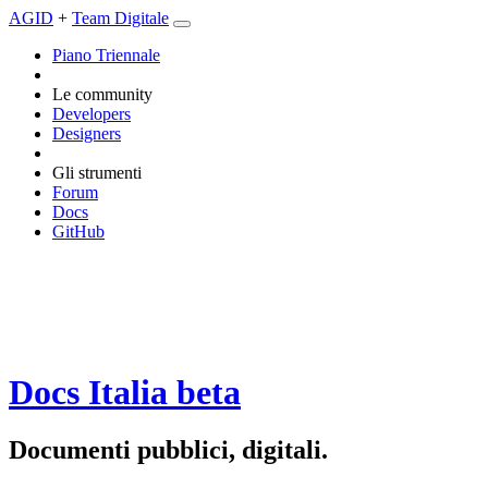
AGID
+
Team Digitale
Piano Triennale
Le community
Developers
Designers
Gli strumenti
Forum
Docs
GitHub
Docs Italia
beta
Documenti pubblici, digitali.