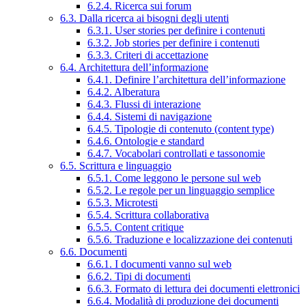
6.2.4. Ricerca sui forum
6.3. Dalla ricerca ai bisogni degli utenti
6.3.1. User stories per definire i contenuti
6.3.2. Job stories per definire i contenuti
6.3.3. Criteri di accettazione
6.4. Architettura dell’informazione
6.4.1. Definire l’architettura dell’informazione
6.4.2. Alberatura
6.4.3. Flussi di interazione
6.4.4. Sistemi di navigazione
6.4.5. Tipologie di contenuto (content type)
6.4.6. Ontologie e standard
6.4.7. Vocabolari controllati e tassonomie
6.5. Scrittura e linguaggio
6.5.1. Come leggono le persone sul web
6.5.2. Le regole per un linguaggio semplice
6.5.3. Microtesti
6.5.4. Scrittura collaborativa
6.5.5. Content critique
6.5.6. Traduzione e localizzazione dei contenuti
6.6. Documenti
6.6.1. I documenti vanno sul web
6.6.2. Tipi di documenti
6.6.3. Formato di lettura dei documenti elettronici
6.6.4. Modalità di produzione dei documenti