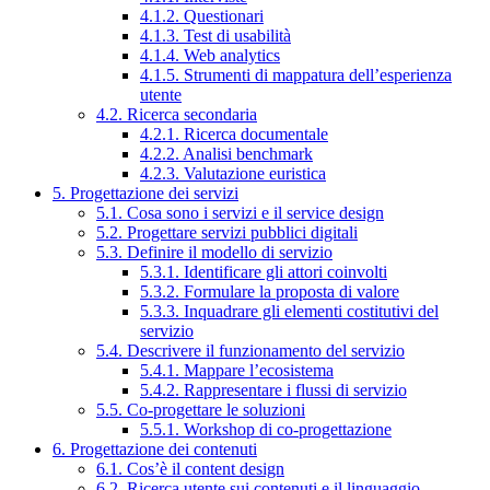
4.1.2. Questionari
4.1.3. Test di usabilità
4.1.4. Web analytics
4.1.5. Strumenti di mappatura dell’esperienza
utente
4.2. Ricerca secondaria
4.2.1. Ricerca documentale
4.2.2. Analisi benchmark
4.2.3. Valutazione euristica
5. Progettazione dei servizi
5.1. Cosa sono i servizi e il service design
5.2. Progettare servizi pubblici digitali
5.3. Definire il modello di servizio
5.3.1. Identificare gli attori coinvolti
5.3.2. Formulare la proposta di valore
5.3.3. Inquadrare gli elementi costitutivi del
servizio
5.4. Descrivere il funzionamento del servizio
5.4.1. Mappare l’ecosistema
5.4.2. Rappresentare i flussi di servizio
5.5. Co-progettare le soluzioni
5.5.1. Workshop di co-progettazione
6. Progettazione dei contenuti
6.1. Cos’è il content design
6.2. Ricerca utente sui contenuti e il linguaggio