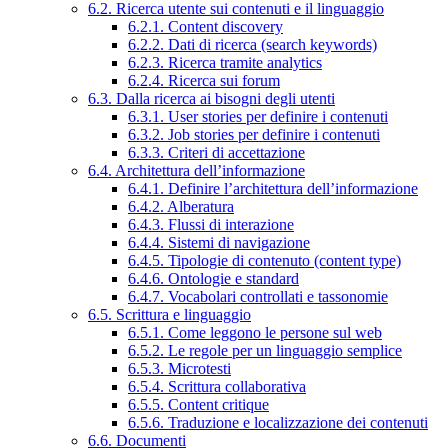
6.2. Ricerca utente sui contenuti e il linguaggio
6.2.1. Content discovery
6.2.2. Dati di ricerca (search keywords)
6.2.3. Ricerca tramite analytics
6.2.4. Ricerca sui forum
6.3. Dalla ricerca ai bisogni degli utenti
6.3.1. User stories per definire i contenuti
6.3.2. Job stories per definire i contenuti
6.3.3. Criteri di accettazione
6.4. Architettura dell’informazione
6.4.1. Definire l’architettura dell’informazione
6.4.2. Alberatura
6.4.3. Flussi di interazione
6.4.4. Sistemi di navigazione
6.4.5. Tipologie di contenuto (content type)
6.4.6. Ontologie e standard
6.4.7. Vocabolari controllati e tassonomie
6.5. Scrittura e linguaggio
6.5.1. Come leggono le persone sul web
6.5.2. Le regole per un linguaggio semplice
6.5.3. Microtesti
6.5.4. Scrittura collaborativa
6.5.5. Content critique
6.5.6. Traduzione e localizzazione dei contenuti
6.6. Documenti