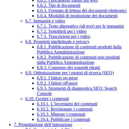
6.6.1. I documenti vanno sul web
6.6.2. Tipi di documenti
6.6.3. Formato di lettura dei documenti elettronici
6.6.4. Modalità di produzione dei documenti
6.7. Immagini e video
6.7.1. Testo alternativo (alt text) per le immagini
6.7.2. Sottotitoli per i video
6.7.3. Trascrizioni per i video
6.8. Proprietà intellettuale e privacy
6.8.1. Pubblicazione di contenuti prodotti dalla
Pubblica Amministrazione
6.8.2. Pubblicazione di contenuti non prodotti
dalla Pubblica Amministrazione
6.8.3. Consenso dei soggetti ritratti
6.9. Ottimizzazione per i motori di ricerca (SEO)
6.9.1. I fattori
on-page
6.9.2. I fattori
off-page
6.9.3. Strumenti di diagnostica SEO: Search
Console
6.10. Gestire i contenuti
6.10.1. L’inventario dei contenuti
6.10.2. Revisionare i contenuti
6.10.3. Migrare i contenuti
6.10.4. Pubblicare i contenuti
7. Progettazione dell’interazione