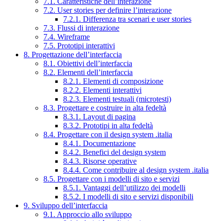
7.1. Caratteristiche dell’interazione
7.2. User stories per definire l’interazione
7.2.1. Differenza tra scenari e user stories
7.3. Flussi di interazione
7.4. Wireframe
7.5. Prototipi interattivi
8. Progettazione dell’interfaccia
8.1. Obiettivi dell’interfaccia
8.2. Elementi dell’interfaccia
8.2.1. Elementi di composizione
8.2.2. Elementi interattivi
8.2.3. Elementi testuali (microtesti)
8.3. Progettare e costruire in alta fedeltà
8.3.1. Layout di pagina
8.3.2. Prototipi in alta fedeltà
8.4. Progettare con il design system .italia
8.4.1. Documentazione
8.4.2. Benefici del design system
8.4.3. Risorse operative
8.4.4. Come contribuire al design system .italia
8.5. Progettare con i modelli di sito e servizi
8.5.1. Vantaggi dell’utilizzo dei modelli
8.5.2. I modelli di sito e servizi disponibili
9. Sviluppo dell’interfaccia
9.1. Approccio allo sviluppo