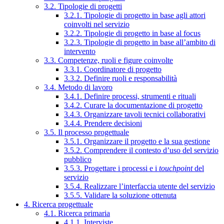
3.2. Tipologie di progetti
3.2.1. Tipologie di progetto in base agli attori
coinvolti nel servizio
3.2.2. Tipologie di progetto in base al focus
3.2.3. Tipologie di progetto in base all’ambito di
intervento
3.3. Competenze, ruoli e figure coinvolte
3.3.1. Coordinatore di progetto
3.3.2. Definire ruoli e responsabilità
3.4. Metodo di lavoro
3.4.1. Definire processi, strumenti e rituali
3.4.2. Curare la documentazione di progetto
3.4.3. Organizzare tavoli tecnici collaborativi
3.4.4. Prendere decisioni
3.5. Il processo progettuale
3.5.1. Organizzare il progetto e la sua gestione
3.5.2. Comprendere il contesto d’uso del servizio
pubblico
3.5.3. Progettare i processi e i
touchpoint
del
servizio
3.5.4. Realizzare l’interfaccia utente del servizio
3.5.5. Validare la soluzione ottenuta
4. Ricerca progettuale
4.1. Ricerca primaria
4.1.1. Interviste