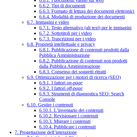
6.6.1. I documenti vanno sul web
6.6.2. Tipi di documenti
6.6.3. Formato di lettura dei documenti elettronici
6.6.4. Modalità di produzione dei documenti
6.7. Immagini e video
6.7.1. Testo alternativo (alt text) per le immagini
6.7.2. Sottotitoli per i video
6.7.3. Trascrizioni per i video
6.8. Proprietà intellettuale e privacy
6.8.1. Pubblicazione di contenuti prodotti dalla
Pubblica Amministrazione
6.8.2. Pubblicazione di contenuti non prodotti
dalla Pubblica Amministrazione
6.8.3. Consenso dei soggetti ritratti
6.9. Ottimizzazione per i motori di ricerca (SEO)
6.9.1. I fattori
on-page
6.9.2. I fattori
off-page
6.9.3. Strumenti di diagnostica SEO: Search
Console
6.10. Gestire i contenuti
6.10.1. L’inventario dei contenuti
6.10.2. Revisionare i contenuti
6.10.3. Migrare i contenuti
6.10.4. Pubblicare i contenuti
7. Progettazione dell’interazione