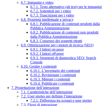
6.7. Immagini e video
6.7.1. Testo alternativo (alt text) per le immagini
6.7.2. Sottotitoli per i video
6.7.3. Trascrizioni per i video
6.8. Proprietà intellettuale e privacy
6.8.1. Pubblicazione di contenuti prodotti dalla
Pubblica Amministrazione
6.8.2. Pubblicazione di contenuti non prodotti
dalla Pubblica Amministrazione
6.8.3. Consenso dei soggetti ritratti
6.9. Ottimizzazione per i motori di ricerca (SEO)
6.9.1. I fattori
on-page
6.9.2. I fattori
off-page
6.9.3. Strumenti di diagnostica SEO: Search
Console
6.10. Gestire i contenuti
6.10.1. L’inventario dei contenuti
6.10.2. Revisionare i contenuti
6.10.3. Migrare i contenuti
6.10.4. Pubblicare i contenuti
7. Progettazione dell’interazione
7.1. Caratteristiche dell’interazione
7.2. User stories per definire l’interazione
7.2.1. Differenza tra scenari e user stories
7.3. Flussi di interazione