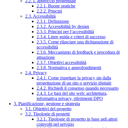
2.2. L’approccio progettuale
2.2.1. Buone pratiche
2.2.2. Principi
2.3. Accessibilità
2.3.1. Definizione
2.3.2. Accessibilità by design
2.3.3. Principi per l’accessibilità
2.3.4. Linee guida e criteri di successo
2.3.5. Come rilasciare una dichiarazione di
accessibilità
2.3.6. Meccanismo di feedback e procedura di
attuazione
2.3.7. Obiettivi accessibilità
2.3.8. Normativa e approfondimenti
2.4. Privacy
2.4.1. Come rispettare la privacy sin dalla
progettazione di un sito o servizio digitale
2.4.2. Richiedi il consenso quando necessario
2.4.3. Le basi del sito web: architettura,
informativa privacy, riferimenti DPO
3. Pianificazione, gestione e strategia
3.1. Obiettivi del progetto
3.2. Tipologie di progetti
3.2.1. Tipologie di progetto in base agli attori
coinvolti nel servizio