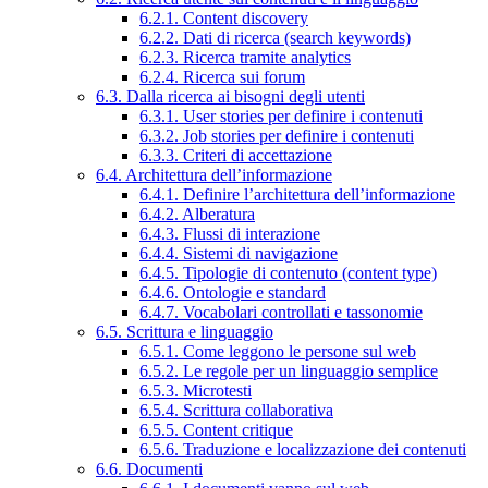
6.2.1. Content discovery
6.2.2. Dati di ricerca (search keywords)
6.2.3. Ricerca tramite analytics
6.2.4. Ricerca sui forum
6.3. Dalla ricerca ai bisogni degli utenti
6.3.1. User stories per definire i contenuti
6.3.2. Job stories per definire i contenuti
6.3.3. Criteri di accettazione
6.4. Architettura dell’informazione
6.4.1. Definire l’architettura dell’informazione
6.4.2. Alberatura
6.4.3. Flussi di interazione
6.4.4. Sistemi di navigazione
6.4.5. Tipologie di contenuto (content type)
6.4.6. Ontologie e standard
6.4.7. Vocabolari controllati e tassonomie
6.5. Scrittura e linguaggio
6.5.1. Come leggono le persone sul web
6.5.2. Le regole per un linguaggio semplice
6.5.3. Microtesti
6.5.4. Scrittura collaborativa
6.5.5. Content critique
6.5.6. Traduzione e localizzazione dei contenuti
6.6. Documenti