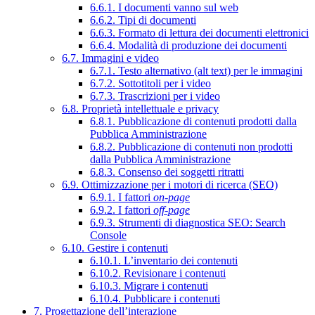
6.6.1. I documenti vanno sul web
6.6.2. Tipi di documenti
6.6.3. Formato di lettura dei documenti elettronici
6.6.4. Modalità di produzione dei documenti
6.7. Immagini e video
6.7.1. Testo alternativo (alt text) per le immagini
6.7.2. Sottotitoli per i video
6.7.3. Trascrizioni per i video
6.8. Proprietà intellettuale e privacy
6.8.1. Pubblicazione di contenuti prodotti dalla
Pubblica Amministrazione
6.8.2. Pubblicazione di contenuti non prodotti
dalla Pubblica Amministrazione
6.8.3. Consenso dei soggetti ritratti
6.9. Ottimizzazione per i motori di ricerca (SEO)
6.9.1. I fattori
on-page
6.9.2. I fattori
off-page
6.9.3. Strumenti di diagnostica SEO: Search
Console
6.10. Gestire i contenuti
6.10.1. L’inventario dei contenuti
6.10.2. Revisionare i contenuti
6.10.3. Migrare i contenuti
6.10.4. Pubblicare i contenuti
7. Progettazione dell’interazione