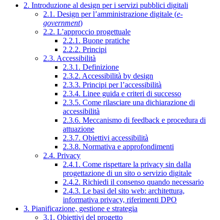
2. Introduzione al design per i servizi pubblici digitali
2.1. Design per l’amministrazione digitale (
e-
government
)
2.2. L’approccio progettuale
2.2.1. Buone pratiche
2.2.2. Principi
2.3. Accessibilità
2.3.1. Definizione
2.3.2. Accessibilità by design
2.3.3. Principi per l’accessibilità
2.3.4. Linee guida e criteri di successo
2.3.5. Come rilasciare una dichiarazione di
accessibilità
2.3.6. Meccanismo di feedback e procedura di
attuazione
2.3.7. Obiettivi accessibilità
2.3.8. Normativa e approfondimenti
2.4. Privacy
2.4.1. Come rispettare la privacy sin dalla
progettazione di un sito o servizio digitale
2.4.2. Richiedi il consenso quando necessario
2.4.3. Le basi del sito web: architettura,
informativa privacy, riferimenti DPO
3. Pianificazione, gestione e strategia
3.1. Obiettivi del progetto