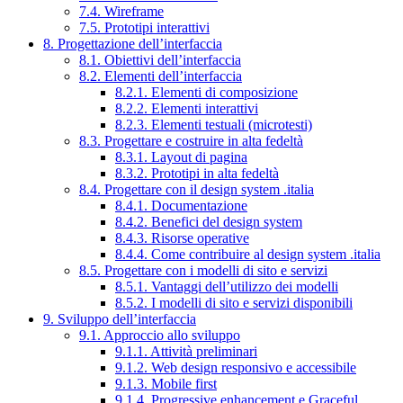
7.4. Wireframe
7.5. Prototipi interattivi
8. Progettazione dell’interfaccia
8.1. Obiettivi dell’interfaccia
8.2. Elementi dell’interfaccia
8.2.1. Elementi di composizione
8.2.2. Elementi interattivi
8.2.3. Elementi testuali (microtesti)
8.3. Progettare e costruire in alta fedeltà
8.3.1. Layout di pagina
8.3.2. Prototipi in alta fedeltà
8.4. Progettare con il design system .italia
8.4.1. Documentazione
8.4.2. Benefici del design system
8.4.3. Risorse operative
8.4.4. Come contribuire al design system .italia
8.5. Progettare con i modelli di sito e servizi
8.5.1. Vantaggi dell’utilizzo dei modelli
8.5.2. I modelli di sito e servizi disponibili
9. Sviluppo dell’interfaccia
9.1. Approccio allo sviluppo
9.1.1. Attività preliminari
9.1.2. Web design responsivo e accessibile
9.1.3. Mobile first
9.1.4. Progressive enhancement e Graceful