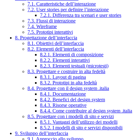
7.1. Caratteristiche dell’interazione
7.2. User stories per definire l’interazione
7.2.1. Differenza tra scenari e user stories
7.3. Flussi di interazione
7.4. Wireframe
7.5. Prototipi interattivi
8. Progettazione dell’interfaccia
8.1. Obiettivi dell’interfaccia
8.2. Elementi dell’interfaccia
8.2.1. Elementi di composizione
8.2.2. Elementi interattivi
8.2.3. Elementi testuali (microtesti)
8.3. Progettare e costruire in alta fedeltà
8.3.1. Layout di pagina
8.3.2. Prototipi in alta fedeltà
8.4. Progettare con il design system .italia
8.4.1. Documentazione
8.4.2. Benefici del design system
8.4.3. Risorse operative
8.4.4. Come contribuire al design system .italia
8.5. Progettare con i modelli di sito e servizi
8.5.1. Vantaggi dell’utilizzo dei modelli
8.5.2. I modelli di sito e servizi disponibili
9. Sviluppo dell’interfaccia
9.1. Approccio allo sviluppo