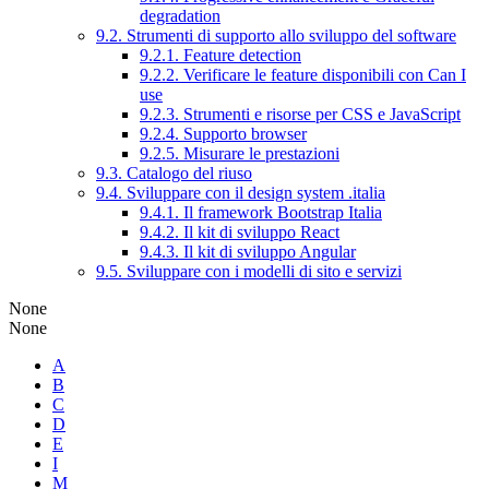
degradation
9.2. Strumenti di supporto allo sviluppo del software
9.2.1. Feature detection
9.2.2. Verificare le feature disponibili con Can I
use
9.2.3. Strumenti e risorse per CSS e JavaScript
9.2.4. Supporto browser
9.2.5. Misurare le prestazioni
9.3. Catalogo del riuso
9.4. Sviluppare con il design system .italia
9.4.1. Il framework Bootstrap Italia
9.4.2. Il kit di sviluppo React
9.4.3. Il kit di sviluppo Angular
9.5. Sviluppare con i modelli di sito e servizi
None
None
A
B
C
D
E
I
M