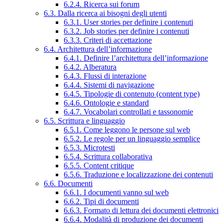
6.2.4. Ricerca sui forum
6.3. Dalla ricerca ai bisogni degli utenti
6.3.1. User stories per definire i contenuti
6.3.2. Job stories per definire i contenuti
6.3.3. Criteri di accettazione
6.4. Architettura dell’informazione
6.4.1. Definire l’architettura dell’informazione
6.4.2. Alberatura
6.4.3. Flussi di interazione
6.4.4. Sistemi di navigazione
6.4.5. Tipologie di contenuto (content type)
6.4.6. Ontologie e standard
6.4.7. Vocabolari controllati e tassonomie
6.5. Scrittura e linguaggio
6.5.1. Come leggono le persone sul web
6.5.2. Le regole per un linguaggio semplice
6.5.3. Microtesti
6.5.4. Scrittura collaborativa
6.5.5. Content critique
6.5.6. Traduzione e localizzazione dei contenuti
6.6. Documenti
6.6.1. I documenti vanno sul web
6.6.2. Tipi di documenti
6.6.3. Formato di lettura dei documenti elettronici
6.6.4. Modalità di produzione dei documenti