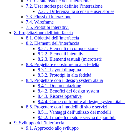
7.1. Caratteristiche dell’interazione
7.2. User stories per definire l’interazione
7.2.1. Differenza tra scenari e user stories
7.3. Flussi di interazione
7.4. Wireframe
7.5. Prototipi interattivi
8. Progettazione dell’interfaccia
8.1. Obiettivi dell’interfaccia
8.2. Elementi dell’interfaccia
8.2.1. Elementi di composizione
8.2.2. Elementi interattivi
8.2.3. Elementi testuali (microtesti)
8.3. Progettare e costruire in alta fedeltà
8.3.1. Layout di pagina
8.3.2. Prototipi in alta fedeltà
8.4. Progettare con il design system .italia
8.4.1. Documentazione
8.4.2. Benefici del design system
8.4.3. Risorse operative
8.4.4. Come contribuire al design system .italia
8.5. Progettare con i modelli di sito e servizi
8.5.1. Vantaggi dell’utilizzo dei modelli
8.5.2. I modelli di sito e servizi disponibili
9. Sviluppo dell’interfaccia
9.1. Approccio allo sviluppo