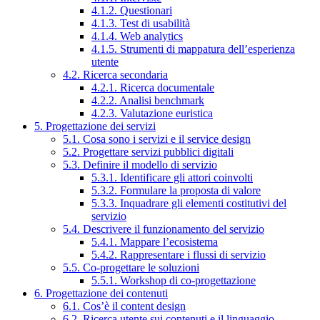
4.1.2. Questionari
4.1.3. Test di usabilità
4.1.4. Web analytics
4.1.5. Strumenti di mappatura dell’esperienza
utente
4.2. Ricerca secondaria
4.2.1. Ricerca documentale
4.2.2. Analisi benchmark
4.2.3. Valutazione euristica
5. Progettazione dei servizi
5.1. Cosa sono i servizi e il service design
5.2. Progettare servizi pubblici digitali
5.3. Definire il modello di servizio
5.3.1. Identificare gli attori coinvolti
5.3.2. Formulare la proposta di valore
5.3.3. Inquadrare gli elementi costitutivi del
servizio
5.4. Descrivere il funzionamento del servizio
5.4.1. Mappare l’ecosistema
5.4.2. Rappresentare i flussi di servizio
5.5. Co-progettare le soluzioni
5.5.1. Workshop di co-progettazione
6. Progettazione dei contenuti
6.1. Cos’è il content design
6.2. Ricerca utente sui contenuti e il linguaggio