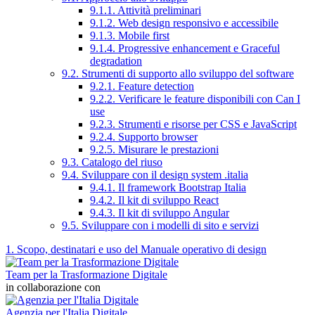
9.1.1. Attività preliminari
9.1.2. Web design responsivo e accessibile
9.1.3. Mobile first
9.1.4. Progressive enhancement e Graceful
degradation
9.2. Strumenti di supporto allo sviluppo del software
9.2.1. Feature detection
9.2.2. Verificare le feature disponibili con Can I
use
9.2.3. Strumenti e risorse per CSS e JavaScript
9.2.4. Supporto browser
9.2.5. Misurare le prestazioni
9.3. Catalogo del riuso
9.4. Sviluppare con il design system .italia
9.4.1. Il framework Bootstrap Italia
9.4.2. Il kit di sviluppo React
9.4.3. Il kit di sviluppo Angular
9.5. Sviluppare con i modelli di sito e servizi
1. Scopo, destinatari e uso del Manuale operativo di design
Team per la Trasformazione Digitale
in collaborazione con
Agenzia per l'Italia Digitale