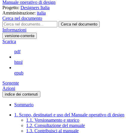
Manuale operativo di design
Progetto:
Designers Italia
Amministrazione:
italia
Cerca nel documento
Cerca nel documento
Informazioni
versione-corrente
Scarica
pdf
html
epub
Sorgente
Azioni
indice dei contenuti
Sommario
1. Scopo, destinatari e uso del Manuale operativo di design
1.1. Versionamento e storico
1.2. Consultazione del manuale
1.3. Contribuisci al manuale