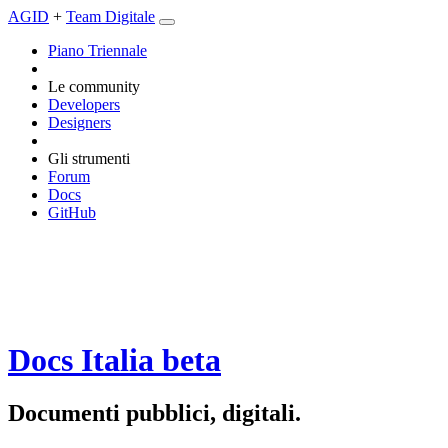
AGID
+
Team Digitale
Piano Triennale
Le community
Developers
Designers
Gli strumenti
Forum
Docs
GitHub
Docs Italia
beta
Documenti pubblici, digitali.