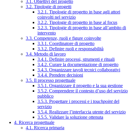
3.1. Obiettivi del progetto
3.2. Tipologie di progetti
3.2.1. Tipologie di progetto in base agli attori
coinvolti nel servizio
3.2.2. Tipologie di progetto in base al focus
3.2.3. Tipologie di progetto in base all’ambito di
intervento
3.3. Competenze, ruoli e figure coinvolte
3.3.1. Coordinatore di progetto
3.3.2. Definire ruoli e responsabilità
3.4. Metodo di lavoro
3.4.1. Definire processi, strumenti e rituali
3.4.2. Curare la documentazione di progetto
3.4.3. Organizzare tavoli tecnici collaborativi
3.4.4. Prendere decisioni
3.5. Il processo progettuale
3.5.1. Organizzare il progetto e la sua gestione
3.5.2. Comprendere il contesto d’uso del servizio
pubblico
3.5.3. Progettare i processi e i
touchpoint
del
servizio
3.5.4. Realizzare l’interfaccia utente del servizio
3.5.5. Validare la soluzione ottenuta
4. Ricerca progettuale
4.1. Ricerca primaria