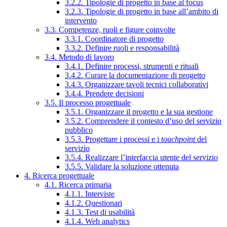
3.2.2. Tipologie di progetto in base al focus
3.2.3. Tipologie di progetto in base all’ambito di
intervento
3.3. Competenze, ruoli e figure coinvolte
3.3.1. Coordinatore di progetto
3.3.2. Definire ruoli e responsabilità
3.4. Metodo di lavoro
3.4.1. Definire processi, strumenti e rituali
3.4.2. Curare la documentazione di progetto
3.4.3. Organizzare tavoli tecnici collaborativi
3.4.4. Prendere decisioni
3.5. Il processo progettuale
3.5.1. Organizzare il progetto e la sua gestione
3.5.2. Comprendere il contesto d’uso del servizio
pubblico
3.5.3. Progettare i processi e i
touchpoint
del
servizio
3.5.4. Realizzare l’interfaccia utente del servizio
3.5.5. Validare la soluzione ottenuta
4. Ricerca progettuale
4.1. Ricerca primaria
4.1.1. Interviste
4.1.2. Questionari
4.1.3. Test di usabilità
4.1.4. Web analytics