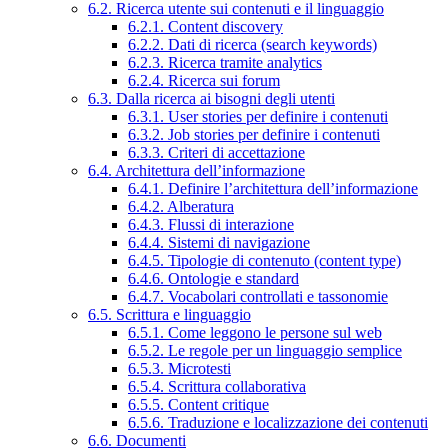
6.2. Ricerca utente sui contenuti e il linguaggio
6.2.1. Content discovery
6.2.2. Dati di ricerca (search keywords)
6.2.3. Ricerca tramite analytics
6.2.4. Ricerca sui forum
6.3. Dalla ricerca ai bisogni degli utenti
6.3.1. User stories per definire i contenuti
6.3.2. Job stories per definire i contenuti
6.3.3. Criteri di accettazione
6.4. Architettura dell’informazione
6.4.1. Definire l’architettura dell’informazione
6.4.2. Alberatura
6.4.3. Flussi di interazione
6.4.4. Sistemi di navigazione
6.4.5. Tipologie di contenuto (content type)
6.4.6. Ontologie e standard
6.4.7. Vocabolari controllati e tassonomie
6.5. Scrittura e linguaggio
6.5.1. Come leggono le persone sul web
6.5.2. Le regole per un linguaggio semplice
6.5.3. Microtesti
6.5.4. Scrittura collaborativa
6.5.5. Content critique
6.5.6. Traduzione e localizzazione dei contenuti
6.6. Documenti