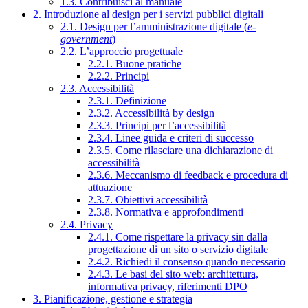
1.3. Contribuisci al manuale
2. Introduzione al design per i servizi pubblici digitali
2.1. Design per l’amministrazione digitale (
e-
government
)
2.2. L’approccio progettuale
2.2.1. Buone pratiche
2.2.2. Principi
2.3. Accessibilità
2.3.1. Definizione
2.3.2. Accessibilità by design
2.3.3. Principi per l’accessibilità
2.3.4. Linee guida e criteri di successo
2.3.5. Come rilasciare una dichiarazione di
accessibilità
2.3.6. Meccanismo di feedback e procedura di
attuazione
2.3.7. Obiettivi accessibilità
2.3.8. Normativa e approfondimenti
2.4. Privacy
2.4.1. Come rispettare la privacy sin dalla
progettazione di un sito o servizio digitale
2.4.2. Richiedi il consenso quando necessario
2.4.3. Le basi del sito web: architettura,
informativa privacy, riferimenti DPO
3. Pianificazione, gestione e strategia