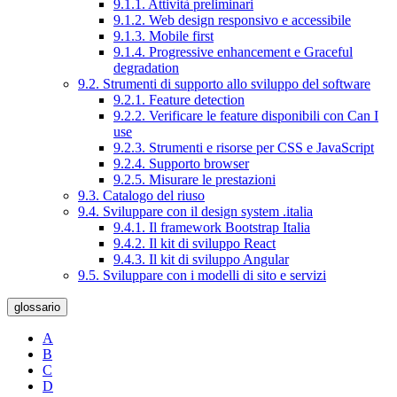
9.1.1. Attività preliminari
9.1.2. Web design responsivo e accessibile
9.1.3. Mobile first
9.1.4. Progressive enhancement e Graceful
degradation
9.2. Strumenti di supporto allo sviluppo del software
9.2.1. Feature detection
9.2.2. Verificare le feature disponibili con Can I
use
9.2.3. Strumenti e risorse per CSS e JavaScript
9.2.4. Supporto browser
9.2.5. Misurare le prestazioni
9.3. Catalogo del riuso
9.4. Sviluppare con il design system .italia
9.4.1. Il framework Bootstrap Italia
9.4.2. Il kit di sviluppo React
9.4.3. Il kit di sviluppo Angular
9.5. Sviluppare con i modelli di sito e servizi
glossario
A
B
C
D