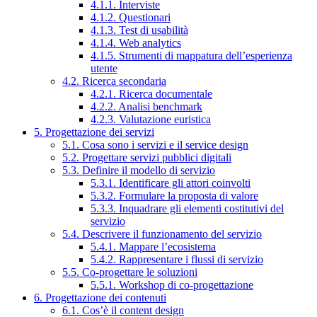
4.1.1. Interviste
4.1.2. Questionari
4.1.3. Test di usabilità
4.1.4. Web analytics
4.1.5. Strumenti di mappatura dell’esperienza
utente
4.2. Ricerca secondaria
4.2.1. Ricerca documentale
4.2.2. Analisi benchmark
4.2.3. Valutazione euristica
5. Progettazione dei servizi
5.1. Cosa sono i servizi e il service design
5.2. Progettare servizi pubblici digitali
5.3. Definire il modello di servizio
5.3.1. Identificare gli attori coinvolti
5.3.2. Formulare la proposta di valore
5.3.3. Inquadrare gli elementi costitutivi del
servizio
5.4. Descrivere il funzionamento del servizio
5.4.1. Mappare l’ecosistema
5.4.2. Rappresentare i flussi di servizio
5.5. Co-progettare le soluzioni
5.5.1. Workshop di co-progettazione
6. Progettazione dei contenuti
6.1. Cos’è il content design