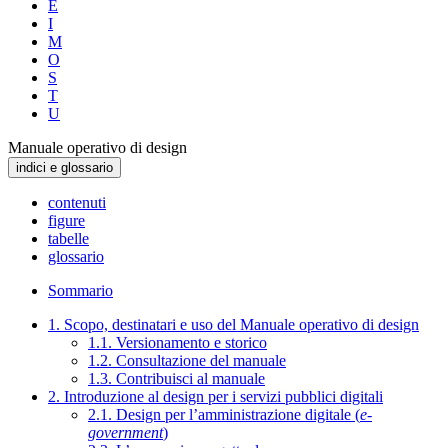
E
I
M
O
S
T
U
Manuale operativo di design
indici e glossario
contenuti
figure
tabelle
glossario
Sommario
1. Scopo, destinatari e uso del Manuale operativo di design
1.1. Versionamento e storico
1.2. Consultazione del manuale
1.3. Contribuisci al manuale
2. Introduzione al design per i servizi pubblici digitali
2.1. Design per l’amministrazione digitale (
e-
government
)