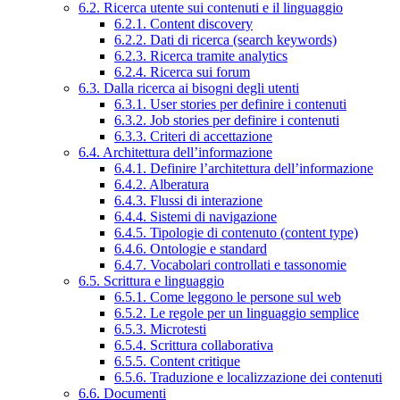
6.2. Ricerca utente sui contenuti e il linguaggio
6.2.1. Content discovery
6.2.2. Dati di ricerca (search keywords)
6.2.3. Ricerca tramite analytics
6.2.4. Ricerca sui forum
6.3. Dalla ricerca ai bisogni degli utenti
6.3.1. User stories per definire i contenuti
6.3.2. Job stories per definire i contenuti
6.3.3. Criteri di accettazione
6.4. Architettura dell’informazione
6.4.1. Definire l’architettura dell’informazione
6.4.2. Alberatura
6.4.3. Flussi di interazione
6.4.4. Sistemi di navigazione
6.4.5. Tipologie di contenuto (content type)
6.4.6. Ontologie e standard
6.4.7. Vocabolari controllati e tassonomie
6.5. Scrittura e linguaggio
6.5.1. Come leggono le persone sul web
6.5.2. Le regole per un linguaggio semplice
6.5.3. Microtesti
6.5.4. Scrittura collaborativa
6.5.5. Content critique
6.5.6. Traduzione e localizzazione dei contenuti
6.6. Documenti