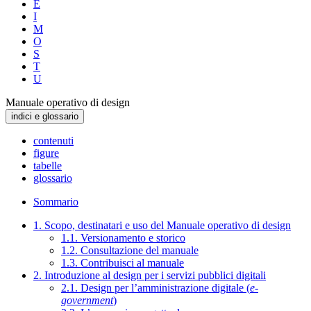
E
I
M
O
S
T
U
Manuale operativo di design
indici e glossario
contenuti
figure
tabelle
glossario
Sommario
1. Scopo, destinatari e uso del Manuale operativo di design
1.1. Versionamento e storico
1.2. Consultazione del manuale
1.3. Contribuisci al manuale
2. Introduzione al design per i servizi pubblici digitali
2.1. Design per l’amministrazione digitale (
e-
government
)