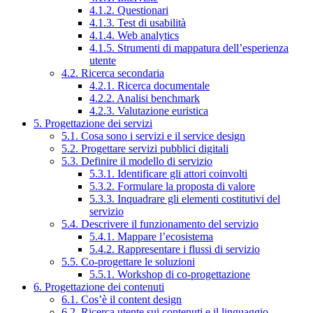
4.1.2. Questionari
4.1.3. Test di usabilità
4.1.4. Web analytics
4.1.5. Strumenti di mappatura dell’esperienza
utente
4.2. Ricerca secondaria
4.2.1. Ricerca documentale
4.2.2. Analisi benchmark
4.2.3. Valutazione euristica
5. Progettazione dei servizi
5.1. Cosa sono i servizi e il service design
5.2. Progettare servizi pubblici digitali
5.3. Definire il modello di servizio
5.3.1. Identificare gli attori coinvolti
5.3.2. Formulare la proposta di valore
5.3.3. Inquadrare gli elementi costitutivi del
servizio
5.4. Descrivere il funzionamento del servizio
5.4.1. Mappare l’ecosistema
5.4.2. Rappresentare i flussi di servizio
5.5. Co-progettare le soluzioni
5.5.1. Workshop di co-progettazione
6. Progettazione dei contenuti
6.1. Cos’è il content design
6.2. Ricerca utente sui contenuti e il linguaggio