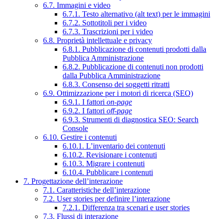
6.7. Immagini e video
6.7.1. Testo alternativo (alt text) per le immagini
6.7.2. Sottotitoli per i video
6.7.3. Trascrizioni per i video
6.8. Proprietà intellettuale e privacy
6.8.1. Pubblicazione di contenuti prodotti dalla
Pubblica Amministrazione
6.8.2. Pubblicazione di contenuti non prodotti
dalla Pubblica Amministrazione
6.8.3. Consenso dei soggetti ritratti
6.9. Ottimizzazione per i motori di ricerca (SEO)
6.9.1. I fattori
on-page
6.9.2. I fattori
off-page
6.9.3. Strumenti di diagnostica SEO: Search
Console
6.10. Gestire i contenuti
6.10.1. L’inventario dei contenuti
6.10.2. Revisionare i contenuti
6.10.3. Migrare i contenuti
6.10.4. Pubblicare i contenuti
7. Progettazione dell’interazione
7.1. Caratteristiche dell’interazione
7.2. User stories per definire l’interazione
7.2.1. Differenza tra scenari e user stories
7.3. Flussi di interazione