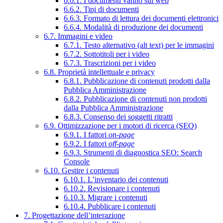
6.6.1. I documenti vanno sul web
6.6.2. Tipi di documenti
6.6.3. Formato di lettura dei documenti elettronici
6.6.4. Modalità di produzione dei documenti
6.7. Immagini e video
6.7.1. Testo alternativo (alt text) per le immagini
6.7.2. Sottotitoli per i video
6.7.3. Trascrizioni per i video
6.8. Proprietà intellettuale e privacy
6.8.1. Pubblicazione di contenuti prodotti dalla
Pubblica Amministrazione
6.8.2. Pubblicazione di contenuti non prodotti
dalla Pubblica Amministrazione
6.8.3. Consenso dei soggetti ritratti
6.9. Ottimizzazione per i motori di ricerca (SEO)
6.9.1. I fattori
on-page
6.9.2. I fattori
off-page
6.9.3. Strumenti di diagnostica SEO: Search
Console
6.10. Gestire i contenuti
6.10.1. L’inventario dei contenuti
6.10.2. Revisionare i contenuti
6.10.3. Migrare i contenuti
6.10.4. Pubblicare i contenuti
7. Progettazione dell’interazione