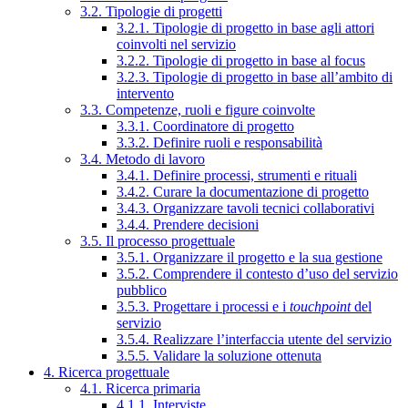
3.2. Tipologie di progetti
3.2.1. Tipologie di progetto in base agli attori
coinvolti nel servizio
3.2.2. Tipologie di progetto in base al focus
3.2.3. Tipologie di progetto in base all’ambito di
intervento
3.3. Competenze, ruoli e figure coinvolte
3.3.1. Coordinatore di progetto
3.3.2. Definire ruoli e responsabilità
3.4. Metodo di lavoro
3.4.1. Definire processi, strumenti e rituali
3.4.2. Curare la documentazione di progetto
3.4.3. Organizzare tavoli tecnici collaborativi
3.4.4. Prendere decisioni
3.5. Il processo progettuale
3.5.1. Organizzare il progetto e la sua gestione
3.5.2. Comprendere il contesto d’uso del servizio
pubblico
3.5.3. Progettare i processi e i
touchpoint
del
servizio
3.5.4. Realizzare l’interfaccia utente del servizio
3.5.5. Validare la soluzione ottenuta
4. Ricerca progettuale
4.1. Ricerca primaria
4.1.1. Interviste