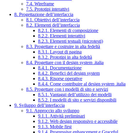
7.4. Wireframe
7.5. Prototipi interattivi
8. Progettazione dell’interfaccia
8.1. Obiettivi dell’interfaccia
8.2. Elementi dell’interfaccia
8.2.1. Elementi di composizione
8.2.2. Elementi interattivi
8.2.3. Elementi testuali (microtesti)
8.3. Progettare e costruire in alta fedeltà
8.3.1. Layout di pagina
8.3.2. Prototipi in alta fedeltà
8.4. Progettare con il design system .italia
8.4.1. Documentazione
8.4.2. Benefici del design system
8.4.3. Risorse operative
8.4.4. Come contribuire al design system .italia
8.5. Progettare con i modelli di sito e servizi
8.5.1. Vantaggi dell’utilizzo dei modelli
8.5.2. I modelli di sito e servizi disponibili
9. Sviluppo dell’interfaccia
9.1. Approccio allo sviluppo
9.1.1. Attività preliminari
9.1.2. Web design responsivo e accessibile
9.1.3. Mobile first
9.1.4. Progressive enhancement e Graceful