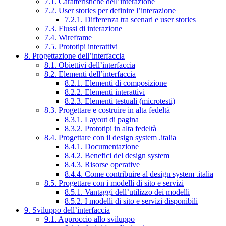
7.1. Caratteristiche dell’interazione
7.2. User stories per definire l’interazione
7.2.1. Differenza tra scenari e user stories
7.3. Flussi di interazione
7.4. Wireframe
7.5. Prototipi interattivi
8. Progettazione dell’interfaccia
8.1. Obiettivi dell’interfaccia
8.2. Elementi dell’interfaccia
8.2.1. Elementi di composizione
8.2.2. Elementi interattivi
8.2.3. Elementi testuali (microtesti)
8.3. Progettare e costruire in alta fedeltà
8.3.1. Layout di pagina
8.3.2. Prototipi in alta fedeltà
8.4. Progettare con il design system .italia
8.4.1. Documentazione
8.4.2. Benefici del design system
8.4.3. Risorse operative
8.4.4. Come contribuire al design system .italia
8.5. Progettare con i modelli di sito e servizi
8.5.1. Vantaggi dell’utilizzo dei modelli
8.5.2. I modelli di sito e servizi disponibili
9. Sviluppo dell’interfaccia
9.1. Approccio allo sviluppo