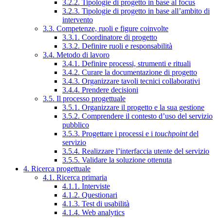
3.2.2. Tipologie di progetto in base al focus
3.2.3. Tipologie di progetto in base all’ambito di
intervento
3.3. Competenze, ruoli e figure coinvolte
3.3.1. Coordinatore di progetto
3.3.2. Definire ruoli e responsabilità
3.4. Metodo di lavoro
3.4.1. Definire processi, strumenti e rituali
3.4.2. Curare la documentazione di progetto
3.4.3. Organizzare tavoli tecnici collaborativi
3.4.4. Prendere decisioni
3.5. Il processo progettuale
3.5.1. Organizzare il progetto e la sua gestione
3.5.2. Comprendere il contesto d’uso del servizio
pubblico
3.5.3. Progettare i processi e i
touchpoint
del
servizio
3.5.4. Realizzare l’interfaccia utente del servizio
3.5.5. Validare la soluzione ottenuta
4. Ricerca progettuale
4.1. Ricerca primaria
4.1.1. Interviste
4.1.2. Questionari
4.1.3. Test di usabilità
4.1.4. Web analytics