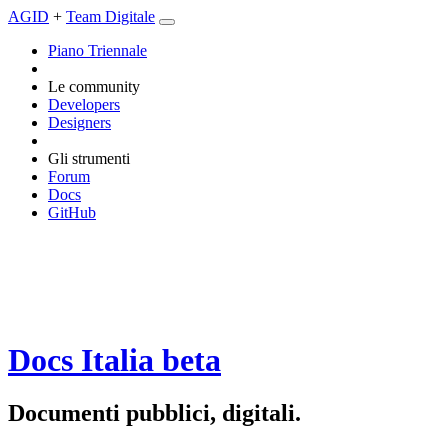
AGID
+
Team Digitale
Piano Triennale
Le community
Developers
Designers
Gli strumenti
Forum
Docs
GitHub
Docs Italia
beta
Documenti pubblici, digitali.