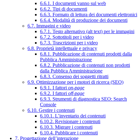
6.6.1. I documenti vanno sul web
6.6.2. Tipi di documenti
6.6.3. Formato di lettura dei documenti elettronici
6.6.4. Modalità di produzione dei documenti
6.7. Immagini e video
6.7.1. Testo alternativo (alt text) per le immagini
6.7.2. Sottotitoli per i video
6.7.3. Trascrizioni per i video
6.8. Proprietà intellettuale e privacy
6.8.1. Pubblicazione di contenuti prodotti dalla
Pubblica Amministrazione
6.8.2. Pubblicazione di contenuti non prodotti
dalla Pubblica Amministrazione
6.8.3. Consenso dei soggetti ritratti
6.9. Ottimizzazione per i motori di ricerca (SEO)
6.9.1. I fattori
on-page
6.9.2. I fattori
off-page
6.9.3. Strumenti di diagnostica SEO: Search
Console
6.10. Gestire i contenuti
6.10.1. L’inventario dei contenuti
6.10.2. Revisionare i contenuti
6.10.3. Migrare i contenuti
6.10.4. Pubblicare i contenuti
7. Progettazione dell’interazione