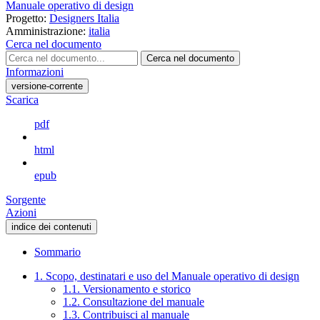
Manuale operativo di design
Progetto:
Designers Italia
Amministrazione:
italia
Cerca nel documento
Cerca nel documento
Informazioni
versione-corrente
Scarica
pdf
html
epub
Sorgente
Azioni
indice dei contenuti
Sommario
1. Scopo, destinatari e uso del Manuale operativo di design
1.1. Versionamento e storico
1.2. Consultazione del manuale
1.3. Contribuisci al manuale