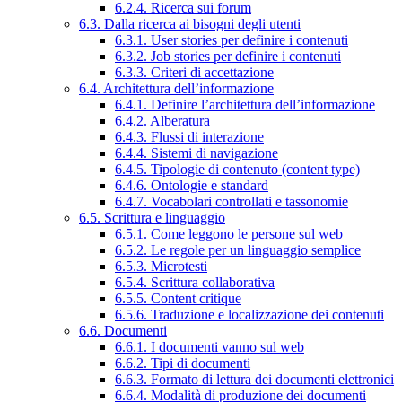
6.2.4. Ricerca sui forum
6.3. Dalla ricerca ai bisogni degli utenti
6.3.1. User stories per definire i contenuti
6.3.2. Job stories per definire i contenuti
6.3.3. Criteri di accettazione
6.4. Architettura dell’informazione
6.4.1. Definire l’architettura dell’informazione
6.4.2. Alberatura
6.4.3. Flussi di interazione
6.4.4. Sistemi di navigazione
6.4.5. Tipologie di contenuto (content type)
6.4.6. Ontologie e standard
6.4.7. Vocabolari controllati e tassonomie
6.5. Scrittura e linguaggio
6.5.1. Come leggono le persone sul web
6.5.2. Le regole per un linguaggio semplice
6.5.3. Microtesti
6.5.4. Scrittura collaborativa
6.5.5. Content critique
6.5.6. Traduzione e localizzazione dei contenuti
6.6. Documenti
6.6.1. I documenti vanno sul web
6.6.2. Tipi di documenti
6.6.3. Formato di lettura dei documenti elettronici
6.6.4. Modalità di produzione dei documenti