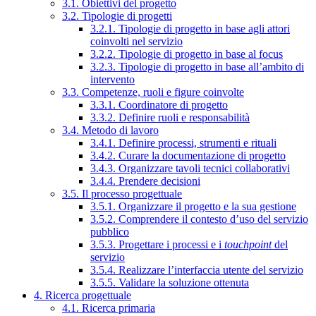
3.1. Obiettivi del progetto
3.2. Tipologie di progetti
3.2.1. Tipologie di progetto in base agli attori
coinvolti nel servizio
3.2.2. Tipologie di progetto in base al focus
3.2.3. Tipologie di progetto in base all’ambito di
intervento
3.3. Competenze, ruoli e figure coinvolte
3.3.1. Coordinatore di progetto
3.3.2. Definire ruoli e responsabilità
3.4. Metodo di lavoro
3.4.1. Definire processi, strumenti e rituali
3.4.2. Curare la documentazione di progetto
3.4.3. Organizzare tavoli tecnici collaborativi
3.4.4. Prendere decisioni
3.5. Il processo progettuale
3.5.1. Organizzare il progetto e la sua gestione
3.5.2. Comprendere il contesto d’uso del servizio
pubblico
3.5.3. Progettare i processi e i
touchpoint
del
servizio
3.5.4. Realizzare l’interfaccia utente del servizio
3.5.5. Validare la soluzione ottenuta
4. Ricerca progettuale
4.1. Ricerca primaria