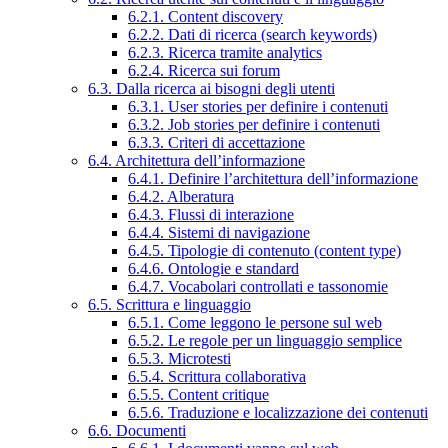
6.2.1. Content discovery
6.2.2. Dati di ricerca (search keywords)
6.2.3. Ricerca tramite analytics
6.2.4. Ricerca sui forum
6.3. Dalla ricerca ai bisogni degli utenti
6.3.1. User stories per definire i contenuti
6.3.2. Job stories per definire i contenuti
6.3.3. Criteri di accettazione
6.4. Architettura dell’informazione
6.4.1. Definire l’architettura dell’informazione
6.4.2. Alberatura
6.4.3. Flussi di interazione
6.4.4. Sistemi di navigazione
6.4.5. Tipologie di contenuto (content type)
6.4.6. Ontologie e standard
6.4.7. Vocabolari controllati e tassonomie
6.5. Scrittura e linguaggio
6.5.1. Come leggono le persone sul web
6.5.2. Le regole per un linguaggio semplice
6.5.3. Microtesti
6.5.4. Scrittura collaborativa
6.5.5. Content critique
6.5.6. Traduzione e localizzazione dei contenuti
6.6. Documenti