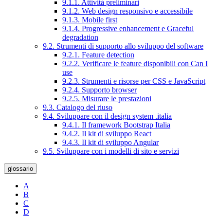
9.1.1. Attività preliminari
9.1.2. Web design responsivo e accessibile
9.1.3. Mobile first
9.1.4. Progressive enhancement e Graceful
degradation
9.2. Strumenti di supporto allo sviluppo del software
9.2.1. Feature detection
9.2.2. Verificare le feature disponibili con Can I
use
9.2.3. Strumenti e risorse per CSS e JavaScript
9.2.4. Supporto browser
9.2.5. Misurare le prestazioni
9.3. Catalogo del riuso
9.4. Sviluppare con il design system .italia
9.4.1. Il framework Bootstrap Italia
9.4.2. Il kit di sviluppo React
9.4.3. Il kit di sviluppo Angular
9.5. Sviluppare con i modelli di sito e servizi
glossario
A
B
C
D