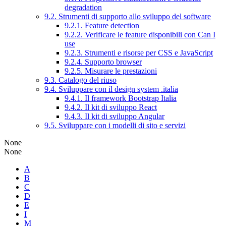
degradation
9.2. Strumenti di supporto allo sviluppo del software
9.2.1. Feature detection
9.2.2. Verificare le feature disponibili con Can I
use
9.2.3. Strumenti e risorse per CSS e JavaScript
9.2.4. Supporto browser
9.2.5. Misurare le prestazioni
9.3. Catalogo del riuso
9.4. Sviluppare con il design system .italia
9.4.1. Il framework Bootstrap Italia
9.4.2. Il kit di sviluppo React
9.4.3. Il kit di sviluppo Angular
9.5. Sviluppare con i modelli di sito e servizi
None
None
A
B
C
D
E
I
M