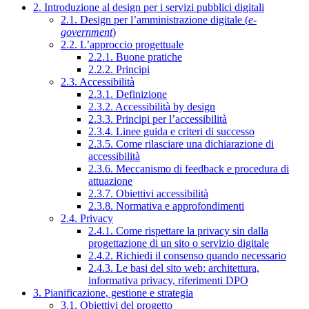
2. Introduzione al design per i servizi pubblici digitali
2.1. Design per l’amministrazione digitale (
e-
government
)
2.2. L’approccio progettuale
2.2.1. Buone pratiche
2.2.2. Principi
2.3. Accessibilità
2.3.1. Definizione
2.3.2. Accessibilità by design
2.3.3. Principi per l’accessibilità
2.3.4. Linee guida e criteri di successo
2.3.5. Come rilasciare una dichiarazione di
accessibilità
2.3.6. Meccanismo di feedback e procedura di
attuazione
2.3.7. Obiettivi accessibilità
2.3.8. Normativa e approfondimenti
2.4. Privacy
2.4.1. Come rispettare la privacy sin dalla
progettazione di un sito o servizio digitale
2.4.2. Richiedi il consenso quando necessario
2.4.3. Le basi del sito web: architettura,
informativa privacy, riferimenti DPO
3. Pianificazione, gestione e strategia
3.1. Obiettivi del progetto