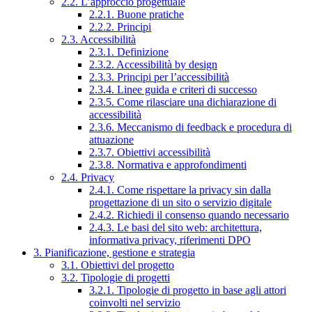
2.2. L’approccio progettuale
2.2.1. Buone pratiche
2.2.2. Principi
2.3. Accessibilità
2.3.1. Definizione
2.3.2. Accessibilità by design
2.3.3. Principi per l’accessibilità
2.3.4. Linee guida e criteri di successo
2.3.5. Come rilasciare una dichiarazione di
accessibilità
2.3.6. Meccanismo di feedback e procedura di
attuazione
2.3.7. Obiettivi accessibilità
2.3.8. Normativa e approfondimenti
2.4. Privacy
2.4.1. Come rispettare la privacy sin dalla
progettazione di un sito o servizio digitale
2.4.2. Richiedi il consenso quando necessario
2.4.3. Le basi del sito web: architettura,
informativa privacy, riferimenti DPO
3. Pianificazione, gestione e strategia
3.1. Obiettivi del progetto
3.2. Tipologie di progetti
3.2.1. Tipologie di progetto in base agli attori
coinvolti nel servizio