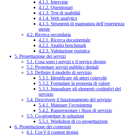
4.1.1. Interviste
4.1.2. Questionari
4.1.3. Test di usabilità
4.1.4. Web analytics
4.1.5. Strumenti di mappatura dell’esperienza
utente
4.2. Ricerca secondaria
4.2.1. Ricerca documentale
4.2.2. Analisi benchmark
4.2.3. Valutazione euristica
5. Progettazione dei servizi
5.1. Cosa sono i servizi e il service design
5.2. Progettare servizi pubblici digitali
5.3. Definire il modello di servizio
5.3.1. Identificare gli attori coinvolti
5.3.2. Formulare la proposta di valore
5.3.3. Inquadrare gli elementi costitutivi del
servizio
5.4. Descrivere il funzionamento del servizio
5.4.1. Mappare l’ecosistema
5.4.2. Rappresentare i flussi di servizio
5.5. Co-progettare le soluzioni
5.5.1. Workshop di co-progettazione
6. Progettazione dei contenuti
6.1. Cos’è il content design