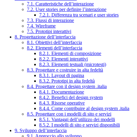
7.1. Caratteristiche dell’interazione
7.2. User stories per definire l’interazione
7.2.1. Differenza tra scenari e user stories
7.3. Flussi di interazione
7.4. Wireframe
7.5. Prototipi interattivi
8. Progettazione dell’interfaccia
8.1. Obiettivi dell’interfaccia
8.2. Elementi dell’interfaccia
8.2.1. Elementi di composizione
8.2.2. Elementi interattivi
8.2.3. Elementi testuali (microtesti)
8.3. Progettare e costruire in alta fedeltà
8.3.1. Layout di pagina
8.3.2. Prototipi in alta fedeltà
8.4. Progettare con il design system .italia
8.4.1. Documentazione
8.4.2. Benefici del design system
8.4.3. Risorse operative
8.4.4. Come contribuire al design system .italia
8.5. Progettare con i modelli di sito e servizi
8.5.1. Vantaggi dell’utilizzo dei modelli
8.5.2. I modelli di sito e servizi disponibili
9. Sviluppo dell’interfaccia
9.1. Approccio allo sviluppo