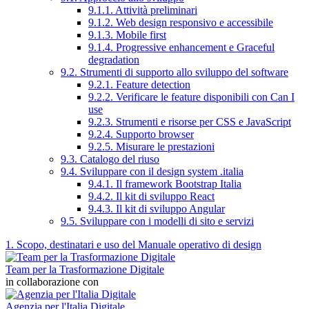
9.1.1. Attività preliminari
9.1.2. Web design responsivo e accessibile
9.1.3. Mobile first
9.1.4. Progressive enhancement e Graceful
degradation
9.2. Strumenti di supporto allo sviluppo del software
9.2.1. Feature detection
9.2.2. Verificare le feature disponibili con Can I
use
9.2.3. Strumenti e risorse per CSS e JavaScript
9.2.4. Supporto browser
9.2.5. Misurare le prestazioni
9.3. Catalogo del riuso
9.4. Sviluppare con il design system .italia
9.4.1. Il framework Bootstrap Italia
9.4.2. Il kit di sviluppo React
9.4.3. Il kit di sviluppo Angular
9.5. Sviluppare con i modelli di sito e servizi
1. Scopo, destinatari e uso del Manuale operativo di design
Team per la Trasformazione Digitale
in collaborazione con
Agenzia per l'Italia Digitale