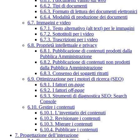
6.6.1. I documenti vanno sul web
6.6.2. Tipi di documenti
6.6.3. Formato di lettura dei documenti elettronici
6.6.4. Modalità di produzione dei documenti
6.7. Immagini e video
6.7.1. Testo alternativo (alt text) per le immagini
6.7.2. Sottotitoli per i video
6.7.3. Trascrizioni per i video
6.8. Proprietà intellettuale e privacy
6.8.1. Pubblicazione di contenuti prodotti dalla
Pubblica Amministrazione
6.8.2. Pubblicazione di contenuti non prodotti
dalla Pubblica Amministrazione
6.8.3. Consenso dei soggetti ritratti
6.9. Ottimizzazione per i motori di ricerca (SEO)
6.9.1. I fattori
on-page
6.9.2. I fattori
off-page
6.9.3. Strumenti di diagnostica SEO: Search
Console
6.10. Gestire i contenuti
6.10.1. L’inventario dei contenuti
6.10.2. Revisionare i contenuti
6.10.3. Migrare i contenuti
6.10.4. Pubblicare i contenuti
7. Progettazione dell’interazione