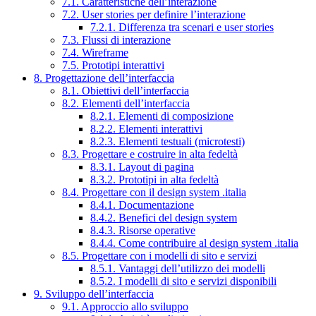
7.1. Caratteristiche dell’interazione
7.2. User stories per definire l’interazione
7.2.1. Differenza tra scenari e user stories
7.3. Flussi di interazione
7.4. Wireframe
7.5. Prototipi interattivi
8. Progettazione dell’interfaccia
8.1. Obiettivi dell’interfaccia
8.2. Elementi dell’interfaccia
8.2.1. Elementi di composizione
8.2.2. Elementi interattivi
8.2.3. Elementi testuali (microtesti)
8.3. Progettare e costruire in alta fedeltà
8.3.1. Layout di pagina
8.3.2. Prototipi in alta fedeltà
8.4. Progettare con il design system .italia
8.4.1. Documentazione
8.4.2. Benefici del design system
8.4.3. Risorse operative
8.4.4. Come contribuire al design system .italia
8.5. Progettare con i modelli di sito e servizi
8.5.1. Vantaggi dell’utilizzo dei modelli
8.5.2. I modelli di sito e servizi disponibili
9. Sviluppo dell’interfaccia
9.1. Approccio allo sviluppo