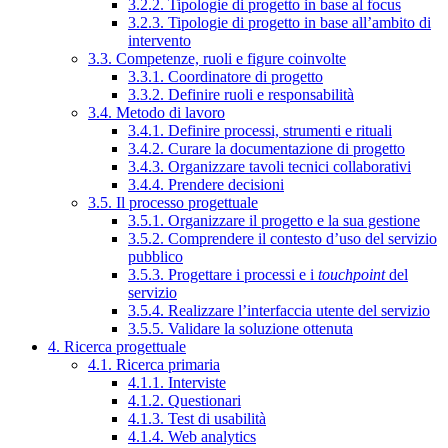
3.2.2. Tipologie di progetto in base al focus
3.2.3. Tipologie di progetto in base all’ambito di
intervento
3.3. Competenze, ruoli e figure coinvolte
3.3.1. Coordinatore di progetto
3.3.2. Definire ruoli e responsabilità
3.4. Metodo di lavoro
3.4.1. Definire processi, strumenti e rituali
3.4.2. Curare la documentazione di progetto
3.4.3. Organizzare tavoli tecnici collaborativi
3.4.4. Prendere decisioni
3.5. Il processo progettuale
3.5.1. Organizzare il progetto e la sua gestione
3.5.2. Comprendere il contesto d’uso del servizio
pubblico
3.5.3. Progettare i processi e i
touchpoint
del
servizio
3.5.4. Realizzare l’interfaccia utente del servizio
3.5.5. Validare la soluzione ottenuta
4. Ricerca progettuale
4.1. Ricerca primaria
4.1.1. Interviste
4.1.2. Questionari
4.1.3. Test di usabilità
4.1.4. Web analytics