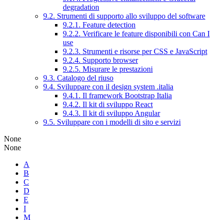
degradation
9.2. Strumenti di supporto allo sviluppo del software
9.2.1. Feature detection
9.2.2. Verificare le feature disponibili con Can I
use
9.2.3. Strumenti e risorse per CSS e JavaScript
9.2.4. Supporto browser
9.2.5. Misurare le prestazioni
9.3. Catalogo del riuso
9.4. Sviluppare con il design system .italia
9.4.1. Il framework Bootstrap Italia
9.4.2. Il kit di sviluppo React
9.4.3. Il kit di sviluppo Angular
9.5. Sviluppare con i modelli di sito e servizi
None
None
A
B
C
D
E
I
M