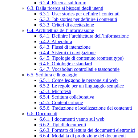
6.2.4. Ricerca sui forum
6.3. Dalla ricerca ai bisogni degli utenti
6.3.1. User stories per definire i contenuti
6.3.2. Job stories per definire i contenuti
6.3.3. Criteri di accettazione
6.4. Architettura dell’informazione
6.4.1. Definire l’architettura dell’informazione
6.4.2. Alberatura
6.4.3. Flussi di interazione
6.4.4. Sistemi di navigazione
6.4.5. Tipologie di contenuto (content type)
6.4.6. Ontologie e standard
6.4.7. Vocabolari controllati e tassonomie
6.5. Scrittura e linguaggio
6.5.1. Come leggono le persone sul web
6.5.2. Le regole per un linguaggio semplice
6.5.3. Microtesti
6.5.4. Scrittura collaborativa
6.5.5. Content critique
6.5.6. Traduzione e localizzazione dei contenuti
6.6. Documenti
6.6.1. I documenti vanno sul web
6.6.2. Tipi di documenti
6.6.3. Formato di lettura dei documenti elettronici
6.6.4. Modalità di produzione dei documenti