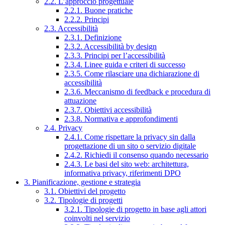
2.2. L’approccio progettuale
2.2.1. Buone pratiche
2.2.2. Principi
2.3. Accessibilità
2.3.1. Definizione
2.3.2. Accessibilità by design
2.3.3. Principi per l’accessibilità
2.3.4. Linee guida e criteri di successo
2.3.5. Come rilasciare una dichiarazione di
accessibilità
2.3.6. Meccanismo di feedback e procedura di
attuazione
2.3.7. Obiettivi accessibilità
2.3.8. Normativa e approfondimenti
2.4. Privacy
2.4.1. Come rispettare la privacy sin dalla
progettazione di un sito o servizio digitale
2.4.2. Richiedi il consenso quando necessario
2.4.3. Le basi del sito web: architettura,
informativa privacy, riferimenti DPO
3. Pianificazione, gestione e strategia
3.1. Obiettivi del progetto
3.2. Tipologie di progetti
3.2.1. Tipologie di progetto in base agli attori
coinvolti nel servizio