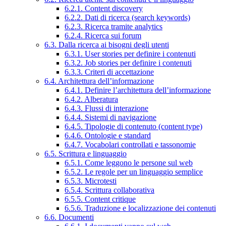
6.2.1. Content discovery
6.2.2. Dati di ricerca (search keywords)
6.2.3. Ricerca tramite analytics
6.2.4. Ricerca sui forum
6.3. Dalla ricerca ai bisogni degli utenti
6.3.1. User stories per definire i contenuti
6.3.2. Job stories per definire i contenuti
6.3.3. Criteri di accettazione
6.4. Architettura dell’informazione
6.4.1. Definire l’architettura dell’informazione
6.4.2. Alberatura
6.4.3. Flussi di interazione
6.4.4. Sistemi di navigazione
6.4.5. Tipologie di contenuto (content type)
6.4.6. Ontologie e standard
6.4.7. Vocabolari controllati e tassonomie
6.5. Scrittura e linguaggio
6.5.1. Come leggono le persone sul web
6.5.2. Le regole per un linguaggio semplice
6.5.3. Microtesti
6.5.4. Scrittura collaborativa
6.5.5. Content critique
6.5.6. Traduzione e localizzazione dei contenuti
6.6. Documenti