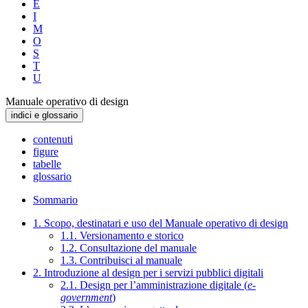
E
I
M
O
S
T
U
Manuale operativo di design
indici e glossario
contenuti
figure
tabelle
glossario
Sommario
1. Scopo, destinatari e uso del Manuale operativo di design
1.1. Versionamento e storico
1.2. Consultazione del manuale
1.3. Contribuisci al manuale
2. Introduzione al design per i servizi pubblici digitali
2.1. Design per l’amministrazione digitale (
e-
government
)