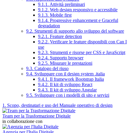
9.1.1. Attività preliminari
9.1.2. Web design responsivo e accessibile
9.1.3. Mobile first
9.1.4. Progressive enhancement e Graceful
degradation
9.2. Strumenti di supporto allo sviluppo del software
9.2.1. Feature detection
9.2.2. Verificare le feature disponibili con Can I
use
9.2.3. Strumenti e risorse per CSS e JavaScript
9.2.4. Supporto browser
9.2.5. Misurare le prestazioni
9.3. Catalogo del riuso
9.4. Sviluppare con il design system .italia
9.4.1. Il framework Bootstrap Italia
9.4.2. Il kit di sviluppo React
9.4.3. Il kit di sviluppo Angular
9.5. Sviluppare con i modelli di sito e servizi
1. Scopo, destinatari e uso del Manuale operativo di design
Team per la Trasformazione Digitale
in collaborazione con
Agenzia per l'Italia Digitale