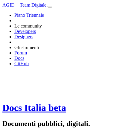
AGID
+
Team Digitale
Piano Triennale
Le community
Developers
Designers
Gli strumenti
Forum
Docs
GitHub
Docs Italia
beta
Documenti pubblici, digitali.