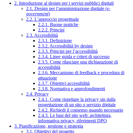
2. Introduzione al design per i servizi pubblici digitali
2.1. Design per l’amministrazione digitale (
e-
government
)
2.2. L’approccio progettuale
2.2.1. Buone pratiche
2.2.2. Principi
2.3. Accessibilità
2.3.1. Definizione
2.3.2. Accessibilità by design
2.3.3. Principi per l’accessibilità
2.3.4. Linee guida e criteri di successo
2.3.5. Come rilasciare una dichiarazione di
accessibilità
2.3.6. Meccanismo di feedback e procedura di
attuazione
2.3.7. Obiettivi accessibilità
2.3.8. Normativa e approfondimenti
2.4. Privacy
2.4.1. Come rispettare la privacy sin dalla
progettazione di un sito o servizio digitale
2.4.2. Richiedi il consenso quando necessario
2.4.3. Le basi del sito web: architettura,
informativa privacy, riferimenti DPO
3. Pianificazione, gestione e strategia
3.1. Obiettivi del progetto