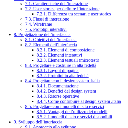
7.1. Caratteristiche dell’interazione
7.2. User stories per definire l’interazione
7.2.1. Differenza tra scenari e user stories
7.3. Flussi di interazione
7.4. Wireframe
7.5. Prototipi interattivi
8. Progettazione dell’interfaccia
8.1. Obiettivi dell’interfaccia
8.2. Elementi dell’interfaccia
8.2.1. Elementi di composizione
8.2.2. Elementi interattivi
8.2.3. Elementi testuali (microtesti)
8.3. Progettare e costruire in alta fedeltà
8.3.1. Layout di pagina
8.3.2. Prototipi in alta fedeltà
8.4. Progettare con il design system .italia
8.4.1. Documentazione
8.4.2. Benefici del design system
8.4.3. Risorse operative
8.4.4. Come contribuire al design system .italia
8.5. Progettare con i modelli di sito e servizi
8.5.1. Vantaggi dell’utilizzo dei modelli
8.5.2. I modelli di sito e servizi disponibili
9. Sviluppo dell’interfaccia
9.1. Approccio allo sviluppo