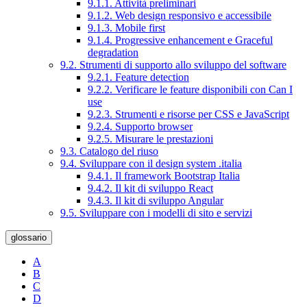
9.1.1. Attività preliminari
9.1.2. Web design responsivo e accessibile
9.1.3. Mobile first
9.1.4. Progressive enhancement e Graceful
degradation
9.2. Strumenti di supporto allo sviluppo del software
9.2.1. Feature detection
9.2.2. Verificare le feature disponibili con Can I
use
9.2.3. Strumenti e risorse per CSS e JavaScript
9.2.4. Supporto browser
9.2.5. Misurare le prestazioni
9.3. Catalogo del riuso
9.4. Sviluppare con il design system .italia
9.4.1. Il framework Bootstrap Italia
9.4.2. Il kit di sviluppo React
9.4.3. Il kit di sviluppo Angular
9.5. Sviluppare con i modelli di sito e servizi
glossario
A
B
C
D