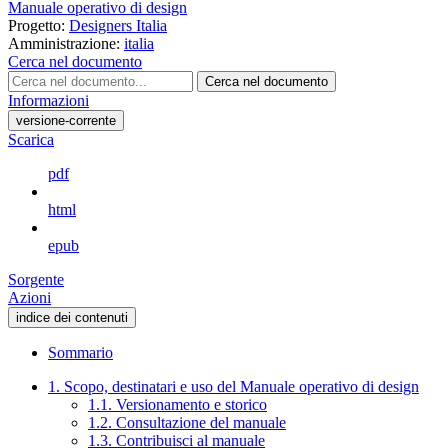
Manuale operativo di design
Progetto:
Designers Italia
Amministrazione:
italia
Cerca nel documento
Cerca nel documento
Informazioni
versione-corrente
Scarica
pdf
html
epub
Sorgente
Azioni
indice dei contenuti
Sommario
1. Scopo, destinatari e uso del Manuale operativo di design
1.1. Versionamento e storico
1.2. Consultazione del manuale
1.3. Contribuisci al manuale