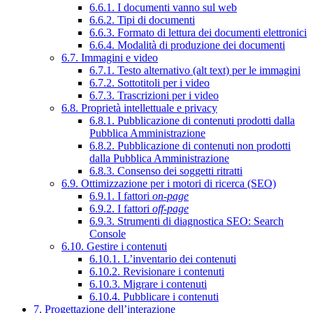
6.6.1. I documenti vanno sul web
6.6.2. Tipi di documenti
6.6.3. Formato di lettura dei documenti elettronici
6.6.4. Modalità di produzione dei documenti
6.7. Immagini e video
6.7.1. Testo alternativo (alt text) per le immagini
6.7.2. Sottotitoli per i video
6.7.3. Trascrizioni per i video
6.8. Proprietà intellettuale e privacy
6.8.1. Pubblicazione di contenuti prodotti dalla
Pubblica Amministrazione
6.8.2. Pubblicazione di contenuti non prodotti
dalla Pubblica Amministrazione
6.8.3. Consenso dei soggetti ritratti
6.9. Ottimizzazione per i motori di ricerca (SEO)
6.9.1. I fattori
on-page
6.9.2. I fattori
off-page
6.9.3. Strumenti di diagnostica SEO: Search
Console
6.10. Gestire i contenuti
6.10.1. L’inventario dei contenuti
6.10.2. Revisionare i contenuti
6.10.3. Migrare i contenuti
6.10.4. Pubblicare i contenuti
7. Progettazione dell’interazione