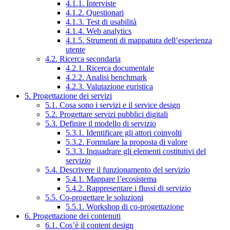
4.1.1. Interviste
4.1.2. Questionari
4.1.3. Test di usabilità
4.1.4. Web analytics
4.1.5. Strumenti di mappatura dell’esperienza
utente
4.2. Ricerca secondaria
4.2.1. Ricerca documentale
4.2.2. Analisi benchmark
4.2.3. Valutazione euristica
5. Progettazione dei servizi
5.1. Cosa sono i servizi e il service design
5.2. Progettare servizi pubblici digitali
5.3. Definire il modello di servizio
5.3.1. Identificare gli attori coinvolti
5.3.2. Formulare la proposta di valore
5.3.3. Inquadrare gli elementi costitutivi del
servizio
5.4. Descrivere il funzionamento del servizio
5.4.1. Mappare l’ecosistema
5.4.2. Rappresentare i flussi di servizio
5.5. Co-progettare le soluzioni
5.5.1. Workshop di co-progettazione
6. Progettazione dei contenuti
6.1. Cos’è il content design