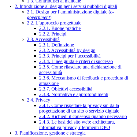
1.3. Contribuisci al manuale
2. Introduzione al design per i servizi pubblici digitali
2.1. Design per l’amministrazione digitale (
e-
government
)
2.2. L’approccio progettuale
2.2.1. Buone pratiche
2.2.2. Principi
2.3. Accessibilità
2.3.1. Definizione
2.3.2. Accessibilità by design
2.3.3. Principi per l’accessibilità
2.3.4. Linee guida e criteri di successo
2.3.5. Come rilasciare una dichiarazione di
accessibilità
2.3.6. Meccanismo di feedback e procedura di
attuazione
2.3.7. Obiettivi accessibilità
2.3.8. Normativa e approfondimenti
2.4. Privacy
2.4.1. Come rispettare la privacy sin dalla
progettazione di un sito o servizio digitale
2.4.2. Richiedi il consenso quando necessario
2.4.3. Le basi del sito web: architettura,
informativa privacy, riferimenti DPO
3. Pianificazione, gestione e strategia