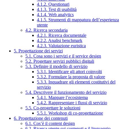
4.1.2. Questionari
4.1.3. Test di usabilità
4.1.4. Web analytics
4.1.5. Strumenti di mappatura dell’esperienza
utente
4.2. Ricerca secondaria
4.2.1. Ricerca documentale
4.2.2. Analisi benchmark
4.2.3. Valutazione euristica
5. Progettazione dei servizi
5.1. Cosa sono i servizi e il service design
5.2. Progettare servizi pubblici digitali
5.3. Definire il modello di servizio
5.3.1. Identificare gli attori coinvolti
5.3.2. Formulare la proposta di valore
5.3.3. Inquadrare gli elementi costitutivi del
servizio
5.4. Descrivere il funzionamento del servizio
5.4.1. Mappare l’ecosistema
5.4.2. Rappresentare i flussi di servizio
5.5. Co-progettare le soluzioni
5.5.1. Workshop di co-progettazione
6. Progettazione dei contenuti
6.1. Cos’è il content design
6.2. Ricerca utente sui contenuti e il linguaggio