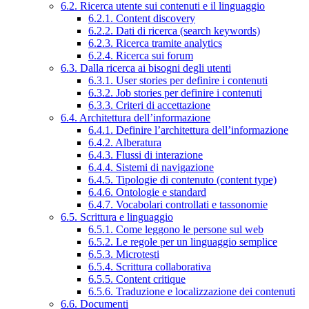
6.2. Ricerca utente sui contenuti e il linguaggio
6.2.1. Content discovery
6.2.2. Dati di ricerca (search keywords)
6.2.3. Ricerca tramite analytics
6.2.4. Ricerca sui forum
6.3. Dalla ricerca ai bisogni degli utenti
6.3.1. User stories per definire i contenuti
6.3.2. Job stories per definire i contenuti
6.3.3. Criteri di accettazione
6.4. Architettura dell’informazione
6.4.1. Definire l’architettura dell’informazione
6.4.2. Alberatura
6.4.3. Flussi di interazione
6.4.4. Sistemi di navigazione
6.4.5. Tipologie di contenuto (content type)
6.4.6. Ontologie e standard
6.4.7. Vocabolari controllati e tassonomie
6.5. Scrittura e linguaggio
6.5.1. Come leggono le persone sul web
6.5.2. Le regole per un linguaggio semplice
6.5.3. Microtesti
6.5.4. Scrittura collaborativa
6.5.5. Content critique
6.5.6. Traduzione e localizzazione dei contenuti
6.6. Documenti