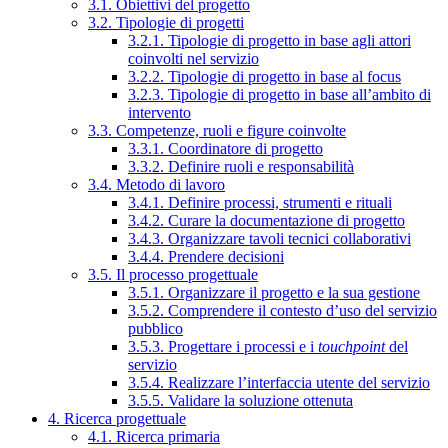
3.1. Obiettivi del progetto
3.2. Tipologie di progetti
3.2.1. Tipologie di progetto in base agli attori
coinvolti nel servizio
3.2.2. Tipologie di progetto in base al focus
3.2.3. Tipologie di progetto in base all’ambito di
intervento
3.3. Competenze, ruoli e figure coinvolte
3.3.1. Coordinatore di progetto
3.3.2. Definire ruoli e responsabilità
3.4. Metodo di lavoro
3.4.1. Definire processi, strumenti e rituali
3.4.2. Curare la documentazione di progetto
3.4.3. Organizzare tavoli tecnici collaborativi
3.4.4. Prendere decisioni
3.5. Il processo progettuale
3.5.1. Organizzare il progetto e la sua gestione
3.5.2. Comprendere il contesto d’uso del servizio
pubblico
3.5.3. Progettare i processi e i
touchpoint
del
servizio
3.5.4. Realizzare l’interfaccia utente del servizio
3.5.5. Validare la soluzione ottenuta
4. Ricerca progettuale
4.1. Ricerca primaria