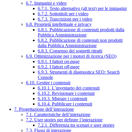
6.7. Immagini e video
6.7.1. Testo alternativo (alt text) per le immagini
6.7.2. Sottotitoli per i video
6.7.3. Trascrizioni per i video
6.8. Proprietà intellettuale e privacy
6.8.1. Pubblicazione di contenuti prodotti dalla
Pubblica Amministrazione
6.8.2. Pubblicazione di contenuti non prodotti
dalla Pubblica Amministrazione
6.8.3. Consenso dei soggetti ritratti
6.9. Ottimizzazione per i motori di ricerca (SEO)
6.9.1. I fattori
on-page
6.9.2. I fattori
off-page
6.9.3. Strumenti di diagnostica SEO: Search
Console
6.10. Gestire i contenuti
6.10.1. L’inventario dei contenuti
6.10.2. Revisionare i contenuti
6.10.3. Migrare i contenuti
6.10.4. Pubblicare i contenuti
7. Progettazione dell’interazione
7.1. Caratteristiche dell’interazione
7.2. User stories per definire l’interazione
7.2.1. Differenza tra scenari e user stories
7.3. Flussi di interazione