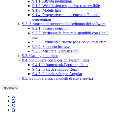
9.1.1. Attività preliminari
9.1.2. Web design responsivo e accessibile
9.1.3. Mobile first
9.1.4. Progressive enhancement e Graceful
degradation
9.2. Strumenti di supporto allo sviluppo del software
9.2.1. Feature detection
9.2.2. Verificare le feature disponibili con Can I
use
9.2.3. Strumenti e risorse per CSS e JavaScript
9.2.4. Supporto browser
9.2.5. Misurare le prestazioni
9.3. Catalogo del riuso
9.4. Sviluppare con il design system .italia
9.4.1. Il framework Bootstrap Italia
9.4.2. Il kit di sviluppo React
9.4.3. Il kit di sviluppo Angular
9.5. Sviluppare con i modelli di sito e servizi
glossario
A
B
C
D