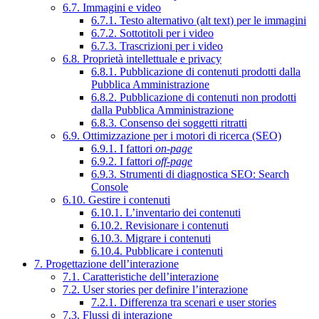
6.7. Immagini e video
6.7.1. Testo alternativo (alt text) per le immagini
6.7.2. Sottotitoli per i video
6.7.3. Trascrizioni per i video
6.8. Proprietà intellettuale e privacy
6.8.1. Pubblicazione di contenuti prodotti dalla
Pubblica Amministrazione
6.8.2. Pubblicazione di contenuti non prodotti
dalla Pubblica Amministrazione
6.8.3. Consenso dei soggetti ritratti
6.9. Ottimizzazione per i motori di ricerca (SEO)
6.9.1. I fattori
on-page
6.9.2. I fattori
off-page
6.9.3. Strumenti di diagnostica SEO: Search
Console
6.10. Gestire i contenuti
6.10.1. L’inventario dei contenuti
6.10.2. Revisionare i contenuti
6.10.3. Migrare i contenuti
6.10.4. Pubblicare i contenuti
7. Progettazione dell’interazione
7.1. Caratteristiche dell’interazione
7.2. User stories per definire l’interazione
7.2.1. Differenza tra scenari e user stories
7.3. Flussi di interazione