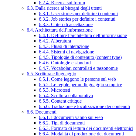
6.2.4. Ricerca sui forum
6.3. Dalla ricerca ai bisogni degli utenti
6.3.1. User stories per definire i contenuti
6.3.2. Job stories per definire i contenuti
6.3.3. Criteri di accettazione
6.4. Architettura dell’informazione
6.4.1. Definire l’architettura dell’informazione
6.4.2. Alberatura
6.4.3. Flussi di interazione
6.4.4. Sistemi di navigazione
6.4.5. Tipologie di contenuto (content type)
6.4.6. Ontologie e standard
6.4.7. Vocabolari controllati e tassonomie
6.5. Scrittura e linguaggio
6.5.1. Come leggono le persone sul web
6.5.2. Le regole per un linguaggio semplice
6.5.3. Microtesti
6.5.4. Scrittura collaborativa
6.5.5. Content critique
6.5.6. Traduzione e localizzazione dei contenuti
6.6. Documenti
6.6.1. I documenti vanno sul web
6.6.2. Tipi di documenti
6.6.3. Formato di lettura dei documenti elettronici
6.6.4. Modalità di produzione dei documenti