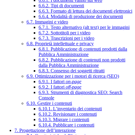
6.6.1. I documenti vanno sul web
6.6.2. Tipi di documenti
6.6.3. Formato di lettura dei documenti elettronici
6.6.4. Modalità di produzione dei documenti
6.7. Immagini e video
6.7.1. Testo alternativo (alt text) per le immagini
6.7.2. Sottotitoli per i video
6.7.3. Trascrizioni per i video
6.8. Proprietà intellettuale e privacy
6.8.1. Pubblicazione di contenuti prodotti dalla
Pubblica Amministrazione
6.8.2. Pubblicazione di contenuti non prodotti
dalla Pubblica Amministrazione
6.8.3. Consenso dei soggetti ritratti
6.9. Ottimizzazione per i motori di ricerca (SEO)
6.9.1. I fattori
on-page
6.9.2. I fattori
off-page
6.9.3. Strumenti di diagnostica SEO: Search
Console
6.10. Gestire i contenuti
6.10.1. L’inventario dei contenuti
6.10.2. Revisionare i contenuti
6.10.3. Migrare i contenuti
6.10.4. Pubblicare i contenuti
7. Progettazione dell’interazione