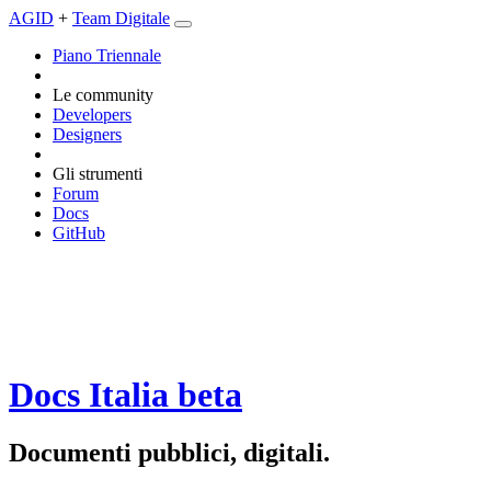
AGID
+
Team Digitale
Piano Triennale
Le community
Developers
Designers
Gli strumenti
Forum
Docs
GitHub
Docs Italia
beta
Documenti pubblici, digitali.