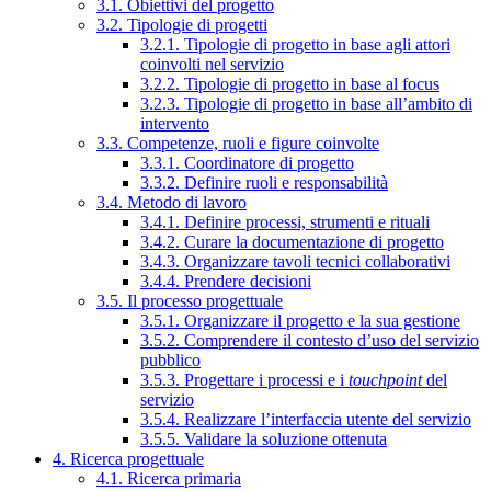
3.1. Obiettivi del progetto
3.2. Tipologie di progetti
3.2.1. Tipologie di progetto in base agli attori
coinvolti nel servizio
3.2.2. Tipologie di progetto in base al focus
3.2.3. Tipologie di progetto in base all’ambito di
intervento
3.3. Competenze, ruoli e figure coinvolte
3.3.1. Coordinatore di progetto
3.3.2. Definire ruoli e responsabilità
3.4. Metodo di lavoro
3.4.1. Definire processi, strumenti e rituali
3.4.2. Curare la documentazione di progetto
3.4.3. Organizzare tavoli tecnici collaborativi
3.4.4. Prendere decisioni
3.5. Il processo progettuale
3.5.1. Organizzare il progetto e la sua gestione
3.5.2. Comprendere il contesto d’uso del servizio
pubblico
3.5.3. Progettare i processi e i
touchpoint
del
servizio
3.5.4. Realizzare l’interfaccia utente del servizio
3.5.5. Validare la soluzione ottenuta
4. Ricerca progettuale
4.1. Ricerca primaria