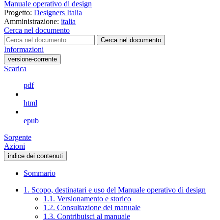
Manuale operativo di design
Progetto:
Designers Italia
Amministrazione:
italia
Cerca nel documento
Cerca nel documento
Informazioni
versione-corrente
Scarica
pdf
html
epub
Sorgente
Azioni
indice dei contenuti
Sommario
1. Scopo, destinatari e uso del Manuale operativo di design
1.1. Versionamento e storico
1.2. Consultazione del manuale
1.3. Contribuisci al manuale