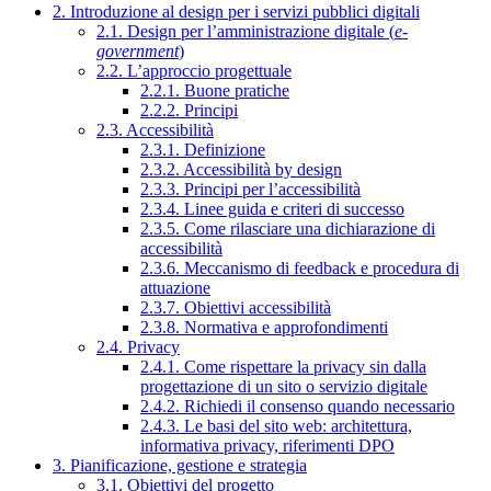
2. Introduzione al design per i servizi pubblici digitali
2.1. Design per l’amministrazione digitale (
e-
government
)
2.2. L’approccio progettuale
2.2.1. Buone pratiche
2.2.2. Principi
2.3. Accessibilità
2.3.1. Definizione
2.3.2. Accessibilità by design
2.3.3. Principi per l’accessibilità
2.3.4. Linee guida e criteri di successo
2.3.5. Come rilasciare una dichiarazione di
accessibilità
2.3.6. Meccanismo di feedback e procedura di
attuazione
2.3.7. Obiettivi accessibilità
2.3.8. Normativa e approfondimenti
2.4. Privacy
2.4.1. Come rispettare la privacy sin dalla
progettazione di un sito o servizio digitale
2.4.2. Richiedi il consenso quando necessario
2.4.3. Le basi del sito web: architettura,
informativa privacy, riferimenti DPO
3. Pianificazione, gestione e strategia
3.1. Obiettivi del progetto