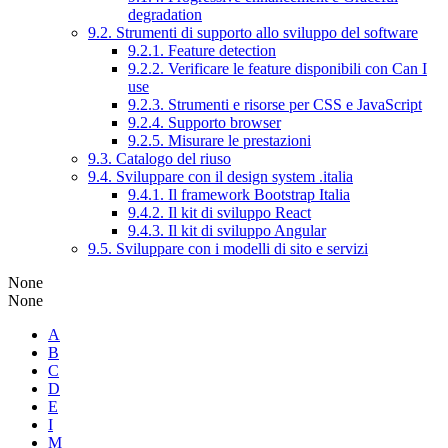
degradation
9.2. Strumenti di supporto allo sviluppo del software
9.2.1. Feature detection
9.2.2. Verificare le feature disponibili con Can I
use
9.2.3. Strumenti e risorse per CSS e JavaScript
9.2.4. Supporto browser
9.2.5. Misurare le prestazioni
9.3. Catalogo del riuso
9.4. Sviluppare con il design system .italia
9.4.1. Il framework Bootstrap Italia
9.4.2. Il kit di sviluppo React
9.4.3. Il kit di sviluppo Angular
9.5. Sviluppare con i modelli di sito e servizi
None
None
A
B
C
D
E
I
M