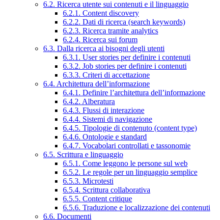
6.2. Ricerca utente sui contenuti e il linguaggio
6.2.1. Content discovery
6.2.2. Dati di ricerca (search keywords)
6.2.3. Ricerca tramite analytics
6.2.4. Ricerca sui forum
6.3. Dalla ricerca ai bisogni degli utenti
6.3.1. User stories per definire i contenuti
6.3.2. Job stories per definire i contenuti
6.3.3. Criteri di accettazione
6.4. Architettura dell’informazione
6.4.1. Definire l’architettura dell’informazione
6.4.2. Alberatura
6.4.3. Flussi di interazione
6.4.4. Sistemi di navigazione
6.4.5. Tipologie di contenuto (content type)
6.4.6. Ontologie e standard
6.4.7. Vocabolari controllati e tassonomie
6.5. Scrittura e linguaggio
6.5.1. Come leggono le persone sul web
6.5.2. Le regole per un linguaggio semplice
6.5.3. Microtesti
6.5.4. Scrittura collaborativa
6.5.5. Content critique
6.5.6. Traduzione e localizzazione dei contenuti
6.6. Documenti