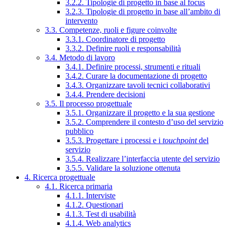
3.2.2. Tipologie di progetto in base al focus
3.2.3. Tipologie di progetto in base all’ambito di
intervento
3.3. Competenze, ruoli e figure coinvolte
3.3.1. Coordinatore di progetto
3.3.2. Definire ruoli e responsabilità
3.4. Metodo di lavoro
3.4.1. Definire processi, strumenti e rituali
3.4.2. Curare la documentazione di progetto
3.4.3. Organizzare tavoli tecnici collaborativi
3.4.4. Prendere decisioni
3.5. Il processo progettuale
3.5.1. Organizzare il progetto e la sua gestione
3.5.2. Comprendere il contesto d’uso del servizio
pubblico
3.5.3. Progettare i processi e i
touchpoint
del
servizio
3.5.4. Realizzare l’interfaccia utente del servizio
3.5.5. Validare la soluzione ottenuta
4. Ricerca progettuale
4.1. Ricerca primaria
4.1.1. Interviste
4.1.2. Questionari
4.1.3. Test di usabilità
4.1.4. Web analytics