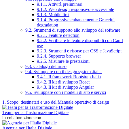
9.1.1. Attività preliminari
9.1.2. Web design responsivo e accessibile
9.1.3. Mobile first
9.1.4. Progressive enhancement e Graceful
degradation
9.2. Strumenti di supporto allo sviluppo del software
9.2.1. Feature detection
9.2.2. Verificare le feature disponibili con Can I
use
9.2.3. Strumenti e risorse per CSS e JavaScript
9.2.4. Supporto browser
9.2.5. Misurare le prestazioni
9.3. Catalogo del riuso
9.4. Sviluppare con il design system .italia
9.4.1. Il framework Bootstrap Italia
9.4.2. Il kit di sviluppo React
9.4.3. Il kit di sviluppo Angular
9.5. Sviluppare con i modelli di sito e servizi
1. Scopo, destinatari e uso del Manuale operativo di design
Team per la Trasformazione Digitale
in collaborazione con
Agenzia per l'Italia Digitale