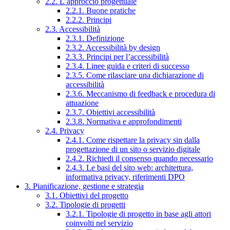
2.2. L’approccio progettuale
2.2.1. Buone pratiche
2.2.2. Principi
2.3. Accessibilità
2.3.1. Definizione
2.3.2. Accessibilità by design
2.3.3. Principi per l’accessibilità
2.3.4. Linee guida e criteri di successo
2.3.5. Come rilasciare una dichiarazione di
accessibilità
2.3.6. Meccanismo di feedback e procedura di
attuazione
2.3.7. Obiettivi accessibilità
2.3.8. Normativa e approfondimenti
2.4. Privacy
2.4.1. Come rispettare la privacy sin dalla
progettazione di un sito o servizio digitale
2.4.2. Richiedi il consenso quando necessario
2.4.3. Le basi del sito web: architettura,
informativa privacy, riferimenti DPO
3. Pianificazione, gestione e strategia
3.1. Obiettivi del progetto
3.2. Tipologie di progetti
3.2.1. Tipologie di progetto in base agli attori
coinvolti nel servizio