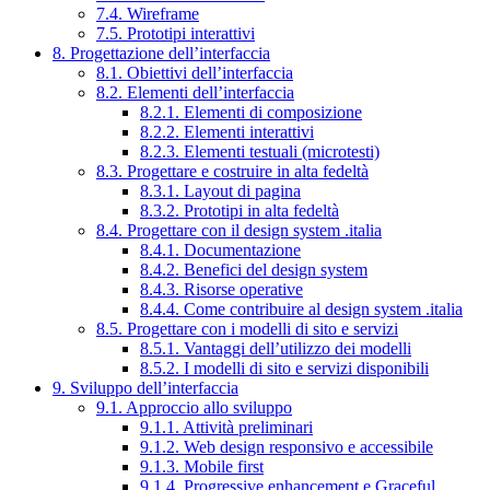
7.4. Wireframe
7.5. Prototipi interattivi
8. Progettazione dell’interfaccia
8.1. Obiettivi dell’interfaccia
8.2. Elementi dell’interfaccia
8.2.1. Elementi di composizione
8.2.2. Elementi interattivi
8.2.3. Elementi testuali (microtesti)
8.3. Progettare e costruire in alta fedeltà
8.3.1. Layout di pagina
8.3.2. Prototipi in alta fedeltà
8.4. Progettare con il design system .italia
8.4.1. Documentazione
8.4.2. Benefici del design system
8.4.3. Risorse operative
8.4.4. Come contribuire al design system .italia
8.5. Progettare con i modelli di sito e servizi
8.5.1. Vantaggi dell’utilizzo dei modelli
8.5.2. I modelli di sito e servizi disponibili
9. Sviluppo dell’interfaccia
9.1. Approccio allo sviluppo
9.1.1. Attività preliminari
9.1.2. Web design responsivo e accessibile
9.1.3. Mobile first
9.1.4. Progressive enhancement e Graceful