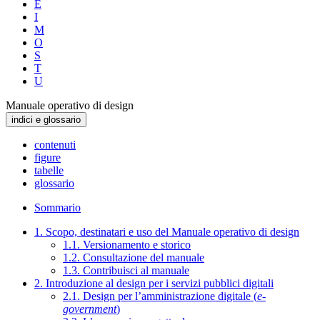
E
I
M
O
S
T
U
Manuale operativo di design
indici e glossario
contenuti
figure
tabelle
glossario
Sommario
1. Scopo, destinatari e uso del Manuale operativo di design
1.1. Versionamento e storico
1.2. Consultazione del manuale
1.3. Contribuisci al manuale
2. Introduzione al design per i servizi pubblici digitali
2.1. Design per l’amministrazione digitale (
e-
government
)