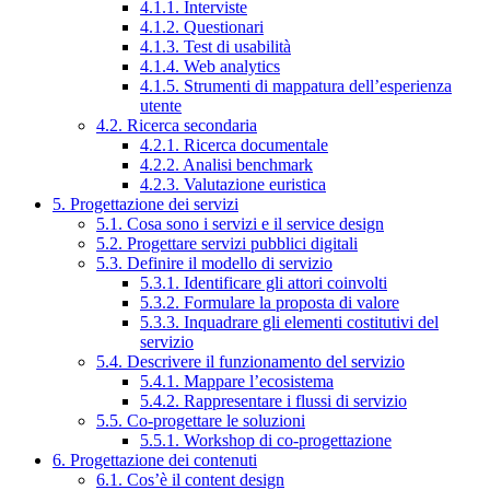
4.1.1. Interviste
4.1.2. Questionari
4.1.3. Test di usabilità
4.1.4. Web analytics
4.1.5. Strumenti di mappatura dell’esperienza
utente
4.2. Ricerca secondaria
4.2.1. Ricerca documentale
4.2.2. Analisi benchmark
4.2.3. Valutazione euristica
5. Progettazione dei servizi
5.1. Cosa sono i servizi e il service design
5.2. Progettare servizi pubblici digitali
5.3. Definire il modello di servizio
5.3.1. Identificare gli attori coinvolti
5.3.2. Formulare la proposta di valore
5.3.3. Inquadrare gli elementi costitutivi del
servizio
5.4. Descrivere il funzionamento del servizio
5.4.1. Mappare l’ecosistema
5.4.2. Rappresentare i flussi di servizio
5.5. Co-progettare le soluzioni
5.5.1. Workshop di co-progettazione
6. Progettazione dei contenuti
6.1. Cos’è il content design