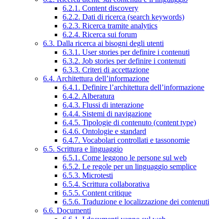
6.2.1. Content discovery
6.2.2. Dati di ricerca (search keywords)
6.2.3. Ricerca tramite analytics
6.2.4. Ricerca sui forum
6.3. Dalla ricerca ai bisogni degli utenti
6.3.1. User stories per definire i contenuti
6.3.2. Job stories per definire i contenuti
6.3.3. Criteri di accettazione
6.4. Architettura dell’informazione
6.4.1. Definire l’architettura dell’informazione
6.4.2. Alberatura
6.4.3. Flussi di interazione
6.4.4. Sistemi di navigazione
6.4.5. Tipologie di contenuto (content type)
6.4.6. Ontologie e standard
6.4.7. Vocabolari controllati e tassonomie
6.5. Scrittura e linguaggio
6.5.1. Come leggono le persone sul web
6.5.2. Le regole per un linguaggio semplice
6.5.3. Microtesti
6.5.4. Scrittura collaborativa
6.5.5. Content critique
6.5.6. Traduzione e localizzazione dei contenuti
6.6. Documenti