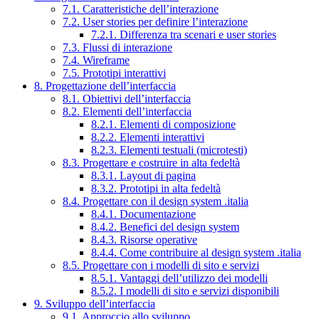
7.1. Caratteristiche dell’interazione
7.2. User stories per definire l’interazione
7.2.1. Differenza tra scenari e user stories
7.3. Flussi di interazione
7.4. Wireframe
7.5. Prototipi interattivi
8. Progettazione dell’interfaccia
8.1. Obiettivi dell’interfaccia
8.2. Elementi dell’interfaccia
8.2.1. Elementi di composizione
8.2.2. Elementi interattivi
8.2.3. Elementi testuali (microtesti)
8.3. Progettare e costruire in alta fedeltà
8.3.1. Layout di pagina
8.3.2. Prototipi in alta fedeltà
8.4. Progettare con il design system .italia
8.4.1. Documentazione
8.4.2. Benefici del design system
8.4.3. Risorse operative
8.4.4. Come contribuire al design system .italia
8.5. Progettare con i modelli di sito e servizi
8.5.1. Vantaggi dell’utilizzo dei modelli
8.5.2. I modelli di sito e servizi disponibili
9. Sviluppo dell’interfaccia
9.1. Approccio allo sviluppo