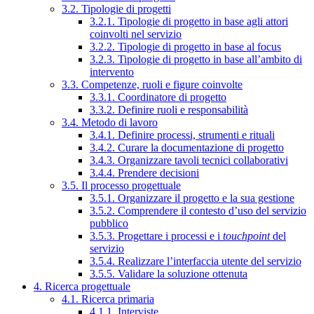
3.2. Tipologie di progetti
3.2.1. Tipologie di progetto in base agli attori
coinvolti nel servizio
3.2.2. Tipologie di progetto in base al focus
3.2.3. Tipologie di progetto in base all’ambito di
intervento
3.3. Competenze, ruoli e figure coinvolte
3.3.1. Coordinatore di progetto
3.3.2. Definire ruoli e responsabilità
3.4. Metodo di lavoro
3.4.1. Definire processi, strumenti e rituali
3.4.2. Curare la documentazione di progetto
3.4.3. Organizzare tavoli tecnici collaborativi
3.4.4. Prendere decisioni
3.5. Il processo progettuale
3.5.1. Organizzare il progetto e la sua gestione
3.5.2. Comprendere il contesto d’uso del servizio
pubblico
3.5.3. Progettare i processi e i
touchpoint
del
servizio
3.5.4. Realizzare l’interfaccia utente del servizio
3.5.5. Validare la soluzione ottenuta
4. Ricerca progettuale
4.1. Ricerca primaria
4.1.1. Interviste