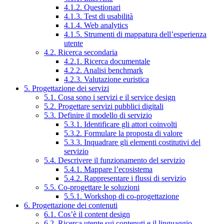
4.1.2. Questionari
4.1.3. Test di usabilità
4.1.4. Web analytics
4.1.5. Strumenti di mappatura dell’esperienza
utente
4.2. Ricerca secondaria
4.2.1. Ricerca documentale
4.2.2. Analisi benchmark
4.2.3. Valutazione euristica
5. Progettazione dei servizi
5.1. Cosa sono i servizi e il service design
5.2. Progettare servizi pubblici digitali
5.3. Definire il modello di servizio
5.3.1. Identificare gli attori coinvolti
5.3.2. Formulare la proposta di valore
5.3.3. Inquadrare gli elementi costitutivi del
servizio
5.4. Descrivere il funzionamento del servizio
5.4.1. Mappare l’ecosistema
5.4.2. Rappresentare i flussi di servizio
5.5. Co-progettare le soluzioni
5.5.1. Workshop di co-progettazione
6. Progettazione dei contenuti
6.1. Cos’è il content design
6.2. Ricerca utente sui contenuti e il linguaggio