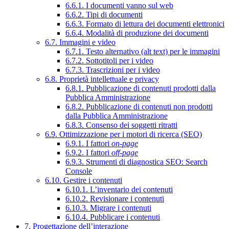
6.6.1. I documenti vanno sul web
6.6.2. Tipi di documenti
6.6.3. Formato di lettura dei documenti elettronici
6.6.4. Modalità di produzione dei documenti
6.7. Immagini e video
6.7.1. Testo alternativo (alt text) per le immagini
6.7.2. Sottotitoli per i video
6.7.3. Trascrizioni per i video
6.8. Proprietà intellettuale e privacy
6.8.1. Pubblicazione di contenuti prodotti dalla
Pubblica Amministrazione
6.8.2. Pubblicazione di contenuti non prodotti
dalla Pubblica Amministrazione
6.8.3. Consenso dei soggetti ritratti
6.9. Ottimizzazione per i motori di ricerca (SEO)
6.9.1. I fattori
on-page
6.9.2. I fattori
off-page
6.9.3. Strumenti di diagnostica SEO: Search
Console
6.10. Gestire i contenuti
6.10.1. L’inventario dei contenuti
6.10.2. Revisionare i contenuti
6.10.3. Migrare i contenuti
6.10.4. Pubblicare i contenuti
7. Progettazione dell’interazione