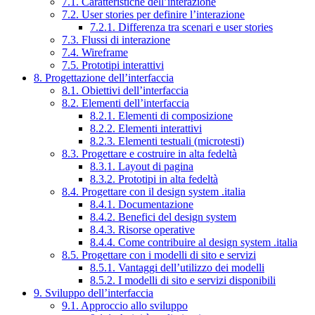
7.1. Caratteristiche dell’interazione
7.2. User stories per definire l’interazione
7.2.1. Differenza tra scenari e user stories
7.3. Flussi di interazione
7.4. Wireframe
7.5. Prototipi interattivi
8. Progettazione dell’interfaccia
8.1. Obiettivi dell’interfaccia
8.2. Elementi dell’interfaccia
8.2.1. Elementi di composizione
8.2.2. Elementi interattivi
8.2.3. Elementi testuali (microtesti)
8.3. Progettare e costruire in alta fedeltà
8.3.1. Layout di pagina
8.3.2. Prototipi in alta fedeltà
8.4. Progettare con il design system .italia
8.4.1. Documentazione
8.4.2. Benefici del design system
8.4.3. Risorse operative
8.4.4. Come contribuire al design system .italia
8.5. Progettare con i modelli di sito e servizi
8.5.1. Vantaggi dell’utilizzo dei modelli
8.5.2. I modelli di sito e servizi disponibili
9. Sviluppo dell’interfaccia
9.1. Approccio allo sviluppo