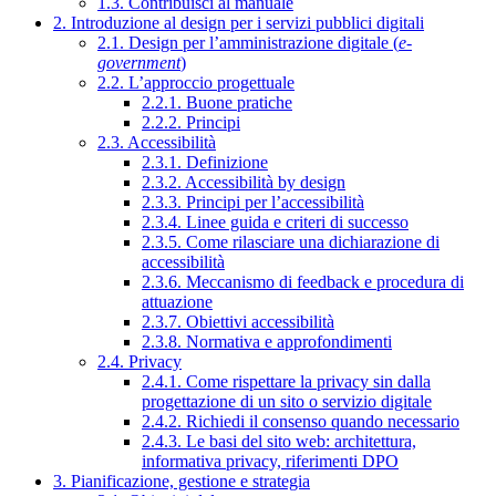
1.3. Contribuisci al manuale
2. Introduzione al design per i servizi pubblici digitali
2.1. Design per l’amministrazione digitale (
e-
government
)
2.2. L’approccio progettuale
2.2.1. Buone pratiche
2.2.2. Principi
2.3. Accessibilità
2.3.1. Definizione
2.3.2. Accessibilità by design
2.3.3. Principi per l’accessibilità
2.3.4. Linee guida e criteri di successo
2.3.5. Come rilasciare una dichiarazione di
accessibilità
2.3.6. Meccanismo di feedback e procedura di
attuazione
2.3.7. Obiettivi accessibilità
2.3.8. Normativa e approfondimenti
2.4. Privacy
2.4.1. Come rispettare la privacy sin dalla
progettazione di un sito o servizio digitale
2.4.2. Richiedi il consenso quando necessario
2.4.3. Le basi del sito web: architettura,
informativa privacy, riferimenti DPO
3. Pianificazione, gestione e strategia