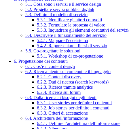
5.1. Cosa sono i servizi e il service design
5.2. Progettare servizi pubblici digitali
5.3. Definire il modello di servizio
5.3.1. Identificare gli attori coinvolti
5.3.2. Formulare la proposta di valore
5.3.3. Inquadrare gli elementi costitutivi del serviz
5.4. Descrivere il funzionamento del servizio
5.4.1. Mappare l’ecosistema
5.4.2. Rappresentare i flussi di servizio
5.5. Co-progettare le soluzioni
5.5.1. Workshop di co-progettazione
6. Progettazione dei contenuti
6.1. Cos’è il content design
6.2. Ricerca utente sui contenuti e il linguaggio
6.2.1. Content discovery
6.2.2. Dati di ricerca (search keywords)
6.2.3. Ricerca tramite analytics
6.2.4. Ricerca sui forum
6.3. Dalla ricerca ai bisogni degli utenti
6.3.1. User stories per definire i contenuti
6.3.2. Job stories per definire i contenuti
6.3.3. Criteri di accettazione
6.4. Architettura dell’informazione
6.4.1. Definire l’architettura dell’informazione
6.4.2. Alberatura