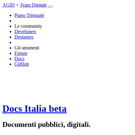
AGID
+
Team Digitale
Piano Triennale
Le community
Developers
Designers
Gli strumenti
Forum
Docs
GitHub
Docs Italia
beta
Documenti pubblici, digitali.