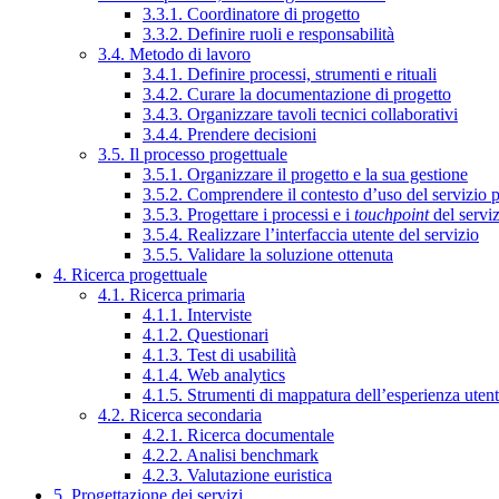
3.3.1. Coordinatore di progetto
3.3.2. Definire ruoli e responsabilità
3.4. Metodo di lavoro
3.4.1. Definire processi, strumenti e rituali
3.4.2. Curare la documentazione di progetto
3.4.3. Organizzare tavoli tecnici collaborativi
3.4.4. Prendere decisioni
3.5. Il processo progettuale
3.5.1. Organizzare il progetto e la sua gestione
3.5.2. Comprendere il contesto d’uso del servizio 
3.5.3. Progettare i processi e i
touchpoint
del servi
3.5.4. Realizzare l’interfaccia utente del servizio
3.5.5. Validare la soluzione ottenuta
4. Ricerca progettuale
4.1. Ricerca primaria
4.1.1. Interviste
4.1.2. Questionari
4.1.3. Test di usabilità
4.1.4. Web analytics
4.1.5. Strumenti di mappatura dell’esperienza uten
4.2. Ricerca secondaria
4.2.1. Ricerca documentale
4.2.2. Analisi benchmark
4.2.3. Valutazione euristica
5. Progettazione dei servizi