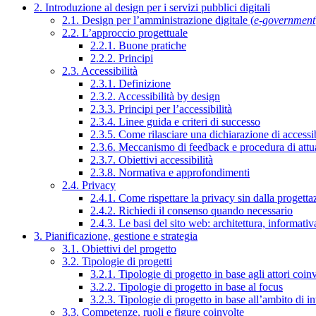
2. Introduzione al design per i servizi pubblici digitali
2.1. Design per l’amministrazione digitale (
e-government
2.2. L’approccio progettuale
2.2.1. Buone pratiche
2.2.2. Principi
2.3. Accessibilità
2.3.1. Definizione
2.3.2. Accessibilità by design
2.3.3. Principi per l’accessibilità
2.3.4. Linee guida e criteri di successo
2.3.5. Come rilasciare una dichiarazione di accessib
2.3.6. Meccanismo di feedback e procedura di attu
2.3.7. Obiettivi accessibilità
2.3.8. Normativa e approfondimenti
2.4. Privacy
2.4.1. Come rispettare la privacy sin dalla progettaz
2.4.2. Richiedi il consenso quando necessario
2.4.3. Le basi del sito web: architettura, informati
3. Pianificazione, gestione e strategia
3.1. Obiettivi del progetto
3.2. Tipologie di progetti
3.2.1. Tipologie di progetto in base agli attori coinv
3.2.2. Tipologie di progetto in base al focus
3.2.3. Tipologie di progetto in base all’ambito di i
3.3. Competenze, ruoli e figure coinvolte