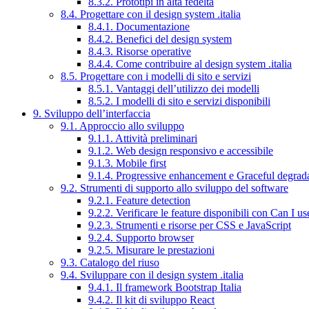
8.3.2. Prototipi in alta fedeltà
8.4. Progettare con il design system .italia
8.4.1. Documentazione
8.4.2. Benefici del design system
8.4.3. Risorse operative
8.4.4. Come contribuire al design system .italia
8.5. Progettare con i modelli di sito e servizi
8.5.1. Vantaggi dell’utilizzo dei modelli
8.5.2. I modelli di sito e servizi disponibili
9. Sviluppo dell’interfaccia
9.1. Approccio allo sviluppo
9.1.1. Attività preliminari
9.1.2. Web design responsivo e accessibile
9.1.3. Mobile first
9.1.4. Progressive enhancement e Graceful degrad
9.2. Strumenti di supporto allo sviluppo del software
9.2.1. Feature detection
9.2.2. Verificare le feature disponibili con Can I us
9.2.3. Strumenti e risorse per CSS e JavaScript
9.2.4. Supporto browser
9.2.5. Misurare le prestazioni
9.3. Catalogo del riuso
9.4. Sviluppare con il design system .italia
9.4.1. Il framework Bootstrap Italia
9.4.2. Il kit di sviluppo React