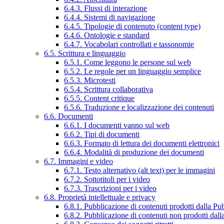
6.4.3. Flussi di interazione
6.4.4. Sistemi di navigazione
6.4.5. Tipologie di contenuto (content type)
6.4.6. Ontologie e standard
6.4.7. Vocabolari controllati e tassonomie
6.5. Scrittura e linguaggio
6.5.1. Come leggono le persone sul web
6.5.2. Le regole per un linguaggio semplice
6.5.3. Microtesti
6.5.4. Scrittura collaborativa
6.5.5. Content critique
6.5.6. Traduzione e localizzazione dei contenuti
6.6. Documenti
6.6.1. I documenti vanno sul web
6.6.2. Tipi di documenti
6.6.3. Formato di lettura dei documenti elettronici
6.6.4. Modalità di produzione dei documenti
6.7. Immagini e video
6.7.1. Testo alternativo (alt text) per le immagini
6.7.2. Sottotitoli per i video
6.7.3. Trascrizioni per i video
6.8. Proprietà intellettuale e privacy
6.8.1. Pubblicazione di contenuti prodotti dalla P
6.8.2. Pubblicazione di contenuti non prodotti dal