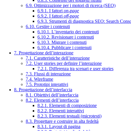
6.8.3. Consenso dei soggetti ritratti
6.9. Ottimizzazione per i motori di ricerca (SEO)
6.9.1. I fattori
on-page
6.9.2. I fattori
off-page
6.9.3. Strumenti di diagnostica SEO: Search Cons
6.10. Gestire i contenuti
6.10.1. L’inventario dei contenuti
6.10.2. Revisionare i contenuti
6.10.3. Migrare i contenuti
6.10.4. Pubblicare i contenuti
7. Progettazione dell’interazione
7.1. Caratteristiche dell’interazione
7.2. User stories per definire l’interazione
7.2.1. Differenza tra scenari e user stories
7.3. Flussi di interazione
7.4. Wireframe
7.5. Prototipi interattivi
8. Progettazione dell’interfaccia
8.1. Obiettivi dell’interfaccia
8.2. Elementi dell’interfaccia
8.2.1. Elementi di composizione
8.2.2. Elementi interattivi
8.2.3. Elementi testuali (microtesti)
8.3. Progettare e costruire in alta fedeltà
8.3.1. Layout di pagina