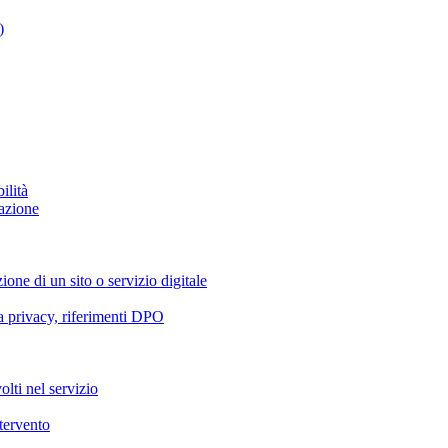
)
ilità
azione
ione di un sito o servizio digitale
va privacy, riferimenti DPO
olti nel servizio
ntervento