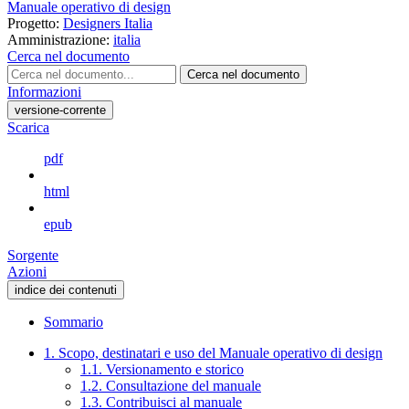
Manuale operativo di design
Progetto:
Designers Italia
Amministrazione:
italia
Cerca nel documento
Cerca nel documento
Informazioni
versione-corrente
Scarica
pdf
html
epub
Sorgente
Azioni
indice dei contenuti
Sommario
1. Scopo, destinatari e uso del Manuale operativo di design
1.1. Versionamento e storico
1.2. Consultazione del manuale
1.3. Contribuisci al manuale