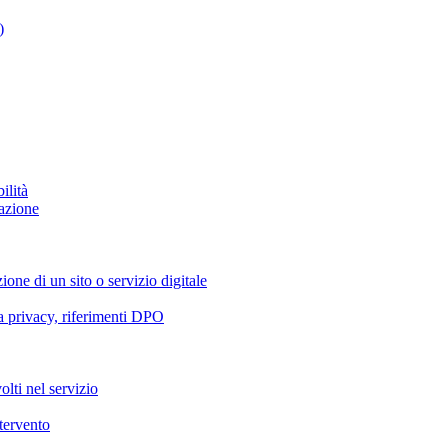
)
ilità
azione
ione di un sito o servizio digitale
va privacy, riferimenti DPO
olti nel servizio
ntervento