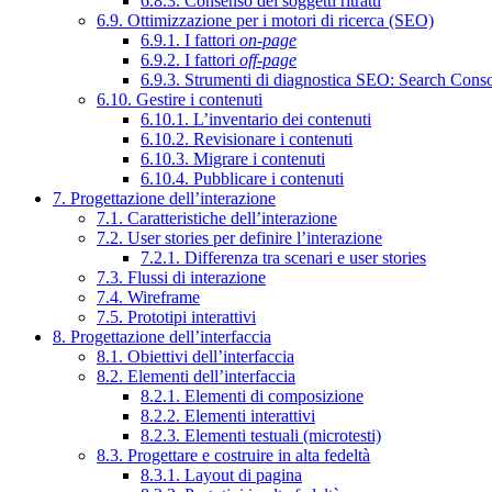
6.8.3. Consenso dei soggetti ritratti
6.9. Ottimizzazione per i motori di ricerca (SEO)
6.9.1. I fattori
on-page
6.9.2. I fattori
off-page
6.9.3. Strumenti di diagnostica SEO: Search Cons
6.10. Gestire i contenuti
6.10.1. L’inventario dei contenuti
6.10.2. Revisionare i contenuti
6.10.3. Migrare i contenuti
6.10.4. Pubblicare i contenuti
7. Progettazione dell’interazione
7.1. Caratteristiche dell’interazione
7.2. User stories per definire l’interazione
7.2.1. Differenza tra scenari e user stories
7.3. Flussi di interazione
7.4. Wireframe
7.5. Prototipi interattivi
8. Progettazione dell’interfaccia
8.1. Obiettivi dell’interfaccia
8.2. Elementi dell’interfaccia
8.2.1. Elementi di composizione
8.2.2. Elementi interattivi
8.2.3. Elementi testuali (microtesti)
8.3. Progettare e costruire in alta fedeltà
8.3.1. Layout di pagina