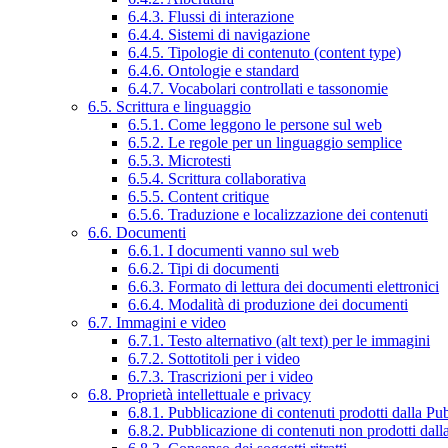
6.4.3. Flussi di interazione
6.4.4. Sistemi di navigazione
6.4.5. Tipologie di contenuto (content type)
6.4.6. Ontologie e standard
6.4.7. Vocabolari controllati e tassonomie
6.5. Scrittura e linguaggio
6.5.1. Come leggono le persone sul web
6.5.2. Le regole per un linguaggio semplice
6.5.3. Microtesti
6.5.4. Scrittura collaborativa
6.5.5. Content critique
6.5.6. Traduzione e localizzazione dei contenuti
6.6. Documenti
6.6.1. I documenti vanno sul web
6.6.2. Tipi di documenti
6.6.3. Formato di lettura dei documenti elettronici
6.6.4. Modalità di produzione dei documenti
6.7. Immagini e video
6.7.1. Testo alternativo (alt text) per le immagini
6.7.2. Sottotitoli per i video
6.7.3. Trascrizioni per i video
6.8. Proprietà intellettuale e privacy
6.8.1. Pubblicazione di contenuti prodotti dalla P
6.8.2. Pubblicazione di contenuti non prodotti dal