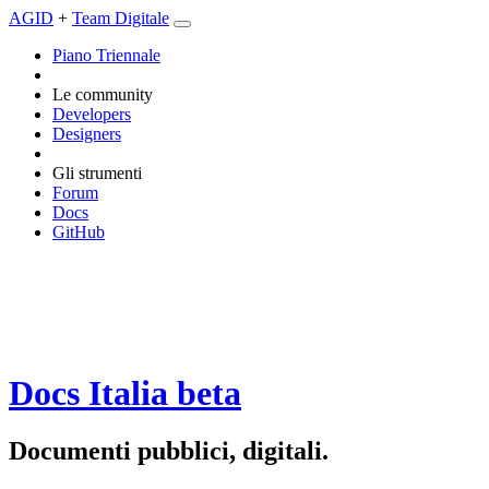
AGID
+
Team Digitale
Piano Triennale
Le community
Developers
Designers
Gli strumenti
Forum
Docs
GitHub
Docs Italia
beta
Documenti pubblici, digitali.