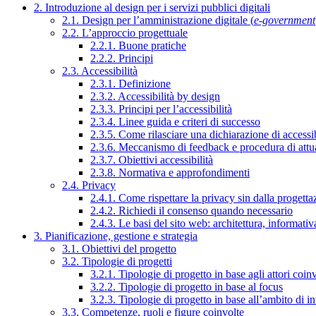
2. Introduzione al design per i servizi pubblici digitali
2.1. Design per l’amministrazione digitale (
e-government
2.2. L’approccio progettuale
2.2.1. Buone pratiche
2.2.2. Principi
2.3. Accessibilità
2.3.1. Definizione
2.3.2. Accessibilità by design
2.3.3. Principi per l’accessibilità
2.3.4. Linee guida e criteri di successo
2.3.5. Come rilasciare una dichiarazione di accessib
2.3.6. Meccanismo di feedback e procedura di attu
2.3.7. Obiettivi accessibilità
2.3.8. Normativa e approfondimenti
2.4. Privacy
2.4.1. Come rispettare la privacy sin dalla progettaz
2.4.2. Richiedi il consenso quando necessario
2.4.3. Le basi del sito web: architettura, informati
3. Pianificazione, gestione e strategia
3.1. Obiettivi del progetto
3.2. Tipologie di progetti
3.2.1. Tipologie di progetto in base agli attori coinv
3.2.2. Tipologie di progetto in base al focus
3.2.3. Tipologie di progetto in base all’ambito di i
3.3. Competenze, ruoli e figure coinvolte