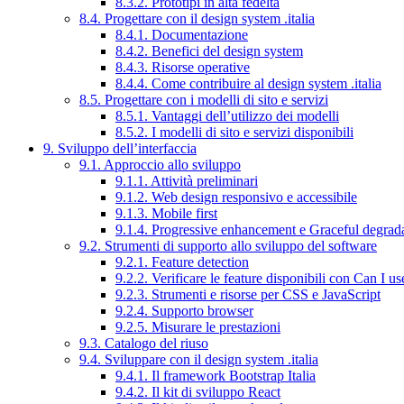
8.3.2. Prototipi in alta fedeltà
8.4. Progettare con il design system .italia
8.4.1. Documentazione
8.4.2. Benefici del design system
8.4.3. Risorse operative
8.4.4. Come contribuire al design system .italia
8.5. Progettare con i modelli di sito e servizi
8.5.1. Vantaggi dell’utilizzo dei modelli
8.5.2. I modelli di sito e servizi disponibili
9. Sviluppo dell’interfaccia
9.1. Approccio allo sviluppo
9.1.1. Attività preliminari
9.1.2. Web design responsivo e accessibile
9.1.3. Mobile first
9.1.4. Progressive enhancement e Graceful degrad
9.2. Strumenti di supporto allo sviluppo del software
9.2.1. Feature detection
9.2.2. Verificare le feature disponibili con Can I us
9.2.3. Strumenti e risorse per CSS e JavaScript
9.2.4. Supporto browser
9.2.5. Misurare le prestazioni
9.3. Catalogo del riuso
9.4. Sviluppare con il design system .italia
9.4.1. Il framework Bootstrap Italia
9.4.2. Il kit di sviluppo React