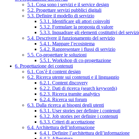
5.1. Cosa sono i servizi e il service design
5.2. Progettare servizi pubblici digitali
5.3. Definire il modello di servizio
5.3.1. Identificare gli attori coinvolti
5.3.2. Formulare la proposta di valore
5.3.3. Inquadrare gli elementi costitutivi del serviz
5.4. Descrivere il funzionamento del servizio
5.4.1. Mappare l’ecosistema
5.4.2. Rappresentare i flussi di servizio
5.5. Co-progettare le soluzioni
5.5.1. Workshop di co-progettazione
6. Progettazione dei contenuti
6.1. Cos’è il content design
6.2. Ricerca utente sui contenuti e il linguaggio
6.2.1. Content discovery
6.2.2. Dati di ricerca (search keywords)
6.2.3. Ricerca tramite analytics
6.2.4. Ricerca sui forum
6.3. Dalla ricerca ai bisogni degli utenti
6.3.1. User stories per definire i contenuti
6.3.2. Job stories per definire i contenuti
6.3.3. Criteri di accettazione
6.4. Architettura dell’informazione
6.4.1. Definire l’architettura dell’informazione
6.4.2. Alberatura