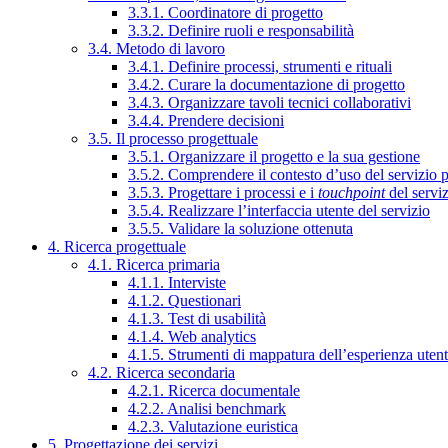
3.3.1. Coordinatore di progetto
3.3.2. Definire ruoli e responsabilità
3.4. Metodo di lavoro
3.4.1. Definire processi, strumenti e rituali
3.4.2. Curare la documentazione di progetto
3.4.3. Organizzare tavoli tecnici collaborativi
3.4.4. Prendere decisioni
3.5. Il processo progettuale
3.5.1. Organizzare il progetto e la sua gestione
3.5.2. Comprendere il contesto d’uso del servizio 
3.5.3. Progettare i processi e i
touchpoint
del servi
3.5.4. Realizzare l’interfaccia utente del servizio
3.5.5. Validare la soluzione ottenuta
4. Ricerca progettuale
4.1. Ricerca primaria
4.1.1. Interviste
4.1.2. Questionari
4.1.3. Test di usabilità
4.1.4. Web analytics
4.1.5. Strumenti di mappatura dell’esperienza uten
4.2. Ricerca secondaria
4.2.1. Ricerca documentale
4.2.2. Analisi benchmark
4.2.3. Valutazione euristica
5. Progettazione dei servizi