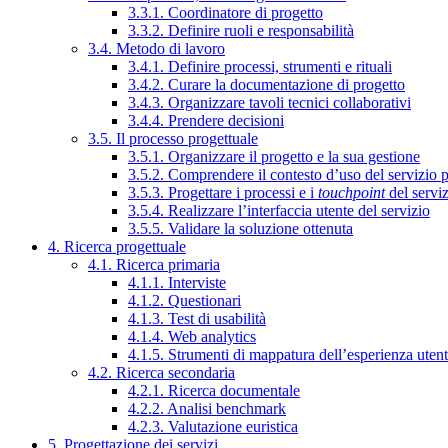
3.3.1. Coordinatore di progetto
3.3.2. Definire ruoli e responsabilità
3.4. Metodo di lavoro
3.4.1. Definire processi, strumenti e rituali
3.4.2. Curare la documentazione di progetto
3.4.3. Organizzare tavoli tecnici collaborativi
3.4.4. Prendere decisioni
3.5. Il processo progettuale
3.5.1. Organizzare il progetto e la sua gestione
3.5.2. Comprendere il contesto d’uso del servizio 
3.5.3. Progettare i processi e i
touchpoint
del servi
3.5.4. Realizzare l’interfaccia utente del servizio
3.5.5. Validare la soluzione ottenuta
4. Ricerca progettuale
4.1. Ricerca primaria
4.1.1. Interviste
4.1.2. Questionari
4.1.3. Test di usabilità
4.1.4. Web analytics
4.1.5. Strumenti di mappatura dell’esperienza uten
4.2. Ricerca secondaria
4.2.1. Ricerca documentale
4.2.2. Analisi benchmark
4.2.3. Valutazione euristica
5. Progettazione dei servizi