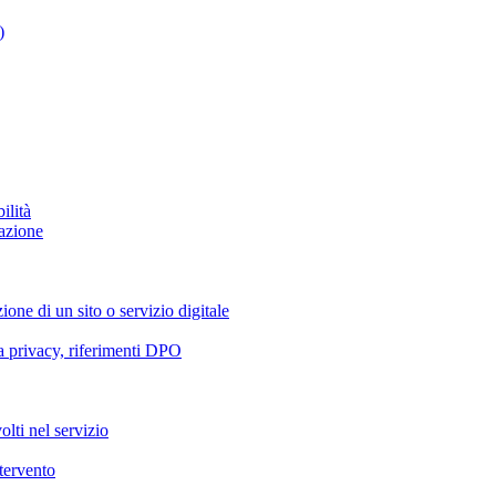
)
ilità
azione
ione di un sito o servizio digitale
va privacy, riferimenti DPO
olti nel servizio
ntervento