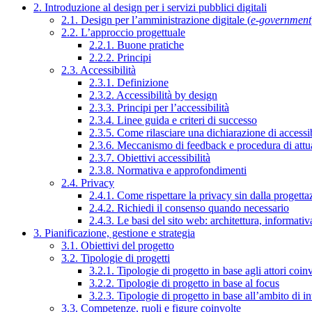
2. Introduzione al design per i servizi pubblici digitali
2.1. Design per l’amministrazione digitale (
e-government
2.2. L’approccio progettuale
2.2.1. Buone pratiche
2.2.2. Principi
2.3. Accessibilità
2.3.1. Definizione
2.3.2. Accessibilità by design
2.3.3. Principi per l’accessibilità
2.3.4. Linee guida e criteri di successo
2.3.5. Come rilasciare una dichiarazione di accessib
2.3.6. Meccanismo di feedback e procedura di attu
2.3.7. Obiettivi accessibilità
2.3.8. Normativa e approfondimenti
2.4. Privacy
2.4.1. Come rispettare la privacy sin dalla progettaz
2.4.2. Richiedi il consenso quando necessario
2.4.3. Le basi del sito web: architettura, informati
3. Pianificazione, gestione e strategia
3.1. Obiettivi del progetto
3.2. Tipologie di progetti
3.2.1. Tipologie di progetto in base agli attori coinv
3.2.2. Tipologie di progetto in base al focus
3.2.3. Tipologie di progetto in base all’ambito di i
3.3. Competenze, ruoli e figure coinvolte