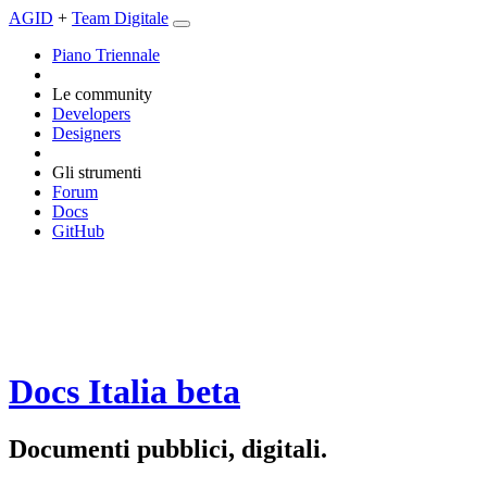
AGID
+
Team Digitale
Piano Triennale
Le community
Developers
Designers
Gli strumenti
Forum
Docs
GitHub
Docs Italia
beta
Documenti pubblici, digitali.