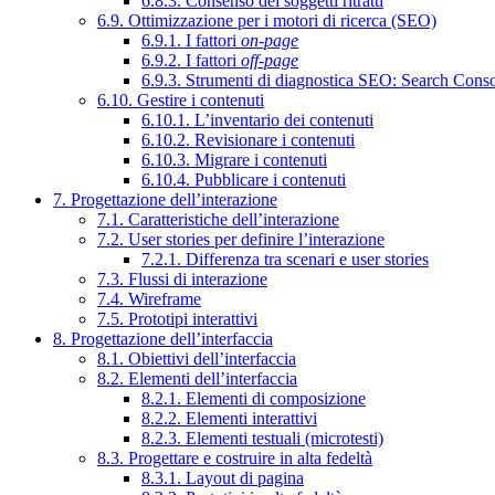
6.8.3. Consenso dei soggetti ritratti
6.9. Ottimizzazione per i motori di ricerca (SEO)
6.9.1. I fattori
on-page
6.9.2. I fattori
off-page
6.9.3. Strumenti di diagnostica SEO: Search Cons
6.10. Gestire i contenuti
6.10.1. L’inventario dei contenuti
6.10.2. Revisionare i contenuti
6.10.3. Migrare i contenuti
6.10.4. Pubblicare i contenuti
7. Progettazione dell’interazione
7.1. Caratteristiche dell’interazione
7.2. User stories per definire l’interazione
7.2.1. Differenza tra scenari e user stories
7.3. Flussi di interazione
7.4. Wireframe
7.5. Prototipi interattivi
8. Progettazione dell’interfaccia
8.1. Obiettivi dell’interfaccia
8.2. Elementi dell’interfaccia
8.2.1. Elementi di composizione
8.2.2. Elementi interattivi
8.2.3. Elementi testuali (microtesti)
8.3. Progettare e costruire in alta fedeltà
8.3.1. Layout di pagina