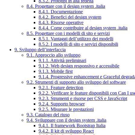
8.3.2. Prototipi in alta fedeltà
8.4. Progettare con il design system .italia
8.4.1. Documentazione
8.4.2. Benefici del design system
8.4.3. Risorse operative
8.4.4. Come contribuire al design system .italia
8.5. Progettare con i modelli di sito e servizi
8.5.1. Vantaggi dell’utilizzo dei modelli
8.5.2. I modelli di sito e servizi disponibili
9. Sviluppo dell’interfaccia
9.1. Approccio allo sviluppo
9.1.1. Attività preliminari
9.1.2. Web design responsivo e accessibile
9.1.3. Mobile first
9.1.4. Progressive enhancement e Graceful degrad
9.2. Strumenti di supporto allo sviluppo del software
9.2.1. Feature detection
9.2.2. Verificare le feature disponibili con Can I us
9.2.3. Strumenti e risorse per CSS e JavaScript
9.2.4. Supporto browser
9.2.5. Misurare le prestazioni
9.3. Catalogo del riuso
9.4. Sviluppare con il design system .italia
9.4.1. Il framework Bootstrap Italia
9.4.2. Il kit di sviluppo React