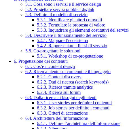
5.1. Cosa sono i servizi e il service design
5.2. Progettare servizi pubblici digitali
5.3. Definire il modello di servizio
5.3.1. Identificare gli attori coinvolti
5.3.2. Formulare la proposta di valore
5.3.3. Inquadrare gli elementi costitutivi del serviz
5.4. Descrivere il funzionamento del servizio
5.4.1. Mappare l’ecosistema
5.4.2. Rappresentare i flussi di servizio
5.5. Co-progettare le soluzioni
5.5.1. Workshop di co-progettazione
6. Progettazione dei contenuti
6.1. Cos’è il content design
6.2. Ricerca utente sui contenuti e il linguaggio
6.2.1. Content discovery
6.2.2. Dati di ricerca (search keywords)
6.2.3. Ricerca tramite analytics
6.2.4. Ricerca sui forum
6.3. Dalla ricerca ai bisogni degli utenti
6.3.1. User stories per definire i contenuti
6.3.2. Job stories per definire i contenuti
6.3.3. Criteri di accettazione
6.4. Architettura dell’informazione
6.4.1. Definire l’architettura dell’informazione
6.4.2. Alberatura