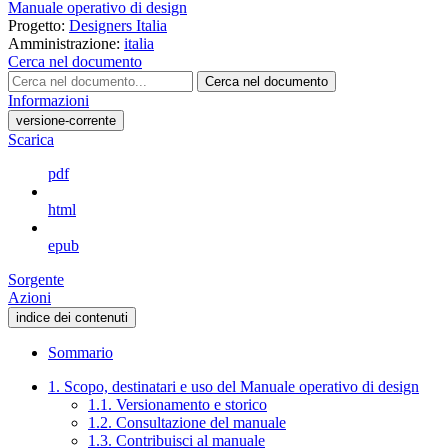
Manuale operativo di design
Progetto:
Designers Italia
Amministrazione:
italia
Cerca nel documento
Cerca nel documento
Informazioni
versione-corrente
Scarica
pdf
html
epub
Sorgente
Azioni
indice dei contenuti
Sommario
1. Scopo, destinatari e uso del Manuale operativo di design
1.1. Versionamento e storico
1.2. Consultazione del manuale
1.3. Contribuisci al manuale