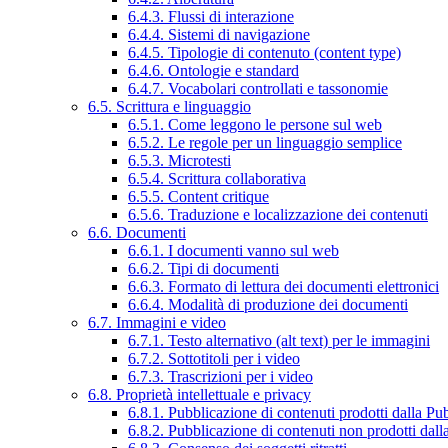
6.4.3. Flussi di interazione
6.4.4. Sistemi di navigazione
6.4.5. Tipologie di contenuto (content type)
6.4.6. Ontologie e standard
6.4.7. Vocabolari controllati e tassonomie
6.5. Scrittura e linguaggio
6.5.1. Come leggono le persone sul web
6.5.2. Le regole per un linguaggio semplice
6.5.3. Microtesti
6.5.4. Scrittura collaborativa
6.5.5. Content critique
6.5.6. Traduzione e localizzazione dei contenuti
6.6. Documenti
6.6.1. I documenti vanno sul web
6.6.2. Tipi di documenti
6.6.3. Formato di lettura dei documenti elettronici
6.6.4. Modalità di produzione dei documenti
6.7. Immagini e video
6.7.1. Testo alternativo (alt text) per le immagini
6.7.2. Sottotitoli per i video
6.7.3. Trascrizioni per i video
6.8. Proprietà intellettuale e privacy
6.8.1. Pubblicazione di contenuti prodotti dalla P
6.8.2. Pubblicazione di contenuti non prodotti dal