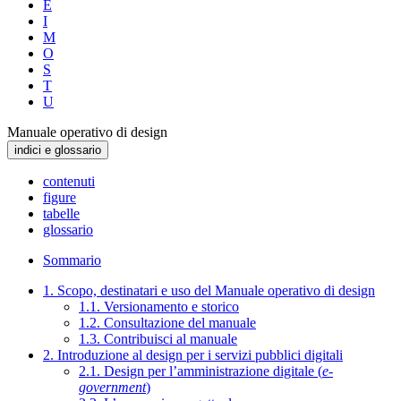
E
I
M
O
S
T
U
Manuale operativo di design
indici e glossario
contenuti
figure
tabelle
glossario
Sommario
1. Scopo, destinatari e uso del Manuale operativo di design
1.1. Versionamento e storico
1.2. Consultazione del manuale
1.3. Contribuisci al manuale
2. Introduzione al design per i servizi pubblici digitali
2.1. Design per l’amministrazione digitale (
e-
government
)