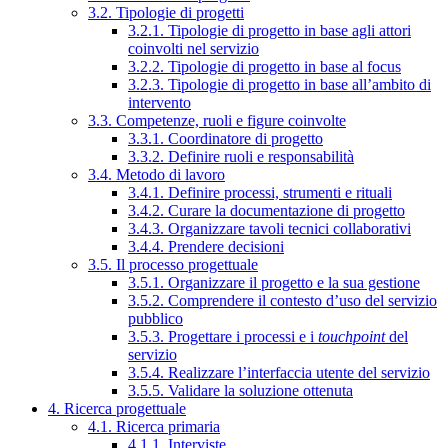
3.2. Tipologie di progetti
3.2.1. Tipologie di progetto in base agli attori
coinvolti nel servizio
3.2.2. Tipologie di progetto in base al focus
3.2.3. Tipologie di progetto in base all’ambito di
intervento
3.3. Competenze, ruoli e figure coinvolte
3.3.1. Coordinatore di progetto
3.3.2. Definire ruoli e responsabilità
3.4. Metodo di lavoro
3.4.1. Definire processi, strumenti e rituali
3.4.2. Curare la documentazione di progetto
3.4.3. Organizzare tavoli tecnici collaborativi
3.4.4. Prendere decisioni
3.5. Il processo progettuale
3.5.1. Organizzare il progetto e la sua gestione
3.5.2. Comprendere il contesto d’uso del servizio
pubblico
3.5.3. Progettare i processi e i
touchpoint
del
servizio
3.5.4. Realizzare l’interfaccia utente del servizio
3.5.5. Validare la soluzione ottenuta
4. Ricerca progettuale
4.1. Ricerca primaria
4.1.1. Interviste