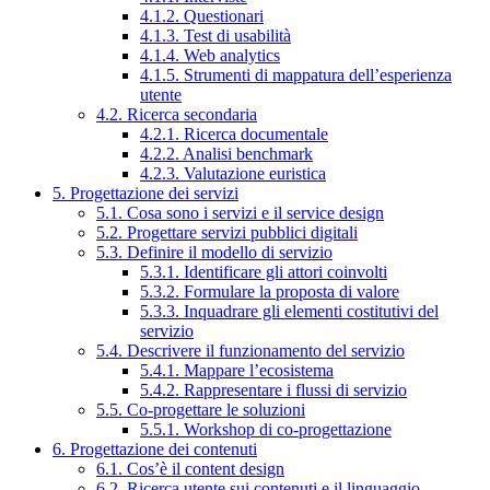
4.1.2. Questionari
4.1.3. Test di usabilità
4.1.4. Web analytics
4.1.5. Strumenti di mappatura dell’esperienza
utente
4.2. Ricerca secondaria
4.2.1. Ricerca documentale
4.2.2. Analisi benchmark
4.2.3. Valutazione euristica
5. Progettazione dei servizi
5.1. Cosa sono i servizi e il service design
5.2. Progettare servizi pubblici digitali
5.3. Definire il modello di servizio
5.3.1. Identificare gli attori coinvolti
5.3.2. Formulare la proposta di valore
5.3.3. Inquadrare gli elementi costitutivi del
servizio
5.4. Descrivere il funzionamento del servizio
5.4.1. Mappare l’ecosistema
5.4.2. Rappresentare i flussi di servizio
5.5. Co-progettare le soluzioni
5.5.1. Workshop di co-progettazione
6. Progettazione dei contenuti
6.1. Cos’è il content design
6.2. Ricerca utente sui contenuti e il linguaggio