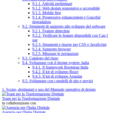
9.1.1. Attività preliminari
9.1.2. Web design responsivo e accessibile
9.1.3. Mobile first
9.1.4. Progressive enhancement e Graceful
degradation
9.2. Strumenti di supporto allo sviluppo del software
9.2.1. Feature detection
9.2.2. Verificare le feature disponibili con Can I
use
9.2.3. Strumenti e risorse per CSS e JavaScript
9.2.4. Supporto browser
9.2.5. Misurare le prestazioni
9.3. Catalogo del riuso
9.4. Sviluppare con il design system .italia
9.4.1. Il framework Bootstrap Italia
9.4.2. Il kit di sviluppo React
9.4.3. Il kit di sviluppo Angular
9.5. Sviluppare con i modelli di sito e servizi
1. Scopo, destinatari e uso del Manuale operativo di design
Team per la Trasformazione Digitale
in collaborazione con
Agenzia per l'Italia Digitale