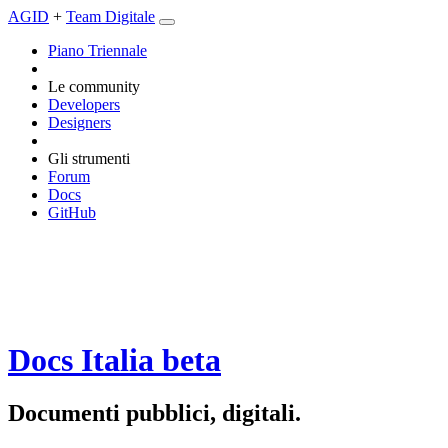
AGID
+
Team Digitale
Piano Triennale
Le community
Developers
Designers
Gli strumenti
Forum
Docs
GitHub
Docs Italia
beta
Documenti pubblici, digitali.