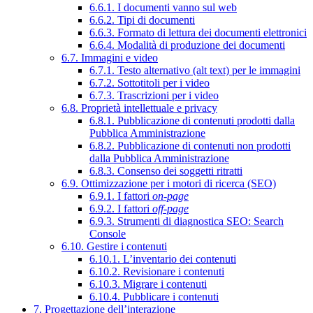
6.6.1. I documenti vanno sul web
6.6.2. Tipi di documenti
6.6.3. Formato di lettura dei documenti elettronici
6.6.4. Modalità di produzione dei documenti
6.7. Immagini e video
6.7.1. Testo alternativo (alt text) per le immagini
6.7.2. Sottotitoli per i video
6.7.3. Trascrizioni per i video
6.8. Proprietà intellettuale e privacy
6.8.1. Pubblicazione di contenuti prodotti dalla
Pubblica Amministrazione
6.8.2. Pubblicazione di contenuti non prodotti
dalla Pubblica Amministrazione
6.8.3. Consenso dei soggetti ritratti
6.9. Ottimizzazione per i motori di ricerca (SEO)
6.9.1. I fattori
on-page
6.9.2. I fattori
off-page
6.9.3. Strumenti di diagnostica SEO: Search
Console
6.10. Gestire i contenuti
6.10.1. L’inventario dei contenuti
6.10.2. Revisionare i contenuti
6.10.3. Migrare i contenuti
6.10.4. Pubblicare i contenuti
7. Progettazione dell’interazione