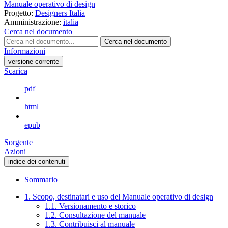
Manuale operativo di design
Progetto:
Designers Italia
Amministrazione:
italia
Cerca nel documento
Cerca nel documento
Informazioni
versione-corrente
Scarica
pdf
html
epub
Sorgente
Azioni
indice dei contenuti
Sommario
1. Scopo, destinatari e uso del Manuale operativo di design
1.1. Versionamento e storico
1.2. Consultazione del manuale
1.3. Contribuisci al manuale