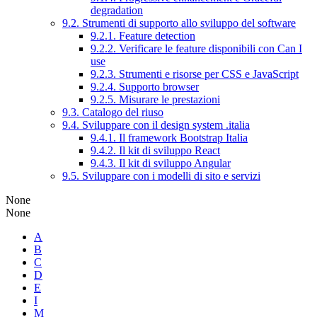
degradation
9.2. Strumenti di supporto allo sviluppo del software
9.2.1. Feature detection
9.2.2. Verificare le feature disponibili con Can I
use
9.2.3. Strumenti e risorse per CSS e JavaScript
9.2.4. Supporto browser
9.2.5. Misurare le prestazioni
9.3. Catalogo del riuso
9.4. Sviluppare con il design system .italia
9.4.1. Il framework Bootstrap Italia
9.4.2. Il kit di sviluppo React
9.4.3. Il kit di sviluppo Angular
9.5. Sviluppare con i modelli di sito e servizi
None
None
A
B
C
D
E
I
M