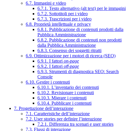
6.7. Immagini e video
6.7.1. Testo alternativo (alt text) per le immagini
6.7.2. Sottotitoli per i video
6.7.3. Trascrizioni per i video
6.8. Proprietà intellettuale e privacy
6.8.1. Pubblicazione di contenuti prodotti dalla
Pubblica Amministrazione
6.8.2. Pubblicazione di contenuti non prodotti
dalla Pubblica Amministrazione
6.8.3. Consenso dei soggetti ritratti
6.9. Ottimizzazione per i motori di ricerca (SEO)
6.9.1. I fattori
on-page
6.9.2. I fattori
off-page
6.9.3. Strumenti di diagnostica SEO: Search
Console
6.10. Gestire i contenuti
6.10.1. L’inventario dei contenuti
6.10.2. Revisionare i contenuti
6.10.3. Migrare i contenuti
6.10.4. Pubblicare i contenuti
7. Progettazione dell’interazione
7.1. Caratteristiche dell’interazione
7.2. User stories per definire l’interazione
7.2.1. Differenza tra scenari e user stories
7.3. Flussi di interazione