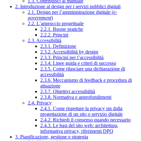
1.3. Contribuisci al manuale
2. Introduzione al design per i servizi pubblici digitali
2.1. Design per l’amministrazione digitale (
e-
government
)
2.2. L’approccio progettuale
2.2.1. Buone pratiche
2.2.2. Principi
2.3. Accessibilità
2.3.1. Definizione
2.3.2. Accessibilità by design
2.3.3. Principi per l’accessibilità
2.3.4. Linee guida e criteri di successo
2.3.5. Come rilasciare una dichiarazione di
accessibilità
2.3.6. Meccanismo di feedback e procedura di
attuazione
2.3.7. Obiettivi accessibilità
2.3.8. Normativa e approfondimenti
2.4. Privacy
2.4.1. Come rispettare la privacy sin dalla
progettazione di un sito o servizio digitale
2.4.2. Richiedi il consenso quando necessario
2.4.3. Le basi del sito web: architettura,
informativa privacy, riferimenti DPO
3. Pianificazione, gestione e strategia