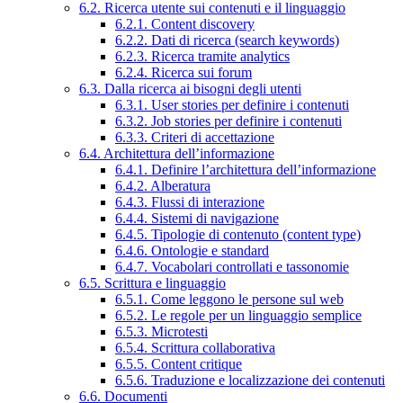
6.2. Ricerca utente sui contenuti e il linguaggio
6.2.1. Content discovery
6.2.2. Dati di ricerca (search keywords)
6.2.3. Ricerca tramite analytics
6.2.4. Ricerca sui forum
6.3. Dalla ricerca ai bisogni degli utenti
6.3.1. User stories per definire i contenuti
6.3.2. Job stories per definire i contenuti
6.3.3. Criteri di accettazione
6.4. Architettura dell’informazione
6.4.1. Definire l’architettura dell’informazione
6.4.2. Alberatura
6.4.3. Flussi di interazione
6.4.4. Sistemi di navigazione
6.4.5. Tipologie di contenuto (content type)
6.4.6. Ontologie e standard
6.4.7. Vocabolari controllati e tassonomie
6.5. Scrittura e linguaggio
6.5.1. Come leggono le persone sul web
6.5.2. Le regole per un linguaggio semplice
6.5.3. Microtesti
6.5.4. Scrittura collaborativa
6.5.5. Content critique
6.5.6. Traduzione e localizzazione dei contenuti
6.6. Documenti