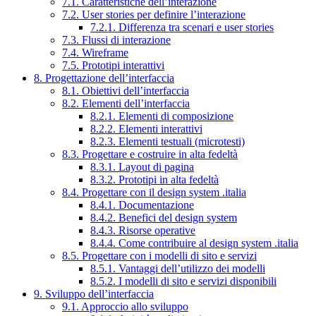
7.1. Caratteristiche dell’interazione
7.2. User stories per definire l’interazione
7.2.1. Differenza tra scenari e user stories
7.3. Flussi di interazione
7.4. Wireframe
7.5. Prototipi interattivi
8. Progettazione dell’interfaccia
8.1. Obiettivi dell’interfaccia
8.2. Elementi dell’interfaccia
8.2.1. Elementi di composizione
8.2.2. Elementi interattivi
8.2.3. Elementi testuali (microtesti)
8.3. Progettare e costruire in alta fedeltà
8.3.1. Layout di pagina
8.3.2. Prototipi in alta fedeltà
8.4. Progettare con il design system .italia
8.4.1. Documentazione
8.4.2. Benefici del design system
8.4.3. Risorse operative
8.4.4. Come contribuire al design system .italia
8.5. Progettare con i modelli di sito e servizi
8.5.1. Vantaggi dell’utilizzo dei modelli
8.5.2. I modelli di sito e servizi disponibili
9. Sviluppo dell’interfaccia
9.1. Approccio allo sviluppo