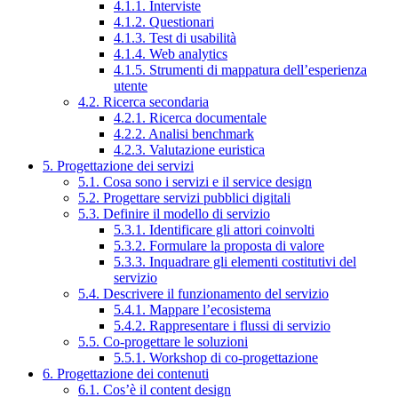
4.1.1. Interviste
4.1.2. Questionari
4.1.3. Test di usabilità
4.1.4. Web analytics
4.1.5. Strumenti di mappatura dell’esperienza
utente
4.2. Ricerca secondaria
4.2.1. Ricerca documentale
4.2.2. Analisi benchmark
4.2.3. Valutazione euristica
5. Progettazione dei servizi
5.1. Cosa sono i servizi e il service design
5.2. Progettare servizi pubblici digitali
5.3. Definire il modello di servizio
5.3.1. Identificare gli attori coinvolti
5.3.2. Formulare la proposta di valore
5.3.3. Inquadrare gli elementi costitutivi del
servizio
5.4. Descrivere il funzionamento del servizio
5.4.1. Mappare l’ecosistema
5.4.2. Rappresentare i flussi di servizio
5.5. Co-progettare le soluzioni
5.5.1. Workshop di co-progettazione
6. Progettazione dei contenuti
6.1. Cos’è il content design