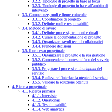
3.2.2. Tipologie di progetto in base al focus
3.2.3. Tipologie di progetto in base all’ambito di
intervento
3.3. Competenze, ruoli e figure coinvolte
3.3.1. Coordinatore di progetto
3.3.2. Definire ruoli e responsabilità
3.4. Metodo di lavoro
3.4.1. Definire processi, strumenti e rituali
3.4.2. Curare la documentazione di progetto
3.4.3. Organizzare tavoli tecnici collaborativi
3.4.4. Prendere decisioni
3.5. Il processo progettuale
3.5.1. Organizzare il progetto e la sua gestione
3.5.2. Comprendere il contesto d’uso del servizio
pubblico
3.5.3. Progettare i processi e i
touchpoint
del
servizio
3.5.4. Realizzare l’interfaccia utente del servizio
3.5.5. Validare la soluzione ottenuta
4. Ricerca progettuale
4.1. Ricerca primaria
4.1.1. Interviste
4.1.2. Questionari
4.1.3. Test di usabilità
4.1.4. Web analytics