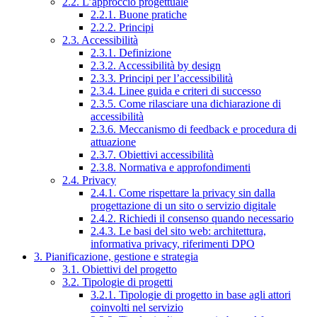
2.2. L’approccio progettuale
2.2.1. Buone pratiche
2.2.2. Principi
2.3. Accessibilità
2.3.1. Definizione
2.3.2. Accessibilità by design
2.3.3. Principi per l’accessibilità
2.3.4. Linee guida e criteri di successo
2.3.5. Come rilasciare una dichiarazione di
accessibilità
2.3.6. Meccanismo di feedback e procedura di
attuazione
2.3.7. Obiettivi accessibilità
2.3.8. Normativa e approfondimenti
2.4. Privacy
2.4.1. Come rispettare la privacy sin dalla
progettazione di un sito o servizio digitale
2.4.2. Richiedi il consenso quando necessario
2.4.3. Le basi del sito web: architettura,
informativa privacy, riferimenti DPO
3. Pianificazione, gestione e strategia
3.1. Obiettivi del progetto
3.2. Tipologie di progetti
3.2.1. Tipologie di progetto in base agli attori
coinvolti nel servizio