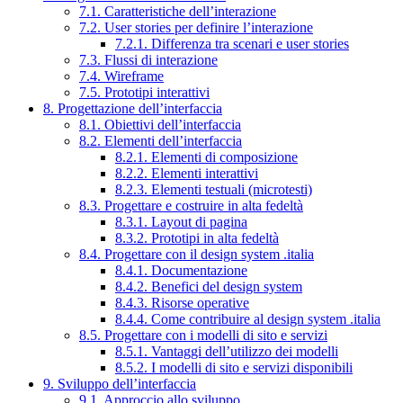
7.1. Caratteristiche dell’interazione
7.2. User stories per definire l’interazione
7.2.1. Differenza tra scenari e user stories
7.3. Flussi di interazione
7.4. Wireframe
7.5. Prototipi interattivi
8. Progettazione dell’interfaccia
8.1. Obiettivi dell’interfaccia
8.2. Elementi dell’interfaccia
8.2.1. Elementi di composizione
8.2.2. Elementi interattivi
8.2.3. Elementi testuali (microtesti)
8.3. Progettare e costruire in alta fedeltà
8.3.1. Layout di pagina
8.3.2. Prototipi in alta fedeltà
8.4. Progettare con il design system .italia
8.4.1. Documentazione
8.4.2. Benefici del design system
8.4.3. Risorse operative
8.4.4. Come contribuire al design system .italia
8.5. Progettare con i modelli di sito e servizi
8.5.1. Vantaggi dell’utilizzo dei modelli
8.5.2. I modelli di sito e servizi disponibili
9. Sviluppo dell’interfaccia
9.1. Approccio allo sviluppo