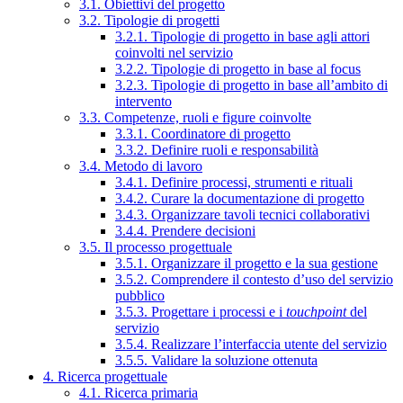
3.1. Obiettivi del progetto
3.2. Tipologie di progetti
3.2.1. Tipologie di progetto in base agli attori
coinvolti nel servizio
3.2.2. Tipologie di progetto in base al focus
3.2.3. Tipologie di progetto in base all’ambito di
intervento
3.3. Competenze, ruoli e figure coinvolte
3.3.1. Coordinatore di progetto
3.3.2. Definire ruoli e responsabilità
3.4. Metodo di lavoro
3.4.1. Definire processi, strumenti e rituali
3.4.2. Curare la documentazione di progetto
3.4.3. Organizzare tavoli tecnici collaborativi
3.4.4. Prendere decisioni
3.5. Il processo progettuale
3.5.1. Organizzare il progetto e la sua gestione
3.5.2. Comprendere il contesto d’uso del servizio
pubblico
3.5.3. Progettare i processi e i
touchpoint
del
servizio
3.5.4. Realizzare l’interfaccia utente del servizio
3.5.5. Validare la soluzione ottenuta
4. Ricerca progettuale
4.1. Ricerca primaria