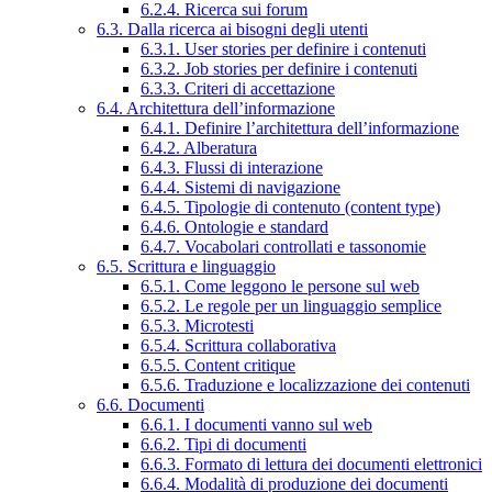
6.2.4. Ricerca sui forum
6.3. Dalla ricerca ai bisogni degli utenti
6.3.1. User stories per definire i contenuti
6.3.2. Job stories per definire i contenuti
6.3.3. Criteri di accettazione
6.4. Architettura dell’informazione
6.4.1. Definire l’architettura dell’informazione
6.4.2. Alberatura
6.4.3. Flussi di interazione
6.4.4. Sistemi di navigazione
6.4.5. Tipologie di contenuto (content type)
6.4.6. Ontologie e standard
6.4.7. Vocabolari controllati e tassonomie
6.5. Scrittura e linguaggio
6.5.1. Come leggono le persone sul web
6.5.2. Le regole per un linguaggio semplice
6.5.3. Microtesti
6.5.4. Scrittura collaborativa
6.5.5. Content critique
6.5.6. Traduzione e localizzazione dei contenuti
6.6. Documenti
6.6.1. I documenti vanno sul web
6.6.2. Tipi di documenti
6.6.3. Formato di lettura dei documenti elettronici
6.6.4. Modalità di produzione dei documenti