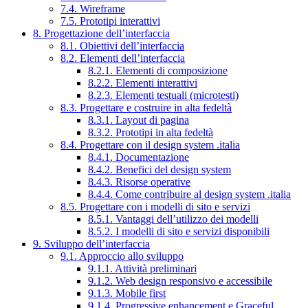
7.4. Wireframe
7.5. Prototipi interattivi
8. Progettazione dell’interfaccia
8.1. Obiettivi dell’interfaccia
8.2. Elementi dell’interfaccia
8.2.1. Elementi di composizione
8.2.2. Elementi interattivi
8.2.3. Elementi testuali (microtesti)
8.3. Progettare e costruire in alta fedeltà
8.3.1. Layout di pagina
8.3.2. Prototipi in alta fedeltà
8.4. Progettare con il design system .italia
8.4.1. Documentazione
8.4.2. Benefici del design system
8.4.3. Risorse operative
8.4.4. Come contribuire al design system .italia
8.5. Progettare con i modelli di sito e servizi
8.5.1. Vantaggi dell’utilizzo dei modelli
8.5.2. I modelli di sito e servizi disponibili
9. Sviluppo dell’interfaccia
9.1. Approccio allo sviluppo
9.1.1. Attività preliminari
9.1.2. Web design responsivo e accessibile
9.1.3. Mobile first
9.1.4. Progressive enhancement e Graceful