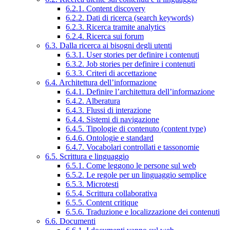
6.2.1. Content discovery
6.2.2. Dati di ricerca (search keywords)
6.2.3. Ricerca tramite analytics
6.2.4. Ricerca sui forum
6.3. Dalla ricerca ai bisogni degli utenti
6.3.1. User stories per definire i contenuti
6.3.2. Job stories per definire i contenuti
6.3.3. Criteri di accettazione
6.4. Architettura dell’informazione
6.4.1. Definire l’architettura dell’informazione
6.4.2. Alberatura
6.4.3. Flussi di interazione
6.4.4. Sistemi di navigazione
6.4.5. Tipologie di contenuto (content type)
6.4.6. Ontologie e standard
6.4.7. Vocabolari controllati e tassonomie
6.5. Scrittura e linguaggio
6.5.1. Come leggono le persone sul web
6.5.2. Le regole per un linguaggio semplice
6.5.3. Microtesti
6.5.4. Scrittura collaborativa
6.5.5. Content critique
6.5.6. Traduzione e localizzazione dei contenuti
6.6. Documenti