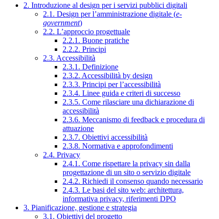
2. Introduzione al design per i servizi pubblici digitali
2.1. Design per l’amministrazione digitale (
e-
government
)
2.2. L’approccio progettuale
2.2.1. Buone pratiche
2.2.2. Principi
2.3. Accessibilità
2.3.1. Definizione
2.3.2. Accessibilità by design
2.3.3. Principi per l’accessibilità
2.3.4. Linee guida e criteri di successo
2.3.5. Come rilasciare una dichiarazione di
accessibilità
2.3.6. Meccanismo di feedback e procedura di
attuazione
2.3.7. Obiettivi accessibilità
2.3.8. Normativa e approfondimenti
2.4. Privacy
2.4.1. Come rispettare la privacy sin dalla
progettazione di un sito o servizio digitale
2.4.2. Richiedi il consenso quando necessario
2.4.3. Le basi del sito web: architettura,
informativa privacy, riferimenti DPO
3. Pianificazione, gestione e strategia
3.1. Obiettivi del progetto