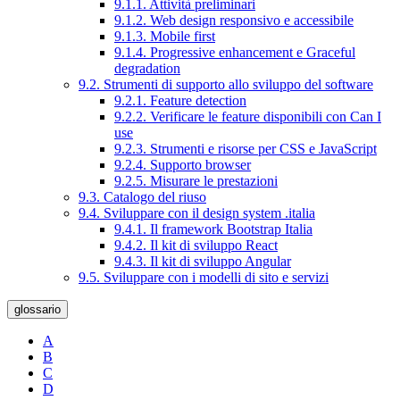
9.1.1. Attività preliminari
9.1.2. Web design responsivo e accessibile
9.1.3. Mobile first
9.1.4. Progressive enhancement e Graceful
degradation
9.2. Strumenti di supporto allo sviluppo del software
9.2.1. Feature detection
9.2.2. Verificare le feature disponibili con Can I
use
9.2.3. Strumenti e risorse per CSS e JavaScript
9.2.4. Supporto browser
9.2.5. Misurare le prestazioni
9.3. Catalogo del riuso
9.4. Sviluppare con il design system .italia
9.4.1. Il framework Bootstrap Italia
9.4.2. Il kit di sviluppo React
9.4.3. Il kit di sviluppo Angular
9.5. Sviluppare con i modelli di sito e servizi
glossario
A
B
C
D