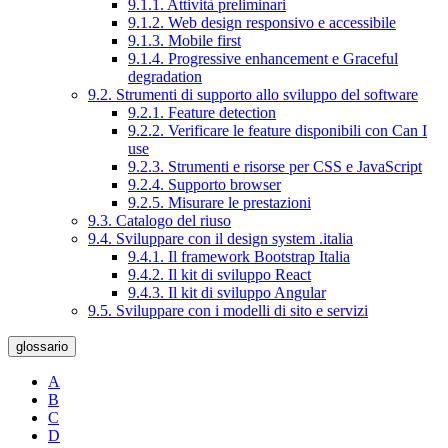
9.1.1. Attività preliminari
9.1.2. Web design responsivo e accessibile
9.1.3. Mobile first
9.1.4. Progressive enhancement e Graceful
degradation
9.2. Strumenti di supporto allo sviluppo del software
9.2.1. Feature detection
9.2.2. Verificare le feature disponibili con Can I
use
9.2.3. Strumenti e risorse per CSS e JavaScript
9.2.4. Supporto browser
9.2.5. Misurare le prestazioni
9.3. Catalogo del riuso
9.4. Sviluppare con il design system .italia
9.4.1. Il framework Bootstrap Italia
9.4.2. Il kit di sviluppo React
9.4.3. Il kit di sviluppo Angular
9.5. Sviluppare con i modelli di sito e servizi
glossario
A
B
C
D