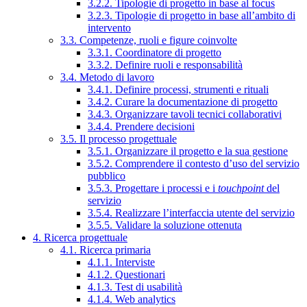
3.2.2. Tipologie di progetto in base al focus
3.2.3. Tipologie di progetto in base all’ambito di
intervento
3.3. Competenze, ruoli e figure coinvolte
3.3.1. Coordinatore di progetto
3.3.2. Definire ruoli e responsabilità
3.4. Metodo di lavoro
3.4.1. Definire processi, strumenti e rituali
3.4.2. Curare la documentazione di progetto
3.4.3. Organizzare tavoli tecnici collaborativi
3.4.4. Prendere decisioni
3.5. Il processo progettuale
3.5.1. Organizzare il progetto e la sua gestione
3.5.2. Comprendere il contesto d’uso del servizio
pubblico
3.5.3. Progettare i processi e i
touchpoint
del
servizio
3.5.4. Realizzare l’interfaccia utente del servizio
3.5.5. Validare la soluzione ottenuta
4. Ricerca progettuale
4.1. Ricerca primaria
4.1.1. Interviste
4.1.2. Questionari
4.1.3. Test di usabilità
4.1.4. Web analytics