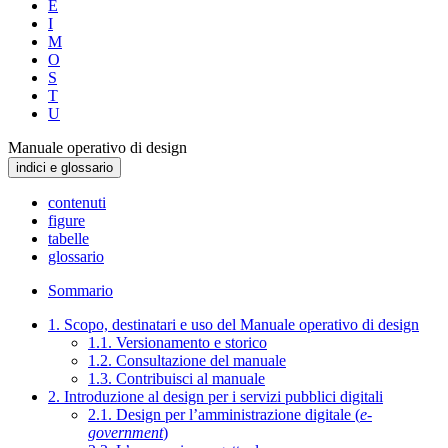
E
I
M
O
S
T
U
Manuale operativo di design
indici e glossario
contenuti
figure
tabelle
glossario
Sommario
1. Scopo, destinatari e uso del Manuale operativo di design
1.1. Versionamento e storico
1.2. Consultazione del manuale
1.3. Contribuisci al manuale
2. Introduzione al design per i servizi pubblici digitali
2.1. Design per l’amministrazione digitale (
e-
government
)