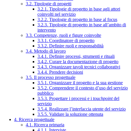
3.2. Tipologie di progetti
3.2.1. Tipologie di progetto in base agli attori
coinvolti nel servizio
3.2.2. Tipologie di progetto in base al focus
3.2.3. Tipologie di progetto in base all’ambito di
intervento
3.3. Competenze, ruoli e figure coinvolte
3.3.1. Coordinatore di progetto
3.3.2. Definire ruoli e responsabilità
3.4. Metodo di lavoro
3.4.1. Definire processi, strumenti e rituali
3.4.2. Curare la documentazione di progetto
3.4.3. Organizzare tavoli tecnici collaborativi
3.4.4. Prendere decisioni
3.5. Il processo progettuale
3.5.1. Organizzare il progetto e la sua gestione
3.5.2. Comprendere il contesto d’uso del servizio
pubblico
3.5.3. Progettare i processi e i
touchpoint
del
servizio
3.5.4. Realizzare l’interfaccia utente del servizio
3.5.5. Validare la soluzione ottenuta
4. Ricerca progettuale
4.1. Ricerca primaria
4.1.1. Interviste