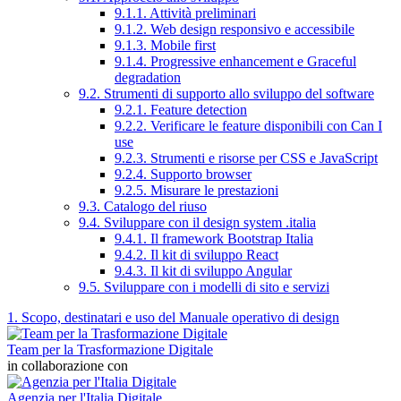
9.1.1. Attività preliminari
9.1.2. Web design responsivo e accessibile
9.1.3. Mobile first
9.1.4. Progressive enhancement e Graceful
degradation
9.2. Strumenti di supporto allo sviluppo del software
9.2.1. Feature detection
9.2.2. Verificare le feature disponibili con Can I
use
9.2.3. Strumenti e risorse per CSS e JavaScript
9.2.4. Supporto browser
9.2.5. Misurare le prestazioni
9.3. Catalogo del riuso
9.4. Sviluppare con il design system .italia
9.4.1. Il framework Bootstrap Italia
9.4.2. Il kit di sviluppo React
9.4.3. Il kit di sviluppo Angular
9.5. Sviluppare con i modelli di sito e servizi
1. Scopo, destinatari e uso del Manuale operativo di design
Team per la Trasformazione Digitale
in collaborazione con
Agenzia per l'Italia Digitale