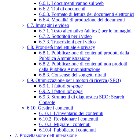
6.6.1. I documenti vanno sul web
6.6.2. Tipi di documenti
6.6.3. Formato di lettura dei documenti elettronici
6.6.4. Modalità di produzione dei documenti
6.7. Immagini e video
6.7.1. Testo alternativo (alt text) per le immagini
6.7.2. Sottotitoli per i video
6.7.3. Trascrizioni per i video
6.8. Proprietà intellettuale e privacy
6.8.1. Pubblicazione di contenuti prodotti dalla
Pubblica Amministrazione
6.8.2. Pubblicazione di contenuti non prodotti
dalla Pubblica Amministrazione
6.8.3. Consenso dei soggetti ritratti
6.9. Ottimizzazione per i motori di ricerca (SEO)
6.9.1. I fattori
on-page
6.9.2. I fattori
off-page
6.9.3. Strumenti di diagnostica SEO: Search
Console
6.10. Gestire i contenuti
6.10.1. L’inventario dei contenuti
6.10.2. Revisionare i contenuti
6.10.3. Migrare i contenuti
6.10.4. Pubblicare i contenuti
7. Progettazione dell’interazione