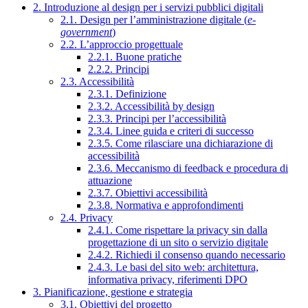
2. Introduzione al design per i servizi pubblici digitali
2.1. Design per l’amministrazione digitale (
e-
government
)
2.2. L’approccio progettuale
2.2.1. Buone pratiche
2.2.2. Principi
2.3. Accessibilità
2.3.1. Definizione
2.3.2. Accessibilità by design
2.3.3. Principi per l’accessibilità
2.3.4. Linee guida e criteri di successo
2.3.5. Come rilasciare una dichiarazione di
accessibilità
2.3.6. Meccanismo di feedback e procedura di
attuazione
2.3.7. Obiettivi accessibilità
2.3.8. Normativa e approfondimenti
2.4. Privacy
2.4.1. Come rispettare la privacy sin dalla
progettazione di un sito o servizio digitale
2.4.2. Richiedi il consenso quando necessario
2.4.3. Le basi del sito web: architettura,
informativa privacy, riferimenti DPO
3. Pianificazione, gestione e strategia
3.1. Obiettivi del progetto