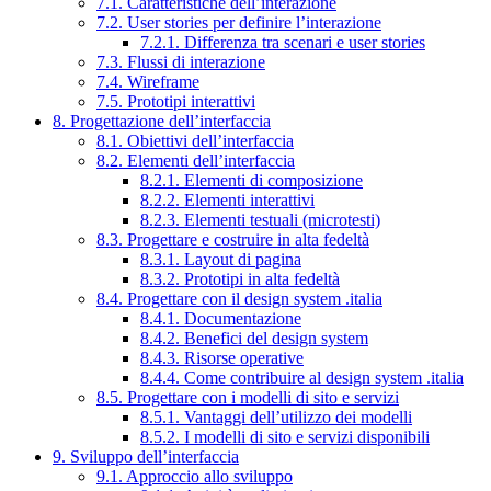
7.1. Caratteristiche dell’interazione
7.2. User stories per definire l’interazione
7.2.1. Differenza tra scenari e user stories
7.3. Flussi di interazione
7.4. Wireframe
7.5. Prototipi interattivi
8. Progettazione dell’interfaccia
8.1. Obiettivi dell’interfaccia
8.2. Elementi dell’interfaccia
8.2.1. Elementi di composizione
8.2.2. Elementi interattivi
8.2.3. Elementi testuali (microtesti)
8.3. Progettare e costruire in alta fedeltà
8.3.1. Layout di pagina
8.3.2. Prototipi in alta fedeltà
8.4. Progettare con il design system .italia
8.4.1. Documentazione
8.4.2. Benefici del design system
8.4.3. Risorse operative
8.4.4. Come contribuire al design system .italia
8.5. Progettare con i modelli di sito e servizi
8.5.1. Vantaggi dell’utilizzo dei modelli
8.5.2. I modelli di sito e servizi disponibili
9. Sviluppo dell’interfaccia
9.1. Approccio allo sviluppo