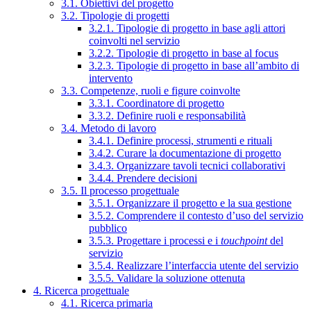
3.1. Obiettivi del progetto
3.2. Tipologie di progetti
3.2.1. Tipologie di progetto in base agli attori
coinvolti nel servizio
3.2.2. Tipologie di progetto in base al focus
3.2.3. Tipologie di progetto in base all’ambito di
intervento
3.3. Competenze, ruoli e figure coinvolte
3.3.1. Coordinatore di progetto
3.3.2. Definire ruoli e responsabilità
3.4. Metodo di lavoro
3.4.1. Definire processi, strumenti e rituali
3.4.2. Curare la documentazione di progetto
3.4.3. Organizzare tavoli tecnici collaborativi
3.4.4. Prendere decisioni
3.5. Il processo progettuale
3.5.1. Organizzare il progetto e la sua gestione
3.5.2. Comprendere il contesto d’uso del servizio
pubblico
3.5.3. Progettare i processi e i
touchpoint
del
servizio
3.5.4. Realizzare l’interfaccia utente del servizio
3.5.5. Validare la soluzione ottenuta
4. Ricerca progettuale
4.1. Ricerca primaria