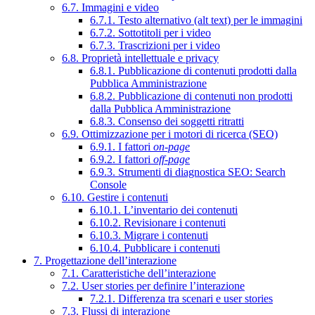
6.7. Immagini e video
6.7.1. Testo alternativo (alt text) per le immagini
6.7.2. Sottotitoli per i video
6.7.3. Trascrizioni per i video
6.8. Proprietà intellettuale e privacy
6.8.1. Pubblicazione di contenuti prodotti dalla
Pubblica Amministrazione
6.8.2. Pubblicazione di contenuti non prodotti
dalla Pubblica Amministrazione
6.8.3. Consenso dei soggetti ritratti
6.9. Ottimizzazione per i motori di ricerca (SEO)
6.9.1. I fattori
on-page
6.9.2. I fattori
off-page
6.9.3. Strumenti di diagnostica SEO: Search
Console
6.10. Gestire i contenuti
6.10.1. L’inventario dei contenuti
6.10.2. Revisionare i contenuti
6.10.3. Migrare i contenuti
6.10.4. Pubblicare i contenuti
7. Progettazione dell’interazione
7.1. Caratteristiche dell’interazione
7.2. User stories per definire l’interazione
7.2.1. Differenza tra scenari e user stories
7.3. Flussi di interazione