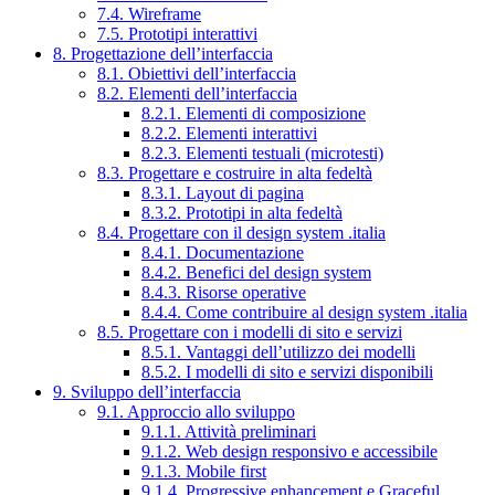
7.4. Wireframe
7.5. Prototipi interattivi
8. Progettazione dell’interfaccia
8.1. Obiettivi dell’interfaccia
8.2. Elementi dell’interfaccia
8.2.1. Elementi di composizione
8.2.2. Elementi interattivi
8.2.3. Elementi testuali (microtesti)
8.3. Progettare e costruire in alta fedeltà
8.3.1. Layout di pagina
8.3.2. Prototipi in alta fedeltà
8.4. Progettare con il design system .italia
8.4.1. Documentazione
8.4.2. Benefici del design system
8.4.3. Risorse operative
8.4.4. Come contribuire al design system .italia
8.5. Progettare con i modelli di sito e servizi
8.5.1. Vantaggi dell’utilizzo dei modelli
8.5.2. I modelli di sito e servizi disponibili
9. Sviluppo dell’interfaccia
9.1. Approccio allo sviluppo
9.1.1. Attività preliminari
9.1.2. Web design responsivo e accessibile
9.1.3. Mobile first
9.1.4. Progressive enhancement e Graceful