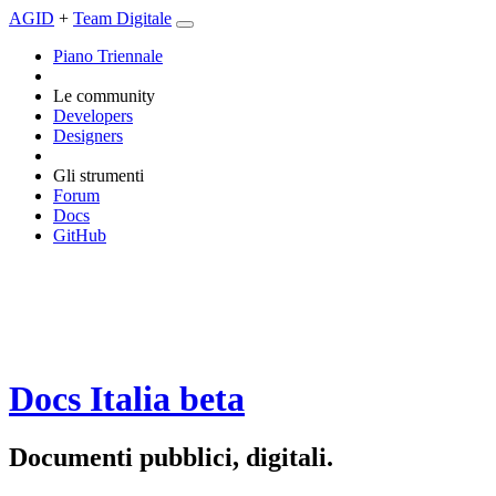
AGID
+
Team Digitale
Piano Triennale
Le community
Developers
Designers
Gli strumenti
Forum
Docs
GitHub
Docs Italia
beta
Documenti pubblici, digitali.