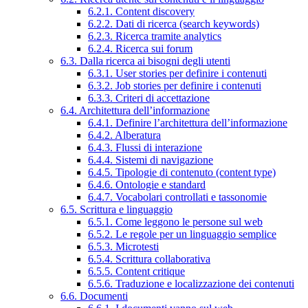
6.2.1. Content discovery
6.2.2. Dati di ricerca (search keywords)
6.2.3. Ricerca tramite analytics
6.2.4. Ricerca sui forum
6.3. Dalla ricerca ai bisogni degli utenti
6.3.1. User stories per definire i contenuti
6.3.2. Job stories per definire i contenuti
6.3.3. Criteri di accettazione
6.4. Architettura dell’informazione
6.4.1. Definire l’architettura dell’informazione
6.4.2. Alberatura
6.4.3. Flussi di interazione
6.4.4. Sistemi di navigazione
6.4.5. Tipologie di contenuto (content type)
6.4.6. Ontologie e standard
6.4.7. Vocabolari controllati e tassonomie
6.5. Scrittura e linguaggio
6.5.1. Come leggono le persone sul web
6.5.2. Le regole per un linguaggio semplice
6.5.3. Microtesti
6.5.4. Scrittura collaborativa
6.5.5. Content critique
6.5.6. Traduzione e localizzazione dei contenuti
6.6. Documenti