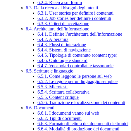
6.2.4. Ricerca sui forum
6.3. Dalla ricerca ai bisogni degli utenti
6.3.1. User stories per definire i contenuti
6.3.2. Job stories per definire i contenuti
6.3.3. Criteri di accettazione
6.4. Architettura dell’informazione
6.4.1. Definire l’architettura dell’informazione
6.4.2. Alberatura
6.4.3. Flussi di interazione
6.4.4. Sistemi di navigazione
6.4.5. Tipologie di contenuto (content type)
6.4.6. Ontologie e standard
6.4.7. Vocabolari controllati e tassonomie
6.5. Scrittura e linguaggio
6.5.1. Come leggono le persone sul web
6.5.2. Le regole per un linguaggio semplice
6.5.3. Microtesti
6.5.4. Scrittura collaborativa
6.5.5. Content critique
6.5.6. Traduzione e localizzazione dei contenuti
6.6. Documenti
6.6.1. I documenti vanno sul web
6.6.2. Tipi di documenti
6.6.3. Formato di lettura dei documenti elettronici
6.6.4. Modalità di produzione dei documenti