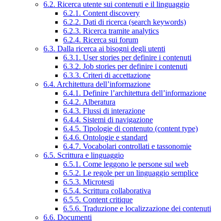
6.2. Ricerca utente sui contenuti e il linguaggio
6.2.1. Content discovery
6.2.2. Dati di ricerca (search keywords)
6.2.3. Ricerca tramite analytics
6.2.4. Ricerca sui forum
6.3. Dalla ricerca ai bisogni degli utenti
6.3.1. User stories per definire i contenuti
6.3.2. Job stories per definire i contenuti
6.3.3. Criteri di accettazione
6.4. Architettura dell’informazione
6.4.1. Definire l’architettura dell’informazione
6.4.2. Alberatura
6.4.3. Flussi di interazione
6.4.4. Sistemi di navigazione
6.4.5. Tipologie di contenuto (content type)
6.4.6. Ontologie e standard
6.4.7. Vocabolari controllati e tassonomie
6.5. Scrittura e linguaggio
6.5.1. Come leggono le persone sul web
6.5.2. Le regole per un linguaggio semplice
6.5.3. Microtesti
6.5.4. Scrittura collaborativa
6.5.5. Content critique
6.5.6. Traduzione e localizzazione dei contenuti
6.6. Documenti