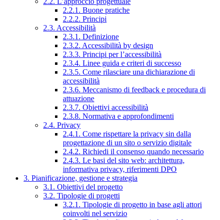
2.2. L’approccio progettuale
2.2.1. Buone pratiche
2.2.2. Principi
2.3. Accessibilità
2.3.1. Definizione
2.3.2. Accessibilità by design
2.3.3. Principi per l’accessibilità
2.3.4. Linee guida e criteri di successo
2.3.5. Come rilasciare una dichiarazione di
accessibilità
2.3.6. Meccanismo di feedback e procedura di
attuazione
2.3.7. Obiettivi accessibilità
2.3.8. Normativa e approfondimenti
2.4. Privacy
2.4.1. Come rispettare la privacy sin dalla
progettazione di un sito o servizio digitale
2.4.2. Richiedi il consenso quando necessario
2.4.3. Le basi del sito web: architettura,
informativa privacy, riferimenti DPO
3. Pianificazione, gestione e strategia
3.1. Obiettivi del progetto
3.2. Tipologie di progetti
3.2.1. Tipologie di progetto in base agli attori
coinvolti nel servizio