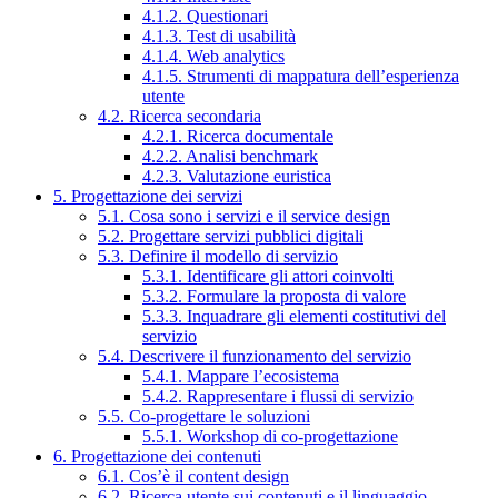
4.1.2. Questionari
4.1.3. Test di usabilità
4.1.4. Web analytics
4.1.5. Strumenti di mappatura dell’esperienza
utente
4.2. Ricerca secondaria
4.2.1. Ricerca documentale
4.2.2. Analisi benchmark
4.2.3. Valutazione euristica
5. Progettazione dei servizi
5.1. Cosa sono i servizi e il service design
5.2. Progettare servizi pubblici digitali
5.3. Definire il modello di servizio
5.3.1. Identificare gli attori coinvolti
5.3.2. Formulare la proposta di valore
5.3.3. Inquadrare gli elementi costitutivi del
servizio
5.4. Descrivere il funzionamento del servizio
5.4.1. Mappare l’ecosistema
5.4.2. Rappresentare i flussi di servizio
5.5. Co-progettare le soluzioni
5.5.1. Workshop di co-progettazione
6. Progettazione dei contenuti
6.1. Cos’è il content design
6.2. Ricerca utente sui contenuti e il linguaggio