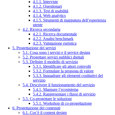
4.1.1. Interviste
4.1.2. Questionari
4.1.3. Test di usabilità
4.1.4. Web analytics
4.1.5. Strumenti di mappatura dell’esperienza
utente
4.2. Ricerca secondaria
4.2.1. Ricerca documentale
4.2.2. Analisi benchmark
4.2.3. Valutazione euristica
5. Progettazione dei servizi
5.1. Cosa sono i servizi e il service design
5.2. Progettare servizi pubblici digitali
5.3. Definire il modello di servizio
5.3.1. Identificare gli attori coinvolti
5.3.2. Formulare la proposta di valore
5.3.3. Inquadrare gli elementi costitutivi del
servizio
5.4. Descrivere il funzionamento del servizio
5.4.1. Mappare l’ecosistema
5.4.2. Rappresentare i flussi di servizio
5.5. Co-progettare le soluzioni
5.5.1. Workshop di co-progettazione
6. Progettazione dei contenuti
6.1. Cos’è il content design