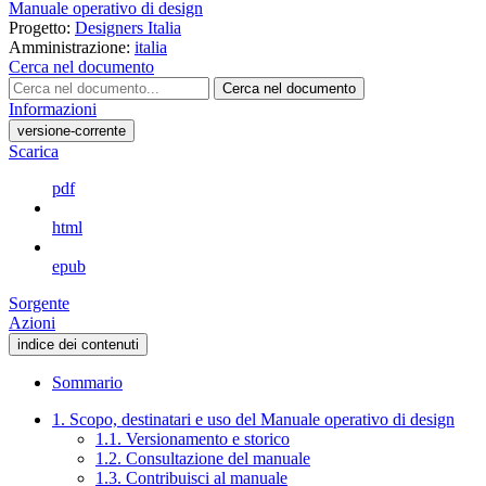
Manuale operativo di design
Progetto:
Designers Italia
Amministrazione:
italia
Cerca nel documento
Cerca nel documento
Informazioni
versione-corrente
Scarica
pdf
html
epub
Sorgente
Azioni
indice dei contenuti
Sommario
1. Scopo, destinatari e uso del Manuale operativo di design
1.1. Versionamento e storico
1.2. Consultazione del manuale
1.3. Contribuisci al manuale