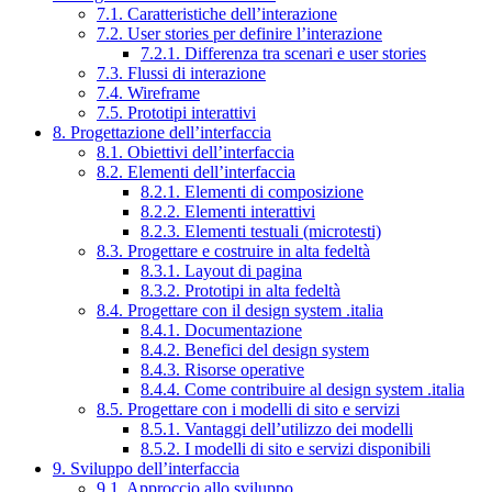
7.1. Caratteristiche dell’interazione
7.2. User stories per definire l’interazione
7.2.1. Differenza tra scenari e user stories
7.3. Flussi di interazione
7.4. Wireframe
7.5. Prototipi interattivi
8. Progettazione dell’interfaccia
8.1. Obiettivi dell’interfaccia
8.2. Elementi dell’interfaccia
8.2.1. Elementi di composizione
8.2.2. Elementi interattivi
8.2.3. Elementi testuali (microtesti)
8.3. Progettare e costruire in alta fedeltà
8.3.1. Layout di pagina
8.3.2. Prototipi in alta fedeltà
8.4. Progettare con il design system .italia
8.4.1. Documentazione
8.4.2. Benefici del design system
8.4.3. Risorse operative
8.4.4. Come contribuire al design system .italia
8.5. Progettare con i modelli di sito e servizi
8.5.1. Vantaggi dell’utilizzo dei modelli
8.5.2. I modelli di sito e servizi disponibili
9. Sviluppo dell’interfaccia
9.1. Approccio allo sviluppo