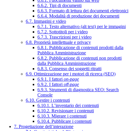
6.6.1. I documenti vanno sul web
6.6.2. Tipi di documenti
6.6.3. Formato di lettura dei documenti elettronici
6.6.4. Modalità di produzione dei documenti
6.7. Immagini e video
6.7.1. Testo alternativo (alt text) per le immagini
6.7.2. Sottotitoli per i video
6.7.3. Trascrizioni per i video
6.8. Proprietà intellettuale e privacy
6.8.1. Pubblicazione di contenuti prodotti dalla
Pubblica Amministrazione
6.8.2. Pubblicazione di contenuti non prodotti
dalla Pubblica Amministrazione
6.8.3. Consenso dei soggetti ritratti
6.9. Ottimizzazione per i motori di ricerca (SEO)
6.9.1. I fattori
on-page
6.9.2. I fattori
off-page
6.9.3. Strumenti di diagnostica SEO: Search
Console
6.10. Gestire i contenuti
6.10.1. L’inventario dei contenuti
6.10.2. Revisionare i contenuti
6.10.3. Migrare i contenuti
6.10.4. Pubblicare i contenuti
7. Progettazione dell’interazione