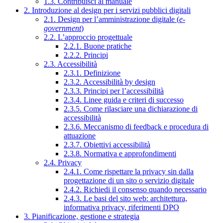
1.3. Contribuisci al manuale
2. Introduzione al design per i servizi pubblici digitali
2.1. Design per l’amministrazione digitale (
e-
government
)
2.2. L’approccio progettuale
2.2.1. Buone pratiche
2.2.2. Principi
2.3. Accessibilità
2.3.1. Definizione
2.3.2. Accessibilità by design
2.3.3. Principi per l’accessibilità
2.3.4. Linee guida e criteri di successo
2.3.5. Come rilasciare una dichiarazione di
accessibilità
2.3.6. Meccanismo di feedback e procedura di
attuazione
2.3.7. Obiettivi accessibilità
2.3.8. Normativa e approfondimenti
2.4. Privacy
2.4.1. Come rispettare la privacy sin dalla
progettazione di un sito o servizio digitale
2.4.2. Richiedi il consenso quando necessario
2.4.3. Le basi del sito web: architettura,
informativa privacy, riferimenti DPO
3. Pianificazione, gestione e strategia