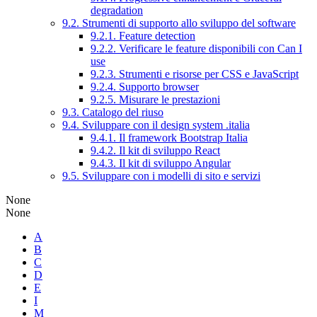
degradation
9.2. Strumenti di supporto allo sviluppo del software
9.2.1. Feature detection
9.2.2. Verificare le feature disponibili con Can I
use
9.2.3. Strumenti e risorse per CSS e JavaScript
9.2.4. Supporto browser
9.2.5. Misurare le prestazioni
9.3. Catalogo del riuso
9.4. Sviluppare con il design system .italia
9.4.1. Il framework Bootstrap Italia
9.4.2. Il kit di sviluppo React
9.4.3. Il kit di sviluppo Angular
9.5. Sviluppare con i modelli di sito e servizi
None
None
A
B
C
D
E
I
M