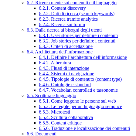
6.2. Ricerca utente sui contenuti e il linguaggio
6.2.1. Content discovery
6.2.2. Dati di ricerca (search keywords)
6.2.3. Ricerca tramite analytics
6.2.4. Ricerca sui forum
6.3. Dalla ricerca ai bisogni degli utenti
6.3.1. User stories per definire i contenuti
6.3.2. Job stories per definire i contenuti
6.3.3. Criteri di accettazione
6.4. Architettura dell’informazione
6.4.1. Definire l’architettura dell’informazione
6.4.2. Alberatura
6.4.3. Flussi di interazione
6.4.4. Sistemi di navigazione
6.4.5. Tipologie di contenuto (content type)
6.4.6. Ontologie e standard
6.4.7. Vocabolari controllati e tassonomie
6.5. Scrittura e linguaggio
6.5.1. Come leggono le persone sul web
6.5.2. Le regole per un linguaggio semplice
6.5.3. Microtesti
6.5.4. Scrittura collaborativa
6.5.5. Content critique
6.5.6. Traduzione e localizzazione dei contenuti
6.6. Documenti