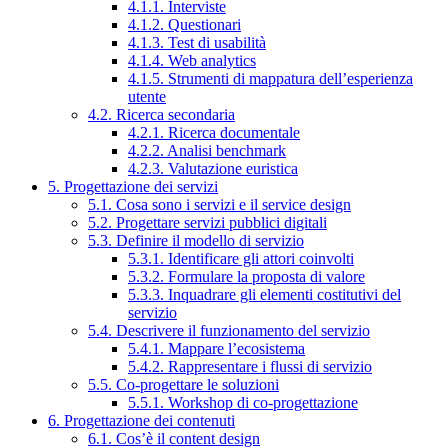
4.1.1. Interviste
4.1.2. Questionari
4.1.3. Test di usabilità
4.1.4. Web analytics
4.1.5. Strumenti di mappatura dell’esperienza
utente
4.2. Ricerca secondaria
4.2.1. Ricerca documentale
4.2.2. Analisi benchmark
4.2.3. Valutazione euristica
5. Progettazione dei servizi
5.1. Cosa sono i servizi e il service design
5.2. Progettare servizi pubblici digitali
5.3. Definire il modello di servizio
5.3.1. Identificare gli attori coinvolti
5.3.2. Formulare la proposta di valore
5.3.3. Inquadrare gli elementi costitutivi del
servizio
5.4. Descrivere il funzionamento del servizio
5.4.1. Mappare l’ecosistema
5.4.2. Rappresentare i flussi di servizio
5.5. Co-progettare le soluzioni
5.5.1. Workshop di co-progettazione
6. Progettazione dei contenuti
6.1. Cos’è il content design