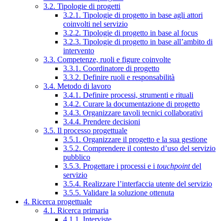
3.2. Tipologie di progetti
3.2.1. Tipologie di progetto in base agli attori
coinvolti nel servizio
3.2.2. Tipologie di progetto in base al focus
3.2.3. Tipologie di progetto in base all’ambito di
intervento
3.3. Competenze, ruoli e figure coinvolte
3.3.1. Coordinatore di progetto
3.3.2. Definire ruoli e responsabilità
3.4. Metodo di lavoro
3.4.1. Definire processi, strumenti e rituali
3.4.2. Curare la documentazione di progetto
3.4.3. Organizzare tavoli tecnici collaborativi
3.4.4. Prendere decisioni
3.5. Il processo progettuale
3.5.1. Organizzare il progetto e la sua gestione
3.5.2. Comprendere il contesto d’uso del servizio
pubblico
3.5.3. Progettare i processi e i
touchpoint
del
servizio
3.5.4. Realizzare l’interfaccia utente del servizio
3.5.5. Validare la soluzione ottenuta
4. Ricerca progettuale
4.1. Ricerca primaria
4.1.1. Interviste