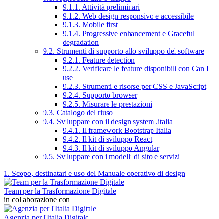
9.1.1. Attività preliminari
9.1.2. Web design responsivo e accessibile
9.1.3. Mobile first
9.1.4. Progressive enhancement e Graceful
degradation
9.2. Strumenti di supporto allo sviluppo del software
9.2.1. Feature detection
9.2.2. Verificare le feature disponibili con Can I
use
9.2.3. Strumenti e risorse per CSS e JavaScript
9.2.4. Supporto browser
9.2.5. Misurare le prestazioni
9.3. Catalogo del riuso
9.4. Sviluppare con il design system .italia
9.4.1. Il framework Bootstrap Italia
9.4.2. Il kit di sviluppo React
9.4.3. Il kit di sviluppo Angular
9.5. Sviluppare con i modelli di sito e servizi
1. Scopo, destinatari e uso del Manuale operativo di design
Team per la Trasformazione Digitale
in collaborazione con
Agenzia per l'Italia Digitale