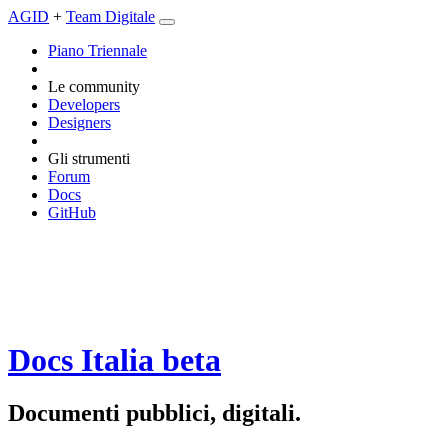
AGID
+
Team Digitale
Piano Triennale
Le community
Developers
Designers
Gli strumenti
Forum
Docs
GitHub
Docs Italia
beta
Documenti pubblici, digitali.