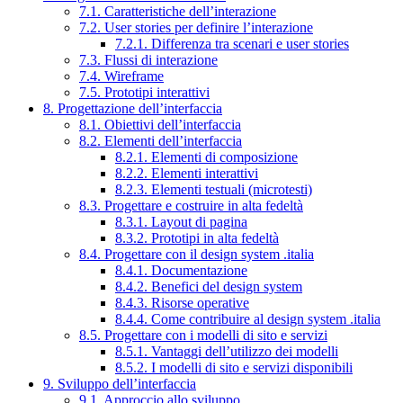
7.1. Caratteristiche dell’interazione
7.2. User stories per definire l’interazione
7.2.1. Differenza tra scenari e user stories
7.3. Flussi di interazione
7.4. Wireframe
7.5. Prototipi interattivi
8. Progettazione dell’interfaccia
8.1. Obiettivi dell’interfaccia
8.2. Elementi dell’interfaccia
8.2.1. Elementi di composizione
8.2.2. Elementi interattivi
8.2.3. Elementi testuali (microtesti)
8.3. Progettare e costruire in alta fedeltà
8.3.1. Layout di pagina
8.3.2. Prototipi in alta fedeltà
8.4. Progettare con il design system .italia
8.4.1. Documentazione
8.4.2. Benefici del design system
8.4.3. Risorse operative
8.4.4. Come contribuire al design system .italia
8.5. Progettare con i modelli di sito e servizi
8.5.1. Vantaggi dell’utilizzo dei modelli
8.5.2. I modelli di sito e servizi disponibili
9. Sviluppo dell’interfaccia
9.1. Approccio allo sviluppo