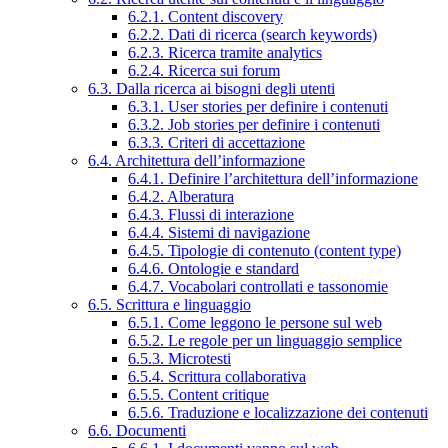
6.2.1. Content discovery
6.2.2. Dati di ricerca (search keywords)
6.2.3. Ricerca tramite analytics
6.2.4. Ricerca sui forum
6.3. Dalla ricerca ai bisogni degli utenti
6.3.1. User stories per definire i contenuti
6.3.2. Job stories per definire i contenuti
6.3.3. Criteri di accettazione
6.4. Architettura dell’informazione
6.4.1. Definire l’architettura dell’informazione
6.4.2. Alberatura
6.4.3. Flussi di interazione
6.4.4. Sistemi di navigazione
6.4.5. Tipologie di contenuto (content type)
6.4.6. Ontologie e standard
6.4.7. Vocabolari controllati e tassonomie
6.5. Scrittura e linguaggio
6.5.1. Come leggono le persone sul web
6.5.2. Le regole per un linguaggio semplice
6.5.3. Microtesti
6.5.4. Scrittura collaborativa
6.5.5. Content critique
6.5.6. Traduzione e localizzazione dei contenuti
6.6. Documenti