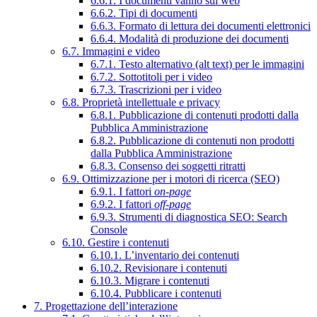
6.6.1. I documenti vanno sul web
6.6.2. Tipi di documenti
6.6.3. Formato di lettura dei documenti elettronici
6.6.4. Modalità di produzione dei documenti
6.7. Immagini e video
6.7.1. Testo alternativo (alt text) per le immagini
6.7.2. Sottotitoli per i video
6.7.3. Trascrizioni per i video
6.8. Proprietà intellettuale e privacy
6.8.1. Pubblicazione di contenuti prodotti dalla
Pubblica Amministrazione
6.8.2. Pubblicazione di contenuti non prodotti
dalla Pubblica Amministrazione
6.8.3. Consenso dei soggetti ritratti
6.9. Ottimizzazione per i motori di ricerca (SEO)
6.9.1. I fattori
on-page
6.9.2. I fattori
off-page
6.9.3. Strumenti di diagnostica SEO: Search
Console
6.10. Gestire i contenuti
6.10.1. L’inventario dei contenuti
6.10.2. Revisionare i contenuti
6.10.3. Migrare i contenuti
6.10.4. Pubblicare i contenuti
7. Progettazione dell’interazione