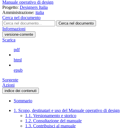
Manuale operativo di design
Progetto:
Designers Italia
Amministrazione:
italia
Cerca nel documento
Cerca nel documento
Informazioni
versione-corrente
Scarica
pdf
html
epub
Sorgente
Azioni
indice dei contenuti
Sommario
1. Scopo, destinatari e uso del Manuale operativo di design
1.1. Versionamento e storico
1.2. Consultazione del manuale
1.3. Contribuisci al manuale