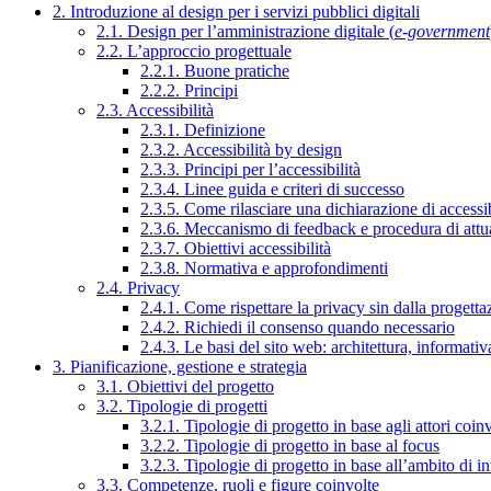
2. Introduzione al design per i servizi pubblici digitali
2.1. Design per l’amministrazione digitale (
e-government
2.2. L’approccio progettuale
2.2.1. Buone pratiche
2.2.2. Principi
2.3. Accessibilità
2.3.1. Definizione
2.3.2. Accessibilità by design
2.3.3. Principi per l’accessibilità
2.3.4. Linee guida e criteri di successo
2.3.5. Come rilasciare una dichiarazione di accessib
2.3.6. Meccanismo di feedback e procedura di attu
2.3.7. Obiettivi accessibilità
2.3.8. Normativa e approfondimenti
2.4. Privacy
2.4.1. Come rispettare la privacy sin dalla progettaz
2.4.2. Richiedi il consenso quando necessario
2.4.3. Le basi del sito web: architettura, informati
3. Pianificazione, gestione e strategia
3.1. Obiettivi del progetto
3.2. Tipologie di progetti
3.2.1. Tipologie di progetto in base agli attori coinv
3.2.2. Tipologie di progetto in base al focus
3.2.3. Tipologie di progetto in base all’ambito di i
3.3. Competenze, ruoli e figure coinvolte