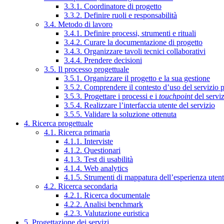
3.3.1. Coordinatore di progetto
3.3.2. Definire ruoli e responsabilità
3.4. Metodo di lavoro
3.4.1. Definire processi, strumenti e rituali
3.4.2. Curare la documentazione di progetto
3.4.3. Organizzare tavoli tecnici collaborativi
3.4.4. Prendere decisioni
3.5. Il processo progettuale
3.5.1. Organizzare il progetto e la sua gestione
3.5.2. Comprendere il contesto d’uso del servizio 
3.5.3. Progettare i processi e i
touchpoint
del servi
3.5.4. Realizzare l’interfaccia utente del servizio
3.5.5. Validare la soluzione ottenuta
4. Ricerca progettuale
4.1. Ricerca primaria
4.1.1. Interviste
4.1.2. Questionari
4.1.3. Test di usabilità
4.1.4. Web analytics
4.1.5. Strumenti di mappatura dell’esperienza uten
4.2. Ricerca secondaria
4.2.1. Ricerca documentale
4.2.2. Analisi benchmark
4.2.3. Valutazione euristica
5. Progettazione dei servizi