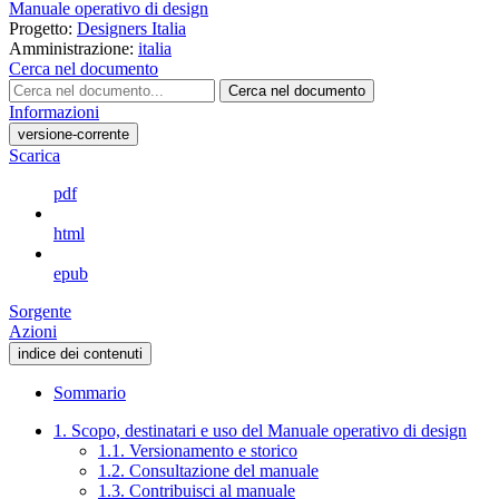
Manuale operativo di design
Progetto:
Designers Italia
Amministrazione:
italia
Cerca nel documento
Cerca nel documento
Informazioni
versione-corrente
Scarica
pdf
html
epub
Sorgente
Azioni
indice dei contenuti
Sommario
1. Scopo, destinatari e uso del Manuale operativo di design
1.1. Versionamento e storico
1.2. Consultazione del manuale
1.3. Contribuisci al manuale