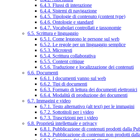
6.4.3. Flussi di interazione
6.4.4. Sistemi di navigazione
6.4.5. Tipologie di contenuto (content type)
6.4.6. Ontologie e standard
6.4.7. Vocabolari controllati e tassonomie
6.5. Scrittura e linguaggio
6.5.1. Come leggono le persone sul web
6.5.2. Le regole per un linguaggio semplice
6.5.3. Microtesti
6.5.4. Scrittura collaborativa
6.5.5. Content critique
6.5.6. Traduzione e localizzazione dei contenuti
6.6. Documenti
6.6.1. I documenti vanno sul web
6.6.2. Tipi di documenti
6.6.3. Formato di lettura dei documenti elettronici
6.6.4. Modalità di produzione dei documenti
6.7. Immagini e video
6.7.1. Testo alternativo (alt text) per le immagini
6.7.2. Sottotitoli per i video
6.7.3. Trascrizioni per i video
6.8. Proprietà intellettuale e privacy
6.8.1. Pubblicazione di contenuti prodotti dalla P
6.8.2. Pubblicazione di contenuti non prodotti dal