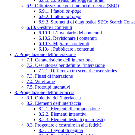
6.8.3. Consenso dei soggetti ritratti
6.9. Ottimizzazione per i motori di ricerca (SEO)
6.9.1. I fattori
on-page
6.9.2. I fattori
off-page
6.9.3. Strumenti di diagnostica SEO: Search Cons
6.10. Gestire i contenuti
6.10.1. L’inventario dei contenuti
6.10.2. Revisionare i contenuti
6.10.3. Migrare i contenuti
6.10.4. Pubblicare i contenuti
7. Progettazione dell’interazione
7.1. Caratteristiche dell’interazione
7.2. User stories per definire l’interazione
7.2.1. Differenza tra scenari e user stories
7.3. Flussi di interazione
7.4. Wireframe
7.5. Prototipi interattivi
8. Progettazione dell’interfaccia
8.1. Obiettivi dell’interfaccia
8.2. Elementi dell’interfaccia
8.2.1. Elementi di composizione
8.2.2. Elementi interattivi
8.2.3. Elementi testuali (microtesti)
8.3. Progettare e costruire in alta fedeltà
8.3.1. Layout di pagina