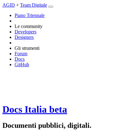
AGID
+
Team Digitale
Piano Triennale
Le community
Developers
Designers
Gli strumenti
Forum
Docs
GitHub
Docs Italia
beta
Documenti pubblici, digitali.