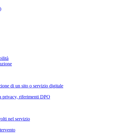
)
ilità
azione
ione di un sito o servizio digitale
va privacy, riferimenti DPO
olti nel servizio
ntervento