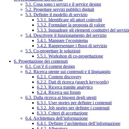
5.1. Cosa sono i servizi e il service design
5.2. Progettare servizi pubblici digitali
5.3. Definire il modello di servizio
5.3.1. Identificare gli attori coinvolti
5.3.2. Formulare la proposta di valore
5.3.3. Inquadrare gli elementi costitutivi del serviz
5.4. Descrivere il funzionamento del servizio
5.4.1. Mappare l’ecosistema
5.4.2. Rappresentare i flussi di servizio
5.5. Co-progettare le soluzioni
5.5.1. Workshop di co-progettazione
6. Progettazione dei contenuti
6.1. Cos’è il content design
6.2. Ricerca utente sui contenuti e il linguaggio
6.2.1. Content discovery
6.2.2. Dati di ricerca (search keywords)
6.2.3. Ricerca tramite analytics
6.2.4. Ricerca sui forum
6.3. Dalla ricerca ai bisogni degli utenti
6.3.1. User stories per definire i contenuti
6.3.2. Job stories per definire i contenuti
6.3.3. Criteri di accettazione
6.4. Architettura dell’informazione
6.4.1. Definire l’architettura dell’informazione
6.4.2. Alberatura