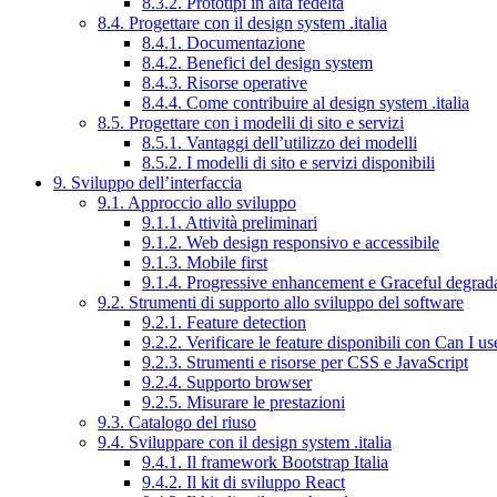
8.3.2. Prototipi in alta fedeltà
8.4. Progettare con il design system .italia
8.4.1. Documentazione
8.4.2. Benefici del design system
8.4.3. Risorse operative
8.4.4. Come contribuire al design system .italia
8.5. Progettare con i modelli di sito e servizi
8.5.1. Vantaggi dell’utilizzo dei modelli
8.5.2. I modelli di sito e servizi disponibili
9. Sviluppo dell’interfaccia
9.1. Approccio allo sviluppo
9.1.1. Attività preliminari
9.1.2. Web design responsivo e accessibile
9.1.3. Mobile first
9.1.4. Progressive enhancement e Graceful degrad
9.2. Strumenti di supporto allo sviluppo del software
9.2.1. Feature detection
9.2.2. Verificare le feature disponibili con Can I us
9.2.3. Strumenti e risorse per CSS e JavaScript
9.2.4. Supporto browser
9.2.5. Misurare le prestazioni
9.3. Catalogo del riuso
9.4. Sviluppare con il design system .italia
9.4.1. Il framework Bootstrap Italia
9.4.2. Il kit di sviluppo React