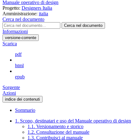
Manuale operativo di design
Progetto:
Designers Italia
Amministrazione:
italia
Cerca nel documento
Cerca nel documento
Informazioni
versione-corrente
Scarica
pdf
html
epub
Sorgente
Azioni
indice dei contenuti
Sommario
1. Scopo, destinatari e uso del Manuale operativo di design
1.1. Versionamento e storico
1.2. Consultazione del manuale
1.3. Contribuisci al manuale