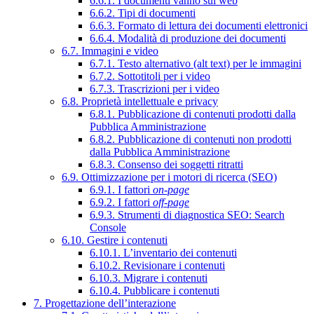
6.6.1. I documenti vanno sul web
6.6.2. Tipi di documenti
6.6.3. Formato di lettura dei documenti elettronici
6.6.4. Modalità di produzione dei documenti
6.7. Immagini e video
6.7.1. Testo alternativo (alt text) per le immagini
6.7.2. Sottotitoli per i video
6.7.3. Trascrizioni per i video
6.8. Proprietà intellettuale e privacy
6.8.1. Pubblicazione di contenuti prodotti dalla
Pubblica Amministrazione
6.8.2. Pubblicazione di contenuti non prodotti
dalla Pubblica Amministrazione
6.8.3. Consenso dei soggetti ritratti
6.9. Ottimizzazione per i motori di ricerca (SEO)
6.9.1. I fattori
on-page
6.9.2. I fattori
off-page
6.9.3. Strumenti di diagnostica SEO: Search
Console
6.10. Gestire i contenuti
6.10.1. L’inventario dei contenuti
6.10.2. Revisionare i contenuti
6.10.3. Migrare i contenuti
6.10.4. Pubblicare i contenuti
7. Progettazione dell’interazione