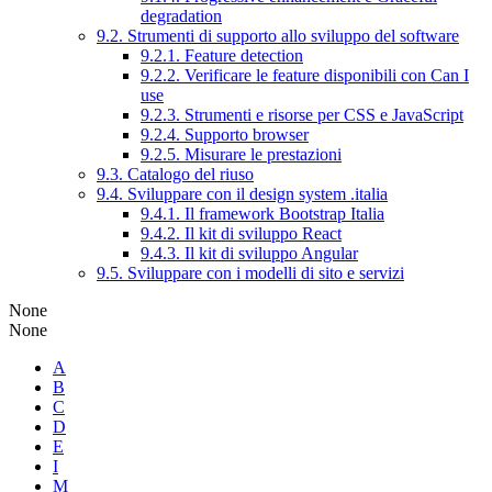
degradation
9.2. Strumenti di supporto allo sviluppo del software
9.2.1. Feature detection
9.2.2. Verificare le feature disponibili con Can I
use
9.2.3. Strumenti e risorse per CSS e JavaScript
9.2.4. Supporto browser
9.2.5. Misurare le prestazioni
9.3. Catalogo del riuso
9.4. Sviluppare con il design system .italia
9.4.1. Il framework Bootstrap Italia
9.4.2. Il kit di sviluppo React
9.4.3. Il kit di sviluppo Angular
9.5. Sviluppare con i modelli di sito e servizi
None
None
A
B
C
D
E
I
M