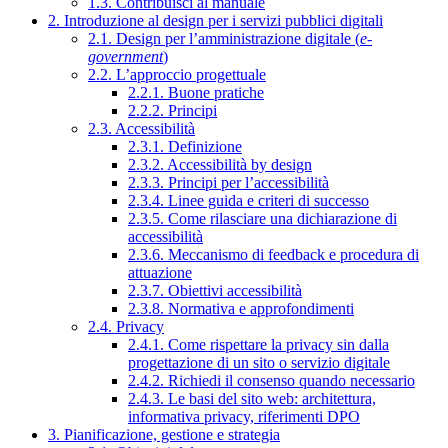
1.3. Contribuisci al manuale
2. Introduzione al design per i servizi pubblici digitali
2.1. Design per l’amministrazione digitale (
e-
government
)
2.2. L’approccio progettuale
2.2.1. Buone pratiche
2.2.2. Principi
2.3. Accessibilità
2.3.1. Definizione
2.3.2. Accessibilità by design
2.3.3. Principi per l’accessibilità
2.3.4. Linee guida e criteri di successo
2.3.5. Come rilasciare una dichiarazione di
accessibilità
2.3.6. Meccanismo di feedback e procedura di
attuazione
2.3.7. Obiettivi accessibilità
2.3.8. Normativa e approfondimenti
2.4. Privacy
2.4.1. Come rispettare la privacy sin dalla
progettazione di un sito o servizio digitale
2.4.2. Richiedi il consenso quando necessario
2.4.3. Le basi del sito web: architettura,
informativa privacy, riferimenti DPO
3. Pianificazione, gestione e strategia