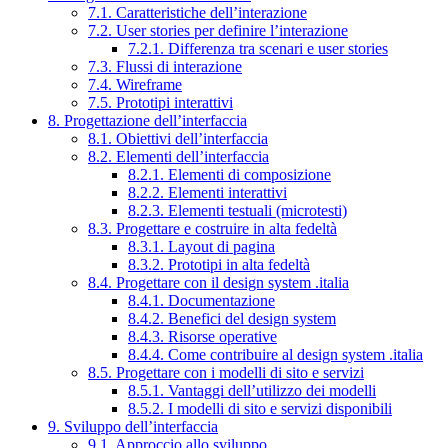
7.1. Caratteristiche dell’interazione
7.2. User stories per definire l’interazione
7.2.1. Differenza tra scenari e user stories
7.3. Flussi di interazione
7.4. Wireframe
7.5. Prototipi interattivi
8. Progettazione dell’interfaccia
8.1. Obiettivi dell’interfaccia
8.2. Elementi dell’interfaccia
8.2.1. Elementi di composizione
8.2.2. Elementi interattivi
8.2.3. Elementi testuali (microtesti)
8.3. Progettare e costruire in alta fedeltà
8.3.1. Layout di pagina
8.3.2. Prototipi in alta fedeltà
8.4. Progettare con il design system .italia
8.4.1. Documentazione
8.4.2. Benefici del design system
8.4.3. Risorse operative
8.4.4. Come contribuire al design system .italia
8.5. Progettare con i modelli di sito e servizi
8.5.1. Vantaggi dell’utilizzo dei modelli
8.5.2. I modelli di sito e servizi disponibili
9. Sviluppo dell’interfaccia
9.1. Approccio allo sviluppo