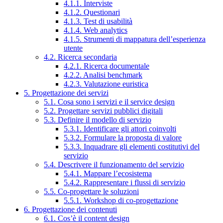
4.1.1. Interviste
4.1.2. Questionari
4.1.3. Test di usabilità
4.1.4. Web analytics
4.1.5. Strumenti di mappatura dell’esperienza
utente
4.2. Ricerca secondaria
4.2.1. Ricerca documentale
4.2.2. Analisi benchmark
4.2.3. Valutazione euristica
5. Progettazione dei servizi
5.1. Cosa sono i servizi e il service design
5.2. Progettare servizi pubblici digitali
5.3. Definire il modello di servizio
5.3.1. Identificare gli attori coinvolti
5.3.2. Formulare la proposta di valore
5.3.3. Inquadrare gli elementi costitutivi del
servizio
5.4. Descrivere il funzionamento del servizio
5.4.1. Mappare l’ecosistema
5.4.2. Rappresentare i flussi di servizio
5.5. Co-progettare le soluzioni
5.5.1. Workshop di co-progettazione
6. Progettazione dei contenuti
6.1. Cos’è il content design