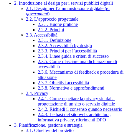
2. Introduzione al design per i servizi pubblici digitali
2.1. Design per l’amministrazione digitale (
e-
government
)
2.2. L’approccio progettuale
2.2.1. Buone pratiche
2.2.2. Principi
2.3. Accessibilità
2.3.1. Definizione
2.3.2. Accessibilità by design
2.3.3. Principi per l’accessibilità
2.3.4. Linee guida e criteri di successo
2.3.5. Come rilasciare una dichiarazione di
accessibilità
2.3.6. Meccanismo di feedback e procedura di
attuazione
2.3.7. Obiettivi accessibilità
2.3.8. Normativa e approfondimenti
2.4. Privacy
2.4.1. Come rispettare la privacy sin dalla
progettazione di un sito o servizio digitale
2.4.2. Richiedi il consenso quando necessario
2.4.3. Le basi del sito web: architettura,
informativa privacy, riferimenti DPO
3. Pianificazione, gestione e strategia
3.1. Obiettivi del progetto