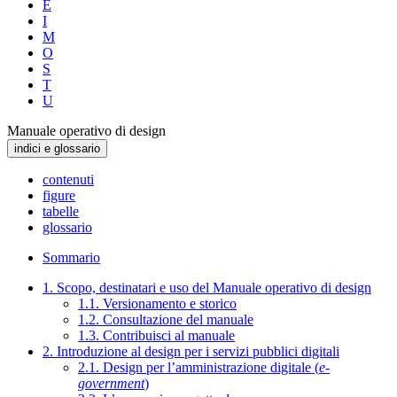
E
I
M
O
S
T
U
Manuale operativo di design
indici e glossario
contenuti
figure
tabelle
glossario
Sommario
1. Scopo, destinatari e uso del Manuale operativo di design
1.1. Versionamento e storico
1.2. Consultazione del manuale
1.3. Contribuisci al manuale
2. Introduzione al design per i servizi pubblici digitali
2.1. Design per l’amministrazione digitale (
e-
government
)