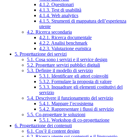
4.1.2. Questionari
4.1.3. Test di usabilità
4.1.4. Web analytics
4.1.5. Strumenti di mappatura dell’esperienza
utente
4.2. Ricerca secondaria
4.2.1. Ricerca documentale
4.2.2. Analisi benchmark
4.2.3. Valutazione euristica
5. Progettazione dei servizi
5.1. Cosa sono i servizi e il service design
5.2. Progettare servizi pubblici digitali
5.3. Definire il modello di servizio
5.3.1. Identificare gli attori coinvolti
5.3.2. Formulare la proposta di valore
5.3.3. Inquadrare gli elementi costitutivi del
servizio
5.4. Descrivere il funzionamento del servizio
5.4.1. Mappare l’ecosistema
5.4.2. Rappresentare i flussi di servizio
5.5. Co-progettare le soluzioni
5.5.1. Workshop di co-progettazione
6. Progettazione dei contenuti
6.1. Cos’è il content design
6.2. Ricerca utente sui contenuti e il linguaggio