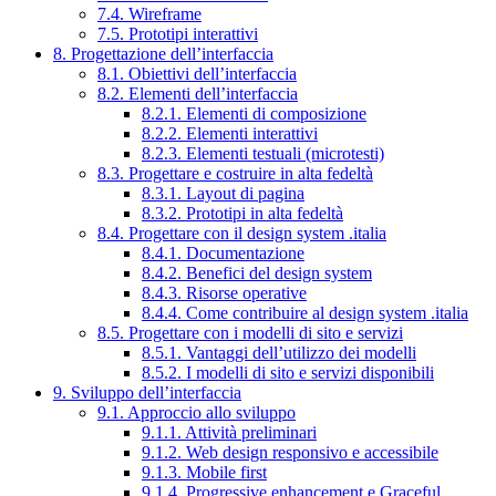
7.4. Wireframe
7.5. Prototipi interattivi
8. Progettazione dell’interfaccia
8.1. Obiettivi dell’interfaccia
8.2. Elementi dell’interfaccia
8.2.1. Elementi di composizione
8.2.2. Elementi interattivi
8.2.3. Elementi testuali (microtesti)
8.3. Progettare e costruire in alta fedeltà
8.3.1. Layout di pagina
8.3.2. Prototipi in alta fedeltà
8.4. Progettare con il design system .italia
8.4.1. Documentazione
8.4.2. Benefici del design system
8.4.3. Risorse operative
8.4.4. Come contribuire al design system .italia
8.5. Progettare con i modelli di sito e servizi
8.5.1. Vantaggi dell’utilizzo dei modelli
8.5.2. I modelli di sito e servizi disponibili
9. Sviluppo dell’interfaccia
9.1. Approccio allo sviluppo
9.1.1. Attività preliminari
9.1.2. Web design responsivo e accessibile
9.1.3. Mobile first
9.1.4. Progressive enhancement e Graceful