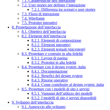
7.1. Caratteristiche dell’interazione
7.2. User stories per definire l’interazione
7.2.1. Differenza tra scenari e user stories
7.3. Flussi di interazione
7.4. Wireframe
7.5. Prototipi interattivi
8. Progettazione dell’interfaccia
8.1. Obiettivi dell’interfaccia
8.2. Elementi dell’interfaccia
8.2.1. Elementi di composizione
8.2.2. Elementi interattivi
8.2.3. Elementi testuali (microtesti)
8.3. Progettare e costruire in alta fedeltà
8.3.1. Layout di pagina
8.3.2. Prototipi in alta fedeltà
8.4. Progettare con il design system .italia
8.4.1. Documentazione
8.4.2. Benefici del design system
8.4.3. Risorse operative
8.4.4. Come contribuire al design system .italia
8.5. Progettare con i modelli di sito e servizi
8.5.1. Vantaggi dell’utilizzo dei modelli
8.5.2. I modelli di sito e servizi disponibili
9. Sviluppo dell’interfaccia
9.1. Approccio allo sviluppo