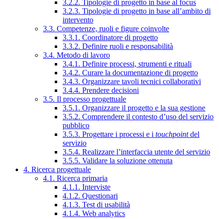
3.2.2. Tipologie di progetto in base al focus
3.2.3. Tipologie di progetto in base all’ambito di
intervento
3.3. Competenze, ruoli e figure coinvolte
3.3.1. Coordinatore di progetto
3.3.2. Definire ruoli e responsabilità
3.4. Metodo di lavoro
3.4.1. Definire processi, strumenti e rituali
3.4.2. Curare la documentazione di progetto
3.4.3. Organizzare tavoli tecnici collaborativi
3.4.4. Prendere decisioni
3.5. Il processo progettuale
3.5.1. Organizzare il progetto e la sua gestione
3.5.2. Comprendere il contesto d’uso del servizio
pubblico
3.5.3. Progettare i processi e i
touchpoint
del
servizio
3.5.4. Realizzare l’interfaccia utente del servizio
3.5.5. Validare la soluzione ottenuta
4. Ricerca progettuale
4.1. Ricerca primaria
4.1.1. Interviste
4.1.2. Questionari
4.1.3. Test di usabilità
4.1.4. Web analytics