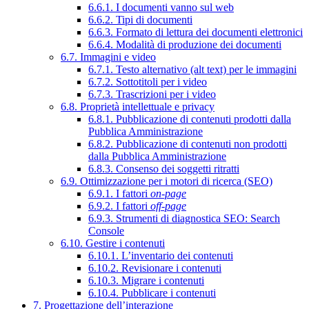
6.6.1. I documenti vanno sul web
6.6.2. Tipi di documenti
6.6.3. Formato di lettura dei documenti elettronici
6.6.4. Modalità di produzione dei documenti
6.7. Immagini e video
6.7.1. Testo alternativo (alt text) per le immagini
6.7.2. Sottotitoli per i video
6.7.3. Trascrizioni per i video
6.8. Proprietà intellettuale e privacy
6.8.1. Pubblicazione di contenuti prodotti dalla
Pubblica Amministrazione
6.8.2. Pubblicazione di contenuti non prodotti
dalla Pubblica Amministrazione
6.8.3. Consenso dei soggetti ritratti
6.9. Ottimizzazione per i motori di ricerca (SEO)
6.9.1. I fattori
on-page
6.9.2. I fattori
off-page
6.9.3. Strumenti di diagnostica SEO: Search
Console
6.10. Gestire i contenuti
6.10.1. L’inventario dei contenuti
6.10.2. Revisionare i contenuti
6.10.3. Migrare i contenuti
6.10.4. Pubblicare i contenuti
7. Progettazione dell’interazione