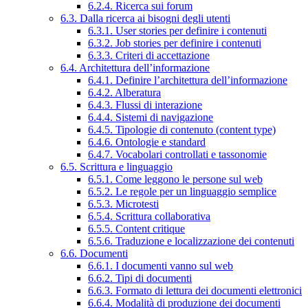
6.2.4. Ricerca sui forum
6.3. Dalla ricerca ai bisogni degli utenti
6.3.1. User stories per definire i contenuti
6.3.2. Job stories per definire i contenuti
6.3.3. Criteri di accettazione
6.4. Architettura dell’informazione
6.4.1. Definire l’architettura dell’informazione
6.4.2. Alberatura
6.4.3. Flussi di interazione
6.4.4. Sistemi di navigazione
6.4.5. Tipologie di contenuto (content type)
6.4.6. Ontologie e standard
6.4.7. Vocabolari controllati e tassonomie
6.5. Scrittura e linguaggio
6.5.1. Come leggono le persone sul web
6.5.2. Le regole per un linguaggio semplice
6.5.3. Microtesti
6.5.4. Scrittura collaborativa
6.5.5. Content critique
6.5.6. Traduzione e localizzazione dei contenuti
6.6. Documenti
6.6.1. I documenti vanno sul web
6.6.2. Tipi di documenti
6.6.3. Formato di lettura dei documenti elettronici
6.6.4. Modalità di produzione dei documenti