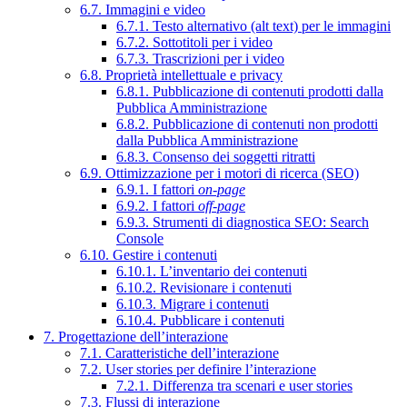
6.7. Immagini e video
6.7.1. Testo alternativo (alt text) per le immagini
6.7.2. Sottotitoli per i video
6.7.3. Trascrizioni per i video
6.8. Proprietà intellettuale e privacy
6.8.1. Pubblicazione di contenuti prodotti dalla
Pubblica Amministrazione
6.8.2. Pubblicazione di contenuti non prodotti
dalla Pubblica Amministrazione
6.8.3. Consenso dei soggetti ritratti
6.9. Ottimizzazione per i motori di ricerca (SEO)
6.9.1. I fattori
on-page
6.9.2. I fattori
off-page
6.9.3. Strumenti di diagnostica SEO: Search
Console
6.10. Gestire i contenuti
6.10.1. L’inventario dei contenuti
6.10.2. Revisionare i contenuti
6.10.3. Migrare i contenuti
6.10.4. Pubblicare i contenuti
7. Progettazione dell’interazione
7.1. Caratteristiche dell’interazione
7.2. User stories per definire l’interazione
7.2.1. Differenza tra scenari e user stories
7.3. Flussi di interazione