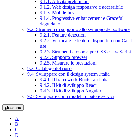
9.1.1. Attività preliminari
9.1.2. Web design responsivo e accessibile
9.1.3. Mobile first
9.1.4. Progressive enhancement e Graceful
degradation
9.2. Strumenti di supporto allo sviluppo del software
9.2.1. Feature detection
9.2.2. Verificare le feature disponibili con Can I
use
9.2.3. Strumenti e risorse per CSS e JavaScript
9.2.4. Supporto browser
9.2.5. Misurare le prestazioni
9.3. Catalogo del riuso
9.4. Sviluppare con il design system .italia
9.4.1. Il framework Bootstrap Italia
9.4.2. Il kit di sviluppo React
9.4.3. Il kit di sviluppo Angular
9.5. Sviluppare con i modelli di sito e servizi
glossario
A
B
C
D