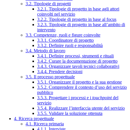
3.2. Tipologie di progetti
3.2.1. Tipologie di progetto in base agli attori
coinvolti nel servizio
3.2.2. Tipologie di progetto in base al focus
3.2.3. Tipologie di progetto in base all’ambito di
intervento
3.3. Competenze, ruoli e figure coinvolte
3.3.1. Coordinatore di progetto
3.3.2. Definire ruoli e responsabilità
3.4. Metodo di lavoro
3.4.1. Definire processi, strumenti e rituali
3.4.2. Curare la documentazione di progetto
3.4.3. Organizzare tavoli tecnici collaborativi
3.4.4. Prendere decisioni
3.5. Il processo progettuale
3.5.1. Organizzare il progetto e la sua gestione
3.5.2. Comprendere il contesto d’uso del servizio
pubblico
3.5.3. Progettare i processi e i
touchpoint
del
servizio
3.5.4. Realizzare l’interfaccia utente del servizio
3.5.5. Validare la soluzione ottenuta
4. Ricerca progettuale
4.1. Ricerca primaria
4.1.1. Interviste