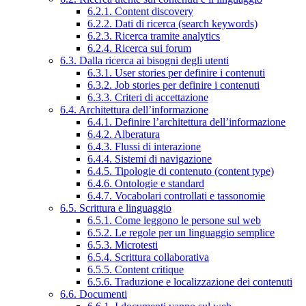
6.2.1. Content discovery
6.2.2. Dati di ricerca (search keywords)
6.2.3. Ricerca tramite analytics
6.2.4. Ricerca sui forum
6.3. Dalla ricerca ai bisogni degli utenti
6.3.1. User stories per definire i contenuti
6.3.2. Job stories per definire i contenuti
6.3.3. Criteri di accettazione
6.4. Architettura dell’informazione
6.4.1. Definire l’architettura dell’informazione
6.4.2. Alberatura
6.4.3. Flussi di interazione
6.4.4. Sistemi di navigazione
6.4.5. Tipologie di contenuto (content type)
6.4.6. Ontologie e standard
6.4.7. Vocabolari controllati e tassonomie
6.5. Scrittura e linguaggio
6.5.1. Come leggono le persone sul web
6.5.2. Le regole per un linguaggio semplice
6.5.3. Microtesti
6.5.4. Scrittura collaborativa
6.5.5. Content critique
6.5.6. Traduzione e localizzazione dei contenuti
6.6. Documenti