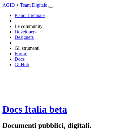
AGID
+
Team Digitale
Piano Triennale
Le community
Developers
Designers
Gli strumenti
Forum
Docs
GitHub
Docs Italia
beta
Documenti pubblici, digitali.