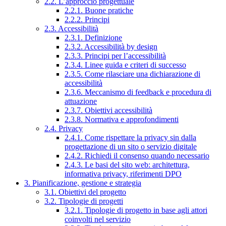
2.2. L’approccio progettuale
2.2.1. Buone pratiche
2.2.2. Principi
2.3. Accessibilità
2.3.1. Definizione
2.3.2. Accessibilità by design
2.3.3. Principi per l’accessibilità
2.3.4. Linee guida e criteri di successo
2.3.5. Come rilasciare una dichiarazione di
accessibilità
2.3.6. Meccanismo di feedback e procedura di
attuazione
2.3.7. Obiettivi accessibilità
2.3.8. Normativa e approfondimenti
2.4. Privacy
2.4.1. Come rispettare la privacy sin dalla
progettazione di un sito o servizio digitale
2.4.2. Richiedi il consenso quando necessario
2.4.3. Le basi del sito web: architettura,
informativa privacy, riferimenti DPO
3. Pianificazione, gestione e strategia
3.1. Obiettivi del progetto
3.2. Tipologie di progetti
3.2.1. Tipologie di progetto in base agli attori
coinvolti nel servizio