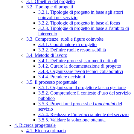
3.1. Obiettivi del progetto
3.2. Tipologie di progetti
3.2.1. Tipologie di progetto in base agli attori
coinvolti nel servizio
3.2.2. Tipologie di progetto in base al focus
3.2.3. Tipologie di progetto in base all’ambito di
intervento
3.3. Competenze, ruoli e figure coinvolte
3.3.1. Coordinatore di progetto
3.3.2. Definire ruoli e responsabilità
3.4. Metodo di lavoro
3.4.1. Definire processi, strumenti e rituali
3.4.2. Curare la documentazione di progetto
3.4.3. Organizzare tavoli tecnici collaborativi
3.4.4. Prendere decisioni
3.5. Il processo progettuale
3.5.1. Organizzare il progetto e la sua gestione
3.5.2. Comprendere il contesto d’uso del servizio
pubblico
3.5.3. Progettare i processi e i
touchpoint
del
servizio
3.5.4. Realizzare l’interfaccia utente del servizio
3.5.5. Validare la soluzione ottenuta
4. Ricerca progettuale
4.1. Ricerca primaria