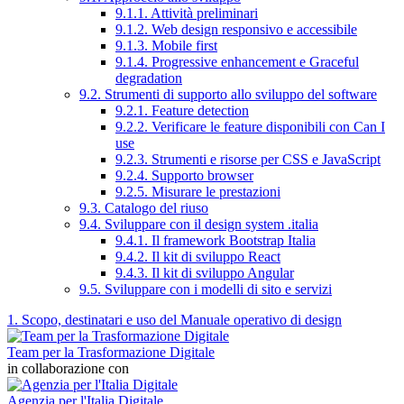
9.1.1. Attività preliminari
9.1.2. Web design responsivo e accessibile
9.1.3. Mobile first
9.1.4. Progressive enhancement e Graceful
degradation
9.2. Strumenti di supporto allo sviluppo del software
9.2.1. Feature detection
9.2.2. Verificare le feature disponibili con Can I
use
9.2.3. Strumenti e risorse per CSS e JavaScript
9.2.4. Supporto browser
9.2.5. Misurare le prestazioni
9.3. Catalogo del riuso
9.4. Sviluppare con il design system .italia
9.4.1. Il framework Bootstrap Italia
9.4.2. Il kit di sviluppo React
9.4.3. Il kit di sviluppo Angular
9.5. Sviluppare con i modelli di sito e servizi
1. Scopo, destinatari e uso del Manuale operativo di design
Team per la Trasformazione Digitale
in collaborazione con
Agenzia per l'Italia Digitale