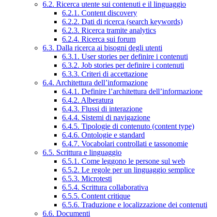
6.2. Ricerca utente sui contenuti e il linguaggio
6.2.1. Content discovery
6.2.2. Dati di ricerca (search keywords)
6.2.3. Ricerca tramite analytics
6.2.4. Ricerca sui forum
6.3. Dalla ricerca ai bisogni degli utenti
6.3.1. User stories per definire i contenuti
6.3.2. Job stories per definire i contenuti
6.3.3. Criteri di accettazione
6.4. Architettura dell’informazione
6.4.1. Definire l’architettura dell’informazione
6.4.2. Alberatura
6.4.3. Flussi di interazione
6.4.4. Sistemi di navigazione
6.4.5. Tipologie di contenuto (content type)
6.4.6. Ontologie e standard
6.4.7. Vocabolari controllati e tassonomie
6.5. Scrittura e linguaggio
6.5.1. Come leggono le persone sul web
6.5.2. Le regole per un linguaggio semplice
6.5.3. Microtesti
6.5.4. Scrittura collaborativa
6.5.5. Content critique
6.5.6. Traduzione e localizzazione dei contenuti
6.6. Documenti