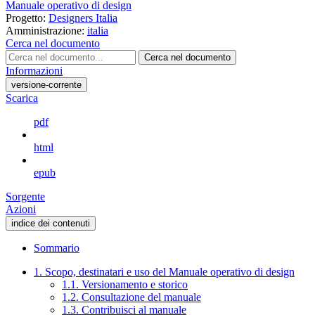
Manuale operativo di design
Progetto:
Designers Italia
Amministrazione:
italia
Cerca nel documento
Cerca nel documento
Informazioni
versione-corrente
Scarica
pdf
html
epub
Sorgente
Azioni
indice dei contenuti
Sommario
1. Scopo, destinatari e uso del Manuale operativo di design
1.1. Versionamento e storico
1.2. Consultazione del manuale
1.3. Contribuisci al manuale