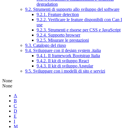
degradation
9.2. Strumenti di supporto allo sviluppo del software
9.2.1. Feature detection
9.2.2. Verificare le feature disponibili con Can I
use
9.2.3. Strumenti e risorse per CSS e JavaScript
9.2.4. Supporto browser
9.2.5. Misurare le prestazioni
9.3. Catalogo del riuso
9.4. Sviluppare con il design system .italia
9.4.1. Il framework Bootstrap Italia
9.4.2. Il kit di sviluppo React
9.4.3. Il kit di sviluppo Angular
9.5. Sviluppare con i modelli di sito e servizi
None
None
A
B
C
D
E
I
M