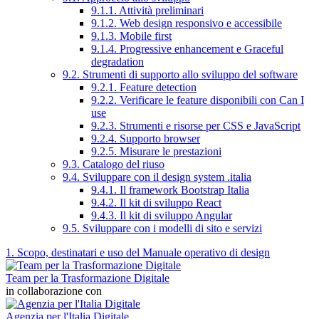
9.1.1. Attività preliminari
9.1.2. Web design responsivo e accessibile
9.1.3. Mobile first
9.1.4. Progressive enhancement e Graceful
degradation
9.2. Strumenti di supporto allo sviluppo del software
9.2.1. Feature detection
9.2.2. Verificare le feature disponibili con Can I
use
9.2.3. Strumenti e risorse per CSS e JavaScript
9.2.4. Supporto browser
9.2.5. Misurare le prestazioni
9.3. Catalogo del riuso
9.4. Sviluppare con il design system .italia
9.4.1. Il framework Bootstrap Italia
9.4.2. Il kit di sviluppo React
9.4.3. Il kit di sviluppo Angular
9.5. Sviluppare con i modelli di sito e servizi
1. Scopo, destinatari e uso del Manuale operativo di design
Team per la Trasformazione Digitale
in collaborazione con
Agenzia per l'Italia Digitale