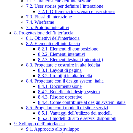
7.1. Caratteristiche dell’interazione
7.2. User stories per definire l’interazione
7.2.1. Differenza tra scenari e user stories
7.3. Flussi di interazione
7.4. Wireframe
7.5. Prototipi interattivi
8. Progettazione dell’interfaccia
8.1. Obiettivi dell’interfaccia
8.2. Elementi dell’interfaccia
8.2.1. Elementi di composizione
8.2.2. Elementi interattivi
8.2.3. Elementi testuali (microtesti)
8.3. Progettare e costruire in alta fedeltà
8.3.1. Layout di pagina
8.3.2. Prototipi in alta fedeltà
8.4. Progettare con il design system .italia
8.4.1. Documentazione
8.4.2. Benefici del design system
8.4.3. Risorse operative
8.4.4. Come contribuire al design system .italia
8.5. Progettare con i modelli di sito e servizi
8.5.1. Vantaggi dell’utilizzo dei modelli
8.5.2. I modelli di sito e servizi disponibili
9. Sviluppo dell’interfaccia
9.1. Approccio allo sviluppo