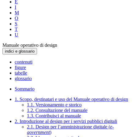
E
I
M
O
S
T
U
Manuale operativo di design
indici e glossario
contenuti
figure
tabelle
glossario
Sommario
1. Scopo, destinatari e uso del Manuale operativo di design
1.1. Versionamento e storico
1.2. Consultazione del manuale
1.3. Contribuisci al manuale
2. Introduzione al design per i servizi pubblici digitali
2.1. Design per l’amministrazione digitale (
e-
government
)