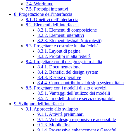
7.4. Wireframe
7.5. Prototipi interattivi
8. Progettazione dell’interfaccia
8.1. Obiettivi dell’interfaccia
8.2. Elementi dell’interfaccia
8.2.1. Elementi di composizione
8.2.2. Elementi interattivi
8.2.3. Elementi testuali (microtesti)
8.3. Progettare e costruire in alta fedeltà
8.3.1. Layout di pagina
8.3.2. Prototipi in alta fedeltà
8.4. Progettare con il design system .italia
8.4.1. Documentazione
8.4.2. Benefici del design system
8.4.3. Risorse operative
8.4.4. Come contribuire al design system .italia
8.5. Progettare con i modelli di sito e servizi
8.5.1. Vantaggi dell’utilizzo dei modelli
8.5.2. I modelli di sito e servizi disponibili
9. Sviluppo dell’interfaccia
9.1. Approccio allo sviluppo
9.1.1. Attività preliminari
9.1.2. Web design responsivo e accessibile
9.1.3. Mobile first
9.1.4. Progressive enhancement e Graceful