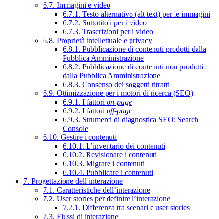
6.7. Immagini e video
6.7.1. Testo alternativo (alt text) per le immagini
6.7.2. Sottotitoli per i video
6.7.3. Trascrizioni per i video
6.8. Proprietà intellettuale e privacy
6.8.1. Pubblicazione di contenuti prodotti dalla
Pubblica Amministrazione
6.8.2. Pubblicazione di contenuti non prodotti
dalla Pubblica Amministrazione
6.8.3. Consenso dei soggetti ritratti
6.9. Ottimizzazione per i motori di ricerca (SEO)
6.9.1. I fattori
on-page
6.9.2. I fattori
off-page
6.9.3. Strumenti di diagnostica SEO: Search
Console
6.10. Gestire i contenuti
6.10.1. L’inventario dei contenuti
6.10.2. Revisionare i contenuti
6.10.3. Migrare i contenuti
6.10.4. Pubblicare i contenuti
7. Progettazione dell’interazione
7.1. Caratteristiche dell’interazione
7.2. User stories per definire l’interazione
7.2.1. Differenza tra scenari e user stories
7.3. Flussi di interazione