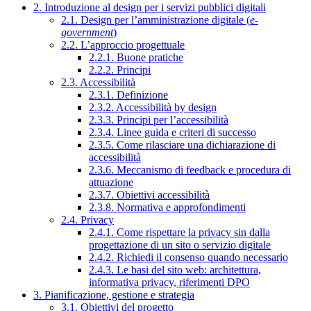
2. Introduzione al design per i servizi pubblici digitali
2.1. Design per l’amministrazione digitale (
e-
government
)
2.2. L’approccio progettuale
2.2.1. Buone pratiche
2.2.2. Principi
2.3. Accessibilità
2.3.1. Definizione
2.3.2. Accessibilità by design
2.3.3. Principi per l’accessibilità
2.3.4. Linee guida e criteri di successo
2.3.5. Come rilasciare una dichiarazione di
accessibilità
2.3.6. Meccanismo di feedback e procedura di
attuazione
2.3.7. Obiettivi accessibilità
2.3.8. Normativa e approfondimenti
2.4. Privacy
2.4.1. Come rispettare la privacy sin dalla
progettazione di un sito o servizio digitale
2.4.2. Richiedi il consenso quando necessario
2.4.3. Le basi del sito web: architettura,
informativa privacy, riferimenti DPO
3. Pianificazione, gestione e strategia
3.1. Obiettivi del progetto