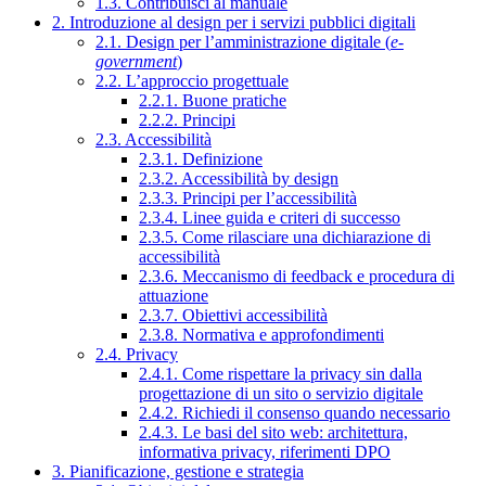
1.3. Contribuisci al manuale
2. Introduzione al design per i servizi pubblici digitali
2.1. Design per l’amministrazione digitale (
e-
government
)
2.2. L’approccio progettuale
2.2.1. Buone pratiche
2.2.2. Principi
2.3. Accessibilità
2.3.1. Definizione
2.3.2. Accessibilità by design
2.3.3. Principi per l’accessibilità
2.3.4. Linee guida e criteri di successo
2.3.5. Come rilasciare una dichiarazione di
accessibilità
2.3.6. Meccanismo di feedback e procedura di
attuazione
2.3.7. Obiettivi accessibilità
2.3.8. Normativa e approfondimenti
2.4. Privacy
2.4.1. Come rispettare la privacy sin dalla
progettazione di un sito o servizio digitale
2.4.2. Richiedi il consenso quando necessario
2.4.3. Le basi del sito web: architettura,
informativa privacy, riferimenti DPO
3. Pianificazione, gestione e strategia