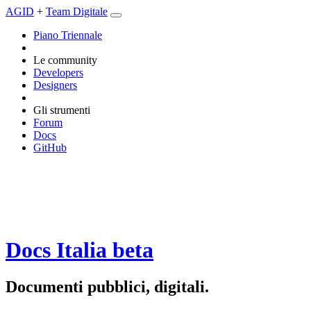
AGID
+
Team Digitale
Piano Triennale
Le community
Developers
Designers
Gli strumenti
Forum
Docs
GitHub
Docs Italia
beta
Documenti pubblici, digitali.