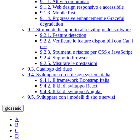
9.1.1. Attività preliminari
9.1.2. Web design responsivo e accessibile
9.1.3. Mobile first
9.1.4. Progressive enhancement e Graceful
degradation
9.2. Strumenti di supporto allo sviluppo del software
9.2.1. Feature detection
9.2.2. Verificare le feature disponibili con Can I
use
9.2.3. Strumenti e risorse per CSS e JavaScript
9.2.4. Supporto browser
9.2.5. Misurare le prestazioni
9.3. Catalogo del riuso
9.4. Sviluppare con il design system .italia
9.4.1. Il framework Bootstrap Italia
9.4.2. Il kit di sviluppo React
9.4.3. Il kit di sviluppo Angular
9.5. Sviluppare con i modelli di sito e servizi
glossario
A
B
C
D