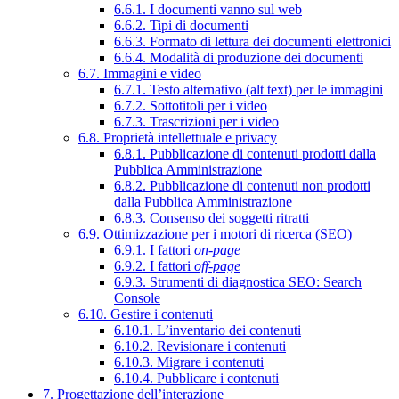
6.6.1. I documenti vanno sul web
6.6.2. Tipi di documenti
6.6.3. Formato di lettura dei documenti elettronici
6.6.4. Modalità di produzione dei documenti
6.7. Immagini e video
6.7.1. Testo alternativo (alt text) per le immagini
6.7.2. Sottotitoli per i video
6.7.3. Trascrizioni per i video
6.8. Proprietà intellettuale e privacy
6.8.1. Pubblicazione di contenuti prodotti dalla
Pubblica Amministrazione
6.8.2. Pubblicazione di contenuti non prodotti
dalla Pubblica Amministrazione
6.8.3. Consenso dei soggetti ritratti
6.9. Ottimizzazione per i motori di ricerca (SEO)
6.9.1. I fattori
on-page
6.9.2. I fattori
off-page
6.9.3. Strumenti di diagnostica SEO: Search
Console
6.10. Gestire i contenuti
6.10.1. L’inventario dei contenuti
6.10.2. Revisionare i contenuti
6.10.3. Migrare i contenuti
6.10.4. Pubblicare i contenuti
7. Progettazione dell’interazione