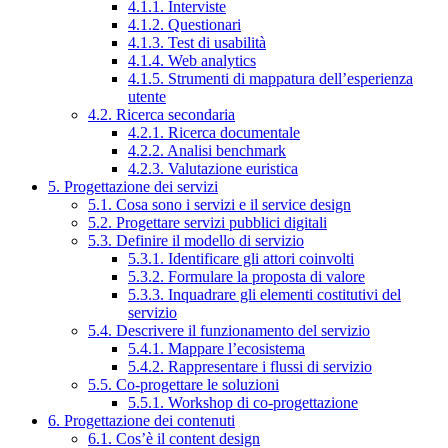
4.1.1. Interviste
4.1.2. Questionari
4.1.3. Test di usabilità
4.1.4. Web analytics
4.1.5. Strumenti di mappatura dell’esperienza
utente
4.2. Ricerca secondaria
4.2.1. Ricerca documentale
4.2.2. Analisi benchmark
4.2.3. Valutazione euristica
5. Progettazione dei servizi
5.1. Cosa sono i servizi e il service design
5.2. Progettare servizi pubblici digitali
5.3. Definire il modello di servizio
5.3.1. Identificare gli attori coinvolti
5.3.2. Formulare la proposta di valore
5.3.3. Inquadrare gli elementi costitutivi del
servizio
5.4. Descrivere il funzionamento del servizio
5.4.1. Mappare l’ecosistema
5.4.2. Rappresentare i flussi di servizio
5.5. Co-progettare le soluzioni
5.5.1. Workshop di co-progettazione
6. Progettazione dei contenuti
6.1. Cos’è il content design