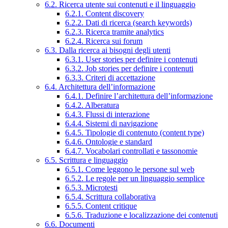
6.2. Ricerca utente sui contenuti e il linguaggio
6.2.1. Content discovery
6.2.2. Dati di ricerca (search keywords)
6.2.3. Ricerca tramite analytics
6.2.4. Ricerca sui forum
6.3. Dalla ricerca ai bisogni degli utenti
6.3.1. User stories per definire i contenuti
6.3.2. Job stories per definire i contenuti
6.3.3. Criteri di accettazione
6.4. Architettura dell’informazione
6.4.1. Definire l’architettura dell’informazione
6.4.2. Alberatura
6.4.3. Flussi di interazione
6.4.4. Sistemi di navigazione
6.4.5. Tipologie di contenuto (content type)
6.4.6. Ontologie e standard
6.4.7. Vocabolari controllati e tassonomie
6.5. Scrittura e linguaggio
6.5.1. Come leggono le persone sul web
6.5.2. Le regole per un linguaggio semplice
6.5.3. Microtesti
6.5.4. Scrittura collaborativa
6.5.5. Content critique
6.5.6. Traduzione e localizzazione dei contenuti
6.6. Documenti