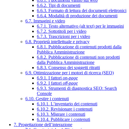
6.6.1. I documenti vanno sul web
6.6.2. Tipi di documenti
6.6.3. Formato di lettura dei documenti elettronici
6.6.4. Modalità di produzione dei documenti
6.7. Immagini e video
6.7.1. Testo alternativo (alt text) per le immagini
6.7.2. Sottotitoli per i video
6.7.3. Trascrizioni per i video
6.8. Proprietà intellettuale e privacy
6.8.1. Pubblicazione di contenuti prodotti dalla
Pubblica Amministrazione
6.8.2. Pubblicazione di contenuti non prodotti
dalla Pubblica Amministrazione
6.8.3. Consenso dei soggetti ritratti
6.9. Ottimizzazione per i motori di ricerca (SEO)
6.9.1. I fattori
on-page
6.9.2. I fattori
off-page
6.9.3. Strumenti di diagnostica SEO: Search
Console
6.10. Gestire i contenuti
6.10.1. L’inventario dei contenuti
6.10.2. Revisionare i contenuti
6.10.3. Migrare i contenuti
6.10.4. Pubblicare i contenuti
7. Progettazione dell’interazione