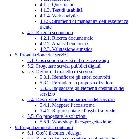
4.1.2. Questionari
4.1.3. Test di usabilità
4.1.4. Web analytics
4.1.5. Strumenti di mappatura dell’esperienza
utente
4.2. Ricerca secondaria
4.2.1. Ricerca documentale
4.2.2. Analisi benchmark
4.2.3. Valutazione euristica
5. Progettazione dei servizi
5.1. Cosa sono i servizi e il service design
5.2. Progettare servizi pubblici digitali
5.3. Definire il modello di servizio
5.3.1. Identificare gli attori coinvolti
5.3.2. Formulare la proposta di valore
5.3.3. Inquadrare gli elementi costitutivi del
servizio
5.4. Descrivere il funzionamento del servizio
5.4.1. Mappare l’ecosistema
5.4.2. Rappresentare i flussi di servizio
5.5. Co-progettare le soluzioni
5.5.1. Workshop di co-progettazione
6. Progettazione dei contenuti
6.1. Cos’è il content design
6.2. Ricerca utente sui contenuti e il linguaggio