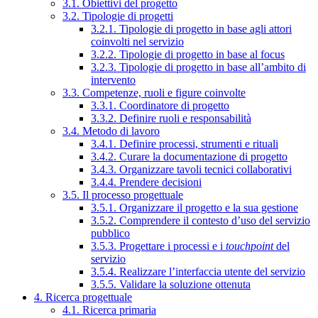
3.1. Obiettivi del progetto
3.2. Tipologie di progetti
3.2.1. Tipologie di progetto in base agli attori
coinvolti nel servizio
3.2.2. Tipologie di progetto in base al focus
3.2.3. Tipologie di progetto in base all’ambito di
intervento
3.3. Competenze, ruoli e figure coinvolte
3.3.1. Coordinatore di progetto
3.3.2. Definire ruoli e responsabilità
3.4. Metodo di lavoro
3.4.1. Definire processi, strumenti e rituali
3.4.2. Curare la documentazione di progetto
3.4.3. Organizzare tavoli tecnici collaborativi
3.4.4. Prendere decisioni
3.5. Il processo progettuale
3.5.1. Organizzare il progetto e la sua gestione
3.5.2. Comprendere il contesto d’uso del servizio
pubblico
3.5.3. Progettare i processi e i
touchpoint
del
servizio
3.5.4. Realizzare l’interfaccia utente del servizio
3.5.5. Validare la soluzione ottenuta
4. Ricerca progettuale
4.1. Ricerca primaria