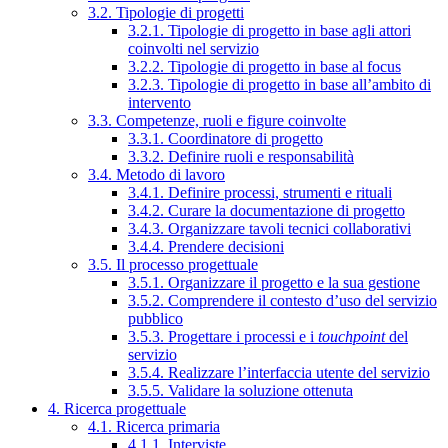
3.2. Tipologie di progetti
3.2.1. Tipologie di progetto in base agli attori
coinvolti nel servizio
3.2.2. Tipologie di progetto in base al focus
3.2.3. Tipologie di progetto in base all’ambito di
intervento
3.3. Competenze, ruoli e figure coinvolte
3.3.1. Coordinatore di progetto
3.3.2. Definire ruoli e responsabilità
3.4. Metodo di lavoro
3.4.1. Definire processi, strumenti e rituali
3.4.2. Curare la documentazione di progetto
3.4.3. Organizzare tavoli tecnici collaborativi
3.4.4. Prendere decisioni
3.5. Il processo progettuale
3.5.1. Organizzare il progetto e la sua gestione
3.5.2. Comprendere il contesto d’uso del servizio
pubblico
3.5.3. Progettare i processi e i
touchpoint
del
servizio
3.5.4. Realizzare l’interfaccia utente del servizio
3.5.5. Validare la soluzione ottenuta
4. Ricerca progettuale
4.1. Ricerca primaria
4.1.1. Interviste