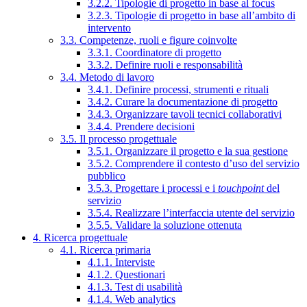
3.2.2. Tipologie di progetto in base al focus
3.2.3. Tipologie di progetto in base all’ambito di
intervento
3.3. Competenze, ruoli e figure coinvolte
3.3.1. Coordinatore di progetto
3.3.2. Definire ruoli e responsabilità
3.4. Metodo di lavoro
3.4.1. Definire processi, strumenti e rituali
3.4.2. Curare la documentazione di progetto
3.4.3. Organizzare tavoli tecnici collaborativi
3.4.4. Prendere decisioni
3.5. Il processo progettuale
3.5.1. Organizzare il progetto e la sua gestione
3.5.2. Comprendere il contesto d’uso del servizio
pubblico
3.5.3. Progettare i processi e i
touchpoint
del
servizio
3.5.4. Realizzare l’interfaccia utente del servizio
3.5.5. Validare la soluzione ottenuta
4. Ricerca progettuale
4.1. Ricerca primaria
4.1.1. Interviste
4.1.2. Questionari
4.1.3. Test di usabilità
4.1.4. Web analytics