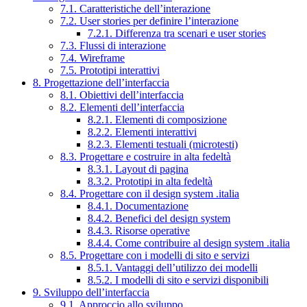
7.1. Caratteristiche dell’interazione
7.2. User stories per definire l’interazione
7.2.1. Differenza tra scenari e user stories
7.3. Flussi di interazione
7.4. Wireframe
7.5. Prototipi interattivi
8. Progettazione dell’interfaccia
8.1. Obiettivi dell’interfaccia
8.2. Elementi dell’interfaccia
8.2.1. Elementi di composizione
8.2.2. Elementi interattivi
8.2.3. Elementi testuali (microtesti)
8.3. Progettare e costruire in alta fedeltà
8.3.1. Layout di pagina
8.3.2. Prototipi in alta fedeltà
8.4. Progettare con il design system .italia
8.4.1. Documentazione
8.4.2. Benefici del design system
8.4.3. Risorse operative
8.4.4. Come contribuire al design system .italia
8.5. Progettare con i modelli di sito e servizi
8.5.1. Vantaggi dell’utilizzo dei modelli
8.5.2. I modelli di sito e servizi disponibili
9. Sviluppo dell’interfaccia
9.1. Approccio allo sviluppo