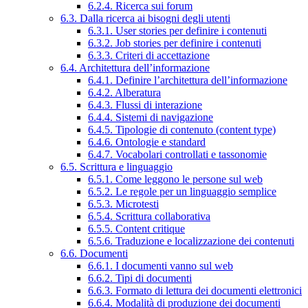
6.2.4. Ricerca sui forum
6.3. Dalla ricerca ai bisogni degli utenti
6.3.1. User stories per definire i contenuti
6.3.2. Job stories per definire i contenuti
6.3.3. Criteri di accettazione
6.4. Architettura dell’informazione
6.4.1. Definire l’architettura dell’informazione
6.4.2. Alberatura
6.4.3. Flussi di interazione
6.4.4. Sistemi di navigazione
6.4.5. Tipologie di contenuto (content type)
6.4.6. Ontologie e standard
6.4.7. Vocabolari controllati e tassonomie
6.5. Scrittura e linguaggio
6.5.1. Come leggono le persone sul web
6.5.2. Le regole per un linguaggio semplice
6.5.3. Microtesti
6.5.4. Scrittura collaborativa
6.5.5. Content critique
6.5.6. Traduzione e localizzazione dei contenuti
6.6. Documenti
6.6.1. I documenti vanno sul web
6.6.2. Tipi di documenti
6.6.3. Formato di lettura dei documenti elettronici
6.6.4. Modalità di produzione dei documenti