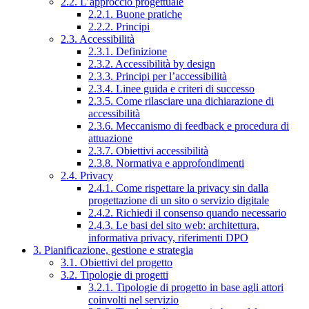
2.2. L’approccio progettuale
2.2.1. Buone pratiche
2.2.2. Principi
2.3. Accessibilità
2.3.1. Definizione
2.3.2. Accessibilità by design
2.3.3. Principi per l’accessibilità
2.3.4. Linee guida e criteri di successo
2.3.5. Come rilasciare una dichiarazione di
accessibilità
2.3.6. Meccanismo di feedback e procedura di
attuazione
2.3.7. Obiettivi accessibilità
2.3.8. Normativa e approfondimenti
2.4. Privacy
2.4.1. Come rispettare la privacy sin dalla
progettazione di un sito o servizio digitale
2.4.2. Richiedi il consenso quando necessario
2.4.3. Le basi del sito web: architettura,
informativa privacy, riferimenti DPO
3. Pianificazione, gestione e strategia
3.1. Obiettivi del progetto
3.2. Tipologie di progetti
3.2.1. Tipologie di progetto in base agli attori
coinvolti nel servizio