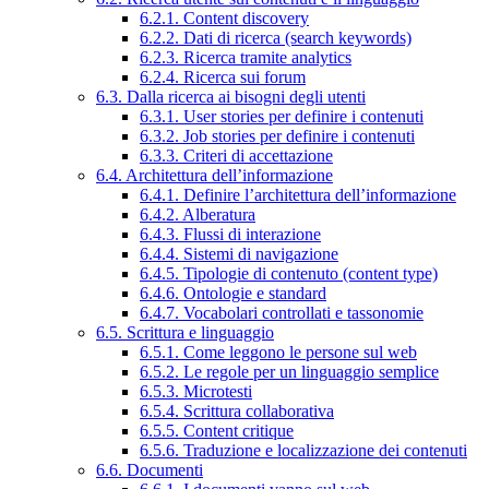
6.2.1. Content discovery
6.2.2. Dati di ricerca (search keywords)
6.2.3. Ricerca tramite analytics
6.2.4. Ricerca sui forum
6.3. Dalla ricerca ai bisogni degli utenti
6.3.1. User stories per definire i contenuti
6.3.2. Job stories per definire i contenuti
6.3.3. Criteri di accettazione
6.4. Architettura dell’informazione
6.4.1. Definire l’architettura dell’informazione
6.4.2. Alberatura
6.4.3. Flussi di interazione
6.4.4. Sistemi di navigazione
6.4.5. Tipologie di contenuto (content type)
6.4.6. Ontologie e standard
6.4.7. Vocabolari controllati e tassonomie
6.5. Scrittura e linguaggio
6.5.1. Come leggono le persone sul web
6.5.2. Le regole per un linguaggio semplice
6.5.3. Microtesti
6.5.4. Scrittura collaborativa
6.5.5. Content critique
6.5.6. Traduzione e localizzazione dei contenuti
6.6. Documenti