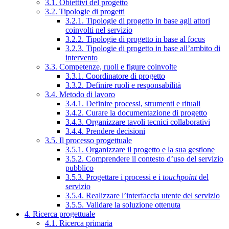
3.1. Obiettivi del progetto
3.2. Tipologie di progetti
3.2.1. Tipologie di progetto in base agli attori
coinvolti nel servizio
3.2.2. Tipologie di progetto in base al focus
3.2.3. Tipologie di progetto in base all’ambito di
intervento
3.3. Competenze, ruoli e figure coinvolte
3.3.1. Coordinatore di progetto
3.3.2. Definire ruoli e responsabilità
3.4. Metodo di lavoro
3.4.1. Definire processi, strumenti e rituali
3.4.2. Curare la documentazione di progetto
3.4.3. Organizzare tavoli tecnici collaborativi
3.4.4. Prendere decisioni
3.5. Il processo progettuale
3.5.1. Organizzare il progetto e la sua gestione
3.5.2. Comprendere il contesto d’uso del servizio
pubblico
3.5.3. Progettare i processi e i
touchpoint
del
servizio
3.5.4. Realizzare l’interfaccia utente del servizio
3.5.5. Validare la soluzione ottenuta
4. Ricerca progettuale
4.1. Ricerca primaria