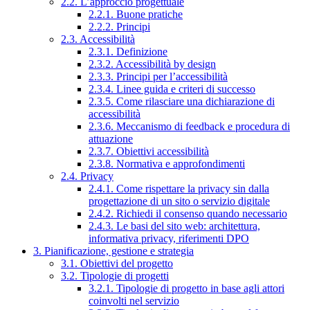
2.2. L’approccio progettuale
2.2.1. Buone pratiche
2.2.2. Principi
2.3. Accessibilità
2.3.1. Definizione
2.3.2. Accessibilità by design
2.3.3. Principi per l’accessibilità
2.3.4. Linee guida e criteri di successo
2.3.5. Come rilasciare una dichiarazione di
accessibilità
2.3.6. Meccanismo di feedback e procedura di
attuazione
2.3.7. Obiettivi accessibilità
2.3.8. Normativa e approfondimenti
2.4. Privacy
2.4.1. Come rispettare la privacy sin dalla
progettazione di un sito o servizio digitale
2.4.2. Richiedi il consenso quando necessario
2.4.3. Le basi del sito web: architettura,
informativa privacy, riferimenti DPO
3. Pianificazione, gestione e strategia
3.1. Obiettivi del progetto
3.2. Tipologie di progetti
3.2.1. Tipologie di progetto in base agli attori
coinvolti nel servizio