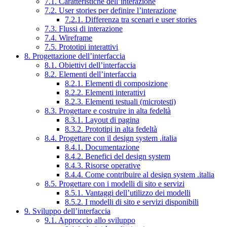
7.1. Caratteristiche dell’interazione
7.2. User stories per definire l’interazione
7.2.1. Differenza tra scenari e user stories
7.3. Flussi di interazione
7.4. Wireframe
7.5. Prototipi interattivi
8. Progettazione dell’interfaccia
8.1. Obiettivi dell’interfaccia
8.2. Elementi dell’interfaccia
8.2.1. Elementi di composizione
8.2.2. Elementi interattivi
8.2.3. Elementi testuali (microtesti)
8.3. Progettare e costruire in alta fedeltà
8.3.1. Layout di pagina
8.3.2. Prototipi in alta fedeltà
8.4. Progettare con il design system .italia
8.4.1. Documentazione
8.4.2. Benefici del design system
8.4.3. Risorse operative
8.4.4. Come contribuire al design system .italia
8.5. Progettare con i modelli di sito e servizi
8.5.1. Vantaggi dell’utilizzo dei modelli
8.5.2. I modelli di sito e servizi disponibili
9. Sviluppo dell’interfaccia
9.1. Approccio allo sviluppo