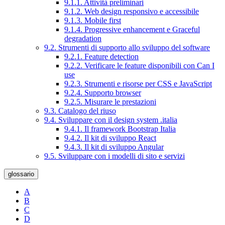
9.1.1. Attività preliminari
9.1.2. Web design responsivo e accessibile
9.1.3. Mobile first
9.1.4. Progressive enhancement e Graceful
degradation
9.2. Strumenti di supporto allo sviluppo del software
9.2.1. Feature detection
9.2.2. Verificare le feature disponibili con Can I
use
9.2.3. Strumenti e risorse per CSS e JavaScript
9.2.4. Supporto browser
9.2.5. Misurare le prestazioni
9.3. Catalogo del riuso
9.4. Sviluppare con il design system .italia
9.4.1. Il framework Bootstrap Italia
9.4.2. Il kit di sviluppo React
9.4.3. Il kit di sviluppo Angular
9.5. Sviluppare con i modelli di sito e servizi
glossario
A
B
C
D