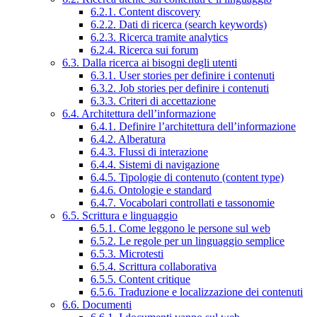
6.2.1. Content discovery
6.2.2. Dati di ricerca (search keywords)
6.2.3. Ricerca tramite analytics
6.2.4. Ricerca sui forum
6.3. Dalla ricerca ai bisogni degli utenti
6.3.1. User stories per definire i contenuti
6.3.2. Job stories per definire i contenuti
6.3.3. Criteri di accettazione
6.4. Architettura dell’informazione
6.4.1. Definire l’architettura dell’informazione
6.4.2. Alberatura
6.4.3. Flussi di interazione
6.4.4. Sistemi di navigazione
6.4.5. Tipologie di contenuto (content type)
6.4.6. Ontologie e standard
6.4.7. Vocabolari controllati e tassonomie
6.5. Scrittura e linguaggio
6.5.1. Come leggono le persone sul web
6.5.2. Le regole per un linguaggio semplice
6.5.3. Microtesti
6.5.4. Scrittura collaborativa
6.5.5. Content critique
6.5.6. Traduzione e localizzazione dei contenuti
6.6. Documenti