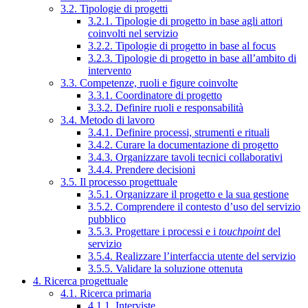
3.2. Tipologie di progetti
3.2.1. Tipologie di progetto in base agli attori
coinvolti nel servizio
3.2.2. Tipologie di progetto in base al focus
3.2.3. Tipologie di progetto in base all’ambito di
intervento
3.3. Competenze, ruoli e figure coinvolte
3.3.1. Coordinatore di progetto
3.3.2. Definire ruoli e responsabilità
3.4. Metodo di lavoro
3.4.1. Definire processi, strumenti e rituali
3.4.2. Curare la documentazione di progetto
3.4.3. Organizzare tavoli tecnici collaborativi
3.4.4. Prendere decisioni
3.5. Il processo progettuale
3.5.1. Organizzare il progetto e la sua gestione
3.5.2. Comprendere il contesto d’uso del servizio
pubblico
3.5.3. Progettare i processi e i
touchpoint
del
servizio
3.5.4. Realizzare l’interfaccia utente del servizio
3.5.5. Validare la soluzione ottenuta
4. Ricerca progettuale
4.1. Ricerca primaria
4.1.1. Interviste