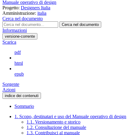
Manuale operativo di design
Progetto:
Designers Italia
Amministrazione:
italia
Cerca nel documento
Cerca nel documento
Informazioni
versione-corrente
Scarica
pdf
html
epub
Sorgente
Azioni
indice dei contenuti
Sommario
1. Scopo, destinatari e uso del Manuale operativo di design
1.1. Versionamento e storico
1.2. Consultazione del manuale
1.3. Contribuisci al manuale