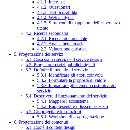
4.1.1. Interviste
4.1.2. Questionari
4.1.3. Test di usabilità
4.1.4. Web analytics
4.1.5. Strumenti di mappatura dell’esperienza
utente
4.2. Ricerca secondaria
4.2.1. Ricerca documentale
4.2.2. Analisi benchmark
4.2.3. Valutazione euristica
5. Progettazione dei servizi
5.1. Cosa sono i servizi e il service design
5.2. Progettare servizi pubblici digitali
5.3. Definire il modello di servizio
5.3.1. Identificare gli attori coinvolti
5.3.2. Formulare la proposta di valore
5.3.3. Inquadrare gli elementi costitutivi del
servizio
5.4. Descrivere il funzionamento del servizio
5.4.1. Mappare l’ecosistema
5.4.2. Rappresentare i flussi di servizio
5.5. Co-progettare le soluzioni
5.5.1. Workshop di co-progettazione
6. Progettazione dei contenuti
6.1. Cos’è il content design