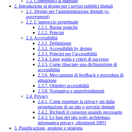
1.3. Contribuisci al manuale
2. Introduzione al design per i servizi pubblici digitali
2.1. Design per l’amministrazione digitale (
e-
government
)
2.2. L’approccio progettuale
2.2.1. Buone pratiche
2.2.2. Principi
2.3. Accessibilità
2.3.1. Definizione
2.3.2. Accessibilità by design
2.3.3. Principi per l’accessibilità
2.3.4. Linee guida e criteri di successo
2.3.5. Come rilasciare una dichiarazione di
accessibilità
2.3.6. Meccanismo di feedback e procedura di
attuazione
2.3.7. Obiettivi accessibilità
2.3.8. Normativa e approfondimenti
2.4. Privacy
2.4.1. Come rispettare la privacy sin dalla
progettazione di un sito o servizio digitale
2.4.2. Richiedi il consenso quando necessario
2.4.3. Le basi del sito web: architettura,
informativa privacy, riferimenti DPO
3. Pianificazione, gestione e strategia