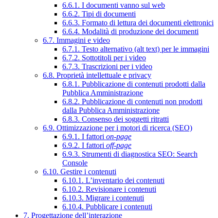
6.6.1. I documenti vanno sul web
6.6.2. Tipi di documenti
6.6.3. Formato di lettura dei documenti elettronici
6.6.4. Modalità di produzione dei documenti
6.7. Immagini e video
6.7.1. Testo alternativo (alt text) per le immagini
6.7.2. Sottotitoli per i video
6.7.3. Trascrizioni per i video
6.8. Proprietà intellettuale e privacy
6.8.1. Pubblicazione di contenuti prodotti dalla
Pubblica Amministrazione
6.8.2. Pubblicazione di contenuti non prodotti
dalla Pubblica Amministrazione
6.8.3. Consenso dei soggetti ritratti
6.9. Ottimizzazione per i motori di ricerca (SEO)
6.9.1. I fattori
on-page
6.9.2. I fattori
off-page
6.9.3. Strumenti di diagnostica SEO: Search
Console
6.10. Gestire i contenuti
6.10.1. L’inventario dei contenuti
6.10.2. Revisionare i contenuti
6.10.3. Migrare i contenuti
6.10.4. Pubblicare i contenuti
7. Progettazione dell’interazione