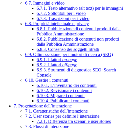
6.7. Immagini e video
6.7.1. Testo alternativo (alt text) per le immagini
6.7.2. Sottotitoli per i video
6.7.3. Trascrizioni per i video
6.8. Proprietà intellettuale e privacy
6.8.1. Pubblicazione di contenuti prodotti dalla
Pubblica Amministrazione
6.8.2. Pubblicazione di contenuti non prodotti
dalla Pubblica Amministrazione
6.8.3. Consenso dei soggetti ritratti
6.9. Ottimizzazione per i motori di ricerca (SEO)
6.9.1. I fattori
on-page
6.9.2. I fattori
off-page
6.9.3. Strumenti di diagnostica SEO: Search
Console
6.10. Gestire i contenuti
6.10.1. L’inventario dei contenuti
6.10.2. Revisionare i contenuti
6.10.3. Migrare i contenuti
6.10.4. Pubblicare i contenuti
7. Progettazione dell’interazione
7.1. Caratteristiche dell’interazione
7.2. User stories per definire l’interazione
7.2.1. Differenza tra scenari e user stories
7.3. Flussi di interazione