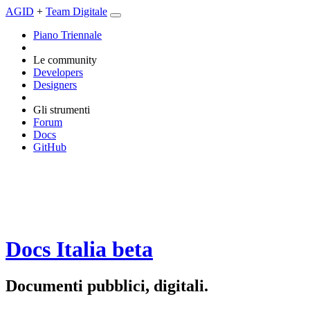
AGID
+
Team Digitale
Piano Triennale
Le community
Developers
Designers
Gli strumenti
Forum
Docs
GitHub
Docs Italia
beta
Documenti pubblici, digitali.