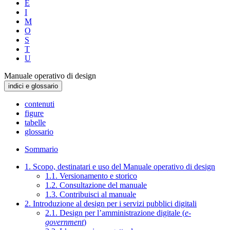
E
I
M
O
S
T
U
Manuale operativo di design
indici e glossario
contenuti
figure
tabelle
glossario
Sommario
1. Scopo, destinatari e uso del Manuale operativo di design
1.1. Versionamento e storico
1.2. Consultazione del manuale
1.3. Contribuisci al manuale
2. Introduzione al design per i servizi pubblici digitali
2.1. Design per l’amministrazione digitale (
e-
government
)