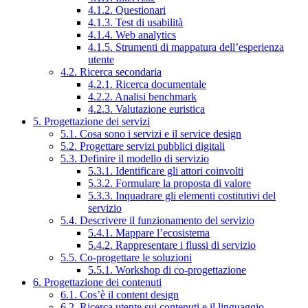
4.1.2. Questionari
4.1.3. Test di usabilità
4.1.4. Web analytics
4.1.5. Strumenti di mappatura dell’esperienza
utente
4.2. Ricerca secondaria
4.2.1. Ricerca documentale
4.2.2. Analisi benchmark
4.2.3. Valutazione euristica
5. Progettazione dei servizi
5.1. Cosa sono i servizi e il service design
5.2. Progettare servizi pubblici digitali
5.3. Definire il modello di servizio
5.3.1. Identificare gli attori coinvolti
5.3.2. Formulare la proposta di valore
5.3.3. Inquadrare gli elementi costitutivi del
servizio
5.4. Descrivere il funzionamento del servizio
5.4.1. Mappare l’ecosistema
5.4.2. Rappresentare i flussi di servizio
5.5. Co-progettare le soluzioni
5.5.1. Workshop di co-progettazione
6. Progettazione dei contenuti
6.1. Cos’è il content design
6.2. Ricerca utente sui contenuti e il linguaggio