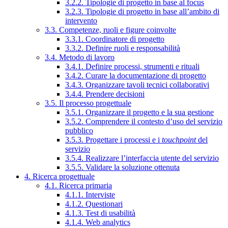
3.2.2. Tipologie di progetto in base al focus
3.2.3. Tipologie di progetto in base all’ambito di
intervento
3.3. Competenze, ruoli e figure coinvolte
3.3.1. Coordinatore di progetto
3.3.2. Definire ruoli e responsabilità
3.4. Metodo di lavoro
3.4.1. Definire processi, strumenti e rituali
3.4.2. Curare la documentazione di progetto
3.4.3. Organizzare tavoli tecnici collaborativi
3.4.4. Prendere decisioni
3.5. Il processo progettuale
3.5.1. Organizzare il progetto e la sua gestione
3.5.2. Comprendere il contesto d’uso del servizio
pubblico
3.5.3. Progettare i processi e i
touchpoint
del
servizio
3.5.4. Realizzare l’interfaccia utente del servizio
3.5.5. Validare la soluzione ottenuta
4. Ricerca progettuale
4.1. Ricerca primaria
4.1.1. Interviste
4.1.2. Questionari
4.1.3. Test di usabilità
4.1.4. Web analytics