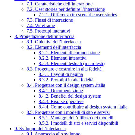
7.1. Caratteristiche dell’interazione
7.2. User stories per definire l’interazione
7.2.1. Differenza tra scenari e user stories
7.3. Flussi di interazione
7.4. Wireframe
7.5. Prototipi interattivi
8. Progettazione dell’interfaccia
8.1. Obiettivi dell’interfaccia
8.2. Elementi dell’interfaccia
8.2.1. Elementi di composizione
8.2.2. Elementi interattivi
8.2.3. Elementi testuali (microtesti)
8.3. Progettare e costruire in alta fedeltà
8.3.1. Layout di pagina
8.3.2. Prototipi in alta fedeltà
8.4. Progettare con il design system .italia
8.4.1. Documentazione
8.4.2. Benefici del design system
8.4.3. Risorse operative
8.4.4. Come contribuire al design system .italia
8.5. Progettare con i modelli di sito e servizi
8.5.1. Vantaggi dell’utilizzo dei modelli
8.5.2. I modelli di sito e servizi disponibili
9. Sviluppo dell’interfaccia
9.1. Approccio allo sviluppo