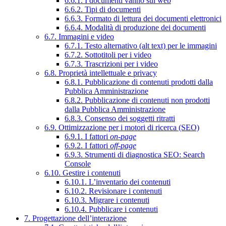
6.6.1. I documenti vanno sul web
6.6.2. Tipi di documenti
6.6.3. Formato di lettura dei documenti elettronici
6.6.4. Modalità di produzione dei documenti
6.7. Immagini e video
6.7.1. Testo alternativo (alt text) per le immagini
6.7.2. Sottotitoli per i video
6.7.3. Trascrizioni per i video
6.8. Proprietà intellettuale e privacy
6.8.1. Pubblicazione di contenuti prodotti dalla
Pubblica Amministrazione
6.8.2. Pubblicazione di contenuti non prodotti
dalla Pubblica Amministrazione
6.8.3. Consenso dei soggetti ritratti
6.9. Ottimizzazione per i motori di ricerca (SEO)
6.9.1. I fattori
on-page
6.9.2. I fattori
off-page
6.9.3. Strumenti di diagnostica SEO: Search
Console
6.10. Gestire i contenuti
6.10.1. L’inventario dei contenuti
6.10.2. Revisionare i contenuti
6.10.3. Migrare i contenuti
6.10.4. Pubblicare i contenuti
7. Progettazione dell’interazione