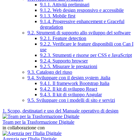
9.1.1. Attività preliminari
9.1.2. Web design responsivo e accessibile
9.1.3. Mobile first
9.1.4. Progressive enhancement e Graceful
degradation
9.2. Strumenti di supporto allo sviluppo del software
9.2.1. Feature detection
9.2.2. Verificare le feature disponibili con Can I
use
9.2.3. Strumenti e risorse per CSS e JavaScript
9.2.4. Supporto browser
9.2.5. Misurare le prestazioni
9.3. Catalogo del riuso
9.4. Sviluppare con il design system .italia
9.4.1. Il framework Bootstrap Italia
9.4.2. Il kit di sviluppo React
9.4.3. Il kit di sviluppo Angular
9.5. Sviluppare con i modelli di sito e servizi
1. Scopo, destinatari e uso del Manuale operativo di design
Team per la Trasformazione Digitale
in collaborazione con
Agenzia per l'Italia Digitale