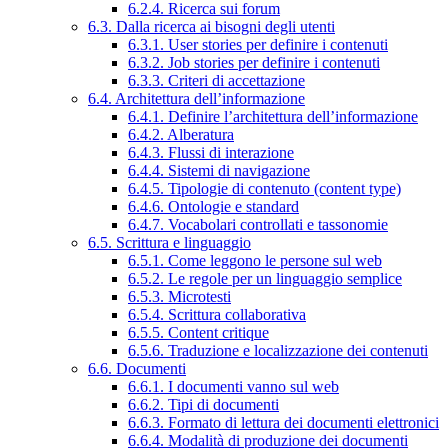
6.2.4. Ricerca sui forum
6.3. Dalla ricerca ai bisogni degli utenti
6.3.1. User stories per definire i contenuti
6.3.2. Job stories per definire i contenuti
6.3.3. Criteri di accettazione
6.4. Architettura dell’informazione
6.4.1. Definire l’architettura dell’informazione
6.4.2. Alberatura
6.4.3. Flussi di interazione
6.4.4. Sistemi di navigazione
6.4.5. Tipologie di contenuto (content type)
6.4.6. Ontologie e standard
6.4.7. Vocabolari controllati e tassonomie
6.5. Scrittura e linguaggio
6.5.1. Come leggono le persone sul web
6.5.2. Le regole per un linguaggio semplice
6.5.3. Microtesti
6.5.4. Scrittura collaborativa
6.5.5. Content critique
6.5.6. Traduzione e localizzazione dei contenuti
6.6. Documenti
6.6.1. I documenti vanno sul web
6.6.2. Tipi di documenti
6.6.3. Formato di lettura dei documenti elettronici
6.6.4. Modalità di produzione dei documenti