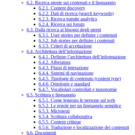
6.2. Ricerca utente sui contenuti e il linguaggio
6.2.1. Content discovery
6.2.2. Dati di ricerca (search keywords)
6.2.3. Ricerca tramite analytics
6.2.4. Ricerca sui forum
6.3. Dalla ricerca ai bisogni degli utenti
6.3.1. User stories per definire i contenuti
6.3.2. Job stories per definire i contenuti
6.3.3. Criteri di accettazione
6.4. Architettura dell’informazione
6.4.1. Definire l’architettura dell’informazione
6.4.2. Alberatura
6.4.3. Flussi di interazione
6.4.4. Sistemi di navigazione
6.4.5. Tipologie di contenuto (content type)
6.4.6. Ontologie e standard
6.4.7. Vocabolari controllati e tassonomie
6.5. Scrittura e linguaggio
6.5.1. Come leggono le persone sul web
6.5.2. Le regole per un linguaggio semplice
6.5.3. Microtesti
6.5.4. Scrittura collaborativa
6.5.5. Content critique
6.5.6. Traduzione e localizzazione dei contenuti
6.6. Documenti