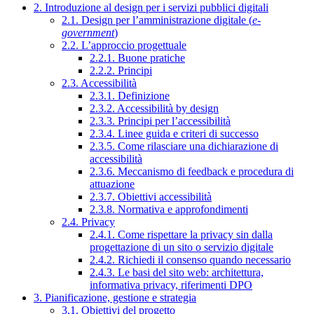
2. Introduzione al design per i servizi pubblici digitali
2.1. Design per l’amministrazione digitale (
e-
government
)
2.2. L’approccio progettuale
2.2.1. Buone pratiche
2.2.2. Principi
2.3. Accessibilità
2.3.1. Definizione
2.3.2. Accessibilità by design
2.3.3. Principi per l’accessibilità
2.3.4. Linee guida e criteri di successo
2.3.5. Come rilasciare una dichiarazione di
accessibilità
2.3.6. Meccanismo di feedback e procedura di
attuazione
2.3.7. Obiettivi accessibilità
2.3.8. Normativa e approfondimenti
2.4. Privacy
2.4.1. Come rispettare la privacy sin dalla
progettazione di un sito o servizio digitale
2.4.2. Richiedi il consenso quando necessario
2.4.3. Le basi del sito web: architettura,
informativa privacy, riferimenti DPO
3. Pianificazione, gestione e strategia
3.1. Obiettivi del progetto