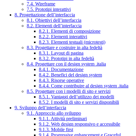
7.4. Wireframe
7.5. Prototipi interattivi
8. Progettazione dell’interfaccia
8.1. Obiettivi dell’interfaccia
8.2. Elementi dell’interfaccia
8.2.1. Elementi di composizione
8.2.2. Elementi interattivi
8.2.3. Elementi testuali (microtesti)
8.3. Progettare e costruire in alta fedeltà
8.3.1. Layout di pagina
8.3.2. Prototipi in alta fedeltà
8.4. Progettare con il design system .italia
8.4.1. Documentazione
8.4.2. Benefici del design system
8.4.3. Risorse operative
8.4.4. Come contribuire al design system .italia
8.5. Progettare con i modelli di sito e servizi
8.5.1. Vantaggi dell’utilizzo dei modelli
8.5.2. I modelli di sito e servizi disponibili
9. Sviluppo dell’interfaccia
9.1. Approccio allo sviluppo
9.1.1. Attività preliminari
9.1.2. Web design responsivo e accessibile
9.1.3. Mobile first
9.1.4. Progressive enhancement e Graceful