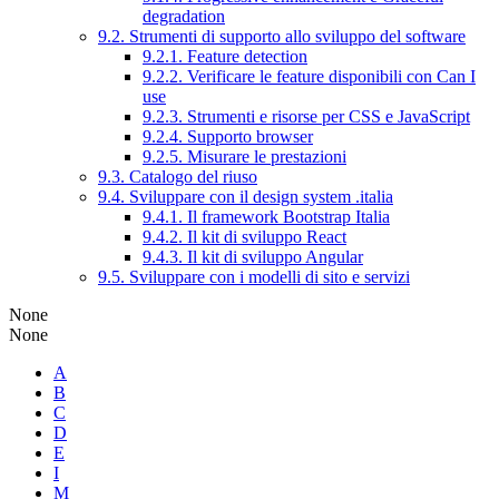
degradation
9.2. Strumenti di supporto allo sviluppo del software
9.2.1. Feature detection
9.2.2. Verificare le feature disponibili con Can I
use
9.2.3. Strumenti e risorse per CSS e JavaScript
9.2.4. Supporto browser
9.2.5. Misurare le prestazioni
9.3. Catalogo del riuso
9.4. Sviluppare con il design system .italia
9.4.1. Il framework Bootstrap Italia
9.4.2. Il kit di sviluppo React
9.4.3. Il kit di sviluppo Angular
9.5. Sviluppare con i modelli di sito e servizi
None
None
A
B
C
D
E
I
M