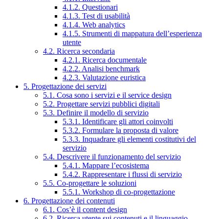
4.1.2. Questionari
4.1.3. Test di usabilità
4.1.4. Web analytics
4.1.5. Strumenti di mappatura dell’esperienza
utente
4.2. Ricerca secondaria
4.2.1. Ricerca documentale
4.2.2. Analisi benchmark
4.2.3. Valutazione euristica
5. Progettazione dei servizi
5.1. Cosa sono i servizi e il service design
5.2. Progettare servizi pubblici digitali
5.3. Definire il modello di servizio
5.3.1. Identificare gli attori coinvolti
5.3.2. Formulare la proposta di valore
5.3.3. Inquadrare gli elementi costitutivi del
servizio
5.4. Descrivere il funzionamento del servizio
5.4.1. Mappare l’ecosistema
5.4.2. Rappresentare i flussi di servizio
5.5. Co-progettare le soluzioni
5.5.1. Workshop di co-progettazione
6. Progettazione dei contenuti
6.1. Cos’è il content design
6.2. Ricerca utente sui contenuti e il linguaggio