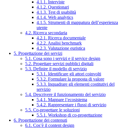
4.1.1. Interviste
4.1.2. Questionari
4.1.3. Test di usabilità
4.1.4. Web analytics
4.1.5. Strumenti di mappatura dell’esperienza
utente
4.2. Ricerca secondaria
4.2.1. Ricerca documentale
4.2.2. Analisi benchmark
4.2.3. Valutazione euristica
5. Progettazione dei servizi
5.1. Cosa sono i servizi e il service design
5.2. Progettare servizi pubblici digitali
5.3. Definire il modello di servizio
5.3.1. Identificare gli attori coinvolti
5.3.2. Formulare la proposta di valore
5.3.3. Inquadrare gli elementi costitutivi del
servizio
5.4. Descrivere il funzionamento del servizio
5.4.1. Mappare l’ecosistema
5.4.2. Rappresentare i flussi di servizio
5.5. Co-progettare le soluzioni
5.5.1. Workshop di co-progettazione
6. Progettazione dei contenuti
6.1. Cos’è il content design