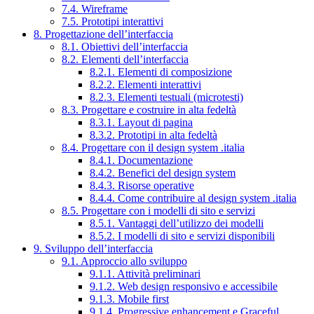
7.4. Wireframe
7.5. Prototipi interattivi
8. Progettazione dell’interfaccia
8.1. Obiettivi dell’interfaccia
8.2. Elementi dell’interfaccia
8.2.1. Elementi di composizione
8.2.2. Elementi interattivi
8.2.3. Elementi testuali (microtesti)
8.3. Progettare e costruire in alta fedeltà
8.3.1. Layout di pagina
8.3.2. Prototipi in alta fedeltà
8.4. Progettare con il design system .italia
8.4.1. Documentazione
8.4.2. Benefici del design system
8.4.3. Risorse operative
8.4.4. Come contribuire al design system .italia
8.5. Progettare con i modelli di sito e servizi
8.5.1. Vantaggi dell’utilizzo dei modelli
8.5.2. I modelli di sito e servizi disponibili
9. Sviluppo dell’interfaccia
9.1. Approccio allo sviluppo
9.1.1. Attività preliminari
9.1.2. Web design responsivo e accessibile
9.1.3. Mobile first
9.1.4. Progressive enhancement e Graceful