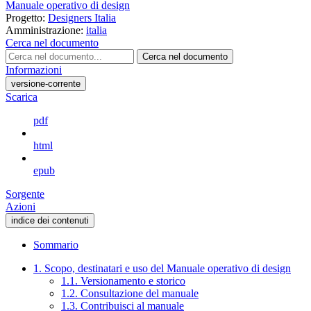
Manuale operativo di design
Progetto:
Designers Italia
Amministrazione:
italia
Cerca nel documento
Cerca nel documento
Informazioni
versione-corrente
Scarica
pdf
html
epub
Sorgente
Azioni
indice dei contenuti
Sommario
1. Scopo, destinatari e uso del Manuale operativo di design
1.1. Versionamento e storico
1.2. Consultazione del manuale
1.3. Contribuisci al manuale