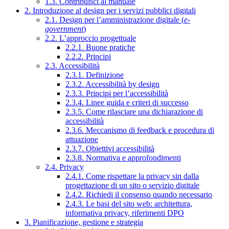
1.3. Contribuisci al manuale
2. Introduzione al design per i servizi pubblici digitali
2.1. Design per l’amministrazione digitale (
e-
government
)
2.2. L’approccio progettuale
2.2.1. Buone pratiche
2.2.2. Principi
2.3. Accessibilità
2.3.1. Definizione
2.3.2. Accessibilità by design
2.3.3. Principi per l’accessibilità
2.3.4. Linee guida e criteri di successo
2.3.5. Come rilasciare una dichiarazione di
accessibilità
2.3.6. Meccanismo di feedback e procedura di
attuazione
2.3.7. Obiettivi accessibilità
2.3.8. Normativa e approfondimenti
2.4. Privacy
2.4.1. Come rispettare la privacy sin dalla
progettazione di un sito o servizio digitale
2.4.2. Richiedi il consenso quando necessario
2.4.3. Le basi del sito web: architettura,
informativa privacy, riferimenti DPO
3. Pianificazione, gestione e strategia