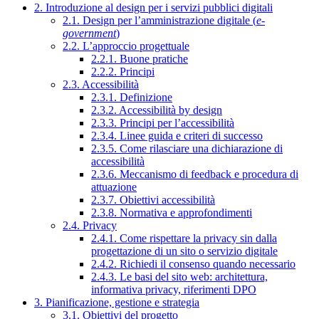
2. Introduzione al design per i servizi pubblici digitali
2.1. Design per l’amministrazione digitale (
e-
government
)
2.2. L’approccio progettuale
2.2.1. Buone pratiche
2.2.2. Principi
2.3. Accessibilità
2.3.1. Definizione
2.3.2. Accessibilità by design
2.3.3. Principi per l’accessibilità
2.3.4. Linee guida e criteri di successo
2.3.5. Come rilasciare una dichiarazione di
accessibilità
2.3.6. Meccanismo di feedback e procedura di
attuazione
2.3.7. Obiettivi accessibilità
2.3.8. Normativa e approfondimenti
2.4. Privacy
2.4.1. Come rispettare la privacy sin dalla
progettazione di un sito o servizio digitale
2.4.2. Richiedi il consenso quando necessario
2.4.3. Le basi del sito web: architettura,
informativa privacy, riferimenti DPO
3. Pianificazione, gestione e strategia
3.1. Obiettivi del progetto