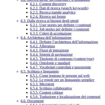
6.2.1. Content discovery
6.2.2. Dati di ricerca (search keywords)
6.2.3. Ricerca tramite analytics
6.2.4. Ricerca sui forum
6.3. Dalla ricerca ai bisogni degli utenti
6.3.1. User stories per definire i contenuti
6.3.2. Job stories per definire i contenuti
6.3.3. Criteri di accettazione
6.4. Architettura dell’informazione
6.4.1. Definire l’architettura dell’informazione
6.4.2. Alberatura
6.4.3. Flussi di interazione
6.4.4. Sistemi di navigazione
6.4.5. Tipologie di contenuto (content type)
6.4.6. Ontologie e standard
6.4.7. Vocabolari controllati e tassonomie
6.5. Scrittura e linguaggio
6.5.1. Come leggono le persone sul web
6.5.2. Le regole per un linguaggio semplice
6.5.3. Microtesti
6.5.4. Scrittura collaborativa
6.5.5. Content critique
6.5.6. Traduzione e localizzazione dei contenuti
6.6. Documenti