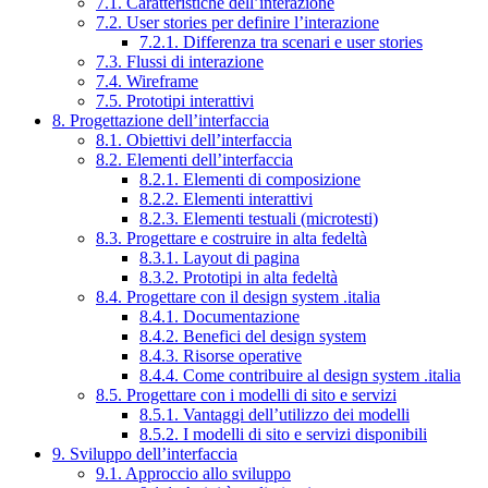
7.1. Caratteristiche dell’interazione
7.2. User stories per definire l’interazione
7.2.1. Differenza tra scenari e user stories
7.3. Flussi di interazione
7.4. Wireframe
7.5. Prototipi interattivi
8. Progettazione dell’interfaccia
8.1. Obiettivi dell’interfaccia
8.2. Elementi dell’interfaccia
8.2.1. Elementi di composizione
8.2.2. Elementi interattivi
8.2.3. Elementi testuali (microtesti)
8.3. Progettare e costruire in alta fedeltà
8.3.1. Layout di pagina
8.3.2. Prototipi in alta fedeltà
8.4. Progettare con il design system .italia
8.4.1. Documentazione
8.4.2. Benefici del design system
8.4.3. Risorse operative
8.4.4. Come contribuire al design system .italia
8.5. Progettare con i modelli di sito e servizi
8.5.1. Vantaggi dell’utilizzo dei modelli
8.5.2. I modelli di sito e servizi disponibili
9. Sviluppo dell’interfaccia
9.1. Approccio allo sviluppo