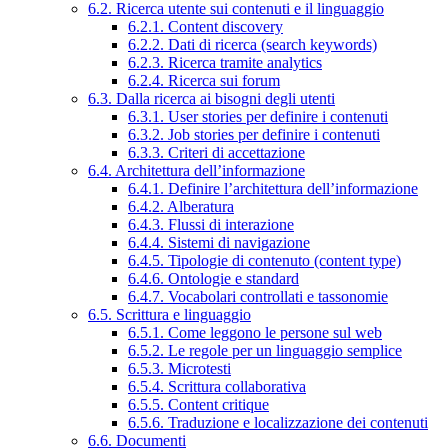
6.2. Ricerca utente sui contenuti e il linguaggio
6.2.1. Content discovery
6.2.2. Dati di ricerca (search keywords)
6.2.3. Ricerca tramite analytics
6.2.4. Ricerca sui forum
6.3. Dalla ricerca ai bisogni degli utenti
6.3.1. User stories per definire i contenuti
6.3.2. Job stories per definire i contenuti
6.3.3. Criteri di accettazione
6.4. Architettura dell’informazione
6.4.1. Definire l’architettura dell’informazione
6.4.2. Alberatura
6.4.3. Flussi di interazione
6.4.4. Sistemi di navigazione
6.4.5. Tipologie di contenuto (content type)
6.4.6. Ontologie e standard
6.4.7. Vocabolari controllati e tassonomie
6.5. Scrittura e linguaggio
6.5.1. Come leggono le persone sul web
6.5.2. Le regole per un linguaggio semplice
6.5.3. Microtesti
6.5.4. Scrittura collaborativa
6.5.5. Content critique
6.5.6. Traduzione e localizzazione dei contenuti
6.6. Documenti