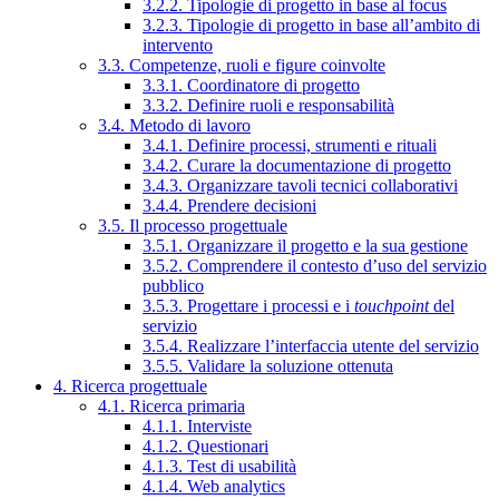
3.2.2. Tipologie di progetto in base al focus
3.2.3. Tipologie di progetto in base all’ambito di
intervento
3.3. Competenze, ruoli e figure coinvolte
3.3.1. Coordinatore di progetto
3.3.2. Definire ruoli e responsabilità
3.4. Metodo di lavoro
3.4.1. Definire processi, strumenti e rituali
3.4.2. Curare la documentazione di progetto
3.4.3. Organizzare tavoli tecnici collaborativi
3.4.4. Prendere decisioni
3.5. Il processo progettuale
3.5.1. Organizzare il progetto e la sua gestione
3.5.2. Comprendere il contesto d’uso del servizio
pubblico
3.5.3. Progettare i processi e i
touchpoint
del
servizio
3.5.4. Realizzare l’interfaccia utente del servizio
3.5.5. Validare la soluzione ottenuta
4. Ricerca progettuale
4.1. Ricerca primaria
4.1.1. Interviste
4.1.2. Questionari
4.1.3. Test di usabilità
4.1.4. Web analytics