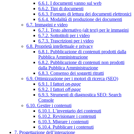
6.6.1. I documenti vanno sul web
6.6.2. Tipi di documenti
6.6.3. Formato di lettura dei documenti elettronici
6.6.4. Modalità di produzione dei documenti
6.7. Immagini e video
6.7.1. Testo alternativo (alt text) per le immagini
6.7.2. Sottotitoli per i video
6.7.3. Trascrizioni per i video
6.8. Proprietà intellettuale e privacy
6.8.1. Pubblicazione di contenuti prodotti dalla
Pubblica Amministrazione
6.8.2. Pubblicazione di contenuti non prodotti
dalla Pubblica Amministrazione
6.8.3. Consenso dei soggetti ritratti
6.9. Ottimizzazione per i motori di ricerca (SEO)
6.9.1. I fattori
on-page
6.9.2. I fattori
off-page
6.9.3. Strumenti di diagnostica SEO: Search
Console
6.10. Gestire i contenuti
6.10.1. L’inventario dei contenuti
6.10.2. Revisionare i contenuti
6.10.3. Migrare i contenuti
6.10.4. Pubblicare i contenuti
7. Progettazione dell’interazione