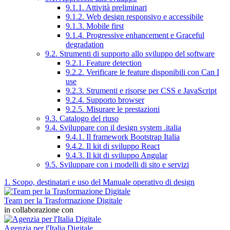
9.1.1. Attività preliminari
9.1.2. Web design responsivo e accessibile
9.1.3. Mobile first
9.1.4. Progressive enhancement e Graceful
degradation
9.2. Strumenti di supporto allo sviluppo del software
9.2.1. Feature detection
9.2.2. Verificare le feature disponibili con Can I
use
9.2.3. Strumenti e risorse per CSS e JavaScript
9.2.4. Supporto browser
9.2.5. Misurare le prestazioni
9.3. Catalogo del riuso
9.4. Sviluppare con il design system .italia
9.4.1. Il framework Bootstrap Italia
9.4.2. Il kit di sviluppo React
9.4.3. Il kit di sviluppo Angular
9.5. Sviluppare con i modelli di sito e servizi
1. Scopo, destinatari e uso del Manuale operativo di design
Team per la Trasformazione Digitale
in collaborazione con
Agenzia per l'Italia Digitale