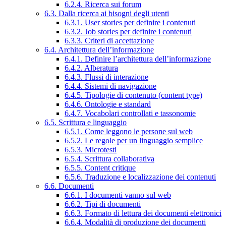
6.2.4. Ricerca sui forum
6.3. Dalla ricerca ai bisogni degli utenti
6.3.1. User stories per definire i contenuti
6.3.2. Job stories per definire i contenuti
6.3.3. Criteri di accettazione
6.4. Architettura dell’informazione
6.4.1. Definire l’architettura dell’informazione
6.4.2. Alberatura
6.4.3. Flussi di interazione
6.4.4. Sistemi di navigazione
6.4.5. Tipologie di contenuto (content type)
6.4.6. Ontologie e standard
6.4.7. Vocabolari controllati e tassonomie
6.5. Scrittura e linguaggio
6.5.1. Come leggono le persone sul web
6.5.2. Le regole per un linguaggio semplice
6.5.3. Microtesti
6.5.4. Scrittura collaborativa
6.5.5. Content critique
6.5.6. Traduzione e localizzazione dei contenuti
6.6. Documenti
6.6.1. I documenti vanno sul web
6.6.2. Tipi di documenti
6.6.3. Formato di lettura dei documenti elettronici
6.6.4. Modalità di produzione dei documenti