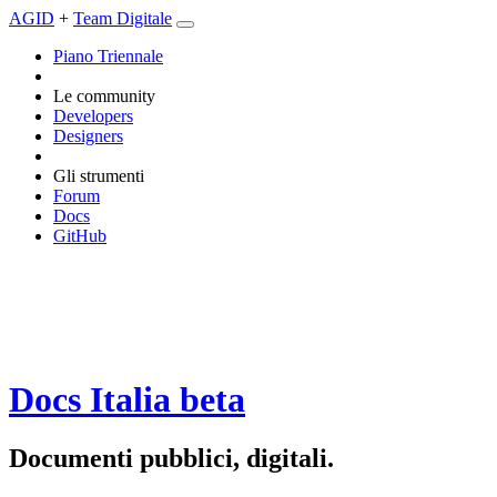
AGID
+
Team Digitale
Piano Triennale
Le community
Developers
Designers
Gli strumenti
Forum
Docs
GitHub
Docs Italia
beta
Documenti pubblici, digitali.