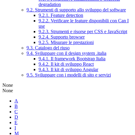
degradation
9.2. Strumenti di supporto allo sviluppo del software
9.2.1. Feature detection
9.2.2. Verificare le feature disponibili con Can I
use
9.2.3. Strumenti e risorse per CSS e JavaScript
9.2.4. Supporto browser
9.2.5. Misurare le prestazioni
9.3. Catalogo del riuso
9.4. Sviluppare con il design system .italia
9.4.1. Il framework Bootstrap Italia
9.4.2. Il kit di sviluppo React
9.4.3. Il kit di sviluppo Angular
9.5. Sviluppare con i modelli di sito e servizi
None
None
A
B
C
D
E
I
M