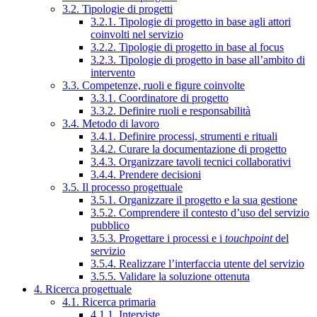
3.2. Tipologie di progetti
3.2.1. Tipologie di progetto in base agli attori
coinvolti nel servizio
3.2.2. Tipologie di progetto in base al focus
3.2.3. Tipologie di progetto in base all’ambito di
intervento
3.3. Competenze, ruoli e figure coinvolte
3.3.1. Coordinatore di progetto
3.3.2. Definire ruoli e responsabilità
3.4. Metodo di lavoro
3.4.1. Definire processi, strumenti e rituali
3.4.2. Curare la documentazione di progetto
3.4.3. Organizzare tavoli tecnici collaborativi
3.4.4. Prendere decisioni
3.5. Il processo progettuale
3.5.1. Organizzare il progetto e la sua gestione
3.5.2. Comprendere il contesto d’uso del servizio
pubblico
3.5.3. Progettare i processi e i
touchpoint
del
servizio
3.5.4. Realizzare l’interfaccia utente del servizio
3.5.5. Validare la soluzione ottenuta
4. Ricerca progettuale
4.1. Ricerca primaria
4.1.1. Interviste