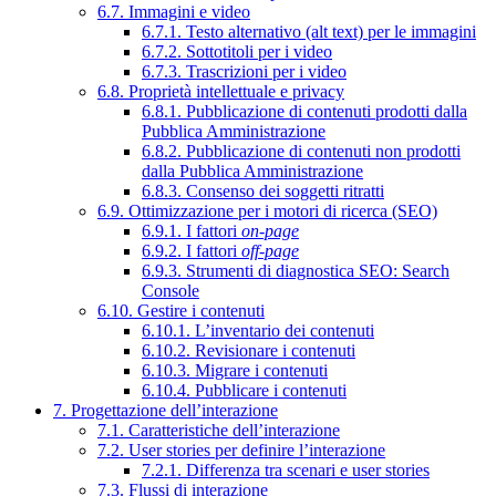
6.7. Immagini e video
6.7.1. Testo alternativo (alt text) per le immagini
6.7.2. Sottotitoli per i video
6.7.3. Trascrizioni per i video
6.8. Proprietà intellettuale e privacy
6.8.1. Pubblicazione di contenuti prodotti dalla
Pubblica Amministrazione
6.8.2. Pubblicazione di contenuti non prodotti
dalla Pubblica Amministrazione
6.8.3. Consenso dei soggetti ritratti
6.9. Ottimizzazione per i motori di ricerca (SEO)
6.9.1. I fattori
on-page
6.9.2. I fattori
off-page
6.9.3. Strumenti di diagnostica SEO: Search
Console
6.10. Gestire i contenuti
6.10.1. L’inventario dei contenuti
6.10.2. Revisionare i contenuti
6.10.3. Migrare i contenuti
6.10.4. Pubblicare i contenuti
7. Progettazione dell’interazione
7.1. Caratteristiche dell’interazione
7.2. User stories per definire l’interazione
7.2.1. Differenza tra scenari e user stories
7.3. Flussi di interazione