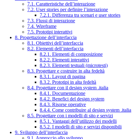
7.1. Caratteristiche dell’interazione
7.2. User stories per definire l’interazione
7.2.1. Differenza tra scenari e user stories
7.3. Flussi di interazione
7.4. Wireframe
7.5. Prototipi interattivi
8. Progettazione dell’interfaccia
8.1. Obiettivi dell’interfaccia
8.2. Elementi dell’interfaccia
8.2.1. Elementi di composizione
8.2.2. Elementi interattivi
8.2.3. Elementi testuali (microtesti)
8.3. Progettare e costruire in alta fedeltà
8.3.1. Layout di pagina
8.3.2. Prototipi in alta fedeltà
8.4. Progettare con il design system .italia
8.4.1. Documentazione
8.4.2. Benefici del design system
8.4.3. Risorse operative
8.4.4. Come contribuire al design system .italia
8.5. Progettare con i modelli di sito e servizi
8.5.1. Vantaggi dell’utilizzo dei modelli
8.5.2. I modelli di sito e servizi disponibili
9. Sviluppo dell’interfaccia
9.1. Approccio allo sviluppo