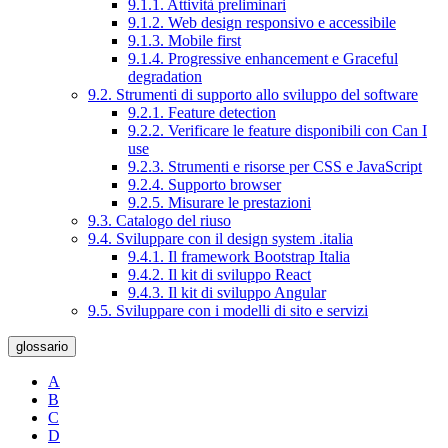
9.1.1. Attività preliminari
9.1.2. Web design responsivo e accessibile
9.1.3. Mobile first
9.1.4. Progressive enhancement e Graceful
degradation
9.2. Strumenti di supporto allo sviluppo del software
9.2.1. Feature detection
9.2.2. Verificare le feature disponibili con Can I
use
9.2.3. Strumenti e risorse per CSS e JavaScript
9.2.4. Supporto browser
9.2.5. Misurare le prestazioni
9.3. Catalogo del riuso
9.4. Sviluppare con il design system .italia
9.4.1. Il framework Bootstrap Italia
9.4.2. Il kit di sviluppo React
9.4.3. Il kit di sviluppo Angular
9.5. Sviluppare con i modelli di sito e servizi
glossario
A
B
C
D