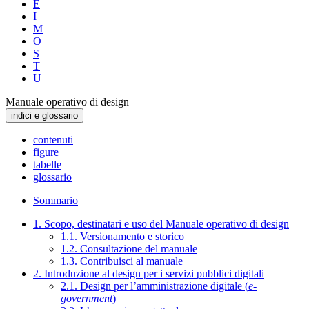
E
I
M
O
S
T
U
Manuale operativo di design
indici e glossario
contenuti
figure
tabelle
glossario
Sommario
1. Scopo, destinatari e uso del Manuale operativo di design
1.1. Versionamento e storico
1.2. Consultazione del manuale
1.3. Contribuisci al manuale
2. Introduzione al design per i servizi pubblici digitali
2.1. Design per l’amministrazione digitale (
e-
government
)