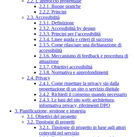
2.2. L’approccio progettuale
2.2.1. Buone pratiche
2.2.2. Principi
2.3. Accessibilità
2.3.1. Definizione
2.3.2. Accessibilità by design
2.3.3. Principi per l’accessibilità
2.3.4. Linee guida e criteri di successo
2.3.5. Come rilasciare una dichiarazione di
accessibilità
2.3.6. Meccanismo di feedback e procedura di
attuazione
2.3.7. Obiettivi accessibilità
2.3.8. Normativa e approfondimenti
2.4. Privacy
2.4.1. Come rispettare la privacy sin dalla
progettazione di un sito o servizio digitale
2.4.2. Richiedi il consenso quando necessario
2.4.3. Le basi del sito web: architettura,
informativa privacy, riferimenti DPO
3. Pianificazione, gestione e strategia
3.1. Obiettivi del progetto
3.2. Tipologie di progetti
3.2.1. Tipologie di progetto in base agli attori
coinvolti nel servizio