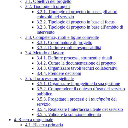
3.1. Obiettivi del progetto
3.2. Tipologie di progetti
3.2.1. Tipologie di progetto in base agli attori
coinvolti nel servizio
3.2.2. Tipologie di progetto in base al focus
3.2.3. Tipologie di progetto in base all’ambito di
intervento
3.3. Competenze, ruoli e figure coinvolte
3.3.1. Coordinatore di progetto
3.3.2. Definire ruoli e responsabilità
3.4. Metodo di lavoro
3.4.1. Definire processi, strumenti e rituali
3.4.2. Curare la documentazione di progetto
3.4.3. Organizzare tavoli tecnici collaborativi
3.4.4. Prendere decisioni
3.5. Il processo progettuale
3.5.1. Organizzare il progetto e la sua gestione
3.5.2. Comprendere il contesto d’uso del servizio
pubblico
3.5.3. Progettare i processi e i
touchpoint
del
servizio
3.5.4. Realizzare l’interfaccia utente del servizio
3.5.5. Validare la soluzione ottenuta
4. Ricerca progettuale
4.1. Ricerca primaria