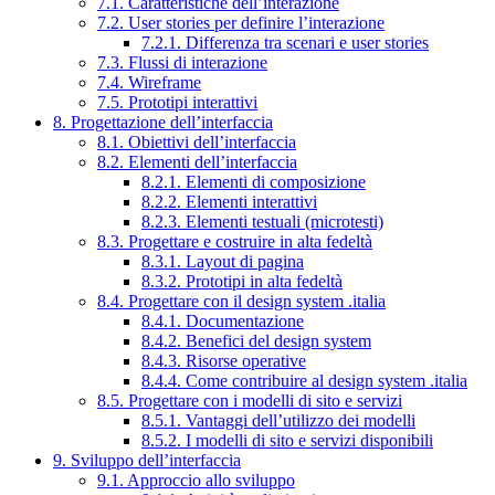
7.1. Caratteristiche dell’interazione
7.2. User stories per definire l’interazione
7.2.1. Differenza tra scenari e user stories
7.3. Flussi di interazione
7.4. Wireframe
7.5. Prototipi interattivi
8. Progettazione dell’interfaccia
8.1. Obiettivi dell’interfaccia
8.2. Elementi dell’interfaccia
8.2.1. Elementi di composizione
8.2.2. Elementi interattivi
8.2.3. Elementi testuali (microtesti)
8.3. Progettare e costruire in alta fedeltà
8.3.1. Layout di pagina
8.3.2. Prototipi in alta fedeltà
8.4. Progettare con il design system .italia
8.4.1. Documentazione
8.4.2. Benefici del design system
8.4.3. Risorse operative
8.4.4. Come contribuire al design system .italia
8.5. Progettare con i modelli di sito e servizi
8.5.1. Vantaggi dell’utilizzo dei modelli
8.5.2. I modelli di sito e servizi disponibili
9. Sviluppo dell’interfaccia
9.1. Approccio allo sviluppo