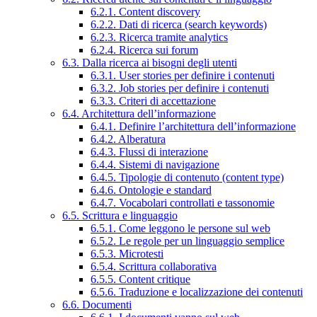
6.2.1. Content discovery
6.2.2. Dati di ricerca (search keywords)
6.2.3. Ricerca tramite analytics
6.2.4. Ricerca sui forum
6.3. Dalla ricerca ai bisogni degli utenti
6.3.1. User stories per definire i contenuti
6.3.2. Job stories per definire i contenuti
6.3.3. Criteri di accettazione
6.4. Architettura dell’informazione
6.4.1. Definire l’architettura dell’informazione
6.4.2. Alberatura
6.4.3. Flussi di interazione
6.4.4. Sistemi di navigazione
6.4.5. Tipologie di contenuto (content type)
6.4.6. Ontologie e standard
6.4.7. Vocabolari controllati e tassonomie
6.5. Scrittura e linguaggio
6.5.1. Come leggono le persone sul web
6.5.2. Le regole per un linguaggio semplice
6.5.3. Microtesti
6.5.4. Scrittura collaborativa
6.5.5. Content critique
6.5.6. Traduzione e localizzazione dei contenuti
6.6. Documenti