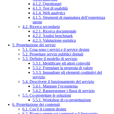
4.1.2. Questionari
4.1.3. Test di usabilità
4.1.4. Web analytics
4.1.5. Strumenti di mappatura dell’esperienza
utente
4.2. Ricerca secondaria
4.2.1. Ricerca documentale
4.2.2. Analisi benchmark
4.2.3. Valutazione euristica
5. Progettazione dei servizi
5.1. Cosa sono i servizi e il service design
5.2. Progettare servizi pubblici digitali
5.3. Definire il modello di servizio
5.3.1. Identificare gli attori coinvolti
5.3.2. Formulare la proposta di valore
5.3.3. Inquadrare gli elementi costitutivi del
servizio
5.4. Descrivere il funzionamento del servizio
5.4.1. Mappare l’ecosistema
5.4.2. Rappresentare i flussi di servizio
5.5. Co-progettare le soluzioni
5.5.1. Workshop di co-progettazione
6. Progettazione dei contenuti
6.1. Cos’è il content design
6.2. Ricerca utente sui contenuti e il linguaggio