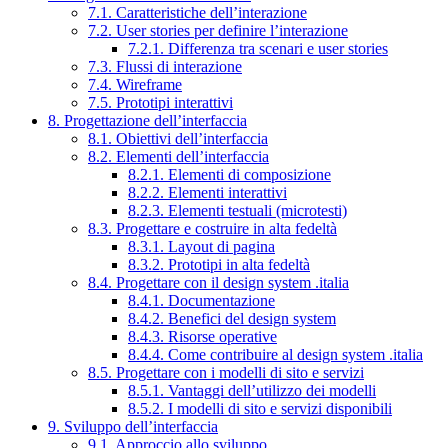
7.1. Caratteristiche dell’interazione
7.2. User stories per definire l’interazione
7.2.1. Differenza tra scenari e user stories
7.3. Flussi di interazione
7.4. Wireframe
7.5. Prototipi interattivi
8. Progettazione dell’interfaccia
8.1. Obiettivi dell’interfaccia
8.2. Elementi dell’interfaccia
8.2.1. Elementi di composizione
8.2.2. Elementi interattivi
8.2.3. Elementi testuali (microtesti)
8.3. Progettare e costruire in alta fedeltà
8.3.1. Layout di pagina
8.3.2. Prototipi in alta fedeltà
8.4. Progettare con il design system .italia
8.4.1. Documentazione
8.4.2. Benefici del design system
8.4.3. Risorse operative
8.4.4. Come contribuire al design system .italia
8.5. Progettare con i modelli di sito e servizi
8.5.1. Vantaggi dell’utilizzo dei modelli
8.5.2. I modelli di sito e servizi disponibili
9. Sviluppo dell’interfaccia
9.1. Approccio allo sviluppo