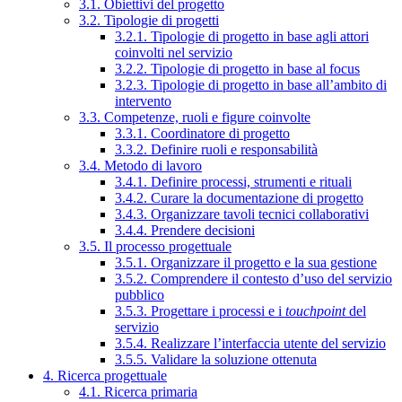
3.1. Obiettivi del progetto
3.2. Tipologie di progetti
3.2.1. Tipologie di progetto in base agli attori
coinvolti nel servizio
3.2.2. Tipologie di progetto in base al focus
3.2.3. Tipologie di progetto in base all’ambito di
intervento
3.3. Competenze, ruoli e figure coinvolte
3.3.1. Coordinatore di progetto
3.3.2. Definire ruoli e responsabilità
3.4. Metodo di lavoro
3.4.1. Definire processi, strumenti e rituali
3.4.2. Curare la documentazione di progetto
3.4.3. Organizzare tavoli tecnici collaborativi
3.4.4. Prendere decisioni
3.5. Il processo progettuale
3.5.1. Organizzare il progetto e la sua gestione
3.5.2. Comprendere il contesto d’uso del servizio
pubblico
3.5.3. Progettare i processi e i
touchpoint
del
servizio
3.5.4. Realizzare l’interfaccia utente del servizio
3.5.5. Validare la soluzione ottenuta
4. Ricerca progettuale
4.1. Ricerca primaria