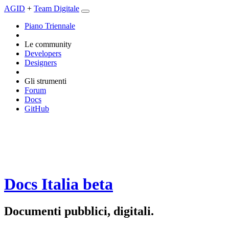
AGID
+
Team Digitale
Piano Triennale
Le community
Developers
Designers
Gli strumenti
Forum
Docs
GitHub
Docs Italia
beta
Documenti pubblici, digitali.