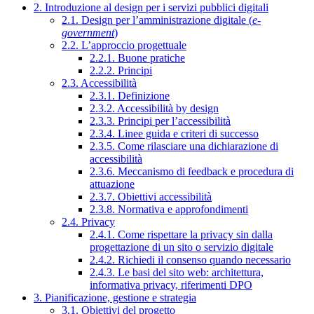
2. Introduzione al design per i servizi pubblici digitali
2.1. Design per l’amministrazione digitale (
e-
government
)
2.2. L’approccio progettuale
2.2.1. Buone pratiche
2.2.2. Principi
2.3. Accessibilità
2.3.1. Definizione
2.3.2. Accessibilità by design
2.3.3. Principi per l’accessibilità
2.3.4. Linee guida e criteri di successo
2.3.5. Come rilasciare una dichiarazione di
accessibilità
2.3.6. Meccanismo di feedback e procedura di
attuazione
2.3.7. Obiettivi accessibilità
2.3.8. Normativa e approfondimenti
2.4. Privacy
2.4.1. Come rispettare la privacy sin dalla
progettazione di un sito o servizio digitale
2.4.2. Richiedi il consenso quando necessario
2.4.3. Le basi del sito web: architettura,
informativa privacy, riferimenti DPO
3. Pianificazione, gestione e strategia
3.1. Obiettivi del progetto