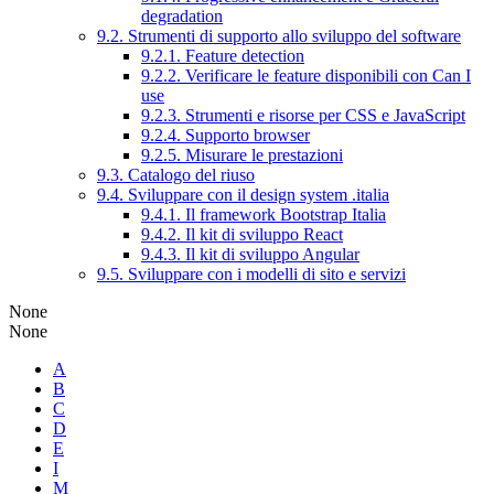
degradation
9.2. Strumenti di supporto allo sviluppo del software
9.2.1. Feature detection
9.2.2. Verificare le feature disponibili con Can I
use
9.2.3. Strumenti e risorse per CSS e JavaScript
9.2.4. Supporto browser
9.2.5. Misurare le prestazioni
9.3. Catalogo del riuso
9.4. Sviluppare con il design system .italia
9.4.1. Il framework Bootstrap Italia
9.4.2. Il kit di sviluppo React
9.4.3. Il kit di sviluppo Angular
9.5. Sviluppare con i modelli di sito e servizi
None
None
A
B
C
D
E
I
M