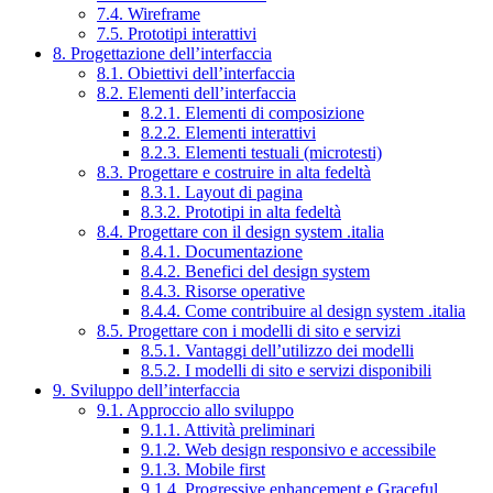
7.4. Wireframe
7.5. Prototipi interattivi
8. Progettazione dell’interfaccia
8.1. Obiettivi dell’interfaccia
8.2. Elementi dell’interfaccia
8.2.1. Elementi di composizione
8.2.2. Elementi interattivi
8.2.3. Elementi testuali (microtesti)
8.3. Progettare e costruire in alta fedeltà
8.3.1. Layout di pagina
8.3.2. Prototipi in alta fedeltà
8.4. Progettare con il design system .italia
8.4.1. Documentazione
8.4.2. Benefici del design system
8.4.3. Risorse operative
8.4.4. Come contribuire al design system .italia
8.5. Progettare con i modelli di sito e servizi
8.5.1. Vantaggi dell’utilizzo dei modelli
8.5.2. I modelli di sito e servizi disponibili
9. Sviluppo dell’interfaccia
9.1. Approccio allo sviluppo
9.1.1. Attività preliminari
9.1.2. Web design responsivo e accessibile
9.1.3. Mobile first
9.1.4. Progressive enhancement e Graceful