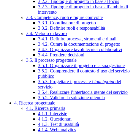
3.2.2. Tipologie di progetto in base al focus
3.2.3. Tipologie di progetto in base all’ambito di
intervento
3.3. Competenze, ruoli e figure coinvolte
3.3.1. Coordinatore di progetto
3.3.2. Definire ruoli e responsabilità
3.4. Metodo di lavoro
3.4.1. Definire processi, strumenti e rituali
3.4.2. Curare la documentazione di progetto
3.4.3. Organizzare tavoli tecnici collaborativi
3.4.4. Prendere decisioni
3.5. Il processo progettuale
3.5.1. Organizzare il progetto e la sua gestione
3.5.2. Comprendere il contesto d’uso del servizio
pubblico
3.5.3. Progettare i processi e i
touchpoint
del
servizio
3.5.4. Realizzare l’interfaccia utente del servizio
3.5.5. Validare la soluzione ottenuta
4. Ricerca progettuale
4.1. Ricerca primaria
4.1.1. Interviste
4.1.2. Questionari
4.1.3. Test di usabilità
4.1.4. Web analytics