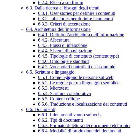
6.2.4. Ricerca sui forum
6.3. Dalla ricerca ai bisogni degli utenti
6.3.1. User stories per definire i contenuti
6.3.2. Job stories per definire i contenuti
6.3.3. Criteri di accettazione
6.4. Architettura dell’informazione
6.4.1. Definire l’architettura dell’informazione
6.4.2. Alberatura
6.4.3. Flussi di interazione
6.4.4. Sistemi di navigazione
6.4.5. Tipologie di contenuto (content type)
6.4.6. Ontologie e standard
6.4.7. Vocabolari controllati e tassonomie
6.5. Scrittura e linguaggio
6.5.1. Come leggono le persone sul web
6.5.2. Le regole per un linguaggio semplice
6.5.3. Microtesti
6.5.4. Scrittura collaborativa
6.5.5. Content critique
6.5.6. Traduzione e localizzazione dei contenuti
6.6. Documenti
6.6.1. I documenti vanno sul web
6.6.2. Tipi di documenti
6.6.3. Formato di lettura dei documenti elettronici
6.6.4. Modalità di produzione dei documenti