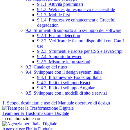
9.1.1. Attività preliminari
9.1.2. Web design responsivo e accessibile
9.1.3. Mobile first
9.1.4. Progressive enhancement e Graceful
degradation
9.2. Strumenti di supporto allo sviluppo del software
9.2.1. Feature detection
9.2.2. Verificare le feature disponibili con Can I
use
9.2.3. Strumenti e risorse per CSS e JavaScript
9.2.4. Supporto browser
9.2.5. Misurare le prestazioni
9.3. Catalogo del riuso
9.4. Sviluppare con il design system .italia
9.4.1. Il framework Bootstrap Italia
9.4.2. Il kit di sviluppo React
9.4.3. Il kit di sviluppo Angular
9.5. Sviluppare con i modelli di sito e servizi
1. Scopo, destinatari e uso del Manuale operativo di design
Team per la Trasformazione Digitale
in collaborazione con
Agenzia per l'Italia Digitale