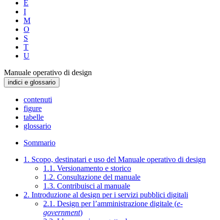
E
I
M
O
S
T
U
Manuale operativo di design
indici e glossario
contenuti
figure
tabelle
glossario
Sommario
1. Scopo, destinatari e uso del Manuale operativo di design
1.1. Versionamento e storico
1.2. Consultazione del manuale
1.3. Contribuisci al manuale
2. Introduzione al design per i servizi pubblici digitali
2.1. Design per l’amministrazione digitale (
e-
government
)