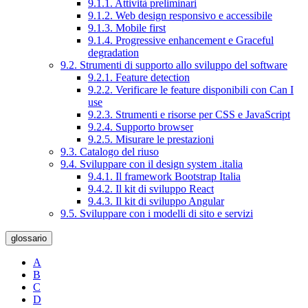
9.1.1. Attività preliminari
9.1.2. Web design responsivo e accessibile
9.1.3. Mobile first
9.1.4. Progressive enhancement e Graceful
degradation
9.2. Strumenti di supporto allo sviluppo del software
9.2.1. Feature detection
9.2.2. Verificare le feature disponibili con Can I
use
9.2.3. Strumenti e risorse per CSS e JavaScript
9.2.4. Supporto browser
9.2.5. Misurare le prestazioni
9.3. Catalogo del riuso
9.4. Sviluppare con il design system .italia
9.4.1. Il framework Bootstrap Italia
9.4.2. Il kit di sviluppo React
9.4.3. Il kit di sviluppo Angular
9.5. Sviluppare con i modelli di sito e servizi
glossario
A
B
C
D