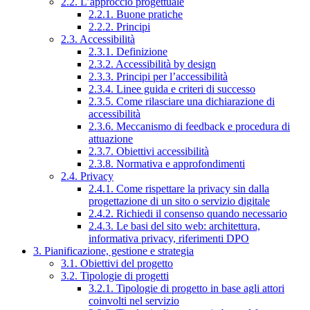
2.2. L’approccio progettuale
2.2.1. Buone pratiche
2.2.2. Principi
2.3. Accessibilità
2.3.1. Definizione
2.3.2. Accessibilità by design
2.3.3. Principi per l’accessibilità
2.3.4. Linee guida e criteri di successo
2.3.5. Come rilasciare una dichiarazione di
accessibilità
2.3.6. Meccanismo di feedback e procedura di
attuazione
2.3.7. Obiettivi accessibilità
2.3.8. Normativa e approfondimenti
2.4. Privacy
2.4.1. Come rispettare la privacy sin dalla
progettazione di un sito o servizio digitale
2.4.2. Richiedi il consenso quando necessario
2.4.3. Le basi del sito web: architettura,
informativa privacy, riferimenti DPO
3. Pianificazione, gestione e strategia
3.1. Obiettivi del progetto
3.2. Tipologie di progetti
3.2.1. Tipologie di progetto in base agli attori
coinvolti nel servizio