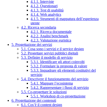
4.1.1. Interviste
4.1.2. Questionari
4.1.3. Test di usabilità
4.1.4. Web analytics
4.1.5. Strumenti di mappatura dell’esperienza
utente
4.2. Ricerca secondaria
4.2.1. Ricerca documentale
4.2.2. Analisi benchmark
4.2.3. Valutazione euristica
5. Progettazione dei servizi
5.1. Cosa sono i servizi e il service design
5.2. Progettare servizi pubblici digitali
5.3. Definire il modello di servizio
5.3.1. Identificare gli attori coinvolti
5.3.2. Formulare la proposta di valore
5.3.3. Inquadrare gli elementi costitutivi del
servizio
5.4. Descrivere il funzionamento del servizio
5.4.1. Mappare l’ecosistema
5.4.2. Rappresentare i flussi di servizio
5.5. Co-progettare le soluzioni
5.5.1. Workshop di co-progettazione
6. Progettazione dei contenuti
6.1. Cos’è il content design