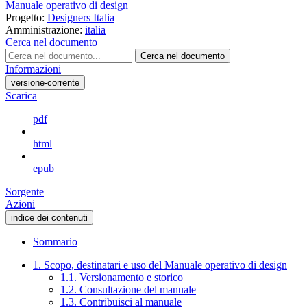
Manuale operativo di design
Progetto:
Designers Italia
Amministrazione:
italia
Cerca nel documento
Cerca nel documento
Informazioni
versione-corrente
Scarica
pdf
html
epub
Sorgente
Azioni
indice dei contenuti
Sommario
1. Scopo, destinatari e uso del Manuale operativo di design
1.1. Versionamento e storico
1.2. Consultazione del manuale
1.3. Contribuisci al manuale