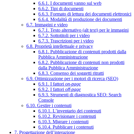
6.6.1. I documenti vanno sul web
6.6.2. Tipi di documenti
6.6.3. Formato di lettura dei documenti elettronici
6.6.4. Modalità di produzione dei documenti
6.7. Immagini e video
6.7.1. Testo alternativo (alt text) per le immagini
6.7.2. Sottotitoli per i video
6.7.3. Trascrizioni per i video
6.8. Proprietà intellettuale e privacy
6.8.1. Pubblicazione di contenuti prodotti dalla
Pubblica Amministrazione
6.8.2. Pubblicazione di contenuti non prodotti
dalla Pubblica Amministrazione
6.8.3. Consenso dei soggetti ritratti
6.9. Ottimizzazione per i motori di ricerca (SEO)
6.9.1. I fattori
on-page
6.9.2. I fattori
off-page
6.9.3. Strumenti di diagnostica SEO: Search
Console
6.10. Gestire i contenuti
6.10.1. L’inventario dei contenuti
6.10.2. Revisionare i contenuti
6.10.3. Migrare i contenuti
6.10.4. Pubblicare i contenuti
7. Progettazione dell’interazione