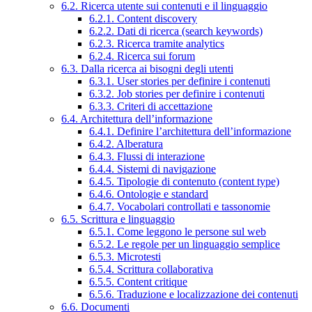
6.2. Ricerca utente sui contenuti e il linguaggio
6.2.1. Content discovery
6.2.2. Dati di ricerca (search keywords)
6.2.3. Ricerca tramite analytics
6.2.4. Ricerca sui forum
6.3. Dalla ricerca ai bisogni degli utenti
6.3.1. User stories per definire i contenuti
6.3.2. Job stories per definire i contenuti
6.3.3. Criteri di accettazione
6.4. Architettura dell’informazione
6.4.1. Definire l’architettura dell’informazione
6.4.2. Alberatura
6.4.3. Flussi di interazione
6.4.4. Sistemi di navigazione
6.4.5. Tipologie di contenuto (content type)
6.4.6. Ontologie e standard
6.4.7. Vocabolari controllati e tassonomie
6.5. Scrittura e linguaggio
6.5.1. Come leggono le persone sul web
6.5.2. Le regole per un linguaggio semplice
6.5.3. Microtesti
6.5.4. Scrittura collaborativa
6.5.5. Content critique
6.5.6. Traduzione e localizzazione dei contenuti
6.6. Documenti