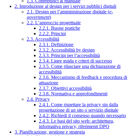
1.3. Contribuisci al manuale
2. Introduzione al design per i servizi pubblici digitali
2.1. Design per l’amministrazione digitale (
e-
government
)
2.2. L’approccio progettuale
2.2.1. Buone pratiche
2.2.2. Principi
2.3. Accessibilità
2.3.1. Definizione
2.3.2. Accessibilità by design
2.3.3. Principi per l’accessibilità
2.3.4. Linee guida e criteri di successo
2.3.5. Come rilasciare una dichiarazione di
accessibilità
2.3.6. Meccanismo di feedback e procedura di
attuazione
2.3.7. Obiettivi accessibilità
2.3.8. Normativa e approfondimenti
2.4. Privacy
2.4.1. Come rispettare la privacy sin dalla
progettazione di un sito o servizio digitale
2.4.2. Richiedi il consenso quando necessario
2.4.3. Le basi del sito web: architettura,
informativa privacy, riferimenti DPO
3. Pianificazione, gestione e strategia