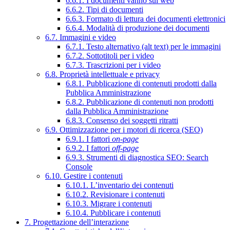
6.6.1. I documenti vanno sul web
6.6.2. Tipi di documenti
6.6.3. Formato di lettura dei documenti elettronici
6.6.4. Modalità di produzione dei documenti
6.7. Immagini e video
6.7.1. Testo alternativo (alt text) per le immagini
6.7.2. Sottotitoli per i video
6.7.3. Trascrizioni per i video
6.8. Proprietà intellettuale e privacy
6.8.1. Pubblicazione di contenuti prodotti dalla
Pubblica Amministrazione
6.8.2. Pubblicazione di contenuti non prodotti
dalla Pubblica Amministrazione
6.8.3. Consenso dei soggetti ritratti
6.9. Ottimizzazione per i motori di ricerca (SEO)
6.9.1. I fattori
on-page
6.9.2. I fattori
off-page
6.9.3. Strumenti di diagnostica SEO: Search
Console
6.10. Gestire i contenuti
6.10.1. L’inventario dei contenuti
6.10.2. Revisionare i contenuti
6.10.3. Migrare i contenuti
6.10.4. Pubblicare i contenuti
7. Progettazione dell’interazione