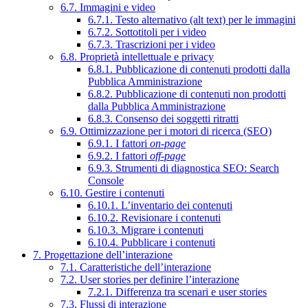
6.7. Immagini e video
6.7.1. Testo alternativo (alt text) per le immagini
6.7.2. Sottotitoli per i video
6.7.3. Trascrizioni per i video
6.8. Proprietà intellettuale e privacy
6.8.1. Pubblicazione di contenuti prodotti dalla
Pubblica Amministrazione
6.8.2. Pubblicazione di contenuti non prodotti
dalla Pubblica Amministrazione
6.8.3. Consenso dei soggetti ritratti
6.9. Ottimizzazione per i motori di ricerca (SEO)
6.9.1. I fattori
on-page
6.9.2. I fattori
off-page
6.9.3. Strumenti di diagnostica SEO: Search
Console
6.10. Gestire i contenuti
6.10.1. L’inventario dei contenuti
6.10.2. Revisionare i contenuti
6.10.3. Migrare i contenuti
6.10.4. Pubblicare i contenuti
7. Progettazione dell’interazione
7.1. Caratteristiche dell’interazione
7.2. User stories per definire l’interazione
7.2.1. Differenza tra scenari e user stories
7.3. Flussi di interazione