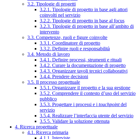
3.2. Tipologie di progetti
3.2.1. Tipologie di progetto in base agli attori
coinvolti nel servizio
3.2.2. Tipologie di progetto in base al focus
3.2.3. Tipologie di progetto in base all’ambito di
intervento
3.3. Competenze, ruoli e figure coinvolte
3.3.1. Coordinatore di progetto
3.3.2. Definire ruoli e responsabilità
3.4. Metodo di lavoro
3.4.1. Definire processi, strumenti e rituali
3.4.2. Curare la documentazione di progetto
3.4.3. Organizzare tavoli tecnici collaborativi
3.4.4. Prendere decisioni
3.5. Il processo progettuale
3.5.1. Organizzare il progetto e la sua gestione
3.5.2. Comprendere il contesto d’uso del servizio
pubblico
3.5.3. Progettare i processi e i
touchpoint
del
servizio
3.5.4. Realizzare l’interfaccia utente del servizio
3.5.5. Validare la soluzione ottenuta
4. Ricerca progettuale
4.1. Ricerca primaria
4.1.1. Interviste