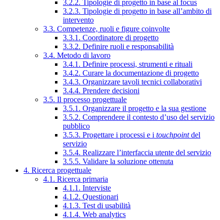
3.2.2. Tipologie di progetto in base al focus
3.2.3. Tipologie di progetto in base all’ambito di
intervento
3.3. Competenze, ruoli e figure coinvolte
3.3.1. Coordinatore di progetto
3.3.2. Definire ruoli e responsabilità
3.4. Metodo di lavoro
3.4.1. Definire processi, strumenti e rituali
3.4.2. Curare la documentazione di progetto
3.4.3. Organizzare tavoli tecnici collaborativi
3.4.4. Prendere decisioni
3.5. Il processo progettuale
3.5.1. Organizzare il progetto e la sua gestione
3.5.2. Comprendere il contesto d’uso del servizio
pubblico
3.5.3. Progettare i processi e i
touchpoint
del
servizio
3.5.4. Realizzare l’interfaccia utente del servizio
3.5.5. Validare la soluzione ottenuta
4. Ricerca progettuale
4.1. Ricerca primaria
4.1.1. Interviste
4.1.2. Questionari
4.1.3. Test di usabilità
4.1.4. Web analytics