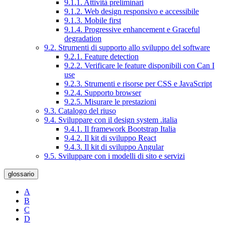
9.1.1. Attività preliminari
9.1.2. Web design responsivo e accessibile
9.1.3. Mobile first
9.1.4. Progressive enhancement e Graceful
degradation
9.2. Strumenti di supporto allo sviluppo del software
9.2.1. Feature detection
9.2.2. Verificare le feature disponibili con Can I
use
9.2.3. Strumenti e risorse per CSS e JavaScript
9.2.4. Supporto browser
9.2.5. Misurare le prestazioni
9.3. Catalogo del riuso
9.4. Sviluppare con il design system .italia
9.4.1. Il framework Bootstrap Italia
9.4.2. Il kit di sviluppo React
9.4.3. Il kit di sviluppo Angular
9.5. Sviluppare con i modelli di sito e servizi
glossario
A
B
C
D