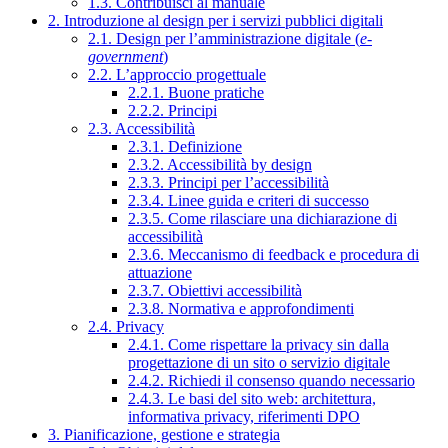
1.3. Contribuisci al manuale
2. Introduzione al design per i servizi pubblici digitali
2.1. Design per l’amministrazione digitale (
e-
government
)
2.2. L’approccio progettuale
2.2.1. Buone pratiche
2.2.2. Principi
2.3. Accessibilità
2.3.1. Definizione
2.3.2. Accessibilità by design
2.3.3. Principi per l’accessibilità
2.3.4. Linee guida e criteri di successo
2.3.5. Come rilasciare una dichiarazione di
accessibilità
2.3.6. Meccanismo di feedback e procedura di
attuazione
2.3.7. Obiettivi accessibilità
2.3.8. Normativa e approfondimenti
2.4. Privacy
2.4.1. Come rispettare la privacy sin dalla
progettazione di un sito o servizio digitale
2.4.2. Richiedi il consenso quando necessario
2.4.3. Le basi del sito web: architettura,
informativa privacy, riferimenti DPO
3. Pianificazione, gestione e strategia