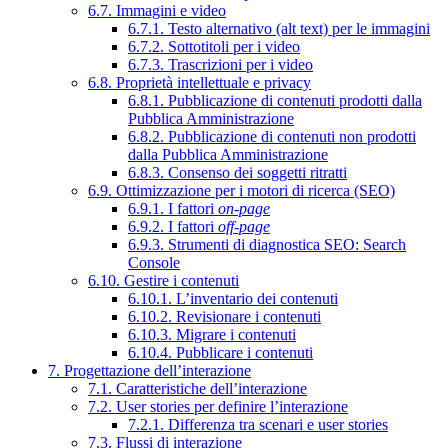
6.7. Immagini e video
6.7.1. Testo alternativo (alt text) per le immagini
6.7.2. Sottotitoli per i video
6.7.3. Trascrizioni per i video
6.8. Proprietà intellettuale e privacy
6.8.1. Pubblicazione di contenuti prodotti dalla
Pubblica Amministrazione
6.8.2. Pubblicazione di contenuti non prodotti
dalla Pubblica Amministrazione
6.8.3. Consenso dei soggetti ritratti
6.9. Ottimizzazione per i motori di ricerca (SEO)
6.9.1. I fattori
on-page
6.9.2. I fattori
off-page
6.9.3. Strumenti di diagnostica SEO: Search
Console
6.10. Gestire i contenuti
6.10.1. L’inventario dei contenuti
6.10.2. Revisionare i contenuti
6.10.3. Migrare i contenuti
6.10.4. Pubblicare i contenuti
7. Progettazione dell’interazione
7.1. Caratteristiche dell’interazione
7.2. User stories per definire l’interazione
7.2.1. Differenza tra scenari e user stories
7.3. Flussi di interazione