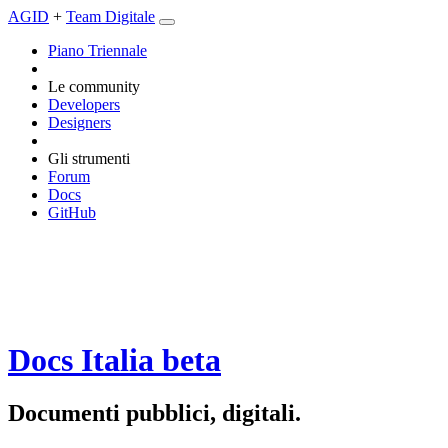
AGID
+
Team Digitale
Piano Triennale
Le community
Developers
Designers
Gli strumenti
Forum
Docs
GitHub
Docs Italia
beta
Documenti pubblici, digitali.