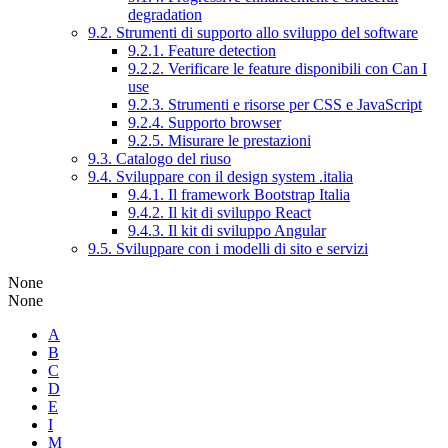
degradation
9.2. Strumenti di supporto allo sviluppo del software
9.2.1. Feature detection
9.2.2. Verificare le feature disponibili con Can I
use
9.2.3. Strumenti e risorse per CSS e JavaScript
9.2.4. Supporto browser
9.2.5. Misurare le prestazioni
9.3. Catalogo del riuso
9.4. Sviluppare con il design system .italia
9.4.1. Il framework Bootstrap Italia
9.4.2. Il kit di sviluppo React
9.4.3. Il kit di sviluppo Angular
9.5. Sviluppare con i modelli di sito e servizi
None
None
A
B
C
D
E
I
M