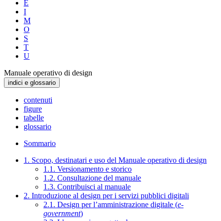
E
I
M
O
S
T
U
Manuale operativo di design
indici e glossario
contenuti
figure
tabelle
glossario
Sommario
1. Scopo, destinatari e uso del Manuale operativo di design
1.1. Versionamento e storico
1.2. Consultazione del manuale
1.3. Contribuisci al manuale
2. Introduzione al design per i servizi pubblici digitali
2.1. Design per l’amministrazione digitale (
e-
government
)