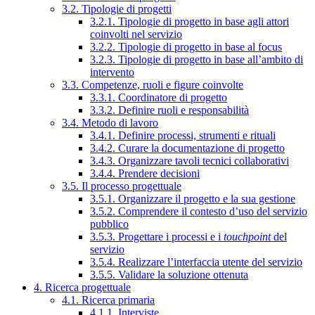
3.2. Tipologie di progetti
3.2.1. Tipologie di progetto in base agli attori
coinvolti nel servizio
3.2.2. Tipologie di progetto in base al focus
3.2.3. Tipologie di progetto in base all’ambito di
intervento
3.3. Competenze, ruoli e figure coinvolte
3.3.1. Coordinatore di progetto
3.3.2. Definire ruoli e responsabilità
3.4. Metodo di lavoro
3.4.1. Definire processi, strumenti e rituali
3.4.2. Curare la documentazione di progetto
3.4.3. Organizzare tavoli tecnici collaborativi
3.4.4. Prendere decisioni
3.5. Il processo progettuale
3.5.1. Organizzare il progetto e la sua gestione
3.5.2. Comprendere il contesto d’uso del servizio
pubblico
3.5.3. Progettare i processi e i
touchpoint
del
servizio
3.5.4. Realizzare l’interfaccia utente del servizio
3.5.5. Validare la soluzione ottenuta
4. Ricerca progettuale
4.1. Ricerca primaria
4.1.1. Interviste