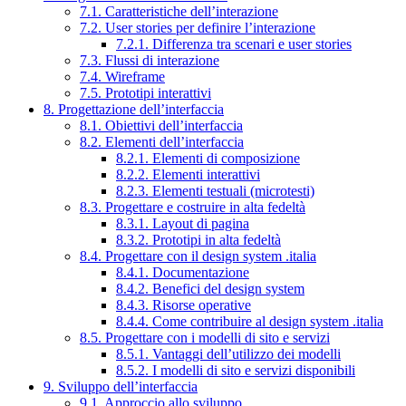
7.1. Caratteristiche dell’interazione
7.2. User stories per definire l’interazione
7.2.1. Differenza tra scenari e user stories
7.3. Flussi di interazione
7.4. Wireframe
7.5. Prototipi interattivi
8. Progettazione dell’interfaccia
8.1. Obiettivi dell’interfaccia
8.2. Elementi dell’interfaccia
8.2.1. Elementi di composizione
8.2.2. Elementi interattivi
8.2.3. Elementi testuali (microtesti)
8.3. Progettare e costruire in alta fedeltà
8.3.1. Layout di pagina
8.3.2. Prototipi in alta fedeltà
8.4. Progettare con il design system .italia
8.4.1. Documentazione
8.4.2. Benefici del design system
8.4.3. Risorse operative
8.4.4. Come contribuire al design system .italia
8.5. Progettare con i modelli di sito e servizi
8.5.1. Vantaggi dell’utilizzo dei modelli
8.5.2. I modelli di sito e servizi disponibili
9. Sviluppo dell’interfaccia
9.1. Approccio allo sviluppo