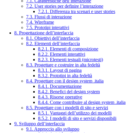
7.1. Caratteristiche dell’interazione
7.2. User stories per definire l’interazione
7.2.1. Differenza tra scenari e user stories
7.3. Flussi di interazione
7.4. Wireframe
7.5. Prototipi interattivi
8. Progettazione dell’interfaccia
8.1. Obiettivi dell’interfaccia
8.2. Elementi dell’interfaccia
8.2.1. Elementi di composizione
8.2.2. Elementi interattivi
8.2.3. Elementi testuali (microtesti)
8.3. Progettare e costruire in alta fedeltà
8.3.1. Layout di pagina
8.3.2. Prototipi in alta fedeltà
8.4. Progettare con il design system .italia
8.4.1. Documentazione
8.4.2. Benefici del design system
8.4.3. Risorse operative
8.4.4. Come contribuire al design system .italia
8.5. Progettare con i modelli di sito e servizi
8.5.1. Vantaggi dell’utilizzo dei modelli
8.5.2. I modelli di sito e servizi disponibili
9. Sviluppo dell’interfaccia
9.1. Approccio allo sviluppo