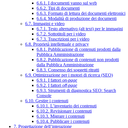
6.6.1. I documenti vanno sul web
6.6.2. Tipi di documenti
6.6.3. Formato di lettura dei documenti elettronici
6.6.4. Modalità di produzione dei documenti
6.7. Immagini e video
6.7.1. Testo alternativo (alt text) per le immagini
6.7.2. Sottotitoli per i video
6.7.3. Trascrizioni per i video
6.8. Proprietà intellettuale e privacy
6.8.1. Pubblicazione di contenuti prodotti dalla
Pubblica Amministrazione
6.8.2. Pubblicazione di contenuti non prodotti
dalla Pubblica Amministrazione
6.8.3. Consenso dei soggetti ritratti
6.9. Ottimizzazione per i motori di ricerca (SEO)
6.9.1. I fattori
on-page
6.9.2. I fattori
off-page
6.9.3. Strumenti di diagnostica SEO: Search
Console
6.10. Gestire i contenuti
6.10.1. L’inventario dei contenuti
6.10.2. Revisionare i contenuti
6.10.3. Migrare i contenuti
6.10.4. Pubblicare i contenuti
7. Progettazione dell’interazione