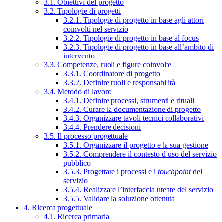
3.1. Obiettivi del progetto
3.2. Tipologie di progetti
3.2.1. Tipologie di progetto in base agli attori
coinvolti nel servizio
3.2.2. Tipologie di progetto in base al focus
3.2.3. Tipologie di progetto in base all’ambito di
intervento
3.3. Competenze, ruoli e figure coinvolte
3.3.1. Coordinatore di progetto
3.3.2. Definire ruoli e responsabilità
3.4. Metodo di lavoro
3.4.1. Definire processi, strumenti e rituali
3.4.2. Curare la documentazione di progetto
3.4.3. Organizzare tavoli tecnici collaborativi
3.4.4. Prendere decisioni
3.5. Il processo progettuale
3.5.1. Organizzare il progetto e la sua gestione
3.5.2. Comprendere il contesto d’uso del servizio
pubblico
3.5.3. Progettare i processi e i
touchpoint
del
servizio
3.5.4. Realizzare l’interfaccia utente del servizio
3.5.5. Validare la soluzione ottenuta
4. Ricerca progettuale
4.1. Ricerca primaria