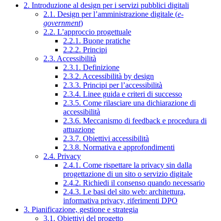
2. Introduzione al design per i servizi pubblici digitali
2.1. Design per l’amministrazione digitale (
e-
government
)
2.2. L’approccio progettuale
2.2.1. Buone pratiche
2.2.2. Principi
2.3. Accessibilità
2.3.1. Definizione
2.3.2. Accessibilità by design
2.3.3. Principi per l’accessibilità
2.3.4. Linee guida e criteri di successo
2.3.5. Come rilasciare una dichiarazione di
accessibilità
2.3.6. Meccanismo di feedback e procedura di
attuazione
2.3.7. Obiettivi accessibilità
2.3.8. Normativa e approfondimenti
2.4. Privacy
2.4.1. Come rispettare la privacy sin dalla
progettazione di un sito o servizio digitale
2.4.2. Richiedi il consenso quando necessario
2.4.3. Le basi del sito web: architettura,
informativa privacy, riferimenti DPO
3. Pianificazione, gestione e strategia
3.1. Obiettivi del progetto