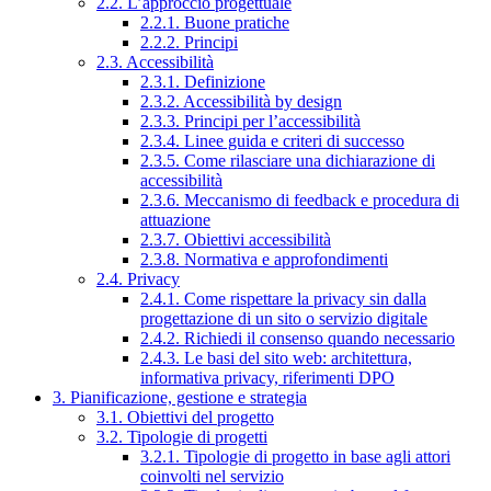
2.2. L’approccio progettuale
2.2.1. Buone pratiche
2.2.2. Principi
2.3. Accessibilità
2.3.1. Definizione
2.3.2. Accessibilità by design
2.3.3. Principi per l’accessibilità
2.3.4. Linee guida e criteri di successo
2.3.5. Come rilasciare una dichiarazione di
accessibilità
2.3.6. Meccanismo di feedback e procedura di
attuazione
2.3.7. Obiettivi accessibilità
2.3.8. Normativa e approfondimenti
2.4. Privacy
2.4.1. Come rispettare la privacy sin dalla
progettazione di un sito o servizio digitale
2.4.2. Richiedi il consenso quando necessario
2.4.3. Le basi del sito web: architettura,
informativa privacy, riferimenti DPO
3. Pianificazione, gestione e strategia
3.1. Obiettivi del progetto
3.2. Tipologie di progetti
3.2.1. Tipologie di progetto in base agli attori
coinvolti nel servizio