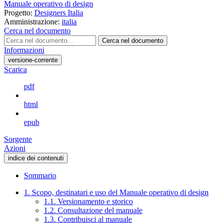
Manuale operativo di design
Progetto:
Designers Italia
Amministrazione:
italia
Cerca nel documento
Cerca nel documento
Informazioni
versione-corrente
Scarica
pdf
html
epub
Sorgente
Azioni
indice dei contenuti
Sommario
1. Scopo, destinatari e uso del Manuale operativo di design
1.1. Versionamento e storico
1.2. Consultazione del manuale
1.3. Contribuisci al manuale