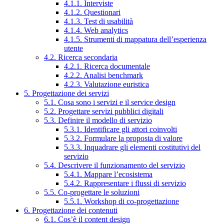
4.1.1. Interviste
4.1.2. Questionari
4.1.3. Test di usabilità
4.1.4. Web analytics
4.1.5. Strumenti di mappatura dell’esperienza
utente
4.2. Ricerca secondaria
4.2.1. Ricerca documentale
4.2.2. Analisi benchmark
4.2.3. Valutazione euristica
5. Progettazione dei servizi
5.1. Cosa sono i servizi e il service design
5.2. Progettare servizi pubblici digitali
5.3. Definire il modello di servizio
5.3.1. Identificare gli attori coinvolti
5.3.2. Formulare la proposta di valore
5.3.3. Inquadrare gli elementi costitutivi del
servizio
5.4. Descrivere il funzionamento del servizio
5.4.1. Mappare l’ecosistema
5.4.2. Rappresentare i flussi di servizio
5.5. Co-progettare le soluzioni
5.5.1. Workshop di co-progettazione
6. Progettazione dei contenuti
6.1. Cos’è il content design