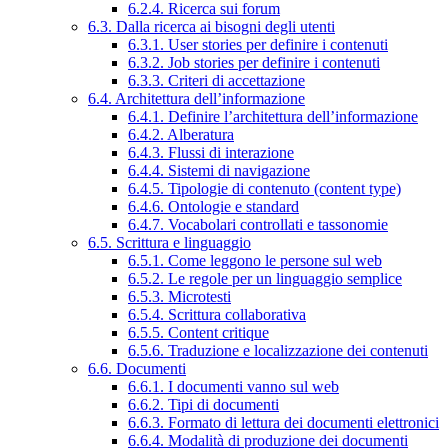
6.2.4. Ricerca sui forum
6.3. Dalla ricerca ai bisogni degli utenti
6.3.1. User stories per definire i contenuti
6.3.2. Job stories per definire i contenuti
6.3.3. Criteri di accettazione
6.4. Architettura dell’informazione
6.4.1. Definire l’architettura dell’informazione
6.4.2. Alberatura
6.4.3. Flussi di interazione
6.4.4. Sistemi di navigazione
6.4.5. Tipologie di contenuto (content type)
6.4.6. Ontologie e standard
6.4.7. Vocabolari controllati e tassonomie
6.5. Scrittura e linguaggio
6.5.1. Come leggono le persone sul web
6.5.2. Le regole per un linguaggio semplice
6.5.3. Microtesti
6.5.4. Scrittura collaborativa
6.5.5. Content critique
6.5.6. Traduzione e localizzazione dei contenuti
6.6. Documenti
6.6.1. I documenti vanno sul web
6.6.2. Tipi di documenti
6.6.3. Formato di lettura dei documenti elettronici
6.6.4. Modalità di produzione dei documenti