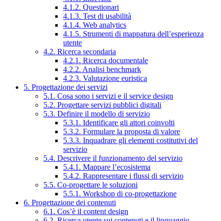
4.1.2. Questionari
4.1.3. Test di usabilità
4.1.4. Web analytics
4.1.5. Strumenti di mappatura dell’esperienza
utente
4.2. Ricerca secondaria
4.2.1. Ricerca documentale
4.2.2. Analisi benchmark
4.2.3. Valutazione euristica
5. Progettazione dei servizi
5.1. Cosa sono i servizi e il service design
5.2. Progettare servizi pubblici digitali
5.3. Definire il modello di servizio
5.3.1. Identificare gli attori coinvolti
5.3.2. Formulare la proposta di valore
5.3.3. Inquadrare gli elementi costitutivi del
servizio
5.4. Descrivere il funzionamento del servizio
5.4.1. Mappare l’ecosistema
5.4.2. Rappresentare i flussi di servizio
5.5. Co-progettare le soluzioni
5.5.1. Workshop di co-progettazione
6. Progettazione dei contenuti
6.1. Cos’è il content design
6.2. Ricerca utente sui contenuti e il linguaggio