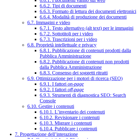
6.6.1. I documenti vanno sul web
6.6.2. Tipi di documenti
6.6.3. Formato di lettura dei documenti elettronici
6.6.4. Modalità di produzione dei documenti
6.7. Immagini e video
6.7.1. Testo alternativo (alt text) per le immagini
6.7.2. Sottotitoli per i video
6.7.3. Trascrizioni per i video
6.8. Proprietà intellettuale e privacy
6.8.1. Pubblicazione di contenuti prodotti dalla
Pubblica Amministrazione
6.8.2. Pubblicazione di contenuti non prodotti
dalla Pubblica Amministrazione
6.8.3. Consenso dei soggetti ritratti
6.9. Ottimizzazione per i motori di ricerca (SEO)
6.9.1. I fattori
on-page
6.9.2. I fattori
off-page
6.9.3. Strumenti di diagnostica SEO: Search
Console
6.10. Gestire i contenuti
6.10.1. L’inventario dei contenuti
6.10.2. Revisionare i contenuti
6.10.3. Migrare i contenuti
6.10.4. Pubblicare i contenuti
7. Progettazione dell’interazione