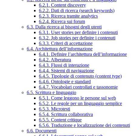
6.2.1. Content discovery
6.2.2. Dati di ricerca (search keywords)
6.2.3. Ricerca tramite analytics
6.2.4. Ricerca sui forum
6.3. Dalla ricerca ai bisogni degli utenti
6.3.1. User stories per definire i contenuti
6.3.2. Job stories per definire i contenuti
6.3.3. Criteri di accettazione
6.4. Architettura dell’informazione
6.4.1. Definire l’architettura dell’informazione
6.4.2. Alberatura
6.4.3. Flussi di interazione
6.4.4. Sistemi di navigazione
6.4.5. Tipologie di contenuto (content type)
6.4.6. Ontologie e standard
6.4.7. Vocabolari controllati e tassonomie
6.5. Scrittura e linguaggio
6.5.1. Come leggono le persone sul web
6.5.2. Le regole per un linguaggio semplice
6.5.3. Microtesti
6.5.4. Scrittura collaborativa
6.5.5. Content critique
6.5.6. Traduzione e localizzazione dei contenuti
6.6. Documenti