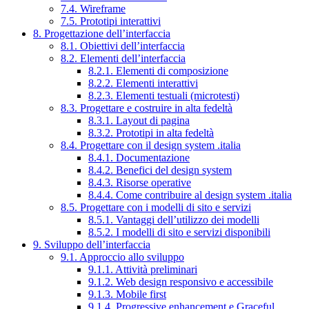
7.4. Wireframe
7.5. Prototipi interattivi
8. Progettazione dell’interfaccia
8.1. Obiettivi dell’interfaccia
8.2. Elementi dell’interfaccia
8.2.1. Elementi di composizione
8.2.2. Elementi interattivi
8.2.3. Elementi testuali (microtesti)
8.3. Progettare e costruire in alta fedeltà
8.3.1. Layout di pagina
8.3.2. Prototipi in alta fedeltà
8.4. Progettare con il design system .italia
8.4.1. Documentazione
8.4.2. Benefici del design system
8.4.3. Risorse operative
8.4.4. Come contribuire al design system .italia
8.5. Progettare con i modelli di sito e servizi
8.5.1. Vantaggi dell’utilizzo dei modelli
8.5.2. I modelli di sito e servizi disponibili
9. Sviluppo dell’interfaccia
9.1. Approccio allo sviluppo
9.1.1. Attività preliminari
9.1.2. Web design responsivo e accessibile
9.1.3. Mobile first
9.1.4. Progressive enhancement e Graceful