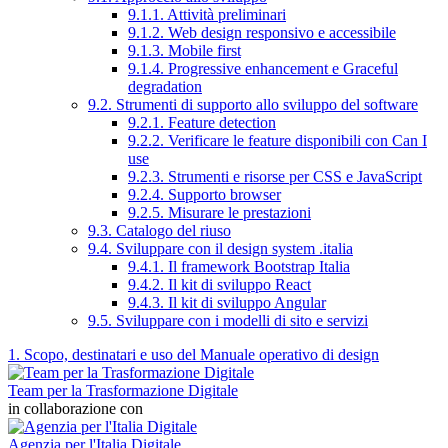
9.1.1. Attività preliminari
9.1.2. Web design responsivo e accessibile
9.1.3. Mobile first
9.1.4. Progressive enhancement e Graceful
degradation
9.2. Strumenti di supporto allo sviluppo del software
9.2.1. Feature detection
9.2.2. Verificare le feature disponibili con Can I
use
9.2.3. Strumenti e risorse per CSS e JavaScript
9.2.4. Supporto browser
9.2.5. Misurare le prestazioni
9.3. Catalogo del riuso
9.4. Sviluppare con il design system .italia
9.4.1. Il framework Bootstrap Italia
9.4.2. Il kit di sviluppo React
9.4.3. Il kit di sviluppo Angular
9.5. Sviluppare con i modelli di sito e servizi
1. Scopo, destinatari e uso del Manuale operativo di design
Team per la Trasformazione Digitale
in collaborazione con
Agenzia per l'Italia Digitale