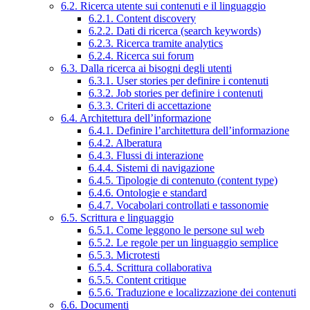
6.2. Ricerca utente sui contenuti e il linguaggio
6.2.1. Content discovery
6.2.2. Dati di ricerca (search keywords)
6.2.3. Ricerca tramite analytics
6.2.4. Ricerca sui forum
6.3. Dalla ricerca ai bisogni degli utenti
6.3.1. User stories per definire i contenuti
6.3.2. Job stories per definire i contenuti
6.3.3. Criteri di accettazione
6.4. Architettura dell’informazione
6.4.1. Definire l’architettura dell’informazione
6.4.2. Alberatura
6.4.3. Flussi di interazione
6.4.4. Sistemi di navigazione
6.4.5. Tipologie di contenuto (content type)
6.4.6. Ontologie e standard
6.4.7. Vocabolari controllati e tassonomie
6.5. Scrittura e linguaggio
6.5.1. Come leggono le persone sul web
6.5.2. Le regole per un linguaggio semplice
6.5.3. Microtesti
6.5.4. Scrittura collaborativa
6.5.5. Content critique
6.5.6. Traduzione e localizzazione dei contenuti
6.6. Documenti