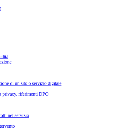
)
ilità
azione
ione di un sito o servizio digitale
va privacy, riferimenti DPO
olti nel servizio
ntervento