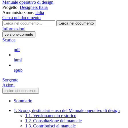
Manuale operativo di design
Progetto:
Designers Italia
Amministrazione:
italia
Cerca nel documento
Cerca nel documento
Informazioni
versione-corrente
Scarica
pdf
html
epub
Sorgente
Azioni
indice dei contenuti
Sommario
1. Scopo, destinatari e uso del Manuale operativo di design
1.1. Versionamento e storico
1.2. Consultazione del manuale
1.3. Contribuisci al manuale