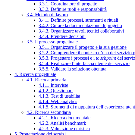
3.3.1. Coordinatore di progetto
3.3.2. Definire ruoli e responsabilità
3.4. Metodo di lavoro
3.4.1. Definire processi, strumenti e rituali
3.4.2. Curare la documentazione di progetto
3.4.3. Organizzare tavoli tecnici collaborativi
3.4.4. Prendere decisioni
3.5. Il processo progettuale
3.5.1. Organizzare il progetto e la sua gestione
3.5.2. Comprendere il contesto d’uso del servizio 
3.5.3. Progettare i processi e i
touchpoint
del servi
3.5.4. Realizzare l’interfaccia utente del servizio
3.5.5. Validare la soluzione ottenuta
4. Ricerca progettuale
4.1. Ricerca primaria
4.1.1. Interviste
4.1.2. Questionari
4.1.3. Test di usabilità
4.1.4. Web analytics
4.1.5. Strumenti di mappatura dell’esperienza uten
4.2. Ricerca secondaria
4.2.1. Ricerca documentale
4.2.2. Analisi benchmark
4.2.3. Valutazione euristica
5. Progettazione dei servizi