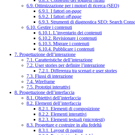
6.8.3. Consenso dei soggetti ritratti
6.9. Ottimizzazione per i motori di ricerca (SEO)
6.9.1. I fattori
on-page
6.9.2. I fattori
off-page
6.9.3. Strumenti di diagnostica SEO: Search Cons
6.10. Gestire i contenuti
6.10.1. L’inventario dei contenuti
6.10.2. Revisionare i contenuti
6.10.3. Migrare i contenuti
6.10.4. Pubblicare i contenuti
7. Progettazione dell’interazione
7.1. Caratteristiche dell’interazione
7.2. User stories per definire l’interazione
7.2.1. Differenza tra scenari e user stories
7.3. Flussi di interazione
7.4. Wireframe
7.5. Prototipi interattivi
8. Progettazione dell’interfaccia
8.1. Obiettivi dell’interfaccia
8.2. Elementi dell’interfaccia
8.2.1. Elementi di composizione
8.2.2. Elementi interattivi
8.2.3. Elementi testuali (microtesti)
8.3. Progettare e costruire in alta fedeltà
8.3.1. Layout di pagina