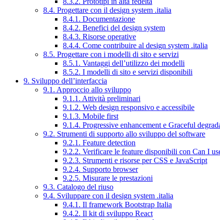
8.3.2. Prototipi in alta fedeltà
8.4. Progettare con il design system .italia
8.4.1. Documentazione
8.4.2. Benefici del design system
8.4.3. Risorse operative
8.4.4. Come contribuire al design system .italia
8.5. Progettare con i modelli di sito e servizi
8.5.1. Vantaggi dell’utilizzo dei modelli
8.5.2. I modelli di sito e servizi disponibili
9. Sviluppo dell’interfaccia
9.1. Approccio allo sviluppo
9.1.1. Attività preliminari
9.1.2. Web design responsivo e accessibile
9.1.3. Mobile first
9.1.4. Progressive enhancement e Graceful degrad
9.2. Strumenti di supporto allo sviluppo del software
9.2.1. Feature detection
9.2.2. Verificare le feature disponibili con Can I us
9.2.3. Strumenti e risorse per CSS e JavaScript
9.2.4. Supporto browser
9.2.5. Misurare le prestazioni
9.3. Catalogo del riuso
9.4. Sviluppare con il design system .italia
9.4.1. Il framework Bootstrap Italia
9.4.2. Il kit di sviluppo React