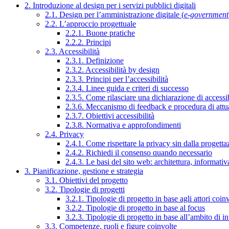
2. Introduzione al design per i servizi pubblici digitali
2.1. Design per l’amministrazione digitale (
e-government
2.2. L’approccio progettuale
2.2.1. Buone pratiche
2.2.2. Principi
2.3. Accessibilità
2.3.1. Definizione
2.3.2. Accessibilità by design
2.3.3. Principi per l’accessibilità
2.3.4. Linee guida e criteri di successo
2.3.5. Come rilasciare una dichiarazione di accessib
2.3.6. Meccanismo di feedback e procedura di attu
2.3.7. Obiettivi accessibilità
2.3.8. Normativa e approfondimenti
2.4. Privacy
2.4.1. Come rispettare la privacy sin dalla progettaz
2.4.2. Richiedi il consenso quando necessario
2.4.3. Le basi del sito web: architettura, informati
3. Pianificazione, gestione e strategia
3.1. Obiettivi del progetto
3.2. Tipologie di progetti
3.2.1. Tipologie di progetto in base agli attori coinv
3.2.2. Tipologie di progetto in base al focus
3.2.3. Tipologie di progetto in base all’ambito di i
3.3. Competenze, ruoli e figure coinvolte