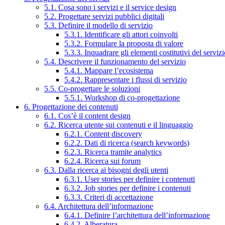
5.1. Cosa sono i servizi e il service design
5.2. Progettare servizi pubblici digitali
5.3. Definire il modello di servizio
5.3.1. Identificare gli attori coinvolti
5.3.2. Formulare la proposta di valore
5.3.3. Inquadrare gli elementi costitutivi del serviz
5.4. Descrivere il funzionamento del servizio
5.4.1. Mappare l’ecosistema
5.4.2. Rappresentare i flussi di servizio
5.5. Co-progettare le soluzioni
5.5.1. Workshop di co-progettazione
6. Progettazione dei contenuti
6.1. Cos’è il content design
6.2. Ricerca utente sui contenuti e il linguaggio
6.2.1. Content discovery
6.2.2. Dati di ricerca (search keywords)
6.2.3. Ricerca tramite analytics
6.2.4. Ricerca sui forum
6.3. Dalla ricerca ai bisogni degli utenti
6.3.1. User stories per definire i contenuti
6.3.2. Job stories per definire i contenuti
6.3.3. Criteri di accettazione
6.4. Architettura dell’informazione
6.4.1. Definire l’architettura dell’informazione
6.4.2. Alberatura