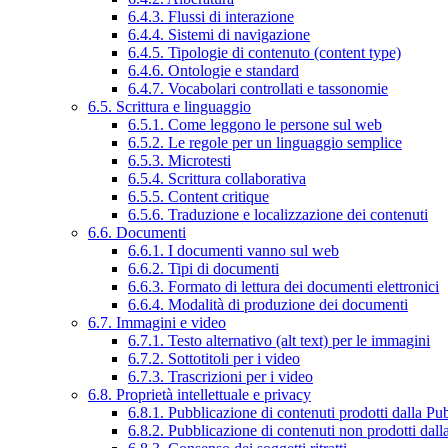
6.4.3. Flussi di interazione
6.4.4. Sistemi di navigazione
6.4.5. Tipologie di contenuto (content type)
6.4.6. Ontologie e standard
6.4.7. Vocabolari controllati e tassonomie
6.5. Scrittura e linguaggio
6.5.1. Come leggono le persone sul web
6.5.2. Le regole per un linguaggio semplice
6.5.3. Microtesti
6.5.4. Scrittura collaborativa
6.5.5. Content critique
6.5.6. Traduzione e localizzazione dei contenuti
6.6. Documenti
6.6.1. I documenti vanno sul web
6.6.2. Tipi di documenti
6.6.3. Formato di lettura dei documenti elettronici
6.6.4. Modalità di produzione dei documenti
6.7. Immagini e video
6.7.1. Testo alternativo (alt text) per le immagini
6.7.2. Sottotitoli per i video
6.7.3. Trascrizioni per i video
6.8. Proprietà intellettuale e privacy
6.8.1. Pubblicazione di contenuti prodotti dalla P
6.8.2. Pubblicazione di contenuti non prodotti dal