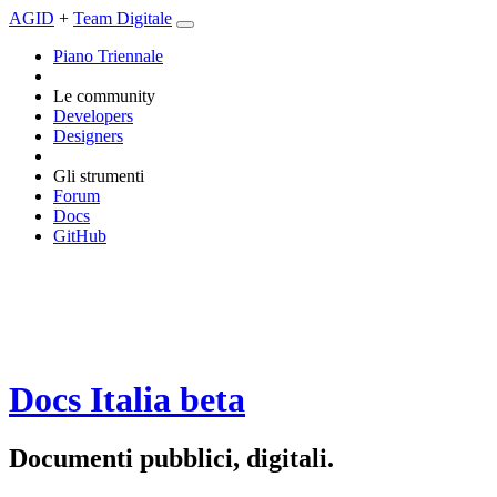
AGID
+
Team Digitale
Piano Triennale
Le community
Developers
Designers
Gli strumenti
Forum
Docs
GitHub
Docs Italia
beta
Documenti pubblici, digitali.