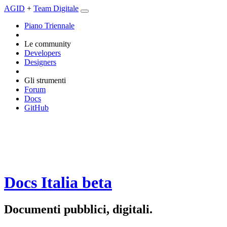
AGID
+
Team Digitale
Piano Triennale
Le community
Developers
Designers
Gli strumenti
Forum
Docs
GitHub
Docs Italia
beta
Documenti pubblici, digitali.