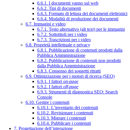
6.6.1. I documenti vanno sul web
6.6.2. Tipi di documenti
6.6.3. Formato di lettura dei documenti elettronici
6.6.4. Modalità di produzione dei documenti
6.7. Immagini e video
6.7.1. Testo alternativo (alt text) per le immagini
6.7.2. Sottotitoli per i video
6.7.3. Trascrizioni per i video
6.8. Proprietà intellettuale e privacy
6.8.1. Pubblicazione di contenuti prodotti dalla
Pubblica Amministrazione
6.8.2. Pubblicazione di contenuti non prodotti
dalla Pubblica Amministrazione
6.8.3. Consenso dei soggetti ritratti
6.9. Ottimizzazione per i motori di ricerca (SEO)
6.9.1. I fattori
on-page
6.9.2. I fattori
off-page
6.9.3. Strumenti di diagnostica SEO: Search
Console
6.10. Gestire i contenuti
6.10.1. L’inventario dei contenuti
6.10.2. Revisionare i contenuti
6.10.3. Migrare i contenuti
6.10.4. Pubblicare i contenuti
7. Progettazione dell’interazione