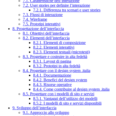
7.1. Caratteristiche dell’interazione
7.2. User stories per definire l’interazione
7.2.1. Differenza tra scenari e user stories
7.3. Flussi di interazione
7.4. Wireframe
7.5. Prototipi interattivi
8. Progettazione dell’interfaccia
8.1. Obiettivi dell’interfaccia
8.2. Elementi dell’interfaccia
8.2.1. Elementi di composizione
8.2.2. Elementi interattivi
8.2.3. Elementi testuali (microtesti)
8.3. Progettare e costruire in alta fedeltà
8.3.1. Layout di pagina
8.3.2. Prototipi in alta fedeltà
8.4. Progettare con il design system .italia
8.4.1. Documentazione
8.4.2. Benefici del design system
8.4.3. Risorse operative
8.4.4. Come contribuire al design system .italia
8.5. Progettare con i modelli di sito e servizi
8.5.1. Vantaggi dell’utilizzo dei modelli
8.5.2. I modelli di sito e servizi disponibili
9. Sviluppo dell’interfaccia
9.1. Approccio allo sviluppo