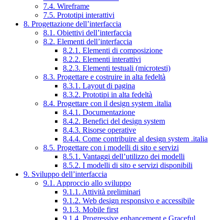
7.4. Wireframe
7.5. Prototipi interattivi
8. Progettazione dell’interfaccia
8.1. Obiettivi dell’interfaccia
8.2. Elementi dell’interfaccia
8.2.1. Elementi di composizione
8.2.2. Elementi interattivi
8.2.3. Elementi testuali (microtesti)
8.3. Progettare e costruire in alta fedeltà
8.3.1. Layout di pagina
8.3.2. Prototipi in alta fedeltà
8.4. Progettare con il design system .italia
8.4.1. Documentazione
8.4.2. Benefici del design system
8.4.3. Risorse operative
8.4.4. Come contribuire al design system .italia
8.5. Progettare con i modelli di sito e servizi
8.5.1. Vantaggi dell’utilizzo dei modelli
8.5.2. I modelli di sito e servizi disponibili
9. Sviluppo dell’interfaccia
9.1. Approccio allo sviluppo
9.1.1. Attività preliminari
9.1.2. Web design responsivo e accessibile
9.1.3. Mobile first
9.1.4. Progressive enhancement e Graceful