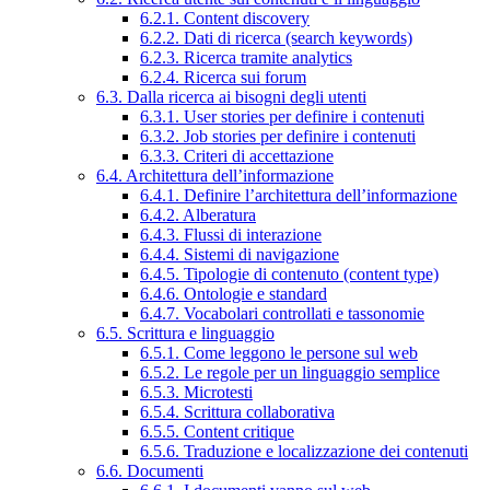
6.2.1. Content discovery
6.2.2. Dati di ricerca (search keywords)
6.2.3. Ricerca tramite analytics
6.2.4. Ricerca sui forum
6.3. Dalla ricerca ai bisogni degli utenti
6.3.1. User stories per definire i contenuti
6.3.2. Job stories per definire i contenuti
6.3.3. Criteri di accettazione
6.4. Architettura dell’informazione
6.4.1. Definire l’architettura dell’informazione
6.4.2. Alberatura
6.4.3. Flussi di interazione
6.4.4. Sistemi di navigazione
6.4.5. Tipologie di contenuto (content type)
6.4.6. Ontologie e standard
6.4.7. Vocabolari controllati e tassonomie
6.5. Scrittura e linguaggio
6.5.1. Come leggono le persone sul web
6.5.2. Le regole per un linguaggio semplice
6.5.3. Microtesti
6.5.4. Scrittura collaborativa
6.5.5. Content critique
6.5.6. Traduzione e localizzazione dei contenuti
6.6. Documenti