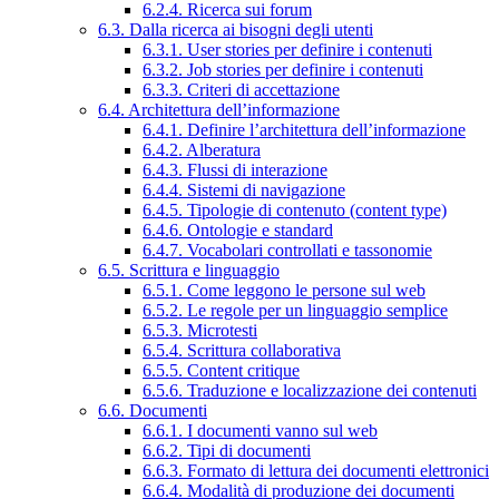
6.2.4. Ricerca sui forum
6.3. Dalla ricerca ai bisogni degli utenti
6.3.1. User stories per definire i contenuti
6.3.2. Job stories per definire i contenuti
6.3.3. Criteri di accettazione
6.4. Architettura dell’informazione
6.4.1. Definire l’architettura dell’informazione
6.4.2. Alberatura
6.4.3. Flussi di interazione
6.4.4. Sistemi di navigazione
6.4.5. Tipologie di contenuto (content type)
6.4.6. Ontologie e standard
6.4.7. Vocabolari controllati e tassonomie
6.5. Scrittura e linguaggio
6.5.1. Come leggono le persone sul web
6.5.2. Le regole per un linguaggio semplice
6.5.3. Microtesti
6.5.4. Scrittura collaborativa
6.5.5. Content critique
6.5.6. Traduzione e localizzazione dei contenuti
6.6. Documenti
6.6.1. I documenti vanno sul web
6.6.2. Tipi di documenti
6.6.3. Formato di lettura dei documenti elettronici
6.6.4. Modalità di produzione dei documenti