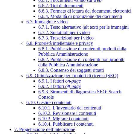
6.6.1. I documenti vanno sul web
6.6.2. Tipi di documenti
6.6.3. Formato di lettura dei documenti elettronici
6.6.4. Modalità di produzione dei documenti
6.7. Immagini e video
6.7.1. Testo alternativo (alt text) per le immagini
6.7.2. Sottotitoli per i video
6.7.3. Trascrizioni per i video
6.8. Proprietà intellettuale e privacy
6.8.1. Pubblicazione di contenuti prodotti dalla
Pubblica Amministrazione
6.8.2. Pubblicazione di contenuti non prodotti
dalla Pubblica Amministrazione
6.8.3. Consenso dei soggetti ritratti
6.9. Ottimizzazione per i motori di ricerca (SEO)
6.9.1. I fattori
on-page
6.9.2. I fattori
off-page
6.9.3. Strumenti di diagnostica SEO: Search
Console
6.10. Gestire i contenuti
6.10.1. L’inventario dei contenuti
6.10.2. Revisionare i contenuti
6.10.3. Migrare i contenuti
6.10.4. Pubblicare i contenuti
7. Progettazione dell’interazione