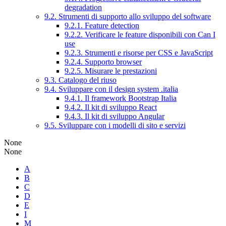
degradation
9.2. Strumenti di supporto allo sviluppo del software
9.2.1. Feature detection
9.2.2. Verificare le feature disponibili con Can I
use
9.2.3. Strumenti e risorse per CSS e JavaScript
9.2.4. Supporto browser
9.2.5. Misurare le prestazioni
9.3. Catalogo del riuso
9.4. Sviluppare con il design system .italia
9.4.1. Il framework Bootstrap Italia
9.4.2. Il kit di sviluppo React
9.4.3. Il kit di sviluppo Angular
9.5. Sviluppare con i modelli di sito e servizi
None
None
A
B
C
D
E
I
M