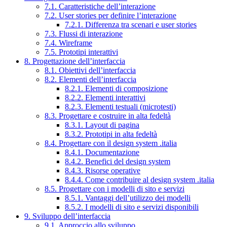
7.1. Caratteristiche dell’interazione
7.2. User stories per definire l’interazione
7.2.1. Differenza tra scenari e user stories
7.3. Flussi di interazione
7.4. Wireframe
7.5. Prototipi interattivi
8. Progettazione dell’interfaccia
8.1. Obiettivi dell’interfaccia
8.2. Elementi dell’interfaccia
8.2.1. Elementi di composizione
8.2.2. Elementi interattivi
8.2.3. Elementi testuali (microtesti)
8.3. Progettare e costruire in alta fedeltà
8.3.1. Layout di pagina
8.3.2. Prototipi in alta fedeltà
8.4. Progettare con il design system .italia
8.4.1. Documentazione
8.4.2. Benefici del design system
8.4.3. Risorse operative
8.4.4. Come contribuire al design system .italia
8.5. Progettare con i modelli di sito e servizi
8.5.1. Vantaggi dell’utilizzo dei modelli
8.5.2. I modelli di sito e servizi disponibili
9. Sviluppo dell’interfaccia
9.1. Approccio allo sviluppo