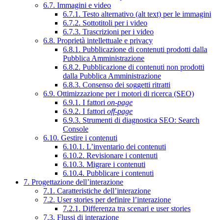
6.7. Immagini e video
6.7.1. Testo alternativo (alt text) per le immagini
6.7.2. Sottotitoli per i video
6.7.3. Trascrizioni per i video
6.8. Proprietà intellettuale e privacy
6.8.1. Pubblicazione di contenuti prodotti dalla
Pubblica Amministrazione
6.8.2. Pubblicazione di contenuti non prodotti
dalla Pubblica Amministrazione
6.8.3. Consenso dei soggetti ritratti
6.9. Ottimizzazione per i motori di ricerca (SEO)
6.9.1. I fattori
on-page
6.9.2. I fattori
off-page
6.9.3. Strumenti di diagnostica SEO: Search
Console
6.10. Gestire i contenuti
6.10.1. L’inventario dei contenuti
6.10.2. Revisionare i contenuti
6.10.3. Migrare i contenuti
6.10.4. Pubblicare i contenuti
7. Progettazione dell’interazione
7.1. Caratteristiche dell’interazione
7.2. User stories per definire l’interazione
7.2.1. Differenza tra scenari e user stories
7.3. Flussi di interazione