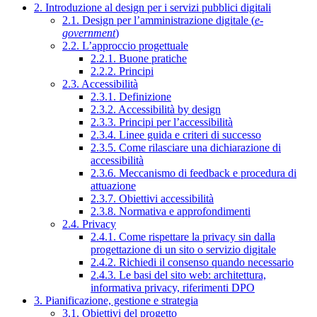
2. Introduzione al design per i servizi pubblici digitali
2.1. Design per l’amministrazione digitale (
e-
government
)
2.2. L’approccio progettuale
2.2.1. Buone pratiche
2.2.2. Principi
2.3. Accessibilità
2.3.1. Definizione
2.3.2. Accessibilità by design
2.3.3. Principi per l’accessibilità
2.3.4. Linee guida e criteri di successo
2.3.5. Come rilasciare una dichiarazione di
accessibilità
2.3.6. Meccanismo di feedback e procedura di
attuazione
2.3.7. Obiettivi accessibilità
2.3.8. Normativa e approfondimenti
2.4. Privacy
2.4.1. Come rispettare la privacy sin dalla
progettazione di un sito o servizio digitale
2.4.2. Richiedi il consenso quando necessario
2.4.3. Le basi del sito web: architettura,
informativa privacy, riferimenti DPO
3. Pianificazione, gestione e strategia
3.1. Obiettivi del progetto