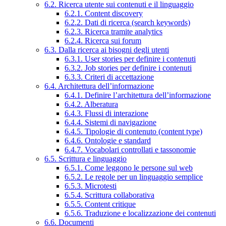
6.2. Ricerca utente sui contenuti e il linguaggio
6.2.1. Content discovery
6.2.2. Dati di ricerca (search keywords)
6.2.3. Ricerca tramite analytics
6.2.4. Ricerca sui forum
6.3. Dalla ricerca ai bisogni degli utenti
6.3.1. User stories per definire i contenuti
6.3.2. Job stories per definire i contenuti
6.3.3. Criteri di accettazione
6.4. Architettura dell’informazione
6.4.1. Definire l’architettura dell’informazione
6.4.2. Alberatura
6.4.3. Flussi di interazione
6.4.4. Sistemi di navigazione
6.4.5. Tipologie di contenuto (content type)
6.4.6. Ontologie e standard
6.4.7. Vocabolari controllati e tassonomie
6.5. Scrittura e linguaggio
6.5.1. Come leggono le persone sul web
6.5.2. Le regole per un linguaggio semplice
6.5.3. Microtesti
6.5.4. Scrittura collaborativa
6.5.5. Content critique
6.5.6. Traduzione e localizzazione dei contenuti
6.6. Documenti