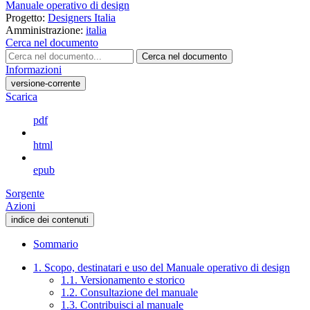
Manuale operativo di design
Progetto:
Designers Italia
Amministrazione:
italia
Cerca nel documento
Cerca nel documento
Informazioni
versione-corrente
Scarica
pdf
html
epub
Sorgente
Azioni
indice dei contenuti
Sommario
1. Scopo, destinatari e uso del Manuale operativo di design
1.1. Versionamento e storico
1.2. Consultazione del manuale
1.3. Contribuisci al manuale