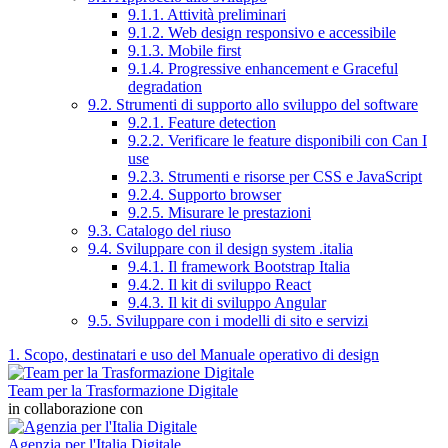
9.1.1. Attività preliminari
9.1.2. Web design responsivo e accessibile
9.1.3. Mobile first
9.1.4. Progressive enhancement e Graceful
degradation
9.2. Strumenti di supporto allo sviluppo del software
9.2.1. Feature detection
9.2.2. Verificare le feature disponibili con Can I
use
9.2.3. Strumenti e risorse per CSS e JavaScript
9.2.4. Supporto browser
9.2.5. Misurare le prestazioni
9.3. Catalogo del riuso
9.4. Sviluppare con il design system .italia
9.4.1. Il framework Bootstrap Italia
9.4.2. Il kit di sviluppo React
9.4.3. Il kit di sviluppo Angular
9.5. Sviluppare con i modelli di sito e servizi
1. Scopo, destinatari e uso del Manuale operativo di design
Team per la Trasformazione Digitale
in collaborazione con
Agenzia per l'Italia Digitale