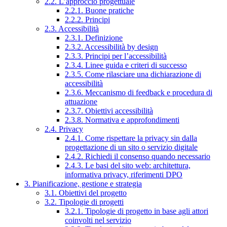
2.2. L’approccio progettuale
2.2.1. Buone pratiche
2.2.2. Principi
2.3. Accessibilità
2.3.1. Definizione
2.3.2. Accessibilità by design
2.3.3. Principi per l’accessibilità
2.3.4. Linee guida e criteri di successo
2.3.5. Come rilasciare una dichiarazione di
accessibilità
2.3.6. Meccanismo di feedback e procedura di
attuazione
2.3.7. Obiettivi accessibilità
2.3.8. Normativa e approfondimenti
2.4. Privacy
2.4.1. Come rispettare la privacy sin dalla
progettazione di un sito o servizio digitale
2.4.2. Richiedi il consenso quando necessario
2.4.3. Le basi del sito web: architettura,
informativa privacy, riferimenti DPO
3. Pianificazione, gestione e strategia
3.1. Obiettivi del progetto
3.2. Tipologie di progetti
3.2.1. Tipologie di progetto in base agli attori
coinvolti nel servizio