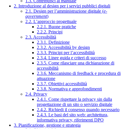
1.3. Contribuisci al manuale
2. Introduzione al design per i servizi pubblici digitali
2.1. Design per l’amministrazione digitale (
e-
government
)
2.2. L’approccio progettuale
2.2.1. Buone pratiche
2.2.2. Principi
2.3. Accessibilità
2.3.1. Definizione
2.3.2. Accessibilità by design
2.3.3. Principi per l’accessibilità
2.3.4. Linee guida e criteri di successo
2.3.5. Come rilasciare una dichiarazione di
accessibilità
2.3.6. Meccanismo di feedback e procedura di
attuazione
2.3.7. Obiettivi accessibilità
2.3.8. Normativa e approfondimenti
2.4. Privacy
2.4.1. Come rispettare la privacy sin dalla
progettazione di un sito o servizio digitale
2.4.2. Richiedi il consenso quando necessario
2.4.3. Le basi del sito web: architettura,
informativa privacy, riferimenti DPO
3. Pianificazione, gestione e strategia