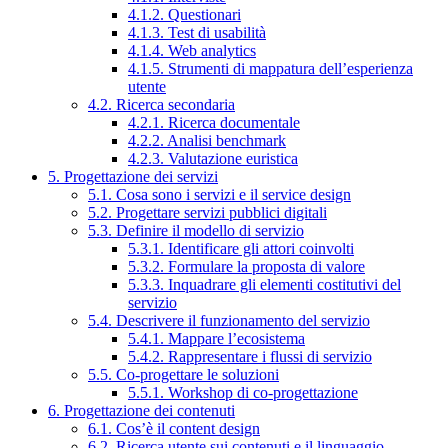
4.1.2. Questionari
4.1.3. Test di usabilità
4.1.4. Web analytics
4.1.5. Strumenti di mappatura dell’esperienza
utente
4.2. Ricerca secondaria
4.2.1. Ricerca documentale
4.2.2. Analisi benchmark
4.2.3. Valutazione euristica
5. Progettazione dei servizi
5.1. Cosa sono i servizi e il service design
5.2. Progettare servizi pubblici digitali
5.3. Definire il modello di servizio
5.3.1. Identificare gli attori coinvolti
5.3.2. Formulare la proposta di valore
5.3.3. Inquadrare gli elementi costitutivi del
servizio
5.4. Descrivere il funzionamento del servizio
5.4.1. Mappare l’ecosistema
5.4.2. Rappresentare i flussi di servizio
5.5. Co-progettare le soluzioni
5.5.1. Workshop di co-progettazione
6. Progettazione dei contenuti
6.1. Cos’è il content design
6.2. Ricerca utente sui contenuti e il linguaggio