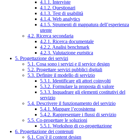
4.1.1. Interviste
4.1.2. Questionari
4.1.3. Test di usabilità
4.1.4. Web analytics
4.1.5. Strumenti di mappatura dell’esperienza
utente
4.2. Ricerca secondaria
4.2.1. Ricerca documentale
4.2.2. Analisi benchmark
4.2.3. Valutazione euristica
5. Progettazione dei servizi
5.1. Cosa sono i servizi e il service design
5.2. Progettare servizi pubblici digitali
5.3. Definire il modello di servizio
5.3.1. Identificare gli attori coinvolti
5.3.2. Formulare la proposta di valore
5.3.3. Inquadrare gli elementi costitutivi del
servizio
5.4. Descrivere il funzionamento del servizio
5.4.1. Mappare l’ecosistema
5.4.2. Rappresentare i flussi di servizio
5.5. Co-progettare le soluzioni
5.5.1. Workshop di co-progettazione
6. Progettazione dei contenuti
6.1. Cos’è il content design