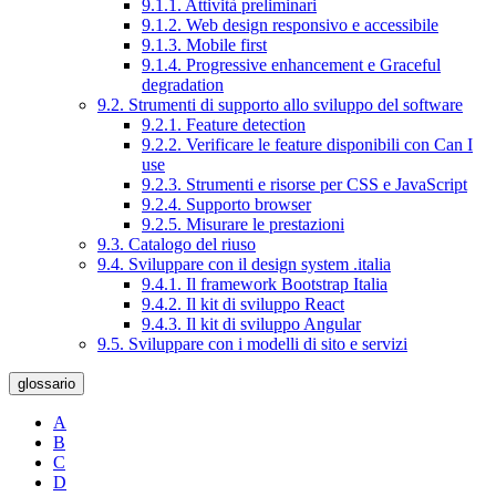
9.1.1. Attività preliminari
9.1.2. Web design responsivo e accessibile
9.1.3. Mobile first
9.1.4. Progressive enhancement e Graceful
degradation
9.2. Strumenti di supporto allo sviluppo del software
9.2.1. Feature detection
9.2.2. Verificare le feature disponibili con Can I
use
9.2.3. Strumenti e risorse per CSS e JavaScript
9.2.4. Supporto browser
9.2.5. Misurare le prestazioni
9.3. Catalogo del riuso
9.4. Sviluppare con il design system .italia
9.4.1. Il framework Bootstrap Italia
9.4.2. Il kit di sviluppo React
9.4.3. Il kit di sviluppo Angular
9.5. Sviluppare con i modelli di sito e servizi
glossario
A
B
C
D