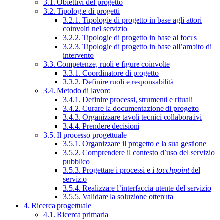
3.1. Obiettivi del progetto
3.2. Tipologie di progetti
3.2.1. Tipologie di progetto in base agli attori
coinvolti nel servizio
3.2.2. Tipologie di progetto in base al focus
3.2.3. Tipologie di progetto in base all’ambito di
intervento
3.3. Competenze, ruoli e figure coinvolte
3.3.1. Coordinatore di progetto
3.3.2. Definire ruoli e responsabilità
3.4. Metodo di lavoro
3.4.1. Definire processi, strumenti e rituali
3.4.2. Curare la documentazione di progetto
3.4.3. Organizzare tavoli tecnici collaborativi
3.4.4. Prendere decisioni
3.5. Il processo progettuale
3.5.1. Organizzare il progetto e la sua gestione
3.5.2. Comprendere il contesto d’uso del servizio
pubblico
3.5.3. Progettare i processi e i
touchpoint
del
servizio
3.5.4. Realizzare l’interfaccia utente del servizio
3.5.5. Validare la soluzione ottenuta
4. Ricerca progettuale
4.1. Ricerca primaria