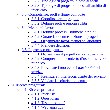
3.2.2. Tipologie di progetto in base al focus
3.2.3. Tipologie di progetto in base all’ambito di
intervento
3.3. Competenze, ruoli e figure coinvolte
3.3.1. Coordinatore di progetto
3.3.2. Definire ruoli e responsabilità
3.4. Metodo di lavoro
3.4.1. Definire processi, strumenti e rituali
3.4.2. Curare la documentazione di progetto
3.4.3. Organizzare tavoli tecnici collaborativi
3.4.4. Prendere decisioni
3.5. Il processo progettuale
3.5.1. Organizzare il progetto e la sua gestione
3.5.2. Comprendere il contesto d’uso del servizio
pubblico
3.5.3. Progettare i processi e i
touchpoint
del
servizio
3.5.4. Realizzare l’interfaccia utente del servizio
3.5.5. Validare la soluzione ottenuta
4. Ricerca progettuale
4.1. Ricerca primaria
4.1.1. Interviste
4.1.2. Questionari
4.1.3. Test di usabilità
4.1.4. Web analytics