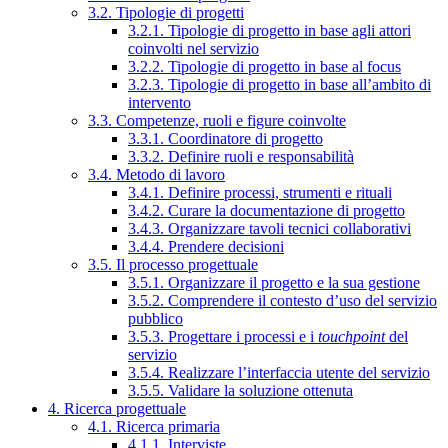
3.2. Tipologie di progetti
3.2.1. Tipologie di progetto in base agli attori
coinvolti nel servizio
3.2.2. Tipologie di progetto in base al focus
3.2.3. Tipologie di progetto in base all’ambito di
intervento
3.3. Competenze, ruoli e figure coinvolte
3.3.1. Coordinatore di progetto
3.3.2. Definire ruoli e responsabilità
3.4. Metodo di lavoro
3.4.1. Definire processi, strumenti e rituali
3.4.2. Curare la documentazione di progetto
3.4.3. Organizzare tavoli tecnici collaborativi
3.4.4. Prendere decisioni
3.5. Il processo progettuale
3.5.1. Organizzare il progetto e la sua gestione
3.5.2. Comprendere il contesto d’uso del servizio
pubblico
3.5.3. Progettare i processi e i
touchpoint
del
servizio
3.5.4. Realizzare l’interfaccia utente del servizio
3.5.5. Validare la soluzione ottenuta
4. Ricerca progettuale
4.1. Ricerca primaria
4.1.1. Interviste