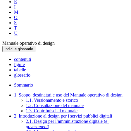
E
I
M
O
S
T
U
Manuale operativo di design
indici e glossario
contenuti
figure
tabelle
glossario
Sommario
1. Scopo, destinatari e uso del Manuale operativo di design
1.1. Versionamento e storico
1.2. Consultazione del manuale
1.3. Contribuisci al manuale
2. Introduzione al design per i servizi pubblici digitali
2.1. Design per l’amministrazione digitale (
e-
government
)