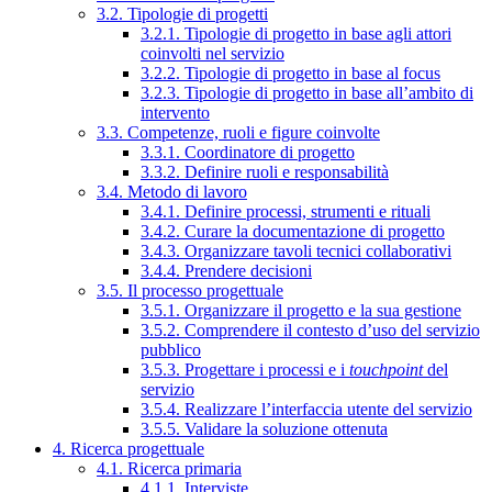
3.2. Tipologie di progetti
3.2.1. Tipologie di progetto in base agli attori
coinvolti nel servizio
3.2.2. Tipologie di progetto in base al focus
3.2.3. Tipologie di progetto in base all’ambito di
intervento
3.3. Competenze, ruoli e figure coinvolte
3.3.1. Coordinatore di progetto
3.3.2. Definire ruoli e responsabilità
3.4. Metodo di lavoro
3.4.1. Definire processi, strumenti e rituali
3.4.2. Curare la documentazione di progetto
3.4.3. Organizzare tavoli tecnici collaborativi
3.4.4. Prendere decisioni
3.5. Il processo progettuale
3.5.1. Organizzare il progetto e la sua gestione
3.5.2. Comprendere il contesto d’uso del servizio
pubblico
3.5.3. Progettare i processi e i
touchpoint
del
servizio
3.5.4. Realizzare l’interfaccia utente del servizio
3.5.5. Validare la soluzione ottenuta
4. Ricerca progettuale
4.1. Ricerca primaria
4.1.1. Interviste