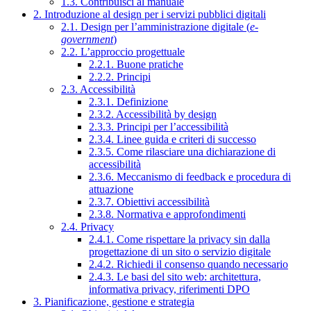
1.3. Contribuisci al manuale
2. Introduzione al design per i servizi pubblici digitali
2.1. Design per l’amministrazione digitale (
e-
government
)
2.2. L’approccio progettuale
2.2.1. Buone pratiche
2.2.2. Principi
2.3. Accessibilità
2.3.1. Definizione
2.3.2. Accessibilità by design
2.3.3. Principi per l’accessibilità
2.3.4. Linee guida e criteri di successo
2.3.5. Come rilasciare una dichiarazione di
accessibilità
2.3.6. Meccanismo di feedback e procedura di
attuazione
2.3.7. Obiettivi accessibilità
2.3.8. Normativa e approfondimenti
2.4. Privacy
2.4.1. Come rispettare la privacy sin dalla
progettazione di un sito o servizio digitale
2.4.2. Richiedi il consenso quando necessario
2.4.3. Le basi del sito web: architettura,
informativa privacy, riferimenti DPO
3. Pianificazione, gestione e strategia