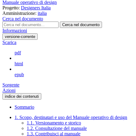
Manuale operativo di design
Progetto:
Designers Italia
Amministrazione:
italia
Cerca nel documento
Cerca nel documento
Informazioni
versione-corrente
Scarica
pdf
html
epub
Sorgente
Azioni
indice dei contenuti
Sommario
1. Scopo, destinatari e uso del Manuale operativo di design
1.1. Versionamento e storico
1.2. Consultazione del manuale
1.3. Contribuisci al manuale