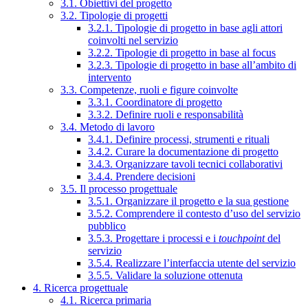
3.1. Obiettivi del progetto
3.2. Tipologie di progetti
3.2.1. Tipologie di progetto in base agli attori
coinvolti nel servizio
3.2.2. Tipologie di progetto in base al focus
3.2.3. Tipologie di progetto in base all’ambito di
intervento
3.3. Competenze, ruoli e figure coinvolte
3.3.1. Coordinatore di progetto
3.3.2. Definire ruoli e responsabilità
3.4. Metodo di lavoro
3.4.1. Definire processi, strumenti e rituali
3.4.2. Curare la documentazione di progetto
3.4.3. Organizzare tavoli tecnici collaborativi
3.4.4. Prendere decisioni
3.5. Il processo progettuale
3.5.1. Organizzare il progetto e la sua gestione
3.5.2. Comprendere il contesto d’uso del servizio
pubblico
3.5.3. Progettare i processi e i
touchpoint
del
servizio
3.5.4. Realizzare l’interfaccia utente del servizio
3.5.5. Validare la soluzione ottenuta
4. Ricerca progettuale
4.1. Ricerca primaria