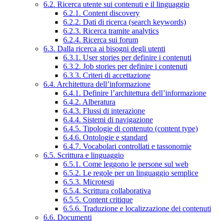
6.2. Ricerca utente sui contenuti e il linguaggio
6.2.1. Content discovery
6.2.2. Dati di ricerca (search keywords)
6.2.3. Ricerca tramite analytics
6.2.4. Ricerca sui forum
6.3. Dalla ricerca ai bisogni degli utenti
6.3.1. User stories per definire i contenuti
6.3.2. Job stories per definire i contenuti
6.3.3. Criteri di accettazione
6.4. Architettura dell’informazione
6.4.1. Definire l’architettura dell’informazione
6.4.2. Alberatura
6.4.3. Flussi di interazione
6.4.4. Sistemi di navigazione
6.4.5. Tipologie di contenuto (content type)
6.4.6. Ontologie e standard
6.4.7. Vocabolari controllati e tassonomie
6.5. Scrittura e linguaggio
6.5.1. Come leggono le persone sul web
6.5.2. Le regole per un linguaggio semplice
6.5.3. Microtesti
6.5.4. Scrittura collaborativa
6.5.5. Content critique
6.5.6. Traduzione e localizzazione dei contenuti
6.6. Documenti