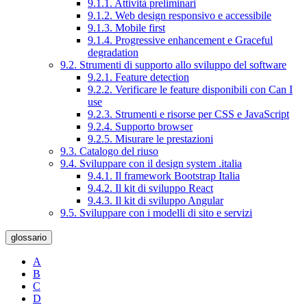
9.1.1. Attività preliminari
9.1.2. Web design responsivo e accessibile
9.1.3. Mobile first
9.1.4. Progressive enhancement e Graceful
degradation
9.2. Strumenti di supporto allo sviluppo del software
9.2.1. Feature detection
9.2.2. Verificare le feature disponibili con Can I
use
9.2.3. Strumenti e risorse per CSS e JavaScript
9.2.4. Supporto browser
9.2.5. Misurare le prestazioni
9.3. Catalogo del riuso
9.4. Sviluppare con il design system .italia
9.4.1. Il framework Bootstrap Italia
9.4.2. Il kit di sviluppo React
9.4.3. Il kit di sviluppo Angular
9.5. Sviluppare con i modelli di sito e servizi
glossario
A
B
C
D