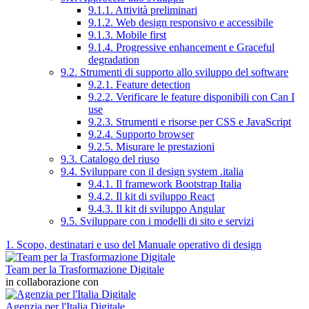
9.1.1. Attività preliminari
9.1.2. Web design responsivo e accessibile
9.1.3. Mobile first
9.1.4. Progressive enhancement e Graceful
degradation
9.2. Strumenti di supporto allo sviluppo del software
9.2.1. Feature detection
9.2.2. Verificare le feature disponibili con Can I
use
9.2.3. Strumenti e risorse per CSS e JavaScript
9.2.4. Supporto browser
9.2.5. Misurare le prestazioni
9.3. Catalogo del riuso
9.4. Sviluppare con il design system .italia
9.4.1. Il framework Bootstrap Italia
9.4.2. Il kit di sviluppo React
9.4.3. Il kit di sviluppo Angular
9.5. Sviluppare con i modelli di sito e servizi
1. Scopo, destinatari e uso del Manuale operativo di design
Team per la Trasformazione Digitale
in collaborazione con
Agenzia per l'Italia Digitale