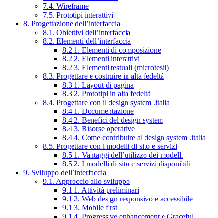
7.4. Wireframe
7.5. Prototipi interattivi
8. Progettazione dell’interfaccia
8.1. Obiettivi dell’interfaccia
8.2. Elementi dell’interfaccia
8.2.1. Elementi di composizione
8.2.2. Elementi interattivi
8.2.3. Elementi testuali (microtesti)
8.3. Progettare e costruire in alta fedeltà
8.3.1. Layout di pagina
8.3.2. Prototipi in alta fedeltà
8.4. Progettare con il design system .italia
8.4.1. Documentazione
8.4.2. Benefici del design system
8.4.3. Risorse operative
8.4.4. Come contribuire al design system .italia
8.5. Progettare con i modelli di sito e servizi
8.5.1. Vantaggi dell’utilizzo dei modelli
8.5.2. I modelli di sito e servizi disponibili
9. Sviluppo dell’interfaccia
9.1. Approccio allo sviluppo
9.1.1. Attività preliminari
9.1.2. Web design responsivo e accessibile
9.1.3. Mobile first
9.1.4. Progressive enhancement e Graceful