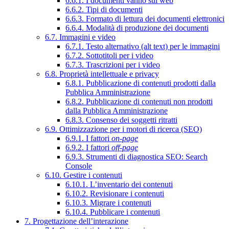
6.6.1. I documenti vanno sul web
6.6.2. Tipi di documenti
6.6.3. Formato di lettura dei documenti elettronici
6.6.4. Modalità di produzione dei documenti
6.7. Immagini e video
6.7.1. Testo alternativo (alt text) per le immagini
6.7.2. Sottotitoli per i video
6.7.3. Trascrizioni per i video
6.8. Proprietà intellettuale e privacy
6.8.1. Pubblicazione di contenuti prodotti dalla
Pubblica Amministrazione
6.8.2. Pubblicazione di contenuti non prodotti
dalla Pubblica Amministrazione
6.8.3. Consenso dei soggetti ritratti
6.9. Ottimizzazione per i motori di ricerca (SEO)
6.9.1. I fattori
on-page
6.9.2. I fattori
off-page
6.9.3. Strumenti di diagnostica SEO: Search
Console
6.10. Gestire i contenuti
6.10.1. L’inventario dei contenuti
6.10.2. Revisionare i contenuti
6.10.3. Migrare i contenuti
6.10.4. Pubblicare i contenuti
7. Progettazione dell’interazione