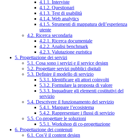
4.1.1. Interviste
4.1.2. Questionari
4.1.3. Test di usabilità
4.1.4. Web analytics
4.1.5. Strumenti di mappatura dell’esperienza
utente
4.2. Ricerca secondaria
4.2.1. Ricerca documentale
4.2.2. Analisi benchmark
4.2.3. Valutazione euristica
5. Progettazione dei servizi
5.1. Cosa sono i servizi e il service design
5.2. Progettare servizi pubblici digitali
5.3. Definire il modello di servizio
5.3.1. Identificare gli attori coinvolti
5.3.2. Formulare la proposta di valore
5.3.3. Inquadrare gli elementi costitutivi del
servizio
5.4. Descrivere il funzionamento del servizio
5.4.1. Mappare l’ecosistema
5.4.2. Rappresentare i flussi di servizio
5.5. Co-progettare le soluzioni
5.5.1. Workshop di co-progettazione
6. Progettazione dei contenuti
6.1. Cos’è il content design