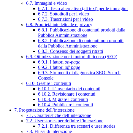
6.7. Immagini e video
6.7.1. Testo alternativo (alt text) per le immagini
6.7.2. Sottotitoli per i video
6.7.3. Trascrizioni per i video
6.8. Proprietà intellettuale e privacy
6.8.1. Pubblicazione di contenuti prodotti dalla
Pubblica Amministrazione
6.8.2. Pubblicazione di contenuti non prodotti
dalla Pubblica Amministrazione
6.8.3. Consenso dei soggetti ritratti
6.9. Ottimizzazione per i motori di ricerca (SEO)
6.9.1. I fattori
on-page
6.9.2. I fattori
off-page
6.9.3. Strumenti di diagnostica SEO: Search
Console
6.10. Gestire i contenuti
6.10.1. L’inventario dei contenuti
6.10.2. Revisionare i contenuti
6.10.3. Migrare i contenuti
6.10.4. Pubblicare i contenuti
7. Progettazione dell’interazione
7.1. Caratteristiche dell’interazione
7.2. User stories per definire l’interazione
7.2.1. Differenza tra scenari e user stories
7.3. Flussi di interazione