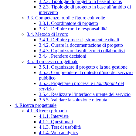
3.2.2. Tipologie di progetto in base al focus
3.2.3. Tipologie di progetto in base all’ambito di
intervento
3.3. Competenze, ruoli e figure coinvolte
3.3.1. Coordinatore di progetto
3.3.2. Definire ruoli e responsabilità
3.4. Metodo di lavoro
3.4.1. Definire processi, strumenti e rituali
3.4.2. Curare la documentazione di progetto
3.4.3. Organizzare tavoli tecnici collaborativi
3.4.4. Prendere decisioni
3.5. Il processo progettuale
3.5.1. Organizzare il progetto e la sua gestione
3.5.2. Comprendere il contesto d’uso del servizio
pubblico
3.5.3. Progettare i processi e i
touchpoint
del
servizio
3.5.4. Realizzare l’interfaccia utente del servizio
3.5.5. Validare la soluzione ottenuta
4. Ricerca progettuale
4.1. Ricerca primaria
4.1.1. Interviste
4.1.2. Questionari
4.1.3. Test di usabilità
4.1.4. Web analytics