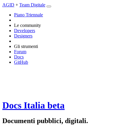
AGID
+
Team Digitale
Piano Triennale
Le community
Developers
Designers
Gli strumenti
Forum
Docs
GitHub
Docs Italia
beta
Documenti pubblici, digitali.