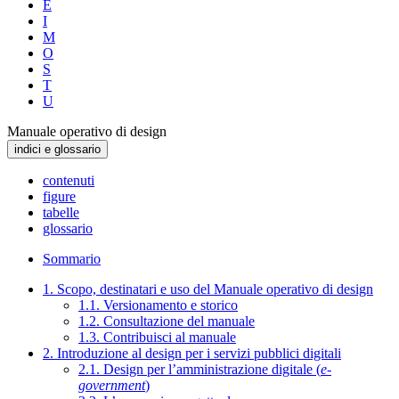
E
I
M
O
S
T
U
Manuale operativo di design
indici e glossario
contenuti
figure
tabelle
glossario
Sommario
1. Scopo, destinatari e uso del Manuale operativo di design
1.1. Versionamento e storico
1.2. Consultazione del manuale
1.3. Contribuisci al manuale
2. Introduzione al design per i servizi pubblici digitali
2.1. Design per l’amministrazione digitale (
e-
government
)