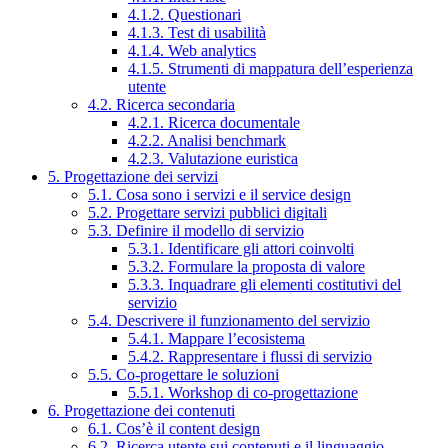
4.1.2. Questionari
4.1.3. Test di usabilità
4.1.4. Web analytics
4.1.5. Strumenti di mappatura dell’esperienza
utente
4.2. Ricerca secondaria
4.2.1. Ricerca documentale
4.2.2. Analisi benchmark
4.2.3. Valutazione euristica
5. Progettazione dei servizi
5.1. Cosa sono i servizi e il service design
5.2. Progettare servizi pubblici digitali
5.3. Definire il modello di servizio
5.3.1. Identificare gli attori coinvolti
5.3.2. Formulare la proposta di valore
5.3.3. Inquadrare gli elementi costitutivi del
servizio
5.4. Descrivere il funzionamento del servizio
5.4.1. Mappare l’ecosistema
5.4.2. Rappresentare i flussi di servizio
5.5. Co-progettare le soluzioni
5.5.1. Workshop di co-progettazione
6. Progettazione dei contenuti
6.1. Cos’è il content design
6.2. Ricerca utente sui contenuti e il linguaggio