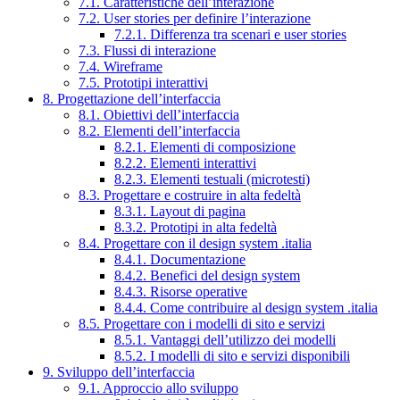
7.1. Caratteristiche dell’interazione
7.2. User stories per definire l’interazione
7.2.1. Differenza tra scenari e user stories
7.3. Flussi di interazione
7.4. Wireframe
7.5. Prototipi interattivi
8. Progettazione dell’interfaccia
8.1. Obiettivi dell’interfaccia
8.2. Elementi dell’interfaccia
8.2.1. Elementi di composizione
8.2.2. Elementi interattivi
8.2.3. Elementi testuali (microtesti)
8.3. Progettare e costruire in alta fedeltà
8.3.1. Layout di pagina
8.3.2. Prototipi in alta fedeltà
8.4. Progettare con il design system .italia
8.4.1. Documentazione
8.4.2. Benefici del design system
8.4.3. Risorse operative
8.4.4. Come contribuire al design system .italia
8.5. Progettare con i modelli di sito e servizi
8.5.1. Vantaggi dell’utilizzo dei modelli
8.5.2. I modelli di sito e servizi disponibili
9. Sviluppo dell’interfaccia
9.1. Approccio allo sviluppo