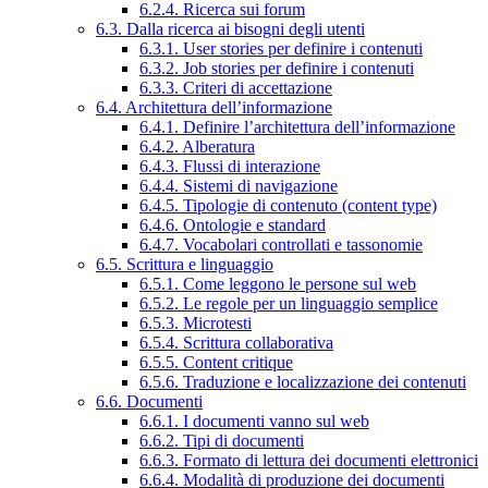
6.2.4. Ricerca sui forum
6.3. Dalla ricerca ai bisogni degli utenti
6.3.1. User stories per definire i contenuti
6.3.2. Job stories per definire i contenuti
6.3.3. Criteri di accettazione
6.4. Architettura dell’informazione
6.4.1. Definire l’architettura dell’informazione
6.4.2. Alberatura
6.4.3. Flussi di interazione
6.4.4. Sistemi di navigazione
6.4.5. Tipologie di contenuto (content type)
6.4.6. Ontologie e standard
6.4.7. Vocabolari controllati e tassonomie
6.5. Scrittura e linguaggio
6.5.1. Come leggono le persone sul web
6.5.2. Le regole per un linguaggio semplice
6.5.3. Microtesti
6.5.4. Scrittura collaborativa
6.5.5. Content critique
6.5.6. Traduzione e localizzazione dei contenuti
6.6. Documenti
6.6.1. I documenti vanno sul web
6.6.2. Tipi di documenti
6.6.3. Formato di lettura dei documenti elettronici
6.6.4. Modalità di produzione dei documenti