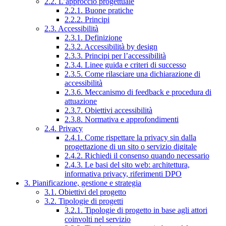
2.2. L’approccio progettuale
2.2.1. Buone pratiche
2.2.2. Principi
2.3. Accessibilità
2.3.1. Definizione
2.3.2. Accessibilità by design
2.3.3. Principi per l’accessibilità
2.3.4. Linee guida e criteri di successo
2.3.5. Come rilasciare una dichiarazione di
accessibilità
2.3.6. Meccanismo di feedback e procedura di
attuazione
2.3.7. Obiettivi accessibilità
2.3.8. Normativa e approfondimenti
2.4. Privacy
2.4.1. Come rispettare la privacy sin dalla
progettazione di un sito o servizio digitale
2.4.2. Richiedi il consenso quando necessario
2.4.3. Le basi del sito web: architettura,
informativa privacy, riferimenti DPO
3. Pianificazione, gestione e strategia
3.1. Obiettivi del progetto
3.2. Tipologie di progetti
3.2.1. Tipologie di progetto in base agli attori
coinvolti nel servizio