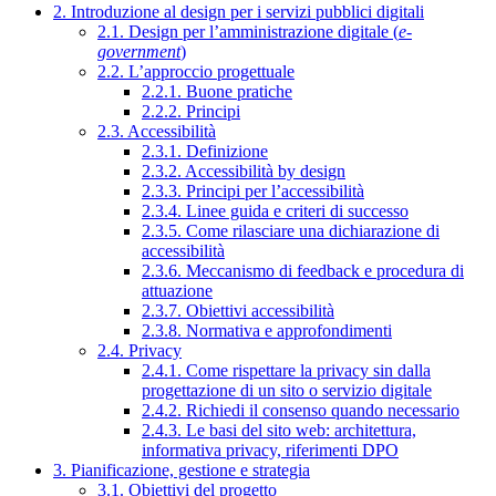
2. Introduzione al design per i servizi pubblici digitali
2.1. Design per l’amministrazione digitale (
e-
government
)
2.2. L’approccio progettuale
2.2.1. Buone pratiche
2.2.2. Principi
2.3. Accessibilità
2.3.1. Definizione
2.3.2. Accessibilità by design
2.3.3. Principi per l’accessibilità
2.3.4. Linee guida e criteri di successo
2.3.5. Come rilasciare una dichiarazione di
accessibilità
2.3.6. Meccanismo di feedback e procedura di
attuazione
2.3.7. Obiettivi accessibilità
2.3.8. Normativa e approfondimenti
2.4. Privacy
2.4.1. Come rispettare la privacy sin dalla
progettazione di un sito o servizio digitale
2.4.2. Richiedi il consenso quando necessario
2.4.3. Le basi del sito web: architettura,
informativa privacy, riferimenti DPO
3. Pianificazione, gestione e strategia
3.1. Obiettivi del progetto