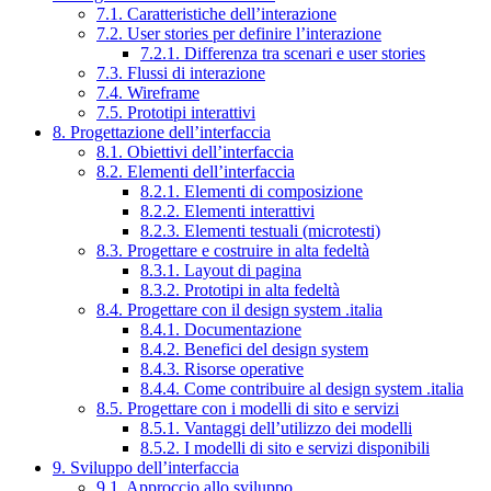
7.1. Caratteristiche dell’interazione
7.2. User stories per definire l’interazione
7.2.1. Differenza tra scenari e user stories
7.3. Flussi di interazione
7.4. Wireframe
7.5. Prototipi interattivi
8. Progettazione dell’interfaccia
8.1. Obiettivi dell’interfaccia
8.2. Elementi dell’interfaccia
8.2.1. Elementi di composizione
8.2.2. Elementi interattivi
8.2.3. Elementi testuali (microtesti)
8.3. Progettare e costruire in alta fedeltà
8.3.1. Layout di pagina
8.3.2. Prototipi in alta fedeltà
8.4. Progettare con il design system .italia
8.4.1. Documentazione
8.4.2. Benefici del design system
8.4.3. Risorse operative
8.4.4. Come contribuire al design system .italia
8.5. Progettare con i modelli di sito e servizi
8.5.1. Vantaggi dell’utilizzo dei modelli
8.5.2. I modelli di sito e servizi disponibili
9. Sviluppo dell’interfaccia
9.1. Approccio allo sviluppo