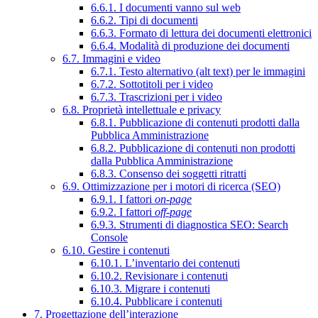
6.6.1. I documenti vanno sul web
6.6.2. Tipi di documenti
6.6.3. Formato di lettura dei documenti elettronici
6.6.4. Modalità di produzione dei documenti
6.7. Immagini e video
6.7.1. Testo alternativo (alt text) per le immagini
6.7.2. Sottotitoli per i video
6.7.3. Trascrizioni per i video
6.8. Proprietà intellettuale e privacy
6.8.1. Pubblicazione di contenuti prodotti dalla
Pubblica Amministrazione
6.8.2. Pubblicazione di contenuti non prodotti
dalla Pubblica Amministrazione
6.8.3. Consenso dei soggetti ritratti
6.9. Ottimizzazione per i motori di ricerca (SEO)
6.9.1. I fattori
on-page
6.9.2. I fattori
off-page
6.9.3. Strumenti di diagnostica SEO: Search
Console
6.10. Gestire i contenuti
6.10.1. L’inventario dei contenuti
6.10.2. Revisionare i contenuti
6.10.3. Migrare i contenuti
6.10.4. Pubblicare i contenuti
7. Progettazione dell’interazione