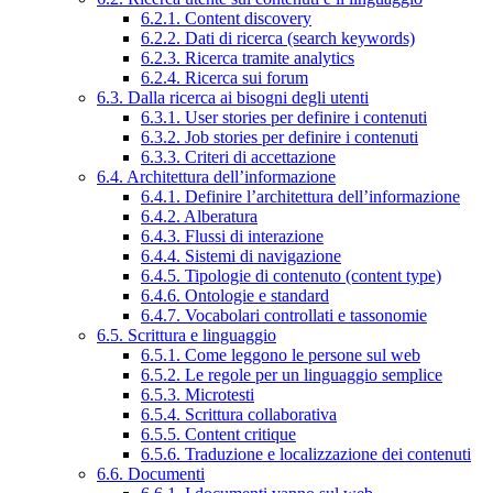
6.2.1. Content discovery
6.2.2. Dati di ricerca (search keywords)
6.2.3. Ricerca tramite analytics
6.2.4. Ricerca sui forum
6.3. Dalla ricerca ai bisogni degli utenti
6.3.1. User stories per definire i contenuti
6.3.2. Job stories per definire i contenuti
6.3.3. Criteri di accettazione
6.4. Architettura dell’informazione
6.4.1. Definire l’architettura dell’informazione
6.4.2. Alberatura
6.4.3. Flussi di interazione
6.4.4. Sistemi di navigazione
6.4.5. Tipologie di contenuto (content type)
6.4.6. Ontologie e standard
6.4.7. Vocabolari controllati e tassonomie
6.5. Scrittura e linguaggio
6.5.1. Come leggono le persone sul web
6.5.2. Le regole per un linguaggio semplice
6.5.3. Microtesti
6.5.4. Scrittura collaborativa
6.5.5. Content critique
6.5.6. Traduzione e localizzazione dei contenuti
6.6. Documenti