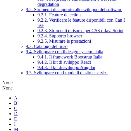
degradation
9.2. Strumenti di supporto allo sviluppo del software
9.2.1. Feature detection
9.2.2. Verificare le feature disponibili con Can I
use
9.2.3. Strumenti e risorse per CSS e JavaScript
9.2.4. Supporto browser
9.2.5. Misurare le prestazioni
9.3. Catalogo del riuso
9.4. Sviluppare con il design system .italia
9.4.1. Il framework Bootstrap Italia
9.4.2. Il kit di sviluppo React
9.4.3. Il kit di sviluppo Angular
9.5. Sviluppare con i modelli di sito e servizi
None
None
A
B
C
D
E
I
M