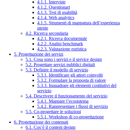
4.1.1. Interviste
4.1.2. Questionari
4.1.3. Test di usabilità
4.1.4. Web analytics
4.1.5. Strumenti di mappatura dell’esperienza
utente
4.2. Ricerca secondaria
4.2.1. Ricerca documentale
4.2.2. Analisi benchmark
4.2.3. Valutazione euristica
5. Progettazione dei servizi
5.1. Cosa sono i servizi e il service design
5.2. Progettare servizi pubblici digitali
5.3. Definire il modello di servizio
5.3.1. Identificare gli attori coinvolti
5.3.2. Formulare la proposta di valore
5.3.3. Inquadrare gli elementi costitutivi del
servizio
5.4. Descrivere il funzionamento del servizio
5.4.1. Mappare l’ecosistema
5.4.2. Rappresentare i flussi di servizio
5.5. Co-progettare le soluzioni
5.5.1. Workshop di co-progettazione
6. Progettazione dei contenuti
6.1. Cos’è il content design