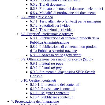
6.6.1. I documenti vanno sul web
6.6.2. Tipi di documenti
6.6.3. Formato di lettura dei documenti elettronici
6.6.4. Modalità di produzione dei documenti
6.7. Immagini e video
6.7.1. Testo alternativo (alt text) per le immagini
6.7.2. Sottotitoli per i video
6.7.3. Trascrizioni per i video
6.8. Proprietà intellettuale e privacy
6.8.1. Pubblicazione di contenuti prodotti dalla
Pubblica Amministrazione
6.8.2. Pubblicazione di contenuti non prodotti
dalla Pubblica Amministrazione
6.8.3. Consenso dei soggetti ritratti
6.9. Ottimizzazione per i motori di ricerca (SEO)
6.9.1. I fattori
on-page
6.9.2. I fattori
off-page
6.9.3. Strumenti di diagnostica SEO: Search
Console
6.10. Gestire i contenuti
6.10.1. L’inventario dei contenuti
6.10.2. Revisionare i contenuti
6.10.3. Migrare i contenuti
6.10.4. Pubblicare i contenuti
7. Progettazione dell’interazione