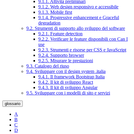
9.1.1. Attività preliminari
9.1.2. Web design responsivo e accessibile
9.1.3. Mobile first
9.1.4. Progressive enhancement e Graceful
degradation
9.2. Strumenti di supporto allo sviluppo del software
9.2.1. Feature detection
9.2.2. Verificare le feature disponibili con Can I
use
9.2.3. Strumenti e risorse per CSS e JavaScript
9.2.4. Supporto browser
9.2.5. Misurare le prestazioni
9.3. Catalogo del riuso
9.4. Sviluppare con il design system .italia
9.4.1. Il framework Bootstrap Italia
9.4.2. Il kit di sviluppo React
9.4.3. Il kit di sviluppo Angular
9.5. Sviluppare con i modelli di sito e servizi
glossario
A
B
C
D