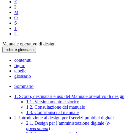
E
I
M
O
S
T
U
Manuale operativo di design
indici e glossario
contenuti
figure
tabelle
glossario
Sommario
1. Scopo, destinatari e uso del Manuale operativo di design
1.1. Versionamento e storico
1.2. Consultazione del manuale
1.3. Contribuisci al manuale
2. Introduzione al design per i servizi pubblici digitali
2.1. Design per l’amministrazione digitale (
e-
government
)