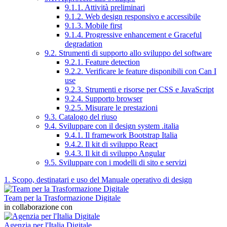
9.1.1. Attività preliminari
9.1.2. Web design responsivo e accessibile
9.1.3. Mobile first
9.1.4. Progressive enhancement e Graceful
degradation
9.2. Strumenti di supporto allo sviluppo del software
9.2.1. Feature detection
9.2.2. Verificare le feature disponibili con Can I
use
9.2.3. Strumenti e risorse per CSS e JavaScript
9.2.4. Supporto browser
9.2.5. Misurare le prestazioni
9.3. Catalogo del riuso
9.4. Sviluppare con il design system .italia
9.4.1. Il framework Bootstrap Italia
9.4.2. Il kit di sviluppo React
9.4.3. Il kit di sviluppo Angular
9.5. Sviluppare con i modelli di sito e servizi
1. Scopo, destinatari e uso del Manuale operativo di design
Team per la Trasformazione Digitale
in collaborazione con
Agenzia per l'Italia Digitale