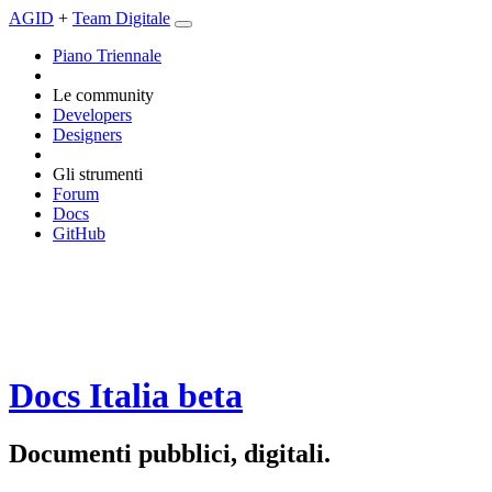
AGID
+
Team Digitale
Piano Triennale
Le community
Developers
Designers
Gli strumenti
Forum
Docs
GitHub
Docs Italia
beta
Documenti pubblici, digitali.