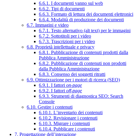
6.6.1. I documenti vanno sul web
6.6.2. Tipi di documenti
6.6.3. Formato di lettura dei documenti elettronici
6.6.4. Modalità di produzione dei documenti
6.7. Immagini e video
6.7.1. Testo alternativo (alt text) per le immagini
6.7.2. Sottotitoli per i video
6.7.3. Trascrizioni per i video
6.8. Proprietà intellettuale e privacy
6.8.1. Pubblicazione di contenuti prodotti dalla
Pubblica Amministrazione
6.8.2. Pubblicazione di contenuti non prodotti
dalla Pubblica Amministrazione
6.8.3. Consenso dei soggetti ritratti
6.9. Ottimizzazione per i motori di ricerca (SEO)
6.9.1. I fattori
on-page
6.9.2. I fattori
off-page
6.9.3. Strumenti di diagnostica SEO: Search
Console
6.10. Gestire i contenuti
6.10.1. L’inventario dei contenuti
6.10.2. Revisionare i contenuti
6.10.3. Migrare i contenuti
6.10.4. Pubblicare i contenuti
7. Progettazione dell’interazione