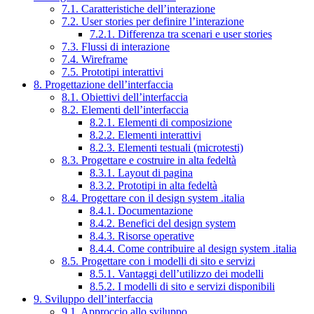
7.1. Caratteristiche dell’interazione
7.2. User stories per definire l’interazione
7.2.1. Differenza tra scenari e user stories
7.3. Flussi di interazione
7.4. Wireframe
7.5. Prototipi interattivi
8. Progettazione dell’interfaccia
8.1. Obiettivi dell’interfaccia
8.2. Elementi dell’interfaccia
8.2.1. Elementi di composizione
8.2.2. Elementi interattivi
8.2.3. Elementi testuali (microtesti)
8.3. Progettare e costruire in alta fedeltà
8.3.1. Layout di pagina
8.3.2. Prototipi in alta fedeltà
8.4. Progettare con il design system .italia
8.4.1. Documentazione
8.4.2. Benefici del design system
8.4.3. Risorse operative
8.4.4. Come contribuire al design system .italia
8.5. Progettare con i modelli di sito e servizi
8.5.1. Vantaggi dell’utilizzo dei modelli
8.5.2. I modelli di sito e servizi disponibili
9. Sviluppo dell’interfaccia
9.1. Approccio allo sviluppo