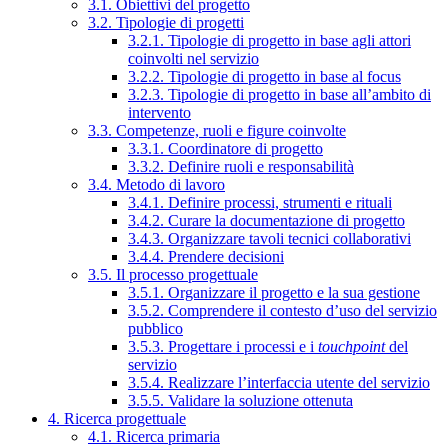
3.1. Obiettivi del progetto
3.2. Tipologie di progetti
3.2.1. Tipologie di progetto in base agli attori
coinvolti nel servizio
3.2.2. Tipologie di progetto in base al focus
3.2.3. Tipologie di progetto in base all’ambito di
intervento
3.3. Competenze, ruoli e figure coinvolte
3.3.1. Coordinatore di progetto
3.3.2. Definire ruoli e responsabilità
3.4. Metodo di lavoro
3.4.1. Definire processi, strumenti e rituali
3.4.2. Curare la documentazione di progetto
3.4.3. Organizzare tavoli tecnici collaborativi
3.4.4. Prendere decisioni
3.5. Il processo progettuale
3.5.1. Organizzare il progetto e la sua gestione
3.5.2. Comprendere il contesto d’uso del servizio
pubblico
3.5.3. Progettare i processi e i
touchpoint
del
servizio
3.5.4. Realizzare l’interfaccia utente del servizio
3.5.5. Validare la soluzione ottenuta
4. Ricerca progettuale
4.1. Ricerca primaria