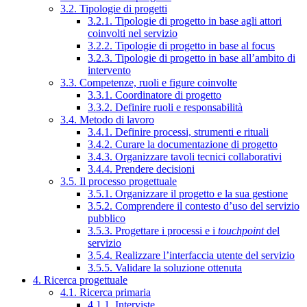
3.2. Tipologie di progetti
3.2.1. Tipologie di progetto in base agli attori
coinvolti nel servizio
3.2.2. Tipologie di progetto in base al focus
3.2.3. Tipologie di progetto in base all’ambito di
intervento
3.3. Competenze, ruoli e figure coinvolte
3.3.1. Coordinatore di progetto
3.3.2. Definire ruoli e responsabilità
3.4. Metodo di lavoro
3.4.1. Definire processi, strumenti e rituali
3.4.2. Curare la documentazione di progetto
3.4.3. Organizzare tavoli tecnici collaborativi
3.4.4. Prendere decisioni
3.5. Il processo progettuale
3.5.1. Organizzare il progetto e la sua gestione
3.5.2. Comprendere il contesto d’uso del servizio
pubblico
3.5.3. Progettare i processi e i
touchpoint
del
servizio
3.5.4. Realizzare l’interfaccia utente del servizio
3.5.5. Validare la soluzione ottenuta
4. Ricerca progettuale
4.1. Ricerca primaria
4.1.1. Interviste