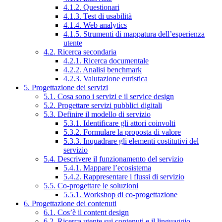
4.1.2. Questionari
4.1.3. Test di usabilità
4.1.4. Web analytics
4.1.5. Strumenti di mappatura dell’esperienza
utente
4.2. Ricerca secondaria
4.2.1. Ricerca documentale
4.2.2. Analisi benchmark
4.2.3. Valutazione euristica
5. Progettazione dei servizi
5.1. Cosa sono i servizi e il service design
5.2. Progettare servizi pubblici digitali
5.3. Definire il modello di servizio
5.3.1. Identificare gli attori coinvolti
5.3.2. Formulare la proposta di valore
5.3.3. Inquadrare gli elementi costitutivi del
servizio
5.4. Descrivere il funzionamento del servizio
5.4.1. Mappare l’ecosistema
5.4.2. Rappresentare i flussi di servizio
5.5. Co-progettare le soluzioni
5.5.1. Workshop di co-progettazione
6. Progettazione dei contenuti
6.1. Cos’è il content design
6.2. Ricerca utente sui contenuti e il linguaggio