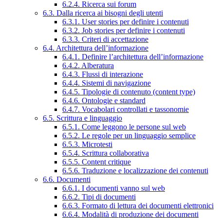
6.2.4. Ricerca sui forum
6.3. Dalla ricerca ai bisogni degli utenti
6.3.1. User stories per definire i contenuti
6.3.2. Job stories per definire i contenuti
6.3.3. Criteri di accettazione
6.4. Architettura dell’informazione
6.4.1. Definire l’architettura dell’informazione
6.4.2. Alberatura
6.4.3. Flussi di interazione
6.4.4. Sistemi di navigazione
6.4.5. Tipologie di contenuto (content type)
6.4.6. Ontologie e standard
6.4.7. Vocabolari controllati e tassonomie
6.5. Scrittura e linguaggio
6.5.1. Come leggono le persone sul web
6.5.2. Le regole per un linguaggio semplice
6.5.3. Microtesti
6.5.4. Scrittura collaborativa
6.5.5. Content critique
6.5.6. Traduzione e localizzazione dei contenuti
6.6. Documenti
6.6.1. I documenti vanno sul web
6.6.2. Tipi di documenti
6.6.3. Formato di lettura dei documenti elettronici
6.6.4. Modalità di produzione dei documenti