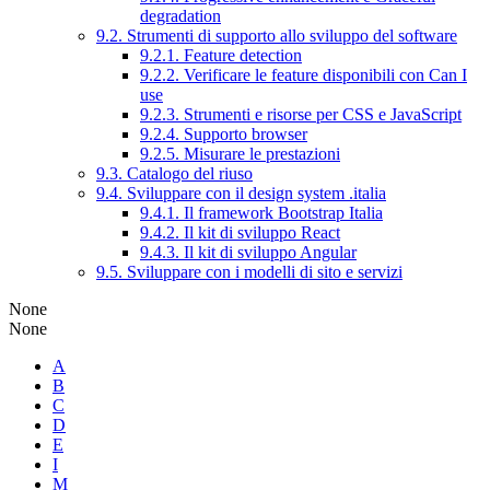
degradation
9.2. Strumenti di supporto allo sviluppo del software
9.2.1. Feature detection
9.2.2. Verificare le feature disponibili con Can I
use
9.2.3. Strumenti e risorse per CSS e JavaScript
9.2.4. Supporto browser
9.2.5. Misurare le prestazioni
9.3. Catalogo del riuso
9.4. Sviluppare con il design system .italia
9.4.1. Il framework Bootstrap Italia
9.4.2. Il kit di sviluppo React
9.4.3. Il kit di sviluppo Angular
9.5. Sviluppare con i modelli di sito e servizi
None
None
A
B
C
D
E
I
M