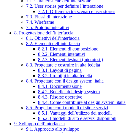
7.1. Caratteristiche dell’interazione
7.2. User stories per definire l’interazione
7.2.1. Differenza tra scenari e user stories
7.3. Flussi di interazione
7.4. Wireframe
7.5. Prototipi interattivi
8. Progettazione dell’interfaccia
8.1. Obiettivi dell’interfaccia
8.2. Elementi dell’interfaccia
8.2.1. Elementi di composizione
8.2.2. Elementi interattivi
8.2.3. Elementi testuali (microtesti)
8.3. Progettare e costruire in alta fedeltà
8.3.1. Layout di pagina
8.3.2. Prototipi in alta fedeltà
8.4. Progettare con il design system .italia
8.4.1. Documentazione
8.4.2. Benefici del design system
8.4.3. Risorse operative
8.4.4. Come contribuire al design system .italia
8.5. Progettare con i modelli di sito e servizi
8.5.1. Vantaggi dell’utilizzo dei modelli
8.5.2. I modelli di sito e servizi disponibili
9. Sviluppo dell’interfaccia
9.1. Approccio allo sviluppo