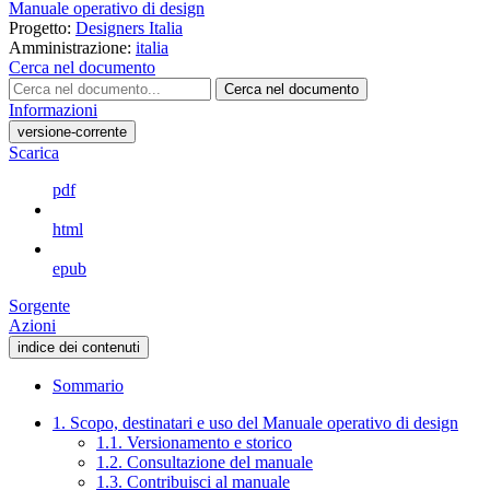
Manuale operativo di design
Progetto:
Designers Italia
Amministrazione:
italia
Cerca nel documento
Cerca nel documento
Informazioni
versione-corrente
Scarica
pdf
html
epub
Sorgente
Azioni
indice dei contenuti
Sommario
1. Scopo, destinatari e uso del Manuale operativo di design
1.1. Versionamento e storico
1.2. Consultazione del manuale
1.3. Contribuisci al manuale