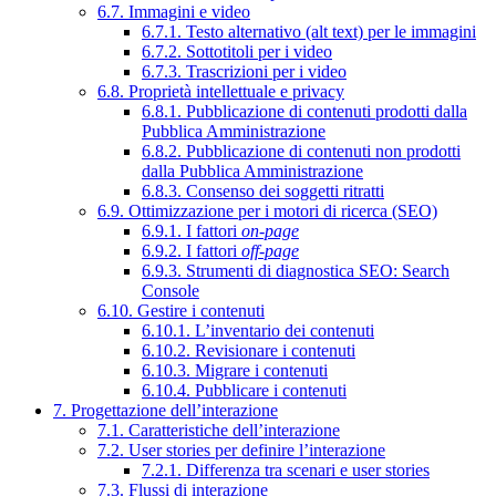
6.7. Immagini e video
6.7.1. Testo alternativo (alt text) per le immagini
6.7.2. Sottotitoli per i video
6.7.3. Trascrizioni per i video
6.8. Proprietà intellettuale e privacy
6.8.1. Pubblicazione di contenuti prodotti dalla
Pubblica Amministrazione
6.8.2. Pubblicazione di contenuti non prodotti
dalla Pubblica Amministrazione
6.8.3. Consenso dei soggetti ritratti
6.9. Ottimizzazione per i motori di ricerca (SEO)
6.9.1. I fattori
on-page
6.9.2. I fattori
off-page
6.9.3. Strumenti di diagnostica SEO: Search
Console
6.10. Gestire i contenuti
6.10.1. L’inventario dei contenuti
6.10.2. Revisionare i contenuti
6.10.3. Migrare i contenuti
6.10.4. Pubblicare i contenuti
7. Progettazione dell’interazione
7.1. Caratteristiche dell’interazione
7.2. User stories per definire l’interazione
7.2.1. Differenza tra scenari e user stories
7.3. Flussi di interazione