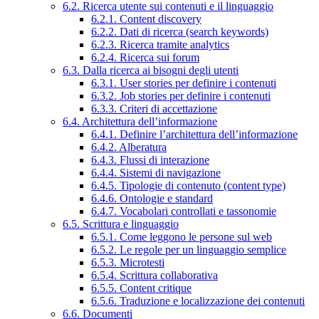
6.2. Ricerca utente sui contenuti e il linguaggio
6.2.1. Content discovery
6.2.2. Dati di ricerca (search keywords)
6.2.3. Ricerca tramite analytics
6.2.4. Ricerca sui forum
6.3. Dalla ricerca ai bisogni degli utenti
6.3.1. User stories per definire i contenuti
6.3.2. Job stories per definire i contenuti
6.3.3. Criteri di accettazione
6.4. Architettura dell’informazione
6.4.1. Definire l’architettura dell’informazione
6.4.2. Alberatura
6.4.3. Flussi di interazione
6.4.4. Sistemi di navigazione
6.4.5. Tipologie di contenuto (content type)
6.4.6. Ontologie e standard
6.4.7. Vocabolari controllati e tassonomie
6.5. Scrittura e linguaggio
6.5.1. Come leggono le persone sul web
6.5.2. Le regole per un linguaggio semplice
6.5.3. Microtesti
6.5.4. Scrittura collaborativa
6.5.5. Content critique
6.5.6. Traduzione e localizzazione dei contenuti
6.6. Documenti