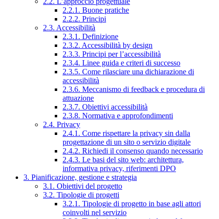
2.2. L’approccio progettuale
2.2.1. Buone pratiche
2.2.2. Principi
2.3. Accessibilità
2.3.1. Definizione
2.3.2. Accessibilità by design
2.3.3. Principi per l’accessibilità
2.3.4. Linee guida e criteri di successo
2.3.5. Come rilasciare una dichiarazione di
accessibilità
2.3.6. Meccanismo di feedback e procedura di
attuazione
2.3.7. Obiettivi accessibilità
2.3.8. Normativa e approfondimenti
2.4. Privacy
2.4.1. Come rispettare la privacy sin dalla
progettazione di un sito o servizio digitale
2.4.2. Richiedi il consenso quando necessario
2.4.3. Le basi del sito web: architettura,
informativa privacy, riferimenti DPO
3. Pianificazione, gestione e strategia
3.1. Obiettivi del progetto
3.2. Tipologie di progetti
3.2.1. Tipologie di progetto in base agli attori
coinvolti nel servizio