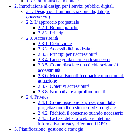
1.3. Contribuisci al manuale
2. Introduzione al design per i servizi pubblici digitali
2.1. Design per l’amministrazione digitale (
e-
government
)
2.2. L’approccio progettuale
2.2.1. Buone pratiche
2.2.2. Principi
2.3. Accessibilità
2.3.1. Definizione
2.3.2. Accessibilità by design
2.3.3. Principi per l’accessibilità
2.3.4. Linee guida e criteri di successo
2.3.5. Come rilasciare una dichiarazione di
accessibilità
2.3.6. Meccanismo di feedback e procedura di
attuazione
2.3.7. Obiettivi accessibilità
2.3.8. Normativa e approfondimenti
2.4. Privacy
2.4.1. Come rispettare la privacy sin dalla
progettazione di un sito o servizio digitale
2.4.2. Richiedi il consenso quando necessario
2.4.3. Le basi del sito web: architettura,
informativa privacy, riferimenti DPO
3. Pianificazione, gestione e strategia