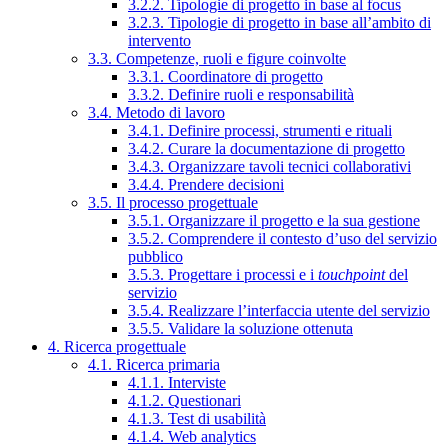
3.2.2. Tipologie di progetto in base al focus
3.2.3. Tipologie di progetto in base all’ambito di
intervento
3.3. Competenze, ruoli e figure coinvolte
3.3.1. Coordinatore di progetto
3.3.2. Definire ruoli e responsabilità
3.4. Metodo di lavoro
3.4.1. Definire processi, strumenti e rituali
3.4.2. Curare la documentazione di progetto
3.4.3. Organizzare tavoli tecnici collaborativi
3.4.4. Prendere decisioni
3.5. Il processo progettuale
3.5.1. Organizzare il progetto e la sua gestione
3.5.2. Comprendere il contesto d’uso del servizio
pubblico
3.5.3. Progettare i processi e i
touchpoint
del
servizio
3.5.4. Realizzare l’interfaccia utente del servizio
3.5.5. Validare la soluzione ottenuta
4. Ricerca progettuale
4.1. Ricerca primaria
4.1.1. Interviste
4.1.2. Questionari
4.1.3. Test di usabilità
4.1.4. Web analytics