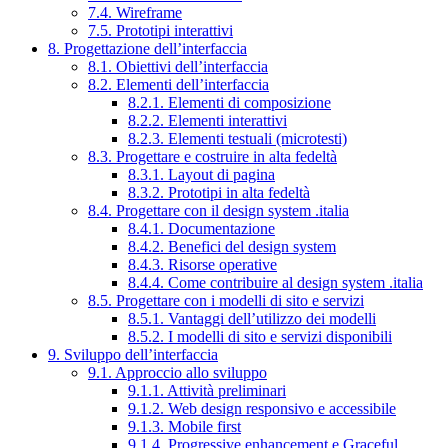
7.4. Wireframe
7.5. Prototipi interattivi
8. Progettazione dell’interfaccia
8.1. Obiettivi dell’interfaccia
8.2. Elementi dell’interfaccia
8.2.1. Elementi di composizione
8.2.2. Elementi interattivi
8.2.3. Elementi testuali (microtesti)
8.3. Progettare e costruire in alta fedeltà
8.3.1. Layout di pagina
8.3.2. Prototipi in alta fedeltà
8.4. Progettare con il design system .italia
8.4.1. Documentazione
8.4.2. Benefici del design system
8.4.3. Risorse operative
8.4.4. Come contribuire al design system .italia
8.5. Progettare con i modelli di sito e servizi
8.5.1. Vantaggi dell’utilizzo dei modelli
8.5.2. I modelli di sito e servizi disponibili
9. Sviluppo dell’interfaccia
9.1. Approccio allo sviluppo
9.1.1. Attività preliminari
9.1.2. Web design responsivo e accessibile
9.1.3. Mobile first
9.1.4. Progressive enhancement e Graceful