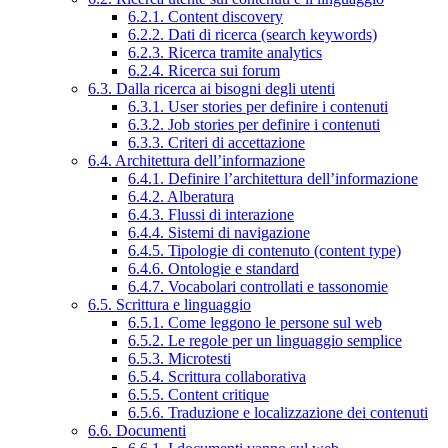
6.2.1. Content discovery
6.2.2. Dati di ricerca (search keywords)
6.2.3. Ricerca tramite analytics
6.2.4. Ricerca sui forum
6.3. Dalla ricerca ai bisogni degli utenti
6.3.1. User stories per definire i contenuti
6.3.2. Job stories per definire i contenuti
6.3.3. Criteri di accettazione
6.4. Architettura dell’informazione
6.4.1. Definire l’architettura dell’informazione
6.4.2. Alberatura
6.4.3. Flussi di interazione
6.4.4. Sistemi di navigazione
6.4.5. Tipologie di contenuto (content type)
6.4.6. Ontologie e standard
6.4.7. Vocabolari controllati e tassonomie
6.5. Scrittura e linguaggio
6.5.1. Come leggono le persone sul web
6.5.2. Le regole per un linguaggio semplice
6.5.3. Microtesti
6.5.4. Scrittura collaborativa
6.5.5. Content critique
6.5.6. Traduzione e localizzazione dei contenuti
6.6. Documenti