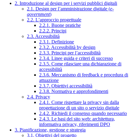
2. Introduzione al design per i servizi pubblici digitali
2.1. Design per l’amministrazione digitale (
e-
government
)
2.2. L’approccio progettuale
2.2.1. Buone pratiche
2.2.2. Principi
2.3. Accessibilità
2.3.1. Definizione
2.3.2. Accessibilità by design
2.3.3. Principi per l’accessibilità
2.3.4. Linee guida e criteri di successo
2.3.5. Come rilasciare una dichiarazione di
accessibilità
2.3.6. Meccanismo di feedback e procedura di
attuazione
2.3.7. Obiettivi accessibilità
2.3.8. Normativa e approfondimenti
2.4. Privacy
2.4.1. Come rispettare la privacy sin dalla
progettazione di un sito o servizio digitale
2.4.2. Richiedi il consenso quando necessario
2.4.3. Le basi del sito web: architettura,
informativa privacy, riferimenti DPO
3. Pianificazione, gestione e strategia
3.1. Obiettivi del progetto