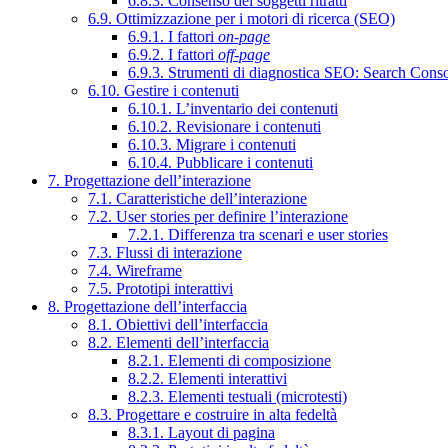
6.8.3. Consenso dei soggetti ritratti
6.9. Ottimizzazione per i motori di ricerca (SEO)
6.9.1. I fattori
on-page
6.9.2. I fattori
off-page
6.9.3. Strumenti di diagnostica SEO: Search Cons
6.10. Gestire i contenuti
6.10.1. L’inventario dei contenuti
6.10.2. Revisionare i contenuti
6.10.3. Migrare i contenuti
6.10.4. Pubblicare i contenuti
7. Progettazione dell’interazione
7.1. Caratteristiche dell’interazione
7.2. User stories per definire l’interazione
7.2.1. Differenza tra scenari e user stories
7.3. Flussi di interazione
7.4. Wireframe
7.5. Prototipi interattivi
8. Progettazione dell’interfaccia
8.1. Obiettivi dell’interfaccia
8.2. Elementi dell’interfaccia
8.2.1. Elementi di composizione
8.2.2. Elementi interattivi
8.2.3. Elementi testuali (microtesti)
8.3. Progettare e costruire in alta fedeltà
8.3.1. Layout di pagina