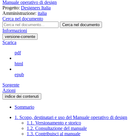
Manuale operativo di design
Progetto:
Designers Italia
Amministrazione:
italia
Cerca nel documento
Cerca nel documento
Informazioni
versione-corrente
Scarica
pdf
html
epub
Sorgente
Azioni
indice dei contenuti
Sommario
1. Scopo, destinatari e uso del Manuale operativo di design
1.1. Versionamento e storico
1.2. Consultazione del manuale
1.3. Contribuisci al manuale