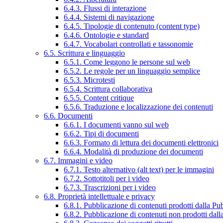
6.4.3. Flussi di interazione
6.4.4. Sistemi di navigazione
6.4.5. Tipologie di contenuto (content type)
6.4.6. Ontologie e standard
6.4.7. Vocabolari controllati e tassonomie
6.5. Scrittura e linguaggio
6.5.1. Come leggono le persone sul web
6.5.2. Le regole per un linguaggio semplice
6.5.3. Microtesti
6.5.4. Scrittura collaborativa
6.5.5. Content critique
6.5.6. Traduzione e localizzazione dei contenuti
6.6. Documenti
6.6.1. I documenti vanno sul web
6.6.2. Tipi di documenti
6.6.3. Formato di lettura dei documenti elettronici
6.6.4. Modalità di produzione dei documenti
6.7. Immagini e video
6.7.1. Testo alternativo (alt text) per le immagini
6.7.2. Sottotitoli per i video
6.7.3. Trascrizioni per i video
6.8. Proprietà intellettuale e privacy
6.8.1. Pubblicazione di contenuti prodotti dalla P
6.8.2. Pubblicazione di contenuti non prodotti dal