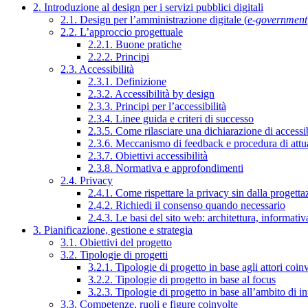
2. Introduzione al design per i servizi pubblici digitali
2.1. Design per l’amministrazione digitale (
e-government
2.2. L’approccio progettuale
2.2.1. Buone pratiche
2.2.2. Principi
2.3. Accessibilità
2.3.1. Definizione
2.3.2. Accessibilità by design
2.3.3. Principi per l’accessibilità
2.3.4. Linee guida e criteri di successo
2.3.5. Come rilasciare una dichiarazione di accessib
2.3.6. Meccanismo di feedback e procedura di attu
2.3.7. Obiettivi accessibilità
2.3.8. Normativa e approfondimenti
2.4. Privacy
2.4.1. Come rispettare la privacy sin dalla progettaz
2.4.2. Richiedi il consenso quando necessario
2.4.3. Le basi del sito web: architettura, informati
3. Pianificazione, gestione e strategia
3.1. Obiettivi del progetto
3.2. Tipologie di progetti
3.2.1. Tipologie di progetto in base agli attori coinv
3.2.2. Tipologie di progetto in base al focus
3.2.3. Tipologie di progetto in base all’ambito di i
3.3. Competenze, ruoli e figure coinvolte