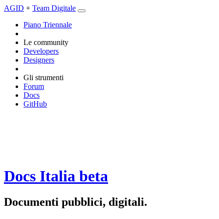
AGID
+
Team Digitale
Piano Triennale
Le community
Developers
Designers
Gli strumenti
Forum
Docs
GitHub
Docs Italia
beta
Documenti pubblici, digitali.