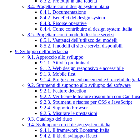
8.3.2. Prototipi in alta fedeltà
8.4. Progettare con il design system .italia
8.4.1. Documentazione
8.4.2. Benefici del design system
8.4.3. Risorse operative
8.4.4. Come contribuire al design system .italia
8.5. Progettare con i modelli di sito e servizi
8.5.1. Vantaggi dell’utilizzo dei modelli
8.5.2. I modelli di sito e servizi disponibili
9. Sviluppo dell’interfaccia
9.1. Approccio allo sviluppo
9.1.1. Attività preliminari
9.1.2. Web design responsivo e accessibile
9.1.3. Mobile first
9.1.4. Progressive enhancement e Graceful degrad
9.2. Strumenti di supporto allo sviluppo del software
9.2.1. Feature detection
9.2.2. Verificare le feature disponibili con Can I us
9.2.3. Strumenti e risorse per CSS e JavaScript
9.2.4. Supporto browser
9.2.5. Misurare le prestazioni
9.3. Catalogo del riuso
9.4. Sviluppare con il design system .italia
9.4.1. Il framework Bootstrap Italia
9.4.2. Il kit di sviluppo React