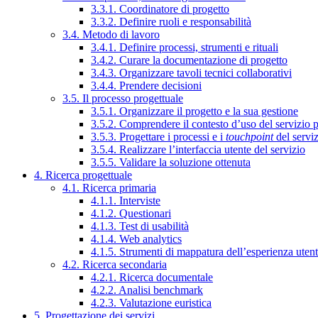
3.3.1. Coordinatore di progetto
3.3.2. Definire ruoli e responsabilità
3.4. Metodo di lavoro
3.4.1. Definire processi, strumenti e rituali
3.4.2. Curare la documentazione di progetto
3.4.3. Organizzare tavoli tecnici collaborativi
3.4.4. Prendere decisioni
3.5. Il processo progettuale
3.5.1. Organizzare il progetto e la sua gestione
3.5.2. Comprendere il contesto d’uso del servizio 
3.5.3. Progettare i processi e i
touchpoint
del servi
3.5.4. Realizzare l’interfaccia utente del servizio
3.5.5. Validare la soluzione ottenuta
4. Ricerca progettuale
4.1. Ricerca primaria
4.1.1. Interviste
4.1.2. Questionari
4.1.3. Test di usabilità
4.1.4. Web analytics
4.1.5. Strumenti di mappatura dell’esperienza uten
4.2. Ricerca secondaria
4.2.1. Ricerca documentale
4.2.2. Analisi benchmark
4.2.3. Valutazione euristica
5. Progettazione dei servizi