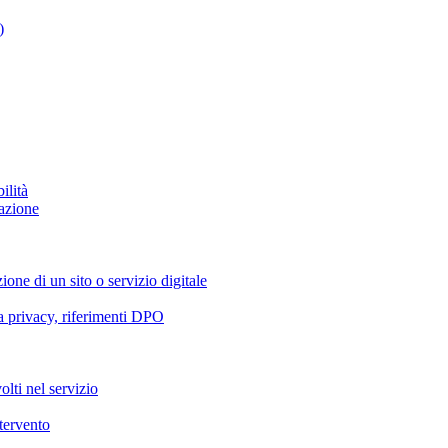
)
ilità
azione
ione di un sito o servizio digitale
va privacy, riferimenti DPO
olti nel servizio
ntervento