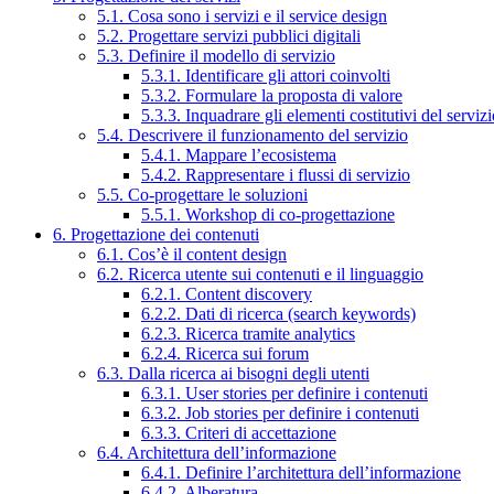
5.1. Cosa sono i servizi e il service design
5.2. Progettare servizi pubblici digitali
5.3. Definire il modello di servizio
5.3.1. Identificare gli attori coinvolti
5.3.2. Formulare la proposta di valore
5.3.3. Inquadrare gli elementi costitutivi del serviz
5.4. Descrivere il funzionamento del servizio
5.4.1. Mappare l’ecosistema
5.4.2. Rappresentare i flussi di servizio
5.5. Co-progettare le soluzioni
5.5.1. Workshop di co-progettazione
6. Progettazione dei contenuti
6.1. Cos’è il content design
6.2. Ricerca utente sui contenuti e il linguaggio
6.2.1. Content discovery
6.2.2. Dati di ricerca (search keywords)
6.2.3. Ricerca tramite analytics
6.2.4. Ricerca sui forum
6.3. Dalla ricerca ai bisogni degli utenti
6.3.1. User stories per definire i contenuti
6.3.2. Job stories per definire i contenuti
6.3.3. Criteri di accettazione
6.4. Architettura dell’informazione
6.4.1. Definire l’architettura dell’informazione
6.4.2. Alberatura