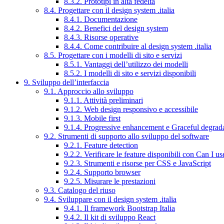
8.3.2. Prototipi in alta fedeltà
8.4. Progettare con il design system .italia
8.4.1. Documentazione
8.4.2. Benefici del design system
8.4.3. Risorse operative
8.4.4. Come contribuire al design system .italia
8.5. Progettare con i modelli di sito e servizi
8.5.1. Vantaggi dell’utilizzo dei modelli
8.5.2. I modelli di sito e servizi disponibili
9. Sviluppo dell’interfaccia
9.1. Approccio allo sviluppo
9.1.1. Attività preliminari
9.1.2. Web design responsivo e accessibile
9.1.3. Mobile first
9.1.4. Progressive enhancement e Graceful degrad
9.2. Strumenti di supporto allo sviluppo del software
9.2.1. Feature detection
9.2.2. Verificare le feature disponibili con Can I us
9.2.3. Strumenti e risorse per CSS e JavaScript
9.2.4. Supporto browser
9.2.5. Misurare le prestazioni
9.3. Catalogo del riuso
9.4. Sviluppare con il design system .italia
9.4.1. Il framework Bootstrap Italia
9.4.2. Il kit di sviluppo React