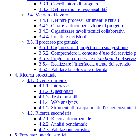
3.3.1. Coordinatore di progetto
3.3.2. Definire ruoli e responsabilità
3.4. Metodo di lavoro
3.4.1. Definire processi, strumenti e rituali
3.4.2. Curare la documentazione di progetto
3.4.3. Organizzare tavoli tecnici collaborativi
3.4.4. Prendere decisioni
3.5. Il processo progettuale
3.5.1. Organizzare il progetto e la sua gestione
3.5.2. Comprendere il contesto d’uso del servizio 
3.5.3. Progettare i processi e i
touchpoint
del servi
3.5.4. Realizzare l’interfaccia utente del servizio
3.5.5. Validare la soluzione ottenuta
4. Ricerca progettuale
4.1. Ricerca primaria
4.1.1. Interviste
4.1.2. Questionari
4.1.3. Test di usabilità
4.1.4. Web analytics
4.1.5. Strumenti di mappatura dell’esperienza uten
4.2. Ricerca secondaria
4.2.1. Ricerca documentale
4.2.2. Analisi benchmark
4.2.3. Valutazione euristica
5. Progettazione dei servizi