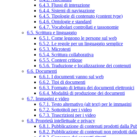
6.4.3. Flussi di interazione
6.4.4. Sistemi di navigazione
6.4.5. Tipologie di contenuto (content type)
6.4.6. Ontologie e standard
6.4.7. Vocabolari controllati e tassonomie
6.5. Scrittura e linguaggio
6.5.1. Come leggono le persone sul web
6.5.2. Le regole per un linguaggio semplice
6.5.3. Microtesti
6.5.4. Scrittura collaborativa
6.5.5. Content critique
6.5.6. Traduzione e localizzazione dei contenuti
6.6. Documenti
6.6.1. I documenti vanno sul web
6.6.2. Tipi di documenti
6.6.3. Formato di lettura dei documenti elettronici
6.6.4. Modalità di produzione dei documenti
6.7. Immagini e video
6.7.1. Testo alternativo (alt text) per le immagini
6.7.2. Sottotitoli per i video
6.7.3. Trascrizioni per i video
6.8. Proprietà intellettuale e privacy
6.8.1. Pubblicazione di contenuti prodotti dalla P
6.8.2. Pubblicazione di contenuti non prodotti dal