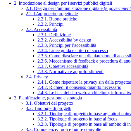
2. Introduzione al design per i servizi pubblici digitali
2.1. Design per l’amministrazione digitale (
e-government
2.2. L’approccio progettuale
2.2.1. Buone pratiche
2.2.2. Principi
2.3. Accessibilità
2.3.1. Definizione
2.3.2. Accessibilità by design
2.3.3. Principi per l’accessibilità
2.3.4. Linee guida e criteri di successo
2.3.5. Come rilasciare una dichiarazione di accessib
2.3.6. Meccanismo di feedback e procedura di attu
2.3.7. Obiettivi accessibilità
2.3.8. Normativa e approfondimenti
2.4. Privacy
2.4.1. Come rispettare la privacy sin dalla progettaz
2.4.2. Richiedi il consenso quando necessario
2.4.3. Le basi del sito web: architettura, informati
3. Pianificazione, gestione e strategia
3.1. Obiettivi del progetto
3.2. Tipologie di progetti
3.2.1. Tipologie di progetto in base agli attori coinv
3.2.2. Tipologie di progetto in base al focus
3.2.3. Tipologie di progetto in base all’ambito di i
3.3. Competenze, ruoli e figure coinvolte