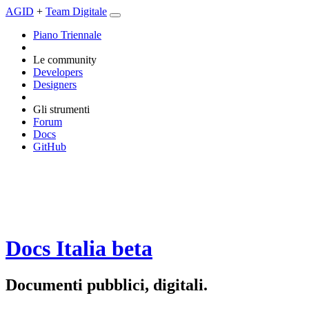
AGID
+
Team Digitale
Piano Triennale
Le community
Developers
Designers
Gli strumenti
Forum
Docs
GitHub
Docs Italia
beta
Documenti pubblici, digitali.