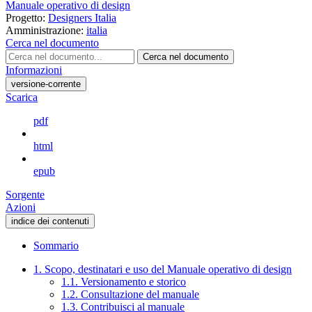
Manuale operativo di design
Progetto:
Designers Italia
Amministrazione:
italia
Cerca nel documento
Cerca nel documento
Informazioni
versione-corrente
Scarica
pdf
html
epub
Sorgente
Azioni
indice dei contenuti
Sommario
1. Scopo, destinatari e uso del Manuale operativo di design
1.1. Versionamento e storico
1.2. Consultazione del manuale
1.3. Contribuisci al manuale