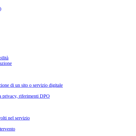
)
ilità
azione
ione di un sito o servizio digitale
va privacy, riferimenti DPO
olti nel servizio
ntervento