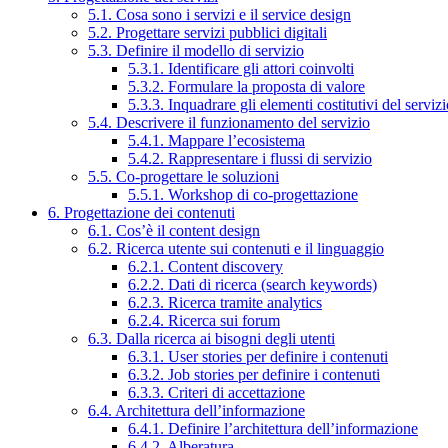
5.1. Cosa sono i servizi e il service design
5.2. Progettare servizi pubblici digitali
5.3. Definire il modello di servizio
5.3.1. Identificare gli attori coinvolti
5.3.2. Formulare la proposta di valore
5.3.3. Inquadrare gli elementi costitutivi del serviz
5.4. Descrivere il funzionamento del servizio
5.4.1. Mappare l’ecosistema
5.4.2. Rappresentare i flussi di servizio
5.5. Co-progettare le soluzioni
5.5.1. Workshop di co-progettazione
6. Progettazione dei contenuti
6.1. Cos’è il content design
6.2. Ricerca utente sui contenuti e il linguaggio
6.2.1. Content discovery
6.2.2. Dati di ricerca (search keywords)
6.2.3. Ricerca tramite analytics
6.2.4. Ricerca sui forum
6.3. Dalla ricerca ai bisogni degli utenti
6.3.1. User stories per definire i contenuti
6.3.2. Job stories per definire i contenuti
6.3.3. Criteri di accettazione
6.4. Architettura dell’informazione
6.4.1. Definire l’architettura dell’informazione
6.4.2. Alberatura