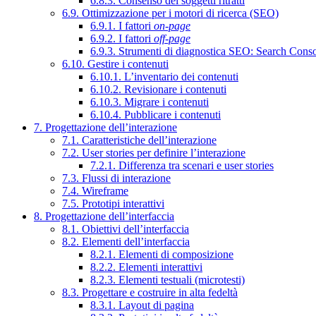
6.8.3. Consenso dei soggetti ritratti
6.9. Ottimizzazione per i motori di ricerca (SEO)
6.9.1. I fattori
on-page
6.9.2. I fattori
off-page
6.9.3. Strumenti di diagnostica SEO: Search Cons
6.10. Gestire i contenuti
6.10.1. L’inventario dei contenuti
6.10.2. Revisionare i contenuti
6.10.3. Migrare i contenuti
6.10.4. Pubblicare i contenuti
7. Progettazione dell’interazione
7.1. Caratteristiche dell’interazione
7.2. User stories per definire l’interazione
7.2.1. Differenza tra scenari e user stories
7.3. Flussi di interazione
7.4. Wireframe
7.5. Prototipi interattivi
8. Progettazione dell’interfaccia
8.1. Obiettivi dell’interfaccia
8.2. Elementi dell’interfaccia
8.2.1. Elementi di composizione
8.2.2. Elementi interattivi
8.2.3. Elementi testuali (microtesti)
8.3. Progettare e costruire in alta fedeltà
8.3.1. Layout di pagina