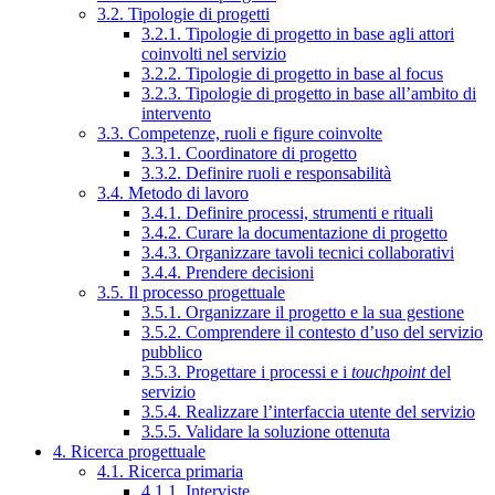
3.2. Tipologie di progetti
3.2.1. Tipologie di progetto in base agli attori
coinvolti nel servizio
3.2.2. Tipologie di progetto in base al focus
3.2.3. Tipologie di progetto in base all’ambito di
intervento
3.3. Competenze, ruoli e figure coinvolte
3.3.1. Coordinatore di progetto
3.3.2. Definire ruoli e responsabilità
3.4. Metodo di lavoro
3.4.1. Definire processi, strumenti e rituali
3.4.2. Curare la documentazione di progetto
3.4.3. Organizzare tavoli tecnici collaborativi
3.4.4. Prendere decisioni
3.5. Il processo progettuale
3.5.1. Organizzare il progetto e la sua gestione
3.5.2. Comprendere il contesto d’uso del servizio
pubblico
3.5.3. Progettare i processi e i
touchpoint
del
servizio
3.5.4. Realizzare l’interfaccia utente del servizio
3.5.5. Validare la soluzione ottenuta
4. Ricerca progettuale
4.1. Ricerca primaria
4.1.1. Interviste