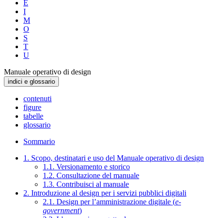
E
I
M
O
S
T
U
Manuale operativo di design
indici e glossario
contenuti
figure
tabelle
glossario
Sommario
1. Scopo, destinatari e uso del Manuale operativo di design
1.1. Versionamento e storico
1.2. Consultazione del manuale
1.3. Contribuisci al manuale
2. Introduzione al design per i servizi pubblici digitali
2.1. Design per l’amministrazione digitale (
e-
government
)