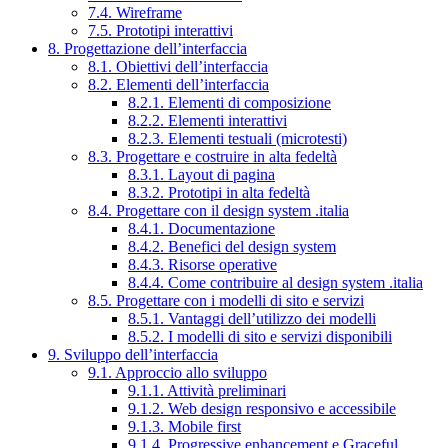
7.4. Wireframe
7.5. Prototipi interattivi
8. Progettazione dell’interfaccia
8.1. Obiettivi dell’interfaccia
8.2. Elementi dell’interfaccia
8.2.1. Elementi di composizione
8.2.2. Elementi interattivi
8.2.3. Elementi testuali (microtesti)
8.3. Progettare e costruire in alta fedeltà
8.3.1. Layout di pagina
8.3.2. Prototipi in alta fedeltà
8.4. Progettare con il design system .italia
8.4.1. Documentazione
8.4.2. Benefici del design system
8.4.3. Risorse operative
8.4.4. Come contribuire al design system .italia
8.5. Progettare con i modelli di sito e servizi
8.5.1. Vantaggi dell’utilizzo dei modelli
8.5.2. I modelli di sito e servizi disponibili
9. Sviluppo dell’interfaccia
9.1. Approccio allo sviluppo
9.1.1. Attività preliminari
9.1.2. Web design responsivo e accessibile
9.1.3. Mobile first
9.1.4. Progressive enhancement e Graceful