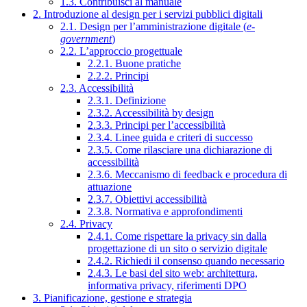
1.3. Contribuisci al manuale
2. Introduzione al design per i servizi pubblici digitali
2.1. Design per l’amministrazione digitale (
e-
government
)
2.2. L’approccio progettuale
2.2.1. Buone pratiche
2.2.2. Principi
2.3. Accessibilità
2.3.1. Definizione
2.3.2. Accessibilità by design
2.3.3. Principi per l’accessibilità
2.3.4. Linee guida e criteri di successo
2.3.5. Come rilasciare una dichiarazione di
accessibilità
2.3.6. Meccanismo di feedback e procedura di
attuazione
2.3.7. Obiettivi accessibilità
2.3.8. Normativa e approfondimenti
2.4. Privacy
2.4.1. Come rispettare la privacy sin dalla
progettazione di un sito o servizio digitale
2.4.2. Richiedi il consenso quando necessario
2.4.3. Le basi del sito web: architettura,
informativa privacy, riferimenti DPO
3. Pianificazione, gestione e strategia