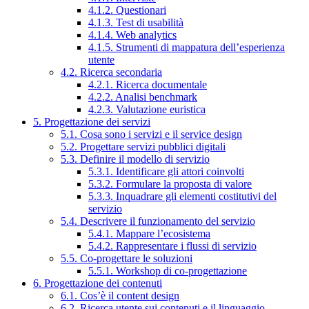
4.1.2. Questionari
4.1.3. Test di usabilità
4.1.4. Web analytics
4.1.5. Strumenti di mappatura dell’esperienza
utente
4.2. Ricerca secondaria
4.2.1. Ricerca documentale
4.2.2. Analisi benchmark
4.2.3. Valutazione euristica
5. Progettazione dei servizi
5.1. Cosa sono i servizi e il service design
5.2. Progettare servizi pubblici digitali
5.3. Definire il modello di servizio
5.3.1. Identificare gli attori coinvolti
5.3.2. Formulare la proposta di valore
5.3.3. Inquadrare gli elementi costitutivi del
servizio
5.4. Descrivere il funzionamento del servizio
5.4.1. Mappare l’ecosistema
5.4.2. Rappresentare i flussi di servizio
5.5. Co-progettare le soluzioni
5.5.1. Workshop di co-progettazione
6. Progettazione dei contenuti
6.1. Cos’è il content design
6.2. Ricerca utente sui contenuti e il linguaggio