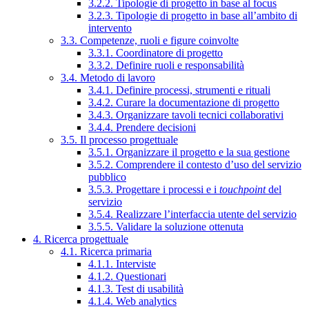
3.2.2. Tipologie di progetto in base al focus
3.2.3. Tipologie di progetto in base all’ambito di
intervento
3.3. Competenze, ruoli e figure coinvolte
3.3.1. Coordinatore di progetto
3.3.2. Definire ruoli e responsabilità
3.4. Metodo di lavoro
3.4.1. Definire processi, strumenti e rituali
3.4.2. Curare la documentazione di progetto
3.4.3. Organizzare tavoli tecnici collaborativi
3.4.4. Prendere decisioni
3.5. Il processo progettuale
3.5.1. Organizzare il progetto e la sua gestione
3.5.2. Comprendere il contesto d’uso del servizio
pubblico
3.5.3. Progettare i processi e i
touchpoint
del
servizio
3.5.4. Realizzare l’interfaccia utente del servizio
3.5.5. Validare la soluzione ottenuta
4. Ricerca progettuale
4.1. Ricerca primaria
4.1.1. Interviste
4.1.2. Questionari
4.1.3. Test di usabilità
4.1.4. Web analytics