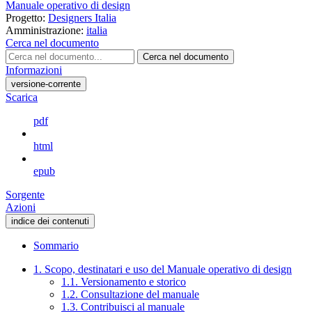
Manuale operativo di design
Progetto:
Designers Italia
Amministrazione:
italia
Cerca nel documento
Cerca nel documento
Informazioni
versione-corrente
Scarica
pdf
html
epub
Sorgente
Azioni
indice dei contenuti
Sommario
1. Scopo, destinatari e uso del Manuale operativo di design
1.1. Versionamento e storico
1.2. Consultazione del manuale
1.3. Contribuisci al manuale