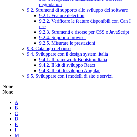
degradation
9.2. Strumenti di supporto allo sviluppo del software
9.2.1. Feature detection
9.2.2. Verificare le feature disponibili con Can I
use
9.2.3. Strumenti e risorse per CSS e JavaScript
9.2.4. Supporto browser
9.2.5. Misurare le prestazioni
9.3. Catalogo del riuso
9.4. Sviluppare con il design system .italia
9.4.1. Il framework Bootstrap Italia
9.4.2. Il kit di sviluppo React
9.4.3. Il kit di sviluppo Angular
9.5. Sviluppare con i modelli di sito e servizi
None
None
A
B
C
D
E
I
M