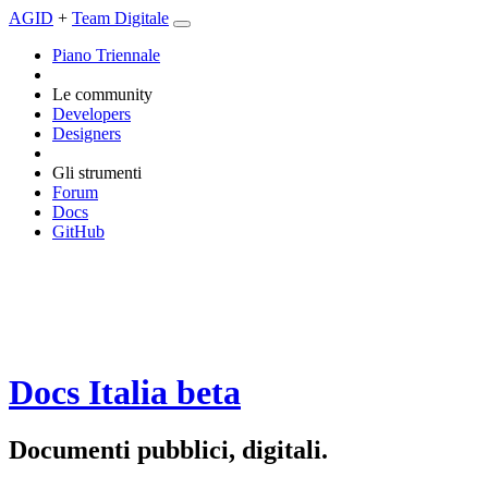
AGID
+
Team Digitale
Piano Triennale
Le community
Developers
Designers
Gli strumenti
Forum
Docs
GitHub
Docs Italia
beta
Documenti pubblici, digitali.