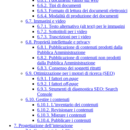
6.6.1. I documenti vanno sul web
6.6.2. Tipi di documenti
6.6.3. Formato di lettura dei documenti elettronici
6.6.4. Modalità di produzione dei documenti
6.7. Immagini e video
6.7.1. Testo alternativo (alt text) per le immagini
6.7.2. Sottotitoli per i video
6.7.3. Trascrizioni per i video
6.8. Proprietà intellettuale e privacy
6.8.1. Pubblicazione di contenuti prodotti dalla
Pubblica Amministrazione
6.8.2. Pubblicazione di contenuti non prodotti
dalla Pubblica Amministrazione
6.8.3. Consenso dei soggetti ritratti
6.9. Ottimizzazione per i motori di ricerca (SEO)
6.9.1. I fattori
on-page
6.9.2. I fattori
off-page
6.9.3. Strumenti di diagnostica SEO: Search
Console
6.10. Gestire i contenuti
6.10.1. L’inventario dei contenuti
6.10.2. Revisionare i contenuti
6.10.3. Migrare i contenuti
6.10.4. Pubblicare i contenuti
7. Progettazione dell’interazione