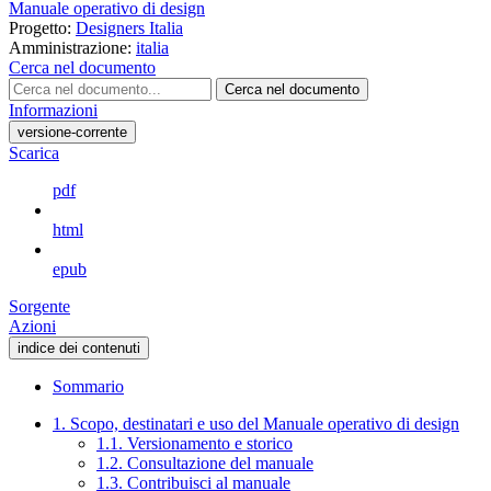
Manuale operativo di design
Progetto:
Designers Italia
Amministrazione:
italia
Cerca nel documento
Cerca nel documento
Informazioni
versione-corrente
Scarica
pdf
html
epub
Sorgente
Azioni
indice dei contenuti
Sommario
1. Scopo, destinatari e uso del Manuale operativo di design
1.1. Versionamento e storico
1.2. Consultazione del manuale
1.3. Contribuisci al manuale