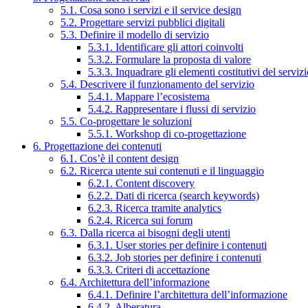
5.1. Cosa sono i servizi e il service design
5.2. Progettare servizi pubblici digitali
5.3. Definire il modello di servizio
5.3.1. Identificare gli attori coinvolti
5.3.2. Formulare la proposta di valore
5.3.3. Inquadrare gli elementi costitutivi del serviz
5.4. Descrivere il funzionamento del servizio
5.4.1. Mappare l’ecosistema
5.4.2. Rappresentare i flussi di servizio
5.5. Co-progettare le soluzioni
5.5.1. Workshop di co-progettazione
6. Progettazione dei contenuti
6.1. Cos’è il content design
6.2. Ricerca utente sui contenuti e il linguaggio
6.2.1. Content discovery
6.2.2. Dati di ricerca (search keywords)
6.2.3. Ricerca tramite analytics
6.2.4. Ricerca sui forum
6.3. Dalla ricerca ai bisogni degli utenti
6.3.1. User stories per definire i contenuti
6.3.2. Job stories per definire i contenuti
6.3.3. Criteri di accettazione
6.4. Architettura dell’informazione
6.4.1. Definire l’architettura dell’informazione
6.4.2. Alberatura