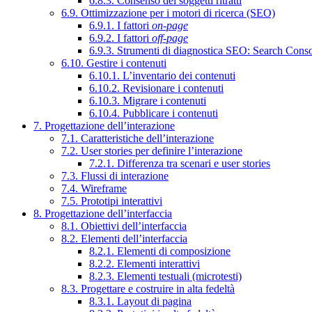
6.8.3. Consenso dei soggetti ritratti
6.9. Ottimizzazione per i motori di ricerca (SEO)
6.9.1. I fattori
on-page
6.9.2. I fattori
off-page
6.9.3. Strumenti di diagnostica SEO: Search Cons
6.10. Gestire i contenuti
6.10.1. L’inventario dei contenuti
6.10.2. Revisionare i contenuti
6.10.3. Migrare i contenuti
6.10.4. Pubblicare i contenuti
7. Progettazione dell’interazione
7.1. Caratteristiche dell’interazione
7.2. User stories per definire l’interazione
7.2.1. Differenza tra scenari e user stories
7.3. Flussi di interazione
7.4. Wireframe
7.5. Prototipi interattivi
8. Progettazione dell’interfaccia
8.1. Obiettivi dell’interfaccia
8.2. Elementi dell’interfaccia
8.2.1. Elementi di composizione
8.2.2. Elementi interattivi
8.2.3. Elementi testuali (microtesti)
8.3. Progettare e costruire in alta fedeltà
8.3.1. Layout di pagina