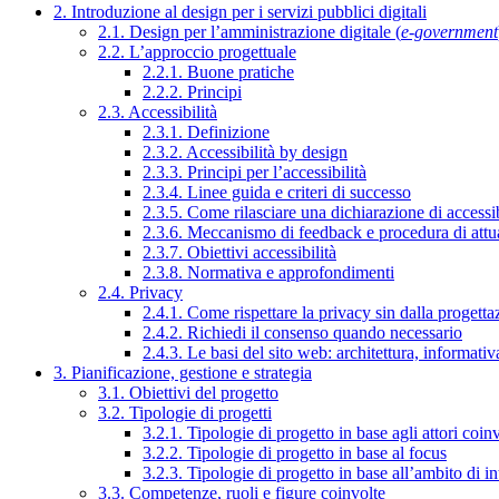
2. Introduzione al design per i servizi pubblici digitali
2.1. Design per l’amministrazione digitale (
e-government
2.2. L’approccio progettuale
2.2.1. Buone pratiche
2.2.2. Principi
2.3. Accessibilità
2.3.1. Definizione
2.3.2. Accessibilità by design
2.3.3. Principi per l’accessibilità
2.3.4. Linee guida e criteri di successo
2.3.5. Come rilasciare una dichiarazione di accessib
2.3.6. Meccanismo di feedback e procedura di attu
2.3.7. Obiettivi accessibilità
2.3.8. Normativa e approfondimenti
2.4. Privacy
2.4.1. Come rispettare la privacy sin dalla progettaz
2.4.2. Richiedi il consenso quando necessario
2.4.3. Le basi del sito web: architettura, informati
3. Pianificazione, gestione e strategia
3.1. Obiettivi del progetto
3.2. Tipologie di progetti
3.2.1. Tipologie di progetto in base agli attori coinv
3.2.2. Tipologie di progetto in base al focus
3.2.3. Tipologie di progetto in base all’ambito di i
3.3. Competenze, ruoli e figure coinvolte