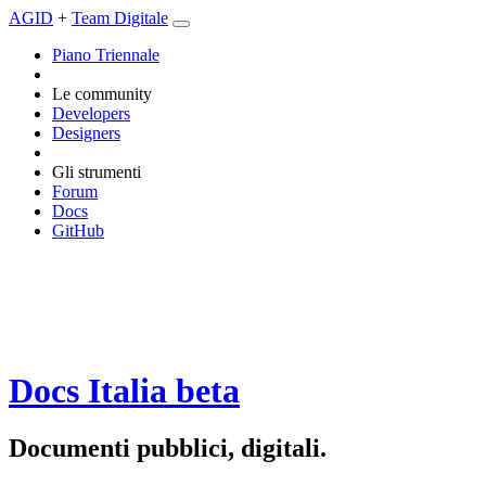
AGID
+
Team Digitale
Piano Triennale
Le community
Developers
Designers
Gli strumenti
Forum
Docs
GitHub
Docs Italia
beta
Documenti pubblici, digitali.