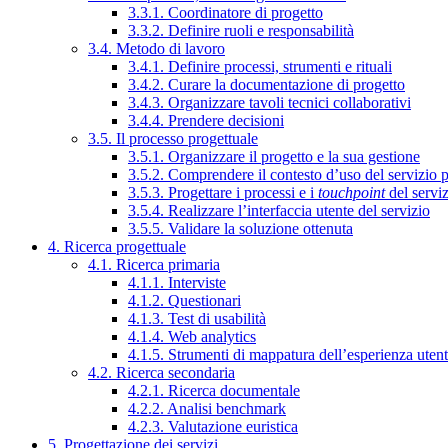
3.3.1. Coordinatore di progetto
3.3.2. Definire ruoli e responsabilità
3.4. Metodo di lavoro
3.4.1. Definire processi, strumenti e rituali
3.4.2. Curare la documentazione di progetto
3.4.3. Organizzare tavoli tecnici collaborativi
3.4.4. Prendere decisioni
3.5. Il processo progettuale
3.5.1. Organizzare il progetto e la sua gestione
3.5.2. Comprendere il contesto d’uso del servizio 
3.5.3. Progettare i processi e i
touchpoint
del servi
3.5.4. Realizzare l’interfaccia utente del servizio
3.5.5. Validare la soluzione ottenuta
4. Ricerca progettuale
4.1. Ricerca primaria
4.1.1. Interviste
4.1.2. Questionari
4.1.3. Test di usabilità
4.1.4. Web analytics
4.1.5. Strumenti di mappatura dell’esperienza uten
4.2. Ricerca secondaria
4.2.1. Ricerca documentale
4.2.2. Analisi benchmark
4.2.3. Valutazione euristica
5. Progettazione dei servizi