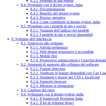
8.3.2. Prototipi in alta fedeltà
8.4. Progettare con il design system .italia
8.4.1. Documentazione
8.4.2. Benefici del design system
8.4.3. Risorse operative
8.4.4. Come contribuire al design system .italia
8.5. Progettare con i modelli di sito e servizi
8.5.1. Vantaggi dell’utilizzo dei modelli
8.5.2. I modelli di sito e servizi disponibili
9. Sviluppo dell’interfaccia
9.1. Approccio allo sviluppo
9.1.1. Attività preliminari
9.1.2. Web design responsivo e accessibile
9.1.3. Mobile first
9.1.4. Progressive enhancement e Graceful degrad
9.2. Strumenti di supporto allo sviluppo del software
9.2.1. Feature detection
9.2.2. Verificare le feature disponibili con Can I us
9.2.3. Strumenti e risorse per CSS e JavaScript
9.2.4. Supporto browser
9.2.5. Misurare le prestazioni
9.3. Catalogo del riuso
9.4. Sviluppare con il design system .italia
9.4.1. Il framework Bootstrap Italia
9.4.2. Il kit di sviluppo React