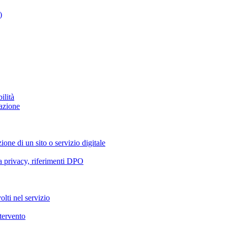
)
ilità
azione
ione di un sito o servizio digitale
va privacy, riferimenti DPO
olti nel servizio
ntervento