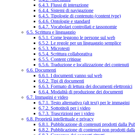
6.4.3. Flussi di interazione
6.4.4. Sistemi di navigazione
6.4.5. Tipologie di contenuto (content type)
6.4.6. Ontologie e standard
6.4.7. Vocabolari controllati e tassonomie
6.5. Scrittura e linguaggio
6.5.1. Come leggono le persone sul web
6.5.2. Le regole per un linguaggio semplice
6.5.3. Microtesti
6.5.4. Scrittura collaborativa
6.5.5. Content critique
6.5.6. Traduzione e localizzazione dei contenuti
6.6. Documenti
6.6.1. I documenti vanno sul web
6.6.2. Tipi di documenti
6.6.3. Formato di lettura dei documenti elettronici
6.6.4. Modalità di produzione dei documenti
6.7. Immagini e video
6.7.1. Testo alternativo (alt text) per le immagini
6.7.2. Sottotitoli per i video
6.7.3. Trascrizioni per i video
6.8. Proprietà intellettuale e privacy
6.8.1. Pubblicazione di contenuti prodotti dalla P
6.8.2. Pubblicazione di contenuti non prodotti dal