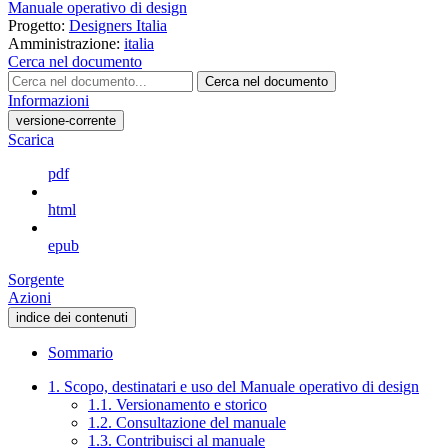
Manuale operativo di design
Progetto:
Designers Italia
Amministrazione:
italia
Cerca nel documento
Cerca nel documento
Informazioni
versione-corrente
Scarica
pdf
html
epub
Sorgente
Azioni
indice dei contenuti
Sommario
1. Scopo, destinatari e uso del Manuale operativo di design
1.1. Versionamento e storico
1.2. Consultazione del manuale
1.3. Contribuisci al manuale