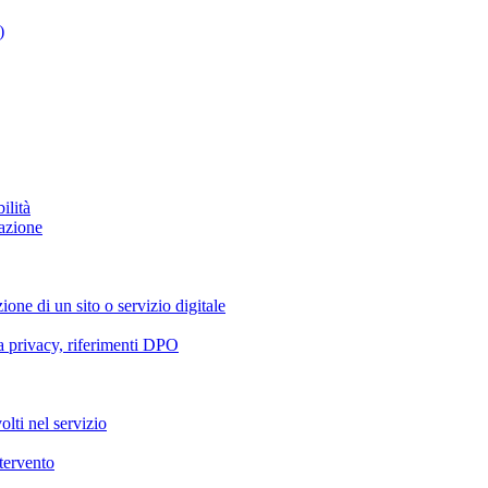
)
ilità
azione
ione di un sito o servizio digitale
va privacy, riferimenti DPO
olti nel servizio
ntervento