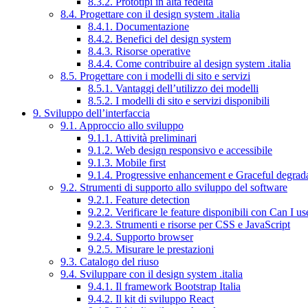
8.3.2. Prototipi in alta fedeltà
8.4. Progettare con il design system .italia
8.4.1. Documentazione
8.4.2. Benefici del design system
8.4.3. Risorse operative
8.4.4. Come contribuire al design system .italia
8.5. Progettare con i modelli di sito e servizi
8.5.1. Vantaggi dell’utilizzo dei modelli
8.5.2. I modelli di sito e servizi disponibili
9. Sviluppo dell’interfaccia
9.1. Approccio allo sviluppo
9.1.1. Attività preliminari
9.1.2. Web design responsivo e accessibile
9.1.3. Mobile first
9.1.4. Progressive enhancement e Graceful degrad
9.2. Strumenti di supporto allo sviluppo del software
9.2.1. Feature detection
9.2.2. Verificare le feature disponibili con Can I us
9.2.3. Strumenti e risorse per CSS e JavaScript
9.2.4. Supporto browser
9.2.5. Misurare le prestazioni
9.3. Catalogo del riuso
9.4. Sviluppare con il design system .italia
9.4.1. Il framework Bootstrap Italia
9.4.2. Il kit di sviluppo React