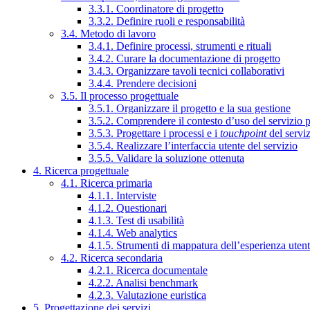
3.3.1. Coordinatore di progetto
3.3.2. Definire ruoli e responsabilità
3.4. Metodo di lavoro
3.4.1. Definire processi, strumenti e rituali
3.4.2. Curare la documentazione di progetto
3.4.3. Organizzare tavoli tecnici collaborativi
3.4.4. Prendere decisioni
3.5. Il processo progettuale
3.5.1. Organizzare il progetto e la sua gestione
3.5.2. Comprendere il contesto d’uso del servizio 
3.5.3. Progettare i processi e i
touchpoint
del servi
3.5.4. Realizzare l’interfaccia utente del servizio
3.5.5. Validare la soluzione ottenuta
4. Ricerca progettuale
4.1. Ricerca primaria
4.1.1. Interviste
4.1.2. Questionari
4.1.3. Test di usabilità
4.1.4. Web analytics
4.1.5. Strumenti di mappatura dell’esperienza uten
4.2. Ricerca secondaria
4.2.1. Ricerca documentale
4.2.2. Analisi benchmark
4.2.3. Valutazione euristica
5. Progettazione dei servizi