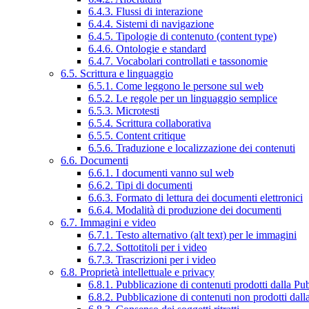
6.4.3. Flussi di interazione
6.4.4. Sistemi di navigazione
6.4.5. Tipologie di contenuto (content type)
6.4.6. Ontologie e standard
6.4.7. Vocabolari controllati e tassonomie
6.5. Scrittura e linguaggio
6.5.1. Come leggono le persone sul web
6.5.2. Le regole per un linguaggio semplice
6.5.3. Microtesti
6.5.4. Scrittura collaborativa
6.5.5. Content critique
6.5.6. Traduzione e localizzazione dei contenuti
6.6. Documenti
6.6.1. I documenti vanno sul web
6.6.2. Tipi di documenti
6.6.3. Formato di lettura dei documenti elettronici
6.6.4. Modalità di produzione dei documenti
6.7. Immagini e video
6.7.1. Testo alternativo (alt text) per le immagini
6.7.2. Sottotitoli per i video
6.7.3. Trascrizioni per i video
6.8. Proprietà intellettuale e privacy
6.8.1. Pubblicazione di contenuti prodotti dalla P
6.8.2. Pubblicazione di contenuti non prodotti dal