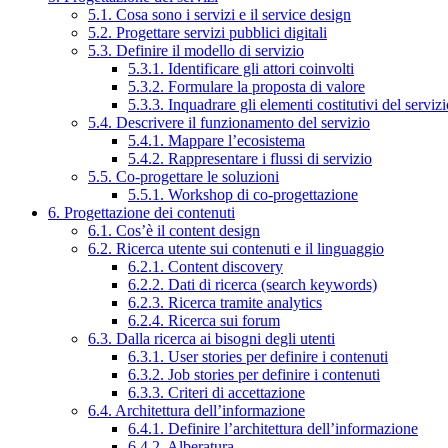
5.1. Cosa sono i servizi e il service design
5.2. Progettare servizi pubblici digitali
5.3. Definire il modello di servizio
5.3.1. Identificare gli attori coinvolti
5.3.2. Formulare la proposta di valore
5.3.3. Inquadrare gli elementi costitutivi del serviz
5.4. Descrivere il funzionamento del servizio
5.4.1. Mappare l’ecosistema
5.4.2. Rappresentare i flussi di servizio
5.5. Co-progettare le soluzioni
5.5.1. Workshop di co-progettazione
6. Progettazione dei contenuti
6.1. Cos’è il content design
6.2. Ricerca utente sui contenuti e il linguaggio
6.2.1. Content discovery
6.2.2. Dati di ricerca (search keywords)
6.2.3. Ricerca tramite analytics
6.2.4. Ricerca sui forum
6.3. Dalla ricerca ai bisogni degli utenti
6.3.1. User stories per definire i contenuti
6.3.2. Job stories per definire i contenuti
6.3.3. Criteri di accettazione
6.4. Architettura dell’informazione
6.4.1. Definire l’architettura dell’informazione
6.4.2. Alberatura