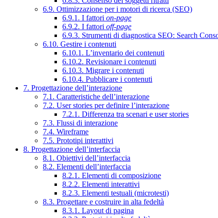
6.8.3. Consenso dei soggetti ritratti
6.9. Ottimizzazione per i motori di ricerca (SEO)
6.9.1. I fattori
on-page
6.9.2. I fattori
off-page
6.9.3. Strumenti di diagnostica SEO: Search Cons
6.10. Gestire i contenuti
6.10.1. L’inventario dei contenuti
6.10.2. Revisionare i contenuti
6.10.3. Migrare i contenuti
6.10.4. Pubblicare i contenuti
7. Progettazione dell’interazione
7.1. Caratteristiche dell’interazione
7.2. User stories per definire l’interazione
7.2.1. Differenza tra scenari e user stories
7.3. Flussi di interazione
7.4. Wireframe
7.5. Prototipi interattivi
8. Progettazione dell’interfaccia
8.1. Obiettivi dell’interfaccia
8.2. Elementi dell’interfaccia
8.2.1. Elementi di composizione
8.2.2. Elementi interattivi
8.2.3. Elementi testuali (microtesti)
8.3. Progettare e costruire in alta fedeltà
8.3.1. Layout di pagina