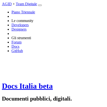
AGID
+
Team Digitale
Piano Triennale
Le community
Developers
Designers
Gli strumenti
Forum
Docs
GitHub
Docs Italia
beta
Documenti pubblici, digitali.