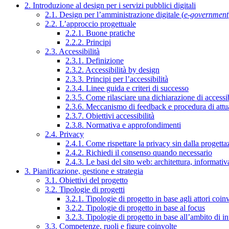
2. Introduzione al design per i servizi pubblici digitali
2.1. Design per l’amministrazione digitale (
e-government
2.2. L’approccio progettuale
2.2.1. Buone pratiche
2.2.2. Principi
2.3. Accessibilità
2.3.1. Definizione
2.3.2. Accessibilità by design
2.3.3. Principi per l’accessibilità
2.3.4. Linee guida e criteri di successo
2.3.5. Come rilasciare una dichiarazione di accessib
2.3.6. Meccanismo di feedback e procedura di attu
2.3.7. Obiettivi accessibilità
2.3.8. Normativa e approfondimenti
2.4. Privacy
2.4.1. Come rispettare la privacy sin dalla progettaz
2.4.2. Richiedi il consenso quando necessario
2.4.3. Le basi del sito web: architettura, informati
3. Pianificazione, gestione e strategia
3.1. Obiettivi del progetto
3.2. Tipologie di progetti
3.2.1. Tipologie di progetto in base agli attori coinv
3.2.2. Tipologie di progetto in base al focus
3.2.3. Tipologie di progetto in base all’ambito di i
3.3. Competenze, ruoli e figure coinvolte