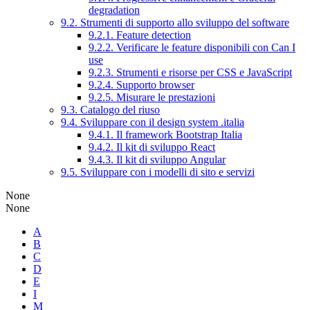
degradation
9.2. Strumenti di supporto allo sviluppo del software
9.2.1. Feature detection
9.2.2. Verificare le feature disponibili con Can I
use
9.2.3. Strumenti e risorse per CSS e JavaScript
9.2.4. Supporto browser
9.2.5. Misurare le prestazioni
9.3. Catalogo del riuso
9.4. Sviluppare con il design system .italia
9.4.1. Il framework Bootstrap Italia
9.4.2. Il kit di sviluppo React
9.4.3. Il kit di sviluppo Angular
9.5. Sviluppare con i modelli di sito e servizi
None
None
A
B
C
D
E
I
M