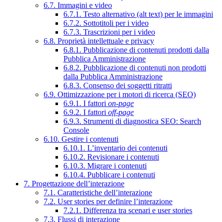
6.7. Immagini e video
6.7.1. Testo alternativo (alt text) per le immagini
6.7.2. Sottotitoli per i video
6.7.3. Trascrizioni per i video
6.8. Proprietà intellettuale e privacy
6.8.1. Pubblicazione di contenuti prodotti dalla
Pubblica Amministrazione
6.8.2. Pubblicazione di contenuti non prodotti
dalla Pubblica Amministrazione
6.8.3. Consenso dei soggetti ritratti
6.9. Ottimizzazione per i motori di ricerca (SEO)
6.9.1. I fattori
on-page
6.9.2. I fattori
off-page
6.9.3. Strumenti di diagnostica SEO: Search
Console
6.10. Gestire i contenuti
6.10.1. L’inventario dei contenuti
6.10.2. Revisionare i contenuti
6.10.3. Migrare i contenuti
6.10.4. Pubblicare i contenuti
7. Progettazione dell’interazione
7.1. Caratteristiche dell’interazione
7.2. User stories per definire l’interazione
7.2.1. Differenza tra scenari e user stories
7.3. Flussi di interazione