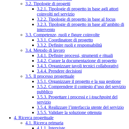
3.2. Tipologie di progetti
3.2.1. Tipologie di progetto in base agli attori
coinvolti nel servizio
3.2.2. Tipologie di progetto in base al focus
3.2.3. Tipologie di progetto in base all’ambito di
intervento
3.3. Competenze, ruoli e figure coinvolte
3.3.1. Coordinatore di progetto
3.3.2. Definire ruoli e responsabilità
3.4. Metodo di lavoro
3.4.1. Definire processi, strumenti e rituali
3.4.2. Curare la documentazione di progetto
3.4.3. Organizzare tavoli tecnici collaborativi
3.4.4. Prendere decisioni
3.5. Il processo progettuale
3.5.1. Organizzare il progetto e la sua gestione
3.5.2. Comprendere il contesto d’uso del servizio
pubblico
3.5.3. Progettare i processi e i
touchpoint
del
servizio
3.5.4. Realizzare l’interfaccia utente del servizio
3.5.5. Validare la soluzione ottenuta
4. Ricerca progettuale
4.1. Ricerca primaria
4.1.1. Interviste