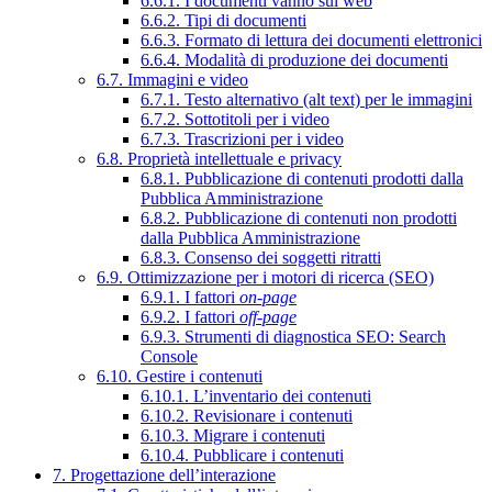
6.6.1. I documenti vanno sul web
6.6.2. Tipi di documenti
6.6.3. Formato di lettura dei documenti elettronici
6.6.4. Modalità di produzione dei documenti
6.7. Immagini e video
6.7.1. Testo alternativo (alt text) per le immagini
6.7.2. Sottotitoli per i video
6.7.3. Trascrizioni per i video
6.8. Proprietà intellettuale e privacy
6.8.1. Pubblicazione di contenuti prodotti dalla
Pubblica Amministrazione
6.8.2. Pubblicazione di contenuti non prodotti
dalla Pubblica Amministrazione
6.8.3. Consenso dei soggetti ritratti
6.9. Ottimizzazione per i motori di ricerca (SEO)
6.9.1. I fattori
on-page
6.9.2. I fattori
off-page
6.9.3. Strumenti di diagnostica SEO: Search
Console
6.10. Gestire i contenuti
6.10.1. L’inventario dei contenuti
6.10.2. Revisionare i contenuti
6.10.3. Migrare i contenuti
6.10.4. Pubblicare i contenuti
7. Progettazione dell’interazione