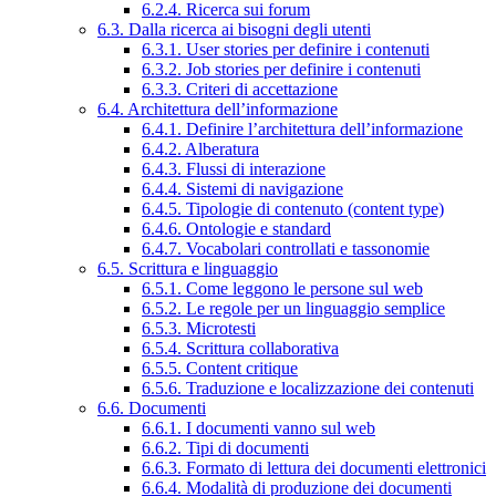
6.2.4. Ricerca sui forum
6.3. Dalla ricerca ai bisogni degli utenti
6.3.1. User stories per definire i contenuti
6.3.2. Job stories per definire i contenuti
6.3.3. Criteri di accettazione
6.4. Architettura dell’informazione
6.4.1. Definire l’architettura dell’informazione
6.4.2. Alberatura
6.4.3. Flussi di interazione
6.4.4. Sistemi di navigazione
6.4.5. Tipologie di contenuto (content type)
6.4.6. Ontologie e standard
6.4.7. Vocabolari controllati e tassonomie
6.5. Scrittura e linguaggio
6.5.1. Come leggono le persone sul web
6.5.2. Le regole per un linguaggio semplice
6.5.3. Microtesti
6.5.4. Scrittura collaborativa
6.5.5. Content critique
6.5.6. Traduzione e localizzazione dei contenuti
6.6. Documenti
6.6.1. I documenti vanno sul web
6.6.2. Tipi di documenti
6.6.3. Formato di lettura dei documenti elettronici
6.6.4. Modalità di produzione dei documenti