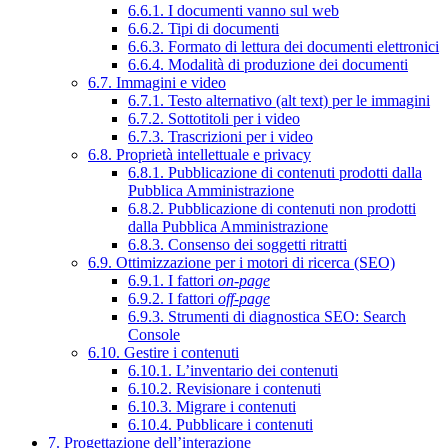
6.6.1. I documenti vanno sul web
6.6.2. Tipi di documenti
6.6.3. Formato di lettura dei documenti elettronici
6.6.4. Modalità di produzione dei documenti
6.7. Immagini e video
6.7.1. Testo alternativo (alt text) per le immagini
6.7.2. Sottotitoli per i video
6.7.3. Trascrizioni per i video
6.8. Proprietà intellettuale e privacy
6.8.1. Pubblicazione di contenuti prodotti dalla
Pubblica Amministrazione
6.8.2. Pubblicazione di contenuti non prodotti
dalla Pubblica Amministrazione
6.8.3. Consenso dei soggetti ritratti
6.9. Ottimizzazione per i motori di ricerca (SEO)
6.9.1. I fattori
on-page
6.9.2. I fattori
off-page
6.9.3. Strumenti di diagnostica SEO: Search
Console
6.10. Gestire i contenuti
6.10.1. L’inventario dei contenuti
6.10.2. Revisionare i contenuti
6.10.3. Migrare i contenuti
6.10.4. Pubblicare i contenuti
7. Progettazione dell’interazione