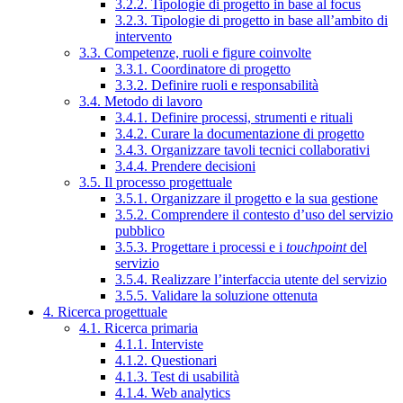
3.2.2. Tipologie di progetto in base al focus
3.2.3. Tipologie di progetto in base all’ambito di
intervento
3.3. Competenze, ruoli e figure coinvolte
3.3.1. Coordinatore di progetto
3.3.2. Definire ruoli e responsabilità
3.4. Metodo di lavoro
3.4.1. Definire processi, strumenti e rituali
3.4.2. Curare la documentazione di progetto
3.4.3. Organizzare tavoli tecnici collaborativi
3.4.4. Prendere decisioni
3.5. Il processo progettuale
3.5.1. Organizzare il progetto e la sua gestione
3.5.2. Comprendere il contesto d’uso del servizio
pubblico
3.5.3. Progettare i processi e i
touchpoint
del
servizio
3.5.4. Realizzare l’interfaccia utente del servizio
3.5.5. Validare la soluzione ottenuta
4. Ricerca progettuale
4.1. Ricerca primaria
4.1.1. Interviste
4.1.2. Questionari
4.1.3. Test di usabilità
4.1.4. Web analytics