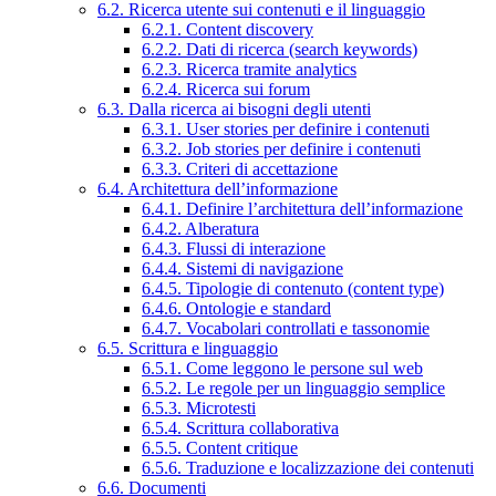
6.2. Ricerca utente sui contenuti e il linguaggio
6.2.1. Content discovery
6.2.2. Dati di ricerca (search keywords)
6.2.3. Ricerca tramite analytics
6.2.4. Ricerca sui forum
6.3. Dalla ricerca ai bisogni degli utenti
6.3.1. User stories per definire i contenuti
6.3.2. Job stories per definire i contenuti
6.3.3. Criteri di accettazione
6.4. Architettura dell’informazione
6.4.1. Definire l’architettura dell’informazione
6.4.2. Alberatura
6.4.3. Flussi di interazione
6.4.4. Sistemi di navigazione
6.4.5. Tipologie di contenuto (content type)
6.4.6. Ontologie e standard
6.4.7. Vocabolari controllati e tassonomie
6.5. Scrittura e linguaggio
6.5.1. Come leggono le persone sul web
6.5.2. Le regole per un linguaggio semplice
6.5.3. Microtesti
6.5.4. Scrittura collaborativa
6.5.5. Content critique
6.5.6. Traduzione e localizzazione dei contenuti
6.6. Documenti