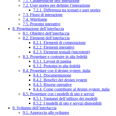
7.1. Caratteristiche dell’interazione
7.2. User stories per definire l’interazione
7.2.1. Differenza tra scenari e user stories
7.3. Flussi di interazione
7.4. Wireframe
7.5. Prototipi interattivi
8. Progettazione dell’interfaccia
8.1. Obiettivi dell’interfaccia
8.2. Elementi dell’interfaccia
8.2.1. Elementi di composizione
8.2.2. Elementi interattivi
8.2.3. Elementi testuali (microtesti)
8.3. Progettare e costruire in alta fedeltà
8.3.1. Layout di pagina
8.3.2. Prototipi in alta fedeltà
8.4. Progettare con il design system .italia
8.4.1. Documentazione
8.4.2. Benefici del design system
8.4.3. Risorse operative
8.4.4. Come contribuire al design system .italia
8.5. Progettare con i modelli di sito e servizi
8.5.1. Vantaggi dell’utilizzo dei modelli
8.5.2. I modelli di sito e servizi disponibili
9. Sviluppo dell’interfaccia
9.1. Approccio allo sviluppo