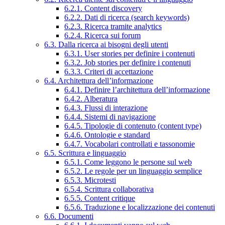
6.2.1. Content discovery
6.2.2. Dati di ricerca (search keywords)
6.2.3. Ricerca tramite analytics
6.2.4. Ricerca sui forum
6.3. Dalla ricerca ai bisogni degli utenti
6.3.1. User stories per definire i contenuti
6.3.2. Job stories per definire i contenuti
6.3.3. Criteri di accettazione
6.4. Architettura dell’informazione
6.4.1. Definire l’architettura dell’informazione
6.4.2. Alberatura
6.4.3. Flussi di interazione
6.4.4. Sistemi di navigazione
6.4.5. Tipologie di contenuto (content type)
6.4.6. Ontologie e standard
6.4.7. Vocabolari controllati e tassonomie
6.5. Scrittura e linguaggio
6.5.1. Come leggono le persone sul web
6.5.2. Le regole per un linguaggio semplice
6.5.3. Microtesti
6.5.4. Scrittura collaborativa
6.5.5. Content critique
6.5.6. Traduzione e localizzazione dei contenuti
6.6. Documenti