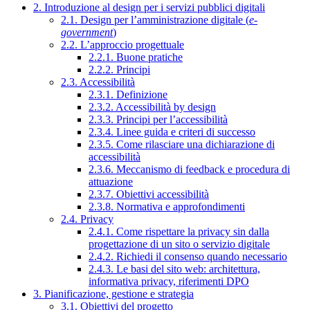
2. Introduzione al design per i servizi pubblici digitali
2.1. Design per l’amministrazione digitale (
e-
government
)
2.2. L’approccio progettuale
2.2.1. Buone pratiche
2.2.2. Principi
2.3. Accessibilità
2.3.1. Definizione
2.3.2. Accessibilità by design
2.3.3. Principi per l’accessibilità
2.3.4. Linee guida e criteri di successo
2.3.5. Come rilasciare una dichiarazione di
accessibilità
2.3.6. Meccanismo di feedback e procedura di
attuazione
2.3.7. Obiettivi accessibilità
2.3.8. Normativa e approfondimenti
2.4. Privacy
2.4.1. Come rispettare la privacy sin dalla
progettazione di un sito o servizio digitale
2.4.2. Richiedi il consenso quando necessario
2.4.3. Le basi del sito web: architettura,
informativa privacy, riferimenti DPO
3. Pianificazione, gestione e strategia
3.1. Obiettivi del progetto