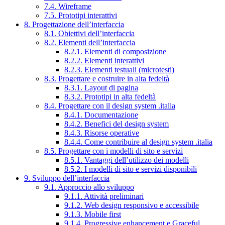
7.4. Wireframe
7.5. Prototipi interattivi
8. Progettazione dell’interfaccia
8.1. Obiettivi dell’interfaccia
8.2. Elementi dell’interfaccia
8.2.1. Elementi di composizione
8.2.2. Elementi interattivi
8.2.3. Elementi testuali (microtesti)
8.3. Progettare e costruire in alta fedeltà
8.3.1. Layout di pagina
8.3.2. Prototipi in alta fedeltà
8.4. Progettare con il design system .italia
8.4.1. Documentazione
8.4.2. Benefici del design system
8.4.3. Risorse operative
8.4.4. Come contribuire al design system .italia
8.5. Progettare con i modelli di sito e servizi
8.5.1. Vantaggi dell’utilizzo dei modelli
8.5.2. I modelli di sito e servizi disponibili
9. Sviluppo dell’interfaccia
9.1. Approccio allo sviluppo
9.1.1. Attività preliminari
9.1.2. Web design responsivo e accessibile
9.1.3. Mobile first
9.1.4. Progressive enhancement e Graceful