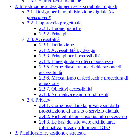
1.3. Contribuisci al manuale
2. Introduzione al design per i servizi pubblici digitali
2.1. Design per l’amministrazione digitale (
e-
government
)
2.2. L’approccio progettuale
2.2.1. Buone pratiche
2.2.2. Principi
2.3. Accessibilità
2.3.1. Definizione
2.3.2. Accessibilità by design
2.3.3. Principi per l’accessibilità
2.3.4. Linee guida e criteri di successo
2.3.5. Come rilasciare una dichiarazione di
accessibilità
2.3.6. Meccanismo di feedback e procedura di
attuazione
2.3.7. Obiettivi accessibilità
2.3.8. Normativa e approfondimenti
2.4. Privacy
2.4.1. Come rispettare la privacy sin dalla
progettazione di un sito o servizio digitale
2.4.2. Richiedi il consenso quando necessario
2.4.3. Le basi del sito web: architettura,
informativa privacy, riferimenti DPO
3. Pianificazione, gestione e strategia