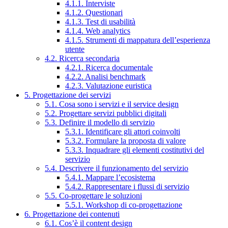
4.1.1. Interviste
4.1.2. Questionari
4.1.3. Test di usabilità
4.1.4. Web analytics
4.1.5. Strumenti di mappatura dell’esperienza
utente
4.2. Ricerca secondaria
4.2.1. Ricerca documentale
4.2.2. Analisi benchmark
4.2.3. Valutazione euristica
5. Progettazione dei servizi
5.1. Cosa sono i servizi e il service design
5.2. Progettare servizi pubblici digitali
5.3. Definire il modello di servizio
5.3.1. Identificare gli attori coinvolti
5.3.2. Formulare la proposta di valore
5.3.3. Inquadrare gli elementi costitutivi del
servizio
5.4. Descrivere il funzionamento del servizio
5.4.1. Mappare l’ecosistema
5.4.2. Rappresentare i flussi di servizio
5.5. Co-progettare le soluzioni
5.5.1. Workshop di co-progettazione
6. Progettazione dei contenuti
6.1. Cos’è il content design