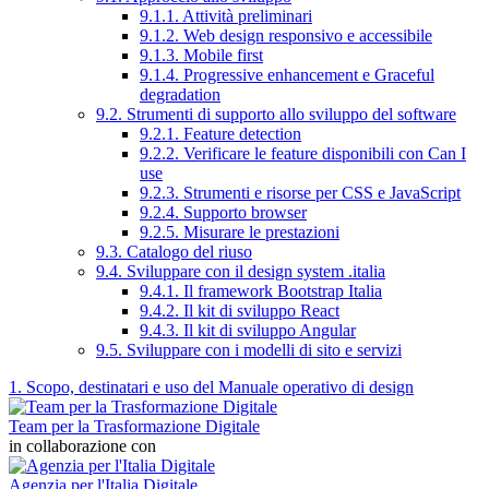
9.1.1. Attività preliminari
9.1.2. Web design responsivo e accessibile
9.1.3. Mobile first
9.1.4. Progressive enhancement e Graceful
degradation
9.2. Strumenti di supporto allo sviluppo del software
9.2.1. Feature detection
9.2.2. Verificare le feature disponibili con Can I
use
9.2.3. Strumenti e risorse per CSS e JavaScript
9.2.4. Supporto browser
9.2.5. Misurare le prestazioni
9.3. Catalogo del riuso
9.4. Sviluppare con il design system .italia
9.4.1. Il framework Bootstrap Italia
9.4.2. Il kit di sviluppo React
9.4.3. Il kit di sviluppo Angular
9.5. Sviluppare con i modelli di sito e servizi
1. Scopo, destinatari e uso del Manuale operativo di design
Team per la Trasformazione Digitale
in collaborazione con
Agenzia per l'Italia Digitale