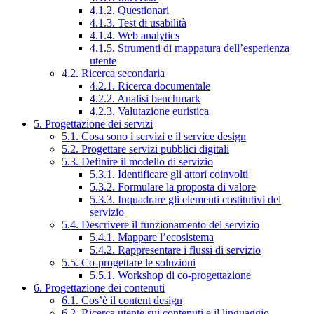
4.1.2. Questionari
4.1.3. Test di usabilità
4.1.4. Web analytics
4.1.5. Strumenti di mappatura dell’esperienza
utente
4.2. Ricerca secondaria
4.2.1. Ricerca documentale
4.2.2. Analisi benchmark
4.2.3. Valutazione euristica
5. Progettazione dei servizi
5.1. Cosa sono i servizi e il service design
5.2. Progettare servizi pubblici digitali
5.3. Definire il modello di servizio
5.3.1. Identificare gli attori coinvolti
5.3.2. Formulare la proposta di valore
5.3.3. Inquadrare gli elementi costitutivi del
servizio
5.4. Descrivere il funzionamento del servizio
5.4.1. Mappare l’ecosistema
5.4.2. Rappresentare i flussi di servizio
5.5. Co-progettare le soluzioni
5.5.1. Workshop di co-progettazione
6. Progettazione dei contenuti
6.1. Cos’è il content design
6.2. Ricerca utente sui contenuti e il linguaggio