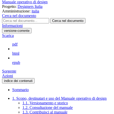
Manuale operativo di design
Progetto:
Designers Italia
Amministrazione:
italia
Cerca nel documento
Cerca nel documento
Informazioni
versione-corrente
Scarica
pdf
html
epub
Sorgente
Azioni
indice dei contenuti
Sommario
1. Scopo, destinatari e uso del Manuale operativo di design
1.1. Versionamento e storico
1.2. Consultazione del manuale
1.3. Contribuisci al manuale