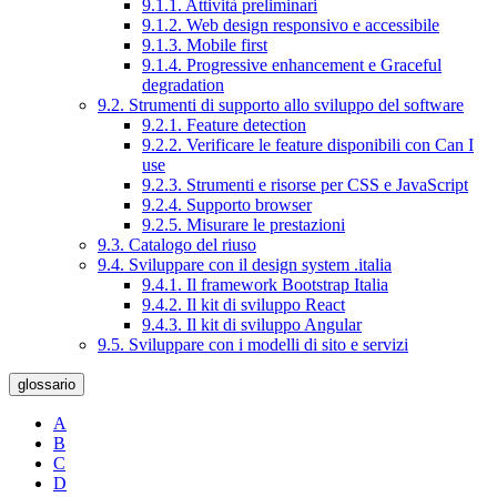
9.1.1. Attività preliminari
9.1.2. Web design responsivo e accessibile
9.1.3. Mobile first
9.1.4. Progressive enhancement e Graceful
degradation
9.2. Strumenti di supporto allo sviluppo del software
9.2.1. Feature detection
9.2.2. Verificare le feature disponibili con Can I
use
9.2.3. Strumenti e risorse per CSS e JavaScript
9.2.4. Supporto browser
9.2.5. Misurare le prestazioni
9.3. Catalogo del riuso
9.4. Sviluppare con il design system .italia
9.4.1. Il framework Bootstrap Italia
9.4.2. Il kit di sviluppo React
9.4.3. Il kit di sviluppo Angular
9.5. Sviluppare con i modelli di sito e servizi
glossario
A
B
C
D