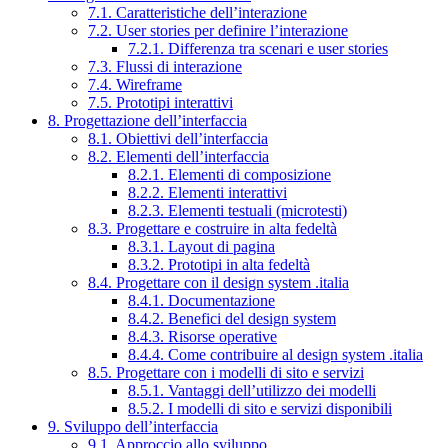
7.1. Caratteristiche dell’interazione
7.2. User stories per definire l’interazione
7.2.1. Differenza tra scenari e user stories
7.3. Flussi di interazione
7.4. Wireframe
7.5. Prototipi interattivi
8. Progettazione dell’interfaccia
8.1. Obiettivi dell’interfaccia
8.2. Elementi dell’interfaccia
8.2.1. Elementi di composizione
8.2.2. Elementi interattivi
8.2.3. Elementi testuali (microtesti)
8.3. Progettare e costruire in alta fedeltà
8.3.1. Layout di pagina
8.3.2. Prototipi in alta fedeltà
8.4. Progettare con il design system .italia
8.4.1. Documentazione
8.4.2. Benefici del design system
8.4.3. Risorse operative
8.4.4. Come contribuire al design system .italia
8.5. Progettare con i modelli di sito e servizi
8.5.1. Vantaggi dell’utilizzo dei modelli
8.5.2. I modelli di sito e servizi disponibili
9. Sviluppo dell’interfaccia
9.1. Approccio allo sviluppo