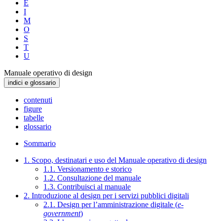
E
I
M
O
S
T
U
Manuale operativo di design
indici e glossario
contenuti
figure
tabelle
glossario
Sommario
1. Scopo, destinatari e uso del Manuale operativo di design
1.1. Versionamento e storico
1.2. Consultazione del manuale
1.3. Contribuisci al manuale
2. Introduzione al design per i servizi pubblici digitali
2.1. Design per l’amministrazione digitale (
e-
government
)