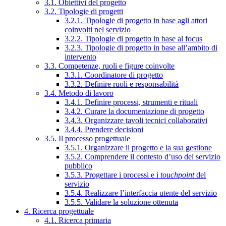
3.1. Obiettivi del progetto
3.2. Tipologie di progetti
3.2.1. Tipologie di progetto in base agli attori
coinvolti nel servizio
3.2.2. Tipologie di progetto in base al focus
3.2.3. Tipologie di progetto in base all’ambito di
intervento
3.3. Competenze, ruoli e figure coinvolte
3.3.1. Coordinatore di progetto
3.3.2. Definire ruoli e responsabilità
3.4. Metodo di lavoro
3.4.1. Definire processi, strumenti e rituali
3.4.2. Curare la documentazione di progetto
3.4.3. Organizzare tavoli tecnici collaborativi
3.4.4. Prendere decisioni
3.5. Il processo progettuale
3.5.1. Organizzare il progetto e la sua gestione
3.5.2. Comprendere il contesto d’uso del servizio
pubblico
3.5.3. Progettare i processi e i
touchpoint
del
servizio
3.5.4. Realizzare l’interfaccia utente del servizio
3.5.5. Validare la soluzione ottenuta
4. Ricerca progettuale
4.1. Ricerca primaria