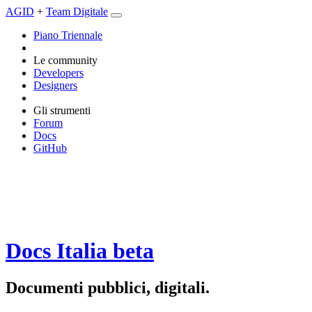
AGID
+
Team Digitale
Piano Triennale
Le community
Developers
Designers
Gli strumenti
Forum
Docs
GitHub
Docs Italia
beta
Documenti pubblici, digitali.