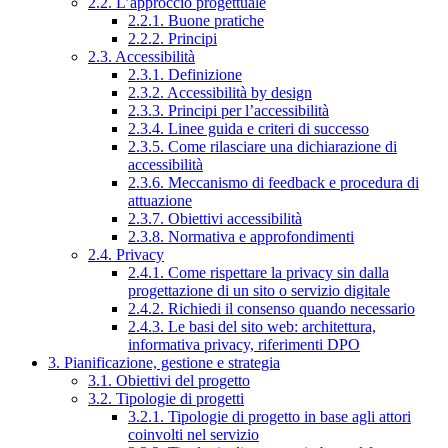
2.2. L’approccio progettuale
2.2.1. Buone pratiche
2.2.2. Principi
2.3. Accessibilità
2.3.1. Definizione
2.3.2. Accessibilità by design
2.3.3. Principi per l’accessibilità
2.3.4. Linee guida e criteri di successo
2.3.5. Come rilasciare una dichiarazione di
accessibilità
2.3.6. Meccanismo di feedback e procedura di
attuazione
2.3.7. Obiettivi accessibilità
2.3.8. Normativa e approfondimenti
2.4. Privacy
2.4.1. Come rispettare la privacy sin dalla
progettazione di un sito o servizio digitale
2.4.2. Richiedi il consenso quando necessario
2.4.3. Le basi del sito web: architettura,
informativa privacy, riferimenti DPO
3. Pianificazione, gestione e strategia
3.1. Obiettivi del progetto
3.2. Tipologie di progetti
3.2.1. Tipologie di progetto in base agli attori
coinvolti nel servizio