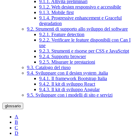
9.1.1. Attività preliminari
9.1.2. Web design responsivo e accessibile
9.1.3. Mobile first
9.1.4. Progressive enhancement e Graceful
degradation
9.2. Strumenti di supporto allo sviluppo del software
9.2.1. Feature detection
9.2.2. Verificare le feature disponibili con Can I
use
9.2.3. Strumenti e risorse per CSS e JavaScript
9.2.4. Supporto browser
9.2.5. Misurare le prestazioni
9.3. Catalogo del riuso
9.4. Sviluppare con il design system .italia
9.4.1. Il framework Bootstrap Italia
9.4.2. Il kit di sviluppo React
9.4.3. Il kit di sviluppo Angular
9.5. Sviluppare con i modelli di sito e servizi
glossario
A
B
C
D