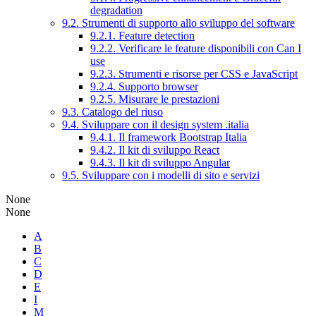
degradation
9.2. Strumenti di supporto allo sviluppo del software
9.2.1. Feature detection
9.2.2. Verificare le feature disponibili con Can I
use
9.2.3. Strumenti e risorse per CSS e JavaScript
9.2.4. Supporto browser
9.2.5. Misurare le prestazioni
9.3. Catalogo del riuso
9.4. Sviluppare con il design system .italia
9.4.1. Il framework Bootstrap Italia
9.4.2. Il kit di sviluppo React
9.4.3. Il kit di sviluppo Angular
9.5. Sviluppare con i modelli di sito e servizi
None
None
A
B
C
D
E
I
M