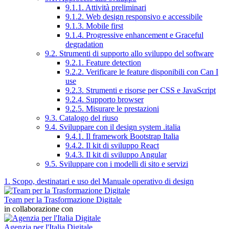
9.1.1. Attività preliminari
9.1.2. Web design responsivo e accessibile
9.1.3. Mobile first
9.1.4. Progressive enhancement e Graceful
degradation
9.2. Strumenti di supporto allo sviluppo del software
9.2.1. Feature detection
9.2.2. Verificare le feature disponibili con Can I
use
9.2.3. Strumenti e risorse per CSS e JavaScript
9.2.4. Supporto browser
9.2.5. Misurare le prestazioni
9.3. Catalogo del riuso
9.4. Sviluppare con il design system .italia
9.4.1. Il framework Bootstrap Italia
9.4.2. Il kit di sviluppo React
9.4.3. Il kit di sviluppo Angular
9.5. Sviluppare con i modelli di sito e servizi
1. Scopo, destinatari e uso del Manuale operativo di design
Team per la Trasformazione Digitale
in collaborazione con
Agenzia per l'Italia Digitale