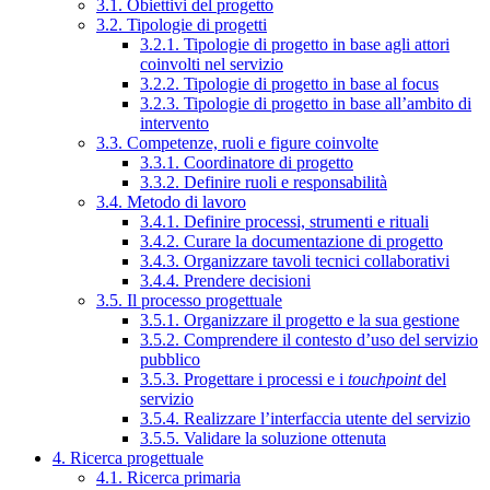
3.1. Obiettivi del progetto
3.2. Tipologie di progetti
3.2.1. Tipologie di progetto in base agli attori
coinvolti nel servizio
3.2.2. Tipologie di progetto in base al focus
3.2.3. Tipologie di progetto in base all’ambito di
intervento
3.3. Competenze, ruoli e figure coinvolte
3.3.1. Coordinatore di progetto
3.3.2. Definire ruoli e responsabilità
3.4. Metodo di lavoro
3.4.1. Definire processi, strumenti e rituali
3.4.2. Curare la documentazione di progetto
3.4.3. Organizzare tavoli tecnici collaborativi
3.4.4. Prendere decisioni
3.5. Il processo progettuale
3.5.1. Organizzare il progetto e la sua gestione
3.5.2. Comprendere il contesto d’uso del servizio
pubblico
3.5.3. Progettare i processi e i
touchpoint
del
servizio
3.5.4. Realizzare l’interfaccia utente del servizio
3.5.5. Validare la soluzione ottenuta
4. Ricerca progettuale
4.1. Ricerca primaria