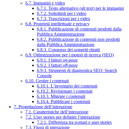
6.7. Immagini e video
6.7.1. Testo alternativo (alt text) per le immagini
6.7.2. Sottotitoli per i video
6.7.3. Trascrizioni per i video
6.8. Proprietà intellettuale e privacy
6.8.1. Pubblicazione di contenuti prodotti dalla
Pubblica Amministrazione
6.8.2. Pubblicazione di contenuti non prodotti
dalla Pubblica Amministrazione
6.8.3. Consenso dei soggetti ritratti
6.9. Ottimizzazione per i motori di ricerca (SEO)
6.9.1. I fattori
on-page
6.9.2. I fattori
off-page
6.9.3. Strumenti di diagnostica SEO: Search
Console
6.10. Gestire i contenuti
6.10.1. L’inventario dei contenuti
6.10.2. Revisionare i contenuti
6.10.3. Migrare i contenuti
6.10.4. Pubblicare i contenuti
7. Progettazione dell’interazione
7.1. Caratteristiche dell’interazione
7.2. User stories per definire l’interazione
7.2.1. Differenza tra scenari e user stories
7.3. Flussi di interazione