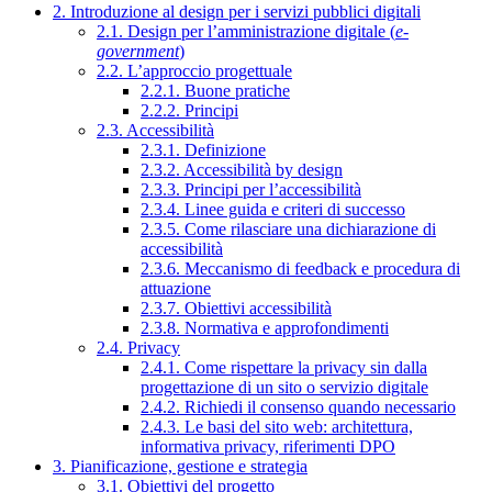
2. Introduzione al design per i servizi pubblici digitali
2.1. Design per l’amministrazione digitale (
e-
government
)
2.2. L’approccio progettuale
2.2.1. Buone pratiche
2.2.2. Principi
2.3. Accessibilità
2.3.1. Definizione
2.3.2. Accessibilità by design
2.3.3. Principi per l’accessibilità
2.3.4. Linee guida e criteri di successo
2.3.5. Come rilasciare una dichiarazione di
accessibilità
2.3.6. Meccanismo di feedback e procedura di
attuazione
2.3.7. Obiettivi accessibilità
2.3.8. Normativa e approfondimenti
2.4. Privacy
2.4.1. Come rispettare la privacy sin dalla
progettazione di un sito o servizio digitale
2.4.2. Richiedi il consenso quando necessario
2.4.3. Le basi del sito web: architettura,
informativa privacy, riferimenti DPO
3. Pianificazione, gestione e strategia
3.1. Obiettivi del progetto