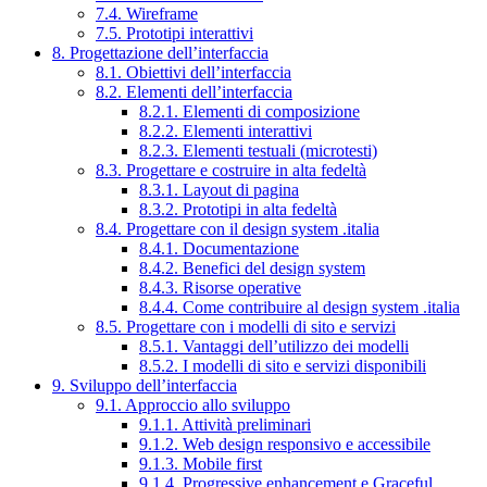
7.4. Wireframe
7.5. Prototipi interattivi
8. Progettazione dell’interfaccia
8.1. Obiettivi dell’interfaccia
8.2. Elementi dell’interfaccia
8.2.1. Elementi di composizione
8.2.2. Elementi interattivi
8.2.3. Elementi testuali (microtesti)
8.3. Progettare e costruire in alta fedeltà
8.3.1. Layout di pagina
8.3.2. Prototipi in alta fedeltà
8.4. Progettare con il design system .italia
8.4.1. Documentazione
8.4.2. Benefici del design system
8.4.3. Risorse operative
8.4.4. Come contribuire al design system .italia
8.5. Progettare con i modelli di sito e servizi
8.5.1. Vantaggi dell’utilizzo dei modelli
8.5.2. I modelli di sito e servizi disponibili
9. Sviluppo dell’interfaccia
9.1. Approccio allo sviluppo
9.1.1. Attività preliminari
9.1.2. Web design responsivo e accessibile
9.1.3. Mobile first
9.1.4. Progressive enhancement e Graceful