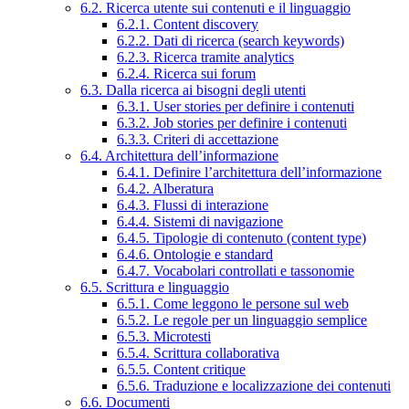
6.2. Ricerca utente sui contenuti e il linguaggio
6.2.1. Content discovery
6.2.2. Dati di ricerca (search keywords)
6.2.3. Ricerca tramite analytics
6.2.4. Ricerca sui forum
6.3. Dalla ricerca ai bisogni degli utenti
6.3.1. User stories per definire i contenuti
6.3.2. Job stories per definire i contenuti
6.3.3. Criteri di accettazione
6.4. Architettura dell’informazione
6.4.1. Definire l’architettura dell’informazione
6.4.2. Alberatura
6.4.3. Flussi di interazione
6.4.4. Sistemi di navigazione
6.4.5. Tipologie di contenuto (content type)
6.4.6. Ontologie e standard
6.4.7. Vocabolari controllati e tassonomie
6.5. Scrittura e linguaggio
6.5.1. Come leggono le persone sul web
6.5.2. Le regole per un linguaggio semplice
6.5.3. Microtesti
6.5.4. Scrittura collaborativa
6.5.5. Content critique
6.5.6. Traduzione e localizzazione dei contenuti
6.6. Documenti