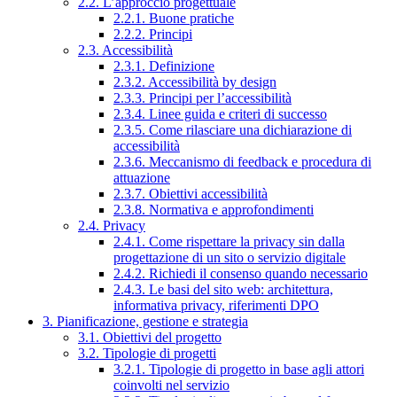
2.2. L’approccio progettuale
2.2.1. Buone pratiche
2.2.2. Principi
2.3. Accessibilità
2.3.1. Definizione
2.3.2. Accessibilità by design
2.3.3. Principi per l’accessibilità
2.3.4. Linee guida e criteri di successo
2.3.5. Come rilasciare una dichiarazione di
accessibilità
2.3.6. Meccanismo di feedback e procedura di
attuazione
2.3.7. Obiettivi accessibilità
2.3.8. Normativa e approfondimenti
2.4. Privacy
2.4.1. Come rispettare la privacy sin dalla
progettazione di un sito o servizio digitale
2.4.2. Richiedi il consenso quando necessario
2.4.3. Le basi del sito web: architettura,
informativa privacy, riferimenti DPO
3. Pianificazione, gestione e strategia
3.1. Obiettivi del progetto
3.2. Tipologie di progetti
3.2.1. Tipologie di progetto in base agli attori
coinvolti nel servizio