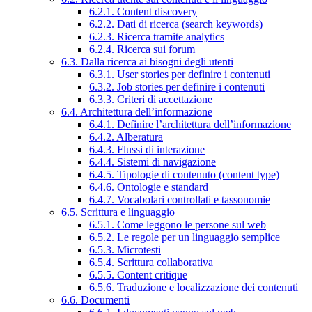
6.2.1. Content discovery
6.2.2. Dati di ricerca (search keywords)
6.2.3. Ricerca tramite analytics
6.2.4. Ricerca sui forum
6.3. Dalla ricerca ai bisogni degli utenti
6.3.1. User stories per definire i contenuti
6.3.2. Job stories per definire i contenuti
6.3.3. Criteri di accettazione
6.4. Architettura dell’informazione
6.4.1. Definire l’architettura dell’informazione
6.4.2. Alberatura
6.4.3. Flussi di interazione
6.4.4. Sistemi di navigazione
6.4.5. Tipologie di contenuto (content type)
6.4.6. Ontologie e standard
6.4.7. Vocabolari controllati e tassonomie
6.5. Scrittura e linguaggio
6.5.1. Come leggono le persone sul web
6.5.2. Le regole per un linguaggio semplice
6.5.3. Microtesti
6.5.4. Scrittura collaborativa
6.5.5. Content critique
6.5.6. Traduzione e localizzazione dei contenuti
6.6. Documenti