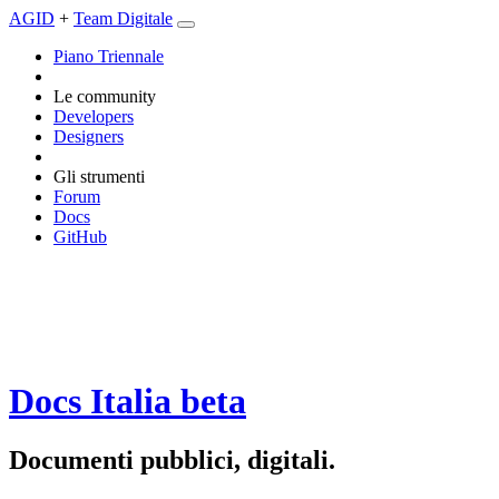
AGID
+
Team Digitale
Piano Triennale
Le community
Developers
Designers
Gli strumenti
Forum
Docs
GitHub
Docs Italia
beta
Documenti pubblici, digitali.