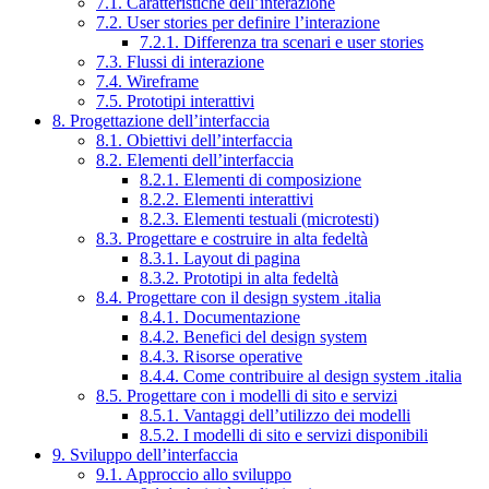
7.1. Caratteristiche dell’interazione
7.2. User stories per definire l’interazione
7.2.1. Differenza tra scenari e user stories
7.3. Flussi di interazione
7.4. Wireframe
7.5. Prototipi interattivi
8. Progettazione dell’interfaccia
8.1. Obiettivi dell’interfaccia
8.2. Elementi dell’interfaccia
8.2.1. Elementi di composizione
8.2.2. Elementi interattivi
8.2.3. Elementi testuali (microtesti)
8.3. Progettare e costruire in alta fedeltà
8.3.1. Layout di pagina
8.3.2. Prototipi in alta fedeltà
8.4. Progettare con il design system .italia
8.4.1. Documentazione
8.4.2. Benefici del design system
8.4.3. Risorse operative
8.4.4. Come contribuire al design system .italia
8.5. Progettare con i modelli di sito e servizi
8.5.1. Vantaggi dell’utilizzo dei modelli
8.5.2. I modelli di sito e servizi disponibili
9. Sviluppo dell’interfaccia
9.1. Approccio allo sviluppo