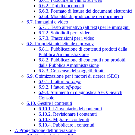
6.6.1. I documenti vanno sul web
6.6.2. Tipi di documenti
6.6.3. Formato di lettura dei documenti elettronici
6.6.4. Modalità di produzione dei documenti
6.7. Immagini e video
6.7.1. Testo alternativo (alt text) per le immagini
6.7.2. Sottotitoli per i video
6.7.3. Trascrizioni per i video
6.8. Proprietà intellettuale e privacy
6.8.1. Pubblicazione di contenuti prodotti dalla
Pubblica Amministrazione
6.8.2. Pubblicazione di contenuti non prodotti
dalla Pubblica Amministrazione
6.8.3. Consenso dei soggetti ritratti
6.9. Ottimizzazione per i motori di ricerca (SEO)
6.9.1. I fattori
on-page
6.9.2. I fattori
off-page
6.9.3. Strumenti di diagnostica SEO: Search
Console
6.10. Gestire i contenuti
6.10.1. L’inventario dei contenuti
6.10.2. Revisionare i contenuti
6.10.3. Migrare i contenuti
6.10.4. Pubblicare i contenuti
7. Progettazione dell’interazione