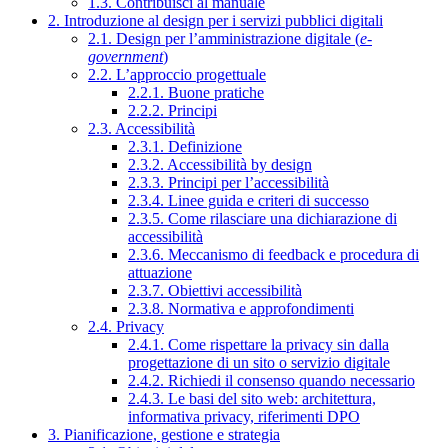
1.3. Contribuisci al manuale
2. Introduzione al design per i servizi pubblici digitali
2.1. Design per l’amministrazione digitale (
e-
government
)
2.2. L’approccio progettuale
2.2.1. Buone pratiche
2.2.2. Principi
2.3. Accessibilità
2.3.1. Definizione
2.3.2. Accessibilità by design
2.3.3. Principi per l’accessibilità
2.3.4. Linee guida e criteri di successo
2.3.5. Come rilasciare una dichiarazione di
accessibilità
2.3.6. Meccanismo di feedback e procedura di
attuazione
2.3.7. Obiettivi accessibilità
2.3.8. Normativa e approfondimenti
2.4. Privacy
2.4.1. Come rispettare la privacy sin dalla
progettazione di un sito o servizio digitale
2.4.2. Richiedi il consenso quando necessario
2.4.3. Le basi del sito web: architettura,
informativa privacy, riferimenti DPO
3. Pianificazione, gestione e strategia