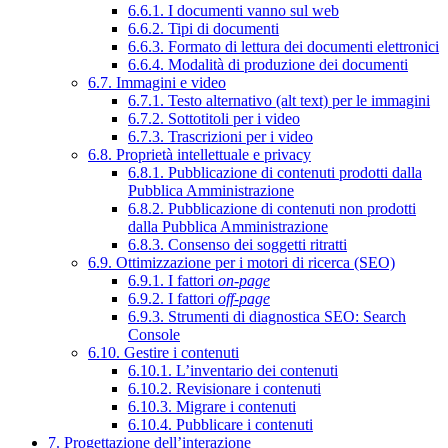
6.6.1. I documenti vanno sul web
6.6.2. Tipi di documenti
6.6.3. Formato di lettura dei documenti elettronici
6.6.4. Modalità di produzione dei documenti
6.7. Immagini e video
6.7.1. Testo alternativo (alt text) per le immagini
6.7.2. Sottotitoli per i video
6.7.3. Trascrizioni per i video
6.8. Proprietà intellettuale e privacy
6.8.1. Pubblicazione di contenuti prodotti dalla
Pubblica Amministrazione
6.8.2. Pubblicazione di contenuti non prodotti
dalla Pubblica Amministrazione
6.8.3. Consenso dei soggetti ritratti
6.9. Ottimizzazione per i motori di ricerca (SEO)
6.9.1. I fattori
on-page
6.9.2. I fattori
off-page
6.9.3. Strumenti di diagnostica SEO: Search
Console
6.10. Gestire i contenuti
6.10.1. L’inventario dei contenuti
6.10.2. Revisionare i contenuti
6.10.3. Migrare i contenuti
6.10.4. Pubblicare i contenuti
7. Progettazione dell’interazione