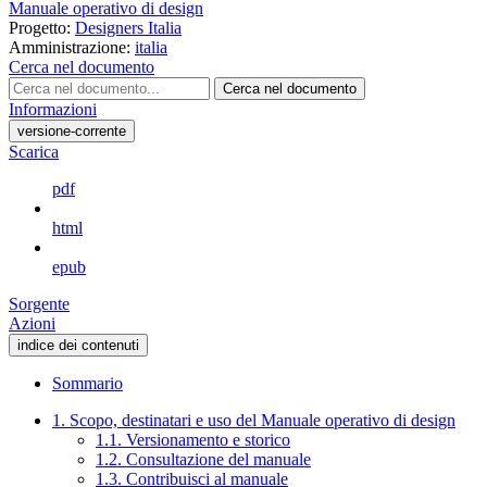
Manuale operativo di design
Progetto:
Designers Italia
Amministrazione:
italia
Cerca nel documento
Cerca nel documento
Informazioni
versione-corrente
Scarica
pdf
html
epub
Sorgente
Azioni
indice dei contenuti
Sommario
1. Scopo, destinatari e uso del Manuale operativo di design
1.1. Versionamento e storico
1.2. Consultazione del manuale
1.3. Contribuisci al manuale