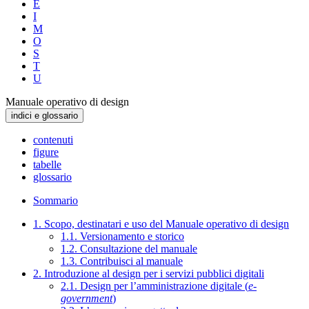
E
I
M
O
S
T
U
Manuale operativo di design
indici e glossario
contenuti
figure
tabelle
glossario
Sommario
1. Scopo, destinatari e uso del Manuale operativo di design
1.1. Versionamento e storico
1.2. Consultazione del manuale
1.3. Contribuisci al manuale
2. Introduzione al design per i servizi pubblici digitali
2.1. Design per l’amministrazione digitale (
e-
government
)