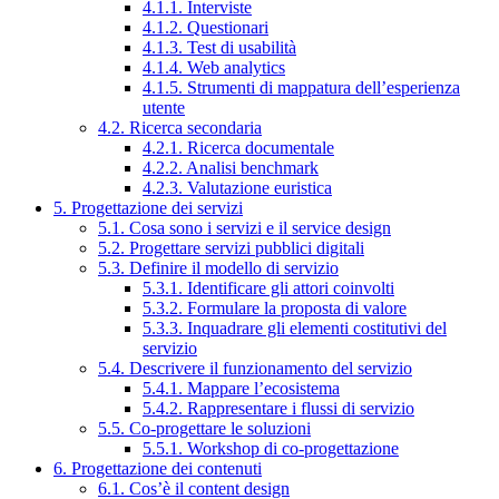
4.1.1. Interviste
4.1.2. Questionari
4.1.3. Test di usabilità
4.1.4. Web analytics
4.1.5. Strumenti di mappatura dell’esperienza
utente
4.2. Ricerca secondaria
4.2.1. Ricerca documentale
4.2.2. Analisi benchmark
4.2.3. Valutazione euristica
5. Progettazione dei servizi
5.1. Cosa sono i servizi e il service design
5.2. Progettare servizi pubblici digitali
5.3. Definire il modello di servizio
5.3.1. Identificare gli attori coinvolti
5.3.2. Formulare la proposta di valore
5.3.3. Inquadrare gli elementi costitutivi del
servizio
5.4. Descrivere il funzionamento del servizio
5.4.1. Mappare l’ecosistema
5.4.2. Rappresentare i flussi di servizio
5.5. Co-progettare le soluzioni
5.5.1. Workshop di co-progettazione
6. Progettazione dei contenuti
6.1. Cos’è il content design