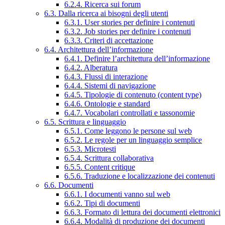
6.2.4. Ricerca sui forum
6.3. Dalla ricerca ai bisogni degli utenti
6.3.1. User stories per definire i contenuti
6.3.2. Job stories per definire i contenuti
6.3.3. Criteri di accettazione
6.4. Architettura dell’informazione
6.4.1. Definire l’architettura dell’informazione
6.4.2. Alberatura
6.4.3. Flussi di interazione
6.4.4. Sistemi di navigazione
6.4.5. Tipologie di contenuto (content type)
6.4.6. Ontologie e standard
6.4.7. Vocabolari controllati e tassonomie
6.5. Scrittura e linguaggio
6.5.1. Come leggono le persone sul web
6.5.2. Le regole per un linguaggio semplice
6.5.3. Microtesti
6.5.4. Scrittura collaborativa
6.5.5. Content critique
6.5.6. Traduzione e localizzazione dei contenuti
6.6. Documenti
6.6.1. I documenti vanno sul web
6.6.2. Tipi di documenti
6.6.3. Formato di lettura dei documenti elettronici
6.6.4. Modalità di produzione dei documenti