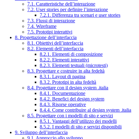
7.1. Caratteristiche dell’interazione
7.2. User stories per definire l’interazione
7.2.1. Differenza tra scenari e user stories
7.3. Flussi di interazione
7.4. Wireframe
7.5. Prototipi interattivi
8. Progettazione dell’interfaccia
8.1. Obiettivi dell’interfaccia
8.2. Elementi dell’interfaccia
8.2.1. Elementi di composizione
8.2.2. Elementi interattivi
8.2.3. Elementi testuali (microtesti)
8.3. Progettare e costruire in alta fedeltà
8.3.1. Layout di pagina
8.3.2. Prototipi in alta fedeltà
8.4. Progettare con il design system .italia
8.4.1. Documentazione
8.4.2. Benefici del design system
8.4.3. Risorse operative
8.4.4. Come contribuire al design system .italia
8.5. Progettare con i modelli di sito e servizi
8.5.1. Vantaggi dell’utilizzo dei modelli
8.5.2. I modelli di sito e servizi disponibili
9. Sviluppo dell’interfaccia
9.1. Approccio allo sviluppo