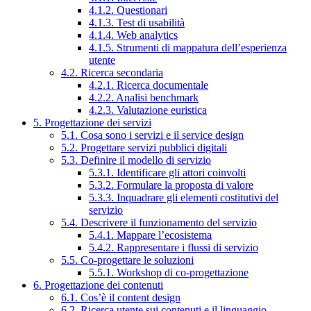
4.1.2. Questionari
4.1.3. Test di usabilità
4.1.4. Web analytics
4.1.5. Strumenti di mappatura dell’esperienza
utente
4.2. Ricerca secondaria
4.2.1. Ricerca documentale
4.2.2. Analisi benchmark
4.2.3. Valutazione euristica
5. Progettazione dei servizi
5.1. Cosa sono i servizi e il service design
5.2. Progettare servizi pubblici digitali
5.3. Definire il modello di servizio
5.3.1. Identificare gli attori coinvolti
5.3.2. Formulare la proposta di valore
5.3.3. Inquadrare gli elementi costitutivi del
servizio
5.4. Descrivere il funzionamento del servizio
5.4.1. Mappare l’ecosistema
5.4.2. Rappresentare i flussi di servizio
5.5. Co-progettare le soluzioni
5.5.1. Workshop di co-progettazione
6. Progettazione dei contenuti
6.1. Cos’è il content design
6.2. Ricerca utente sui contenuti e il linguaggio