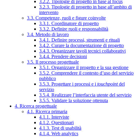
3.2.2. Tipologie di progetto in base al focus
3.2.3. Tipologie di progetto in base all’ambito di
intervento
3.3. Competenze, ruoli e figure coinvolte
3.3.1. Coordinatore di progetto
3.3.2. Definire ruoli e responsabilità
3.4. Metodo di lavoro
3.4.1. Definire processi, strumenti e rituali
3.4.2. Curare la documentazione di progetto
3.4.3. Organizzare tavoli tecnici collaborativi
3.4.4. Prendere decisioni
3.5. Il processo progettuale
3.5.1. Organizzare il progetto e la sua gestione
3.5.2. Comprendere il contesto d’uso del servizio
pubblico
3.5.3. Progettare i processi e i
touchpoint
del
servizio
3.5.4. Realizzare l’interfaccia utente del servizio
3.5.5. Validare la soluzione ottenuta
4. Ricerca progettuale
4.1. Ricerca primaria
4.1.1. Interviste
4.1.2. Questionari
4.1.3. Test di usabilità
4.1.4. Web analytics