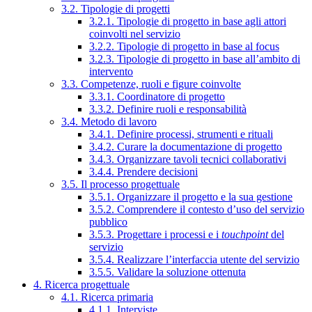
3.2. Tipologie di progetti
3.2.1. Tipologie di progetto in base agli attori
coinvolti nel servizio
3.2.2. Tipologie di progetto in base al focus
3.2.3. Tipologie di progetto in base all’ambito di
intervento
3.3. Competenze, ruoli e figure coinvolte
3.3.1. Coordinatore di progetto
3.3.2. Definire ruoli e responsabilità
3.4. Metodo di lavoro
3.4.1. Definire processi, strumenti e rituali
3.4.2. Curare la documentazione di progetto
3.4.3. Organizzare tavoli tecnici collaborativi
3.4.4. Prendere decisioni
3.5. Il processo progettuale
3.5.1. Organizzare il progetto e la sua gestione
3.5.2. Comprendere il contesto d’uso del servizio
pubblico
3.5.3. Progettare i processi e i
touchpoint
del
servizio
3.5.4. Realizzare l’interfaccia utente del servizio
3.5.5. Validare la soluzione ottenuta
4. Ricerca progettuale
4.1. Ricerca primaria
4.1.1. Interviste