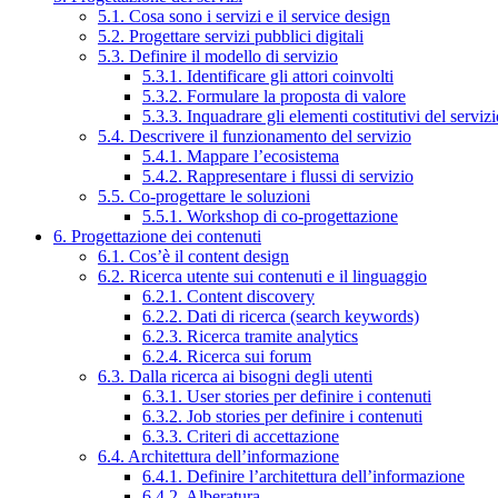
5.1. Cosa sono i servizi e il service design
5.2. Progettare servizi pubblici digitali
5.3. Definire il modello di servizio
5.3.1. Identificare gli attori coinvolti
5.3.2. Formulare la proposta di valore
5.3.3. Inquadrare gli elementi costitutivi del serviz
5.4. Descrivere il funzionamento del servizio
5.4.1. Mappare l’ecosistema
5.4.2. Rappresentare i flussi di servizio
5.5. Co-progettare le soluzioni
5.5.1. Workshop di co-progettazione
6. Progettazione dei contenuti
6.1. Cos’è il content design
6.2. Ricerca utente sui contenuti e il linguaggio
6.2.1. Content discovery
6.2.2. Dati di ricerca (search keywords)
6.2.3. Ricerca tramite analytics
6.2.4. Ricerca sui forum
6.3. Dalla ricerca ai bisogni degli utenti
6.3.1. User stories per definire i contenuti
6.3.2. Job stories per definire i contenuti
6.3.3. Criteri di accettazione
6.4. Architettura dell’informazione
6.4.1. Definire l’architettura dell’informazione
6.4.2. Alberatura