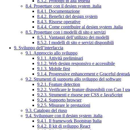
8.3.2. Prototipi in alta fedeltà
8.4. Progettare con il design system .italia
8.4.1. Documentazione
8.4.2. Benefici del design system
8.4.3. Risorse operative
8.4.4. Come contribuire al design system .italia
8.5. Progettare con i modelli di sito e servizi
8.5.1. Vantaggi dell’utilizzo dei modelli
8.5.2. I modelli di sito e servizi disponibili
9. Sviluppo dell’interfaccia
9.1. Approccio allo sviluppo
9.1.1. Attività preliminari
9.1.2. Web design responsivo e accessibile
9.1.3. Mobile first
9.1.4. Progressive enhancement e Graceful degrad
9.2. Strumenti di supporto allo sviluppo del software
9.2.1. Feature detection
9.2.2. Verificare le feature disponibili con Can I us
9.2.3. Strumenti e risorse per CSS e JavaScript
9.2.4. Supporto browser
9.2.5. Misurare le prestazioni
9.3. Catalogo del riuso
9.4. Sviluppare con il design system .italia
9.4.1. Il framework Bootstrap Italia
9.4.2. Il kit di sviluppo React