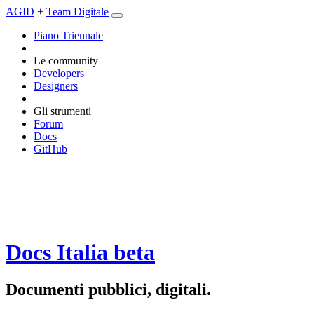
AGID
+
Team Digitale
Piano Triennale
Le community
Developers
Designers
Gli strumenti
Forum
Docs
GitHub
Docs Italia
beta
Documenti pubblici, digitali.