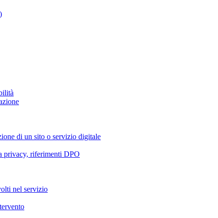
)
ilità
azione
ione di un sito o servizio digitale
va privacy, riferimenti DPO
olti nel servizio
ntervento