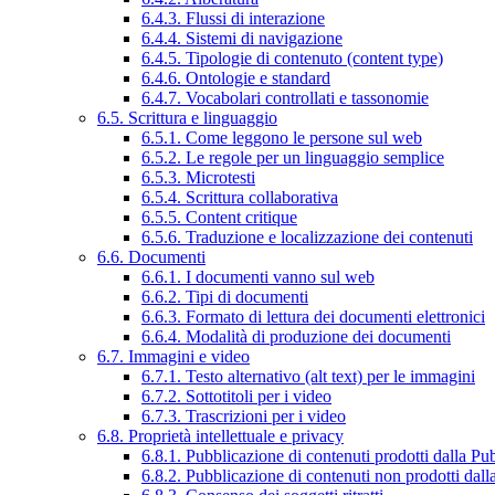
6.4.3. Flussi di interazione
6.4.4. Sistemi di navigazione
6.4.5. Tipologie di contenuto (content type)
6.4.6. Ontologie e standard
6.4.7. Vocabolari controllati e tassonomie
6.5. Scrittura e linguaggio
6.5.1. Come leggono le persone sul web
6.5.2. Le regole per un linguaggio semplice
6.5.3. Microtesti
6.5.4. Scrittura collaborativa
6.5.5. Content critique
6.5.6. Traduzione e localizzazione dei contenuti
6.6. Documenti
6.6.1. I documenti vanno sul web
6.6.2. Tipi di documenti
6.6.3. Formato di lettura dei documenti elettronici
6.6.4. Modalità di produzione dei documenti
6.7. Immagini e video
6.7.1. Testo alternativo (alt text) per le immagini
6.7.2. Sottotitoli per i video
6.7.3. Trascrizioni per i video
6.8. Proprietà intellettuale e privacy
6.8.1. Pubblicazione di contenuti prodotti dalla P
6.8.2. Pubblicazione di contenuti non prodotti dal