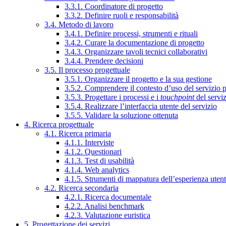
3.3.1. Coordinatore di progetto
3.3.2. Definire ruoli e responsabilità
3.4. Metodo di lavoro
3.4.1. Definire processi, strumenti e rituali
3.4.2. Curare la documentazione di progetto
3.4.3. Organizzare tavoli tecnici collaborativi
3.4.4. Prendere decisioni
3.5. Il processo progettuale
3.5.1. Organizzare il progetto e la sua gestione
3.5.2. Comprendere il contesto d’uso del servizio 
3.5.3. Progettare i processi e i
touchpoint
del servi
3.5.4. Realizzare l’interfaccia utente del servizio
3.5.5. Validare la soluzione ottenuta
4. Ricerca progettuale
4.1. Ricerca primaria
4.1.1. Interviste
4.1.2. Questionari
4.1.3. Test di usabilità
4.1.4. Web analytics
4.1.5. Strumenti di mappatura dell’esperienza uten
4.2. Ricerca secondaria
4.2.1. Ricerca documentale
4.2.2. Analisi benchmark
4.2.3. Valutazione euristica
5. Progettazione dei servizi