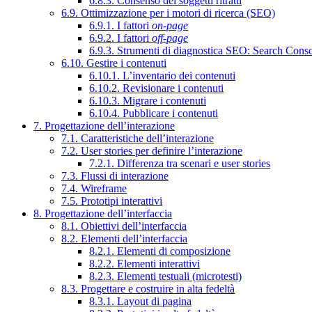
6.8.3. Consenso dei soggetti ritratti
6.9. Ottimizzazione per i motori di ricerca (SEO)
6.9.1. I fattori
on-page
6.9.2. I fattori
off-page
6.9.3. Strumenti di diagnostica SEO: Search Cons
6.10. Gestire i contenuti
6.10.1. L’inventario dei contenuti
6.10.2. Revisionare i contenuti
6.10.3. Migrare i contenuti
6.10.4. Pubblicare i contenuti
7. Progettazione dell’interazione
7.1. Caratteristiche dell’interazione
7.2. User stories per definire l’interazione
7.2.1. Differenza tra scenari e user stories
7.3. Flussi di interazione
7.4. Wireframe
7.5. Prototipi interattivi
8. Progettazione dell’interfaccia
8.1. Obiettivi dell’interfaccia
8.2. Elementi dell’interfaccia
8.2.1. Elementi di composizione
8.2.2. Elementi interattivi
8.2.3. Elementi testuali (microtesti)
8.3. Progettare e costruire in alta fedeltà
8.3.1. Layout di pagina