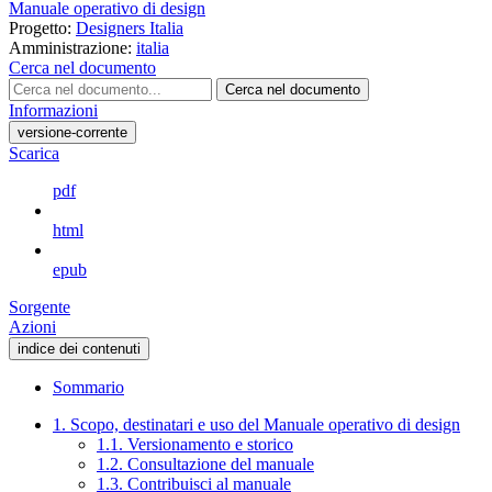
Manuale operativo di design
Progetto:
Designers Italia
Amministrazione:
italia
Cerca nel documento
Cerca nel documento
Informazioni
versione-corrente
Scarica
pdf
html
epub
Sorgente
Azioni
indice dei contenuti
Sommario
1. Scopo, destinatari e uso del Manuale operativo di design
1.1. Versionamento e storico
1.2. Consultazione del manuale
1.3. Contribuisci al manuale