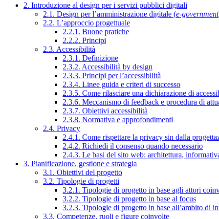
2. Introduzione al design per i servizi pubblici digitali
2.1. Design per l’amministrazione digitale (
e-government
2.2. L’approccio progettuale
2.2.1. Buone pratiche
2.2.2. Principi
2.3. Accessibilità
2.3.1. Definizione
2.3.2. Accessibilità by design
2.3.3. Principi per l’accessibilità
2.3.4. Linee guida e criteri di successo
2.3.5. Come rilasciare una dichiarazione di accessib
2.3.6. Meccanismo di feedback e procedura di attu
2.3.7. Obiettivi accessibilità
2.3.8. Normativa e approfondimenti
2.4. Privacy
2.4.1. Come rispettare la privacy sin dalla progettaz
2.4.2. Richiedi il consenso quando necessario
2.4.3. Le basi del sito web: architettura, informati
3. Pianificazione, gestione e strategia
3.1. Obiettivi del progetto
3.2. Tipologie di progetti
3.2.1. Tipologie di progetto in base agli attori coinv
3.2.2. Tipologie di progetto in base al focus
3.2.3. Tipologie di progetto in base all’ambito di i
3.3. Competenze, ruoli e figure coinvolte