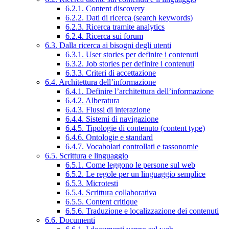
6.2.1. Content discovery
6.2.2. Dati di ricerca (search keywords)
6.2.3. Ricerca tramite analytics
6.2.4. Ricerca sui forum
6.3. Dalla ricerca ai bisogni degli utenti
6.3.1. User stories per definire i contenuti
6.3.2. Job stories per definire i contenuti
6.3.3. Criteri di accettazione
6.4. Architettura dell’informazione
6.4.1. Definire l’architettura dell’informazione
6.4.2. Alberatura
6.4.3. Flussi di interazione
6.4.4. Sistemi di navigazione
6.4.5. Tipologie di contenuto (content type)
6.4.6. Ontologie e standard
6.4.7. Vocabolari controllati e tassonomie
6.5. Scrittura e linguaggio
6.5.1. Come leggono le persone sul web
6.5.2. Le regole per un linguaggio semplice
6.5.3. Microtesti
6.5.4. Scrittura collaborativa
6.5.5. Content critique
6.5.6. Traduzione e localizzazione dei contenuti
6.6. Documenti