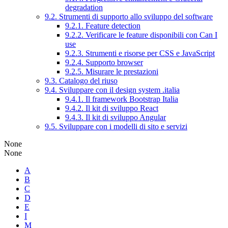
degradation
9.2. Strumenti di supporto allo sviluppo del software
9.2.1. Feature detection
9.2.2. Verificare le feature disponibili con Can I
use
9.2.3. Strumenti e risorse per CSS e JavaScript
9.2.4. Supporto browser
9.2.5. Misurare le prestazioni
9.3. Catalogo del riuso
9.4. Sviluppare con il design system .italia
9.4.1. Il framework Bootstrap Italia
9.4.2. Il kit di sviluppo React
9.4.3. Il kit di sviluppo Angular
9.5. Sviluppare con i modelli di sito e servizi
None
None
A
B
C
D
E
I
M