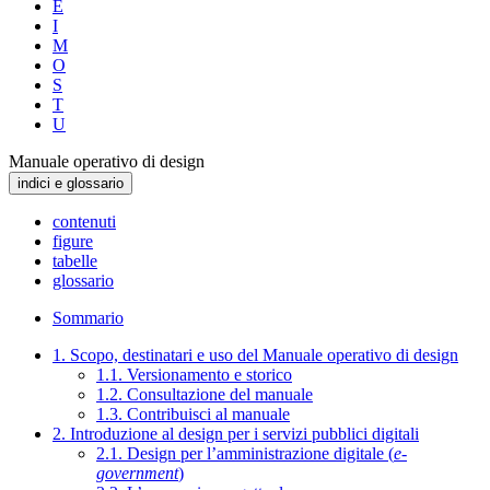
E
I
M
O
S
T
U
Manuale operativo di design
indici e glossario
contenuti
figure
tabelle
glossario
Sommario
1. Scopo, destinatari e uso del Manuale operativo di design
1.1. Versionamento e storico
1.2. Consultazione del manuale
1.3. Contribuisci al manuale
2. Introduzione al design per i servizi pubblici digitali
2.1. Design per l’amministrazione digitale (
e-
government
)