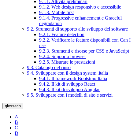
9.1.1. Attività preliminari
9.1.2. Web design responsivo e accessibile
9.1.3. Mobile first
9.1.4. Progressive enhancement e Graceful
degradation
9.2. Strumenti di supporto allo sviluppo del software
9.2.1. Feature detection
9.2.2. Verificare le feature disponibili con Can I
use
9.2.3. Strumenti e risorse per CSS e JavaScript
9.2.4. Supporto browser
9.2.5. Misurare le prestazioni
9.3. Catalogo del riuso
9.4. Sviluppare con il design system .italia
9.4.1. Il framework Bootstrap Italia
9.4.2. Il kit di sviluppo React
9.4.3. Il kit di sviluppo Angular
9.5. Sviluppare con i modelli di sito e servizi
glossario
A
B
C
D