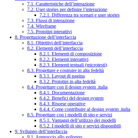
7.1. Caratteristiche dell’interazione
7.2. User stories per definire l’interazione
7.2.1. Differenza tra scenari e user stories
7.3. Flussi di interazione
7.4. Wireframe
7.5. Prototipi interattivi
8. Progettazione dell’interfaccia
8.1. Obiettivi dell’interfaccia
8.2. Elementi dell’interfaccia
8.2.1. Elementi di composizione
8.2.2. Elementi interattivi
8.2.3. Elementi testuali (microtesti)
8.3. Progettare e costruire in alta fedeltà
8.3.1. Layout di pagina
8.3.2. Prototipi in alta fedeltà
8.4. Progettare con il design system .italia
8.4.1. Documentazione
8.4.2. Benefici del design system
8.4.3. Risorse operative
8.4.4. Come contribuire al design system .italia
8.5. Progettare con i modelli di sito e servizi
8.5.1. Vantaggi dell’utilizzo dei modelli
8.5.2. I modelli di sito e servizi disponibili
9. Sviluppo dell’interfaccia
9.1. Approccio allo sviluppo