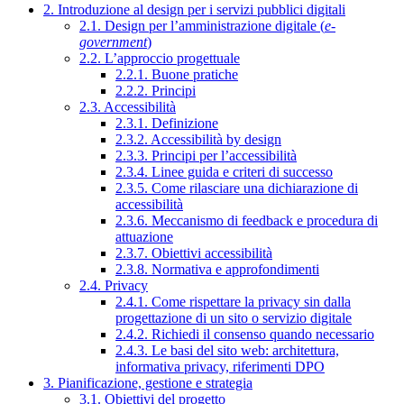
2. Introduzione al design per i servizi pubblici digitali
2.1. Design per l’amministrazione digitale (
e-
government
)
2.2. L’approccio progettuale
2.2.1. Buone pratiche
2.2.2. Principi
2.3. Accessibilità
2.3.1. Definizione
2.3.2. Accessibilità by design
2.3.3. Principi per l’accessibilità
2.3.4. Linee guida e criteri di successo
2.3.5. Come rilasciare una dichiarazione di
accessibilità
2.3.6. Meccanismo di feedback e procedura di
attuazione
2.3.7. Obiettivi accessibilità
2.3.8. Normativa e approfondimenti
2.4. Privacy
2.4.1. Come rispettare la privacy sin dalla
progettazione di un sito o servizio digitale
2.4.2. Richiedi il consenso quando necessario
2.4.3. Le basi del sito web: architettura,
informativa privacy, riferimenti DPO
3. Pianificazione, gestione e strategia
3.1. Obiettivi del progetto