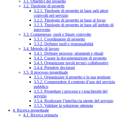
3.1. Obiettivi del progetto
3.2. Tipologie di progetti
3.2.1. Tipologie di progetto in base agli attori
coinvolti nel servizio
3.2.2. Tipologie di progetto in base al focus
3.2.3. Tipologie di progetto in base all’ambito di
intervento
3.3. Competenze, ruoli e figure coinvolte
3.3.1. Coordinatore di progetto
3.3.2. Definire ruoli e responsabilità
3.4. Metodo di lavoro
3.4.1. Definire processi, strumenti e rituali
3.4.2. Curare la documentazione di progetto
3.4.3. Organizzare tavoli tecnici collaborativi
3.4.4. Prendere decisioni
3.5. Il processo progettuale
3.5.1. Organizzare il progetto e la sua gestione
3.5.2. Comprendere il contesto d’uso del servizio
pubblico
3.5.3. Progettare i processi e i
touchpoint
del
servizio
3.5.4. Realizzare l’interfaccia utente del servizio
3.5.5. Validare la soluzione ottenuta
4. Ricerca progettuale
4.1. Ricerca primaria