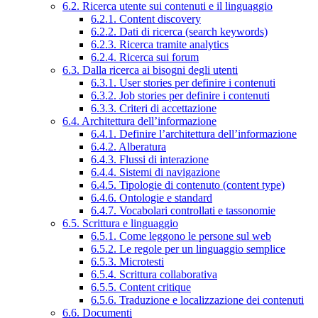
6.2. Ricerca utente sui contenuti e il linguaggio
6.2.1. Content discovery
6.2.2. Dati di ricerca (search keywords)
6.2.3. Ricerca tramite analytics
6.2.4. Ricerca sui forum
6.3. Dalla ricerca ai bisogni degli utenti
6.3.1. User stories per definire i contenuti
6.3.2. Job stories per definire i contenuti
6.3.3. Criteri di accettazione
6.4. Architettura dell’informazione
6.4.1. Definire l’architettura dell’informazione
6.4.2. Alberatura
6.4.3. Flussi di interazione
6.4.4. Sistemi di navigazione
6.4.5. Tipologie di contenuto (content type)
6.4.6. Ontologie e standard
6.4.7. Vocabolari controllati e tassonomie
6.5. Scrittura e linguaggio
6.5.1. Come leggono le persone sul web
6.5.2. Le regole per un linguaggio semplice
6.5.3. Microtesti
6.5.4. Scrittura collaborativa
6.5.5. Content critique
6.5.6. Traduzione e localizzazione dei contenuti
6.6. Documenti