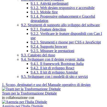
9.1.1. Attività preliminari
9.1.2. Web design responsivo e accessibile
9.1.3. Mobile first
9.1.4. Progressive enhancement e Graceful
degradation
9.2. Strumenti di supporto allo sviluppo del software
9.2.1. Feature detection
9.2.2. Verificare le feature disponibili con Can I
use
9.2.3. Strumenti e risorse per CSS e JavaScript
9.2.4. Supporto browser
9.2.5. Misurare le prestazioni
9.3. Catalogo del riuso
9.4. Sviluppare con il design system .italia
9.4.1. Il framework Bootstrap Italia
9.4.2. Il kit di sviluppo React
9.4.3. Il kit di sviluppo Angular
9.5. Sviluppare con i modelli di sito e servizi
1. Scopo, destinatari e uso del Manuale operativo di design
Team per la Trasformazione Digitale
in collaborazione con
Agenzia per l'Italia Digitale