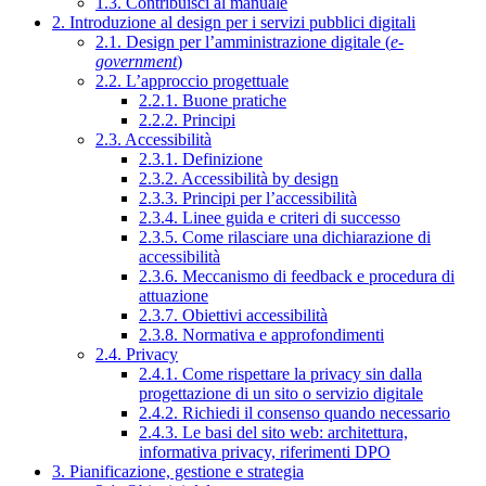
1.3. Contribuisci al manuale
2. Introduzione al design per i servizi pubblici digitali
2.1. Design per l’amministrazione digitale (
e-
government
)
2.2. L’approccio progettuale
2.2.1. Buone pratiche
2.2.2. Principi
2.3. Accessibilità
2.3.1. Definizione
2.3.2. Accessibilità by design
2.3.3. Principi per l’accessibilità
2.3.4. Linee guida e criteri di successo
2.3.5. Come rilasciare una dichiarazione di
accessibilità
2.3.6. Meccanismo di feedback e procedura di
attuazione
2.3.7. Obiettivi accessibilità
2.3.8. Normativa e approfondimenti
2.4. Privacy
2.4.1. Come rispettare la privacy sin dalla
progettazione di un sito o servizio digitale
2.4.2. Richiedi il consenso quando necessario
2.4.3. Le basi del sito web: architettura,
informativa privacy, riferimenti DPO
3. Pianificazione, gestione e strategia