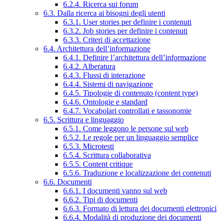
6.2.4. Ricerca sui forum
6.3. Dalla ricerca ai bisogni degli utenti
6.3.1. User stories per definire i contenuti
6.3.2. Job stories per definire i contenuti
6.3.3. Criteri di accettazione
6.4. Architettura dell’informazione
6.4.1. Definire l’architettura dell’informazione
6.4.2. Alberatura
6.4.3. Flussi di interazione
6.4.4. Sistemi di navigazione
6.4.5. Tipologie di contenuto (content type)
6.4.6. Ontologie e standard
6.4.7. Vocabolari controllati e tassonomie
6.5. Scrittura e linguaggio
6.5.1. Come leggono le persone sul web
6.5.2. Le regole per un linguaggio semplice
6.5.3. Microtesti
6.5.4. Scrittura collaborativa
6.5.5. Content critique
6.5.6. Traduzione e localizzazione dei contenuti
6.6. Documenti
6.6.1. I documenti vanno sul web
6.6.2. Tipi di documenti
6.6.3. Formato di lettura dei documenti elettronici
6.6.4. Modalità di produzione dei documenti