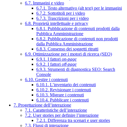
6.7. Immagini e video
6.7.1. Testo alternativo (alt text) per le immagini
6.7.2. Sottotitoli per i video
6.7.3. Trascrizioni per i video
6.8. Proprietà intellettuale e privacy
6.8.1. Pubblicazione di contenuti prodotti dalla
Pubblica Amministrazione
6.8.2. Pubblicazione di contenuti non prodotti
dalla Pubblica Amministrazione
6.8.3. Consenso dei soggetti ritratti
6.9. Ottimizzazione per i motori di ricerca (SEO)
6.9.1. I fattori
on-page
6.9.2. I fattori
off-page
6.9.3. Strumenti di diagnostica SEO: Search
Console
6.10. Gestire i contenuti
6.10.1. L’inventario dei contenuti
6.10.2. Revisionare i contenuti
6.10.3. Migrare i contenuti
6.10.4. Pubblicare i contenuti
7. Progettazione dell’interazione
7.1. Caratteristiche dell’interazione
7.2. User stories per definire l’interazione
7.2.1. Differenza tra scenari e user stories
7.3. Flussi di interazione