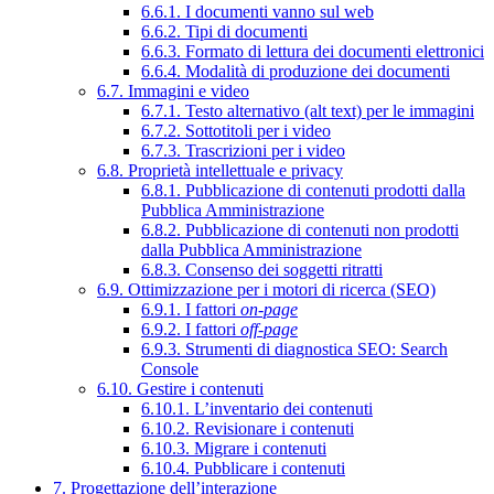
6.6.1. I documenti vanno sul web
6.6.2. Tipi di documenti
6.6.3. Formato di lettura dei documenti elettronici
6.6.4. Modalità di produzione dei documenti
6.7. Immagini e video
6.7.1. Testo alternativo (alt text) per le immagini
6.7.2. Sottotitoli per i video
6.7.3. Trascrizioni per i video
6.8. Proprietà intellettuale e privacy
6.8.1. Pubblicazione di contenuti prodotti dalla
Pubblica Amministrazione
6.8.2. Pubblicazione di contenuti non prodotti
dalla Pubblica Amministrazione
6.8.3. Consenso dei soggetti ritratti
6.9. Ottimizzazione per i motori di ricerca (SEO)
6.9.1. I fattori
on-page
6.9.2. I fattori
off-page
6.9.3. Strumenti di diagnostica SEO: Search
Console
6.10. Gestire i contenuti
6.10.1. L’inventario dei contenuti
6.10.2. Revisionare i contenuti
6.10.3. Migrare i contenuti
6.10.4. Pubblicare i contenuti
7. Progettazione dell’interazione