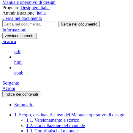
Manuale operativo di design
Progetto:
Designers Italia
Amministrazione:
italia
Cerca nel documento
Cerca nel documento
Informazioni
versione-corrente
Scarica
pdf
html
epub
Sorgente
Azioni
indice dei contenuti
Sommario
1. Scopo, destinatari e uso del Manuale operativo di design
1.1. Versionamento e storico
1.2. Consultazione del manuale
1.3. Contribuisci al manuale