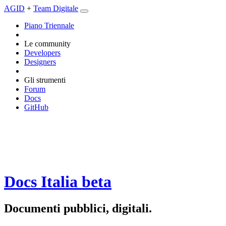
AGID
+
Team Digitale
Piano Triennale
Le community
Developers
Designers
Gli strumenti
Forum
Docs
GitHub
Docs Italia
beta
Documenti pubblici, digitali.