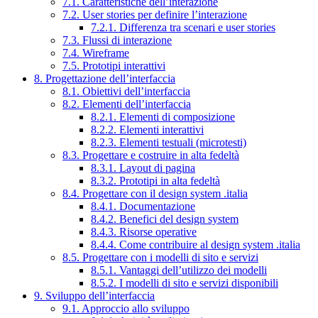
7.1. Caratteristiche dell’interazione
7.2. User stories per definire l’interazione
7.2.1. Differenza tra scenari e user stories
7.3. Flussi di interazione
7.4. Wireframe
7.5. Prototipi interattivi
8. Progettazione dell’interfaccia
8.1. Obiettivi dell’interfaccia
8.2. Elementi dell’interfaccia
8.2.1. Elementi di composizione
8.2.2. Elementi interattivi
8.2.3. Elementi testuali (microtesti)
8.3. Progettare e costruire in alta fedeltà
8.3.1. Layout di pagina
8.3.2. Prototipi in alta fedeltà
8.4. Progettare con il design system .italia
8.4.1. Documentazione
8.4.2. Benefici del design system
8.4.3. Risorse operative
8.4.4. Come contribuire al design system .italia
8.5. Progettare con i modelli di sito e servizi
8.5.1. Vantaggi dell’utilizzo dei modelli
8.5.2. I modelli di sito e servizi disponibili
9. Sviluppo dell’interfaccia
9.1. Approccio allo sviluppo