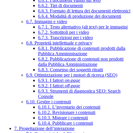
6.6.1. I documenti vanno sul web
6.6.2. Tipi di documenti
6.6.3. Formato di lettura dei documenti elettronici
6.6.4. Modalità di produzione dei documenti
6.7. Immagini e video
6.7.1. Testo alternativo (alt text) per le immagini
6.7.2. Sottotitoli per i video
6.7.3. Trascrizioni per i video
6.8. Proprietà intellettuale e privacy
6.8.1. Pubblicazione di contenuti prodotti dalla
Pubblica Amministrazione
6.8.2. Pubblicazione di contenuti non prodotti
dalla Pubblica Amministrazione
6.8.3. Consenso dei soggetti ritratti
6.9. Ottimizzazione per i motori di ricerca (SEO)
6.9.1. I fattori
on-page
6.9.2. I fattori
off-page
6.9.3. Strumenti di diagnostica SEO: Search
Console
6.10. Gestire i contenuti
6.10.1. L’inventario dei contenuti
6.10.2. Revisionare i contenuti
6.10.3. Migrare i contenuti
6.10.4. Pubblicare i contenuti
7. Progettazione dell’interazione