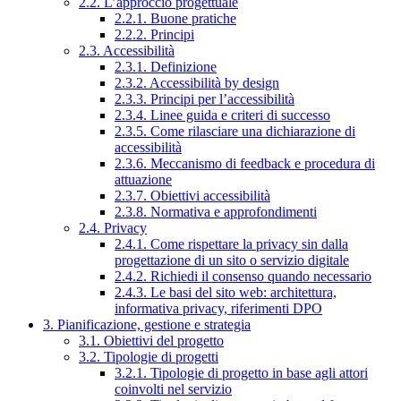
2.2. L’approccio progettuale
2.2.1. Buone pratiche
2.2.2. Principi
2.3. Accessibilità
2.3.1. Definizione
2.3.2. Accessibilità by design
2.3.3. Principi per l’accessibilità
2.3.4. Linee guida e criteri di successo
2.3.5. Come rilasciare una dichiarazione di
accessibilità
2.3.6. Meccanismo di feedback e procedura di
attuazione
2.3.7. Obiettivi accessibilità
2.3.8. Normativa e approfondimenti
2.4. Privacy
2.4.1. Come rispettare la privacy sin dalla
progettazione di un sito o servizio digitale
2.4.2. Richiedi il consenso quando necessario
2.4.3. Le basi del sito web: architettura,
informativa privacy, riferimenti DPO
3. Pianificazione, gestione e strategia
3.1. Obiettivi del progetto
3.2. Tipologie di progetti
3.2.1. Tipologie di progetto in base agli attori
coinvolti nel servizio