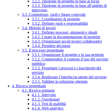
3.2.2. Tipologie di progetto in base al focus
3.2.3. Tipologie di progetto in base all’ambito di
intervento
3.3. Competenze, ruoli e figure coinvolte
3.3.1. Coordinatore di progetto
3.3.2. Definire ruoli e responsabilità
3.4. Metodo di lavoro
3.4.1. Definire processi, strumenti e rituali
3.4.2. Curare la documentazione di progetto
3.4.3. Organizzare tavoli tecnici collaborativi
3.4.4. Prendere decisioni
3.5. Il processo progettuale
3.5.1. Organizzare il progetto e la sua gestione
3.5.2. Comprendere il contesto d’uso del servizio
pubblico
3.5.3. Progettare i processi e i
touchpoint
del
servizio
3.5.4. Realizzare l’interfaccia utente del servizio
3.5.5. Validare la soluzione ottenuta
4. Ricerca progettuale
4.1. Ricerca primaria
4.1.1. Interviste
4.1.2. Questionari
4.1.3. Test di usabilità
4.1.4. Web analytics