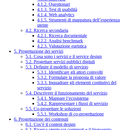
4.1.2. Questionari
4.1.3. Test di usabilità
4.1.4. Web analytics
4.1.5. Strumenti di mappatura dell’esperienza
utente
4.2. Ricerca secondaria
4.2.1. Ricerca documentale
4.2.2. Analisi benchmark
4.2.3. Valutazione euristica
5. Progettazione dei servizi
5.1. Cosa sono i servizi e il service design
5.2. Progettare servizi pubblici digitali
5.3. Definire il modello di servizio
5.3.1. Identificare gli attori coinvolti
5.3.2. Formulare la proposta di valore
5.3.3. Inquadrare gli elementi costitutivi del
servizio
5.4. Descrivere il funzionamento del servizio
5.4.1. Mappare l’ecosistema
5.4.2. Rappresentare i flussi di servizio
5.5. Co-progettare le soluzioni
5.5.1. Workshop di co-progettazione
6. Progettazione dei contenuti
6.1. Cos’è il content design
6.2. Ricerca utente sui contenuti e il linguaggio