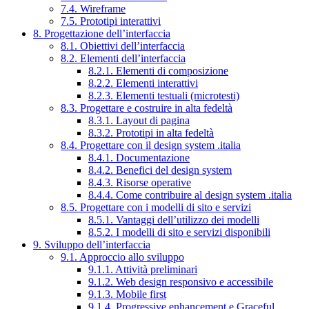
7.4. Wireframe
7.5. Prototipi interattivi
8. Progettazione dell’interfaccia
8.1. Obiettivi dell’interfaccia
8.2. Elementi dell’interfaccia
8.2.1. Elementi di composizione
8.2.2. Elementi interattivi
8.2.3. Elementi testuali (microtesti)
8.3. Progettare e costruire in alta fedeltà
8.3.1. Layout di pagina
8.3.2. Prototipi in alta fedeltà
8.4. Progettare con il design system .italia
8.4.1. Documentazione
8.4.2. Benefici del design system
8.4.3. Risorse operative
8.4.4. Come contribuire al design system .italia
8.5. Progettare con i modelli di sito e servizi
8.5.1. Vantaggi dell’utilizzo dei modelli
8.5.2. I modelli di sito e servizi disponibili
9. Sviluppo dell’interfaccia
9.1. Approccio allo sviluppo
9.1.1. Attività preliminari
9.1.2. Web design responsivo e accessibile
9.1.3. Mobile first
9.1.4. Progressive enhancement e Graceful