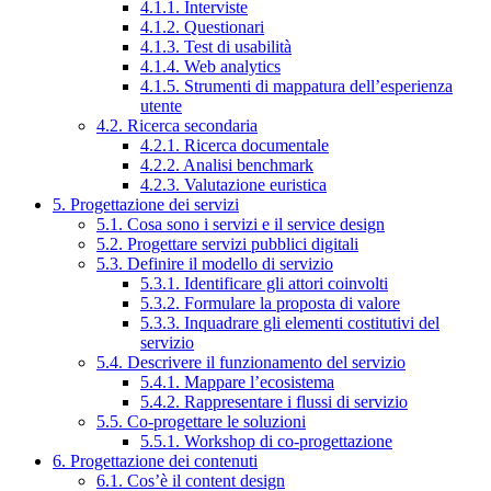
4.1.1. Interviste
4.1.2. Questionari
4.1.3. Test di usabilità
4.1.4. Web analytics
4.1.5. Strumenti di mappatura dell’esperienza
utente
4.2. Ricerca secondaria
4.2.1. Ricerca documentale
4.2.2. Analisi benchmark
4.2.3. Valutazione euristica
5. Progettazione dei servizi
5.1. Cosa sono i servizi e il service design
5.2. Progettare servizi pubblici digitali
5.3. Definire il modello di servizio
5.3.1. Identificare gli attori coinvolti
5.3.2. Formulare la proposta di valore
5.3.3. Inquadrare gli elementi costitutivi del
servizio
5.4. Descrivere il funzionamento del servizio
5.4.1. Mappare l’ecosistema
5.4.2. Rappresentare i flussi di servizio
5.5. Co-progettare le soluzioni
5.5.1. Workshop di co-progettazione
6. Progettazione dei contenuti
6.1. Cos’è il content design