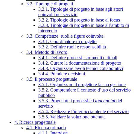
3.2. Tipologie di progetti
3.2.1. Tipologie di progetto in base agli attori
coinvolti nel servizio
3.2.2. Tipologie di progetto in base al focus
3.2.3. Tipologie di progetto in base all’ambito di
intervento
3.3. Competenze, ruoli e figure coinvolte
3.3.1. Coordinatore di progetto
3.3.2. Definire ruoli e responsabilità
3.4. Metodo di lavoro
3.4.1. Definire processi, strumenti e rituali
3.4.2. Curare la documentazione di progetto
3.4.3. Organizzare tavoli tecnici collaborativi
3.4.4. Prendere decisioni
3.5. Il processo progettuale
3.5.1. Organizzare il progetto e la sua gestione
3.5.2. Comprendere il contesto d’uso del servizio
pubblico
3.5.3. Progettare i processi e i
touchpoint
del
servizio
3.5.4. Realizzare l’interfaccia utente del servizio
3.5.5. Validare la soluzione ottenuta
4. Ricerca progettuale
4.1. Ricerca primaria
4.1.1. Interviste