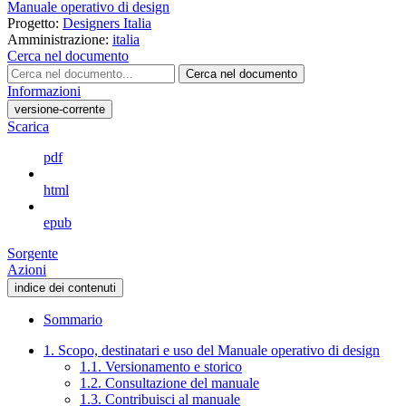
Manuale operativo di design
Progetto:
Designers Italia
Amministrazione:
italia
Cerca nel documento
Cerca nel documento
Informazioni
versione-corrente
Scarica
pdf
html
epub
Sorgente
Azioni
indice dei contenuti
Sommario
1. Scopo, destinatari e uso del Manuale operativo di design
1.1. Versionamento e storico
1.2. Consultazione del manuale
1.3. Contribuisci al manuale