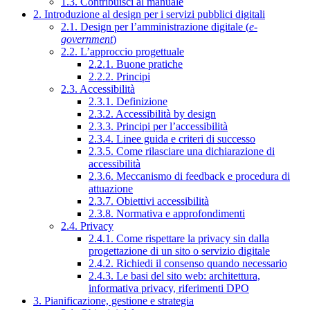
1.3. Contribuisci al manuale
2. Introduzione al design per i servizi pubblici digitali
2.1. Design per l’amministrazione digitale (
e-
government
)
2.2. L’approccio progettuale
2.2.1. Buone pratiche
2.2.2. Principi
2.3. Accessibilità
2.3.1. Definizione
2.3.2. Accessibilità by design
2.3.3. Principi per l’accessibilità
2.3.4. Linee guida e criteri di successo
2.3.5. Come rilasciare una dichiarazione di
accessibilità
2.3.6. Meccanismo di feedback e procedura di
attuazione
2.3.7. Obiettivi accessibilità
2.3.8. Normativa e approfondimenti
2.4. Privacy
2.4.1. Come rispettare la privacy sin dalla
progettazione di un sito o servizio digitale
2.4.2. Richiedi il consenso quando necessario
2.4.3. Le basi del sito web: architettura,
informativa privacy, riferimenti DPO
3. Pianificazione, gestione e strategia