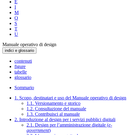
E
I
M
O
S
T
U
Manuale operativo di design
indici e glossario
contenuti
figure
tabelle
glossario
Sommario
1. Scopo, destinatari e uso del Manuale operativo di design
1.1. Versionamento e storico
1.2. Consultazione del manuale
1.3. Contribuisci al manuale
2. Introduzione al design per i servizi pubblici digitali
2.1. Design per l’amministrazione digitale (
e-
government
)