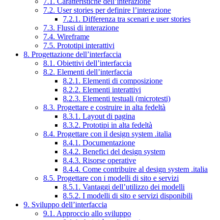
7.1. Caratteristiche dell’interazione
7.2. User stories per definire l’interazione
7.2.1. Differenza tra scenari e user stories
7.3. Flussi di interazione
7.4. Wireframe
7.5. Prototipi interattivi
8. Progettazione dell’interfaccia
8.1. Obiettivi dell’interfaccia
8.2. Elementi dell’interfaccia
8.2.1. Elementi di composizione
8.2.2. Elementi interattivi
8.2.3. Elementi testuali (microtesti)
8.3. Progettare e costruire in alta fedeltà
8.3.1. Layout di pagina
8.3.2. Prototipi in alta fedeltà
8.4. Progettare con il design system .italia
8.4.1. Documentazione
8.4.2. Benefici del design system
8.4.3. Risorse operative
8.4.4. Come contribuire al design system .italia
8.5. Progettare con i modelli di sito e servizi
8.5.1. Vantaggi dell’utilizzo dei modelli
8.5.2. I modelli di sito e servizi disponibili
9. Sviluppo dell’interfaccia
9.1. Approccio allo sviluppo