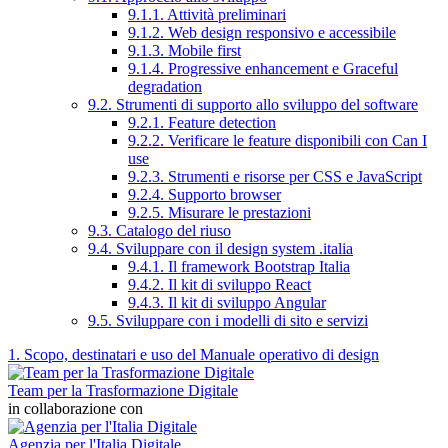
9.1.1. Attività preliminari
9.1.2. Web design responsivo e accessibile
9.1.3. Mobile first
9.1.4. Progressive enhancement e Graceful
degradation
9.2. Strumenti di supporto allo sviluppo del software
9.2.1. Feature detection
9.2.2. Verificare le feature disponibili con Can I
use
9.2.3. Strumenti e risorse per CSS e JavaScript
9.2.4. Supporto browser
9.2.5. Misurare le prestazioni
9.3. Catalogo del riuso
9.4. Sviluppare con il design system .italia
9.4.1. Il framework Bootstrap Italia
9.4.2. Il kit di sviluppo React
9.4.3. Il kit di sviluppo Angular
9.5. Sviluppare con i modelli di sito e servizi
1. Scopo, destinatari e uso del Manuale operativo di design
Team per la Trasformazione Digitale
in collaborazione con
Agenzia per l'Italia Digitale