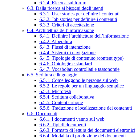
6.2.4. Ricerca sui forum
6.3. Dalla ricerca ai bisogni degli utenti
6.3.1. User stories per definire i contenuti
6.3.2. Job stories per definire i contenuti
6.3.3. Criteri di accettazione
6.4. Architettura dell’informazione
6.4.1. Definire l’architettura dell’informazione
6.4.2. Alberatura
6.4.3. Flussi di interazione
6.4.4. Sistemi di navigazione
6.4.5. Tipologie di contenuto (content type)
6.4.6. Ontologie e standard
6.4.7. Vocabolari controllati e tassonomie
6.5. Scrittura e linguaggio
6.5.1. Come leggono le persone sul web
6.5.2. Le regole per un linguaggio semplice
6.5.3. Microtesti
6.5.4. Scrittura collaborativa
6.5.5. Content critique
6.5.6. Traduzione e localizzazione dei contenuti
6.6. Documenti
6.6.1. I documenti vanno sul web
6.6.2. Tipi di documenti
6.6.3. Formato di lettura dei documenti elettronici
6.6.4. Modalità di produzione dei documenti