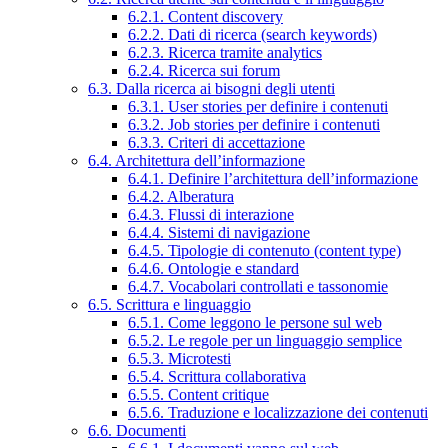
6.2.1. Content discovery
6.2.2. Dati di ricerca (search keywords)
6.2.3. Ricerca tramite analytics
6.2.4. Ricerca sui forum
6.3. Dalla ricerca ai bisogni degli utenti
6.3.1. User stories per definire i contenuti
6.3.2. Job stories per definire i contenuti
6.3.3. Criteri di accettazione
6.4. Architettura dell’informazione
6.4.1. Definire l’architettura dell’informazione
6.4.2. Alberatura
6.4.3. Flussi di interazione
6.4.4. Sistemi di navigazione
6.4.5. Tipologie di contenuto (content type)
6.4.6. Ontologie e standard
6.4.7. Vocabolari controllati e tassonomie
6.5. Scrittura e linguaggio
6.5.1. Come leggono le persone sul web
6.5.2. Le regole per un linguaggio semplice
6.5.3. Microtesti
6.5.4. Scrittura collaborativa
6.5.5. Content critique
6.5.6. Traduzione e localizzazione dei contenuti
6.6. Documenti