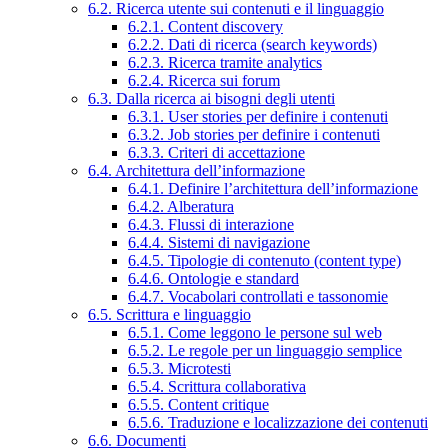
6.2. Ricerca utente sui contenuti e il linguaggio
6.2.1. Content discovery
6.2.2. Dati di ricerca (search keywords)
6.2.3. Ricerca tramite analytics
6.2.4. Ricerca sui forum
6.3. Dalla ricerca ai bisogni degli utenti
6.3.1. User stories per definire i contenuti
6.3.2. Job stories per definire i contenuti
6.3.3. Criteri di accettazione
6.4. Architettura dell’informazione
6.4.1. Definire l’architettura dell’informazione
6.4.2. Alberatura
6.4.3. Flussi di interazione
6.4.4. Sistemi di navigazione
6.4.5. Tipologie di contenuto (content type)
6.4.6. Ontologie e standard
6.4.7. Vocabolari controllati e tassonomie
6.5. Scrittura e linguaggio
6.5.1. Come leggono le persone sul web
6.5.2. Le regole per un linguaggio semplice
6.5.3. Microtesti
6.5.4. Scrittura collaborativa
6.5.5. Content critique
6.5.6. Traduzione e localizzazione dei contenuti
6.6. Documenti