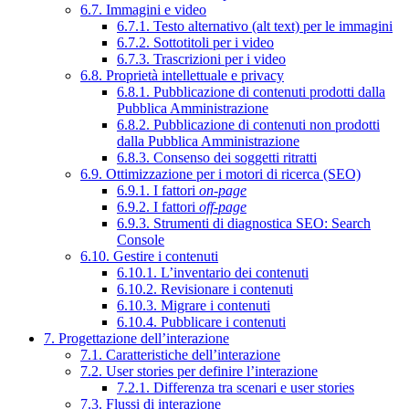
6.7. Immagini e video
6.7.1. Testo alternativo (alt text) per le immagini
6.7.2. Sottotitoli per i video
6.7.3. Trascrizioni per i video
6.8. Proprietà intellettuale e privacy
6.8.1. Pubblicazione di contenuti prodotti dalla
Pubblica Amministrazione
6.8.2. Pubblicazione di contenuti non prodotti
dalla Pubblica Amministrazione
6.8.3. Consenso dei soggetti ritratti
6.9. Ottimizzazione per i motori di ricerca (SEO)
6.9.1. I fattori
on-page
6.9.2. I fattori
off-page
6.9.3. Strumenti di diagnostica SEO: Search
Console
6.10. Gestire i contenuti
6.10.1. L’inventario dei contenuti
6.10.2. Revisionare i contenuti
6.10.3. Migrare i contenuti
6.10.4. Pubblicare i contenuti
7. Progettazione dell’interazione
7.1. Caratteristiche dell’interazione
7.2. User stories per definire l’interazione
7.2.1. Differenza tra scenari e user stories
7.3. Flussi di interazione