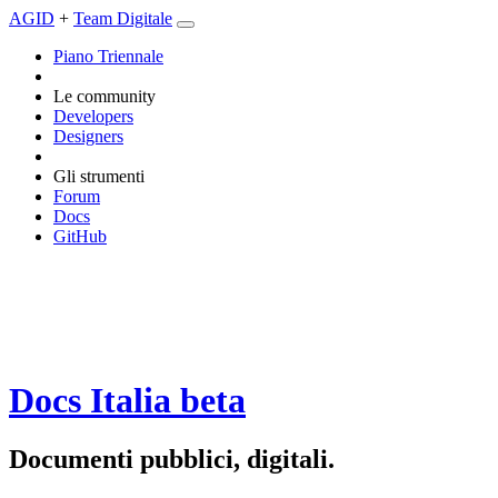
AGID
+
Team Digitale
Piano Triennale
Le community
Developers
Designers
Gli strumenti
Forum
Docs
GitHub
Docs Italia
beta
Documenti pubblici, digitali.