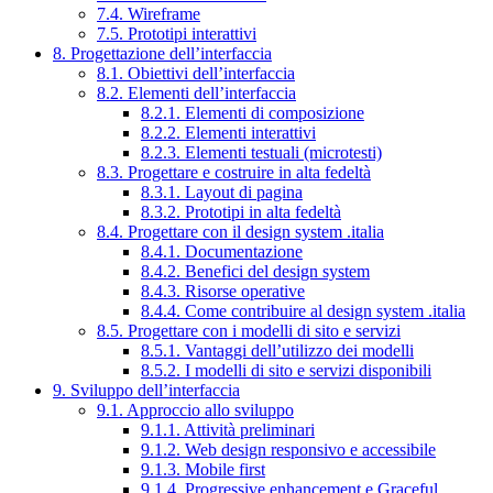
7.4. Wireframe
7.5. Prototipi interattivi
8. Progettazione dell’interfaccia
8.1. Obiettivi dell’interfaccia
8.2. Elementi dell’interfaccia
8.2.1. Elementi di composizione
8.2.2. Elementi interattivi
8.2.3. Elementi testuali (microtesti)
8.3. Progettare e costruire in alta fedeltà
8.3.1. Layout di pagina
8.3.2. Prototipi in alta fedeltà
8.4. Progettare con il design system .italia
8.4.1. Documentazione
8.4.2. Benefici del design system
8.4.3. Risorse operative
8.4.4. Come contribuire al design system .italia
8.5. Progettare con i modelli di sito e servizi
8.5.1. Vantaggi dell’utilizzo dei modelli
8.5.2. I modelli di sito e servizi disponibili
9. Sviluppo dell’interfaccia
9.1. Approccio allo sviluppo
9.1.1. Attività preliminari
9.1.2. Web design responsivo e accessibile
9.1.3. Mobile first
9.1.4. Progressive enhancement e Graceful