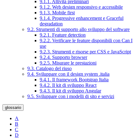
9.1.1. Attività preliminari
9.1.2. Web design responsivo e accessibile
9.1.3. Mobile first
9.1.4. Progressive enhancement e Graceful
degradation
9.2. Strumenti di supporto allo sviluppo del software
9.2.1. Feature detection
9.2.2. Verificare le feature disponibili con Can I
use
9.2.3. Strumenti e risorse per CSS e JavaScript
9.2.4. Supporto browser
9.2.5. Misurare le prestazioni
9.3. Catalogo del riuso
9.4. Sviluppare con il design system .italia
9.4.1. Il framework Bootstrap Italia
9.4.2. Il kit di sviluppo React
9.4.3. Il kit di sviluppo Angular
9.5. Sviluppare con i modelli di sito e servizi
glossario
A
B
C
D