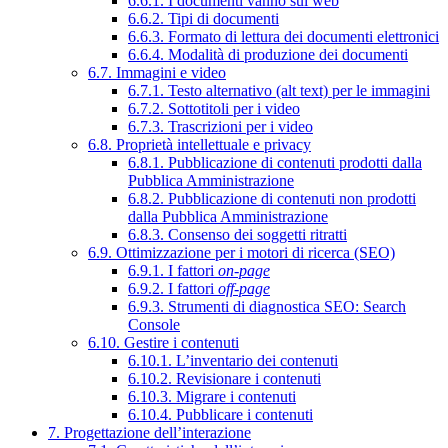
6.6.1. I documenti vanno sul web
6.6.2. Tipi di documenti
6.6.3. Formato di lettura dei documenti elettronici
6.6.4. Modalità di produzione dei documenti
6.7. Immagini e video
6.7.1. Testo alternativo (alt text) per le immagini
6.7.2. Sottotitoli per i video
6.7.3. Trascrizioni per i video
6.8. Proprietà intellettuale e privacy
6.8.1. Pubblicazione di contenuti prodotti dalla
Pubblica Amministrazione
6.8.2. Pubblicazione di contenuti non prodotti
dalla Pubblica Amministrazione
6.8.3. Consenso dei soggetti ritratti
6.9. Ottimizzazione per i motori di ricerca (SEO)
6.9.1. I fattori
on-page
6.9.2. I fattori
off-page
6.9.3. Strumenti di diagnostica SEO: Search
Console
6.10. Gestire i contenuti
6.10.1. L’inventario dei contenuti
6.10.2. Revisionare i contenuti
6.10.3. Migrare i contenuti
6.10.4. Pubblicare i contenuti
7. Progettazione dell’interazione