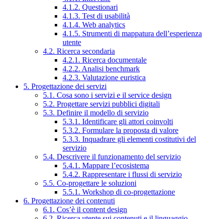
4.1.2. Questionari
4.1.3. Test di usabilità
4.1.4. Web analytics
4.1.5. Strumenti di mappatura dell’esperienza
utente
4.2. Ricerca secondaria
4.2.1. Ricerca documentale
4.2.2. Analisi benchmark
4.2.3. Valutazione euristica
5. Progettazione dei servizi
5.1. Cosa sono i servizi e il service design
5.2. Progettare servizi pubblici digitali
5.3. Definire il modello di servizio
5.3.1. Identificare gli attori coinvolti
5.3.2. Formulare la proposta di valore
5.3.3. Inquadrare gli elementi costitutivi del
servizio
5.4. Descrivere il funzionamento del servizio
5.4.1. Mappare l’ecosistema
5.4.2. Rappresentare i flussi di servizio
5.5. Co-progettare le soluzioni
5.5.1. Workshop di co-progettazione
6. Progettazione dei contenuti
6.1. Cos’è il content design
6.2. Ricerca utente sui contenuti e il linguaggio