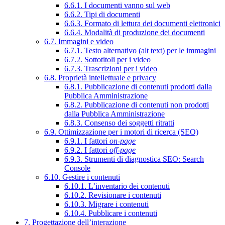
6.6.1. I documenti vanno sul web
6.6.2. Tipi di documenti
6.6.3. Formato di lettura dei documenti elettronici
6.6.4. Modalità di produzione dei documenti
6.7. Immagini e video
6.7.1. Testo alternativo (alt text) per le immagini
6.7.2. Sottotitoli per i video
6.7.3. Trascrizioni per i video
6.8. Proprietà intellettuale e privacy
6.8.1. Pubblicazione di contenuti prodotti dalla
Pubblica Amministrazione
6.8.2. Pubblicazione di contenuti non prodotti
dalla Pubblica Amministrazione
6.8.3. Consenso dei soggetti ritratti
6.9. Ottimizzazione per i motori di ricerca (SEO)
6.9.1. I fattori
on-page
6.9.2. I fattori
off-page
6.9.3. Strumenti di diagnostica SEO: Search
Console
6.10. Gestire i contenuti
6.10.1. L’inventario dei contenuti
6.10.2. Revisionare i contenuti
6.10.3. Migrare i contenuti
6.10.4. Pubblicare i contenuti
7. Progettazione dell’interazione