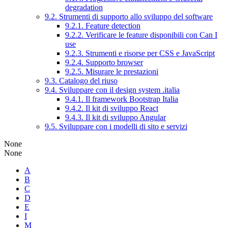
degradation
9.2. Strumenti di supporto allo sviluppo del software
9.2.1. Feature detection
9.2.2. Verificare le feature disponibili con Can I
use
9.2.3. Strumenti e risorse per CSS e JavaScript
9.2.4. Supporto browser
9.2.5. Misurare le prestazioni
9.3. Catalogo del riuso
9.4. Sviluppare con il design system .italia
9.4.1. Il framework Bootstrap Italia
9.4.2. Il kit di sviluppo React
9.4.3. Il kit di sviluppo Angular
9.5. Sviluppare con i modelli di sito e servizi
None
None
A
B
C
D
E
I
M