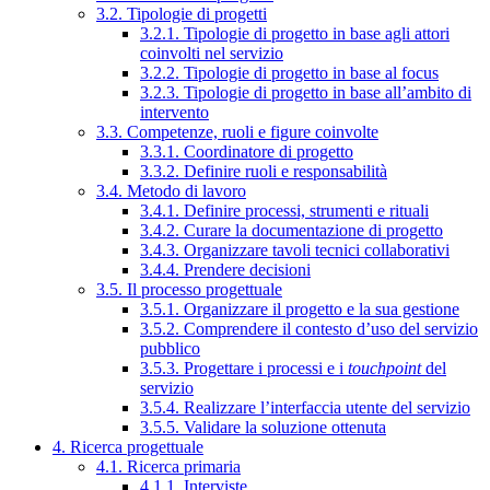
3.2. Tipologie di progetti
3.2.1. Tipologie di progetto in base agli attori
coinvolti nel servizio
3.2.2. Tipologie di progetto in base al focus
3.2.3. Tipologie di progetto in base all’ambito di
intervento
3.3. Competenze, ruoli e figure coinvolte
3.3.1. Coordinatore di progetto
3.3.2. Definire ruoli e responsabilità
3.4. Metodo di lavoro
3.4.1. Definire processi, strumenti e rituali
3.4.2. Curare la documentazione di progetto
3.4.3. Organizzare tavoli tecnici collaborativi
3.4.4. Prendere decisioni
3.5. Il processo progettuale
3.5.1. Organizzare il progetto e la sua gestione
3.5.2. Comprendere il contesto d’uso del servizio
pubblico
3.5.3. Progettare i processi e i
touchpoint
del
servizio
3.5.4. Realizzare l’interfaccia utente del servizio
3.5.5. Validare la soluzione ottenuta
4. Ricerca progettuale
4.1. Ricerca primaria
4.1.1. Interviste