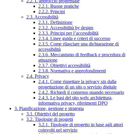
2.2. L’approccio progettuale
2.2.1. Buone pratiche
2.2.2. Principi
2.3. Accessibilità
2.3.1. Definizione
2.3.2. Accessibilità by design
2.3.3. Principi per l’accessibilità
2.3.4. Linee guida e criteri di successo
2.3.5. Come rilasciare una dichiarazione di
accessibilità
2.3.6. Meccanismo di feedback e procedura di
attuazione
2.3.7. Obiettivi accessibilità
2.3.8. Normativa e approfondimenti
2.4. Privacy
2.4.1. Come rispettare la privacy sin dalla
progettazione di un sito o servizio digitale
2.4.2. Richiedi il consenso quando necessario
2.4.3. Le basi del sito web: architettura,
informativa privacy, riferimenti DPO
3. Pianificazione, gestione e strategia
3.1. Obiettivi del progetto
3.2. Tipologie di progetti
3.2.1. Tipologie di progetto in base agli attori
coinvolti nel servizio