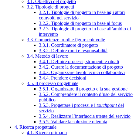
3.1. Obiettivi del progetto
3.2. Tipologie di progetti
3.2.1. Tipologie di progetto in base agli attori
coinvolti nel servizio
3.2.2. Tipologie di progetto in base al focus
3.2.3. Tipologie di progetto in base all’ambito di
intervento
3.3. Competenze, ruoli e figure coinvolte
3.3.1. Coordinatore di progetto
3.3.2. Definire ruoli e responsabilità
3.4. Metodo di lavoro
3.4.1. Definire processi, strumenti e rituali
3.4.2. Curare la documentazione di progetto
3.4.3. Organizzare tavoli tecnici collaborativi
3.4.4. Prendere decisioni
3.5. Il processo progettuale
3.5.1. Organizzare il progetto e la sua gestione
3.5.2. Comprendere il contesto d’uso del servizio
pubblico
3.5.3. Progettare i processi e i
touchpoint
del
servizio
3.5.4. Realizzare l’interfaccia utente del servizio
3.5.5. Validare la soluzione ottenuta
4. Ricerca progettuale
4.1. Ricerca primaria