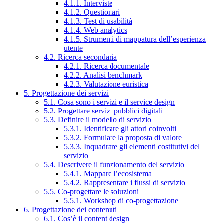
4.1.1. Interviste
4.1.2. Questionari
4.1.3. Test di usabilità
4.1.4. Web analytics
4.1.5. Strumenti di mappatura dell’esperienza
utente
4.2. Ricerca secondaria
4.2.1. Ricerca documentale
4.2.2. Analisi benchmark
4.2.3. Valutazione euristica
5. Progettazione dei servizi
5.1. Cosa sono i servizi e il service design
5.2. Progettare servizi pubblici digitali
5.3. Definire il modello di servizio
5.3.1. Identificare gli attori coinvolti
5.3.2. Formulare la proposta di valore
5.3.3. Inquadrare gli elementi costitutivi del
servizio
5.4. Descrivere il funzionamento del servizio
5.4.1. Mappare l’ecosistema
5.4.2. Rappresentare i flussi di servizio
5.5. Co-progettare le soluzioni
5.5.1. Workshop di co-progettazione
6. Progettazione dei contenuti
6.1. Cos’è il content design