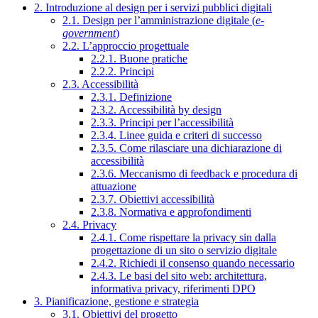
2. Introduzione al design per i servizi pubblici digitali
2.1. Design per l’amministrazione digitale (
e-
government
)
2.2. L’approccio progettuale
2.2.1. Buone pratiche
2.2.2. Principi
2.3. Accessibilità
2.3.1. Definizione
2.3.2. Accessibilità by design
2.3.3. Principi per l’accessibilità
2.3.4. Linee guida e criteri di successo
2.3.5. Come rilasciare una dichiarazione di
accessibilità
2.3.6. Meccanismo di feedback e procedura di
attuazione
2.3.7. Obiettivi accessibilità
2.3.8. Normativa e approfondimenti
2.4. Privacy
2.4.1. Come rispettare la privacy sin dalla
progettazione di un sito o servizio digitale
2.4.2. Richiedi il consenso quando necessario
2.4.3. Le basi del sito web: architettura,
informativa privacy, riferimenti DPO
3. Pianificazione, gestione e strategia
3.1. Obiettivi del progetto