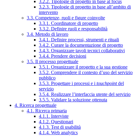
3.2.2. Tipologie di progetto in base al focus
3.2.3. Tipologie di progetto in base all’ambito di
intervento
3.3. Competenze, ruoli e figure coinvolte
3.3.1. Coordinatore di progetto
3.3.2. Definire ruoli e responsabilità
3.4. Metodo di lavoro
3.4.1. Definire processi, strumenti e rituali
3.4.2. Curare la documentazione di progetto
3.4.3. Organizzare tavoli tecnici collaborativi
3.4.4. Prendere decisioni
3.5. Il processo progettuale
3.5.1. Organizzare il progetto e la sua gestione
3.5.2. Comprendere il contesto d’uso del servizio
pubblico
3.5.3. Progettare i processi e i
touchpoint
del
servizio
3.5.4. Realizzare l’interfaccia utente del servizio
3.5.5. Validare la soluzione ottenuta
4. Ricerca progettuale
4.1. Ricerca primaria
4.1.1. Interviste
4.1.2. Questionari
4.1.3. Test di usabilità
4.1.4. Web analytics