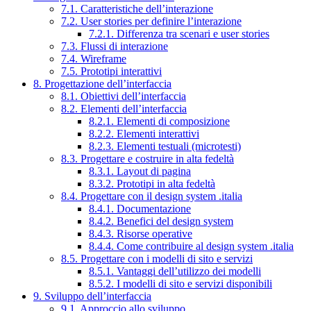
7.1. Caratteristiche dell’interazione
7.2. User stories per definire l’interazione
7.2.1. Differenza tra scenari e user stories
7.3. Flussi di interazione
7.4. Wireframe
7.5. Prototipi interattivi
8. Progettazione dell’interfaccia
8.1. Obiettivi dell’interfaccia
8.2. Elementi dell’interfaccia
8.2.1. Elementi di composizione
8.2.2. Elementi interattivi
8.2.3. Elementi testuali (microtesti)
8.3. Progettare e costruire in alta fedeltà
8.3.1. Layout di pagina
8.3.2. Prototipi in alta fedeltà
8.4. Progettare con il design system .italia
8.4.1. Documentazione
8.4.2. Benefici del design system
8.4.3. Risorse operative
8.4.4. Come contribuire al design system .italia
8.5. Progettare con i modelli di sito e servizi
8.5.1. Vantaggi dell’utilizzo dei modelli
8.5.2. I modelli di sito e servizi disponibili
9. Sviluppo dell’interfaccia
9.1. Approccio allo sviluppo