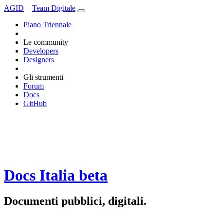
AGID
+
Team Digitale
Piano Triennale
Le community
Developers
Designers
Gli strumenti
Forum
Docs
GitHub
Docs Italia
beta
Documenti pubblici, digitali.