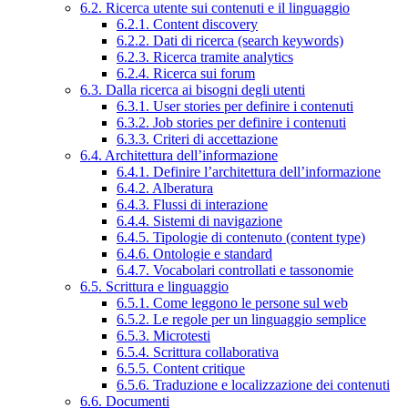
6.2. Ricerca utente sui contenuti e il linguaggio
6.2.1. Content discovery
6.2.2. Dati di ricerca (search keywords)
6.2.3. Ricerca tramite analytics
6.2.4. Ricerca sui forum
6.3. Dalla ricerca ai bisogni degli utenti
6.3.1. User stories per definire i contenuti
6.3.2. Job stories per definire i contenuti
6.3.3. Criteri di accettazione
6.4. Architettura dell’informazione
6.4.1. Definire l’architettura dell’informazione
6.4.2. Alberatura
6.4.3. Flussi di interazione
6.4.4. Sistemi di navigazione
6.4.5. Tipologie di contenuto (content type)
6.4.6. Ontologie e standard
6.4.7. Vocabolari controllati e tassonomie
6.5. Scrittura e linguaggio
6.5.1. Come leggono le persone sul web
6.5.2. Le regole per un linguaggio semplice
6.5.3. Microtesti
6.5.4. Scrittura collaborativa
6.5.5. Content critique
6.5.6. Traduzione e localizzazione dei contenuti
6.6. Documenti