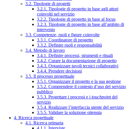
3.2. Tipologie di progetti
3.2.1. Tipologie di progetto in base agli attori
coinvolti nel servizio
3.2.2. Tipologie di progetto in base al focus
3.2.3. Tipologie di progetto in base all’ambito di
intervento
3.3. Competenze, ruoli e figure coinvolte
3.3.1. Coordinatore di progetto
3.3.2. Definire ruoli e responsabilità
3.4. Metodo di lavoro
3.4.1. Definire processi, strumenti e rituali
3.4.2. Curare la documentazione di progetto
3.4.3. Organizzare tavoli tecnici collaborativi
3.4.4. Prendere decisioni
3.5. Il processo progettuale
3.5.1. Organizzare il progetto e la sua gestione
3.5.2. Comprendere il contesto d’uso del servizio
pubblico
3.5.3. Progettare i processi e i
touchpoint
del
servizio
3.5.4. Realizzare l’interfaccia utente del servizio
3.5.5. Validare la soluzione ottenuta
4. Ricerca progettuale
4.1. Ricerca primaria
4.1.1. Interviste