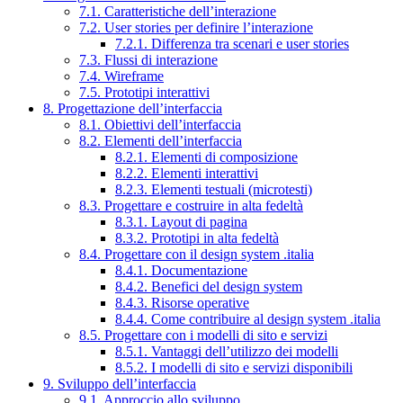
7.1. Caratteristiche dell’interazione
7.2. User stories per definire l’interazione
7.2.1. Differenza tra scenari e user stories
7.3. Flussi di interazione
7.4. Wireframe
7.5. Prototipi interattivi
8. Progettazione dell’interfaccia
8.1. Obiettivi dell’interfaccia
8.2. Elementi dell’interfaccia
8.2.1. Elementi di composizione
8.2.2. Elementi interattivi
8.2.3. Elementi testuali (microtesti)
8.3. Progettare e costruire in alta fedeltà
8.3.1. Layout di pagina
8.3.2. Prototipi in alta fedeltà
8.4. Progettare con il design system .italia
8.4.1. Documentazione
8.4.2. Benefici del design system
8.4.3. Risorse operative
8.4.4. Come contribuire al design system .italia
8.5. Progettare con i modelli di sito e servizi
8.5.1. Vantaggi dell’utilizzo dei modelli
8.5.2. I modelli di sito e servizi disponibili
9. Sviluppo dell’interfaccia
9.1. Approccio allo sviluppo