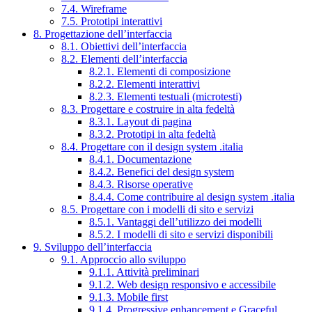
7.4. Wireframe
7.5. Prototipi interattivi
8. Progettazione dell’interfaccia
8.1. Obiettivi dell’interfaccia
8.2. Elementi dell’interfaccia
8.2.1. Elementi di composizione
8.2.2. Elementi interattivi
8.2.3. Elementi testuali (microtesti)
8.3. Progettare e costruire in alta fedeltà
8.3.1. Layout di pagina
8.3.2. Prototipi in alta fedeltà
8.4. Progettare con il design system .italia
8.4.1. Documentazione
8.4.2. Benefici del design system
8.4.3. Risorse operative
8.4.4. Come contribuire al design system .italia
8.5. Progettare con i modelli di sito e servizi
8.5.1. Vantaggi dell’utilizzo dei modelli
8.5.2. I modelli di sito e servizi disponibili
9. Sviluppo dell’interfaccia
9.1. Approccio allo sviluppo
9.1.1. Attività preliminari
9.1.2. Web design responsivo e accessibile
9.1.3. Mobile first
9.1.4. Progressive enhancement e Graceful