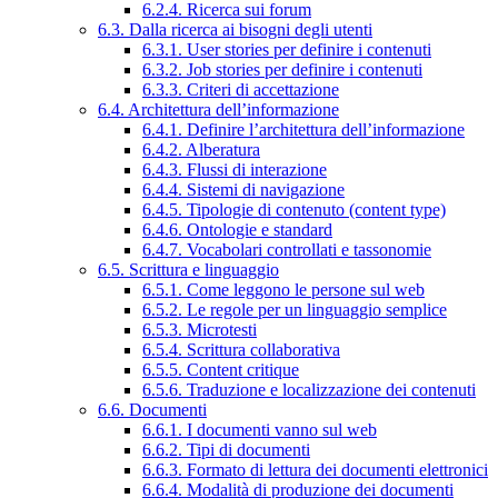
6.2.4. Ricerca sui forum
6.3. Dalla ricerca ai bisogni degli utenti
6.3.1. User stories per definire i contenuti
6.3.2. Job stories per definire i contenuti
6.3.3. Criteri di accettazione
6.4. Architettura dell’informazione
6.4.1. Definire l’architettura dell’informazione
6.4.2. Alberatura
6.4.3. Flussi di interazione
6.4.4. Sistemi di navigazione
6.4.5. Tipologie di contenuto (content type)
6.4.6. Ontologie e standard
6.4.7. Vocabolari controllati e tassonomie
6.5. Scrittura e linguaggio
6.5.1. Come leggono le persone sul web
6.5.2. Le regole per un linguaggio semplice
6.5.3. Microtesti
6.5.4. Scrittura collaborativa
6.5.5. Content critique
6.5.6. Traduzione e localizzazione dei contenuti
6.6. Documenti
6.6.1. I documenti vanno sul web
6.6.2. Tipi di documenti
6.6.3. Formato di lettura dei documenti elettronici
6.6.4. Modalità di produzione dei documenti