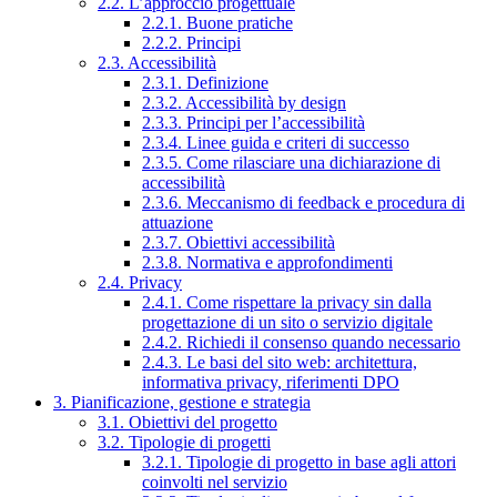
2.2. L’approccio progettuale
2.2.1. Buone pratiche
2.2.2. Principi
2.3. Accessibilità
2.3.1. Definizione
2.3.2. Accessibilità by design
2.3.3. Principi per l’accessibilità
2.3.4. Linee guida e criteri di successo
2.3.5. Come rilasciare una dichiarazione di
accessibilità
2.3.6. Meccanismo di feedback e procedura di
attuazione
2.3.7. Obiettivi accessibilità
2.3.8. Normativa e approfondimenti
2.4. Privacy
2.4.1. Come rispettare la privacy sin dalla
progettazione di un sito o servizio digitale
2.4.2. Richiedi il consenso quando necessario
2.4.3. Le basi del sito web: architettura,
informativa privacy, riferimenti DPO
3. Pianificazione, gestione e strategia
3.1. Obiettivi del progetto
3.2. Tipologie di progetti
3.2.1. Tipologie di progetto in base agli attori
coinvolti nel servizio