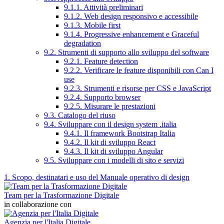
9.1.1. Attività preliminari
9.1.2. Web design responsivo e accessibile
9.1.3. Mobile first
9.1.4. Progressive enhancement e Graceful
degradation
9.2. Strumenti di supporto allo sviluppo del software
9.2.1. Feature detection
9.2.2. Verificare le feature disponibili con Can I
use
9.2.3. Strumenti e risorse per CSS e JavaScript
9.2.4. Supporto browser
9.2.5. Misurare le prestazioni
9.3. Catalogo del riuso
9.4. Sviluppare con il design system .italia
9.4.1. Il framework Bootstrap Italia
9.4.2. Il kit di sviluppo React
9.4.3. Il kit di sviluppo Angular
9.5. Sviluppare con i modelli di sito e servizi
1. Scopo, destinatari e uso del Manuale operativo di design
Team per la Trasformazione Digitale
in collaborazione con
Agenzia per l'Italia Digitale