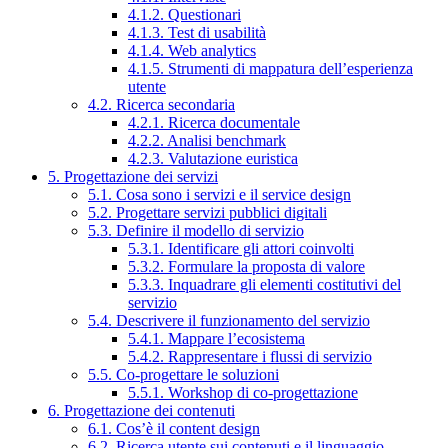
4.1.2. Questionari
4.1.3. Test di usabilità
4.1.4. Web analytics
4.1.5. Strumenti di mappatura dell’esperienza
utente
4.2. Ricerca secondaria
4.2.1. Ricerca documentale
4.2.2. Analisi benchmark
4.2.3. Valutazione euristica
5. Progettazione dei servizi
5.1. Cosa sono i servizi e il service design
5.2. Progettare servizi pubblici digitali
5.3. Definire il modello di servizio
5.3.1. Identificare gli attori coinvolti
5.3.2. Formulare la proposta di valore
5.3.3. Inquadrare gli elementi costitutivi del
servizio
5.4. Descrivere il funzionamento del servizio
5.4.1. Mappare l’ecosistema
5.4.2. Rappresentare i flussi di servizio
5.5. Co-progettare le soluzioni
5.5.1. Workshop di co-progettazione
6. Progettazione dei contenuti
6.1. Cos’è il content design
6.2. Ricerca utente sui contenuti e il linguaggio