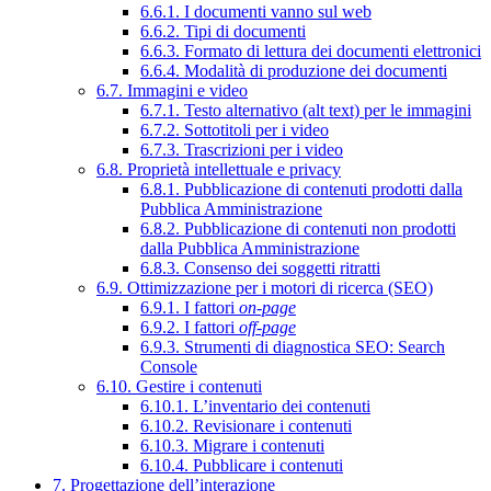
6.6.1. I documenti vanno sul web
6.6.2. Tipi di documenti
6.6.3. Formato di lettura dei documenti elettronici
6.6.4. Modalità di produzione dei documenti
6.7. Immagini e video
6.7.1. Testo alternativo (alt text) per le immagini
6.7.2. Sottotitoli per i video
6.7.3. Trascrizioni per i video
6.8. Proprietà intellettuale e privacy
6.8.1. Pubblicazione di contenuti prodotti dalla
Pubblica Amministrazione
6.8.2. Pubblicazione di contenuti non prodotti
dalla Pubblica Amministrazione
6.8.3. Consenso dei soggetti ritratti
6.9. Ottimizzazione per i motori di ricerca (SEO)
6.9.1. I fattori
on-page
6.9.2. I fattori
off-page
6.9.3. Strumenti di diagnostica SEO: Search
Console
6.10. Gestire i contenuti
6.10.1. L’inventario dei contenuti
6.10.2. Revisionare i contenuti
6.10.3. Migrare i contenuti
6.10.4. Pubblicare i contenuti
7. Progettazione dell’interazione