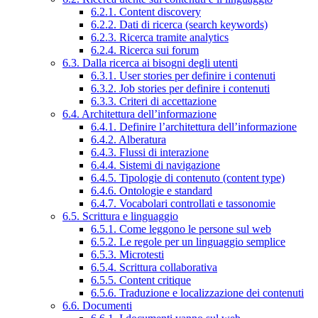
6.2.1. Content discovery
6.2.2. Dati di ricerca (search keywords)
6.2.3. Ricerca tramite analytics
6.2.4. Ricerca sui forum
6.3. Dalla ricerca ai bisogni degli utenti
6.3.1. User stories per definire i contenuti
6.3.2. Job stories per definire i contenuti
6.3.3. Criteri di accettazione
6.4. Architettura dell’informazione
6.4.1. Definire l’architettura dell’informazione
6.4.2. Alberatura
6.4.3. Flussi di interazione
6.4.4. Sistemi di navigazione
6.4.5. Tipologie di contenuto (content type)
6.4.6. Ontologie e standard
6.4.7. Vocabolari controllati e tassonomie
6.5. Scrittura e linguaggio
6.5.1. Come leggono le persone sul web
6.5.2. Le regole per un linguaggio semplice
6.5.3. Microtesti
6.5.4. Scrittura collaborativa
6.5.5. Content critique
6.5.6. Traduzione e localizzazione dei contenuti
6.6. Documenti