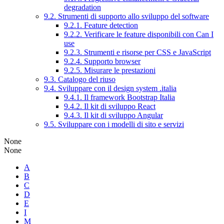
degradation
9.2. Strumenti di supporto allo sviluppo del software
9.2.1. Feature detection
9.2.2. Verificare le feature disponibili con Can I
use
9.2.3. Strumenti e risorse per CSS e JavaScript
9.2.4. Supporto browser
9.2.5. Misurare le prestazioni
9.3. Catalogo del riuso
9.4. Sviluppare con il design system .italia
9.4.1. Il framework Bootstrap Italia
9.4.2. Il kit di sviluppo React
9.4.3. Il kit di sviluppo Angular
9.5. Sviluppare con i modelli di sito e servizi
None
None
A
B
C
D
E
I
M