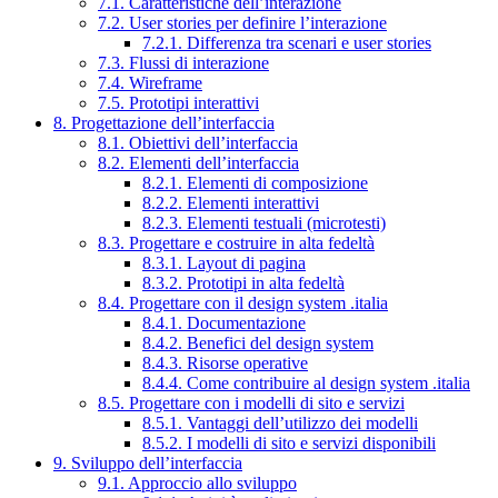
7.1. Caratteristiche dell’interazione
7.2. User stories per definire l’interazione
7.2.1. Differenza tra scenari e user stories
7.3. Flussi di interazione
7.4. Wireframe
7.5. Prototipi interattivi
8. Progettazione dell’interfaccia
8.1. Obiettivi dell’interfaccia
8.2. Elementi dell’interfaccia
8.2.1. Elementi di composizione
8.2.2. Elementi interattivi
8.2.3. Elementi testuali (microtesti)
8.3. Progettare e costruire in alta fedeltà
8.3.1. Layout di pagina
8.3.2. Prototipi in alta fedeltà
8.4. Progettare con il design system .italia
8.4.1. Documentazione
8.4.2. Benefici del design system
8.4.3. Risorse operative
8.4.4. Come contribuire al design system .italia
8.5. Progettare con i modelli di sito e servizi
8.5.1. Vantaggi dell’utilizzo dei modelli
8.5.2. I modelli di sito e servizi disponibili
9. Sviluppo dell’interfaccia
9.1. Approccio allo sviluppo