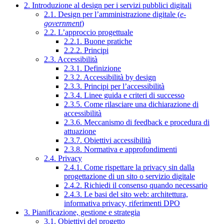
2. Introduzione al design per i servizi pubblici digitali
2.1. Design per l’amministrazione digitale (
e-
government
)
2.2. L’approccio progettuale
2.2.1. Buone pratiche
2.2.2. Principi
2.3. Accessibilità
2.3.1. Definizione
2.3.2. Accessibilità by design
2.3.3. Principi per l’accessibilità
2.3.4. Linee guida e criteri di successo
2.3.5. Come rilasciare una dichiarazione di
accessibilità
2.3.6. Meccanismo di feedback e procedura di
attuazione
2.3.7. Obiettivi accessibilità
2.3.8. Normativa e approfondimenti
2.4. Privacy
2.4.1. Come rispettare la privacy sin dalla
progettazione di un sito o servizio digitale
2.4.2. Richiedi il consenso quando necessario
2.4.3. Le basi del sito web: architettura,
informativa privacy, riferimenti DPO
3. Pianificazione, gestione e strategia
3.1. Obiettivi del progetto