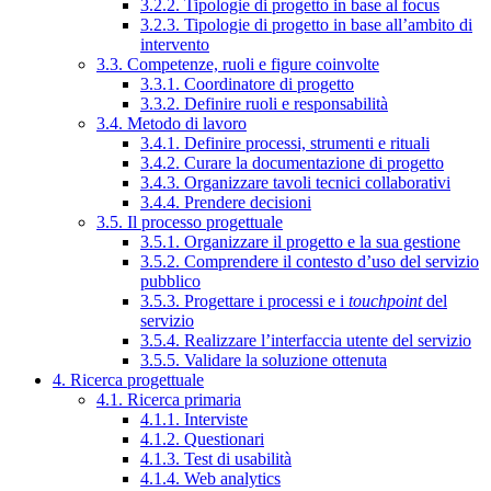
3.2.2. Tipologie di progetto in base al focus
3.2.3. Tipologie di progetto in base all’ambito di
intervento
3.3. Competenze, ruoli e figure coinvolte
3.3.1. Coordinatore di progetto
3.3.2. Definire ruoli e responsabilità
3.4. Metodo di lavoro
3.4.1. Definire processi, strumenti e rituali
3.4.2. Curare la documentazione di progetto
3.4.3. Organizzare tavoli tecnici collaborativi
3.4.4. Prendere decisioni
3.5. Il processo progettuale
3.5.1. Organizzare il progetto e la sua gestione
3.5.2. Comprendere il contesto d’uso del servizio
pubblico
3.5.3. Progettare i processi e i
touchpoint
del
servizio
3.5.4. Realizzare l’interfaccia utente del servizio
3.5.5. Validare la soluzione ottenuta
4. Ricerca progettuale
4.1. Ricerca primaria
4.1.1. Interviste
4.1.2. Questionari
4.1.3. Test di usabilità
4.1.4. Web analytics