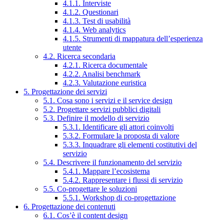
4.1.1. Interviste
4.1.2. Questionari
4.1.3. Test di usabilità
4.1.4. Web analytics
4.1.5. Strumenti di mappatura dell’esperienza
utente
4.2. Ricerca secondaria
4.2.1. Ricerca documentale
4.2.2. Analisi benchmark
4.2.3. Valutazione euristica
5. Progettazione dei servizi
5.1. Cosa sono i servizi e il service design
5.2. Progettare servizi pubblici digitali
5.3. Definire il modello di servizio
5.3.1. Identificare gli attori coinvolti
5.3.2. Formulare la proposta di valore
5.3.3. Inquadrare gli elementi costitutivi del
servizio
5.4. Descrivere il funzionamento del servizio
5.4.1. Mappare l’ecosistema
5.4.2. Rappresentare i flussi di servizio
5.5. Co-progettare le soluzioni
5.5.1. Workshop di co-progettazione
6. Progettazione dei contenuti
6.1. Cos’è il content design