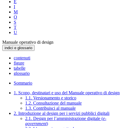
E
I
M
O
S
T
U
Manuale operativo di design
indici e glossario
contenuti
figure
tabelle
glossario
Sommario
1. Scopo, destinatari e uso del Manuale operativo di design
1.1. Versionamento e storico
1.2. Consultazione del manuale
1.3. Contribuisci al manuale
2. Introduzione al design per i servizi pubblici digitali
2.1. Design per l’amministrazione digitale (
e-
government
)