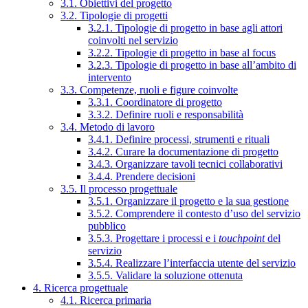
3.1. Obiettivi del progetto
3.2. Tipologie di progetti
3.2.1. Tipologie di progetto in base agli attori
coinvolti nel servizio
3.2.2. Tipologie di progetto in base al focus
3.2.3. Tipologie di progetto in base all’ambito di
intervento
3.3. Competenze, ruoli e figure coinvolte
3.3.1. Coordinatore di progetto
3.3.2. Definire ruoli e responsabilità
3.4. Metodo di lavoro
3.4.1. Definire processi, strumenti e rituali
3.4.2. Curare la documentazione di progetto
3.4.3. Organizzare tavoli tecnici collaborativi
3.4.4. Prendere decisioni
3.5. Il processo progettuale
3.5.1. Organizzare il progetto e la sua gestione
3.5.2. Comprendere il contesto d’uso del servizio
pubblico
3.5.3. Progettare i processi e i
touchpoint
del
servizio
3.5.4. Realizzare l’interfaccia utente del servizio
3.5.5. Validare la soluzione ottenuta
4. Ricerca progettuale
4.1. Ricerca primaria