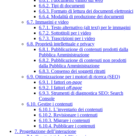
6.6.1. I documenti vanno sul web
6.6.2. Tipi di documenti
6.6.3. Formato di lettura dei documenti elettronici
6.6.4. Modalità di produzione dei documenti
6.7. Immagini e video
6.7.1. Testo alternativo (alt text) per le immagini
6.7.2. Sottotitoli per i video
6.7.3. Trascrizioni per i video
6.8. Proprietà intellettuale e privacy
6.8.1. Pubblicazione di contenuti prodotti dalla
Pubblica Amministrazione
6.8.2. Pubblicazione di contenuti non prodotti
dalla Pubblica Amministrazione
6.8.3. Consenso dei soggetti ritratti
6.9. Ottimizzazione per i motori di ricerca (SEO)
6.9.1. I fattori
on-page
6.9.2. I fattori
off-page
6.9.3. Strumenti di diagnostica SEO: Search
Console
6.10. Gestire i contenuti
6.10.1. L’inventario dei contenuti
6.10.2. Revisionare i contenuti
6.10.3. Migrare i contenuti
6.10.4. Pubblicare i contenuti
7. Progettazione dell’interazione