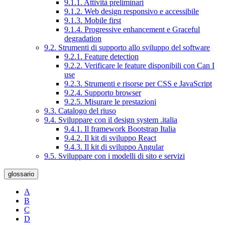
9.1.1. Attività preliminari
9.1.2. Web design responsivo e accessibile
9.1.3. Mobile first
9.1.4. Progressive enhancement e Graceful
degradation
9.2. Strumenti di supporto allo sviluppo del software
9.2.1. Feature detection
9.2.2. Verificare le feature disponibili con Can I
use
9.2.3. Strumenti e risorse per CSS e JavaScript
9.2.4. Supporto browser
9.2.5. Misurare le prestazioni
9.3. Catalogo del riuso
9.4. Sviluppare con il design system .italia
9.4.1. Il framework Bootstrap Italia
9.4.2. Il kit di sviluppo React
9.4.3. Il kit di sviluppo Angular
9.5. Sviluppare con i modelli di sito e servizi
glossario
A
B
C
D