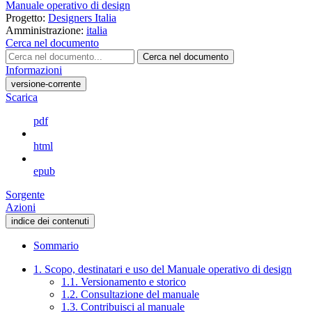
Manuale operativo di design
Progetto:
Designers Italia
Amministrazione:
italia
Cerca nel documento
Cerca nel documento
Informazioni
versione-corrente
Scarica
pdf
html
epub
Sorgente
Azioni
indice dei contenuti
Sommario
1. Scopo, destinatari e uso del Manuale operativo di design
1.1. Versionamento e storico
1.2. Consultazione del manuale
1.3. Contribuisci al manuale