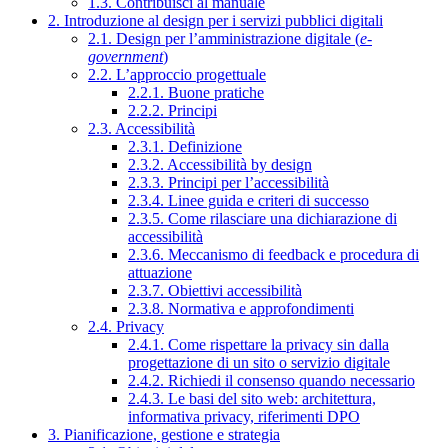
1.3. Contribuisci al manuale
2. Introduzione al design per i servizi pubblici digitali
2.1. Design per l’amministrazione digitale (
e-
government
)
2.2. L’approccio progettuale
2.2.1. Buone pratiche
2.2.2. Principi
2.3. Accessibilità
2.3.1. Definizione
2.3.2. Accessibilità by design
2.3.3. Principi per l’accessibilità
2.3.4. Linee guida e criteri di successo
2.3.5. Come rilasciare una dichiarazione di
accessibilità
2.3.6. Meccanismo di feedback e procedura di
attuazione
2.3.7. Obiettivi accessibilità
2.3.8. Normativa e approfondimenti
2.4. Privacy
2.4.1. Come rispettare la privacy sin dalla
progettazione di un sito o servizio digitale
2.4.2. Richiedi il consenso quando necessario
2.4.3. Le basi del sito web: architettura,
informativa privacy, riferimenti DPO
3. Pianificazione, gestione e strategia