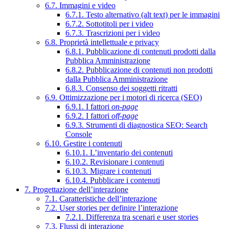
6.7. Immagini e video
6.7.1. Testo alternativo (alt text) per le immagini
6.7.2. Sottotitoli per i video
6.7.3. Trascrizioni per i video
6.8. Proprietà intellettuale e privacy
6.8.1. Pubblicazione di contenuti prodotti dalla
Pubblica Amministrazione
6.8.2. Pubblicazione di contenuti non prodotti
dalla Pubblica Amministrazione
6.8.3. Consenso dei soggetti ritratti
6.9. Ottimizzazione per i motori di ricerca (SEO)
6.9.1. I fattori
on-page
6.9.2. I fattori
off-page
6.9.3. Strumenti di diagnostica SEO: Search
Console
6.10. Gestire i contenuti
6.10.1. L’inventario dei contenuti
6.10.2. Revisionare i contenuti
6.10.3. Migrare i contenuti
6.10.4. Pubblicare i contenuti
7. Progettazione dell’interazione
7.1. Caratteristiche dell’interazione
7.2. User stories per definire l’interazione
7.2.1. Differenza tra scenari e user stories
7.3. Flussi di interazione