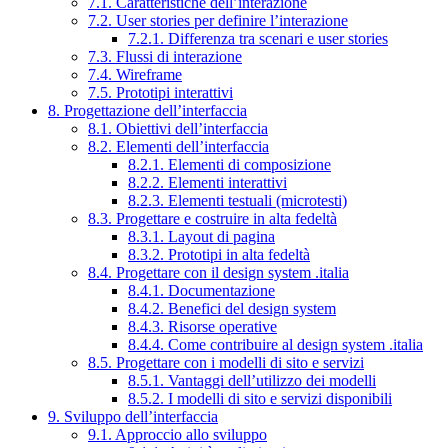
7.1. Caratteristiche dell’interazione
7.2. User stories per definire l’interazione
7.2.1. Differenza tra scenari e user stories
7.3. Flussi di interazione
7.4. Wireframe
7.5. Prototipi interattivi
8. Progettazione dell’interfaccia
8.1. Obiettivi dell’interfaccia
8.2. Elementi dell’interfaccia
8.2.1. Elementi di composizione
8.2.2. Elementi interattivi
8.2.3. Elementi testuali (microtesti)
8.3. Progettare e costruire in alta fedeltà
8.3.1. Layout di pagina
8.3.2. Prototipi in alta fedeltà
8.4. Progettare con il design system .italia
8.4.1. Documentazione
8.4.2. Benefici del design system
8.4.3. Risorse operative
8.4.4. Come contribuire al design system .italia
8.5. Progettare con i modelli di sito e servizi
8.5.1. Vantaggi dell’utilizzo dei modelli
8.5.2. I modelli di sito e servizi disponibili
9. Sviluppo dell’interfaccia
9.1. Approccio allo sviluppo