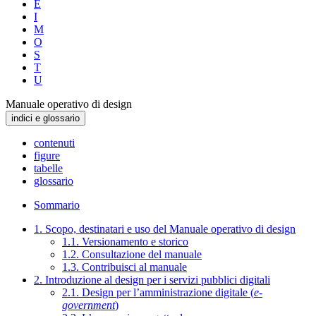
E
I
M
O
S
T
U
Manuale operativo di design
indici e glossario
contenuti
figure
tabelle
glossario
Sommario
1. Scopo, destinatari e uso del Manuale operativo di design
1.1. Versionamento e storico
1.2. Consultazione del manuale
1.3. Contribuisci al manuale
2. Introduzione al design per i servizi pubblici digitali
2.1. Design per l’amministrazione digitale (
e-
government
)