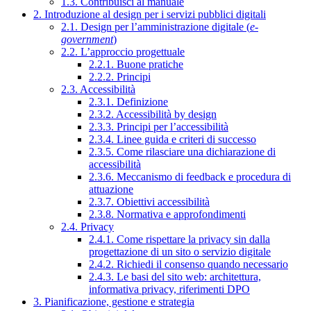
1.3. Contribuisci al manuale
2. Introduzione al design per i servizi pubblici digitali
2.1. Design per l’amministrazione digitale (
e-
government
)
2.2. L’approccio progettuale
2.2.1. Buone pratiche
2.2.2. Principi
2.3. Accessibilità
2.3.1. Definizione
2.3.2. Accessibilità by design
2.3.3. Principi per l’accessibilità
2.3.4. Linee guida e criteri di successo
2.3.5. Come rilasciare una dichiarazione di
accessibilità
2.3.6. Meccanismo di feedback e procedura di
attuazione
2.3.7. Obiettivi accessibilità
2.3.8. Normativa e approfondimenti
2.4. Privacy
2.4.1. Come rispettare la privacy sin dalla
progettazione di un sito o servizio digitale
2.4.2. Richiedi il consenso quando necessario
2.4.3. Le basi del sito web: architettura,
informativa privacy, riferimenti DPO
3. Pianificazione, gestione e strategia