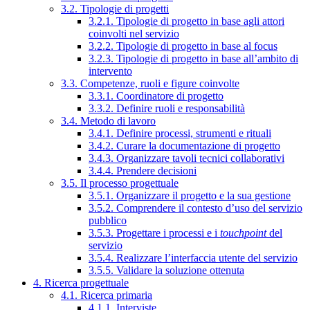
3.2. Tipologie di progetti
3.2.1. Tipologie di progetto in base agli attori
coinvolti nel servizio
3.2.2. Tipologie di progetto in base al focus
3.2.3. Tipologie di progetto in base all’ambito di
intervento
3.3. Competenze, ruoli e figure coinvolte
3.3.1. Coordinatore di progetto
3.3.2. Definire ruoli e responsabilità
3.4. Metodo di lavoro
3.4.1. Definire processi, strumenti e rituali
3.4.2. Curare la documentazione di progetto
3.4.3. Organizzare tavoli tecnici collaborativi
3.4.4. Prendere decisioni
3.5. Il processo progettuale
3.5.1. Organizzare il progetto e la sua gestione
3.5.2. Comprendere il contesto d’uso del servizio
pubblico
3.5.3. Progettare i processi e i
touchpoint
del
servizio
3.5.4. Realizzare l’interfaccia utente del servizio
3.5.5. Validare la soluzione ottenuta
4. Ricerca progettuale
4.1. Ricerca primaria
4.1.1. Interviste