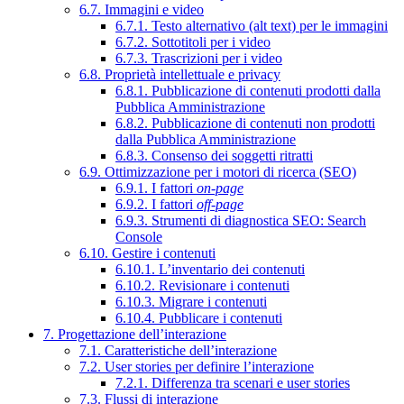
6.7. Immagini e video
6.7.1. Testo alternativo (alt text) per le immagini
6.7.2. Sottotitoli per i video
6.7.3. Trascrizioni per i video
6.8. Proprietà intellettuale e privacy
6.8.1. Pubblicazione di contenuti prodotti dalla
Pubblica Amministrazione
6.8.2. Pubblicazione di contenuti non prodotti
dalla Pubblica Amministrazione
6.8.3. Consenso dei soggetti ritratti
6.9. Ottimizzazione per i motori di ricerca (SEO)
6.9.1. I fattori
on-page
6.9.2. I fattori
off-page
6.9.3. Strumenti di diagnostica SEO: Search
Console
6.10. Gestire i contenuti
6.10.1. L’inventario dei contenuti
6.10.2. Revisionare i contenuti
6.10.3. Migrare i contenuti
6.10.4. Pubblicare i contenuti
7. Progettazione dell’interazione
7.1. Caratteristiche dell’interazione
7.2. User stories per definire l’interazione
7.2.1. Differenza tra scenari e user stories
7.3. Flussi di interazione