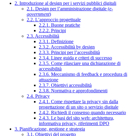
2. Introduzione al design per i servizi pubblici digitali
2.1. Design per l’amministrazione digitale (
e-
government
)
2.2. L’approccio progettuale
2.2.1. Buone pratiche
2.2.2. Principi
2.3. Accessibilità
2.3.1. Definizione
2.3.2. Accessibilità by design
2.3.3. Principi per l’accessibilità
2.3.4. Linee guida e criteri di successo
2.3.5. Come rilasciare una dichiarazione di
accessibilità
2.3.6. Meccanismo di feedback e procedura di
attuazione
2.3.7. Obiettivi accessibilità
2.3.8. Normativa e approfondimenti
2.4. Privacy
2.4.1. Come rispettare la privacy sin dalla
progettazione di un sito o servizio digitale
2.4.2. Richiedi il consenso quando necessario
2.4.3. Le basi del sito web: architettura,
informativa privacy, riferimenti DPO
3. Pianificazione, gestione e strategia
3.1. Obiettivi del progetto