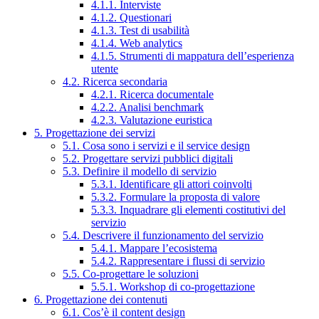
4.1.1. Interviste
4.1.2. Questionari
4.1.3. Test di usabilità
4.1.4. Web analytics
4.1.5. Strumenti di mappatura dell’esperienza
utente
4.2. Ricerca secondaria
4.2.1. Ricerca documentale
4.2.2. Analisi benchmark
4.2.3. Valutazione euristica
5. Progettazione dei servizi
5.1. Cosa sono i servizi e il service design
5.2. Progettare servizi pubblici digitali
5.3. Definire il modello di servizio
5.3.1. Identificare gli attori coinvolti
5.3.2. Formulare la proposta di valore
5.3.3. Inquadrare gli elementi costitutivi del
servizio
5.4. Descrivere il funzionamento del servizio
5.4.1. Mappare l’ecosistema
5.4.2. Rappresentare i flussi di servizio
5.5. Co-progettare le soluzioni
5.5.1. Workshop di co-progettazione
6. Progettazione dei contenuti
6.1. Cos’è il content design