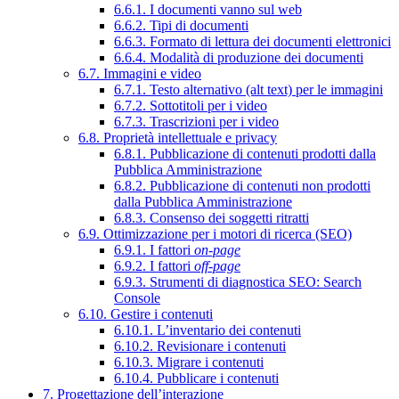
6.6.1. I documenti vanno sul web
6.6.2. Tipi di documenti
6.6.3. Formato di lettura dei documenti elettronici
6.6.4. Modalità di produzione dei documenti
6.7. Immagini e video
6.7.1. Testo alternativo (alt text) per le immagini
6.7.2. Sottotitoli per i video
6.7.3. Trascrizioni per i video
6.8. Proprietà intellettuale e privacy
6.8.1. Pubblicazione di contenuti prodotti dalla
Pubblica Amministrazione
6.8.2. Pubblicazione di contenuti non prodotti
dalla Pubblica Amministrazione
6.8.3. Consenso dei soggetti ritratti
6.9. Ottimizzazione per i motori di ricerca (SEO)
6.9.1. I fattori
on-page
6.9.2. I fattori
off-page
6.9.3. Strumenti di diagnostica SEO: Search
Console
6.10. Gestire i contenuti
6.10.1. L’inventario dei contenuti
6.10.2. Revisionare i contenuti
6.10.3. Migrare i contenuti
6.10.4. Pubblicare i contenuti
7. Progettazione dell’interazione