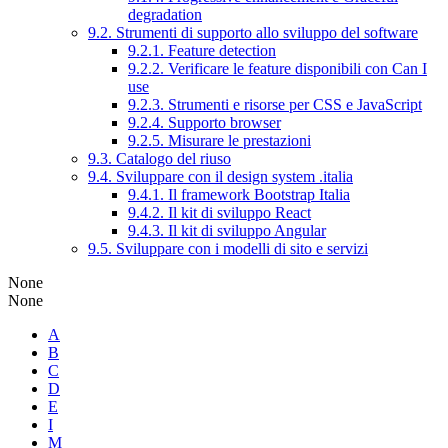
degradation
9.2. Strumenti di supporto allo sviluppo del software
9.2.1. Feature detection
9.2.2. Verificare le feature disponibili con Can I
use
9.2.3. Strumenti e risorse per CSS e JavaScript
9.2.4. Supporto browser
9.2.5. Misurare le prestazioni
9.3. Catalogo del riuso
9.4. Sviluppare con il design system .italia
9.4.1. Il framework Bootstrap Italia
9.4.2. Il kit di sviluppo React
9.4.3. Il kit di sviluppo Angular
9.5. Sviluppare con i modelli di sito e servizi
None
None
A
B
C
D
E
I
M