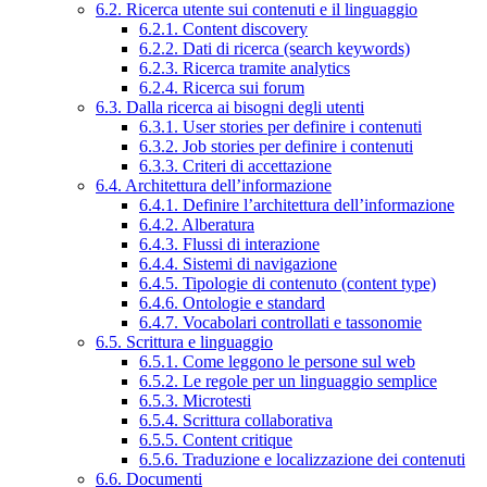
6.2. Ricerca utente sui contenuti e il linguaggio
6.2.1. Content discovery
6.2.2. Dati di ricerca (search keywords)
6.2.3. Ricerca tramite analytics
6.2.4. Ricerca sui forum
6.3. Dalla ricerca ai bisogni degli utenti
6.3.1. User stories per definire i contenuti
6.3.2. Job stories per definire i contenuti
6.3.3. Criteri di accettazione
6.4. Architettura dell’informazione
6.4.1. Definire l’architettura dell’informazione
6.4.2. Alberatura
6.4.3. Flussi di interazione
6.4.4. Sistemi di navigazione
6.4.5. Tipologie di contenuto (content type)
6.4.6. Ontologie e standard
6.4.7. Vocabolari controllati e tassonomie
6.5. Scrittura e linguaggio
6.5.1. Come leggono le persone sul web
6.5.2. Le regole per un linguaggio semplice
6.5.3. Microtesti
6.5.4. Scrittura collaborativa
6.5.5. Content critique
6.5.6. Traduzione e localizzazione dei contenuti
6.6. Documenti