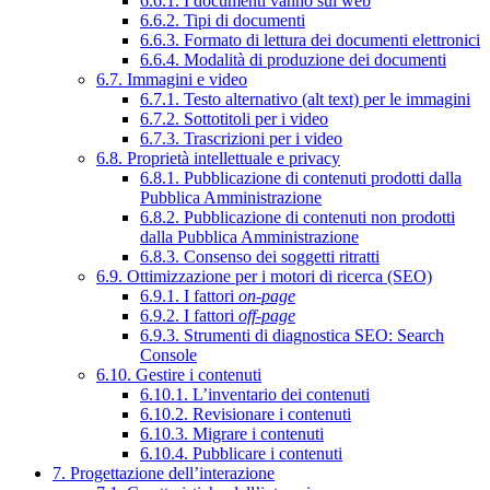
6.6.1. I documenti vanno sul web
6.6.2. Tipi di documenti
6.6.3. Formato di lettura dei documenti elettronici
6.6.4. Modalità di produzione dei documenti
6.7. Immagini e video
6.7.1. Testo alternativo (alt text) per le immagini
6.7.2. Sottotitoli per i video
6.7.3. Trascrizioni per i video
6.8. Proprietà intellettuale e privacy
6.8.1. Pubblicazione di contenuti prodotti dalla
Pubblica Amministrazione
6.8.2. Pubblicazione di contenuti non prodotti
dalla Pubblica Amministrazione
6.8.3. Consenso dei soggetti ritratti
6.9. Ottimizzazione per i motori di ricerca (SEO)
6.9.1. I fattori
on-page
6.9.2. I fattori
off-page
6.9.3. Strumenti di diagnostica SEO: Search
Console
6.10. Gestire i contenuti
6.10.1. L’inventario dei contenuti
6.10.2. Revisionare i contenuti
6.10.3. Migrare i contenuti
6.10.4. Pubblicare i contenuti
7. Progettazione dell’interazione