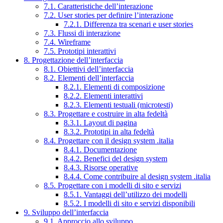
7.1. Caratteristiche dell’interazione
7.2. User stories per definire l’interazione
7.2.1. Differenza tra scenari e user stories
7.3. Flussi di interazione
7.4. Wireframe
7.5. Prototipi interattivi
8. Progettazione dell’interfaccia
8.1. Obiettivi dell’interfaccia
8.2. Elementi dell’interfaccia
8.2.1. Elementi di composizione
8.2.2. Elementi interattivi
8.2.3. Elementi testuali (microtesti)
8.3. Progettare e costruire in alta fedeltà
8.3.1. Layout di pagina
8.3.2. Prototipi in alta fedeltà
8.4. Progettare con il design system .italia
8.4.1. Documentazione
8.4.2. Benefici del design system
8.4.3. Risorse operative
8.4.4. Come contribuire al design system .italia
8.5. Progettare con i modelli di sito e servizi
8.5.1. Vantaggi dell’utilizzo dei modelli
8.5.2. I modelli di sito e servizi disponibili
9. Sviluppo dell’interfaccia
9.1. Approccio allo sviluppo