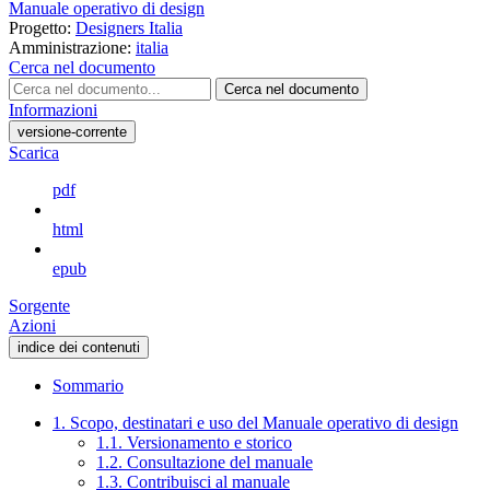
Manuale operativo di design
Progetto:
Designers Italia
Amministrazione:
italia
Cerca nel documento
Cerca nel documento
Informazioni
versione-corrente
Scarica
pdf
html
epub
Sorgente
Azioni
indice dei contenuti
Sommario
1. Scopo, destinatari e uso del Manuale operativo di design
1.1. Versionamento e storico
1.2. Consultazione del manuale
1.3. Contribuisci al manuale