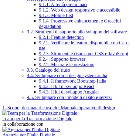
9.1.1. Attività preliminari
9.1.2. Web design responsivo e accessibile
9.1.3. Mobile first
9.1.4. Progressive enhancement e Graceful
degradation
9.2. Strumenti di supporto allo sviluppo del software
9.2.1. Feature detection
9.2.2. Verificare le feature disponibili con Can I
use
9.2.3. Strumenti e risorse per CSS e JavaScript
9.2.4. Supporto browser
9.2.5. Misurare le prestazioni
9.3. Catalogo del riuso
9.4. Sviluppare con il design system .italia
9.4.1. Il framework Bootstrap Italia
9.4.2. Il kit di sviluppo React
9.4.3. Il kit di sviluppo Angular
9.5. Sviluppare con i modelli di sito e servizi
1. Scopo, destinatari e uso del Manuale operativo di design
Team per la Trasformazione Digitale
in collaborazione con
Agenzia per l'Italia Digitale