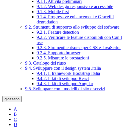
9.1.1. Attività preliminari
9.1.2. Web design responsivo e accessibile
9.1.3. Mobile first
9.1.4. Progressive enhancement e Graceful
degradation
9.2. Strumenti di supporto allo sviluppo del software
9.2.1. Feature detection
9.2.2. Verificare le feature disponibili con Can I
use
9.2.3. Strumenti e risorse per CSS e JavaScript
9.2.4. Supporto browser
9.2.5. Misurare le prestazioni
9.3. Catalogo del riuso
9.4. Sviluppare con il design system .italia
9.4.1. Il framework Bootstrap Italia
9.4.2. Il kit di sviluppo React
9.4.3. Il kit di sviluppo Angular
9.5. Sviluppare con i modelli di sito e servizi
glossario
A
B
C
D