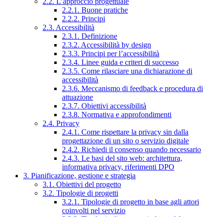
2.2. L’approccio progettuale
2.2.1. Buone pratiche
2.2.2. Principi
2.3. Accessibilità
2.3.1. Definizione
2.3.2. Accessibilità by design
2.3.3. Principi per l’accessibilità
2.3.4. Linee guida e criteri di successo
2.3.5. Come rilasciare una dichiarazione di
accessibilità
2.3.6. Meccanismo di feedback e procedura di
attuazione
2.3.7. Obiettivi accessibilità
2.3.8. Normativa e approfondimenti
2.4. Privacy
2.4.1. Come rispettare la privacy sin dalla
progettazione di un sito o servizio digitale
2.4.2. Richiedi il consenso quando necessario
2.4.3. Le basi del sito web: architettura,
informativa privacy, riferimenti DPO
3. Pianificazione, gestione e strategia
3.1. Obiettivi del progetto
3.2. Tipologie di progetti
3.2.1. Tipologie di progetto in base agli attori
coinvolti nel servizio