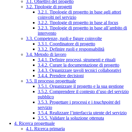
3.1. Obiettivi del progetto
3.2. Tipologie di progetti
3.2.1. Tipologie di progetto in base agli attori
coinvolti nel servizio
3.2.2. Tipologie di progetto in base al focus
3.2.3. Tipologie di progetto in base all’ambito di
intervento
3.3. Competenze, ruoli e figure coinvolte
3.3.1. Coordinatore di progetto
3.3.2. Definire ruoli e responsabilità
3.4. Metodo di lavoro
3.4.1. Definire processi, strumenti e rituali
3.4.2. Curare la documentazione di progetto
3.4.3. Organizzare tavoli tecnici collaborativi
3.4.4. Prendere decisioni
3.5. Il processo progettuale
3.5.1. Organizzare il progetto e la sua gestione
3.5.2. Comprendere il contesto d’uso del servizio
pubblico
3.5.3. Progettare i processi e i
touchpoint
del
servizio
3.5.4. Realizzare l’interfaccia utente del servizio
3.5.5. Validare la soluzione ottenuta
4. Ricerca progettuale
4.1. Ricerca primaria