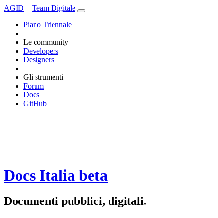
AGID
+
Team Digitale
Piano Triennale
Le community
Developers
Designers
Gli strumenti
Forum
Docs
GitHub
Docs Italia
beta
Documenti pubblici, digitali.