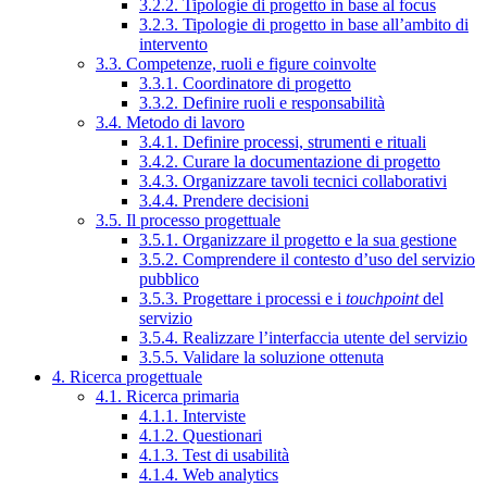
3.2.2. Tipologie di progetto in base al focus
3.2.3. Tipologie di progetto in base all’ambito di
intervento
3.3. Competenze, ruoli e figure coinvolte
3.3.1. Coordinatore di progetto
3.3.2. Definire ruoli e responsabilità
3.4. Metodo di lavoro
3.4.1. Definire processi, strumenti e rituali
3.4.2. Curare la documentazione di progetto
3.4.3. Organizzare tavoli tecnici collaborativi
3.4.4. Prendere decisioni
3.5. Il processo progettuale
3.5.1. Organizzare il progetto e la sua gestione
3.5.2. Comprendere il contesto d’uso del servizio
pubblico
3.5.3. Progettare i processi e i
touchpoint
del
servizio
3.5.4. Realizzare l’interfaccia utente del servizio
3.5.5. Validare la soluzione ottenuta
4. Ricerca progettuale
4.1. Ricerca primaria
4.1.1. Interviste
4.1.2. Questionari
4.1.3. Test di usabilità
4.1.4. Web analytics