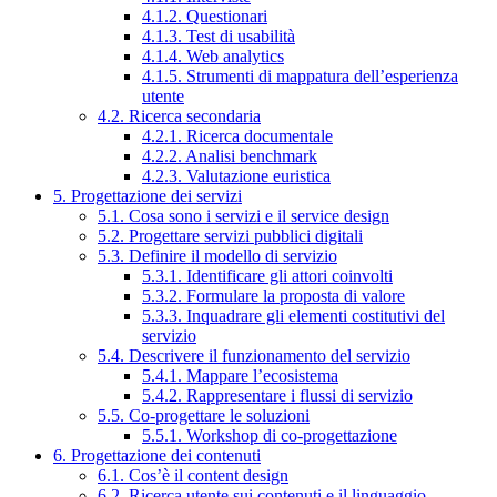
4.1.2. Questionari
4.1.3. Test di usabilità
4.1.4. Web analytics
4.1.5. Strumenti di mappatura dell’esperienza
utente
4.2. Ricerca secondaria
4.2.1. Ricerca documentale
4.2.2. Analisi benchmark
4.2.3. Valutazione euristica
5. Progettazione dei servizi
5.1. Cosa sono i servizi e il service design
5.2. Progettare servizi pubblici digitali
5.3. Definire il modello di servizio
5.3.1. Identificare gli attori coinvolti
5.3.2. Formulare la proposta di valore
5.3.3. Inquadrare gli elementi costitutivi del
servizio
5.4. Descrivere il funzionamento del servizio
5.4.1. Mappare l’ecosistema
5.4.2. Rappresentare i flussi di servizio
5.5. Co-progettare le soluzioni
5.5.1. Workshop di co-progettazione
6. Progettazione dei contenuti
6.1. Cos’è il content design
6.2. Ricerca utente sui contenuti e il linguaggio