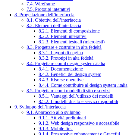
7.4. Wireframe
7.5. Prototipi interattivi
8. Progettazione dell’interfaccia
8.1. Obiettivi dell’interfaccia
8.2. Elementi dell’interfaccia
8.2.1. Elementi di composizione
8.2.2. Elementi interattivi
8.2.3. Elementi testuali (microtesti)
8.3. Progettare e costruire in alta fedeltà
8.3.1. Layout di pagina
8.3.2. Prototipi in alta fedeltà
8.4. Progettare con il design system .italia
8.4.1. Documentazione
8.4.2. Benefici del design system
8.4.3. Risorse operative
8.4.4. Come contribuire al design system .italia
8.5. Progettare con i modelli di sito e servizi
8.5.1. Vantaggi dell’utilizzo dei modelli
8.5.2. I modelli di sito e servizi disponibili
9. Sviluppo dell’interfaccia
9.1. Approccio allo sviluppo
9.1.1. Attività preliminari
9.1.2. Web design responsivo e accessibile
9.1.3. Mobile first
9.1.4. Progressive enhancement e Graceful