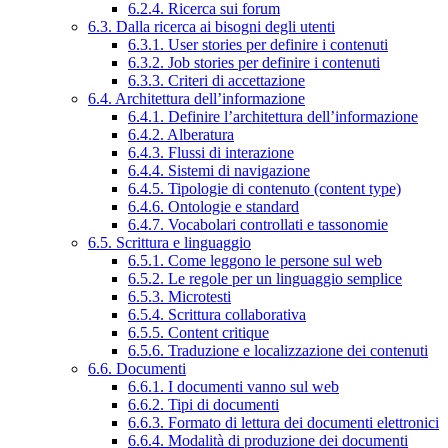
6.2.4. Ricerca sui forum
6.3. Dalla ricerca ai bisogni degli utenti
6.3.1. User stories per definire i contenuti
6.3.2. Job stories per definire i contenuti
6.3.3. Criteri di accettazione
6.4. Architettura dell’informazione
6.4.1. Definire l’architettura dell’informazione
6.4.2. Alberatura
6.4.3. Flussi di interazione
6.4.4. Sistemi di navigazione
6.4.5. Tipologie di contenuto (content type)
6.4.6. Ontologie e standard
6.4.7. Vocabolari controllati e tassonomie
6.5. Scrittura e linguaggio
6.5.1. Come leggono le persone sul web
6.5.2. Le regole per un linguaggio semplice
6.5.3. Microtesti
6.5.4. Scrittura collaborativa
6.5.5. Content critique
6.5.6. Traduzione e localizzazione dei contenuti
6.6. Documenti
6.6.1. I documenti vanno sul web
6.6.2. Tipi di documenti
6.6.3. Formato di lettura dei documenti elettronici
6.6.4. Modalità di produzione dei documenti