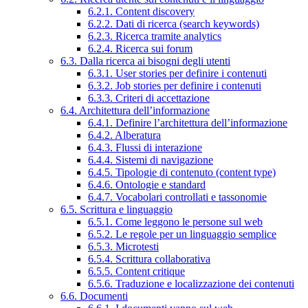
6.2.1. Content discovery
6.2.2. Dati di ricerca (search keywords)
6.2.3. Ricerca tramite analytics
6.2.4. Ricerca sui forum
6.3. Dalla ricerca ai bisogni degli utenti
6.3.1. User stories per definire i contenuti
6.3.2. Job stories per definire i contenuti
6.3.3. Criteri di accettazione
6.4. Architettura dell’informazione
6.4.1. Definire l’architettura dell’informazione
6.4.2. Alberatura
6.4.3. Flussi di interazione
6.4.4. Sistemi di navigazione
6.4.5. Tipologie di contenuto (content type)
6.4.6. Ontologie e standard
6.4.7. Vocabolari controllati e tassonomie
6.5. Scrittura e linguaggio
6.5.1. Come leggono le persone sul web
6.5.2. Le regole per un linguaggio semplice
6.5.3. Microtesti
6.5.4. Scrittura collaborativa
6.5.5. Content critique
6.5.6. Traduzione e localizzazione dei contenuti
6.6. Documenti