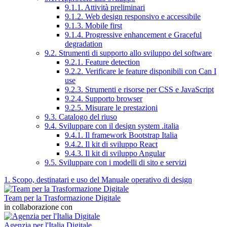
9.1.1. Attività preliminari
9.1.2. Web design responsivo e accessibile
9.1.3. Mobile first
9.1.4. Progressive enhancement e Graceful
degradation
9.2. Strumenti di supporto allo sviluppo del software
9.2.1. Feature detection
9.2.2. Verificare le feature disponibili con Can I
use
9.2.3. Strumenti e risorse per CSS e JavaScript
9.2.4. Supporto browser
9.2.5. Misurare le prestazioni
9.3. Catalogo del riuso
9.4. Sviluppare con il design system .italia
9.4.1. Il framework Bootstrap Italia
9.4.2. Il kit di sviluppo React
9.4.3. Il kit di sviluppo Angular
9.5. Sviluppare con i modelli di sito e servizi
1. Scopo, destinatari e uso del Manuale operativo di design
Team per la Trasformazione Digitale
in collaborazione con
Agenzia per l'Italia Digitale