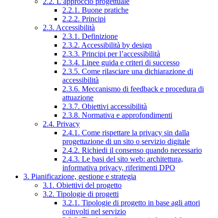
2.2. L’approccio progettuale
2.2.1. Buone pratiche
2.2.2. Principi
2.3. Accessibilità
2.3.1. Definizione
2.3.2. Accessibilità by design
2.3.3. Principi per l’accessibilità
2.3.4. Linee guida e criteri di successo
2.3.5. Come rilasciare una dichiarazione di
accessibilità
2.3.6. Meccanismo di feedback e procedura di
attuazione
2.3.7. Obiettivi accessibilità
2.3.8. Normativa e approfondimenti
2.4. Privacy
2.4.1. Come rispettare la privacy sin dalla
progettazione di un sito o servizio digitale
2.4.2. Richiedi il consenso quando necessario
2.4.3. Le basi del sito web: architettura,
informativa privacy, riferimenti DPO
3. Pianificazione, gestione e strategia
3.1. Obiettivi del progetto
3.2. Tipologie di progetti
3.2.1. Tipologie di progetto in base agli attori
coinvolti nel servizio