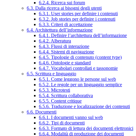
6.2.4. Ricerca sui forum
6.3. Dalla ricerca ai bisogni degli utenti
6.3.1. User stories per definire i contenuti
6.3.2. Job stories per definire i contenuti
6.3.3. Criteri di accettazione
6.4. Architettura dell’informazione
6.4.1. Definire l’architettura dell’informazione
6.4.2. Alberatura
6.4.3. Flussi di interazione
6.4.4. Sistemi di navigazione
6.4.5. Tipologie di contenuto (content type)
6.4.6. Ontologie e standard
6.4.7. Vocabolari controllati e tassonomie
6.5. Scrittura e linguaggio
6.5.1. Come leggono le persone sul web
6.5.2. Le regole per un linguaggio semplice
6.5.3. Microtesti
6.5.4. Scrittura collaborativa
6.5.5. Content critique
6.5.6. Traduzione e localizzazione dei contenuti
6.6. Documenti
6.6.1. I documenti vanno sul web
6.6.2. Tipi di documenti
6.6.3. Formato di lettura dei documenti elettronici
6.6.4. Modalità di produzione dei documenti