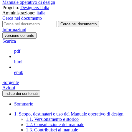
Manuale operativo di design
Progetto:
Designers Italia
Amministrazione:
italia
Cerca nel documento
Cerca nel documento
Informazioni
versione-corrente
Scarica
pdf
html
epub
Sorgente
Azioni
indice dei contenuti
Sommario
1. Scopo, destinatari e uso del Manuale operativo di design
1.1. Versionamento e storico
1.2. Consultazione del manuale
1.3. Contribuisci al manuale