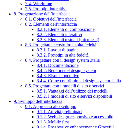
7.4. Wireframe
7.5. Prototipi interattivi
8. Progettazione dell’interfaccia
8.1. Obiettivi dell’interfaccia
8.2. Elementi dell’interfaccia
8.2.1. Elementi di composizione
8.2.2. Elementi interattivi
8.2.3. Elementi testuali (microtesti)
8.3. Progettare e costruire in alta fedeltà
8.3.1. Layout di pagina
8.3.2. Prototipi in alta fedeltà
8.4. Progettare con il design system .italia
8.4.1. Documentazione
8.4.2. Benefici del design system
8.4.3. Risorse operative
8.4.4. Come contribuire al design system .italia
8.5. Progettare con i modelli di sito e servizi
8.5.1. Vantaggi dell’utilizzo dei modelli
8.5.2. I modelli di sito e servizi disponibili
9. Sviluppo dell’interfaccia
9.1. Approccio allo sviluppo
9.1.1. Attività preliminari
9.1.2. Web design responsivo e accessibile
9.1.3. Mobile first
9.1.4. Progressive enhancement e Graceful