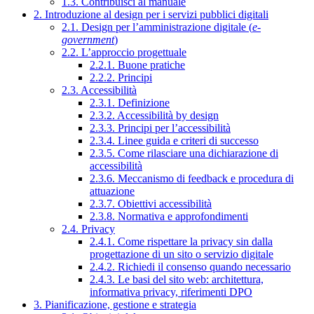
1.3. Contribuisci al manuale
2. Introduzione al design per i servizi pubblici digitali
2.1. Design per l’amministrazione digitale (
e-
government
)
2.2. L’approccio progettuale
2.2.1. Buone pratiche
2.2.2. Principi
2.3. Accessibilità
2.3.1. Definizione
2.3.2. Accessibilità by design
2.3.3. Principi per l’accessibilità
2.3.4. Linee guida e criteri di successo
2.3.5. Come rilasciare una dichiarazione di
accessibilità
2.3.6. Meccanismo di feedback e procedura di
attuazione
2.3.7. Obiettivi accessibilità
2.3.8. Normativa e approfondimenti
2.4. Privacy
2.4.1. Come rispettare la privacy sin dalla
progettazione di un sito o servizio digitale
2.4.2. Richiedi il consenso quando necessario
2.4.3. Le basi del sito web: architettura,
informativa privacy, riferimenti DPO
3. Pianificazione, gestione e strategia