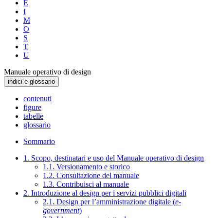
E
I
M
O
S
T
U
Manuale operativo di design
indici e glossario
contenuti
figure
tabelle
glossario
Sommario
1. Scopo, destinatari e uso del Manuale operativo di design
1.1. Versionamento e storico
1.2. Consultazione del manuale
1.3. Contribuisci al manuale
2. Introduzione al design per i servizi pubblici digitali
2.1. Design per l’amministrazione digitale (
e-
government
)