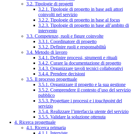
3.2. Tipologie di progetti
3.2.1. Tipologie di progetto in base agli attori
coinvolti nel servizio
3.2.2. Tipologie di progetto in base al focus
3.2.3. Tipologie di progetto in base all’ambito di
intervento
3.3. Competenze, ruoli e figure coinvolte
3.3.1. Coordinatore di progetto
3.3.2. Definire ruoli e responsabilità
3.4. Metodo di lavoro
3.4.1. Definire processi, strumenti e rituali
3.4.2. Curare la documentazione di progetto
3.4.3. Organizzare tavoli tecnici collaborativi
3.4.4. Prendere decisioni
3.5. Il processo progettuale
3.5.1. Organizzare il progetto e la sua gestione
3.5.2. Comprendere il contesto d’uso del servizio
pubblico
3.5.3. Progettare i processi e i
touchpoint
del
servizio
3.5.4. Realizzare l’interfaccia utente del servizio
3.5.5. Validare la soluzione ottenuta
4. Ricerca progettuale
4.1. Ricerca primaria
4.1.1. Interviste