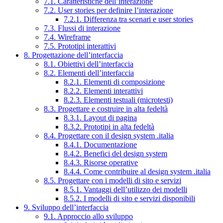
7.1. Caratteristiche dell’interazione
7.2. User stories per definire l’interazione
7.2.1. Differenza tra scenari e user stories
7.3. Flussi di interazione
7.4. Wireframe
7.5. Prototipi interattivi
8. Progettazione dell’interfaccia
8.1. Obiettivi dell’interfaccia
8.2. Elementi dell’interfaccia
8.2.1. Elementi di composizione
8.2.2. Elementi interattivi
8.2.3. Elementi testuali (microtesti)
8.3. Progettare e costruire in alta fedeltà
8.3.1. Layout di pagina
8.3.2. Prototipi in alta fedeltà
8.4. Progettare con il design system .italia
8.4.1. Documentazione
8.4.2. Benefici del design system
8.4.3. Risorse operative
8.4.4. Come contribuire al design system .italia
8.5. Progettare con i modelli di sito e servizi
8.5.1. Vantaggi dell’utilizzo dei modelli
8.5.2. I modelli di sito e servizi disponibili
9. Sviluppo dell’interfaccia
9.1. Approccio allo sviluppo