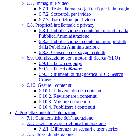
6.7. Immagini e video
6.7.1. Testo alternativo (alt text) per le immagini
6.7.2. Sottotitoli per i video
6.7.3. Trascrizioni per i video
6.8. Proprietà intellettuale e privacy
6.8.1. Pubblicazione di contenuti prodotti dalla
Pubblica Amministrazione
6.8.2. Pubblicazione di contenuti non prodotti
dalla Pubblica Amministrazione
6.8.3. Consenso dei soggetti ritratti
6.9. Ottimizzazione per i motori di ricerca (SEO)
6.9.1. I fattori
on-page
6.9.2. I fattori
off-page
6.9.3. Strumenti di diagnostica SEO: Search
Console
6.10. Gestire i contenuti
6.10.1. L’inventario dei contenuti
6.10.2. Revisionare i contenuti
6.10.3. Migrare i contenuti
6.10.4. Pubblicare i contenuti
7. Progettazione dell’interazione
7.1. Caratteristiche dell’interazione
7.2. User stories per definire l’interazione
7.2.1. Differenza tra scenari e user stories
7.3. Flussi di interazione