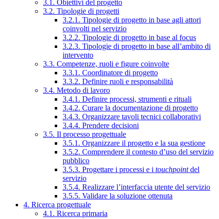
3.1. Obiettivi del progetto
3.2. Tipologie di progetti
3.2.1. Tipologie di progetto in base agli attori
coinvolti nel servizio
3.2.2. Tipologie di progetto in base al focus
3.2.3. Tipologie di progetto in base all’ambito di
intervento
3.3. Competenze, ruoli e figure coinvolte
3.3.1. Coordinatore di progetto
3.3.2. Definire ruoli e responsabilità
3.4. Metodo di lavoro
3.4.1. Definire processi, strumenti e rituali
3.4.2. Curare la documentazione di progetto
3.4.3. Organizzare tavoli tecnici collaborativi
3.4.4. Prendere decisioni
3.5. Il processo progettuale
3.5.1. Organizzare il progetto e la sua gestione
3.5.2. Comprendere il contesto d’uso del servizio
pubblico
3.5.3. Progettare i processi e i
touchpoint
del
servizio
3.5.4. Realizzare l’interfaccia utente del servizio
3.5.5. Validare la soluzione ottenuta
4. Ricerca progettuale
4.1. Ricerca primaria