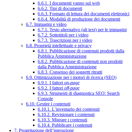
6.6.1. I documenti vanno sul web
6.6.2. Tipi di documenti
6.6.3. Formato di lettura dei documenti elettronici
6.6.4. Modalità di produzione dei documenti
6.7. Immagini e video
6.7.1. Testo alternativo (alt text) per le immagini
6.7.2. Sottotitoli per i video
6.7.3. Trascrizioni per i video
6.8. Proprietà intellettuale e privacy
6.8.1. Pubblicazione di contenuti prodotti dalla
Pubblica Amministrazione
6.8.2. Pubblicazione di contenuti non prodotti
dalla Pubblica Amministrazione
6.8.3. Consenso dei soggetti ritratti
6.9. Ottimizzazione per i motori di ricerca (SEO)
6.9.1. I fattori
on-page
6.9.2. I fattori
off-page
6.9.3. Strumenti di diagnostica SEO: Search
Console
6.10. Gestire i contenuti
6.10.1. L’inventario dei contenuti
6.10.2. Revisionare i contenuti
6.10.3. Migrare i contenuti
6.10.4. Pubblicare i contenuti
7. Progettazione dell’interazione