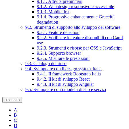
9.1.1. Attività preliminari
9.1.2. Web design responsivo e accessibile
9.1.3. Mobile first
9.1.4. Progressive enhancement e Graceful
degradation
9.2. Strumenti di supporto allo sviluppo del software
9.2.1. Feature detection
9.2.2. Verificare le feature disponibili con Can I
use
9.2.3. Strumenti e risorse per CSS e JavaScript
9.2.4. Supporto browser
9.2.5. Misurare le prestazioni
9.3. Catalogo del riuso
9.4. Sviluppare con il design system .italia
9.4.1. Il framework Bootstrap Italia
9.4.2. Il kit di sviluppo React
9.4.3. Il kit di sviluppo Angular
9.5. Sviluppare con i modelli di sito e servizi
glossario
A
B
C
D