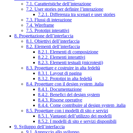
7.1. Caratteristiche dell’interazione
7.2. User stories per definire l’interazione
7.2.1. Differenza tra scenari e user stories
7.3. Flussi di interazione
7.4. Wireframe
7.5. Prototipi interattivi
8. Progettazione dell’interfaccia
8.1. Obiettivi dell’interfaccia
8.2. Elementi dell’interfaccia
8.2.1. Elementi di composizione
8.2.2. Elementi interattivi
8.2.3. Elementi testuali (microtesti)
8.3. Progettare e costruire in alta fedeltà
8.3.1. Layout di pagina
8.3.2. Prototipi in alta fedeltà
8.4. Progettare con il design system .italia
8.4.1. Documentazione
8.4.2. Benefici del design system
8.4.3. Risorse operative
8.4.4. Come contribuire al design system .italia
8.5. Progettare con i modelli di sito e servizi
8.5.1. Vantaggi dell’utilizzo dei modelli
8.5.2. I modelli di sito e servizi disponibili
9. Sviluppo dell’interfaccia
9.1. Approccio allo sviluppo