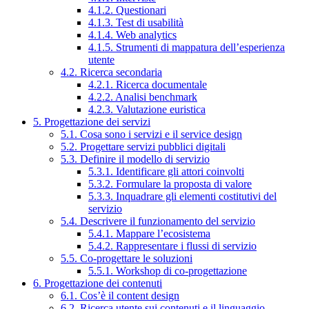
4.1.2. Questionari
4.1.3. Test di usabilità
4.1.4. Web analytics
4.1.5. Strumenti di mappatura dell’esperienza
utente
4.2. Ricerca secondaria
4.2.1. Ricerca documentale
4.2.2. Analisi benchmark
4.2.3. Valutazione euristica
5. Progettazione dei servizi
5.1. Cosa sono i servizi e il service design
5.2. Progettare servizi pubblici digitali
5.3. Definire il modello di servizio
5.3.1. Identificare gli attori coinvolti
5.3.2. Formulare la proposta di valore
5.3.3. Inquadrare gli elementi costitutivi del
servizio
5.4. Descrivere il funzionamento del servizio
5.4.1. Mappare l’ecosistema
5.4.2. Rappresentare i flussi di servizio
5.5. Co-progettare le soluzioni
5.5.1. Workshop di co-progettazione
6. Progettazione dei contenuti
6.1. Cos’è il content design
6.2. Ricerca utente sui contenuti e il linguaggio