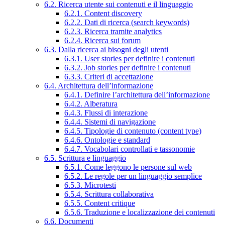
6.2. Ricerca utente sui contenuti e il linguaggio
6.2.1. Content discovery
6.2.2. Dati di ricerca (search keywords)
6.2.3. Ricerca tramite analytics
6.2.4. Ricerca sui forum
6.3. Dalla ricerca ai bisogni degli utenti
6.3.1. User stories per definire i contenuti
6.3.2. Job stories per definire i contenuti
6.3.3. Criteri di accettazione
6.4. Architettura dell’informazione
6.4.1. Definire l’architettura dell’informazione
6.4.2. Alberatura
6.4.3. Flussi di interazione
6.4.4. Sistemi di navigazione
6.4.5. Tipologie di contenuto (content type)
6.4.6. Ontologie e standard
6.4.7. Vocabolari controllati e tassonomie
6.5. Scrittura e linguaggio
6.5.1. Come leggono le persone sul web
6.5.2. Le regole per un linguaggio semplice
6.5.3. Microtesti
6.5.4. Scrittura collaborativa
6.5.5. Content critique
6.5.6. Traduzione e localizzazione dei contenuti
6.6. Documenti