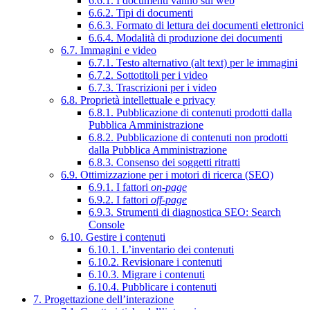
6.6.1. I documenti vanno sul web
6.6.2. Tipi di documenti
6.6.3. Formato di lettura dei documenti elettronici
6.6.4. Modalità di produzione dei documenti
6.7. Immagini e video
6.7.1. Testo alternativo (alt text) per le immagini
6.7.2. Sottotitoli per i video
6.7.3. Trascrizioni per i video
6.8. Proprietà intellettuale e privacy
6.8.1. Pubblicazione di contenuti prodotti dalla
Pubblica Amministrazione
6.8.2. Pubblicazione di contenuti non prodotti
dalla Pubblica Amministrazione
6.8.3. Consenso dei soggetti ritratti
6.9. Ottimizzazione per i motori di ricerca (SEO)
6.9.1. I fattori
on-page
6.9.2. I fattori
off-page
6.9.3. Strumenti di diagnostica SEO: Search
Console
6.10. Gestire i contenuti
6.10.1. L’inventario dei contenuti
6.10.2. Revisionare i contenuti
6.10.3. Migrare i contenuti
6.10.4. Pubblicare i contenuti
7. Progettazione dell’interazione