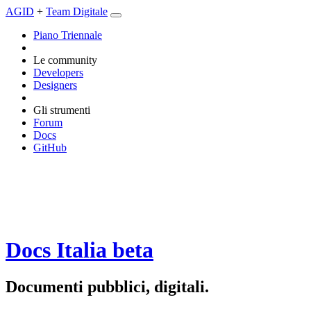
AGID
+
Team Digitale
Piano Triennale
Le community
Developers
Designers
Gli strumenti
Forum
Docs
GitHub
Docs Italia
beta
Documenti pubblici, digitali.