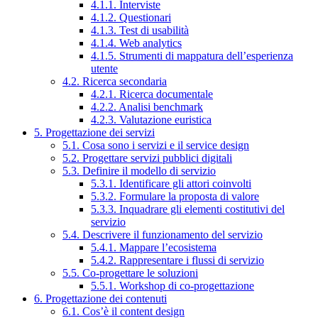
4.1.1. Interviste
4.1.2. Questionari
4.1.3. Test di usabilità
4.1.4. Web analytics
4.1.5. Strumenti di mappatura dell’esperienza
utente
4.2. Ricerca secondaria
4.2.1. Ricerca documentale
4.2.2. Analisi benchmark
4.2.3. Valutazione euristica
5. Progettazione dei servizi
5.1. Cosa sono i servizi e il service design
5.2. Progettare servizi pubblici digitali
5.3. Definire il modello di servizio
5.3.1. Identificare gli attori coinvolti
5.3.2. Formulare la proposta di valore
5.3.3. Inquadrare gli elementi costitutivi del
servizio
5.4. Descrivere il funzionamento del servizio
5.4.1. Mappare l’ecosistema
5.4.2. Rappresentare i flussi di servizio
5.5. Co-progettare le soluzioni
5.5.1. Workshop di co-progettazione
6. Progettazione dei contenuti
6.1. Cos’è il content design