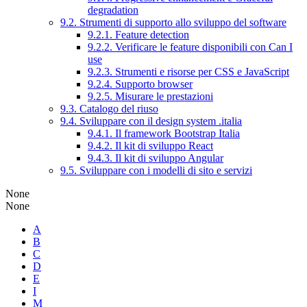
degradation
9.2. Strumenti di supporto allo sviluppo del software
9.2.1. Feature detection
9.2.2. Verificare le feature disponibili con Can I
use
9.2.3. Strumenti e risorse per CSS e JavaScript
9.2.4. Supporto browser
9.2.5. Misurare le prestazioni
9.3. Catalogo del riuso
9.4. Sviluppare con il design system .italia
9.4.1. Il framework Bootstrap Italia
9.4.2. Il kit di sviluppo React
9.4.3. Il kit di sviluppo Angular
9.5. Sviluppare con i modelli di sito e servizi
None
None
A
B
C
D
E
I
M