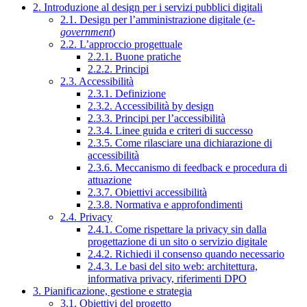
2. Introduzione al design per i servizi pubblici digitali
2.1. Design per l’amministrazione digitale (
e-
government
)
2.2. L’approccio progettuale
2.2.1. Buone pratiche
2.2.2. Principi
2.3. Accessibilità
2.3.1. Definizione
2.3.2. Accessibilità by design
2.3.3. Principi per l’accessibilità
2.3.4. Linee guida e criteri di successo
2.3.5. Come rilasciare una dichiarazione di
accessibilità
2.3.6. Meccanismo di feedback e procedura di
attuazione
2.3.7. Obiettivi accessibilità
2.3.8. Normativa e approfondimenti
2.4. Privacy
2.4.1. Come rispettare la privacy sin dalla
progettazione di un sito o servizio digitale
2.4.2. Richiedi il consenso quando necessario
2.4.3. Le basi del sito web: architettura,
informativa privacy, riferimenti DPO
3. Pianificazione, gestione e strategia
3.1. Obiettivi del progetto