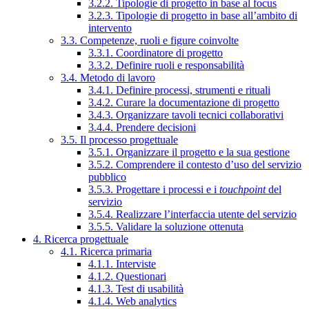
3.2.2. Tipologie di progetto in base al focus
3.2.3. Tipologie di progetto in base all’ambito di
intervento
3.3. Competenze, ruoli e figure coinvolte
3.3.1. Coordinatore di progetto
3.3.2. Definire ruoli e responsabilità
3.4. Metodo di lavoro
3.4.1. Definire processi, strumenti e rituali
3.4.2. Curare la documentazione di progetto
3.4.3. Organizzare tavoli tecnici collaborativi
3.4.4. Prendere decisioni
3.5. Il processo progettuale
3.5.1. Organizzare il progetto e la sua gestione
3.5.2. Comprendere il contesto d’uso del servizio
pubblico
3.5.3. Progettare i processi e i
touchpoint
del
servizio
3.5.4. Realizzare l’interfaccia utente del servizio
3.5.5. Validare la soluzione ottenuta
4. Ricerca progettuale
4.1. Ricerca primaria
4.1.1. Interviste
4.1.2. Questionari
4.1.3. Test di usabilità
4.1.4. Web analytics