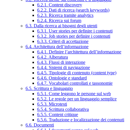
6.2.1. Content discovery
6.2.2. Dati di ricerca (search keywords)
6.2.3. Ricerca tramite analytics
6.2.4. Ricerca sui forum
6.3. Dalla ricerca ai bisogni degli utenti
6.3.1. User stories per definire i contenuti
6.3.2. Job stories per definire i contenuti
6.3.3. Criteri di accettazione
6.4. Architettura dell’informazione
6.4.1. Definire l’architettura dell’informazione
6.4.2. Alberatura
6.4.3. Flussi di interazione
6.4.4. Sistemi di navigazione
6.4.5. Tipologie di contenuto (content type)
6.4.6. Ontologie e standard
6.4.7. Vocabolari controllati e tassonomie
6.5. Scrittura e linguaggio
6.5.1. Come leggono le persone sul web
6.5.2. Le regole per un linguaggio semplice
6.5.3. Microtesti
6.5.4. Scrittura collaborativa
6.5.5. Content critique
6.5.6. Traduzione e localizzazione dei contenuti
6.6. Documenti