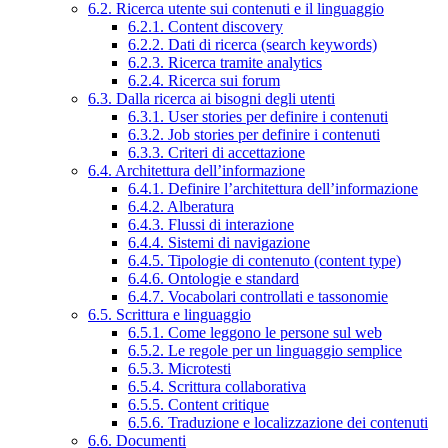
6.2. Ricerca utente sui contenuti e il linguaggio
6.2.1. Content discovery
6.2.2. Dati di ricerca (search keywords)
6.2.3. Ricerca tramite analytics
6.2.4. Ricerca sui forum
6.3. Dalla ricerca ai bisogni degli utenti
6.3.1. User stories per definire i contenuti
6.3.2. Job stories per definire i contenuti
6.3.3. Criteri di accettazione
6.4. Architettura dell’informazione
6.4.1. Definire l’architettura dell’informazione
6.4.2. Alberatura
6.4.3. Flussi di interazione
6.4.4. Sistemi di navigazione
6.4.5. Tipologie di contenuto (content type)
6.4.6. Ontologie e standard
6.4.7. Vocabolari controllati e tassonomie
6.5. Scrittura e linguaggio
6.5.1. Come leggono le persone sul web
6.5.2. Le regole per un linguaggio semplice
6.5.3. Microtesti
6.5.4. Scrittura collaborativa
6.5.5. Content critique
6.5.6. Traduzione e localizzazione dei contenuti
6.6. Documenti