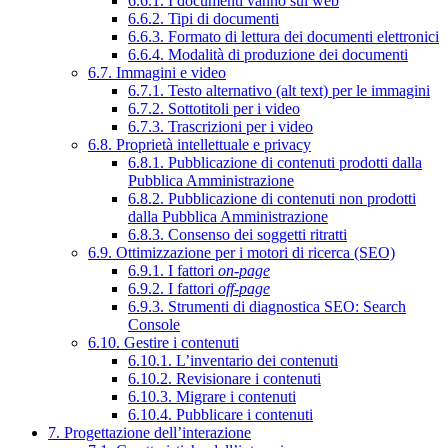
6.6.1. I documenti vanno sul web
6.6.2. Tipi di documenti
6.6.3. Formato di lettura dei documenti elettronici
6.6.4. Modalità di produzione dei documenti
6.7. Immagini e video
6.7.1. Testo alternativo (alt text) per le immagini
6.7.2. Sottotitoli per i video
6.7.3. Trascrizioni per i video
6.8. Proprietà intellettuale e privacy
6.8.1. Pubblicazione di contenuti prodotti dalla
Pubblica Amministrazione
6.8.2. Pubblicazione di contenuti non prodotti
dalla Pubblica Amministrazione
6.8.3. Consenso dei soggetti ritratti
6.9. Ottimizzazione per i motori di ricerca (SEO)
6.9.1. I fattori
on-page
6.9.2. I fattori
off-page
6.9.3. Strumenti di diagnostica SEO: Search
Console
6.10. Gestire i contenuti
6.10.1. L’inventario dei contenuti
6.10.2. Revisionare i contenuti
6.10.3. Migrare i contenuti
6.10.4. Pubblicare i contenuti
7. Progettazione dell’interazione