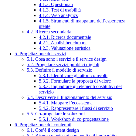
4.1.2. Questionari
4.1.3. Test di usabilità
4.1.4. Web analytics
4.1.5. Strumenti di mappatura dell’esperienza
utente
4.2. Ricerca secondaria
4.2.1. Ricerca documentale
4.2.2. Analisi benchmark
4.2.3. Valutazione euristica
5. Progettazione dei servizi
5.1. Cosa sono i servizi e il service design
5.2. Progettare servizi pubblici digitali
5.3. Definire il modello di servizio
5.3.1. Identificare gli attori coinvolti
5.3.2. Formulare la proposta di valore
5.3.3. Inquadrare gli elementi costitutivi del
servizio
5.4. Descrivere il funzionamento del servizio
5.4.1. Mappare l’ecosistema
5.4.2. Rappresentare i flussi di servizio
5.5. Co-progettare le soluzioni
5.5.1. Workshop di co-progettazione
6. Progettazione dei contenuti
6.1. Cos’è il content design
6.2. Ricerca utente sui contenuti e il linguaggio