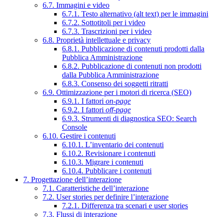
6.7. Immagini e video
6.7.1. Testo alternativo (alt text) per le immagini
6.7.2. Sottotitoli per i video
6.7.3. Trascrizioni per i video
6.8. Proprietà intellettuale e privacy
6.8.1. Pubblicazione di contenuti prodotti dalla
Pubblica Amministrazione
6.8.2. Pubblicazione di contenuti non prodotti
dalla Pubblica Amministrazione
6.8.3. Consenso dei soggetti ritratti
6.9. Ottimizzazione per i motori di ricerca (SEO)
6.9.1. I fattori
on-page
6.9.2. I fattori
off-page
6.9.3. Strumenti di diagnostica SEO: Search
Console
6.10. Gestire i contenuti
6.10.1. L’inventario dei contenuti
6.10.2. Revisionare i contenuti
6.10.3. Migrare i contenuti
6.10.4. Pubblicare i contenuti
7. Progettazione dell’interazione
7.1. Caratteristiche dell’interazione
7.2. User stories per definire l’interazione
7.2.1. Differenza tra scenari e user stories
7.3. Flussi di interazione