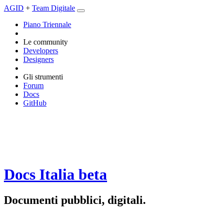
AGID
+
Team Digitale
Piano Triennale
Le community
Developers
Designers
Gli strumenti
Forum
Docs
GitHub
Docs Italia
beta
Documenti pubblici, digitali.