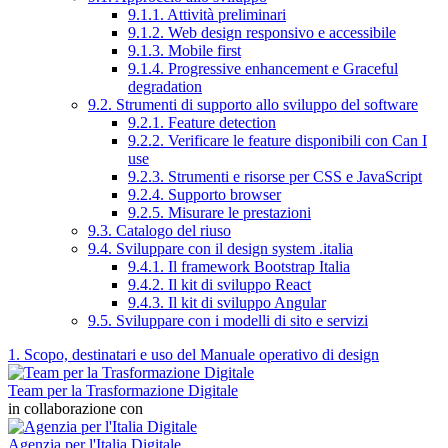
9.1.1. Attività preliminari
9.1.2. Web design responsivo e accessibile
9.1.3. Mobile first
9.1.4. Progressive enhancement e Graceful
degradation
9.2. Strumenti di supporto allo sviluppo del software
9.2.1. Feature detection
9.2.2. Verificare le feature disponibili con Can I
use
9.2.3. Strumenti e risorse per CSS e JavaScript
9.2.4. Supporto browser
9.2.5. Misurare le prestazioni
9.3. Catalogo del riuso
9.4. Sviluppare con il design system .italia
9.4.1. Il framework Bootstrap Italia
9.4.2. Il kit di sviluppo React
9.4.3. Il kit di sviluppo Angular
9.5. Sviluppare con i modelli di sito e servizi
1. Scopo, destinatari e uso del Manuale operativo di design
Team per la Trasformazione Digitale
in collaborazione con
Agenzia per l'Italia Digitale