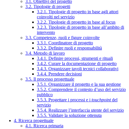
3.1. Obiettivi del progetto
3.2. Tipologie di progetti
3.2.1. Tipologie di progetto in base agli attori
coinvolti nel servizio
3.2.2. Tipologie di progetto in base al focus
3.2.3. Tipologie di progetto in base all’ambito di
intervento
3.3. Competenze, ruoli e figure coinvolte
3.3.1. Coordinatore di progetto
3.3.2. Definire ruoli e responsabilità
3.4. Metodo di lavoro
3.4.1. Definire processi, strumenti e rituali
3.4.2. Curare la documentazione di progetto
3.4.3. Organizzare tavoli tecnici collaborativi
3.4.4. Prendere decisioni
3.5. Il processo progettuale
3.5.1. Organizzare il progetto e la sua gestione
3.5.2. Comprendere il contesto d’uso del servizio
pubblico
3.5.3. Progettare i processi e i
touchpoint
del
servizio
3.5.4. Realizzare l’interfaccia utente del servizio
3.5.5. Validare la soluzione ottenuta
4. Ricerca progettuale
4.1. Ricerca primaria