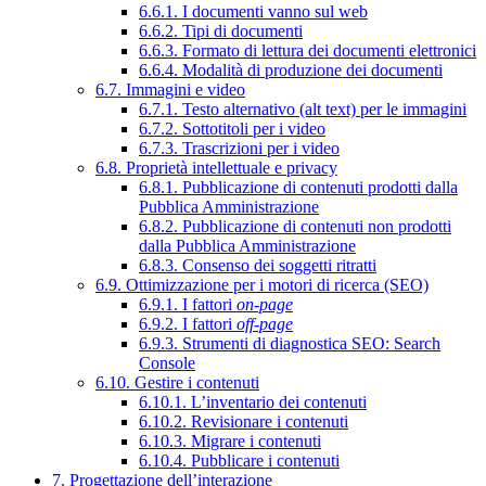
6.6.1. I documenti vanno sul web
6.6.2. Tipi di documenti
6.6.3. Formato di lettura dei documenti elettronici
6.6.4. Modalità di produzione dei documenti
6.7. Immagini e video
6.7.1. Testo alternativo (alt text) per le immagini
6.7.2. Sottotitoli per i video
6.7.3. Trascrizioni per i video
6.8. Proprietà intellettuale e privacy
6.8.1. Pubblicazione di contenuti prodotti dalla
Pubblica Amministrazione
6.8.2. Pubblicazione di contenuti non prodotti
dalla Pubblica Amministrazione
6.8.3. Consenso dei soggetti ritratti
6.9. Ottimizzazione per i motori di ricerca (SEO)
6.9.1. I fattori
on-page
6.9.2. I fattori
off-page
6.9.3. Strumenti di diagnostica SEO: Search
Console
6.10. Gestire i contenuti
6.10.1. L’inventario dei contenuti
6.10.2. Revisionare i contenuti
6.10.3. Migrare i contenuti
6.10.4. Pubblicare i contenuti
7. Progettazione dell’interazione