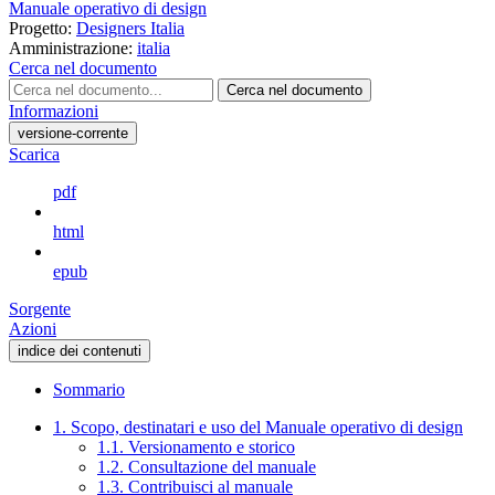
Manuale operativo di design
Progetto:
Designers Italia
Amministrazione:
italia
Cerca nel documento
Cerca nel documento
Informazioni
versione-corrente
Scarica
pdf
html
epub
Sorgente
Azioni
indice dei contenuti
Sommario
1. Scopo, destinatari e uso del Manuale operativo di design
1.1. Versionamento e storico
1.2. Consultazione del manuale
1.3. Contribuisci al manuale