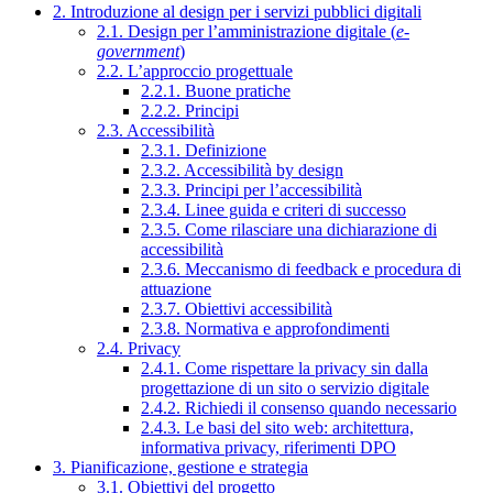
2. Introduzione al design per i servizi pubblici digitali
2.1. Design per l’amministrazione digitale (
e-
government
)
2.2. L’approccio progettuale
2.2.1. Buone pratiche
2.2.2. Principi
2.3. Accessibilità
2.3.1. Definizione
2.3.2. Accessibilità by design
2.3.3. Principi per l’accessibilità
2.3.4. Linee guida e criteri di successo
2.3.5. Come rilasciare una dichiarazione di
accessibilità
2.3.6. Meccanismo di feedback e procedura di
attuazione
2.3.7. Obiettivi accessibilità
2.3.8. Normativa e approfondimenti
2.4. Privacy
2.4.1. Come rispettare la privacy sin dalla
progettazione di un sito o servizio digitale
2.4.2. Richiedi il consenso quando necessario
2.4.3. Le basi del sito web: architettura,
informativa privacy, riferimenti DPO
3. Pianificazione, gestione e strategia
3.1. Obiettivi del progetto