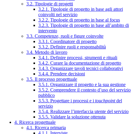
3.2. Tipologie di progetti
3.2.1. Tipologie di progetto in base agli attori
coinvolti nel servizio
3.2.2. Tipologie di progetto in base al focus
3.2.3. Tipologie di progetto in base all’ambito di
intervento
3.3. Competenze, ruoli e figure coinvolte
3.3.1. Coordinatore di progetto
3.3.2. Definire ruoli e responsabilità
3.4. Metodo di lavoro
3.4.1. Definire processi, strumenti e rituali
3.4.2. Curare la documentazione di progetto
3.4.3. Organizzare tavoli tecnici collaborativi
3.4.4. Prendere decisioni
3.5. Il processo progettuale
3.5.1. Organizzare il progetto e la sua gestione
3.5.2. Comprendere il contesto d’uso del servizio
pubblico
3.5.3. Progettare i processi e i
touchpoint
del
servizio
3.5.4. Realizzare l’interfaccia utente del servizio
3.5.5. Validare la soluzione ottenuta
4. Ricerca progettuale
4.1. Ricerca primaria
4.1.1. Interviste