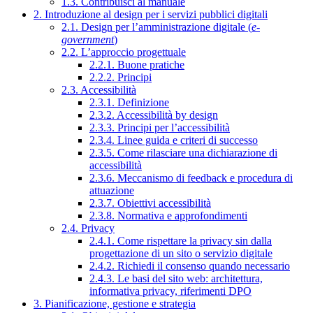
1.3. Contribuisci al manuale
2. Introduzione al design per i servizi pubblici digitali
2.1. Design per l’amministrazione digitale (
e-
government
)
2.2. L’approccio progettuale
2.2.1. Buone pratiche
2.2.2. Principi
2.3. Accessibilità
2.3.1. Definizione
2.3.2. Accessibilità by design
2.3.3. Principi per l’accessibilità
2.3.4. Linee guida e criteri di successo
2.3.5. Come rilasciare una dichiarazione di
accessibilità
2.3.6. Meccanismo di feedback e procedura di
attuazione
2.3.7. Obiettivi accessibilità
2.3.8. Normativa e approfondimenti
2.4. Privacy
2.4.1. Come rispettare la privacy sin dalla
progettazione di un sito o servizio digitale
2.4.2. Richiedi il consenso quando necessario
2.4.3. Le basi del sito web: architettura,
informativa privacy, riferimenti DPO
3. Pianificazione, gestione e strategia