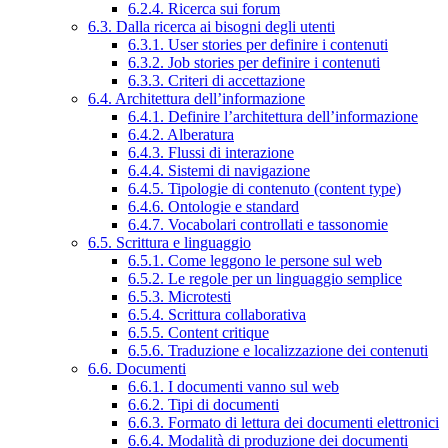
6.2.4. Ricerca sui forum
6.3. Dalla ricerca ai bisogni degli utenti
6.3.1. User stories per definire i contenuti
6.3.2. Job stories per definire i contenuti
6.3.3. Criteri di accettazione
6.4. Architettura dell’informazione
6.4.1. Definire l’architettura dell’informazione
6.4.2. Alberatura
6.4.3. Flussi di interazione
6.4.4. Sistemi di navigazione
6.4.5. Tipologie di contenuto (content type)
6.4.6. Ontologie e standard
6.4.7. Vocabolari controllati e tassonomie
6.5. Scrittura e linguaggio
6.5.1. Come leggono le persone sul web
6.5.2. Le regole per un linguaggio semplice
6.5.3. Microtesti
6.5.4. Scrittura collaborativa
6.5.5. Content critique
6.5.6. Traduzione e localizzazione dei contenuti
6.6. Documenti
6.6.1. I documenti vanno sul web
6.6.2. Tipi di documenti
6.6.3. Formato di lettura dei documenti elettronici
6.6.4. Modalità di produzione dei documenti