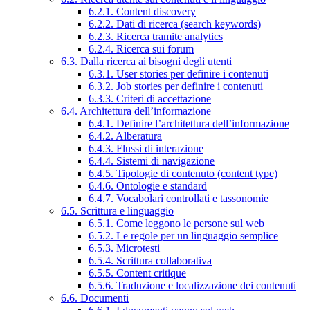
6.2.1. Content discovery
6.2.2. Dati di ricerca (search keywords)
6.2.3. Ricerca tramite analytics
6.2.4. Ricerca sui forum
6.3. Dalla ricerca ai bisogni degli utenti
6.3.1. User stories per definire i contenuti
6.3.2. Job stories per definire i contenuti
6.3.3. Criteri di accettazione
6.4. Architettura dell’informazione
6.4.1. Definire l’architettura dell’informazione
6.4.2. Alberatura
6.4.3. Flussi di interazione
6.4.4. Sistemi di navigazione
6.4.5. Tipologie di contenuto (content type)
6.4.6. Ontologie e standard
6.4.7. Vocabolari controllati e tassonomie
6.5. Scrittura e linguaggio
6.5.1. Come leggono le persone sul web
6.5.2. Le regole per un linguaggio semplice
6.5.3. Microtesti
6.5.4. Scrittura collaborativa
6.5.5. Content critique
6.5.6. Traduzione e localizzazione dei contenuti
6.6. Documenti