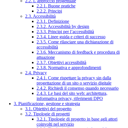
2.2. L’approccio progettuale
2.2.1. Buone pratiche
2.2.2. Principi
2.3. Accessibilità
2.3.1. Definizione
2.3.2. Accessibilità by design
2.3.3. Principi per l’accessibilità
2.3.4. Linee guida e criteri di successo
2.3.5. Come rilasciare una dichiarazione di
accessibilità
2.3.6. Meccanismo di feedback e procedura di
attuazione
2.3.7. Obiettivi accessibilità
2.3.8. Normativa e approfondimenti
2.4. Privacy
2.4.1. Come rispettare la privacy sin dalla
progettazione di un sito o servizio digitale
2.4.2. Richiedi il consenso quando necessario
2.4.3. Le basi del sito web: architettura,
informativa privacy, riferimenti DPO
3. Pianificazione, gestione e strategia
3.1. Obiettivi del progetto
3.2. Tipologie di progetti
3.2.1. Tipologie di progetto in base agli attori
coinvolti nel servizio