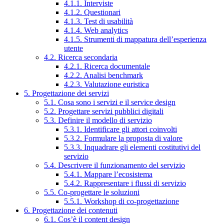
4.1.1. Interviste
4.1.2. Questionari
4.1.3. Test di usabilità
4.1.4. Web analytics
4.1.5. Strumenti di mappatura dell’esperienza
utente
4.2. Ricerca secondaria
4.2.1. Ricerca documentale
4.2.2. Analisi benchmark
4.2.3. Valutazione euristica
5. Progettazione dei servizi
5.1. Cosa sono i servizi e il service design
5.2. Progettare servizi pubblici digitali
5.3. Definire il modello di servizio
5.3.1. Identificare gli attori coinvolti
5.3.2. Formulare la proposta di valore
5.3.3. Inquadrare gli elementi costitutivi del
servizio
5.4. Descrivere il funzionamento del servizio
5.4.1. Mappare l’ecosistema
5.4.2. Rappresentare i flussi di servizio
5.5. Co-progettare le soluzioni
5.5.1. Workshop di co-progettazione
6. Progettazione dei contenuti
6.1. Cos’è il content design