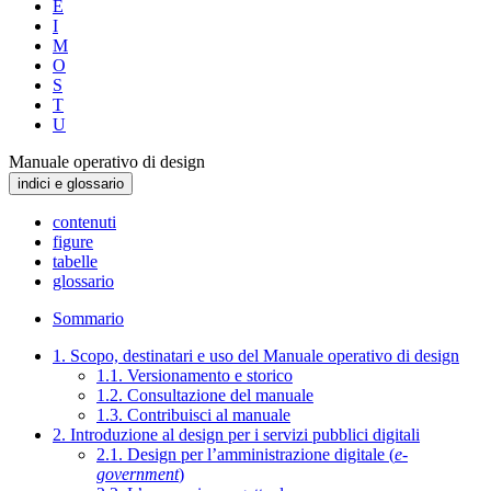
E
I
M
O
S
T
U
Manuale operativo di design
indici e glossario
contenuti
figure
tabelle
glossario
Sommario
1. Scopo, destinatari e uso del Manuale operativo di design
1.1. Versionamento e storico
1.2. Consultazione del manuale
1.3. Contribuisci al manuale
2. Introduzione al design per i servizi pubblici digitali
2.1. Design per l’amministrazione digitale (
e-
government
)