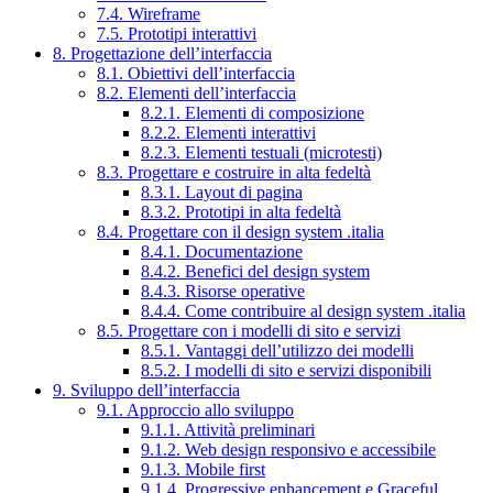
7.4. Wireframe
7.5. Prototipi interattivi
8. Progettazione dell’interfaccia
8.1. Obiettivi dell’interfaccia
8.2. Elementi dell’interfaccia
8.2.1. Elementi di composizione
8.2.2. Elementi interattivi
8.2.3. Elementi testuali (microtesti)
8.3. Progettare e costruire in alta fedeltà
8.3.1. Layout di pagina
8.3.2. Prototipi in alta fedeltà
8.4. Progettare con il design system .italia
8.4.1. Documentazione
8.4.2. Benefici del design system
8.4.3. Risorse operative
8.4.4. Come contribuire al design system .italia
8.5. Progettare con i modelli di sito e servizi
8.5.1. Vantaggi dell’utilizzo dei modelli
8.5.2. I modelli di sito e servizi disponibili
9. Sviluppo dell’interfaccia
9.1. Approccio allo sviluppo
9.1.1. Attività preliminari
9.1.2. Web design responsivo e accessibile
9.1.3. Mobile first
9.1.4. Progressive enhancement e Graceful