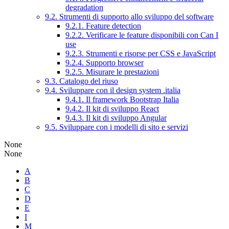
degradation
9.2. Strumenti di supporto allo sviluppo del software
9.2.1. Feature detection
9.2.2. Verificare le feature disponibili con Can I
use
9.2.3. Strumenti e risorse per CSS e JavaScript
9.2.4. Supporto browser
9.2.5. Misurare le prestazioni
9.3. Catalogo del riuso
9.4. Sviluppare con il design system .italia
9.4.1. Il framework Bootstrap Italia
9.4.2. Il kit di sviluppo React
9.4.3. Il kit di sviluppo Angular
9.5. Sviluppare con i modelli di sito e servizi
None
None
A
B
C
D
E
I
M