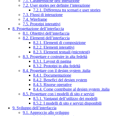
7.1. Caratteristiche dell’interazione
7.2. User stories per definire l’interazione
7.2.1. Differenza tra scenari e user stories
7.3. Flussi di interazione
7.4. Wireframe
7.5. Prototipi interattivi
8. Progettazione dell’interfaccia
8.1. Obiettivi dell’interfaccia
8.2. Elementi dell’interfaccia
8.2.1. Elementi di composizione
8.2.2. Elementi interattivi
8.2.3. Elementi testuali (microtesti)
8.3. Progettare e costruire in alta fedeltà
8.3.1. Layout di pagina
8.3.2. Prototipi in alta fedeltà
8.4. Progettare con il design system .italia
8.4.1. Documentazione
8.4.2. Benefici del design system
8.4.3. Risorse operative
8.4.4. Come contribuire al design system .italia
8.5. Progettare con i modelli di sito e servizi
8.5.1. Vantaggi dell’utilizzo dei modelli
8.5.2. I modelli di sito e servizi disponibili
9. Sviluppo dell’interfaccia
9.1. Approccio allo sviluppo