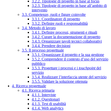
3.2.2. Tipologie di progetto in base al focus
3.2.3. Tipologie di progetto in base all’ambito di
intervento
3.3. Competenze, ruoli e figure coinvolte
3.3.1. Coordinatore di progetto
3.3.2. Definire ruoli e responsabilità
3.4. Metodo di lavoro
3.4.1. Definire processi, strumenti e rituali
3.4.2. Curare la documentazione di progetto
3.4.3. Organizzare tavoli tecnici collaborativi
3.4.4. Prendere decisioni
3.5. Il processo progettuale
3.5.1. Organizzare il progetto e la sua gestione
3.5.2. Comprendere il contesto d’uso del servizio
pubblico
3.5.3. Progettare i processi e i
touchpoint
del
servizio
3.5.4. Realizzare l’interfaccia utente del servizio
3.5.5. Validare la soluzione ottenuta
4. Ricerca progettuale
4.1. Ricerca primaria
4.1.1. Interviste
4.1.2. Questionari
4.1.3. Test di usabilità
4.1.4. Web analytics