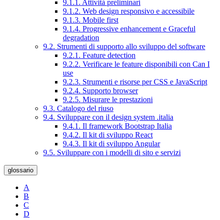
9.1.1. Attività preliminari
9.1.2. Web design responsivo e accessibile
9.1.3. Mobile first
9.1.4. Progressive enhancement e Graceful
degradation
9.2. Strumenti di supporto allo sviluppo del software
9.2.1. Feature detection
9.2.2. Verificare le feature disponibili con Can I
use
9.2.3. Strumenti e risorse per CSS e JavaScript
9.2.4. Supporto browser
9.2.5. Misurare le prestazioni
9.3. Catalogo del riuso
9.4. Sviluppare con il design system .italia
9.4.1. Il framework Bootstrap Italia
9.4.2. Il kit di sviluppo React
9.4.3. Il kit di sviluppo Angular
9.5. Sviluppare con i modelli di sito e servizi
glossario
A
B
C
D