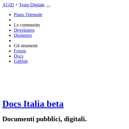
AGID
+
Team Digitale
Piano Triennale
Le community
Developers
Designers
Gli strumenti
Forum
Docs
GitHub
Docs Italia
beta
Documenti pubblici, digitali.