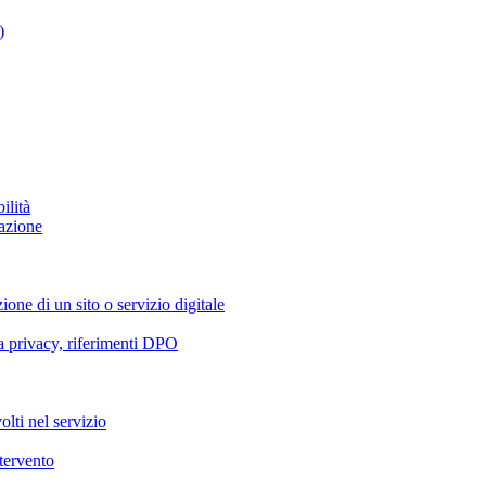
)
ilità
azione
ione di un sito o servizio digitale
va privacy, riferimenti DPO
olti nel servizio
ntervento