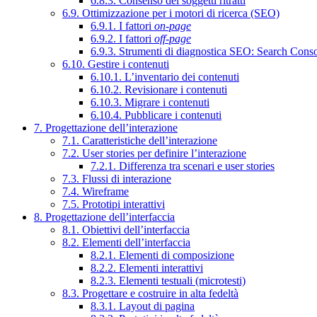
6.8.3. Consenso dei soggetti ritratti
6.9. Ottimizzazione per i motori di ricerca (SEO)
6.9.1. I fattori
on-page
6.9.2. I fattori
off-page
6.9.3. Strumenti di diagnostica SEO: Search Cons
6.10. Gestire i contenuti
6.10.1. L’inventario dei contenuti
6.10.2. Revisionare i contenuti
6.10.3. Migrare i contenuti
6.10.4. Pubblicare i contenuti
7. Progettazione dell’interazione
7.1. Caratteristiche dell’interazione
7.2. User stories per definire l’interazione
7.2.1. Differenza tra scenari e user stories
7.3. Flussi di interazione
7.4. Wireframe
7.5. Prototipi interattivi
8. Progettazione dell’interfaccia
8.1. Obiettivi dell’interfaccia
8.2. Elementi dell’interfaccia
8.2.1. Elementi di composizione
8.2.2. Elementi interattivi
8.2.3. Elementi testuali (microtesti)
8.3. Progettare e costruire in alta fedeltà
8.3.1. Layout di pagina