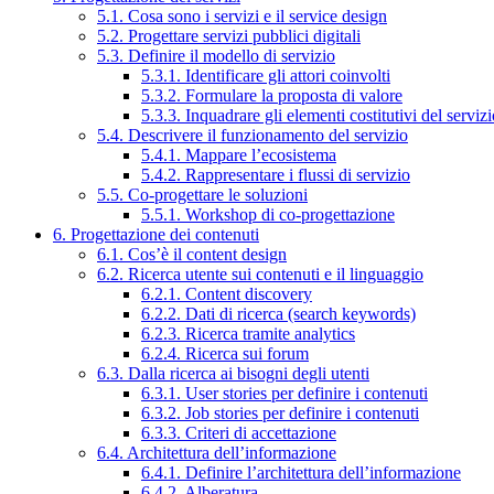
5.1. Cosa sono i servizi e il service design
5.2. Progettare servizi pubblici digitali
5.3. Definire il modello di servizio
5.3.1. Identificare gli attori coinvolti
5.3.2. Formulare la proposta di valore
5.3.3. Inquadrare gli elementi costitutivi del serviz
5.4. Descrivere il funzionamento del servizio
5.4.1. Mappare l’ecosistema
5.4.2. Rappresentare i flussi di servizio
5.5. Co-progettare le soluzioni
5.5.1. Workshop di co-progettazione
6. Progettazione dei contenuti
6.1. Cos’è il content design
6.2. Ricerca utente sui contenuti e il linguaggio
6.2.1. Content discovery
6.2.2. Dati di ricerca (search keywords)
6.2.3. Ricerca tramite analytics
6.2.4. Ricerca sui forum
6.3. Dalla ricerca ai bisogni degli utenti
6.3.1. User stories per definire i contenuti
6.3.2. Job stories per definire i contenuti
6.3.3. Criteri di accettazione
6.4. Architettura dell’informazione
6.4.1. Definire l’architettura dell’informazione
6.4.2. Alberatura