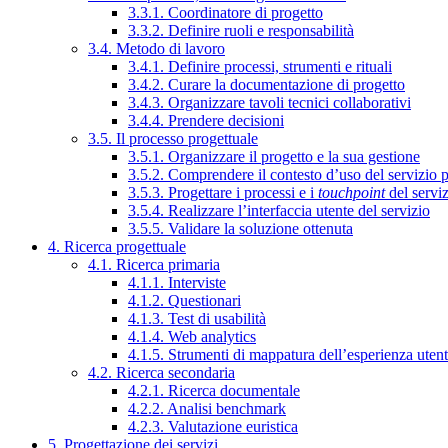
3.3.1. Coordinatore di progetto
3.3.2. Definire ruoli e responsabilità
3.4. Metodo di lavoro
3.4.1. Definire processi, strumenti e rituali
3.4.2. Curare la documentazione di progetto
3.4.3. Organizzare tavoli tecnici collaborativi
3.4.4. Prendere decisioni
3.5. Il processo progettuale
3.5.1. Organizzare il progetto e la sua gestione
3.5.2. Comprendere il contesto d’uso del servizio 
3.5.3. Progettare i processi e i
touchpoint
del servi
3.5.4. Realizzare l’interfaccia utente del servizio
3.5.5. Validare la soluzione ottenuta
4. Ricerca progettuale
4.1. Ricerca primaria
4.1.1. Interviste
4.1.2. Questionari
4.1.3. Test di usabilità
4.1.4. Web analytics
4.1.5. Strumenti di mappatura dell’esperienza uten
4.2. Ricerca secondaria
4.2.1. Ricerca documentale
4.2.2. Analisi benchmark
4.2.3. Valutazione euristica
5. Progettazione dei servizi