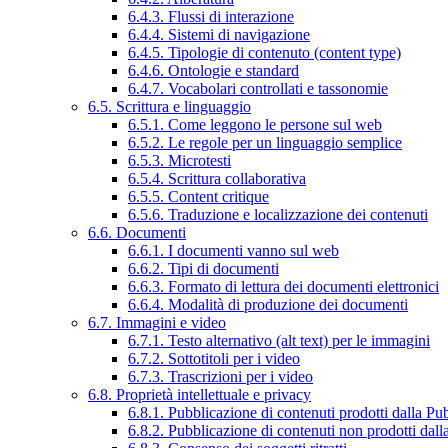
6.4.3. Flussi di interazione
6.4.4. Sistemi di navigazione
6.4.5. Tipologie di contenuto (content type)
6.4.6. Ontologie e standard
6.4.7. Vocabolari controllati e tassonomie
6.5. Scrittura e linguaggio
6.5.1. Come leggono le persone sul web
6.5.2. Le regole per un linguaggio semplice
6.5.3. Microtesti
6.5.4. Scrittura collaborativa
6.5.5. Content critique
6.5.6. Traduzione e localizzazione dei contenuti
6.6. Documenti
6.6.1. I documenti vanno sul web
6.6.2. Tipi di documenti
6.6.3. Formato di lettura dei documenti elettronici
6.6.4. Modalità di produzione dei documenti
6.7. Immagini e video
6.7.1. Testo alternativo (alt text) per le immagini
6.7.2. Sottotitoli per i video
6.7.3. Trascrizioni per i video
6.8. Proprietà intellettuale e privacy
6.8.1. Pubblicazione di contenuti prodotti dalla P
6.8.2. Pubblicazione di contenuti non prodotti dal