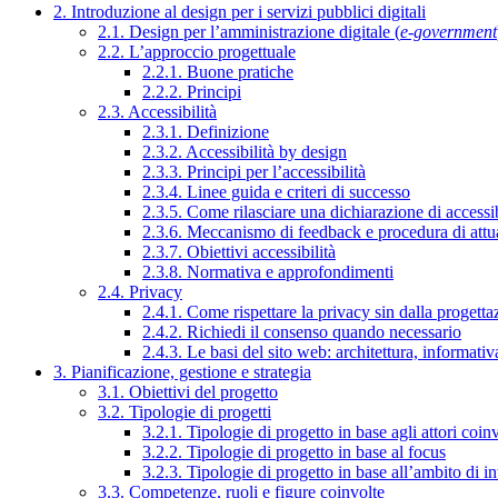
2. Introduzione al design per i servizi pubblici digitali
2.1. Design per l’amministrazione digitale (
e-government
2.2. L’approccio progettuale
2.2.1. Buone pratiche
2.2.2. Principi
2.3. Accessibilità
2.3.1. Definizione
2.3.2. Accessibilità by design
2.3.3. Principi per l’accessibilità
2.3.4. Linee guida e criteri di successo
2.3.5. Come rilasciare una dichiarazione di accessib
2.3.6. Meccanismo di feedback e procedura di attu
2.3.7. Obiettivi accessibilità
2.3.8. Normativa e approfondimenti
2.4. Privacy
2.4.1. Come rispettare la privacy sin dalla progettaz
2.4.2. Richiedi il consenso quando necessario
2.4.3. Le basi del sito web: architettura, informati
3. Pianificazione, gestione e strategia
3.1. Obiettivi del progetto
3.2. Tipologie di progetti
3.2.1. Tipologie di progetto in base agli attori coinv
3.2.2. Tipologie di progetto in base al focus
3.2.3. Tipologie di progetto in base all’ambito di i
3.3. Competenze, ruoli e figure coinvolte