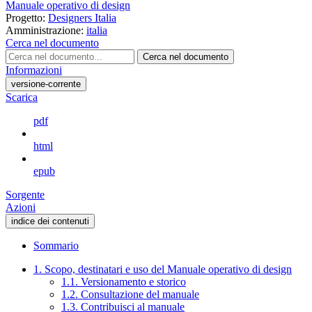
Manuale operativo di design
Progetto:
Designers Italia
Amministrazione:
italia
Cerca nel documento
Cerca nel documento
Informazioni
versione-corrente
Scarica
pdf
html
epub
Sorgente
Azioni
indice dei contenuti
Sommario
1. Scopo, destinatari e uso del Manuale operativo di design
1.1. Versionamento e storico
1.2. Consultazione del manuale
1.3. Contribuisci al manuale