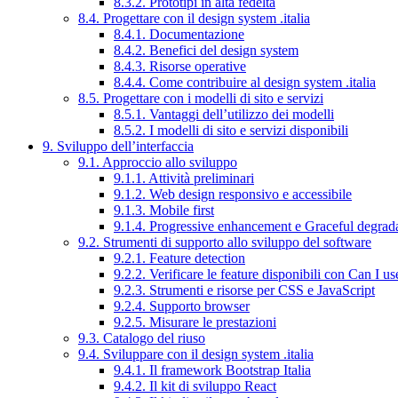
8.3.2. Prototipi in alta fedeltà
8.4. Progettare con il design system .italia
8.4.1. Documentazione
8.4.2. Benefici del design system
8.4.3. Risorse operative
8.4.4. Come contribuire al design system .italia
8.5. Progettare con i modelli di sito e servizi
8.5.1. Vantaggi dell’utilizzo dei modelli
8.5.2. I modelli di sito e servizi disponibili
9. Sviluppo dell’interfaccia
9.1. Approccio allo sviluppo
9.1.1. Attività preliminari
9.1.2. Web design responsivo e accessibile
9.1.3. Mobile first
9.1.4. Progressive enhancement e Graceful degrad
9.2. Strumenti di supporto allo sviluppo del software
9.2.1. Feature detection
9.2.2. Verificare le feature disponibili con Can I us
9.2.3. Strumenti e risorse per CSS e JavaScript
9.2.4. Supporto browser
9.2.5. Misurare le prestazioni
9.3. Catalogo del riuso
9.4. Sviluppare con il design system .italia
9.4.1. Il framework Bootstrap Italia
9.4.2. Il kit di sviluppo React