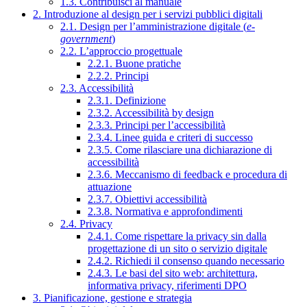
1.3. Contribuisci al manuale
2. Introduzione al design per i servizi pubblici digitali
2.1. Design per l’amministrazione digitale (
e-
government
)
2.2. L’approccio progettuale
2.2.1. Buone pratiche
2.2.2. Principi
2.3. Accessibilità
2.3.1. Definizione
2.3.2. Accessibilità by design
2.3.3. Principi per l’accessibilità
2.3.4. Linee guida e criteri di successo
2.3.5. Come rilasciare una dichiarazione di
accessibilità
2.3.6. Meccanismo di feedback e procedura di
attuazione
2.3.7. Obiettivi accessibilità
2.3.8. Normativa e approfondimenti
2.4. Privacy
2.4.1. Come rispettare la privacy sin dalla
progettazione di un sito o servizio digitale
2.4.2. Richiedi il consenso quando necessario
2.4.3. Le basi del sito web: architettura,
informativa privacy, riferimenti DPO
3. Pianificazione, gestione e strategia