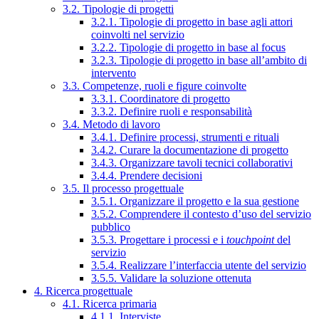
3.2. Tipologie di progetti
3.2.1. Tipologie di progetto in base agli attori
coinvolti nel servizio
3.2.2. Tipologie di progetto in base al focus
3.2.3. Tipologie di progetto in base all’ambito di
intervento
3.3. Competenze, ruoli e figure coinvolte
3.3.1. Coordinatore di progetto
3.3.2. Definire ruoli e responsabilità
3.4. Metodo di lavoro
3.4.1. Definire processi, strumenti e rituali
3.4.2. Curare la documentazione di progetto
3.4.3. Organizzare tavoli tecnici collaborativi
3.4.4. Prendere decisioni
3.5. Il processo progettuale
3.5.1. Organizzare il progetto e la sua gestione
3.5.2. Comprendere il contesto d’uso del servizio
pubblico
3.5.3. Progettare i processi e i
touchpoint
del
servizio
3.5.4. Realizzare l’interfaccia utente del servizio
3.5.5. Validare la soluzione ottenuta
4. Ricerca progettuale
4.1. Ricerca primaria
4.1.1. Interviste