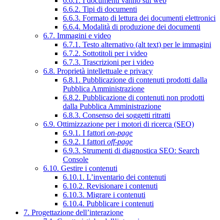
6.6.1. I documenti vanno sul web
6.6.2. Tipi di documenti
6.6.3. Formato di lettura dei documenti elettronici
6.6.4. Modalità di produzione dei documenti
6.7. Immagini e video
6.7.1. Testo alternativo (alt text) per le immagini
6.7.2. Sottotitoli per i video
6.7.3. Trascrizioni per i video
6.8. Proprietà intellettuale e privacy
6.8.1. Pubblicazione di contenuti prodotti dalla
Pubblica Amministrazione
6.8.2. Pubblicazione di contenuti non prodotti
dalla Pubblica Amministrazione
6.8.3. Consenso dei soggetti ritratti
6.9. Ottimizzazione per i motori di ricerca (SEO)
6.9.1. I fattori
on-page
6.9.2. I fattori
off-page
6.9.3. Strumenti di diagnostica SEO: Search
Console
6.10. Gestire i contenuti
6.10.1. L’inventario dei contenuti
6.10.2. Revisionare i contenuti
6.10.3. Migrare i contenuti
6.10.4. Pubblicare i contenuti
7. Progettazione dell’interazione