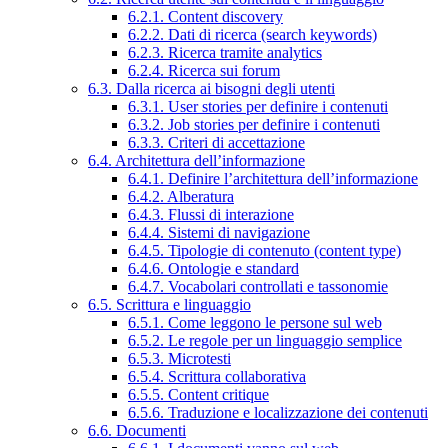
6.2.1. Content discovery
6.2.2. Dati di ricerca (search keywords)
6.2.3. Ricerca tramite analytics
6.2.4. Ricerca sui forum
6.3. Dalla ricerca ai bisogni degli utenti
6.3.1. User stories per definire i contenuti
6.3.2. Job stories per definire i contenuti
6.3.3. Criteri di accettazione
6.4. Architettura dell’informazione
6.4.1. Definire l’architettura dell’informazione
6.4.2. Alberatura
6.4.3. Flussi di interazione
6.4.4. Sistemi di navigazione
6.4.5. Tipologie di contenuto (content type)
6.4.6. Ontologie e standard
6.4.7. Vocabolari controllati e tassonomie
6.5. Scrittura e linguaggio
6.5.1. Come leggono le persone sul web
6.5.2. Le regole per un linguaggio semplice
6.5.3. Microtesti
6.5.4. Scrittura collaborativa
6.5.5. Content critique
6.5.6. Traduzione e localizzazione dei contenuti
6.6. Documenti