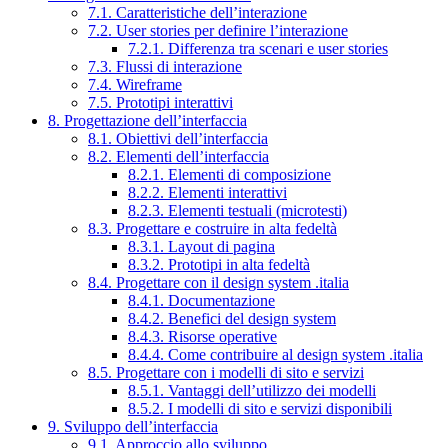
7.1. Caratteristiche dell’interazione
7.2. User stories per definire l’interazione
7.2.1. Differenza tra scenari e user stories
7.3. Flussi di interazione
7.4. Wireframe
7.5. Prototipi interattivi
8. Progettazione dell’interfaccia
8.1. Obiettivi dell’interfaccia
8.2. Elementi dell’interfaccia
8.2.1. Elementi di composizione
8.2.2. Elementi interattivi
8.2.3. Elementi testuali (microtesti)
8.3. Progettare e costruire in alta fedeltà
8.3.1. Layout di pagina
8.3.2. Prototipi in alta fedeltà
8.4. Progettare con il design system .italia
8.4.1. Documentazione
8.4.2. Benefici del design system
8.4.3. Risorse operative
8.4.4. Come contribuire al design system .italia
8.5. Progettare con i modelli di sito e servizi
8.5.1. Vantaggi dell’utilizzo dei modelli
8.5.2. I modelli di sito e servizi disponibili
9. Sviluppo dell’interfaccia
9.1. Approccio allo sviluppo