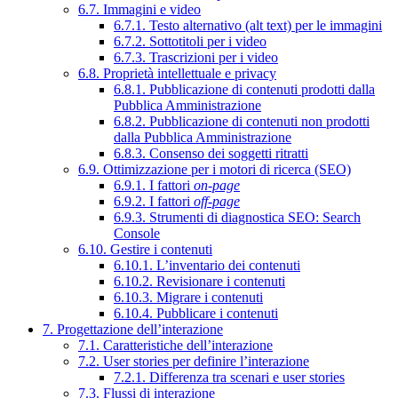
6.7. Immagini e video
6.7.1. Testo alternativo (alt text) per le immagini
6.7.2. Sottotitoli per i video
6.7.3. Trascrizioni per i video
6.8. Proprietà intellettuale e privacy
6.8.1. Pubblicazione di contenuti prodotti dalla
Pubblica Amministrazione
6.8.2. Pubblicazione di contenuti non prodotti
dalla Pubblica Amministrazione
6.8.3. Consenso dei soggetti ritratti
6.9. Ottimizzazione per i motori di ricerca (SEO)
6.9.1. I fattori
on-page
6.9.2. I fattori
off-page
6.9.3. Strumenti di diagnostica SEO: Search
Console
6.10. Gestire i contenuti
6.10.1. L’inventario dei contenuti
6.10.2. Revisionare i contenuti
6.10.3. Migrare i contenuti
6.10.4. Pubblicare i contenuti
7. Progettazione dell’interazione
7.1. Caratteristiche dell’interazione
7.2. User stories per definire l’interazione
7.2.1. Differenza tra scenari e user stories
7.3. Flussi di interazione