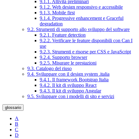
9.1.1. Attività preliminari
9.1.2. Web design responsivo e accessibile
9.1.3. Mobile first
9.1.4. Progressive enhancement e Graceful
degradation
9.2. Strumenti di supporto allo sviluppo del software
9.2.1. Feature detection
9.2.2. Verificare le feature disponibili con Can I
use
9.2.3. Strumenti e risorse per CSS e JavaScript
9.2.4. Supporto browser
9.2.5. Misurare le prestazioni
9.3. Catalogo del riuso
9.4. Sviluppare con il design system .italia
9.4.1. Il framework Bootstrap Italia
9.4.2. Il kit di sviluppo React
9.4.3. Il kit di sviluppo Angular
9.5. Sviluppare con i modelli di sito e servizi
glossario
A
B
C
D