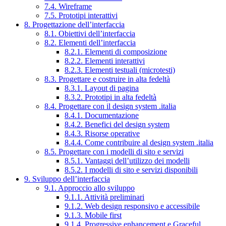
7.4. Wireframe
7.5. Prototipi interattivi
8. Progettazione dell’interfaccia
8.1. Obiettivi dell’interfaccia
8.2. Elementi dell’interfaccia
8.2.1. Elementi di composizione
8.2.2. Elementi interattivi
8.2.3. Elementi testuali (microtesti)
8.3. Progettare e costruire in alta fedeltà
8.3.1. Layout di pagina
8.3.2. Prototipi in alta fedeltà
8.4. Progettare con il design system .italia
8.4.1. Documentazione
8.4.2. Benefici del design system
8.4.3. Risorse operative
8.4.4. Come contribuire al design system .italia
8.5. Progettare con i modelli di sito e servizi
8.5.1. Vantaggi dell’utilizzo dei modelli
8.5.2. I modelli di sito e servizi disponibili
9. Sviluppo dell’interfaccia
9.1. Approccio allo sviluppo
9.1.1. Attività preliminari
9.1.2. Web design responsivo e accessibile
9.1.3. Mobile first
9.1.4. Progressive enhancement e Graceful