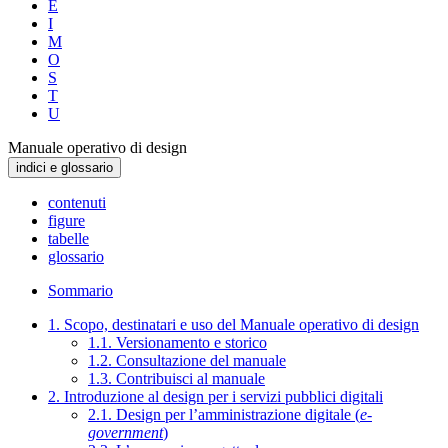
E
I
M
O
S
T
U
Manuale operativo di design
indici e glossario
contenuti
figure
tabelle
glossario
Sommario
1. Scopo, destinatari e uso del Manuale operativo di design
1.1. Versionamento e storico
1.2. Consultazione del manuale
1.3. Contribuisci al manuale
2. Introduzione al design per i servizi pubblici digitali
2.1. Design per l’amministrazione digitale (
e-
government
)