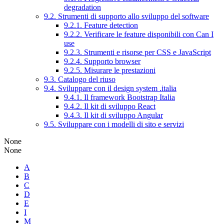
degradation
9.2. Strumenti di supporto allo sviluppo del software
9.2.1. Feature detection
9.2.2. Verificare le feature disponibili con Can I
use
9.2.3. Strumenti e risorse per CSS e JavaScript
9.2.4. Supporto browser
9.2.5. Misurare le prestazioni
9.3. Catalogo del riuso
9.4. Sviluppare con il design system .italia
9.4.1. Il framework Bootstrap Italia
9.4.2. Il kit di sviluppo React
9.4.3. Il kit di sviluppo Angular
9.5. Sviluppare con i modelli di sito e servizi
None
None
A
B
C
D
E
I
M