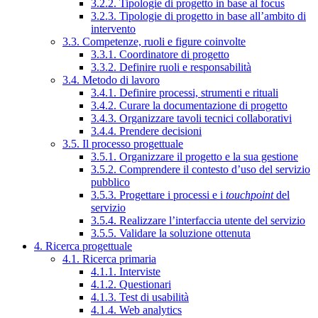
3.2.2. Tipologie di progetto in base al focus
3.2.3. Tipologie di progetto in base all’ambito di
intervento
3.3. Competenze, ruoli e figure coinvolte
3.3.1. Coordinatore di progetto
3.3.2. Definire ruoli e responsabilità
3.4. Metodo di lavoro
3.4.1. Definire processi, strumenti e rituali
3.4.2. Curare la documentazione di progetto
3.4.3. Organizzare tavoli tecnici collaborativi
3.4.4. Prendere decisioni
3.5. Il processo progettuale
3.5.1. Organizzare il progetto e la sua gestione
3.5.2. Comprendere il contesto d’uso del servizio
pubblico
3.5.3. Progettare i processi e i
touchpoint
del
servizio
3.5.4. Realizzare l’interfaccia utente del servizio
3.5.5. Validare la soluzione ottenuta
4. Ricerca progettuale
4.1. Ricerca primaria
4.1.1. Interviste
4.1.2. Questionari
4.1.3. Test di usabilità
4.1.4. Web analytics