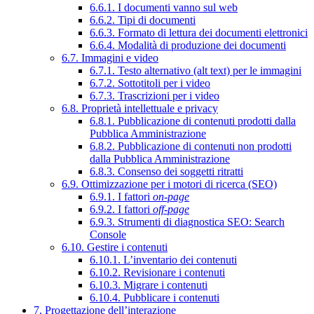
6.6.1. I documenti vanno sul web
6.6.2. Tipi di documenti
6.6.3. Formato di lettura dei documenti elettronici
6.6.4. Modalità di produzione dei documenti
6.7. Immagini e video
6.7.1. Testo alternativo (alt text) per le immagini
6.7.2. Sottotitoli per i video
6.7.3. Trascrizioni per i video
6.8. Proprietà intellettuale e privacy
6.8.1. Pubblicazione di contenuti prodotti dalla
Pubblica Amministrazione
6.8.2. Pubblicazione di contenuti non prodotti
dalla Pubblica Amministrazione
6.8.3. Consenso dei soggetti ritratti
6.9. Ottimizzazione per i motori di ricerca (SEO)
6.9.1. I fattori
on-page
6.9.2. I fattori
off-page
6.9.3. Strumenti di diagnostica SEO: Search
Console
6.10. Gestire i contenuti
6.10.1. L’inventario dei contenuti
6.10.2. Revisionare i contenuti
6.10.3. Migrare i contenuti
6.10.4. Pubblicare i contenuti
7. Progettazione dell’interazione