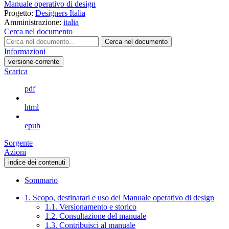
Manuale operativo di design
Progetto:
Designers Italia
Amministrazione:
italia
Cerca nel documento
Cerca nel documento
Informazioni
versione-corrente
Scarica
pdf
html
epub
Sorgente
Azioni
indice dei contenuti
Sommario
1. Scopo, destinatari e uso del Manuale operativo di design
1.1. Versionamento e storico
1.2. Consultazione del manuale
1.3. Contribuisci al manuale