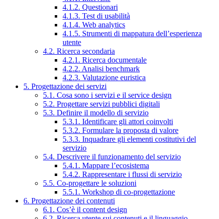
4.1.2. Questionari
4.1.3. Test di usabilità
4.1.4. Web analytics
4.1.5. Strumenti di mappatura dell’esperienza
utente
4.2. Ricerca secondaria
4.2.1. Ricerca documentale
4.2.2. Analisi benchmark
4.2.3. Valutazione euristica
5. Progettazione dei servizi
5.1. Cosa sono i servizi e il service design
5.2. Progettare servizi pubblici digitali
5.3. Definire il modello di servizio
5.3.1. Identificare gli attori coinvolti
5.3.2. Formulare la proposta di valore
5.3.3. Inquadrare gli elementi costitutivi del
servizio
5.4. Descrivere il funzionamento del servizio
5.4.1. Mappare l’ecosistema
5.4.2. Rappresentare i flussi di servizio
5.5. Co-progettare le soluzioni
5.5.1. Workshop di co-progettazione
6. Progettazione dei contenuti
6.1. Cos’è il content design
6.2. Ricerca utente sui contenuti e il linguaggio