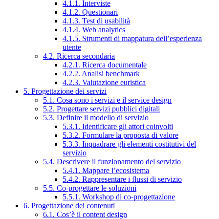
4.1.1. Interviste
4.1.2. Questionari
4.1.3. Test di usabilità
4.1.4. Web analytics
4.1.5. Strumenti di mappatura dell’esperienza
utente
4.2. Ricerca secondaria
4.2.1. Ricerca documentale
4.2.2. Analisi benchmark
4.2.3. Valutazione euristica
5. Progettazione dei servizi
5.1. Cosa sono i servizi e il service design
5.2. Progettare servizi pubblici digitali
5.3. Definire il modello di servizio
5.3.1. Identificare gli attori coinvolti
5.3.2. Formulare la proposta di valore
5.3.3. Inquadrare gli elementi costitutivi del
servizio
5.4. Descrivere il funzionamento del servizio
5.4.1. Mappare l’ecosistema
5.4.2. Rappresentare i flussi di servizio
5.5. Co-progettare le soluzioni
5.5.1. Workshop di co-progettazione
6. Progettazione dei contenuti
6.1. Cos’è il content design