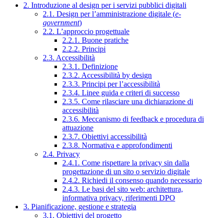
2. Introduzione al design per i servizi pubblici digitali
2.1. Design per l’amministrazione digitale (
e-
government
)
2.2. L’approccio progettuale
2.2.1. Buone pratiche
2.2.2. Principi
2.3. Accessibilità
2.3.1. Definizione
2.3.2. Accessibilità by design
2.3.3. Principi per l’accessibilità
2.3.4. Linee guida e criteri di successo
2.3.5. Come rilasciare una dichiarazione di
accessibilità
2.3.6. Meccanismo di feedback e procedura di
attuazione
2.3.7. Obiettivi accessibilità
2.3.8. Normativa e approfondimenti
2.4. Privacy
2.4.1. Come rispettare la privacy sin dalla
progettazione di un sito o servizio digitale
2.4.2. Richiedi il consenso quando necessario
2.4.3. Le basi del sito web: architettura,
informativa privacy, riferimenti DPO
3. Pianificazione, gestione e strategia
3.1. Obiettivi del progetto