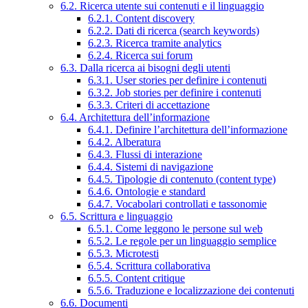
6.2. Ricerca utente sui contenuti e il linguaggio
6.2.1. Content discovery
6.2.2. Dati di ricerca (search keywords)
6.2.3. Ricerca tramite analytics
6.2.4. Ricerca sui forum
6.3. Dalla ricerca ai bisogni degli utenti
6.3.1. User stories per definire i contenuti
6.3.2. Job stories per definire i contenuti
6.3.3. Criteri di accettazione
6.4. Architettura dell’informazione
6.4.1. Definire l’architettura dell’informazione
6.4.2. Alberatura
6.4.3. Flussi di interazione
6.4.4. Sistemi di navigazione
6.4.5. Tipologie di contenuto (content type)
6.4.6. Ontologie e standard
6.4.7. Vocabolari controllati e tassonomie
6.5. Scrittura e linguaggio
6.5.1. Come leggono le persone sul web
6.5.2. Le regole per un linguaggio semplice
6.5.3. Microtesti
6.5.4. Scrittura collaborativa
6.5.5. Content critique
6.5.6. Traduzione e localizzazione dei contenuti
6.6. Documenti