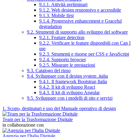
9.1.1. Attività preliminari
9.1.2. Web design responsivo e accessibile
9.1.3. Mobile first
9.1.4. Progressive enhancement e Graceful
degradation
9.2. Strumenti di supporto allo sviluppo del software
9.2.1. Feature detection
9.2.2. Verificare le feature disponibili con Can I
use
9.2.3. Strumenti e risorse per CSS e JavaScript
9.2.4. Supporto browser
9.2.5. Misurare le prestazioni
9.3. Catalogo del riuso
9.4. Sviluppare con il design system .italia
9.4.1. Il framework Bootstrap Italia
9.4.2. Il kit di sviluppo React
9.4.3. Il kit di sviluppo Angular
9.5. Sviluppare con i modelli di sito e servizi
1. Scopo, destinatari e uso del Manuale operativo di design
Team per la Trasformazione Digitale
in collaborazione con
Agenzia per l'Italia Digitale