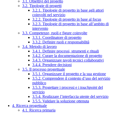
3.1. Obiettivi del progetto
3.2. Tipologie di progetti
3.2.1. Tipologie di progetto in base agli attori
coinvolti nel servizio
3.2.2. Tipologie di progetto in base al focus
3.2.3. Tipologie di progetto in base all’ambito di
intervento
3.3. Competenze, ruoli e figure coinvolte
3.3.1. Coordinatore di progetto
3.3.2. Definire ruoli e responsabilità
3.4. Metodo di lavoro
3.4.1. Definire processi, strumenti e rituali
3.4.2. Curare la documentazione di progetto
3.4.3. Organizzare tavoli tecnici collaborativi
3.4.4. Prendere decisioni
3.5. Il processo progettuale
3.5.1. Organizzare il progetto e la sua gestione
3.5.2. Comprendere il contesto d’uso del servizio
pubblico
3.5.3. Progettare i processi e i
touchpoint
del
servizio
3.5.4. Realizzare l’interfaccia utente del servizio
3.5.5. Validare la soluzione ottenuta
4. Ricerca progettuale
4.1. Ricerca primaria