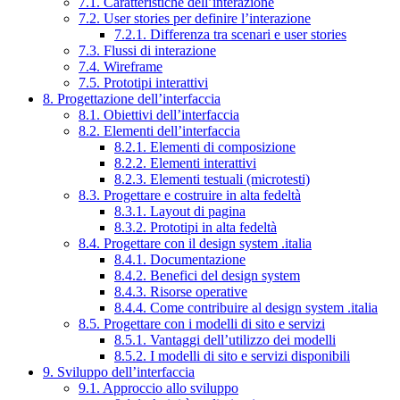
7.1. Caratteristiche dell’interazione
7.2. User stories per definire l’interazione
7.2.1. Differenza tra scenari e user stories
7.3. Flussi di interazione
7.4. Wireframe
7.5. Prototipi interattivi
8. Progettazione dell’interfaccia
8.1. Obiettivi dell’interfaccia
8.2. Elementi dell’interfaccia
8.2.1. Elementi di composizione
8.2.2. Elementi interattivi
8.2.3. Elementi testuali (microtesti)
8.3. Progettare e costruire in alta fedeltà
8.3.1. Layout di pagina
8.3.2. Prototipi in alta fedeltà
8.4. Progettare con il design system .italia
8.4.1. Documentazione
8.4.2. Benefici del design system
8.4.3. Risorse operative
8.4.4. Come contribuire al design system .italia
8.5. Progettare con i modelli di sito e servizi
8.5.1. Vantaggi dell’utilizzo dei modelli
8.5.2. I modelli di sito e servizi disponibili
9. Sviluppo dell’interfaccia
9.1. Approccio allo sviluppo