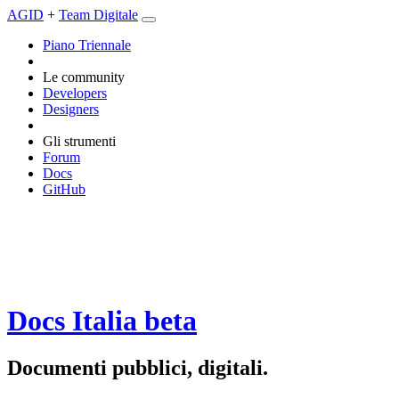
AGID
+
Team Digitale
Piano Triennale
Le community
Developers
Designers
Gli strumenti
Forum
Docs
GitHub
Docs Italia
beta
Documenti pubblici, digitali.