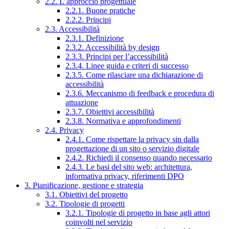
2.2. L’approccio progettuale
2.2.1. Buone pratiche
2.2.2. Principi
2.3. Accessibilità
2.3.1. Definizione
2.3.2. Accessibilità by design
2.3.3. Principi per l’accessibilità
2.3.4. Linee guida e criteri di successo
2.3.5. Come rilasciare una dichiarazione di
accessibilità
2.3.6. Meccanismo di feedback e procedura di
attuazione
2.3.7. Obiettivi accessibilità
2.3.8. Normativa e approfondimenti
2.4. Privacy
2.4.1. Come rispettare la privacy sin dalla
progettazione di un sito o servizio digitale
2.4.2. Richiedi il consenso quando necessario
2.4.3. Le basi del sito web: architettura,
informativa privacy, riferimenti DPO
3. Pianificazione, gestione e strategia
3.1. Obiettivi del progetto
3.2. Tipologie di progetti
3.2.1. Tipologie di progetto in base agli attori
coinvolti nel servizio