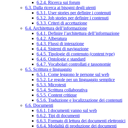
6.2.4. Ricerca sui forum
6.3. Dalla ricerca ai bisogni degli utenti
6.3.1. User stories per definire i contenuti
6.3.2. Job stories per definire i contenuti
6.3.3. Criteri di accettazione
6.4. Architettura dell’informazione
6.4.1. Definire l’architettura dell’informazione
6.4.2. Alberatura
6.4.3. Flussi di interazione
6.4.4. Sistemi di navigazione
6.4.5. Tipologie di contenuto (content type)
6.4.6. Ontologie e standard
6.4.7. Vocabolari controllati e tassonomie
6.5. Scrittura e linguaggio
6.5.1. Come leggono le persone sul web
6.5.2. Le regole per un linguaggio semplice
6.5.3. Microtesti
6.5.4. Scrittura collaborativa
6.5.5. Content critique
6.5.6. Traduzione e localizzazione dei contenuti
6.6. Documenti
6.6.1. I documenti vanno sul web
6.6.2. Tipi di documenti
6.6.3. Formato di lettura dei documenti elettronici
6.6.4. Modalità di produzione dei documenti