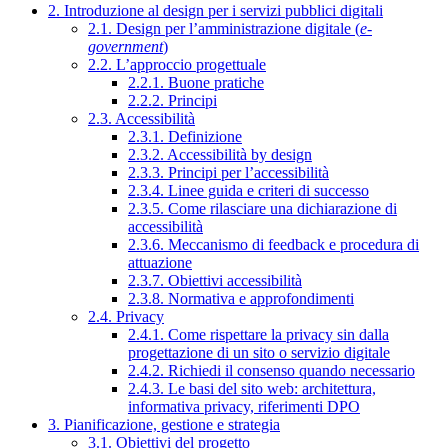
2. Introduzione al design per i servizi pubblici digitali
2.1. Design per l’amministrazione digitale (
e-
government
)
2.2. L’approccio progettuale
2.2.1. Buone pratiche
2.2.2. Principi
2.3. Accessibilità
2.3.1. Definizione
2.3.2. Accessibilità by design
2.3.3. Principi per l’accessibilità
2.3.4. Linee guida e criteri di successo
2.3.5. Come rilasciare una dichiarazione di
accessibilità
2.3.6. Meccanismo di feedback e procedura di
attuazione
2.3.7. Obiettivi accessibilità
2.3.8. Normativa e approfondimenti
2.4. Privacy
2.4.1. Come rispettare la privacy sin dalla
progettazione di un sito o servizio digitale
2.4.2. Richiedi il consenso quando necessario
2.4.3. Le basi del sito web: architettura,
informativa privacy, riferimenti DPO
3. Pianificazione, gestione e strategia
3.1. Obiettivi del progetto