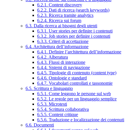
6.2.1. Content discovery
6.2.2. Dati di ricerca (search keywords)
6.2.3. Ricerca tramite analytics
6.2.4. Ricerca sui forum
6.3. Dalla ricerca ai bisogni degli utenti
6.3.1. User stories per definire i contenuti
6.3.2. Job stories per definire i contenuti
6.3.3. Criteri di accettazione
6.4. Architettura dell’informazione
6.4.1. Definire l’architettura dell’informazione
6.4.2. Alberatura
6.4.3. Flussi di interazione
6.4.4. Sistemi di navigazione
6.4.5. Tipologie di contenuto (content type)
6.4.6. Ontologie e standard
6.4.7. Vocabolari controllati e tassonomie
6.5. Scrittura e linguaggio
6.5.1. Come leggono le persone sul web
6.5.2. Le regole per un linguaggio semplice
6.5.3. Microtesti
6.5.4. Scrittura collaborativa
6.5.5. Content critique
6.5.6. Traduzione e localizzazione dei contenuti
6.6. Documenti