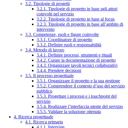
3.2. Tipologie di progetti
3.2.1. Tipologie di progetto in base agli attori
coinvolti nel servizio
3.2.2. Tipologie di progetto in base al focus
3.2.3. Tipologie di progetto in base all’ambito di
intervento
3.3. Competenze, ruoli e figure coinvolte
3.3.1. Coordinatore di progetto
3.3.2. Definire ruoli e responsabilità
3.4. Metodo di lavoro
3.4.1. Definire processi, strumenti e rituali
3.4.2. Curare la documentazione di progetto
3.4.3. Organizzare tavoli tecnici collaborativi
3.4.4. Prendere decisioni
3.5. Il processo progettuale
3.5.1. Organizzare il progetto e la sua gestione
3.5.2. Comprendere il contesto d’uso del servizio
pubblico
3.5.3. Progettare i processi e i
touchpoint
del
servizio
3.5.4. Realizzare l’interfaccia utente del servizio
3.5.5. Validare la soluzione ottenuta
4. Ricerca progettuale
4.1. Ricerca primaria
4.1.1. Interviste