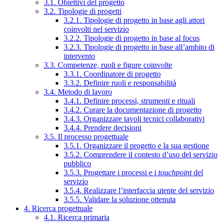
3.1. Obiettivi del progetto
3.2. Tipologie di progetti
3.2.1. Tipologie di progetto in base agli attori
coinvolti nel servizio
3.2.2. Tipologie di progetto in base al focus
3.2.3. Tipologie di progetto in base all’ambito di
intervento
3.3. Competenze, ruoli e figure coinvolte
3.3.1. Coordinatore di progetto
3.3.2. Definire ruoli e responsabilità
3.4. Metodo di lavoro
3.4.1. Definire processi, strumenti e rituali
3.4.2. Curare la documentazione di progetto
3.4.3. Organizzare tavoli tecnici collaborativi
3.4.4. Prendere decisioni
3.5. Il processo progettuale
3.5.1. Organizzare il progetto e la sua gestione
3.5.2. Comprendere il contesto d’uso del servizio
pubblico
3.5.3. Progettare i processi e i
touchpoint
del
servizio
3.5.4. Realizzare l’interfaccia utente del servizio
3.5.5. Validare la soluzione ottenuta
4. Ricerca progettuale
4.1. Ricerca primaria