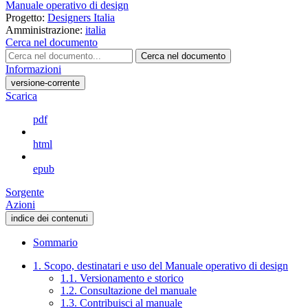
Manuale operativo di design
Progetto:
Designers Italia
Amministrazione:
italia
Cerca nel documento
Cerca nel documento
Informazioni
versione-corrente
Scarica
pdf
html
epub
Sorgente
Azioni
indice dei contenuti
Sommario
1. Scopo, destinatari e uso del Manuale operativo di design
1.1. Versionamento e storico
1.2. Consultazione del manuale
1.3. Contribuisci al manuale