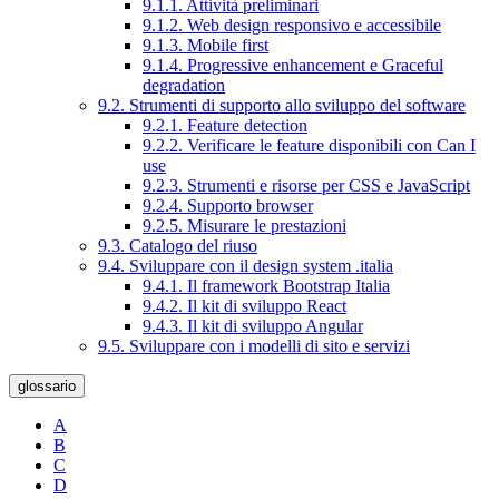
9.1.1. Attività preliminari
9.1.2. Web design responsivo e accessibile
9.1.3. Mobile first
9.1.4. Progressive enhancement e Graceful
degradation
9.2. Strumenti di supporto allo sviluppo del software
9.2.1. Feature detection
9.2.2. Verificare le feature disponibili con Can I
use
9.2.3. Strumenti e risorse per CSS e JavaScript
9.2.4. Supporto browser
9.2.5. Misurare le prestazioni
9.3. Catalogo del riuso
9.4. Sviluppare con il design system .italia
9.4.1. Il framework Bootstrap Italia
9.4.2. Il kit di sviluppo React
9.4.3. Il kit di sviluppo Angular
9.5. Sviluppare con i modelli di sito e servizi
glossario
A
B
C
D