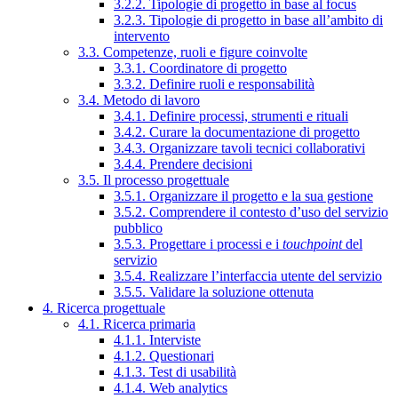
3.2.2. Tipologie di progetto in base al focus
3.2.3. Tipologie di progetto in base all’ambito di
intervento
3.3. Competenze, ruoli e figure coinvolte
3.3.1. Coordinatore di progetto
3.3.2. Definire ruoli e responsabilità
3.4. Metodo di lavoro
3.4.1. Definire processi, strumenti e rituali
3.4.2. Curare la documentazione di progetto
3.4.3. Organizzare tavoli tecnici collaborativi
3.4.4. Prendere decisioni
3.5. Il processo progettuale
3.5.1. Organizzare il progetto e la sua gestione
3.5.2. Comprendere il contesto d’uso del servizio
pubblico
3.5.3. Progettare i processi e i
touchpoint
del
servizio
3.5.4. Realizzare l’interfaccia utente del servizio
3.5.5. Validare la soluzione ottenuta
4. Ricerca progettuale
4.1. Ricerca primaria
4.1.1. Interviste
4.1.2. Questionari
4.1.3. Test di usabilità
4.1.4. Web analytics