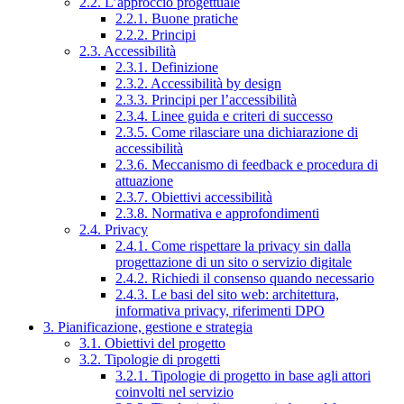
2.2. L’approccio progettuale
2.2.1. Buone pratiche
2.2.2. Principi
2.3. Accessibilità
2.3.1. Definizione
2.3.2. Accessibilità by design
2.3.3. Principi per l’accessibilità
2.3.4. Linee guida e criteri di successo
2.3.5. Come rilasciare una dichiarazione di
accessibilità
2.3.6. Meccanismo di feedback e procedura di
attuazione
2.3.7. Obiettivi accessibilità
2.3.8. Normativa e approfondimenti
2.4. Privacy
2.4.1. Come rispettare la privacy sin dalla
progettazione di un sito o servizio digitale
2.4.2. Richiedi il consenso quando necessario
2.4.3. Le basi del sito web: architettura,
informativa privacy, riferimenti DPO
3. Pianificazione, gestione e strategia
3.1. Obiettivi del progetto
3.2. Tipologie di progetti
3.2.1. Tipologie di progetto in base agli attori
coinvolti nel servizio