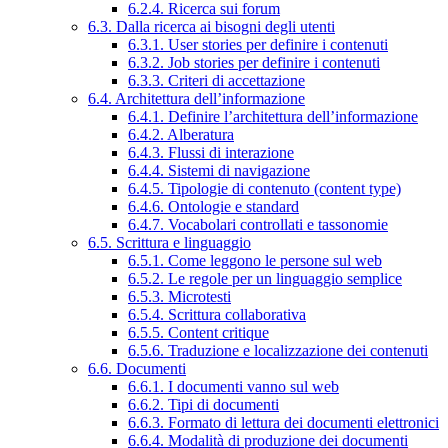
6.2.4. Ricerca sui forum
6.3. Dalla ricerca ai bisogni degli utenti
6.3.1. User stories per definire i contenuti
6.3.2. Job stories per definire i contenuti
6.3.3. Criteri di accettazione
6.4. Architettura dell’informazione
6.4.1. Definire l’architettura dell’informazione
6.4.2. Alberatura
6.4.3. Flussi di interazione
6.4.4. Sistemi di navigazione
6.4.5. Tipologie di contenuto (content type)
6.4.6. Ontologie e standard
6.4.7. Vocabolari controllati e tassonomie
6.5. Scrittura e linguaggio
6.5.1. Come leggono le persone sul web
6.5.2. Le regole per un linguaggio semplice
6.5.3. Microtesti
6.5.4. Scrittura collaborativa
6.5.5. Content critique
6.5.6. Traduzione e localizzazione dei contenuti
6.6. Documenti
6.6.1. I documenti vanno sul web
6.6.2. Tipi di documenti
6.6.3. Formato di lettura dei documenti elettronici
6.6.4. Modalità di produzione dei documenti