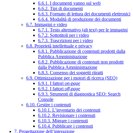
6.6.1. I documenti vanno sul web
6.6.2. Tipi di documenti
6.6.3. Formato di lettura dei documenti elettronici
6.6.4. Modalità di produzione dei documenti
6.7. Immagini e video
6.7.1. Testo alternativo (alt text) per le immagini
6.7.2. Sottotitoli per i video
6.7.3. Trascrizioni per i video
6.8. Proprietà intellettuale e privacy
6.8.1. Pubblicazione di contenuti prodotti dalla
Pubblica Amministrazione
6.8.2. Pubblicazione di contenuti non prodotti
dalla Pubblica Amministrazione
6.8.3. Consenso dei soggetti ritratti
6.9. Ottimizzazione per i motori di ricerca (SEO)
6.9.1. I fattori
on-page
6.9.2. I fattori
off-page
6.9.3. Strumenti di diagnostica SEO: Search
Console
6.10. Gestire i contenuti
6.10.1. L’inventario dei contenuti
6.10.2. Revisionare i contenuti
6.10.3. Migrare i contenuti
6.10.4. Pubblicare i contenuti
7. Progettazione dell’interazione