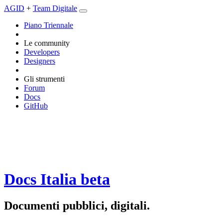
AGID
+
Team Digitale
Piano Triennale
Le community
Developers
Designers
Gli strumenti
Forum
Docs
GitHub
Docs Italia
beta
Documenti pubblici, digitali.