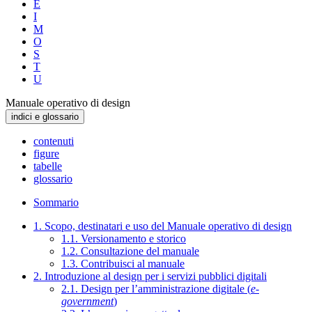
E
I
M
O
S
T
U
Manuale operativo di design
indici e glossario
contenuti
figure
tabelle
glossario
Sommario
1. Scopo, destinatari e uso del Manuale operativo di design
1.1. Versionamento e storico
1.2. Consultazione del manuale
1.3. Contribuisci al manuale
2. Introduzione al design per i servizi pubblici digitali
2.1. Design per l’amministrazione digitale (
e-
government
)