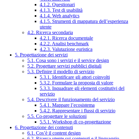
4.1.2. Questionari
4.1.3. Test di usabilità
4.1.4. Web analytics
4.1.5. Strumenti di mappatura dell’esperienza
utente
4.2. Ricerca secondaria
4.2.1. Ricerca documentale
4.2.2. Analisi benchmark
4.2.3. Valutazione euristica
5. Progettazione dei servizi
5.1. Cosa sono i servizi e il service design
5.2. Progettare servizi pubblici digitali
5.3. Definire il modello di servizio
5.3.1. Identificare gli attori coinvolti
5.3.2. Formulare la proposta di valore
5.3.3. Inquadrare gli elementi costitutivi del
servizio
5.4. Descrivere il funzionamento del servizio
5.4.1. Mappare l’ecosistema
5.4.2. Rappresentare i flussi di servizio
5.5. Co-progettare le soluzioni
5.5.1. Workshop di co-progettazione
6. Progettazione dei contenuti
6.1. Cos’è il content design
6.2. Ricerca utente sui contenuti e il linguaggio