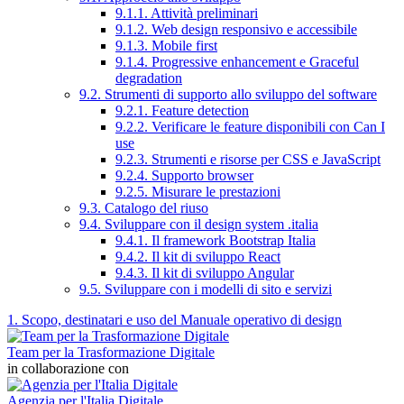
9.1.1. Attività preliminari
9.1.2. Web design responsivo e accessibile
9.1.3. Mobile first
9.1.4. Progressive enhancement e Graceful
degradation
9.2. Strumenti di supporto allo sviluppo del software
9.2.1. Feature detection
9.2.2. Verificare le feature disponibili con Can I
use
9.2.3. Strumenti e risorse per CSS e JavaScript
9.2.4. Supporto browser
9.2.5. Misurare le prestazioni
9.3. Catalogo del riuso
9.4. Sviluppare con il design system .italia
9.4.1. Il framework Bootstrap Italia
9.4.2. Il kit di sviluppo React
9.4.3. Il kit di sviluppo Angular
9.5. Sviluppare con i modelli di sito e servizi
1. Scopo, destinatari e uso del Manuale operativo di design
Team per la Trasformazione Digitale
in collaborazione con
Agenzia per l'Italia Digitale