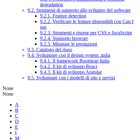
degradation
9.2. Strumenti di supporto allo sviluppo del software
9.2.1. Feature detection
9.2.2. Verificare le feature disponibili con Can I
use
9.2.3. Strumenti e risorse per CSS e JavaScript
9.2.4. Supporto browser
9.2.5. Misurare le prestazioni
9.3. Catalogo del riuso
9.4. Sviluppare con il design system .italia
9.4.1. Il framework Bootstrap Italia
9.4.2. Il kit di sviluppo React
9.4.3. Il kit di sviluppo Angular
9.5. Sviluppare con i modelli di sito e servizi
None
None
A
B
C
D
E
I
M