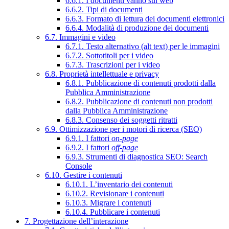
6.6.1. I documenti vanno sul web
6.6.2. Tipi di documenti
6.6.3. Formato di lettura dei documenti elettronici
6.6.4. Modalità di produzione dei documenti
6.7. Immagini e video
6.7.1. Testo alternativo (alt text) per le immagini
6.7.2. Sottotitoli per i video
6.7.3. Trascrizioni per i video
6.8. Proprietà intellettuale e privacy
6.8.1. Pubblicazione di contenuti prodotti dalla
Pubblica Amministrazione
6.8.2. Pubblicazione di contenuti non prodotti
dalla Pubblica Amministrazione
6.8.3. Consenso dei soggetti ritratti
6.9. Ottimizzazione per i motori di ricerca (SEO)
6.9.1. I fattori
on-page
6.9.2. I fattori
off-page
6.9.3. Strumenti di diagnostica SEO: Search
Console
6.10. Gestire i contenuti
6.10.1. L’inventario dei contenuti
6.10.2. Revisionare i contenuti
6.10.3. Migrare i contenuti
6.10.4. Pubblicare i contenuti
7. Progettazione dell’interazione