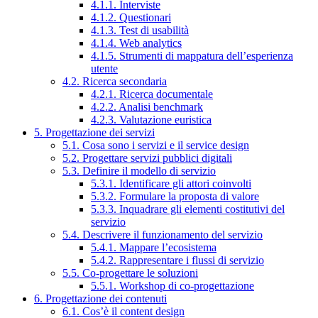
4.1.1. Interviste
4.1.2. Questionari
4.1.3. Test di usabilità
4.1.4. Web analytics
4.1.5. Strumenti di mappatura dell’esperienza
utente
4.2. Ricerca secondaria
4.2.1. Ricerca documentale
4.2.2. Analisi benchmark
4.2.3. Valutazione euristica
5. Progettazione dei servizi
5.1. Cosa sono i servizi e il service design
5.2. Progettare servizi pubblici digitali
5.3. Definire il modello di servizio
5.3.1. Identificare gli attori coinvolti
5.3.2. Formulare la proposta di valore
5.3.3. Inquadrare gli elementi costitutivi del
servizio
5.4. Descrivere il funzionamento del servizio
5.4.1. Mappare l’ecosistema
5.4.2. Rappresentare i flussi di servizio
5.5. Co-progettare le soluzioni
5.5.1. Workshop di co-progettazione
6. Progettazione dei contenuti
6.1. Cos’è il content design