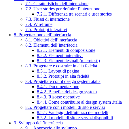
7.1. Caratteristiche dell’interazione
7.2. User stories per definire l’interazione
7.2.1. Differenza tra scenari e user stories
7.3. Flussi di interazione
7.4. Wireframe
7.5. Prototipi interattivi
8. Progettazione dell’interfaccia
8.1. Obiettivi dell’interfaccia
8.2. Elementi dell’interfaccia
8.2.1. Elementi di composizione
8.2.2. Elementi interattivi
8.2.3. Elementi testuali (microtesti)
8.3. Progettare e costruire in alta fedeltà
8.3.1. Layout di pagina
8.3.2. Prototipi in alta fedeltà
8.4. Progettare con il design system .italia
8.4.1. Documentazione
8.4.2. Benefici del design system
8.4.3. Risorse operative
8.4.4. Come contribuire al design system .italia
8.5. Progettare con i modelli di sito e servizi
8.5.1. Vantaggi dell’utilizzo dei modelli
8.5.2. I modelli di sito e servizi disponibili
9. Sviluppo dell’interfaccia
9.1. Approccio allo sviluppo