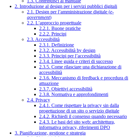
1.3. Contribuisci al manuale
2. Introduzione al design per i servizi pubblici digitali
2.1. Design per l’amministrazione digitale (
e-
government
)
2.2. L’approccio progettuale
2.2.1. Buone pratiche
2.2.2. Principi
2.3. Accessibilità
2.3.1. Definizione
2.3.2. Accessibilità by design
2.3.3. Principi per l’accessibilità
2.3.4. Linee guida e criteri di successo
2.3.5. Come rilasciare una dichiarazione di
accessibilità
2.3.6. Meccanismo di feedback e procedura di
attuazione
2.3.7. Obiettivi accessibilità
2.3.8. Normativa e approfondimenti
2.4. Privacy
2.4.1. Come rispettare la privacy sin dalla
progettazione di un sito o servizio digitale
2.4.2. Richiedi il consenso quando necessario
2.4.3. Le basi del sito web: architettura,
informativa privacy, riferimenti DPO
3. Pianificazione, gestione e strategia