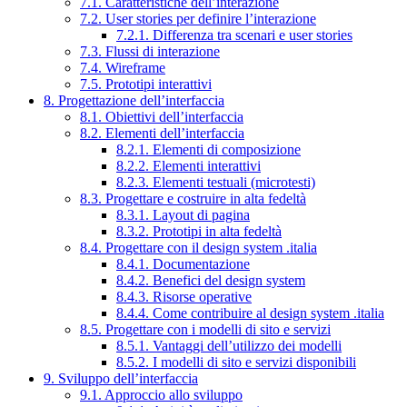
7.1. Caratteristiche dell’interazione
7.2. User stories per definire l’interazione
7.2.1. Differenza tra scenari e user stories
7.3. Flussi di interazione
7.4. Wireframe
7.5. Prototipi interattivi
8. Progettazione dell’interfaccia
8.1. Obiettivi dell’interfaccia
8.2. Elementi dell’interfaccia
8.2.1. Elementi di composizione
8.2.2. Elementi interattivi
8.2.3. Elementi testuali (microtesti)
8.3. Progettare e costruire in alta fedeltà
8.3.1. Layout di pagina
8.3.2. Prototipi in alta fedeltà
8.4. Progettare con il design system .italia
8.4.1. Documentazione
8.4.2. Benefici del design system
8.4.3. Risorse operative
8.4.4. Come contribuire al design system .italia
8.5. Progettare con i modelli di sito e servizi
8.5.1. Vantaggi dell’utilizzo dei modelli
8.5.2. I modelli di sito e servizi disponibili
9. Sviluppo dell’interfaccia
9.1. Approccio allo sviluppo