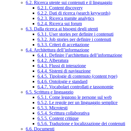
6.2. Ricerca utente sui contenuti e il linguaggio
6.2.1. Content discovery
6.2.2. Dati di ricerca (search keywords)
6.2.3. Ricerca tramite analytics
6.2.4. Ricerca sui forum
6.3. Dalla ricerca ai bisogni degli utenti
6.3.1. User stories per definire i contenuti
6.3.2. Job stories per definire i contenuti
6.3.3. Criteri di accettazione
6.4. Architettura dell’informazione
6.4.1. Definire l’architettura dell’informazione
6.4.2. Alberatura
6.4.3. Flussi di interazione
6.4.4. Sistemi di navigazione
6.4.5. Tipologie di contenuto (content type)
6.4.6. Ontologie e standard
6.4.7. Vocabolari controllati e tassonomie
6.5. Scrittura e linguaggio
6.5.1. Come leggono le persone sul web
6.5.2. Le regole per un linguaggio semplice
6.5.3. Microtesti
6.5.4. Scrittura collaborativa
6.5.5. Content critique
6.5.6. Traduzione e localizzazione dei contenuti
6.6. Documenti