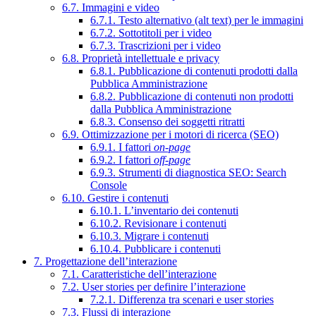
6.7. Immagini e video
6.7.1. Testo alternativo (alt text) per le immagini
6.7.2. Sottotitoli per i video
6.7.3. Trascrizioni per i video
6.8. Proprietà intellettuale e privacy
6.8.1. Pubblicazione di contenuti prodotti dalla
Pubblica Amministrazione
6.8.2. Pubblicazione di contenuti non prodotti
dalla Pubblica Amministrazione
6.8.3. Consenso dei soggetti ritratti
6.9. Ottimizzazione per i motori di ricerca (SEO)
6.9.1. I fattori
on-page
6.9.2. I fattori
off-page
6.9.3. Strumenti di diagnostica SEO: Search
Console
6.10. Gestire i contenuti
6.10.1. L’inventario dei contenuti
6.10.2. Revisionare i contenuti
6.10.3. Migrare i contenuti
6.10.4. Pubblicare i contenuti
7. Progettazione dell’interazione
7.1. Caratteristiche dell’interazione
7.2. User stories per definire l’interazione
7.2.1. Differenza tra scenari e user stories
7.3. Flussi di interazione