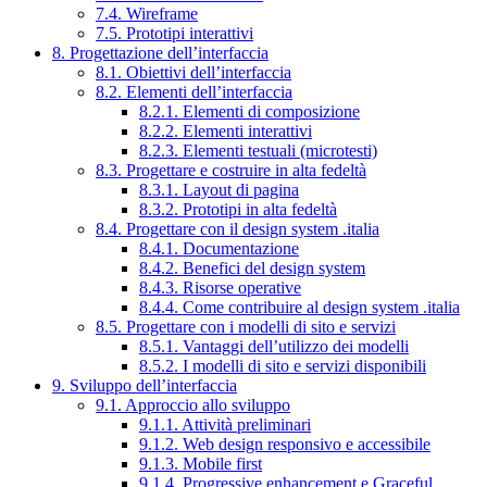
7.4. Wireframe
7.5. Prototipi interattivi
8. Progettazione dell’interfaccia
8.1. Obiettivi dell’interfaccia
8.2. Elementi dell’interfaccia
8.2.1. Elementi di composizione
8.2.2. Elementi interattivi
8.2.3. Elementi testuali (microtesti)
8.3. Progettare e costruire in alta fedeltà
8.3.1. Layout di pagina
8.3.2. Prototipi in alta fedeltà
8.4. Progettare con il design system .italia
8.4.1. Documentazione
8.4.2. Benefici del design system
8.4.3. Risorse operative
8.4.4. Come contribuire al design system .italia
8.5. Progettare con i modelli di sito e servizi
8.5.1. Vantaggi dell’utilizzo dei modelli
8.5.2. I modelli di sito e servizi disponibili
9. Sviluppo dell’interfaccia
9.1. Approccio allo sviluppo
9.1.1. Attività preliminari
9.1.2. Web design responsivo e accessibile
9.1.3. Mobile first
9.1.4. Progressive enhancement e Graceful